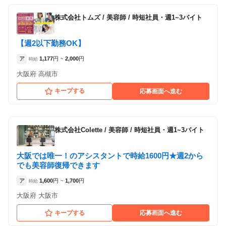
株式会社トムズ
/
美容師 / 時短社員・週1~3バイト
【週2以下勤務OK】
ア
1,177
円
2,000
円
時給
~
大阪府 高槻市
キープする
応募画面へ進む
株式会社Colette
/
美容師 / 時短社員・週1~3バイト
大阪では唯一！のアシスタントで時給1600円★週2から
でも美容師復帰できます
ア
1,600
円
1,700
円
時給
~
大阪府 大阪市
キープする
応募画面へ進む