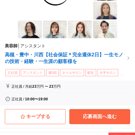
美容師
│
アシスタント
高槻・豊中・川西【社会保証＊完全週休2日】一生モノ
の技術・経験・一生涯の顧客様を
正社員
アシスタント
週5回
ネイルサロン
駅近
大手サロン
...
正社員
/
月給
23
万円
〜
23
万円
正社員
/
10:00〜19:00
キープする
応募画面へ進む