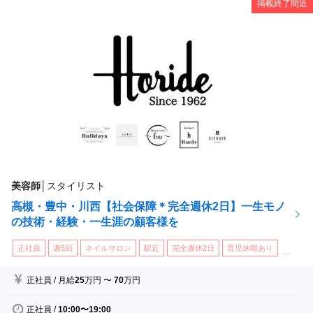
掲載終了間近
美容師
│
スタイリスト
高槻・豊中・川西【社会保障＊完全週休2日】一生モノ
の技術・経験・一生涯の顧客様を
正社員
週5回
ネイルサロン
駅近
完全週休2日
育児休暇あり
...
正社員
/
月給
25
万円
〜
70
万円
正社員
/
10:00〜19:00