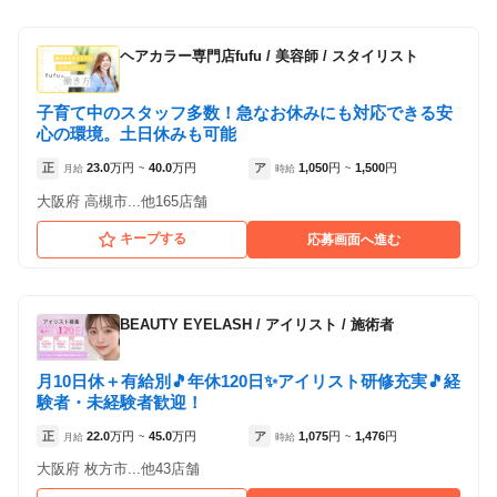
ヘアカラー専門店fufu
/
美容師 / スタイリスト
子育て中のスタッフ多数！急なお休みにも対応できる安
心の環境。土日休みも可能
正
23.0
万円
40.0
万円
ア
1,050
円
1,500
円
月給
~
時給
~
大阪府 高槻市...他165店舗
キープする
応募画面へ進む
BEAUTY EYELASH
/
アイリスト / 施術者
月10日休＋有給別🎵年休120日✨アイリスト研修充実🎵経
験者・未経験者歓迎！
正
22.0
万円
45.0
万円
ア
1,075
円
1,476
円
月給
~
時給
~
大阪府 枚方市...他43店舗