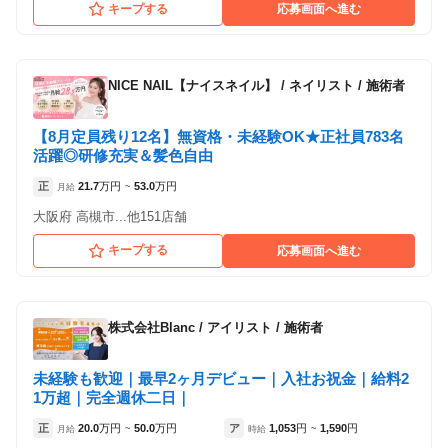
キープする
応募画面へ進む
NICE NAIL【ナイスネイル】
/
ネイリスト / 施術者
【8月定員残り12名】無資格・未経験OK★正社員783名
活躍◎研修充実＆髪色自由
正
21.7
万円
53.0
万円
月給
~
大阪府 高槻市...他151店舗
キープする
応募画面へ進む
株式会社Blanc
/
アイリスト / 施術者
未経験も歓迎｜最早2ヶ月デビュー｜入社お祝金｜給料2
1万超｜完全週休二日｜
正
20.0
万円
50.0
万円
ア
1,053
円
1,590
円
月給
~
時給
~