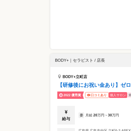
BODY+
｜
セラピスト / 店長
BODY+立町店
【研修後にお祝い金あり】ゼロ
2022 優秀賞
個人サロン
口コミあり
月給
20
万円
30
万円
委
~
給与
広島県
広島市中区
立町6-3 APE