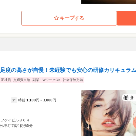
キープする
足度の高さが自慢！未経験でも安心の研修カリキュラム
正社員
交通費支給
副業・WワークOK
社会保険完備
時給
1,100
円
3,000
円
ア
~
3 エフケイビル８０４
分/県庁前駅 徒歩5分