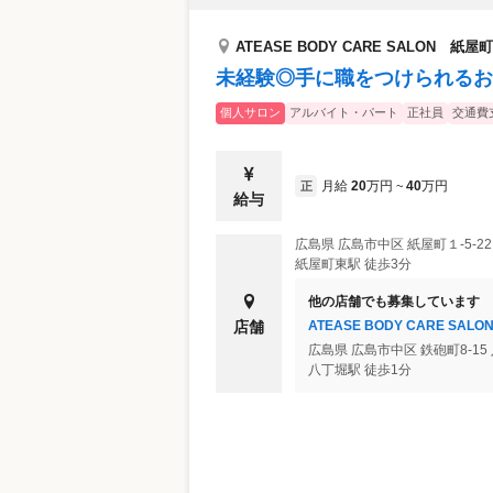
ATEASE BODY CARE SALON 紙屋
未経験◎手に職をつけられるお
個人サロン
アルバイト・パート
正社員
交通費
月給
20
万円
40
万円
正
~
給与
広島県
広島市中区
紙屋町１-5-22
紙屋町東駅 徒歩3分
他の店舗でも募集しています
ATEASE BODY CARE SA
店舗
広島県
広島市中区
鉄砲町8-15
八丁堀駅 徒歩1分