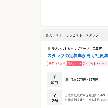
美人バスト
｜
セラピスト / スタッフ
美人バスト＆ヒップアップ 広島店
スタッフの定着率が高く社員満
個人サロン
アルバイト・パート
口コミあり
月給
20
万円
35
万円
正
~
給与
広島県
広島市中区
紙屋町1-4-
紙屋町東駅 徒歩2分/本通駅 徒歩4
店舗