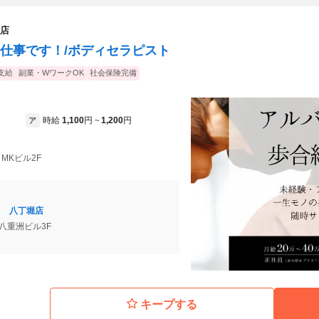
町店
仕事です！/ボディセラピスト
支給
副業・WワークOK
社会保険完備
時給
1,100
円
1,200
円
ア
~
 MKビル2F
LON 八丁堀店
 八重洲ビル3F
キープする