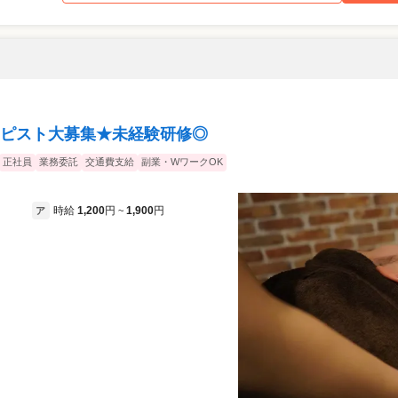
ピスト大募集★未経験研修◎
正社員
業務委託
交通費支給
副業・WワークOK
時給
1,200
円
1,900
円
ア
~