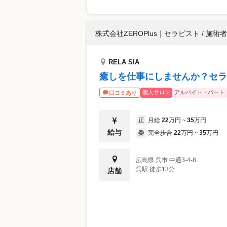
株式会社ZEROPlus
｜
セラピスト / 施術者
RELA SIA
癒しを仕事にしませんか？セラ
個人サロン
アルバイト・パート
口コミあり
月給
22
万円
35
万円
正
~
給与
完全歩合
22
万円
35
万円
委
~
広島県
呉市
中通3-4-8
呉駅 徒歩13分
店舗