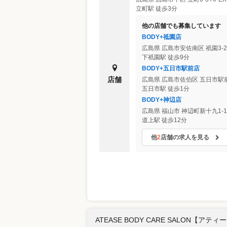
立町駅 徒歩3分
他の店舗でも募集しています
BODY+祗園店
広島県
広島市安佐南区
祇園3-
下祇園駅 徒歩9分
BODY+五日市駅前店
店舗
広島県
広島市佐伯区
五日市駅前1
五日市駅 徒歩1分
BODY+神辺店
広島県
福山市
神辺町新十九1-1
道上駅 徒歩12分
他
2
店舗の求人を見る
ATEASE BODY CARE SALON【アティ