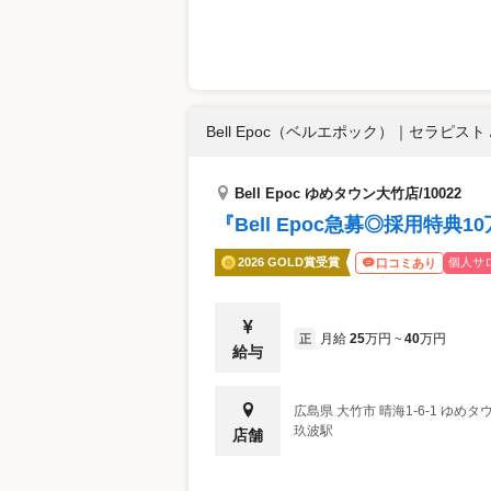
Bell Epoc（ベルエポック）
｜
セラピスト 
Bell Epoc ゆめタウン大竹店/10022
『Bell Epoc急募◎採用特
2026 GOLD賞受賞
個人サ
口コミあり
月給
25
万円
40
万円
正
~
給与
広島県
大竹市
晴海1-6-1 ゆめタ
玖波駅
店舗