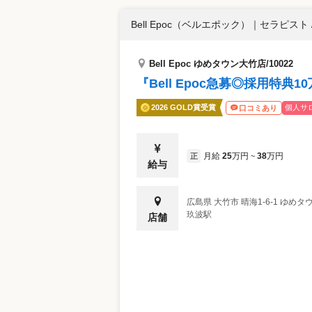
Bell Epoc（ベルエポック）
｜
セラピスト 
Bell Epoc ゆめタウン大竹店/10022
『Bell Epoc急募◎採用特
2026 GOLD賞受賞
個人サ
口コミあり
月給
25
万円
38
万円
正
~
給与
広島県
大竹市
晴海1-6-1 ゆめタ
玖波駅
店舗