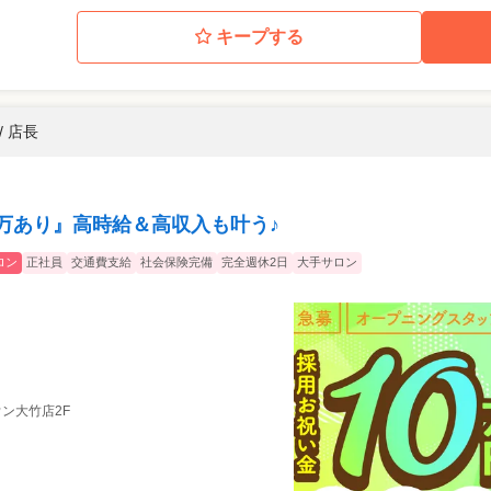
キープする
/ 店長
典10万あり』高時給＆高収入も叶う♪
ロン
正社員
交通費支給
社会保険完備
完全週休2日
大手サロン
ウン大竹店2F