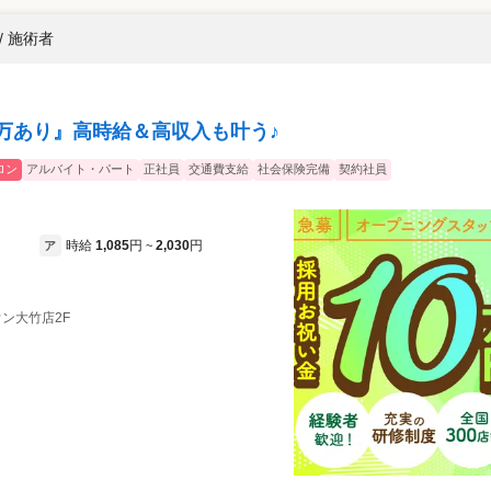
/ 施術者
典10万あり』高時給＆高収入も叶う♪
ロン
アルバイト・パート
正社員
交通費支給
社会保険完備
契約社員
時給
1,085
円
2,030
円
ア
~
ウン大竹店2F