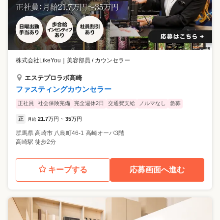
株式会社LikeYou
｜
美容部員 / カウンセラー
エステプロラボ高崎
ファスティングカウンセラー
正社員
社会保険完備
完全週休2日
交通費支給
ノルマなし
急募
正
21.7
万円
35
万円
月給
~
群馬県
高崎市
八島町46-1 高崎オーパ3階
高崎駅 徒歩2分
キープする
応募画面へ進む