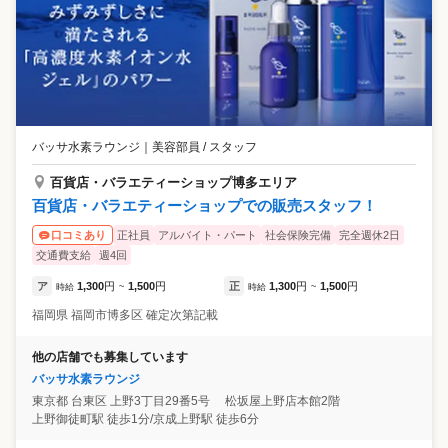
バッサ水素ラウンジ
｜
美容部員 / スタッフ
百貨店・バラエティーショップ博多エリア
百貨店・バラエティーショップでの販売スタッフ！
正社員
アルバイト・パート
社会保険完備
完全週休2日
口コミあり
交通費支給
週4回
ア
1,300
円
1,500
円
正
1,300
円
1,500
円
時給
~
時給
~
福岡県
福岡市博多区
確定次第記載
他の店舗でも募集しています
バッサ水素ラウンジ
東京都
台東区
上野3丁目29番5号 松坂屋上野店本館2階
上野御徒町駅 徒歩1分/京成上野駅 徒歩6分