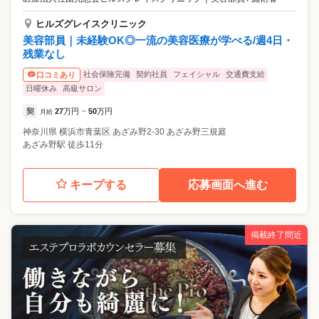
ヒルズグレイスクリニック
美容部員｜未経験OK◎一流の美容医療が学べる/週4日・
残業なし
社会保険完備
契約社員
フェイシャル
交通費支給
口コミあり
日曜休み
高級サロン
契
27
万円
50
万円
月給
~
神奈川県
横浜市青葉区
あざみ野2-30 あざみ野三規庭
あざみ野駅 徒歩11分
キープする
応募画面へ進む
掲載終了間近