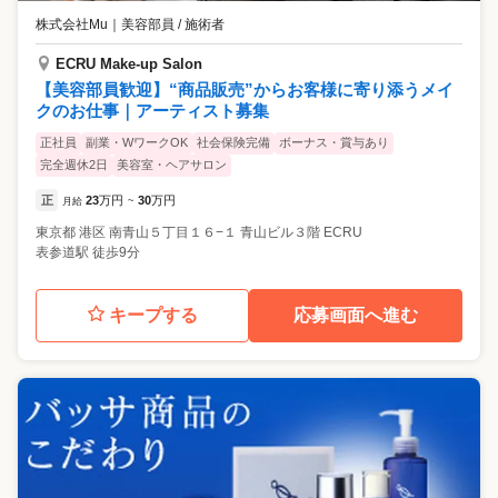
株式会社Mu
｜
美容部員 / 施術者
ECRU Make-up Salon
【美容部員歓迎】“商品販売”からお客様に寄り添うメイ
クのお仕事｜アーティスト募集
正社員
副業・WワークOK
社会保険完備
ボーナス・賞与あり
完全週休2日
美容室・ヘアサロン
正
23
万円
30
万円
月給
~
東京都
港区
南青山５丁目１６−１ 青山ビル３階 ECRU
表参道駅 徒歩9分
キープする
応募画面へ進む