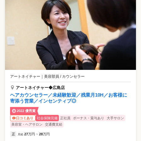
アートネイチャー
｜
美容部員 / カウンセラー
アートネイチャー◆広島店
ヘアカウンセラー／未経験歓迎／残業月10H／お客様に
寄添う営業／インセンティブ◎
2022 優秀賞
社会保険完備
正社員
ボーナス・賞与あり
大手サロン
口コミあり
美容室・ヘアサロン
交通費支給
正
27
万円
28
万円
月給
~