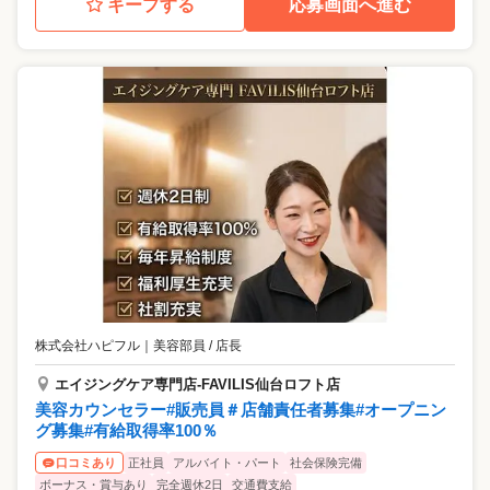
キープする
応募画面へ進む
株式会社ハピフル
｜
美容部員 / 店長
エイジングケア専門店-FAVILIS仙台ロフト店
美容カウンセラー#販売員＃店舗責任者募集#オープニン
グ募集#有給取得率100％
正社員
アルバイト・パート
社会保険完備
口コミあり
ボーナス・賞与あり
完全週休2日
交通費支給