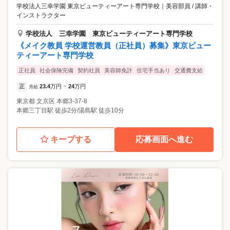
学校法人三幸学園 東京ビューティーアート専門学校
｜
美容部員 / 講師・
インストラクター
学校法人 三幸学園 東京ビューティーアート専門学校
《メイク教員 学校運営教員（正社員）募集》東京ビュー
ティーアート専門学校
正社員
社会保険完備
契約社員
美容師免許
住宅手当あり
交通費支給
正
23.4
万円
24
万円
月給
~
東京都
文京区
本郷3-37-8
本郷三丁目駅 徒歩2分/湯島駅 徒歩10分
キープする
応募画面へ進む