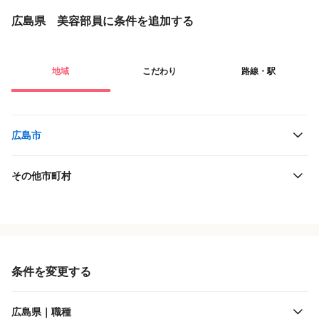
広島県 美容部員に条件を追加する
地域
こだわり
路線・駅
広島市
その他市町村
役職・採用対象
広島高速交通
雇用形態
広島電鉄
条件を変更する
施設形態
広島県｜職種