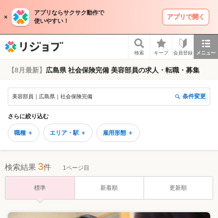
アプリならサクサク動作で
アプリで開く
使いやすい！
リジョブ
検索
キープ
会員登録
メニュー
【8月最新】
広島県 社会保険完備 美容部員の求人・転職・募集
条件変更
美容部員｜広島県｜社会保険完備
さらに絞り込む
職種 ＋
エリア・駅 ＋
雇用形態 ＋
3
検索結果
件
1ページ目
標準
新着順
更新順