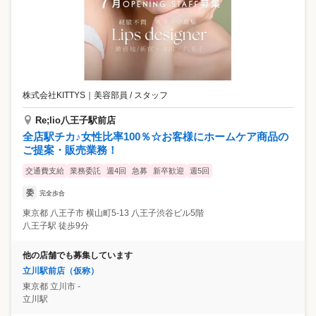
株式会社KITTYS
｜
美容部員 / スタッフ
Re;lio八王子駅前店
全店駅チカ♪女性比率100％☆お客様にホームケア商品の
ご提案・販売業務！
交通費支給
業務委託
週4回
急募
新卒歓迎
週5回
委
完全歩合
東京都
八王子市
横山町5-13 八王子渋谷ビル5階
八王子駅 徒歩9分
他の店舗でも募集しています
立川駅前店（仮称）
東京都
立川市
-
立川駅