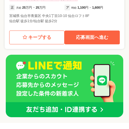
正
25
万円
25
万円
ア
1,100
円
1,600
円
月給
~
時給
~
宮城県
仙台市青葉区
中央1丁目10-10 仙台ロフト8F
仙台駅 徒歩1分/仙台駅 徒歩2分
キープする
応募画面へ進む