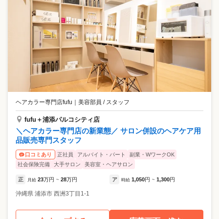
ヘアカラー専門店fufu
｜
美容部員 / スタッフ
fufu＋浦添パルコシティ店
＼ヘアカラー専門店の新業態／ サロン併設のヘアケア用
品販売専門スタッフ
正社員
アルバイト・パート
副業・WワークOK
口コミあり
社会保険完備
大手サロン
美容室・ヘアサロン
正
23
万円
28
万円
ア
1,050
円
1,300
円
月給
~
時給
~
沖縄県
浦添市
西洲3丁目1-1