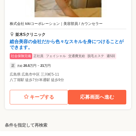
株式会社 kikiコーポレーション
｜
美容部員 / カウンセラー
並木Sクリニック
総合美容の会社だから色々なスキルを身につけることが
できます。
社会保険完備
正社員
フェイシャル
交通費支給
脱毛エステ
週5回
正
20.5
万円
21
万円
月給
~
広島県
広島市中区
三川町5-11
八丁堀駅 徒歩7分/本通駅 徒歩9分
キープする
応募画面へ進む
条件を指定して再検索