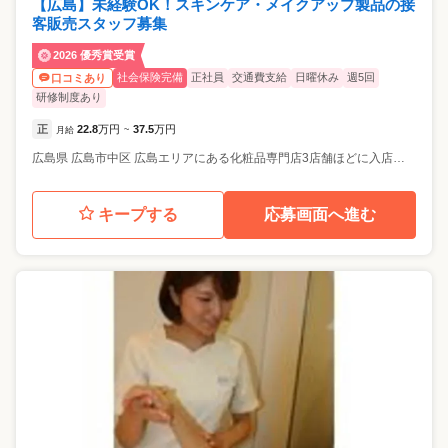
【広島】未経験OK！スキンケア・メイクアップ製品の接
客販売スタッフ募集
2026 優秀賞受賞
社会保険完備
正社員
交通費支給
日曜休み
週5回
口コミあり
研修制度あり
正
22.8
万円
37.5
万円
月給
~
広島県
広島市中区
広島エリアにある化粧品専門店3店舗ほどに入店いただきます。
キープする
応募画面へ進む