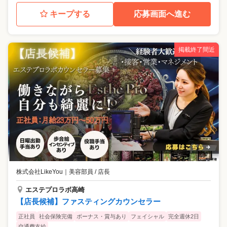
キープする
応募画面へ進む
掲載終了間近
株式会社LikeYou
｜
美容部員 / 店長
エステプロラボ高崎
【店長候補】ファスティングカウンセラー
正社員
社会保険完備
ボーナス・賞与あり
フェイシャル
完全週休2日
交通費支給