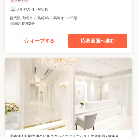
正
23
万円
50
万円
月給
~
群馬県
高崎市
八島町46-1 高崎オーパ3階
高崎駅 徒歩2分
キープする
応募画面へ進む
医療法人社団光悠会ヒルズグレイスクリニック
｜
美容部員 / 施術者