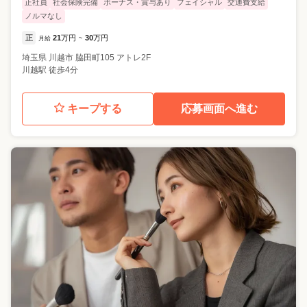
正社員
社会保険完備
ボーナス・賞与あり
フェイシャル
交通費支給
ノルマなし
正
21
万円
30
万円
月給
~
埼玉県
川越市
脇田町105 アトレ2F
川越駅 徒歩4分
キープする
応募画面へ進む