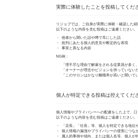
実際に体験したことを投稿してくだ
リジョブでは、ご自身が実際に体験・確認した経
以下のような内容を含む投稿はご遠慮ください。
・
他者から聞いた話や噂で耳にした話
・
批判にあたる個人的意見や断定的な表現
・
事実と異なる内容
NG例：
「理不尽な理由で解雇をされる従業員が多く
「オーナーが理念やビジョンを持っていない
「このサロンはかなり離職率が高いと聞いて
個人が特定できる投稿は控えてくだ
個人情報やプライバシーへの配慮をした上で、口
以下のような内容を含む投稿はご遠慮ください。
・
「店長」「社長」等、個人を特定できる地位
・
個人情報の漏洩やプライバシーの侵害につな
・
属人的事例や傾向、または個人名等、個人が