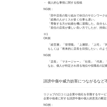
・
個人的な事情に関する投稿
NG例：
「田中店長の取り組みで休日のサロンワーク
「総務の人がミスが多く仕事も遅い」
「尊敬する方が結婚を機に退職した。自分も
「前任の店長が優しい良い方でしたが、持病
※1
OK例
「経営層」「管理職」「上層部」「上司」「同
もしくは「将来的に店長を目指したい」のよ
NG例
「店長」「マネージャー」「社長」「代表」
なお、個人が特定され得る地位や役職名の記
誹謗中傷や威力妨害につながるなど
リジョブの口コミは企業や他社を非難するサービ
企業や他者に対する誹謗中傷や個人的意見の断定
NG例：