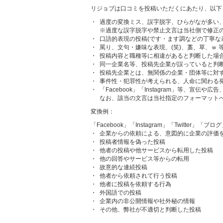
リジョブは口コミを投稿いただくにあたり、以下
・
過度の変換ミス、誤字脱字、ひらがなが多い
※過度な誤字脱字や禁止文言は当社側で修正
・
口語的表現の投稿(です・ます調などの丁寧な
・
罵り、文句・嫌味な表現、(笑)、藁、草、ｗ 
・
投稿内容と職種等に相違があると判断した場
・
同一企業名等、投稿先企業が誤っていると判
・
投稿先企業とは、無関係の企業・団体等に対
・
事件性・犯罪性が考えられる、人命に関わる
・
「Facebook」「Instagram」等、宣伝
なお、該当の文言は当社指定のフォーマット
変換例：
「Facebook」「Instagram」「Twitter」「
・
企業からの依頼による、意図的に企業の評価
・
投稿者情報を偽った投稿
・
他者の投稿や他サービスから転用した投稿
・
他の回答やサービス等からの転用
・
故意的な連続投稿
・
他者から依頼されて行う投稿
・
他者に投稿を依頼する行為
・
外国語での投稿
・
企業内の非公開情報や社外秘の情報
・
その他、弊社が不適切と判断した投稿