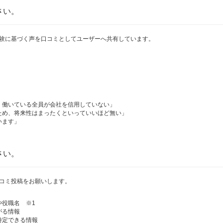
さい。
験に基づく声を口コミとしてユーザーへ共有しています。
、働いている全員が会社を信用していない」
ため、将来性はまったくといっていいほど無い」
います」
さい。
コミ投稿をお願いします。
や役職名 ※1
がる情報
特定できる情報