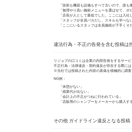
「技術も機器も設備もすべて古いので、誰も
「無理やり高い施術メニューを選ばせて、ボ
「店長が人として最低でした。ここには入社
「スタッフが全員バカだし、スキルも学べな
「ここにいるスタッフは全員施術が下手くそ
違法行為・不正の告発を含む投稿は
リジョブの口コミは企業の内部告発をするサービ
不正行為・法律違反・契約違反が存在する際には
※当社では投稿された内容の真偽を積極的に調査
NG例：
「休憩がない」
「残業代が出ない」
「会計上の不正がつねに行われている」
「店販用のシャンプーをメーカーから購入す
その他 ガイドライン違反となる投稿