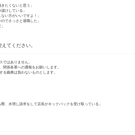
働きたくないと思う」
ロ儲けしている」
しない方がいいですよ！」
いのでさっさと退職した」
だ」
控えてください。
スではありません。
、関係各署への通報をお願いします。
する義務は負わないものとします。
る際、水増し請求をして店長がキックバックを受け取っている」