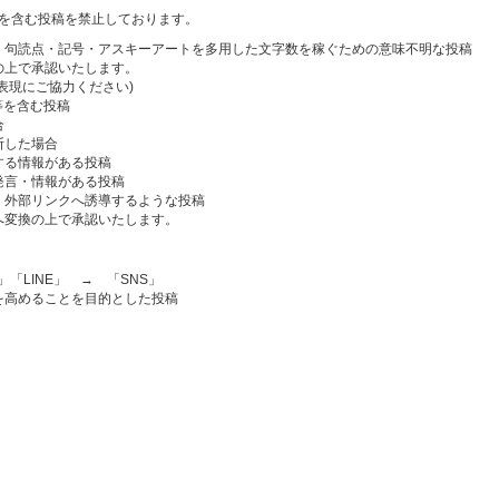
を含む投稿を禁止しております。
、句読点・記号・アスキーアートを多用した文字数を稼ぐための意味不明な投稿
の上で承認いたします。
表現にご協力ください)
等を含む投稿
合
断した場合
する情報がある投稿
発言・情報がある投稿
や広告、外部リンクへ誘導するような投稿
へ変換の上で承認いたします。
ブログ」「LINE」 → 「SNS」
を高めることを目的とした投稿