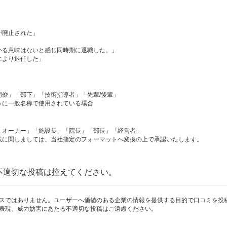
が廃止された」
いる意味はないと感じ同時期に退職した。」
により退任した」
僚」「部下」「技術指導者」「先輩/後輩」
うに一般名称で使用されている場合
「オーナー」「施設長」「院長」「部長」「経営者」
載に関しましては、当社指定のフォーマットへ変換の上で承認いたします。
不適切な投稿は控えてください。
スではありません。ユーザーへ価値のある企業の情報を提供する目的で口コミを投
表現、威力妨害にあたる不適切な投稿はご遠慮ください。