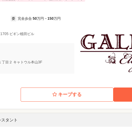
完全歩合
50
万円
150
万円
委
~
1705 ビギン植田ビル
１丁目２ キャトウル本山3F
キープする
アシスタント