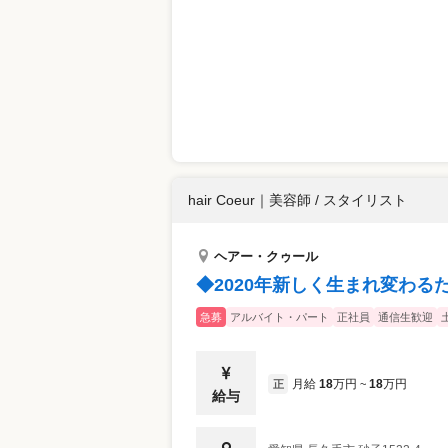
hair Coeur
｜
美容師 / スタイリスト
ヘアー・クゥール
◆2020年新しく生まれ変わる
急募
アルバイト・パート
正社員
通信生歓迎
月給
18
万円
18
万円
正
~
給与