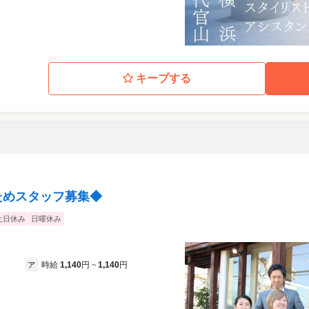
キープする
ためスタッフ募集◆
土日休み
日曜休み
時給
1,140
円
1,140
円
ア
~