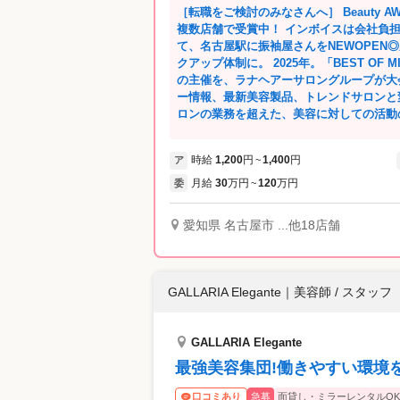
［転職をご検討のみなさんへ］ Beauty AWARD「ベストサロン部門」を 3年連続◎
複数店舗で受賞中！ インボイスは会社負担
て、名古屋駅に振袖屋さんをNEWOPEN
クアップ体制に。 2025年。「BEST OF MISS -ベスト・オブ・ミス- 」愛知県大会
の主催を、ラナヘアーサロングループが大会開催をい
ー情報、最新美容製品、トレンドサロンと
ロンの業務を超えた、美容に対しての活動の
急募☆☆ 中川店、星ヶ丘駅店、岩塚駅店、大府店、野並駅店、八事、七宝店、高蔵
寺、春日井、本陣、藤が丘、金山、港、上小
時給
1,200
円
1,400
円
ア
~
Open☆ 八事駅、藤が丘駅、甚目寺、上小田井『
山駅、港区『Rino』 今後も随時出店予定☆ 開店準備も兼ねて入社いただける方大歓
月給
30
万円
120
万円
委
~
迎！「今勤めているところをいつ辞めるか
入社日の相談OK★気になることや聞きた
愛知県 名古屋市 ...他18店舗
軽にお声掛けくださいね！あなたの希望もどんどん
ムの働き方の美容師さんから、将来独立を
ョンを持ったスタッフが在籍しております☆ 店長、エリアマネージャー、FC
ーでの独立支援制度まで、キャリアアップをし
GALLARIA Elegante
｜
美容師 / スタッフ
ッフの未来ある会社を実現していきます。 高収入、自由出勤、ライフスタイルに
わせた働き方の提案をしていきます☆ 正社員雇用もご相談ください☆ みんな違って
皆んな良い☆自分に合わせた美容師ライフ
GALLARIA Elegante
最強美容集団!働きやすい環境
急募
面貸し・ミラーレンタルOK
口コミあり