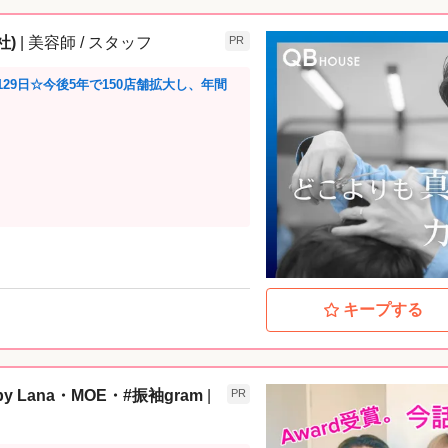
社)
| 美容師 / スタッフ
PR
29日☆今後5年で150店舗拡大し、年間
キープする
na by Lana・MOE・#振袖gram
|
PR