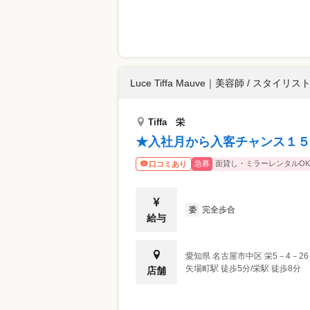
Luce Tiffa Mauve
｜
美容師 / スタイリス
Tiffa 栄
★入社月から入客チャンス１５
急募
面貸し・ミラーレンタルOK
口コミあり
完全歩合
委
給与
愛知県
名古屋市中区
栄5－4－2
矢場町駅 徒歩5分/栄駅 徒歩8分
店舗