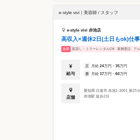
e-style vivi
｜
美容師 / スタッフ
e-style vivi 赤池店
高収入×週休2日(土日もok)
急募
面貸し・ミラーレンタルOK
業務委託
ア
月給
24
万円
35
万円
正
~
給与
月給
37
万円
60
万円
委
~
愛知県
日進市
赤池1-3001 第2
赤池駅 徒歩2分
店舗