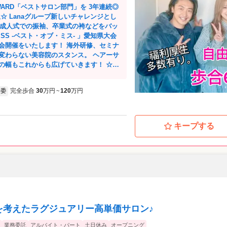
☆ Lanaグループ新しいチャレンジとし
◎成人式での振袖、卒業式の袴などをバッ
たします！ 海外研修、セミナ
変わらない美容院のスタンス。 ヘアーサ
幅もこれからも広げていきます！ ☆☆
田井、甚目寺、刈谷、津島 NEW
完全歩合
30
万円
120
万円
委
~
Moana by Lana』NEWOpen☆ 金
迷っているんですけど…」という場合も
いことなどあれば、応募後の面談時にお気
キープする
お聞かせください^^ パートタイ
考えている美容師さんまで、色々なビジ
オーナ
ていきたい。etc...。 働いているスタ
合
のご提案ができたらと思います♫
を考えたラグジュアリー高単価サロン♪
業務委託
アルバイト・パート
土日休み
オープニング