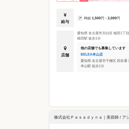
時給
1,500
円
2,000
円
ア
~
給与
愛知県
名古屋市天白区
植田1丁目
植田駅 徒歩1分
他の店舗でも募集しています
BELEA本山店
店舗
愛知県
名古屋市千種区
四谷通
本山駅 徒歩1分
株式会社Ｐａｓａｄｙｎａ
｜
美容師 / 