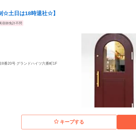
制☆土日は18時退社☆】
美容師免許不問
8番20号 グランドハイツ六番町1F
キープする