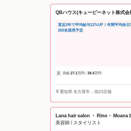
QBハウス(キュービーネット株式会
直近2年で平均給与12%UP！年間平均休日1
260名採用予定
月給
27.1
万円
38.4
万円
正
~
愛知県 名古屋市 ...他23店舗
Lana hair salon ・ Rino・ Moa
美容師 / スタイリスト