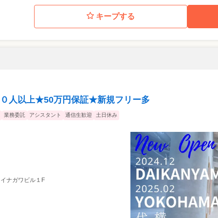
キープする
ト
０人以上★50万円保証★新規フリー多
業務委託
アシスタント
通信生歓迎
土日休み
6 イナガワビル１F