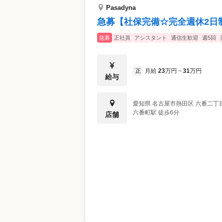
Pasadyna
急募【社保完備☆完全週休2日
急募
正社員
アシスタント
通信生歓迎
週5回
月給
23
万円
31
万円
正
~
給与
愛知県
名古屋市熱田区
六番二丁目
六番町駅 徒歩6分
店舗