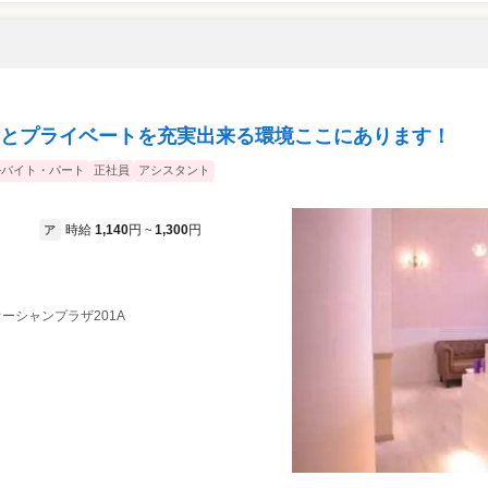
仕事とプライベートを充実出来る環境ここにあります！
ルバイト・パート
正社員
アシスタント
時給
1,140
円
1,300
円
ア
~
5オーシャンプラザ201A