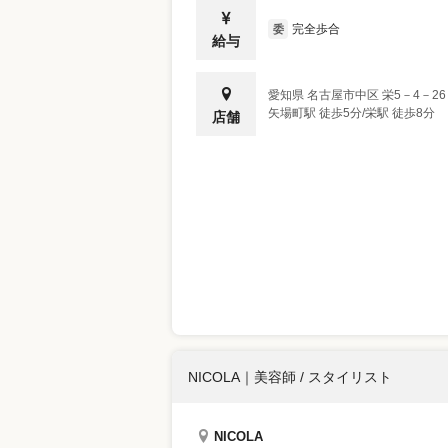
完全歩合
委
給与
愛知県
名古屋市中区
栄5－4－2
矢場町駅 徒歩5分/栄駅 徒歩8分
店舗
NICOLA
｜
美容師 / スタイリスト
NICOLA