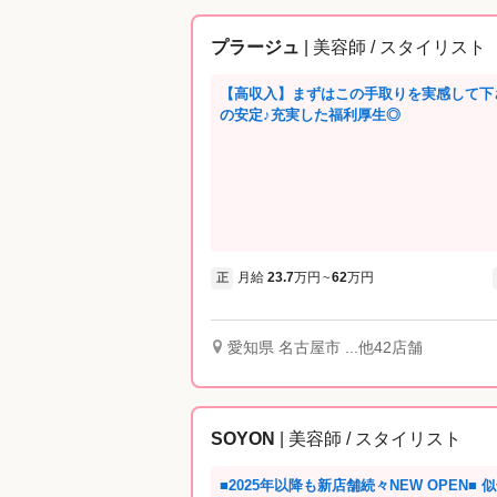
プラージュ
| 美容師 / スタイリスト
【高収入】まずはこの手取りを実感して下
の安定♪充実した福利厚生◎
月給
23.7
万円
62
万円
正
~
愛知県 名古屋市 ...他42店舗
SOYON
| 美容師 / スタイリスト
■2025年以降も新店舗続々NEW OPEN