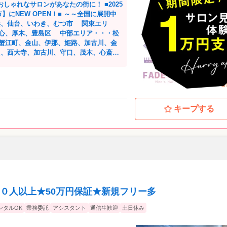
ゃれなサロンがあなたの街に！ ■2025
にNEW OPEN！■ ～～全国に展開中
浜、仙台、いわき、むつ市 関東エリ
心、厚木、豊島区 中部エリア・・・松
蟹江町、金山、伊那、姫路、加古川、金
、西大寺、加古川、守口、茂木、心斎
国エリア・・・岡山市 今後も続々
んでもらいたい。 納得のいく環境で思い切
、安心して働けることを当たり前にしてい
幸福度・満足度にも繋がります。 オー
れるのも魅力です！ 実務経験としての先
キープする
輩はいません。 全員同級生！スタートラ
ませんか？ 少しでもご興味があればご応
げております。
ト
０人以上★50万円保証★新規フリー多
ンタルOK
業務委託
アシスタント
通信生歓迎
土日休み