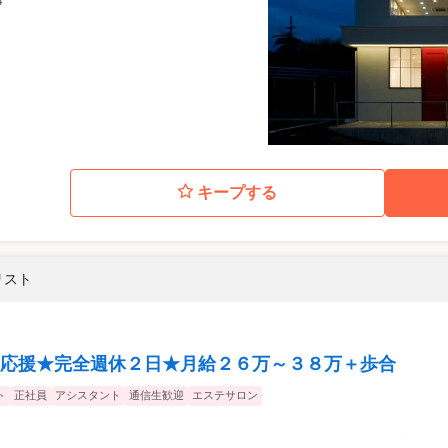
4
キープする
リスト
応援★完全週休２日★月給２６万～３８万＋歩合
ト
正社員
アシスタント
通信生歓迎
エステサロン