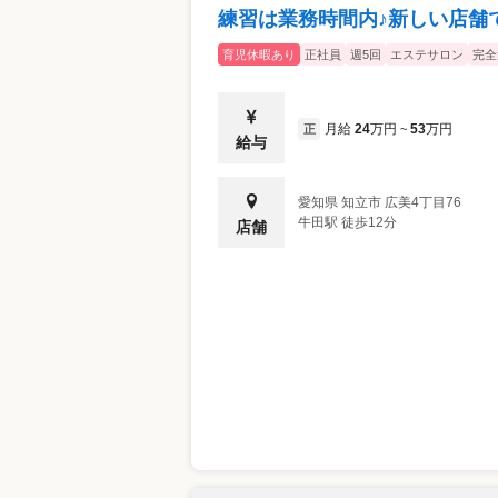
練習は業務時間内♪新しい店舗
育児休暇あり
正社員
週5回
エステサロン
完全
月給
24
万円
53
万円
正
~
給与
愛知県
知立市
広美4丁目76
牛田駅 徒歩12分
店舗