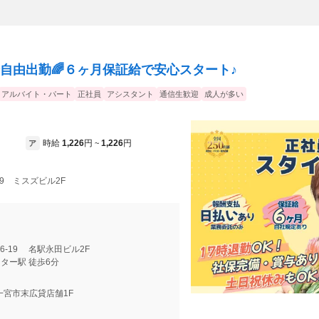
全自由出勤🌈６ヶ月保証給で安心スタート♪
アルバイト・パート
正社員
アシスタント
通信生歓迎
成人が多い
時給
1,226
円
1,226
円
ア
~
-19 ミスズビル2F
】
26-19 名駅永田ビル2F
ター駅 徒歩6分
 一宮市末広貸店舗1F