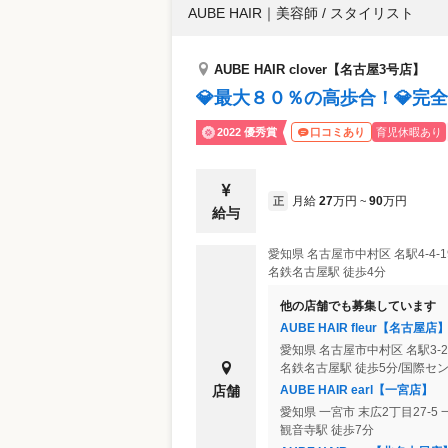
AUBE HAIR
｜
美容師 / スタイリスト
AUBE HAIR clover【名古屋3号店】
💎最大８０％の高歩合！💎完
2022 優秀賞
育児休暇あり
口コミあり
月給
27
万円
90
万円
正
~
給与
愛知県
名古屋市中村区
名駅4-4
名鉄名古屋駅 徒歩4分
他の店舗でも募集しています
AUBE HAIR fleur【名古屋店
愛知県
名古屋市中村区
名駅3-
名鉄名古屋駅 徒歩5分/国際セン
AUBE HAIR earl【一宮店】
店舗
愛知県
一宮市
末広2丁目27-5
観音寺駅 徒歩7分