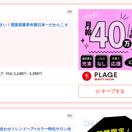
PR
さい！理美容業界年商日本一だからこそ
時給
1,140
円
1,350
円
ア
~
キープする
PR
■ 似合わせトレンドヘア×カラー特化サロン全