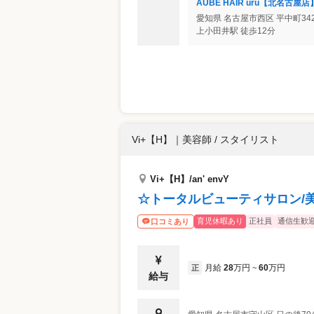
AUBE HAIR uru【北名古屋店
愛知県
名古屋市西区
平中町34
上小田井駅 徒歩12分
Vi+【H】
｜
美容師 / スタイリスト
Vi+【H】/an' envY
☆トータルビューティサロン/
育児休暇あり
正社員
通信生歓
口コミあり
月給
28
万円
60
万円
正
~
給与