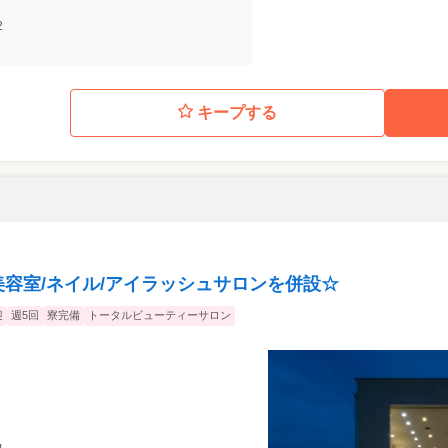
】
2
キープする
美容室/ネイル/アイラッシュサロンを併設☆
迎
週5回
寮完備
トータルビューティーサロン