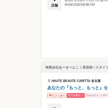
愛知県
名古屋市守山区
日の後70
神領駅/高蔵寺駅/勝川駅
店舗
有限会社あーきぺんこ
｜
美容師 / スタイ
HAUTE BEAUTE CARITTA 名古屋
あなたの『もっと、もっと』を
育児休暇あり
アルバイト・パー
口コミあり