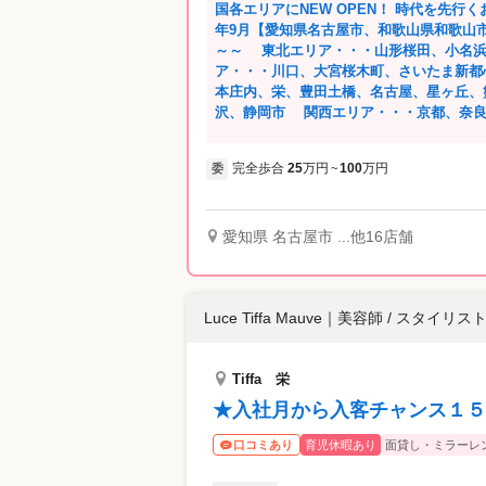
国各エリアにNEW OPEN！ 時代を先行くおし
年9月【愛知県名古屋市、和歌山県和歌山市】
～～ 東北エリア・・・山形桜田、小名
ア・・・川口、大宮桜木町、さいたま新都
本庄内、栄、豊田土橋、名古屋、星ヶ丘、
沢、静岡市 関西エリア・・・京都、奈良
橋、難波、南草津、高槻、有田川、和歌山市 中
OPEN予定！！ 美容の仕事を心から楽し
完全歩合
25
万円
100
万円
委
~
り美容と向き合いたい。 スタッフが長く
きます。 それがきっとご来店されるお客様の
プニングスタッフは店舗・環境作りに関わ
輩はもちろんいますが、サロンとしての先
愛知県 名古屋市 ...他16店舗
インはみんな一緒です。 SOYONで新しいスタートを切りたい方大歓迎です★ おし
ゃれで働くことが楽しいサロンでご一緒し
募下さい。 ご応募を心よりお待ち申し上
Luce Tiffa Mauve
｜
美容師 / スタイリス
Tiffa 栄
★入社月から入客チャンス１５
育児休暇あり
面貸し・ミラーレ
口コミあり