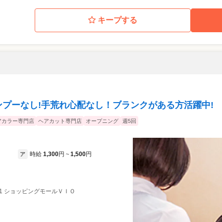
キープする
ンプーなし!手荒れ心配なし！ブランクがある方活躍中!
アカラー専門店
ヘアカット専門店
オープニング
週5回
時給
1,300
円
1,500
円
ア
~
地1 ショッピングモールＶＩＯ