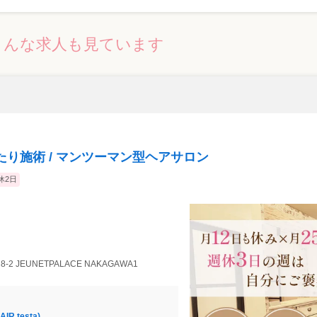
こんな求人も見ています
ったり施術 / マンツーマン型ヘアサロン
休2日
2 JEUNETPALACE NAKAGAWA1
 testa)