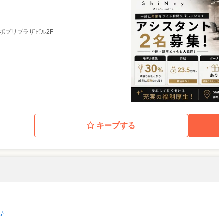
 ポプリプラザビル2F
キープする
♪