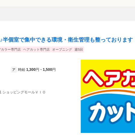
♪半個室で集中できる環境・衛生管理も整っております
アカラー専門店
ヘアカット専門店
オープニング
週5回
時給
1,300
円
1,500
円
ア
~
地1 ショッピングモールＶＩＯ