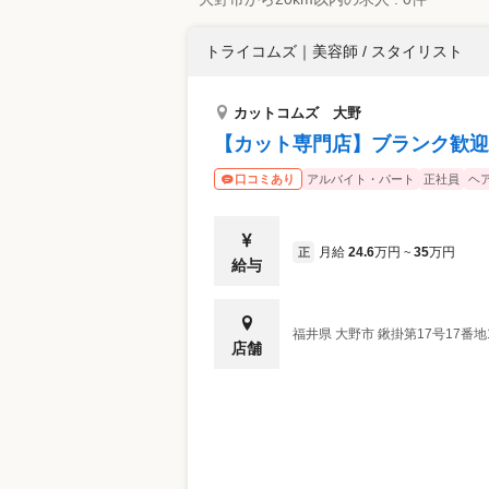
トライコムズ
｜
美容師 / スタイリスト
カットコムズ 大野
【カット専門店】ブランク歓迎
アルバイト・パート
正社員
ヘ
口コミあり
月給
24.6
万円
35
万円
正
~
給与
福井県
大野市
鍬掛第17号17番
店舗