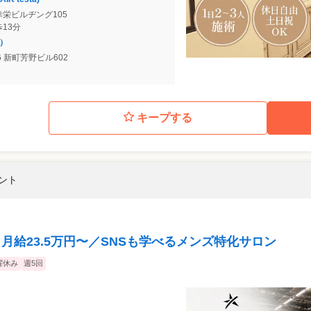
 幸栄ビルヂング105
歩13分
s）
6 新町芳野ビル602
キープする
タント
月給23.5万円〜／SNSも学べるメンズ特化サロン
曜休み
週5回