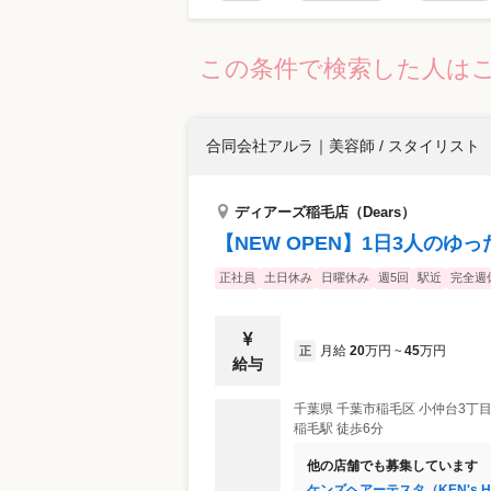
この条件で検索した人は
合同会社アルラ
｜
美容師 / スタイリスト
ディアーズ稲毛店（Dears）
【NEW OPEN】1日3人のゆ
正社員
土日休み
日曜休み
週5回
駅近
完全週
月給
20
万円
45
万円
正
~
給与
千葉県
千葉市稲毛区
小仲台3丁目8-
稲毛駅 徒歩6分
他の店舗でも募集しています
ケンズヘアーテスタ（KEN's HAIR