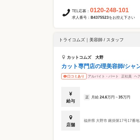
0120-248-101
TEL応募：
求人番号：
B4375523
をお控え下さい
トライコムズ
｜
美容師 / スタッフ
カットコムズ 大野
カット専門店の理美容師/シャ
アルバイト・パート
正社員
ヘ
口コミあり
月給
24.6
万円
35
万円
正
~
給与
福井県
大野市
鍬掛第17号17番
店舗