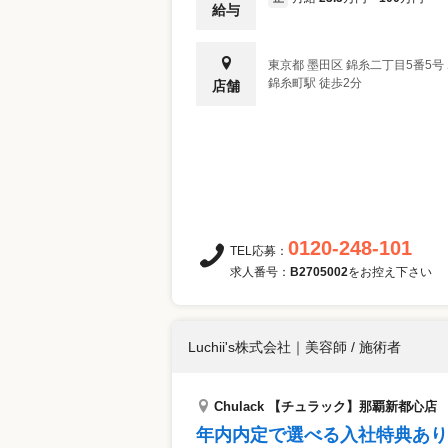
給与
東京都
墨田区
錦糸二丁目5番5号
錦糸町駅 徒歩2分
店舗
0120-248-101
TEL応募：
求人番号：
B2705002
をお控え下さい
Luchii's株式会社
｜
美容師 / 施術者
Chulack 【チュラック】那覇新都心店
年内内定で選べる入社特典あり