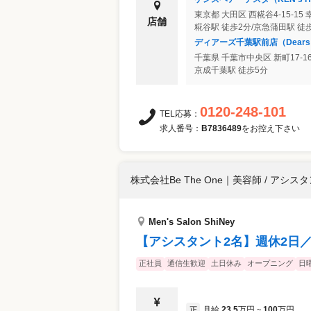
東京都
大田区
西糀谷4-15-15
店舗
糀谷駅 徒歩2分/京急蒲田駅 徒
ディアーズ千葉駅前店（Dear
千葉県
千葉市中央区
新町17-1
京成千葉駅 徒歩5分
0120-248-101
TEL応募：
求人番号：
B7836489
をお控え下さい
株式会社Be The One
｜
美容師 / アシス
Men's Salon ShiNey
【アシスタント2名】週休2日／
正社員
通信生歓迎
土日休み
オープニング
日
月給
23.5
万円
100
万円
正
~