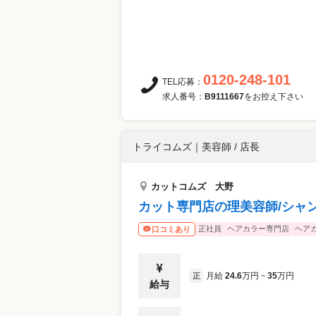
0120-248-101
TEL応募：
求人番号：
B9111667
をお控え下さい
トライコムズ
｜
美容師 / 店長
カットコムズ 大野
カット専門店の理美容師/シャ
正社員
ヘアカラー専門店
ヘア
口コミあり
月給
24.6
万円
35
万円
正
~
給与