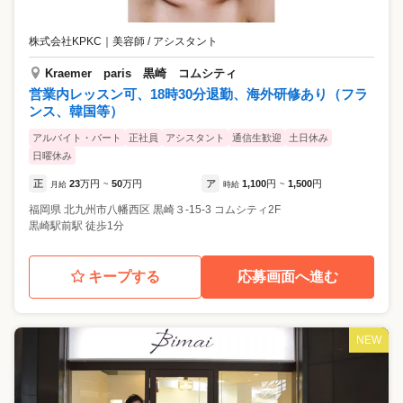
株式会社KPKC
｜
美容師 / アシスタント
Kraemer paris 黒崎 コムシティ
営業内レッスン可、18時30分退勤、海外研修あり（フラ
ンス、韓国等）
アルバイト・パート
正社員
アシスタント
通信生歓迎
土日休み
日曜休み
正
23
万円
50
万円
ア
1,100
円
1,500
円
月給
~
時給
~
福岡県
北九州市八幡西区
黒崎３-15-3 コムシティ2F
黒崎駅前駅 徒歩1分
キープする
応募画面へ進む
NEW