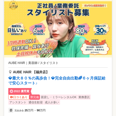
AUBE HAIR
｜
美容師 / スタイリスト
AUBE HAIR 【福井店】
💎最大８０％の高歩合！💎完全自由出勤🌈６ヶ月保証給
で安心スタート♪
2022 優秀賞
寮完備
面貸し・ミラーレンタルOK
業務委託
口コミあり
アシスタント
通信生歓迎
成人が多い
委
25
万円
90
万円
完全歩合
~