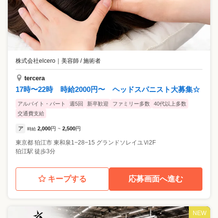
株式会社elcero
｜
美容師 / 施術者
tercera
17時〜22時 時給2000円〜 ヘッドスパニスト大募集☆
アルバイト・パート
週5回
新卒歓迎
ファミリー多数
40代以上多数
交通費支給
ア
2,000
円
2,500
円
時給
~
東京都
狛江市
東和泉1−28−15 グランドソレイユⅥ2F
狛江駅 徒歩3分
キープする
応募画面へ進む
NEW