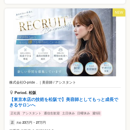
NEW
株式会社O-pride．
｜
美容師 / アシスタント
Period. 松阪
【東京本店の技術を松阪で】美容師としてもっと成長で
きるサロンへ
正社員
アシスタント
通信生歓迎
土日休み
日曜休み
週5回
正
23
万円
27
万円
月給
~