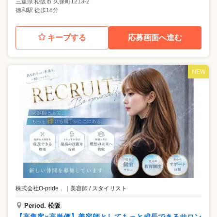
三重県
松阪市
久保町1213-2
徳和駅 徒歩18分
キープする
応募画面へ進む
NEW
株式会社O-pride．
｜
美容師 / スタイリスト
Period. 松阪
【高集客×高単価】美容師としてもっと成長できるサロン