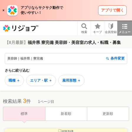
アプリならサクサク動作で
アプリで開く
使いやすい！
リジョブ
検索
キープ
会員登録
メニュー
【8月最新】
福井県 寮完備 美容師・美容室の求人・転職・募集
条件変更
美容師｜福井県｜寮完備
さらに絞り込む
職種 ＋
エリア・駅 ＋
雇用形態 ＋
3
検索結果
件
1ページ目
標準
新着順
更新順