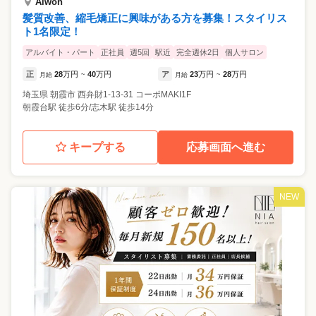
Alwon
髪質改善、縮毛矯正に興味がある方を募集！スタイリス
ト1名限定！
アルバイト・パート
正社員
週5回
駅近
完全週休2日
個人サロン
正
28
万円
40
万円
ア
23
万円
28
万円
月給
~
月給
~
埼玉県
朝霞市
西弁財1-13-31 コーポMAKI1F
朝霞台駅 徒歩6分/志木駅 徒歩14分
キープする
応募画面へ進む
NEW