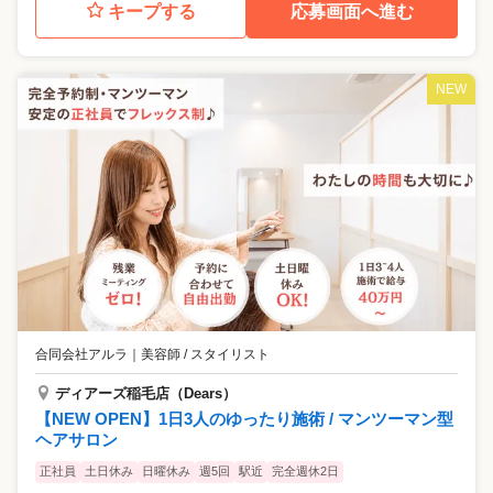
キープする
応募画面へ進む
NEW
合同会社アルラ
｜
美容師 / スタイリスト
ディアーズ稲毛店（Dears）
【NEW OPEN】1日3人のゆったり施術 / マンツーマン型
ヘアサロン
正社員
土日休み
日曜休み
週5回
駅近
完全週休2日