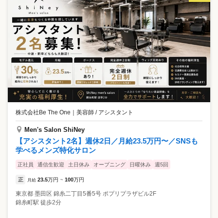
株式会社Be The One
｜
美容師 / アシスタント
Men's Salon ShiNey
【アシスタント2名】週休2日／月給23.5万円〜／SNSも
学べるメンズ特化サロン
正社員
通信生歓迎
土日休み
オープニング
日曜休み
週5回
正
23.5
万円
100
万円
月給
~
東京都
墨田区
錦糸二丁目5番5号 ポプリプラザビル2F
錦糸町駅 徒歩2分