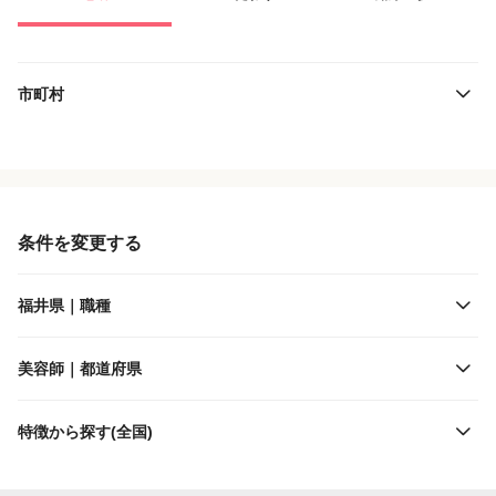
市町村
役職・採用対象
JR西日本
雇用形態
えちぜん鉄道
条件を変更する
施設形態
福井鉄道
福井県｜職種
客層
ハピラインふくい
美容師｜都道府県
出勤日数
特徴から探す(全国)
休日