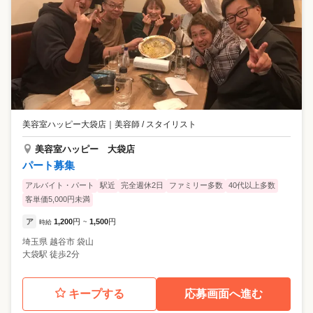
美容室ハッピー大袋店
｜
美容師 / スタイリスト
美容室ハッピー 大袋店
パート募集
アルバイト・パート
駅近
完全週休2日
ファミリー多数
40代以上多数
客単価5,000円未満
ア
1,200
円
1,500
円
時給
~
埼玉県
越谷市
袋山
大袋駅 徒歩2分
キープする
応募画面へ進む