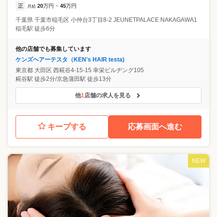
正
20
万円
45
万円
月給
~
千葉県
千葉市稲毛区
小仲台3丁目8-2 JEUNETPALACE NAKAGAWA1
稲毛駅 徒歩6分
他の店舗でも募集しています
ケンズヘアーテスタ（KEN's HAIR testa)
東京都
大田区
西糀谷4-15-15 幸栄ビルヂング105
糀谷駅 徒歩2分/京急蒲田駅 徒歩13分
他
1
店舗の求人を見る
キープする
応募画面へ進む
NEW