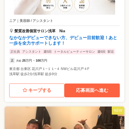
ニア
｜
美容師 / アシスタント
髪質改善個室サロン浅草 Nia
なかなかデビューできない方、デビュー目前歓迎！あと
一歩を全力サポートします！
正社員
アシスタント
週5回
トータルビューティーサロン
週6回
駅近
正
25
万円
100
万円
月給
~
東京都
台東区
花川戸１−１１−４ NWビル花川戸４F
浅草駅 徒歩2分/浅草駅 徒歩9分
キープする
応募画面へ進む
NEW