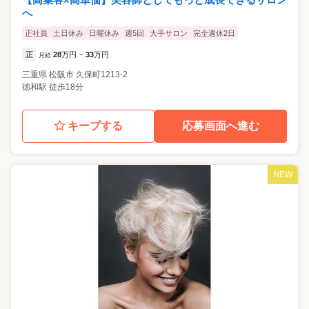
へ
正社員
土日休み
日曜休み
週5回
大手サロン
完全週休2日
正
28
万円
33
万円
月給
~
三重県
松阪市
久保町1213-2
徳和駅 徒歩18分
キープする
応募画面へ進む
NEW