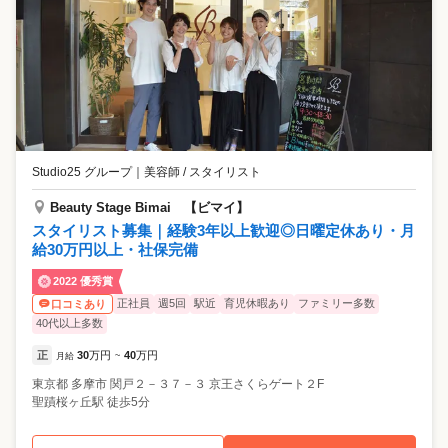
Studio25 グループ
｜
美容師 / スタイリスト
Beauty Stage Bimai 【ビマイ】
スタイリスト募集｜経験3年以上歓迎◎日曜定休あり・月
給30万円以上・社保完備
2022 優秀賞
正社員
週5回
駅近
育児休暇あり
ファミリー多数
口コミあり
40代以上多数
正
30
万円
40
万円
月給
~
東京都
多摩市
関戸２－３７－３ 京王さくらゲート２F
聖蹟桜ヶ丘駅 徒歩5分