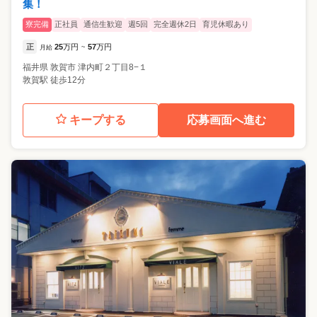
集！
寮完備
正社員
通信生歓迎
週5回
完全週休2日
育児休暇あり
正
25
万円
57
万円
月給
~
福井県
敦賀市
津内町２丁目8−１
敦賀駅 徒歩12分
キープする
応募画面へ進む