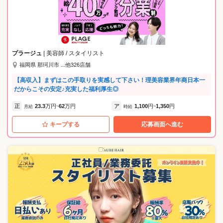
プラージュ
| 美容師 / スタイリスト
福岡県 那珂川市 ...他326店舗
【高収入】まずはこの手取りを実感して下さい！理美容業界年商日本一
だからこその安定♪充実した福利厚生◎
正
23.3
万円
62
万円
ア
1,100
円
1,350
円
月給
~
時給
~
キープする
応募画面へ進む