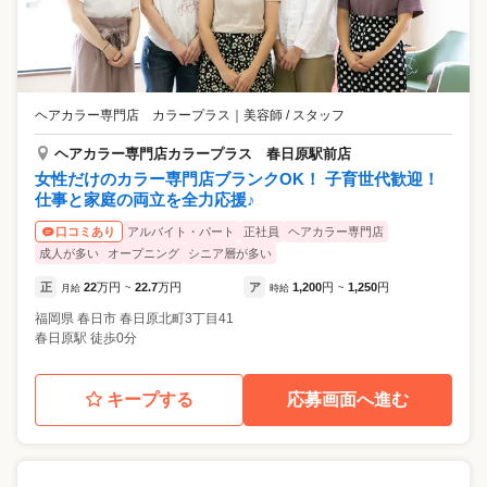
ヘアカラー専門店 カラープラス
｜
美容師 / スタッフ
ヘアカラー専門店カラープラス 春日原駅前店
女性だけのカラー専門店ブランクOK！ 子育世代歓迎！
仕事と家庭の両立を全力応援♪
アルバイト・パート
正社員
ヘアカラー専門店
口コミあり
成人が多い
オープニング
シニア層が多い
正
22
万円
22.7
万円
ア
1,200
円
1,250
円
月給
~
時給
~
福岡県
春日市
春日原北町3丁目41
春日原駅 徒歩0分
キープする
応募画面へ進む