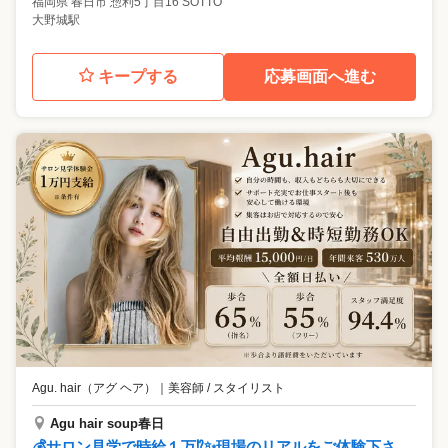
福岡県
春日市
惣利5丁目16 SOTTO
大野城駅
キープする
応募画面へ進む
Agu. hair（アグ ヘア）
｜
美容師 / スタイリスト
Agu hair soup春日
💰サロン見学で時給１万⁉✨現場のリアルをご体験下さ