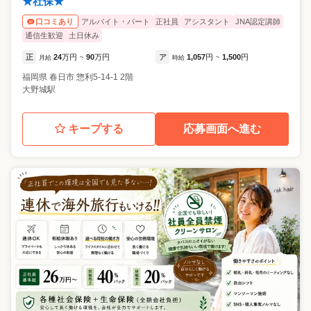
★社保★
アルバイト・パート
正社員
アシスタント
JNA認定講師
口コミあり
通信生歓迎
土日休み
正
24
万円
90
万円
ア
1,057
円
1,500
円
月給
~
時給
~
福岡県
春日市
惣利5-14-1 2階
大野城駅
キープする
応募画面へ進む