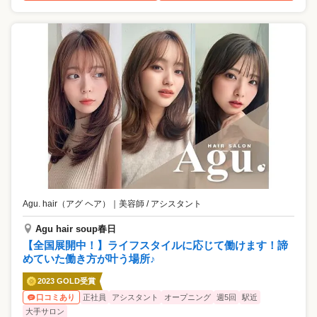
Agu. hair（アグ ヘア）
｜
美容師 / アシスタント
Agu hair soup春日
【全国展開中！】ライフスタイルに応じて働けます！諦
めていた働き方が叶う場所♪
2023 GOLD受賞
正社員
アシスタント
オープニング
週5回
駅近
口コミあり
大手サロン