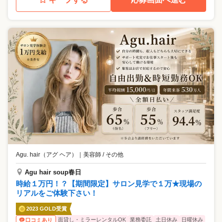
Agu. hair（アグ ヘア）
｜
美容師 / その他
Agu hair soup春日
時給１万円！？【期間限定】サロン見学で１万★現場の
リアルをご体験下さい！
2023 GOLD受賞
面貸し・ミラーレンタルOK
業務委託
土日休み
日曜休み
口コミあり