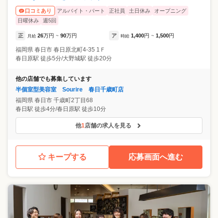
アルバイト・パート
正社員
土日休み
オープニング
口コミあり
日曜休み
週5回
正
26
万円
90
万円
ア
1,400
円
1,500
円
月給
~
時給
~
福岡県
春日市
春日原北町4-35 1Ｆ
春日原駅 徒歩5分/大野城駅 徒歩20分
他の店舗でも募集しています
半個室型美容室 Sourire 春日千歳町店
福岡県
春日市
千歳町2丁目68
春日駅 徒歩4分/春日原駅 徒歩10分
他
1
店舗の求人を見る
キープする
応募画面へ進む