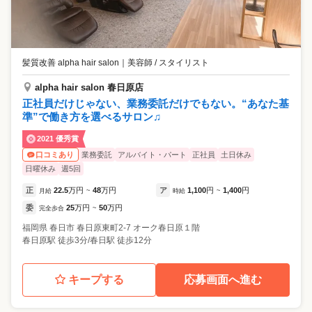
髪質改善 alpha hair salon
｜
美容師 / スタイリスト
alpha hair salon 春日原店
正社員だけじゃない、業務委託だけでもない。“あなた基
準”で働き方を選べるサロン♫
2021 優秀賞
業務委託
アルバイト・パート
正社員
土日休み
口コミあり
日曜休み
週5回
正
22.5
万円
48
万円
ア
1,100
円
1,400
円
月給
~
時給
~
委
25
万円
50
万円
完全歩合
~
福岡県
春日市
春日原東町2-7 オーク春日原１階
春日原駅 徒歩3分/春日駅 徒歩12分
キープする
応募画面へ進む