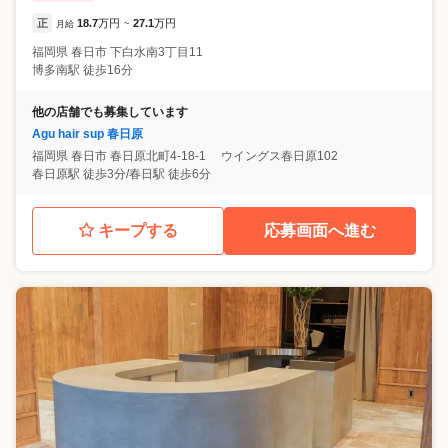
正
18.7
万円
27.1
万円
月給
~
福岡県
春日市
下白水南3丁目11
博多南駅 徒歩16分
他の店舗でも募集しています
Agu hair sup 春日原
福岡県
春日市
春日原北町4-18-1 ウイングス春日原102
春日原駅 徒歩3分/春日駅 徒歩6分
キープする
応募画面へ進む