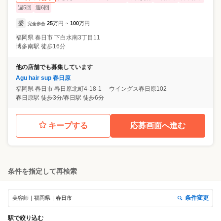
週5回
週6回
委
25
万円
100
万円
完全歩合
~
福岡県
春日市
下白水南3丁目11
博多南駅 徒歩16分
他の店舗でも募集しています
Agu hair sup 春日原
福岡県
春日市
春日原北町4-18-1 ウイングス春日原102
春日原駅 徒歩3分/春日駅 徒歩6分
キープする
応募画面へ進む
条件を指定して再検索
条件変更
美容師｜福岡県｜春日市
駅
で絞り込む