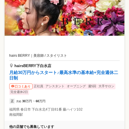
hairs BERRY
｜
美容師 / スタイリスト
hairsBERRY下白水店
月給30万円からスタート♪最高水準の基本給+完全週休二
日制
正社員
アシスタント
オープニング
週5回
大手サロン
口コミあり
完全週休2日
正
30
万円
60
万円
月給
~
福岡県
春日市
下白水北4丁目81番 藤ハイツ102
南福岡駅
他の店舗でも募集しています