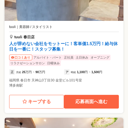
tuuli
｜
美容師 / スタイリスト
tuuli 春日店
人が辞めない会社をモットーに！客単価1.5万円！給与休
日を一番に！スタッフ募集！
アルバイト・パート
正社員
土日休み
オープニング
口コミあり
リラクゼーションサロン
日曜休み
正
25
万円
90
万円
ア
1,100
円
1,500
円
月給
~
時給
~
福岡県
春日市
天神山3丁目30 金堂ビル101号室
博多南駅
キープする
応募画面へ進む