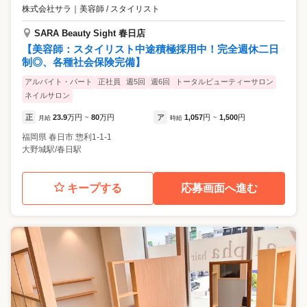
株式会社サラ
｜
美容師 / スタイリスト
SARA Beauty Sight 春日店
【美容師：スタイリスト中途積極採用中！完全週休二日
制◎、各種社会保険完備】
アルバイト・パート
正社員
週5回
週6回
トータルビューティーサロン
ネイルサロン
正
23.9
万円
80
万円
ア
1,057
円
1,500
円
月給
~
時給
~
福岡県
春日市
惣利1-1-1
大野城駅/春日駅
キープする
応募画面へ進む