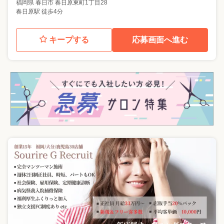
福岡県
春日市
春日原東町1丁目28
春日原駅 徒歩4分
キープする
応募画面へ進む