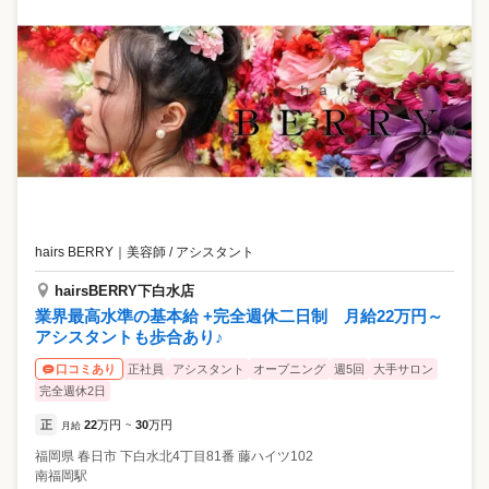
hairs BERRY
｜
美容師 / アシスタント
hairsBERRY下白水店
業界最高水準の基本給 +完全週休二日制 月給22万円～
アシスタントも歩合あり♪
正社員
アシスタント
オープニング
週5回
大手サロン
口コミあり
完全週休2日
正
22
万円
30
万円
月給
~
福岡県
春日市
下白水北4丁目81番 藤ハイツ102
南福岡駅