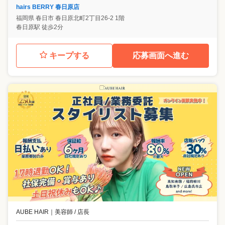
hairs BERRY 春日原店
福岡県
春日市
春日原北町2丁目26-2 1階
春日原駅 徒歩2分
キープする
応募画面へ進む
AUBE HAIR
｜
美容師 / 店長