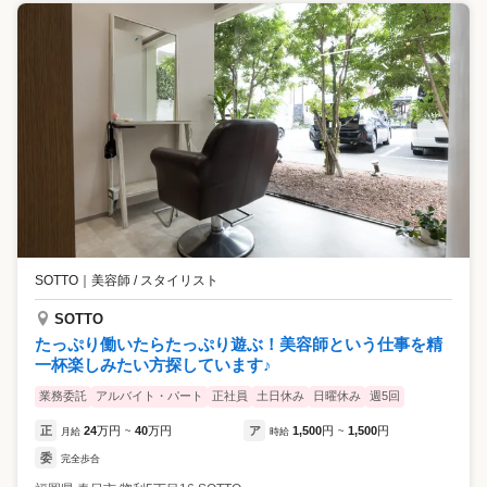
SOTTO
｜
美容師 / スタイリスト
SOTTO
たっぷり働いたらたっぷり遊ぶ！美容師という仕事を精
一杯楽しみたい方探しています♪
業務委託
アルバイト・パート
正社員
土日休み
日曜休み
週5回
正
24
万円
40
万円
ア
1,500
円
1,500
円
月給
~
時給
~
委
完全歩合