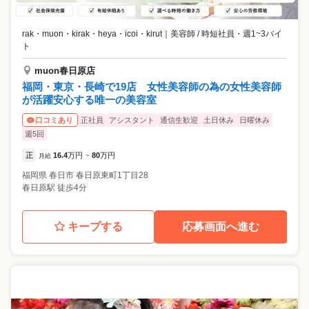
rak・muon・kirak・heya・icoi・kirut
｜
美容師 / 時短社員・週1~3バイ
ト
muon春日原店
福岡・東京・長崎で19店 女性美容師の為の女性美容師
が活躍安心する唯一の美容室
正社員
アシスタント
通信生歓迎
土日休み
日曜休み
口コミあり
週5回
正
16.4
万円
80
万円
月給
~
福岡県
春日市
春日原東町1丁目28
春日原駅 徒歩4分
キープする
応募画面へ進む