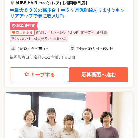
AUBE HAIR crea(クレア)【福岡春日店】
👑最大８０％の高歩合！👑６ヶ月保証給あります✨キャ
リアアップで更に収入UP♪
2022 優秀賞
面貸し・ミラーレンタルOK
業務委託
正社員
口コミあり
アシスタント
成人が多い
土日休み
正
27
万円
90
万円
委
25
万円
90
万円
月給
~
完全歩合
~
福岡県
春日市
宝町3-1-2 宝町3丁目店舗
キープする
応募画面へ進む