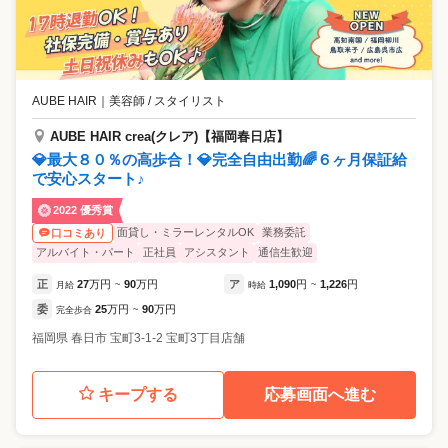
AUBE HAIR
｜
美容師 / スタイリスト
AUBE HAIR crea(クレア)【福岡春日店】
💎最大８０％の高歩合！💎完全自由出勤🌈６ヶ月保証給
で安心スタート♪
2022 優秀賞
面貸し・ミラーレンタルOK
業務委託
口コミあり
アルバイト・パート
正社員
アシスタント
通信生歓迎
正
27
万円
90
万円
ア
1,090
円
1,226
円
月給
~
時給
~
委
25
万円
90
万円
完全歩合
~
福岡県
春日市
宝町3-1-2 宝町3丁目店舗
キープする
応募画面へ進む