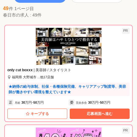
49
件 1ページ目
春日市の求人 : 49件
PR
only cut boxxx
| 美容師 / スタイリスト
福岡県 大野城市 ...他17店舗
★納得の給与体制、社保・各種保険完備、キャリアアップ制度等、美容
師が働きやすい環境を整えています★
正
30
万円
50
万円
委
30
万円
50
万円
月給
~
完全歩合
~
キープする
応募画面へ進む
PR