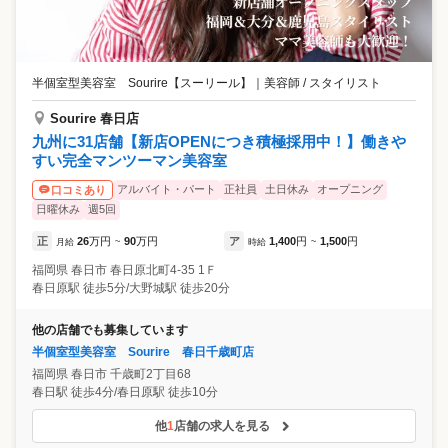
半個室型美容室 Sourire【スーリール】
｜
美容師 / スタイリスト
Sourire 春日店
九州に31店舗【新店OPENにつき積極採用中！】働きや
すい完全マンツーマン美容室
アルバイト・パート
正社員
土日休み
オープニング
口コミあり
日曜休み
週5回
正
26
万円
90
万円
ア
1,400
円
1,500
円
月給
~
時給
~
福岡県
春日市
春日原北町4-35 1Ｆ
春日原駅 徒歩5分/大野城駅 徒歩20分
他の店舗でも募集しています
半個室型美容室 Sourire 春日千歳町店
福岡県
春日市
千歳町2丁目68
春日駅 徒歩4分/春日原駅 徒歩10分
他
1
店舗の求人を見る