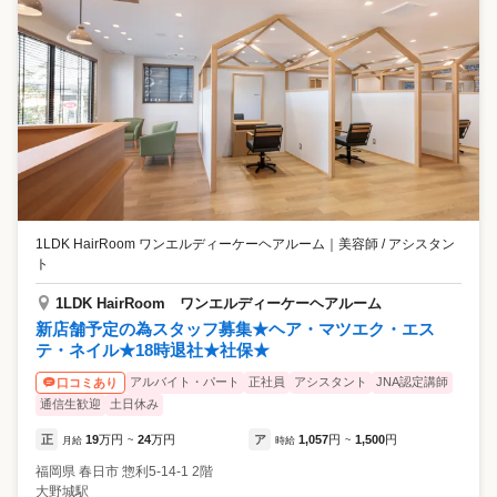
1LDK HairRoom ワンエルディーケーヘアルーム
｜
美容師 / アシスタン
ト
1LDK HairRoom ワンエルディーケーヘアルーム
新店舗予定の為スタッフ募集★ヘア・マツエク・エス
テ・ネイル★18時退社★社保★
アルバイト・パート
正社員
アシスタント
JNA認定講師
口コミあり
通信生歓迎
土日休み
正
19
万円
24
万円
ア
1,057
円
1,500
円
月給
~
時給
~
福岡県
春日市
惣利5-14-1 2階
大野城駅