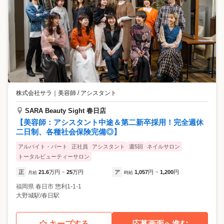
株式会社サラ
｜
美容師 / アシスタント
SARA Beauty Sight 春日店
【美容師：アシスタント中途＆第二新卒採用！完全週休
二日制、各種社会保険完備◎】
アルバイト・パート
正社員
アシスタント
週5回
ネイルサロン
トータルビューティーサロン
正
21.6
万円
25
万円
ア
1,057
円
1,200
円
月給
~
時給
~
福岡県
春日市
惣利1-1-1
大野城駅/春日駅
キープする
応募画面へ進む