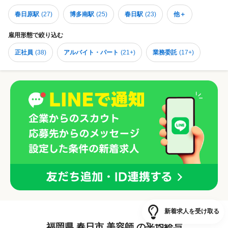
春日原駅
(
27
)
博多南駅
(
25
)
春日駅
(
23
)
他＋
雇用形態
で絞り込む
正社員
(
38
)
アルバイト・パート
(
21+
)
業務委託
(
17+
)
新着求人を受け取る
福岡県 春日市 美容師 の平均給与