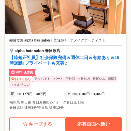
髪質改善 alpha hair salon
｜
美容師 / ヘアメイクアーティスト
alpha hair salon 春日原店
【時短正社員】社会保険完備＆週休二日＆有給あり＆16
時退勤♪プライベートも充実♫
2021 優秀賞
アルバイト・パート
正社員
土日休み
日曜休み
週5回
口コミあり
ネイルサロン
正
17
万円
30
万円
ア
1,100
円
1,400
円
月給
~
時給
~
福岡県
春日市
春日原東町2-7 オーク春日原１階
春日原駅 徒歩3分/春日駅 徒歩12分
キープする
応募画面へ進む