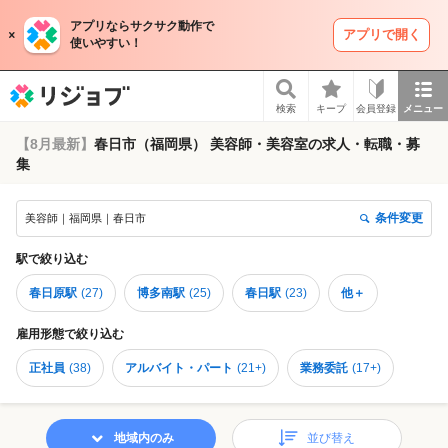
アプリならサクサク動作で
アプリで開く
使いやすい！
リジョブ
検索
キープ
会員登録
メニュー
【8月最新】
春日市（福岡県） 美容師・美容室の求人・転職・募
集
条件変更
美容師｜福岡県｜春日市
駅
で絞り込む
春日原駅
(
27
)
博多南駅
(
25
)
春日駅
(
23
)
他＋
雇用形態
で絞り込む
正社員
(
38
)
アルバイト・パート
(
21+
)
業務委託
(
17+
)
地域内のみ
並び替え