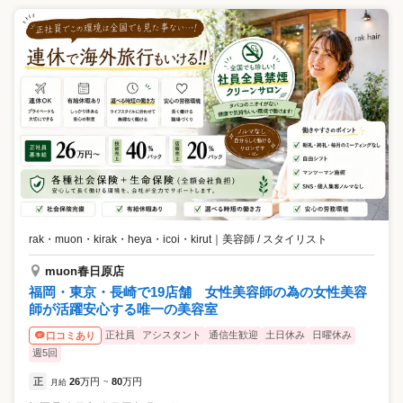
rak・muon・kirak・heya・icoi・kirut
｜
美容師 / スタイリスト
muon春日原店
福岡・東京・長崎で19店舗 女性美容師の為の女性美容
師が活躍安心する唯一の美容室
正社員
アシスタント
通信生歓迎
土日休み
日曜休み
口コミあり
週5回
正
26
万円
80
万円
月給
~