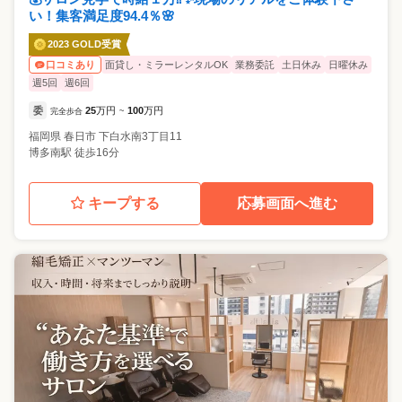
い！集客満足度94.4％🌸
2023 GOLD受賞
面貸し・ミラーレンタルOK
業務委託
土日休み
日曜休み
口コミあり
週5回
週6回
委
25
万円
100
万円
完全歩合
~
福岡県
春日市
下白水南3丁目11
博多南駅 徒歩16分
キープする
応募画面へ進む