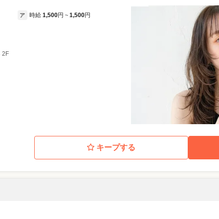
時給
1,500
円
1,500
円
ア
~
 2F
キープする