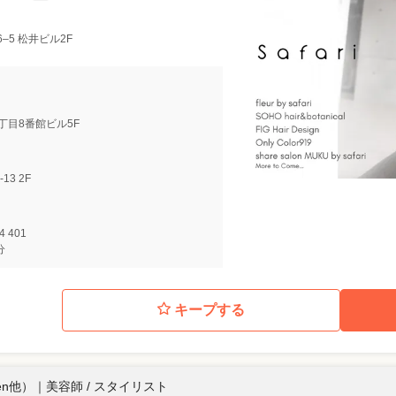
–5 松井ビル2F
 1丁目8番館ビル5F
13 2F
4 401
分
キープする
oen他）
｜
美容師 / スタイリスト