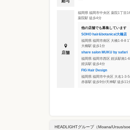
給与
福岡県
福岡市中央区
薬院1丁目16
薬院駅 徒歩4分
他の店舗でも募集しています
SOHO hair&botanical大橋店
福岡県
福岡市南区
大橋1-8-8
大橋駅 徒歩1分
share salon MUKU by safari
店舗
福岡県
福岡市西区
姪浜駅南1-6-
姪浜駅 徒歩4分
FIG Hair Design
福岡県
福岡市中央区
大名1-3-5
赤坂駅 徒歩9分/天神駅 徒歩11
HEADLIGHTグループ（Moana/Ursus/s