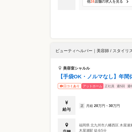
他
16
店舗の求人を見る
ビューティヘルパー
｜
美容師 / スタイリ
美容室シャルル
【手袋OK・ノルマなし】年間
アットホーム
正社員
週5回
週
口コミあり
月給
20
万円
30
万円
正
~
給与
福岡県
北九州市八幡西区
木屋瀬東
木屋瀬駅 徒歩5分
店舗