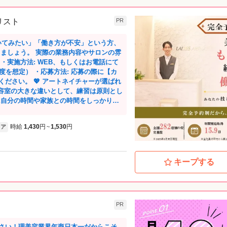
イリスト
PR
いてみたい」「働き方が不安」という方、
・実施方法: WEB、もしくはお電話にて
度を想定） ・応募方法: 応募の際に【カ
ネイチャーが選ばれ
 理容室の大きな違いとして、練習は原則とし
に自分の時間や家族との時間をしっかり確
ています。 【ホワイト企業ア
時給
1,430
円
1,530
円
ア
~
企業アワード』にて「育児支援部門大賞」
場企業ならではの働きやすさがお墨付きで
予約枠に沿ってスケジュールが決まるた
キープする
間勤務できています。 営業時間外に練習
理由です。 ②お客様お一人に
3～5名ほどの接客なので、一人のお客様と
と一人のお客様を専任で見れるため、深い
PR
。 また、新規のお客様はカウンセラーが
いく体制があるので、 一人で抱え込むこ
ートネイチャーの強みだと感じています
さい！理美容業界年商日本一だからこそ