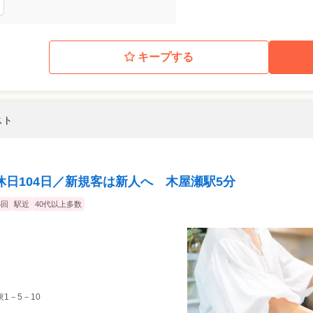
キープする
スト
休日104日／新規客は新人へ 木屋瀬駅5分
6回
駅近
40代以上多数
1－5－10