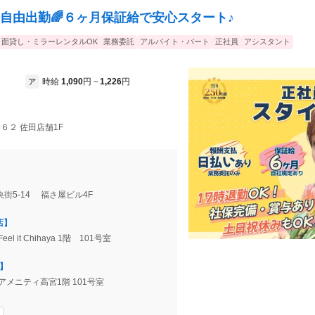
全自由出勤🌈６ヶ月保証給で安心スタート♪
面貸し・ミラーレンタルOK
業務委託
アルバイト・パート
正社員
アシスタント
時給
1,090
円
1,226
円
ア
~
６２ 佐田店舗1F
街5-14 福さ屋ビル4F
早店】
Feel it Chihaya 1階 101号室
店】
8 アメニティ高宮1階 101号室