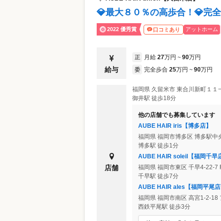
💎最大８０％の高歩合！💎完
2022 優秀賞
アットホーム
口コミあり
月給
27
万円
90
万円
正
~
給与
完全歩合
25
万円
90
万円
委
~
福岡県
久留米市
東合川新町１１−
御井駅 徒歩18分
他の店舗でも募集しています
AUBE HAIR iris【博多店】
福岡県
福岡市博多区
博多駅中央
博多駅 徒歩1分
AUBE HAIR soleil【福岡千
店舗
福岡県
福岡市東区
千早4-22-7 
千早駅 徒歩7分
AUBE HAIR ales【福岡平尾
福岡県
福岡市南区
高宮1-2-1
西鉄平尾駅 徒歩3分