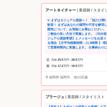
アートネイチャー
| 美容師 / スタ
✨ まずはカジュアル面談へ！ 「話だけ聞
歓迎！ まずはあなたの疑問や不安を解消しましょう。 実際の業務内容やサロンの雰
囲気について、お気軽にお尋ねください。 
ご都合の良い方法で実施します。（30分程
ジュアル面談希望】とメッセージをお送りください。 💖 アート
る理由 【月平均残業時間：11.8時間 】
て営業時間内に実施します。 仕事終わり
保できます。 【有給休暇取得日数：11.3日/年】 ワークライフバランスを重視してお
り、スタッフはプライベートを充実させながら活躍し
月給
25.5
万円
28.5
万円
正
~
ワード受賞】 2018年第3回『ホワイト
「イクボス部門大賞」をダブル受賞。 上
月給
17.2
万円
19.5
万円
契
~
す。 🍀実際勤務しているスタッフからのコメント ・一般のサロンと比べて、アート
ネイチャーは圧倒的に働きやすい。 特に
福岡県 福岡市 ...他10店舗
め、体力的な負担が少なく、無理なく15年
で拘束されることがないのが、長く続けられる大きな
かける施術時間は約1時間30分。 ・1日に
じっくり向き合えます。 個人個人でずっ
プラージュ
| 美容師 / スタイリスト
信頼関係を築けるのが大きなやりがいです
担当し、既存のお客様は後輩に引き継いで
となく、安心して技術に集中できるのもア
【高収入】まずはこの手取りを実感して下