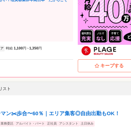
時給
1,100
円
1,350
円
ア
~
キープする
イリスト
マン✂️歩合〜60％｜エリア集客◎自由出勤もOK！
業務委託
アルバイト・パート
正社員
アシスタント
土日休み