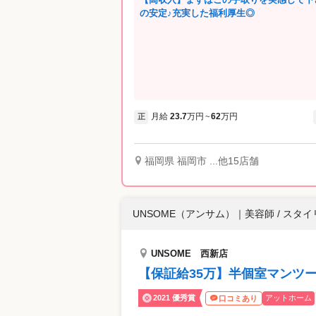
の安定♪充実した福利厚生◎
月給
23.7
万円
62
万円
正
~
福岡県 福岡市 ...他15店舗
UNSOME（アンサム）
｜
美容師 / スタ
UNSOME 西新店
【保証給35万】半個室マンツー
2021 優秀賞
アットホーム
口コミあり