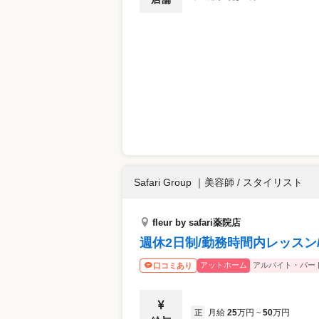
Safari Group
｜
美容師 / スタイリスト
fleur by safari薬院店
週休2日制/勤務時間内レッスン
アットホーム
アルバイト・パー
口コミあり
月給
25
万円
50
万円
正
~