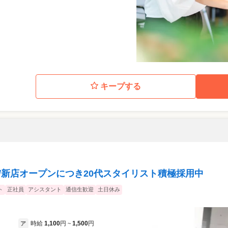
キープする
/新店オープンにつき20代スタイリスト積極採用中
ト
正社員
アシスタント
通信生歓迎
土日休み
時給
1,100
円
1,500
円
ア
~