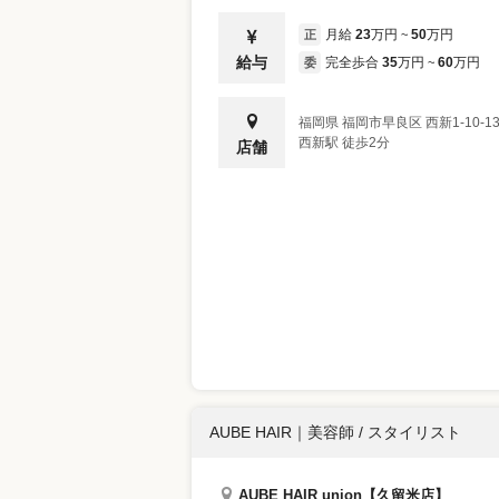
月給
23
万円
50
万円
正
~
給与
完全歩合
35
万円
60
万円
委
~
福岡県
福岡市早良区
西新1-10-13
西新駅 徒歩2分
店舗
AUBE HAIR
｜
美容師 / スタイリスト
AUBE HAIR union【久留米店】