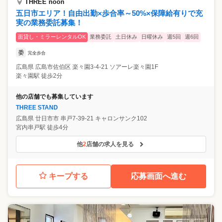
THREE noon
五日市エリア！自由出勤×歩合率～50%×保障給有りで充
実の業務委託募集！
面貸し・ミラーレンタルOK
業務委託
土日休み
日曜休み
週5回
週6回
委
完全歩合
広島県
広島市佐伯区
楽々園3-4-21 ソアーレ楽々園1F
楽々園駅 徒歩2分
他の店舗でも募集しています
THREE STAND
広島県
廿日市市
串戸7-39-21 キャロンサンク102
宮内串戸駅 徒歩4分
他
2
店舗の求人を見る
キープする
応募画面へ進む