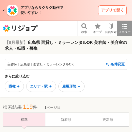
アプリならサクサク動作で
アプリで開く
使いやすい！
リジョブ
検索
キープ
会員登録
メニュー
【8月最新】
広島県 面貸し・ミラーレンタルOK 美容師・美容室の
求人・転職・募集
条件変更
美容師｜広島県｜面貸し・ミラーレンタルOK
さらに絞り込む
職種 ＋
エリア・駅 ＋
雇用形態 ＋
119
検索結果
件
1ページ目
標準
新着順
更新順