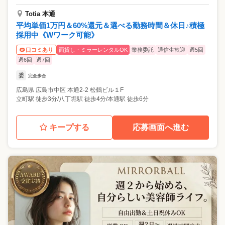
Totia 本通
平均単価1万円＆60%還元＆選べる勤務時間＆休日♪積極
採用中《Wワーク可能》
面貸し・ミラーレンタルOK
業務委託
通信生歓迎
週5回
口コミあり
週6回
週7回
委
完全歩合
広島県
広島市中区
本通2-2 松鶴ビル１F
立町駅 徒歩3分/八丁堀駅 徒歩4分/本通駅 徒歩6分
キープする
応募画面へ進む