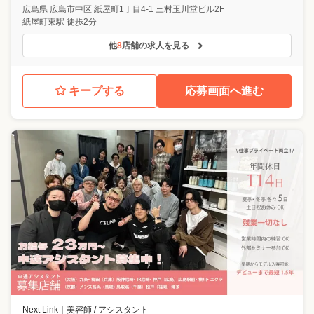
広島県
広島市中区
紙屋町1丁目4-1 三村玉川堂ビル2F
紙屋町東駅 徒歩2分
他
8
店舗の求人を見る
キープする
応募画面へ進む
Next Link
｜
美容師 / アシスタント