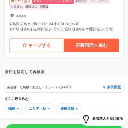
面貸し・ミラーレンタルOK
業務委託
アシスタント
口コミあり
土日休み
日曜休み
週5回
委
完全歩合
広島県
広島市中区
中町2−24 中町KUBビル3F
袋町駅 徒歩6分/立町駅 徒歩8分/八丁堀駅 徒歩8分/本通駅 徒歩8分/紙屋町東駅 徒歩10分
キープする
応募画面へ進む
条件を指定して再検索
条件変更
美容師｜広島県｜面貸し・ミラーレンタルOK
さらに絞り込む
職種 ＋
エリア・駅 ＋
雇用形態 ＋
新着求人を受け取る