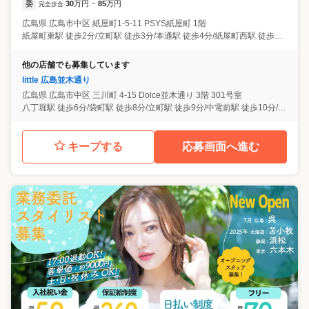
委
30
万円
85
万円
完全歩合
~
広島県
広島市中区
紙屋町1-5-11 PSYS紙屋町 1階
紙屋町東駅 徒歩2分/立町駅 徒歩3分/本通駅 徒歩4分/紙屋町西駅 徒歩4分/県庁前駅 徒歩5分
他の店舗でも募集しています
little 広島並木通り
広島県
広島市中区
三川町 4-15 Dolce並木通り 3階 301号室
八丁堀駅 徒歩6分/袋町駅 徒歩8分/立町駅 徒歩9分/中電前駅 徒歩10分/本通駅 徒歩10分
キープする
応募画面へ進む