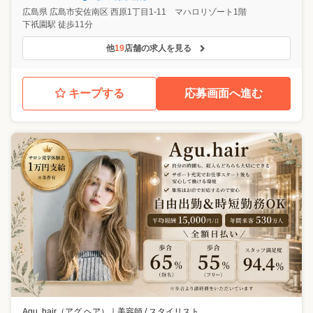
広島県
広島市安佐南区
西原1丁目1-11 マハロリゾート1階
下祇園駅 徒歩11分
他
19
店舗の求人を見る
キープする
応募画面へ進む
Agu. hair（アグ ヘア）
｜
美容師 / スタイリスト