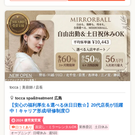
tocca
｜
美容師 / 店長
tocca spa&treatment 広島
【安心の福利厚生＆選べる休日日数☆】20代店長が活躍
中！キャリア形成/研修制度◎
2024 優秀賞受賞
面貸し・ミラーレンタルOK
業務委託
土日休み
口コミあり
オープニング
日曜休み
週5回