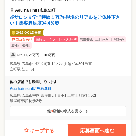
Agu hair nils広島立町
💰サロン見学で時給１万⁉✨現場のリアルをご体験下さ
い！集客満足度94.4％🌸
2023 GOLD受賞
面貸し・ミラーレンタルOK
業務委託
土日休み
日曜休み
口コミあり
週5回
週6回
委
25
万円
100
万円
完全歩合
~
広島県
広島市中区
立町5-14 バナナ館ビル301号室
立町駅 徒歩1分
他の店舗でも募集しています
Agu hair nord広島紙屋町
広島県
広島市中区
紙屋町1丁目4-1 三村玉川堂ビル2F
紙屋町東駅 徒歩2分
他
8
店舗の求人を見る
キープする
応募画面へ進む