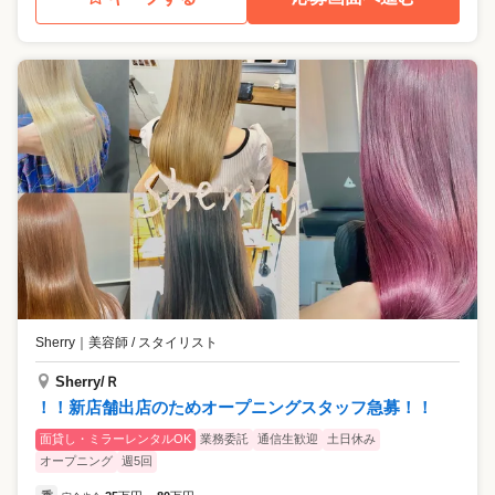
Sherry
｜
美容師 / スタイリスト
Sherry/Ｒ
！！新店舗出店のためオープニングスタッフ急募！！
面貸し・ミラーレンタルOK
業務委託
通信生歓迎
土日休み
オープニング
週5回