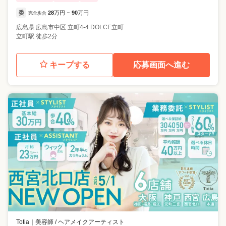
委
28
万円
90
万円
完全歩合
~
広島県
広島市中区
立町4-4 DOLCE立町
立町駅 徒歩2分
キープする
応募画面へ進む
Totia
｜
美容師 / ヘアメイクアーティスト