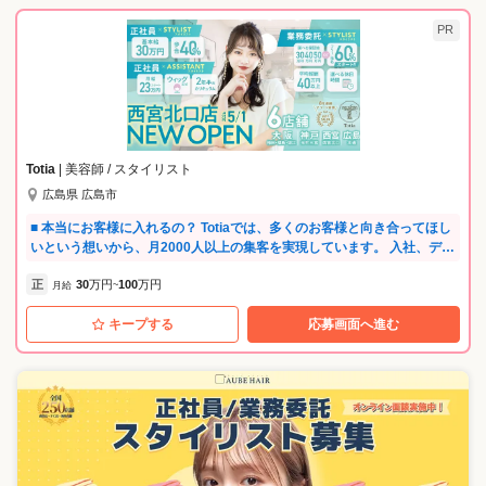
PR
Totia
| 美容師 / スタイリスト
広島県 広島市
■ 本当にお客様に入れるの？ Totiaでは、多くのお客様と向き合ってほし
いという想いから、月2000人以上の集客を実現しています。 入社、デビ
ュー後も入客チャンスが豊富で、ゼロから指名100人を超えたスタイリ
正
30
万円
100
万円
ストも多数在籍。 しっかり活躍できる環境が整っています。 ■ プライベ
月給
~
ートの時間、ちゃんと取れる？ Totiaは、ライフスタイルに合わせた働き
キープする
応募画面へ進む
方を大切にしています。 土日に家族の予定やライブがあれば、もちろん
お休みOK。 無駄な残業や意味のない拘束もなく、オフの時間を楽しめ
るのがTotiaの当たり前。 イベントごとも自由参加で、気負わず楽しめま
す。 ■ 働く空間や設備も気になる… 全席にTV・タブレット・充電器を完
備。シャンプー台はフルフラットで快適。 一流の商材と最新設備を揃え
た、トレンド発信型の空間で、お客様にもスタッフにも心地よいサロン
を目指しています。 ■ 夢はあるけど、この先が不安… Totiaには、幹部登
用制度や多様なキャリアの道があり、未来を一緒に描ける環境がありま
す。 「やりたいこと」「目指したい姿」、まずはあなたの夢を聞かせて