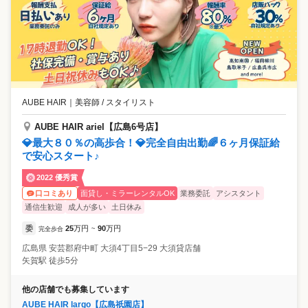
ください。 その実現を、Totiaがサポートします。 Totiaは、美容師とし
ての成長も、プライベートの充実も、どちらも大切にしたい人にぴった
りのサロンです。 まずは、ぜひサロン見学でTotiaの空気感を感じてみて
ください。 あなたにお会いできる日を楽しみにしています！
AUBE HAIR
｜
美容師 / スタイリスト
AUBE HAIR ariel【広島6号店】
💎最大８０％の高歩合！💎完全自由出勤🌈６ヶ月保証給
で安心スタート♪
2022 優秀賞
面貸し・ミラーレンタルOK
業務委託
アシスタント
口コミあり
通信生歓迎
成人が多い
土日休み
委
25
万円
90
万円
完全歩合
~
広島県
安芸郡府中町
大須4丁目5−29 大須貸店舗
矢賀駅 徒歩5分
他の店舗でも募集しています
AUBE HAIR largo【広島祇園店】