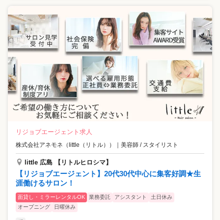
リジョブエージェント求人
株式会社アネモネ（little（リトル））
｜
美容師 / スタイリスト
little 広島 【リトルヒロシマ】
【リジョブエージェント】20代30代中心に集客好調★生
涯働けるサロン！
面貸し・ミラーレンタルOK
業務委託
アシスタント
土日休み
オープニング
日曜休み