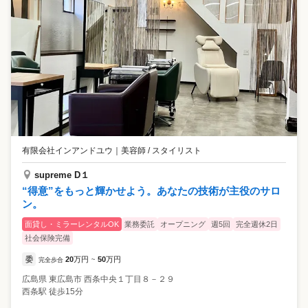
有限会社インアンドユウ
｜
美容師 / スタイリスト
supreme D１
“得意”をもっと輝かせよう。あなたの技術が主役のサロ
ン。
面貸し・ミラーレンタルOK
業務委託
オープニング
週5回
完全週休2日
社会保険完備
委
20
万円
50
万円
完全歩合
~
広島県
東広島市
西条中央１丁目８－２９
西条駅 徒歩15分