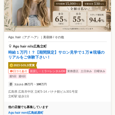
Agu. hair（アグ ヘア）
｜
美容師 / その他
Agu hair nils広島立町
時給１万円！？【期間限定】サロン見学で１万★現場の
リアルをご体験下さい！
2023 GOLD受賞
面貸し・ミラーレンタルOK
業務委託
土日休み
日曜休み
口コミあり
週5回
週6回
委
25
万円
100
万円
完全歩合
~
広島県
広島市中区
立町5-14 バナナ館ビル301号室
立町駅 徒歩1分
他の店舗でも募集しています
Agu hair nord広島紙屋町