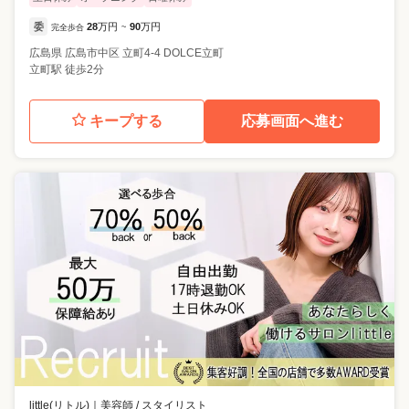
委
28
万円
90
万円
完全歩合
~
広島県
広島市中区
立町4-4 DOLCE立町
立町駅 徒歩2分
キープする
応募画面へ進む
little(リトル)
｜
美容師 / スタイリスト