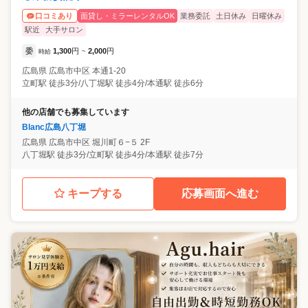
面貸し・ミラーレンタルOK
業務委託
土日休み
日曜休み
口コミあり
駅近
大手サロン
委
1,300
円
2,000
円
時給
~
広島県
広島市中区
本通1-20
立町駅 徒歩3分/八丁堀駅 徒歩4分/本通駅 徒歩6分
他の店舗でも募集しています
Blanc広島八丁堀
広島県
広島市中区
堀川町６−５ 2F
八丁堀駅 徒歩3分/立町駅 徒歩4分/本通駅 徒歩7分
キープする
応募画面へ進む