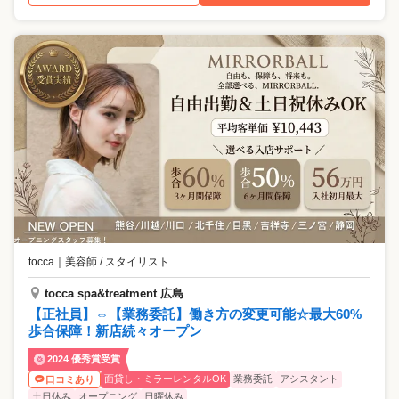
tocca
｜
美容師 / スタイリスト
tocca spa&treatment 広島
【正社員】⇔【業務委託】働き方の変更可能☆最大60%
歩合保障！新店続々オープン
2024 優秀賞受賞
面貸し・ミラーレンタルOK
業務委託
アシスタント
口コミあり
土日休み
オープニング
日曜休み