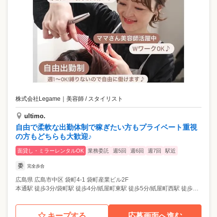
株式会社Legame
｜
美容師 / スタイリスト
ultimo.
自由で柔軟な出勤体制で稼ぎたい方もプライベート重視
の方もどちらも大歓迎♪
面貸し・ミラーレンタルOK
業務委託
週5回
週6回
週7回
駅近
委
完全歩合
広島県
広島市中区
袋町4-1 袋町産業ビル2F
本通駅 徒歩3分/袋町駅 徒歩4分/紙屋町東駅 徒歩5分/紙屋町西駅 徒歩7分
キープする
応募画面へ進む