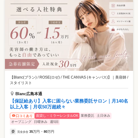
【Blanc(ブラン) / ROSE(ロゼ) / THE CANVAS (キャンバス)】
｜
美容師 /
スタイリスト
Blanc広島本通
【保証給あり】入客に困らない業務委託サロン｜月140名
以上入客｜月収50万超続々
面貸し・ミラーレンタルOK
業務委託
土日休み
口コミあり
オープニング
日曜休み
週5回
委
35
万円
80
万円
完全歩合
~