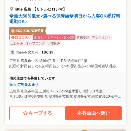
little 広島 【リトルヒロシマ】
💎最大80％還元×選べる保障給💎初日から入客OK🌈17時
退勤OK♪
2022 BRONZE受賞
面貸し・ミラーレンタルOK
業務委託
アシスタント
口コミあり
土日休み
オープニング
日曜休み
委
30
万円
110
万円
完全歩合
~
広島県
広島市中区
紙屋町1-5-11 PSYS紙屋町 1階
紙屋町東駅 徒歩2分/立町駅 徒歩3分/本通駅 徒歩4分/紙屋町西駅 徒歩4分/県庁前駅 徒歩5分
他の店舗でも募集しています
little 広島並木通り
広島県
広島市中区
三川町 4-15 Dolce並木通り 3階 301号室
八丁堀駅 徒歩6分/袋町駅 徒歩8分/立町駅 徒歩9分/本通駅 徒歩10分/中電前駅 徒歩11分
キープする
応募画面へ進む