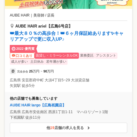
AUBE HAIR
｜
美容師 / 店長
AUBE HAIR ariel【広島6号店】
👑最大８０％の高歩合！👑６ヶ月保証給あります✨キャ
リアアップで更に収入UP♪
2022 優秀賞
面貸し・ミラーレンタルOK
業務委託
アシスタント
口コミあり
成人が多い
土日休み
若年層が多い
委
25
万円
90
万円
完全歩合
~
広島県
安芸郡府中町
大須4丁目5−29 大須貸店舗
矢賀駅 徒歩5分
他の店舗でも募集しています
AUBE HAIR largo【広島祇園店】
広島県
広島市安佐南区
西原1丁目1-11 マハロリゾート1階
下祇園駅 徒歩11分
他
19
店舗の求人を見る