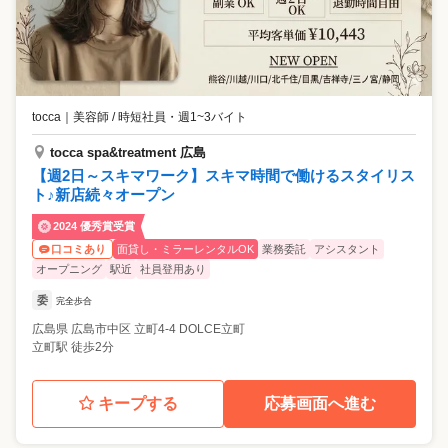
tocca
｜
美容師 / 時短社員・週1~3バイト
tocca spa&treatment 広島
【週2日～スキマワーク】スキマ時間で働けるスタイリス
ト♪新店続々オープン
2024 優秀賞受賞
面貸し・ミラーレンタルOK
業務委託
アシスタント
口コミあり
オープニング
駅近
社員登用あり
委
完全歩合
広島県
広島市中区
立町4-4 DOLCE立町
立町駅 徒歩2分
キープする
応募画面へ進む