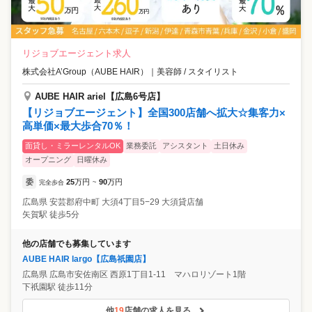
リジョブエージェント求人
株式会社A’Group（AUBE HAIR）
｜
美容師 / スタイリスト
AUBE HAIR ariel【広島6号店】
【リジョブエージェント】全国300店舗へ拡大☆集客力×
高単価×最大歩合70％！
面貸し・ミラーレンタルOK
業務委託
アシスタント
土日休み
オープニング
日曜休み
委
25
万円
90
万円
完全歩合
~
広島県
安芸郡府中町
大須4丁目5−29 大須貸店舗
矢賀駅 徒歩5分
他の店舗でも募集しています
AUBE HAIR largo【広島祇園店】
広島県
広島市安佐南区
西原1丁目1-11 マハロリゾート1階
下祇園駅 徒歩11分
他
19
店舗の求人を見る