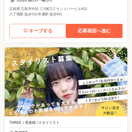
委
25
万円
80
万円
完全歩合
~
広島県
広島市中区
三川町2-2 サンリバービル402
八丁堀駅 徒歩5分/本通駅 徒歩8分
キープする
応募画面へ進む
THREE
｜
美容師 / スタイリスト