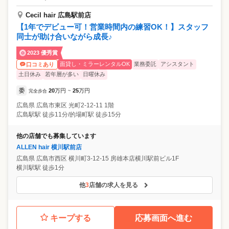
Cecil hair 広島駅前店
【1年でデビュー可！営業時間内の練習OK！】スタッフ
同士が助け合いながら成長♪
2023 優秀賞
面貸し・ミラーレンタルOK
業務委託
アシスタント
口コミあり
土日休み
若年層が多い
日曜休み
委
20
万円
25
万円
完全歩合
~
広島県
広島市東区
光町2-12-11 1階
広島駅駅 徒歩11分/的場町駅 徒歩15分
他の店舗でも募集しています
ALLEN hair 横川駅前店
広島県
広島市西区
横川町3-12-15 房雄本店横川駅前ビル1F
横川駅駅 徒歩1分
他
3
店舗の求人を見る
キープする
応募画面へ進む