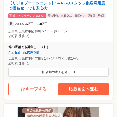
【リジョブエージェント】94.4%のスタッフ集客満足度
で指名ゼロでも安心★
面貸し・ミラーレンタルOK
業務委託
土日休み
日曜休み
週5回
週6回
委
25
万円
100
万円
完全歩合
~
広島県
広島市中区
幟町7-7 コーポいづつ2F
胡町駅 徒歩3分
他の店舗でも募集しています
Agu hair nils広島立町
広島県
広島市中区
立町5-14 バナナ館ビル301号室
立町駅 徒歩1分
他
9
店舗の求人を見る
キープする
応募画面へ進む