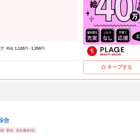
時給
1,120
円
1,350
円
ア
~
キープする
高歩合
5回
駅近
完全週休2日