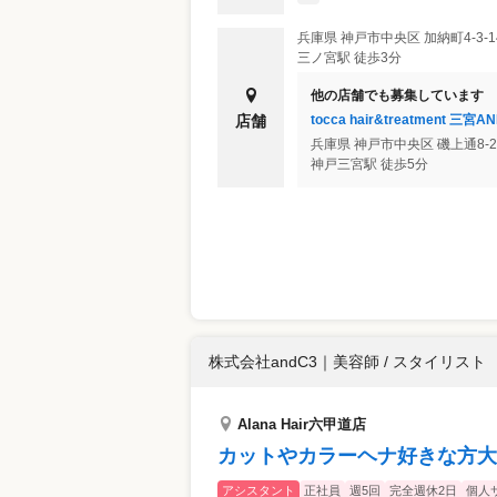
兵庫県
神戸市中央区
加納町4-3-
三ノ宮駅 徒歩3分
他の店舗でも募集しています
tocca hair&treatment 三宮A
店舗
兵庫県
神戸市中央区
磯上通8-
神戸三宮駅 徒歩5分
株式会社andC3
｜
美容師 / スタイリスト
Alana Hair六甲道店
カットやカラーヘナ好きな方大
アシスタント
正社員
週5回
完全週休2日
個人