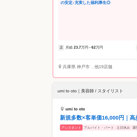
の安定♪充実した福利厚生◎
月給
23.7
万円
62
万円
正
~
兵庫県 神戸市 ...他19店舗
umi to oto
｜
美容師 / スタイリスト
umi to oto
新規多数×客単価16,000円｜
アシスタント
アルバイト・パート
土日休み
週