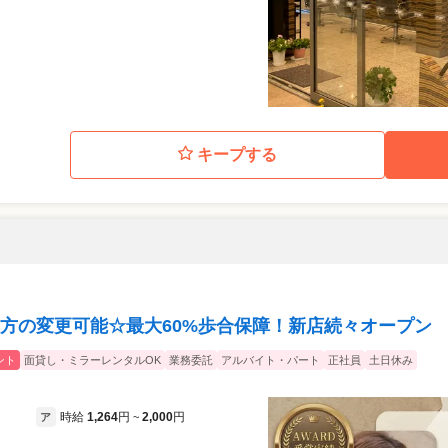
キープする
方の変更可能☆最大60%歩合保障！新店続々オープン
ント
面貸し・ミラーレンタルOK
業務委託
アルバイト・パート
正社員
土日休み
時給
1,264
円
2,000
円
ア
~