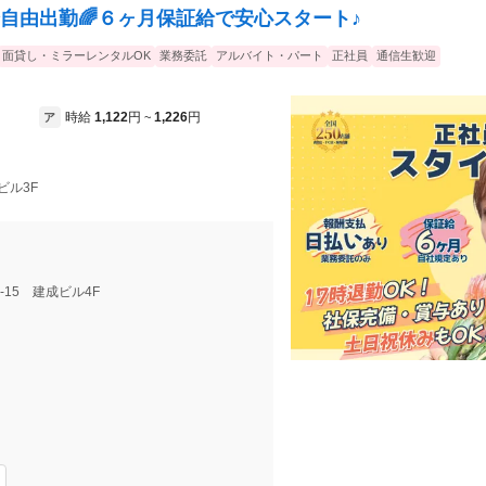
全自由出勤🌈６ヶ月保証給で安心スタート♪
面貸し・ミラーレンタルOK
業務委託
アルバイト・パート
正社員
通信生歓迎
時給
1,122
円
1,226
円
ア
~
井ビル3F
4-15 建成ビル4F