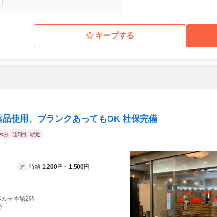
キープする
薬品使用。ブランクあってもOK 社保完備
休み
週5回
駅近
時給
1,200
円
1,500
円
ア
~
ラポルテ本館2階
分