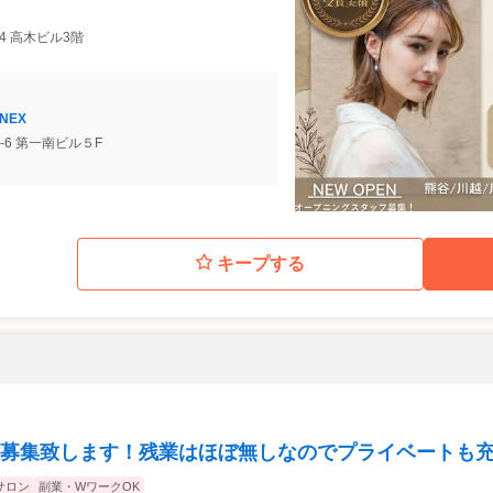
14 高木ビル3階
NNEX
2-6 第一南ビル５F
キープする
募集致します！残業はほぼ無しなのでプライベートも
サロン
副業・WワークOK