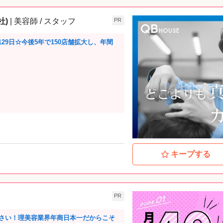
社)
| 美容師 / スタッフ
PR
29日☆今後5年で150店舗拡大し、年間
キープする
PR
さい！理美容業界年商日本一だからこそ