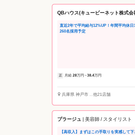
QBハウス(キュービーネット株式会
直近2年で平均給与12%UP！年間平均休日1
260名採用予定
月給
28
万円
38.4
万円
正
~
兵庫県 神戸市 ...他21店舗
プラージュ
| 美容師 / スタイリスト
【高収入】まずはこの手取りを実感して下