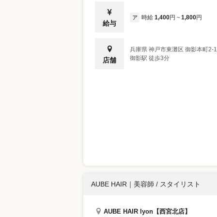
時給
1,400
円
1,800
円
ア
~
給与
兵庫県
神戸市東灘区
御影本町2-1
御影駅 徒歩3分
店舗
AUBE HAIR
｜
美容師 / スタイリスト
AUBE HAIR lyon【西宮北店】