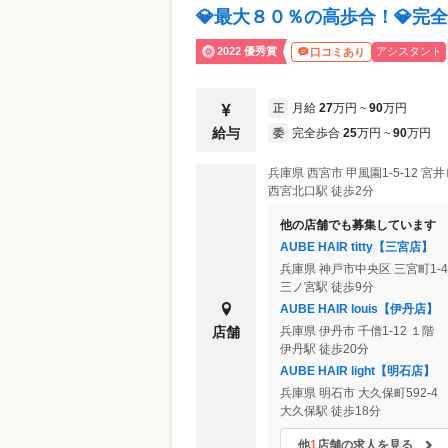
💎最大８０％の高歩合！💎完
2022 優秀賞
アシスタント
口コミあり
月給
27
万円
90
万円
正
~
給与
完全歩合
25
万円
90
万円
委
~
兵庫県
西宮市
甲風園1-5-12 宮
西宮北口駅 徒歩2分
他の店舗でも募集しています
AUBE HAIR titty【三宮店】
兵庫県
神戸市中央区
三宮町1-
三ノ宮駅 徒歩9分
AUBE HAIR louis【伊丹店】
店舗
兵庫県
伊丹市
千僧1-12 １階
伊丹駅 徒歩20分
AUBE HAIR light【明石店】
兵庫県
明石市
大久保町592-4
大久保駅 徒歩18分
他
1
店舗の求人を見る