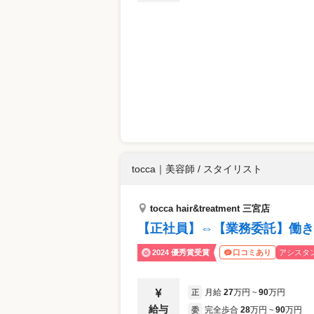
tocca
｜
美容師 / スタイリスト
tocca hair&treatment 三宮店
【正社員】⇔【業務委託】働き
2024 優秀賞受賞
アシスタ
口コミあり
月給
27
万円
90
万円
正
~
給与
完全歩合
28
万円
90
万円
委
~