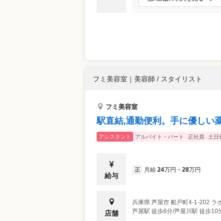
フミ美容室
｜
美容師 / スタイリスト
フミ美容室
駅直結,通勤便利。手に優しい
アシスタント
アルバイト・パート
正社員
土日
月給
24
万円
28
万円
正
~
給与
兵庫県
芦屋市
船戸町4-1-202 
芦屋駅 徒歩6分/芦屋川駅 徒歩10
店舗