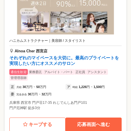
ハニカムストラクチャー
｜
美容師 / スタイリスト
AInoa Cher 西宮店
それぞれのマイペースを大切に。最高のプライベートを
実現したい方にオススメのサロン
通信生歓迎
業務委託
アルバイト・パート
正社員
アシスタント
管理理容師
正
30
万円
50
万円
ア
1,226
円
1,500
円
月給
~
時給
~
委
30
万円
32
万円
完全歩合
~
兵庫県
西宮市
門戸荘17-35 れじでんしあ門戸101
門戸厄神駅 徒歩3分
キープする
応募画面へ進む