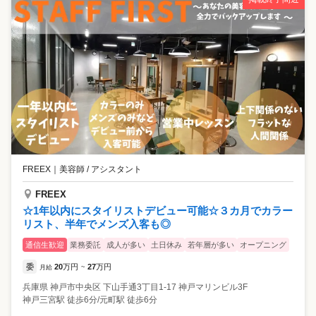
FREEX
｜
美容師 / アシスタント
FREEX
☆1年以内にスタイリストデビュー可能☆３カ月でカラー
リスト、半年でメンズ入客も◎
通信生歓迎
業務委託
成人が多い
土日休み
若年層が多い
オープニング
委
20
万円
27
万円
月給
~
兵庫県
神戸市中央区
下山手通3丁目1-17 神戸マリンビル3F
神戸三宮駅 徒歩6分/元町駅 徒歩6分