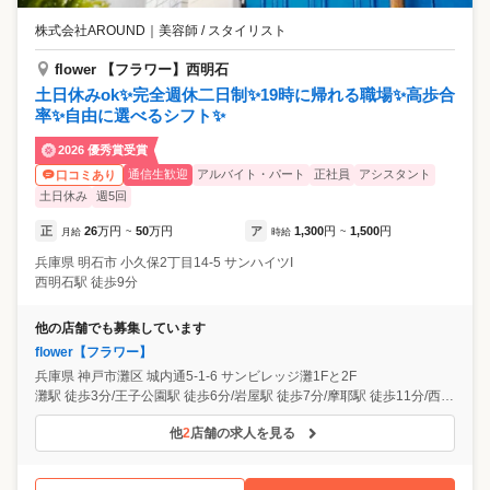
株式会社AROUND
｜
美容師 / スタイリスト
flower 【フラワー】西明石
土日休みok✨完全週休二日制✨19時に帰れる職場✨高歩合
率✨自由に選べるシフト✨
2026 優秀賞受賞
通信生歓迎
アルバイト・パート
正社員
アシスタント
口コミあり
土日休み
週5回
正
26
万円
50
万円
ア
1,300
円
1,500
円
月給
~
時給
~
兵庫県
明石市
小久保2丁目14-5 サンハイツI
西明石駅 徒歩9分
他の店舗でも募集しています
flower【フラワー】
兵庫県
神戸市灘区
城内通5-1-6 サンビレッジ灘1Fと2F
灘駅 徒歩3分/王子公園駅 徒歩6分/岩屋駅 徒歩7分/摩耶駅 徒歩11分/西明石駅
他
2
店舗の求人を見る