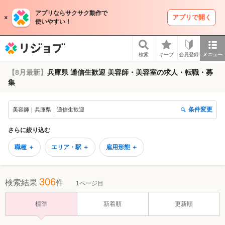
アプリならサクサク動作で
アプリで開く
使いやすい！
リジョブ
検索
キープ
会員登録
メニュー
【8月最新】
兵庫県 通信生歓迎 美容師・美容室の求人・転職・募
集
条件変更
美容師｜兵庫県｜通信生歓迎
さらに絞り込む
職種 ＋
エリア・駅 ＋
雇用形態 ＋
306
検索結果
件
1ページ目
標準
新着順
更新順