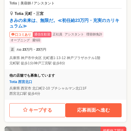
Totia
｜
美容師 / アシスタント
Totia 元町・三宮
きみの未来は、無限だ。≪初任給23万円・充実のカリキ
ュラム≫
通信生歓迎
正社員
アシスタント
理容師免許
口コミあり
オープニング
週5回
正
23
万円
23
万円
月給
~
兵庫県
神戸市中央区
元町通1‐13‐12 神戸プラザホテル1階
元町駅 徒歩1分/神戸三宮駅 徒歩8分
他の店舗でも募集しています
Totia 西宮北口
兵庫県
西宮市
北口町2-10 プチシャルマン北口1F
西宮北口駅 徒歩4分
キープする
応募画面へ進む
掲載終了間近