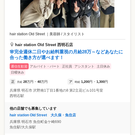
hair station Old Street
｜
美容師 / スタイリスト
hair station Old Street 西明石店
🌸完全週休二日やお給料重視の月給28万～などあなたに
合った働き方が選べます！
通信生歓迎
アルバイト・パート
正社員
アシスタント
土日休み
日曜休み
正
28
万円
40
万円
ア
1,200
円
1,300
円
月給
~
時給
~
兵庫県
明石市
沢野南1丁目1番地の8 第2立花ビル101号室
西明石駅
他の店舗でも募集しています
hair station Old Street 大久保・魚住店
兵庫県
明石市
魚住町金ケ崎690
魚住駅/大久保駅