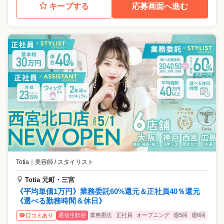
キープする
応募画面へ進む
Totia
｜
美容師 / スタイリスト
Totia 元町・三宮
《平均単価1万円》業務委託60%還元＆正社員40％還元
《選べる勤務時間＆休日》
通信生歓迎
業務委託
正社員
オープニング
週5回
週6回
口コミあり