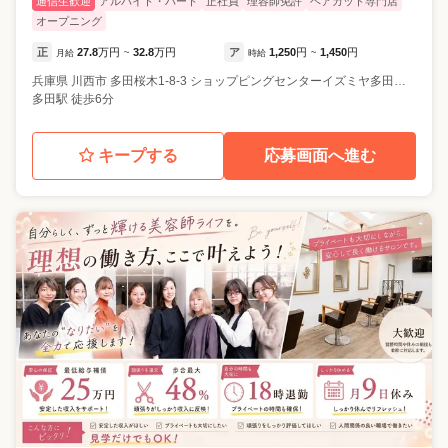
通信生歓迎
アルバイト・パート
正社員
理容師免許
ヘアカット専門店
オープニング
正
27.8
万円
32.8
万円
ア
1,250
円
1,450
円
月給
~
時給
~
兵庫県
川西市
多田桜木1-8-3 ショップピングセンターイズミヤ多田店 1F
多田駅 徒歩6分
キープする
応募画面へ進む