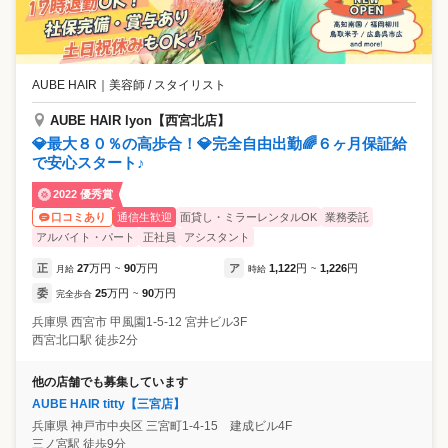
AUBE HAIR
｜
美容師 / スタイリスト
AUBE HAIR lyon【西宮北店】
💎最大８０％の高歩合！💎完全自由出勤🌈６ヶ月保証給
で安心スタート♪
2022 優秀賞
通信生歓迎
面貸し・ミラーレンタルOK
業務委託
口コミあり
アルバイト・パート
正社員
アシスタント
正
27
万円
90
万円
ア
1,122
円
1,226
円
月給
~
時給
~
委
25
万円
90
万円
完全歩合
~
兵庫県
西宮市
甲風園1-5-12 宮井ビル3F
西宮北口駅 徒歩2分
他の店舗でも募集しています
AUBE HAIR titty【三宮店】
兵庫県
神戸市中央区
三宮町1-4-15 建成ビル4F
三ノ宮駅 徒歩9分