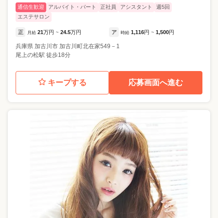
通信生歓迎
アルバイト・パート
正社員
アシスタント
週5回
エステサロン
正
21
万円
24.5
万円
ア
1,116
円
1,500
円
月給
~
時給
~
兵庫県
加古川市
加古川町北在家549－1
尾上の松駅 徒歩18分
キープする
応募画面へ進む