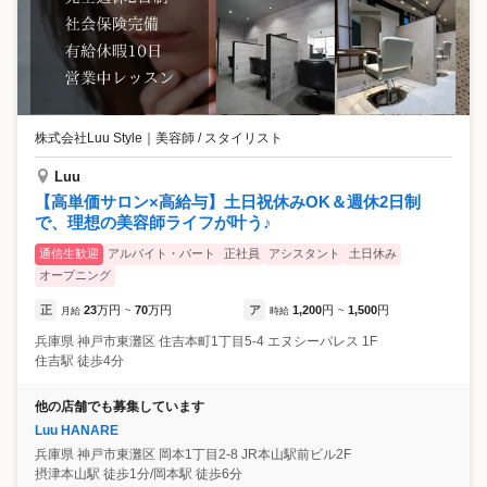
株式会社Luu Style
｜
美容師 / スタイリスト
Luu
【高単価サロン×高給与】土日祝休みOK＆週休2日制
で、理想の美容師ライフが叶う♪
通信生歓迎
アルバイト・パート
正社員
アシスタント
土日休み
オープニング
正
23
万円
70
万円
ア
1,200
円
1,500
円
月給
~
時給
~
兵庫県
神戸市東灘区
住吉本町1丁目5-4 エヌシーパレス 1F
住吉駅 徒歩4分
他の店舗でも募集しています
Luu HANARE
兵庫県
神戸市東灘区
岡本1丁目2-8 JR本山駅前ビル2F
摂津本山駅 徒歩1分/岡本駅 徒歩6分