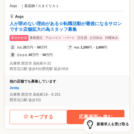
Anjo
｜
美容師 / スタイリスト
Anjo
人が辞めない理由がある☆転職活動が最後になるサロン
です☆店舗拡大の為スタッフ募集
通信生歓迎
業務委託
アルバイト・パート
正社員
土日休み
日曜休み
正
25
万円
50
万円
ア
1,200
円
1,600
円
月給
~
時給
~
委
20
万円
50
万円
完全歩合
~
兵庫県
西宮市
高松町4-32
西宮北口駅 徒歩4分/西宮駅 徒歩16分
他の店舗でも募集しています
Jenta
兵庫県
西宮市
高松町16－8 201
西宮北口駅 徒歩3分
キープする
応募画面へ進む
新着求人を受け取る