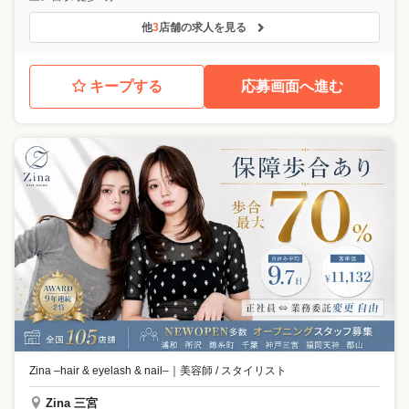
他
3
店舗の求人を見る
キープする
応募画面へ進む
Zina –hair & eyelash & nail–
｜
美容師 / スタイリスト
Zina 三宮