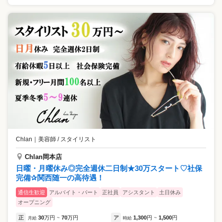
Chlan
｜
美容師 / スタイリスト
Chlan岡本店
日曜・月曜休み◎完全週休二日制★30万スタート♡社保
完備✰関西随一の高待遇！
通信生歓迎
アルバイト・パート
正社員
アシスタント
土日休み
オープニング
正
30
万円
70
万円
ア
1,300
円
1,500
円
月給
~
時給
~