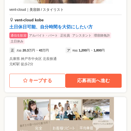
vent-cloud
｜
美容師 / スタイリスト
vent-cloud kobe
土日休日可能、自分時間を大切にしたい方
通信生歓迎
アルバイト・パート
正社員
アシスタント
理容師免許
土日休み
正
20.3
万円
43
万円
ア
1,200
円
1,800
円
月給
~
時給
~
兵庫県
神戸市中央区
北長狭通
元町駅 徒歩2分
キープする
応募画面へ進む