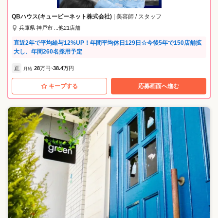
QBハウス(キュービーネット株式会社)
| 美容師 / スタッフ
兵庫県 神戸市 ...他21店舗
直近2年で平均給与12%UP！年間平均休日129日☆今後5年で150店舗拡
大し、年間260名採用予定
正
28
万円
38.4
万円
月給
~
キープする
応募画面へ進む