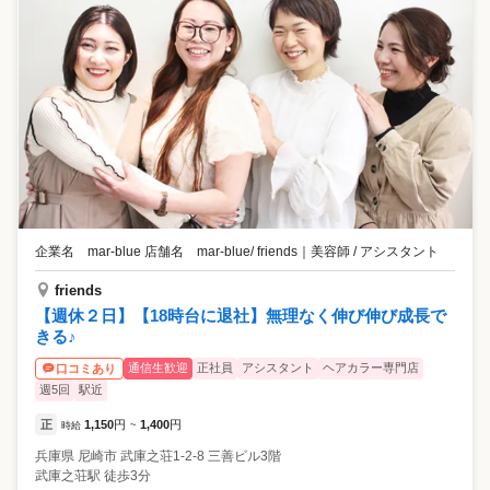
企業名 mar-blue 店舗名 mar-blue/ friends
｜
美容師 / アシスタント
friends
【週休２日】【18時台に退社】無理なく伸び伸び成長で
きる♪
通信生歓迎
正社員
アシスタント
ヘアカラー専門店
口コミあり
週5回
駅近
正
1,150
円
1,400
円
時給
~
兵庫県
尼崎市
武庫之荘1-2-8 三善ビル3階
武庫之荘駅 徒歩3分