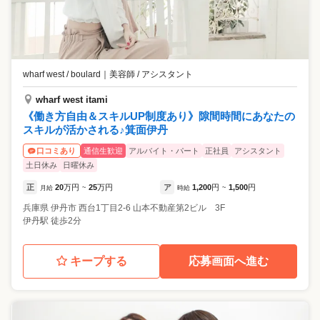
wharf west / boulard
｜
美容師 / アシスタント
wharf west itami
《働き方自由＆スキルUP制度あり》隙間時間にあなたの
スキルが活かされる♪箕面伊丹
通信生歓迎
アルバイト・パート
正社員
アシスタント
口コミあり
土日休み
日曜休み
正
20
万円
25
万円
ア
1,200
円
1,500
円
月給
~
時給
~
兵庫県
伊丹市
西台1丁目2-6 山本不動産第2ビル 3F
伊丹駅 徒歩2分
キープする
応募画面へ進む