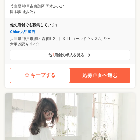
兵庫県
神戸市東灘区
岡本1-8-17
岡本駅 徒歩2分
他の店舗でも募集しています
Chlan六甲道店
兵庫県
神戸市灘区
森後町2丁目3-11 ゴールドウッズ六甲2F
六甲道駅 徒歩4分
他
1
店舗の求人を見る
キープする
応募画面へ進む