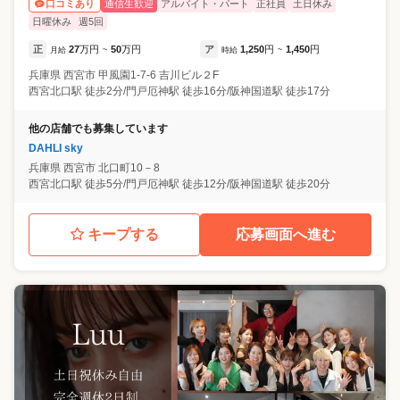
通信生歓迎
アルバイト・パート
正社員
土日休み
口コミあり
日曜休み
週5回
正
27
万円
50
万円
ア
1,250
円
1,450
円
月給
~
時給
~
兵庫県
西宮市
甲風園1-7-6 吉川ビル２F
西宮北口駅 徒歩2分/門戸厄神駅 徒歩16分/阪神国道駅 徒歩17分
他の店舗でも募集しています
DAHLI sky
兵庫県
西宮市
北口町10－8
西宮北口駅 徒歩5分/門戸厄神駅 徒歩12分/阪神国道駅 徒歩20分
キープする
応募画面へ進む