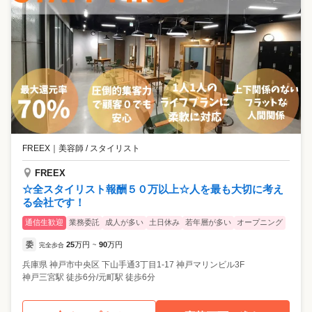
FREEX
｜
美容師 / スタイリスト
FREEX
☆全スタイリスト報酬５０万以上☆人を最も大切に考え
る会社です！
通信生歓迎
業務委託
成人が多い
土日休み
若年層が多い
オープニング
委
25
万円
90
万円
完全歩合
~
兵庫県
神戸市中央区
下山手通3丁目1-17 神戸マリンビル3F
神戸三宮駅 徒歩6分/元町駅 徒歩6分