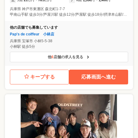
月給
~
時給
~
兵庫県
神戸市東灘区
森北町1-7-7
甲南山手駅 徒歩3分/芦屋川駅 徒歩12分/芦屋駅 徒歩18分/摂津本山駅/岡本駅
他の店舗でも募集しています
Pap's de coiffeur 小林店
兵庫県
宝塚市
小林5-5-38
小林駅 徒歩5分
他
6
店舗の求人を見る
キープする
応募画面へ進む