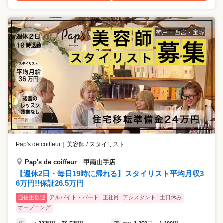
Pap's de coiffeur
｜
美容師 / スタイリスト
Pap's de coiffeur 甲南山手店
【週休2日・毎日19時に帰れる】スタイリスト平均月収3
6万円!!保証26.5万円
通信生歓迎
アルバイト・パート
正社員
アシスタント
土日休み
オープニング
正
23
万円
76.5
万円
ア
1,350
円
1,400
円