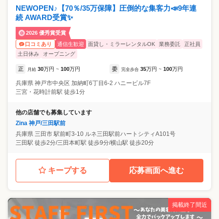
NEWOPEN♪【70％/35万保障】圧倒的な集客力📣9年連
続 AWARD受賞✨
2026 優秀賞受賞
通信生歓迎
面貸し・ミラーレンタルOK
業務委託
正社員
口コミあり
土日休み
オープニング
正
30
万円
100
万円
委
35
万円
100
万円
月給
~
完全歩合
~
兵庫県
神戸市中央区
加納町6丁目6-2 ハニービル7F
三宮・花時計前駅 徒歩1分
他の店舗でも募集しています
Zina 神戸/三田駅前
兵庫県
三田市
駅前町3-10 ルネ三田駅前ハートシティA101号
三田駅 徒歩2分/三田本町駅 徒歩9分/横山駅 徒歩20分
キープする
応募画面へ進む
掲載終了間近