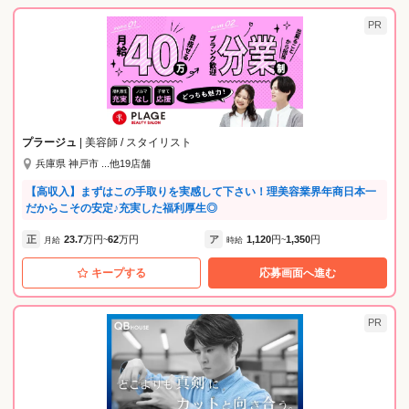
PR
プラージュ
| 美容師 / スタイリスト
兵庫県 神戸市 ...他19店舗
【高収入】まずはこの手取りを実感して下さい！理美容業界年商日本一
だからこその安定♪充実した福利厚生◎
正
23.7
万円
62
万円
ア
1,120
円
1,350
円
月給
~
時給
~
キープする
応募画面へ進む
PR