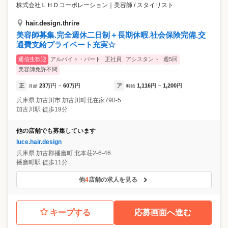
株式会社ＬＨＤコーポレーション
｜
美容師 / スタイリスト
hair.design.thrire
美容師募集.完全週休二日制＋長期休暇.社会保険完備.交
通費支給プライベート充実☆
通信生歓迎
アルバイト・パート
正社員
アシスタント
週5回
美容師免許不問
正
23
万円
60
万円
ア
1,116
円
1,200
円
月給
~
時給
~
兵庫県
加古川市
加古川町北在家790-5
加古川駅 徒歩19分
他の店舗でも募集しています
luce.hair.design
兵庫県
加古郡播磨町
北本荘2-6-46
播磨町駅 徒歩11分
他
4
店舗の求人を見る
キープする
応募画面へ進む