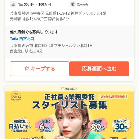
正
30
万円
100
万円
委
月給
~
完全歩合
兵庫県
神戸市中央区
元町通1‐13‐12 神戸プラザホテル1階
元町駅 徒歩1分/神戸三宮駅 徒歩8分
他の店舗でも募集しています
Totia 西宮北口
兵庫県
西宮市
北口町2-10 プチシャルマン北口1F
西宮北口駅 徒歩4分
キープする
応募画面へ進む