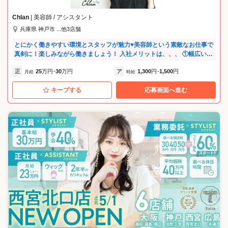
Chlan
| 美容師 / アシスタント
兵庫県 神戸市 ...他3店舗
とにかく働きやすい環境とスタッフが魅力♥美容師という素敵なお仕事で
真剣に！楽しみながら働きましょう！ 入社メリットは、、、 ①幅広い年
齢層への技術・接客対応を習得 (カット技法、白髪染め〜デザインカラ
正
25
万円
30
万円
ア
1,300
円
1,500
円
ー、髪質改善〜ストカール、スタイル撮影) ②営業中レッスン、スタイリ
月給
~
時給
~
ストまでの最短ルートカリキュラムで早期デビューを実現 ③日・月曜定
キープする
応募画面へ進む
休の完全週休2日制で、充実したプライベートとママパパになっても働き
やすい環境 ④スタイリストからのキャリアプランニングも20代のうちに
しっかりと相談しながら作っていける(店長、教育担当、経営幹部、独立
支援、アイリスト、ネイリスト、着付け) 〜3rd place〜私達は第3の場所
です。 人は日々、家と職場、もしくは学校との往復が日常です。 その間
にいるのが私達です。 お客様のもう一つの居場所になれるような美容室
を目指し続けます。 お客様が1番輝ける姿に変わるお手伝いをさせて下
さい! そんな空間を、スタッフ一人一人の個性とスキルをプラスし合い、
作っています。 そういった店作りを長く共にしていただける方、心より
ご応募お待ちしています♪ ◎駅近の好立地 ◎地域密着・アットホームで
明るいお店 ◎技術面・接客面で一流を目指しています ◎豊富なメニュー
展開で幅広い技術が身に付きます ◎月間新規集客100名以上 ◎独立支援
制度 ◎講師活動への参加 ◎メイク、着付けなどでも自分が学びたいこと
を出来る環境 ◎レッスンウィッグ支給