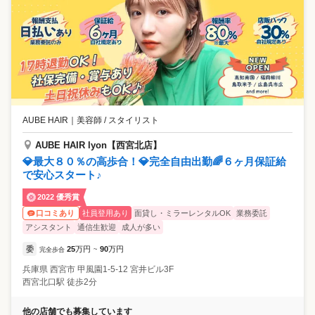
AUBE HAIR
｜
美容師 / スタイリスト
AUBE HAIR lyon【西宮北店】
💎最大８０％の高歩合！💎完全自由出勤🌈６ヶ月保証給
で安心スタート♪
2022 優秀賞
社員登用あり
面貸し・ミラーレンタルOK
業務委託
口コミあり
アシスタント
通信生歓迎
成人が多い
委
25
万円
90
万円
完全歩合
~
兵庫県
西宮市
甲風園1-5-12 宮井ビル3F
西宮北口駅 徒歩2分
他の店舗でも募集しています