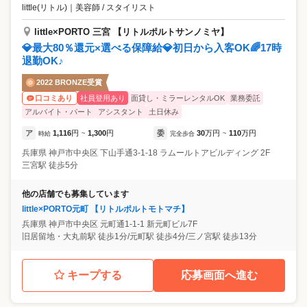
little(リトル)
｜
美容師 / スタイリスト
little×PORTO 三宮 【リトルポルトサンノミヤ】
💎最大80％還元×選べる保障給💎初日から入客OK🌈17時
退勤OK♪
2022 BRONZE受賞
社員登用あり
面貸し・ミラーレンタルOK
業務委託
口コミあり
アルバイト・パート
アシスタント
土日休み
ア
1,116
円
1,300
円
委
30
万円
110
万円
時給
~
完全歩合
~
兵庫県
神戸市中央区
下山手通3-1-18 ラムールトアビルディング 2F
三宮駅 徒歩5分
他の店舗でも募集しています
little×PORTO元町 【リトルポルトモトマチ】
兵庫県
神戸市中央区
元町通1-1-1 新元町ビル7F
旧居留地・大丸前駅 徒歩1分/元町駅 徒歩4分/三ノ宮駅 徒歩13分
キープする
応募画面へ進む