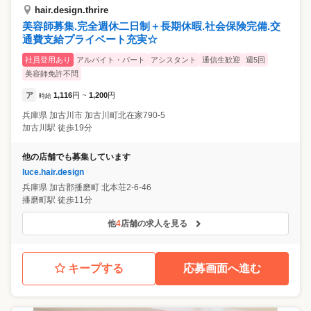
hair.design.thrire
美容師募集.完全週休二日制＋長期休暇.社会保険完備.交
通費支給プライベート充実☆
社員登用あり
アルバイト・パート
アシスタント
通信生歓迎
週5回
美容師免許不問
ア
1,116
円
1,200
円
時給
~
兵庫県
加古川市
加古川町北在家790-5
加古川駅 徒歩19分
他の店舗でも募集しています
luce.hair.design
兵庫県
加古郡播磨町
北本荘2-6-46
播磨町駅 徒歩11分
他
4
店舗の求人を見る
キープする
応募画面へ進む