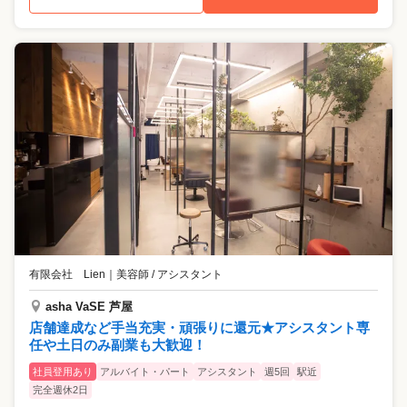
有限会社 Lien
｜
美容師 / アシスタント
asha VaSE 芦屋
店舗達成など手当充実・頑張りに還元★アシスタント専
任や土日のみ副業も大歓迎！
社員登用あり
アルバイト・パート
アシスタント
週5回
駅近
完全週休2日