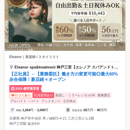
Eleanor
｜
美容師 / スタイリスト
Eleanor spa&treatment 神戸三宮【エレノア スパアンドトリートメント】
【正社員】⇔【業務委託】働き方の変更可能◎最大60%
歩合保障！新店続々オープン
2024 優秀賞受賞
社員登用あり
面貸し・ミラーレンタルOK
業務委託
口コミあり
アルバイト・パート
アシスタント
土日休み
ア
1,264
円
2,000
円
委
28
万円
90
万円
時給
~
完全歩合
~
兵庫県
神戸市中央区
琴ノ緒町5-4-21 三共三宮ビル1階
神戸三宮駅 徒歩6分