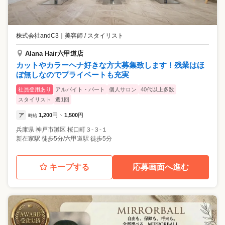
株式会社andC3
｜
美容師 / スタイリスト
Alana Hair六甲道店
カットやカラーヘナ好きな方大募集致します！残業はほ
ぼ無しなのでプライベートも充実
社員登用あり
アルバイト・パート
個人サロン
40代以上多数
スタイリスト
週1回
ア
1,200
円
1,500
円
時給
~
兵庫県
神戸市灘区
桜口町３-３-１
新在家駅 徒歩5分/六甲道駅 徒歩5分
キープする
応募画面へ進む