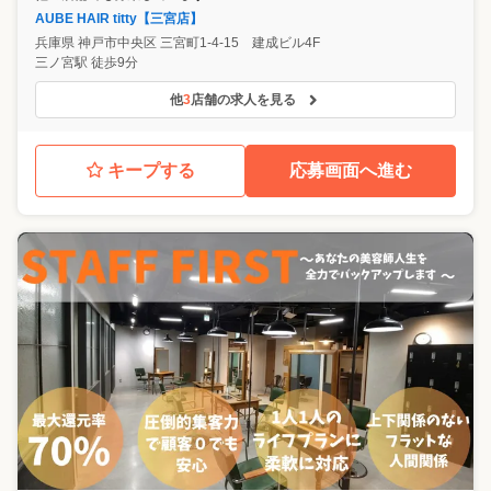
AUBE HAIR titty【三宮店】
兵庫県
神戸市中央区
三宮町1-4-15 建成ビル4F
三ノ宮駅 徒歩9分
他
3
店舗の求人を見る
キープする
応募画面へ進む