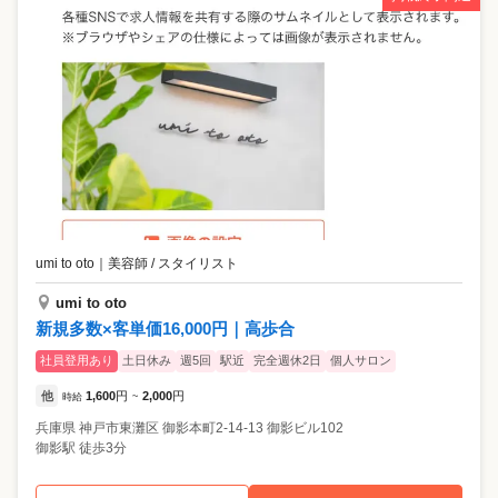
umi to oto
｜
美容師 / スタイリスト
umi to oto
新規多数×客単価16,000円｜高歩合
社員登用あり
土日休み
週5回
駅近
完全週休2日
個人サロン
他
1,600
円
2,000
円
時給
~
兵庫県
神戸市東灘区
御影本町2-14-13 御影ビル102
御影駅 徒歩3分