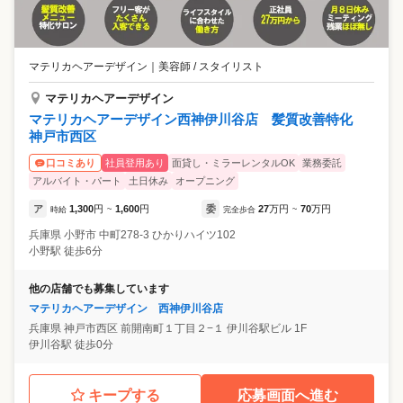
マテリカヘアーデザイン
｜
美容師 / スタイリスト
マテリカヘアーデザイン
マテリカヘアーデザイン西神伊川谷店 髪質改善特化
神戸市西区
社員登用あり
面貸し・ミラーレンタルOK
業務委託
口コミあり
アルバイト・パート
土日休み
オープニング
ア
1,300
円
1,600
円
委
27
万円
70
万円
時給
~
完全歩合
~
兵庫県
小野市
中町278-3 ひかりハイツ102
小野駅 徒歩6分
他の店舗でも募集しています
マテリカヘアーデザイン 西神伊川谷店
兵庫県
神戸市西区
前開南町１丁目２−１ 伊川谷駅ビル 1F
伊川谷駅 徒歩0分
キープする
応募画面へ進む