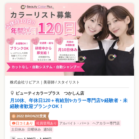
株式会社リビアス
｜
美容師 / スタイリスト
ビューティカラープラス つかしん店
月10休、年休日120＋有給別✨カラー専門店✨経験者・未
経験者歓迎ブランクOK！
2022 BRONZE受賞
社員登用あり
アルバイト・パート
ヘアカラー専門店
口コミあり
土日休み
日曜休み
週5回