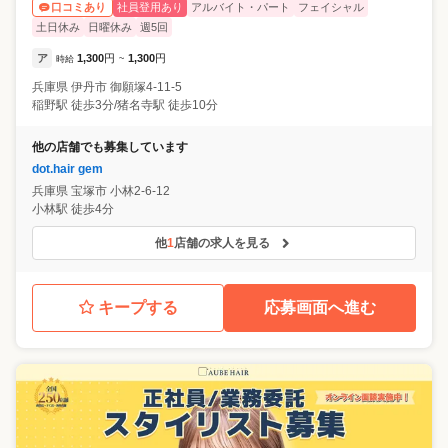
社員登用あり
アルバイト・パート
フェイシャル
口コミあり
土日休み
日曜休み
週5回
ア
1,300
円
1,300
円
時給
~
兵庫県
伊丹市
御願塚4-11-5
稲野駅 徒歩3分/猪名寺駅 徒歩10分
他の店舗でも募集しています
dot.hair gem
兵庫県
宝塚市
小林2-6-12
小林駅 徒歩4分
他
1
店舗の求人を見る
キープする
応募画面へ進む