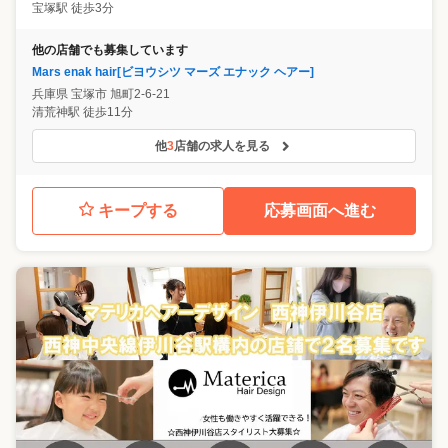
宝塚駅 徒歩3分
他の店舗でも募集しています
Mars enak hair[ビヨウシツ マーズ エナック ヘアー]
兵庫県
宝塚市
旭町2-6-21
清荒神駅 徒歩11分
他
3
店舗の求人を見る
キープする
応募画面へ進む