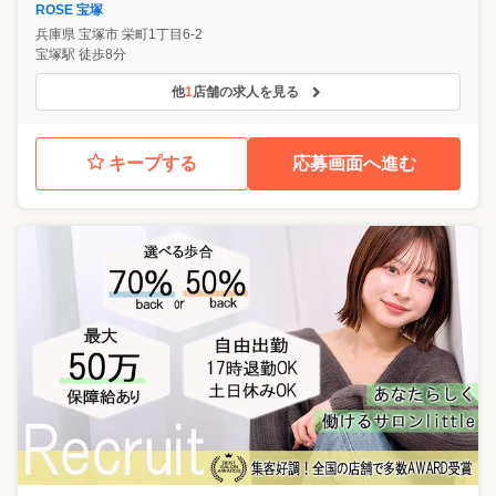
ROSE 宝塚
兵庫県
宝塚市
栄町1丁目6-2
宝塚駅 徒歩8分
他
1
店舗の求人を見る
キープする
応募画面へ進む