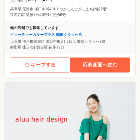
ア
1,300
円
1,400
円
時給
~
兵庫県
尼崎市
塚口本町4-8-1 つかしんひがしまち南館2階
猪名寺駅 徒歩7分/稲野駅 徒歩9分
他の店舗でも募集しています
ビューティーカラープラス 御影クラッセ店
兵庫県
神戸市東灘区
御影中町3丁目2-1 御影クラッセ3階
御影駅 徒歩2分/住吉駅 徒歩12分
キープする
応募画面へ進む