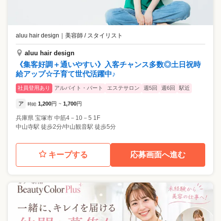
aluu hair design
｜
美容師 / スタイリスト
aluu hair design
《集客好調＋通いやすい》入客チャンス多数◎土日祝時
給アップ☆子育て世代活躍中♪
社員登用あり
アルバイト・パート
エステサロン
週5回
週6回
駅近
ア
1,200
円
1,700
円
時給
~
兵庫県
宝塚市
中筋4－10－5 1F
中山寺駅 徒歩2分/中山観音駅 徒歩5分
キープする
応募画面へ進む