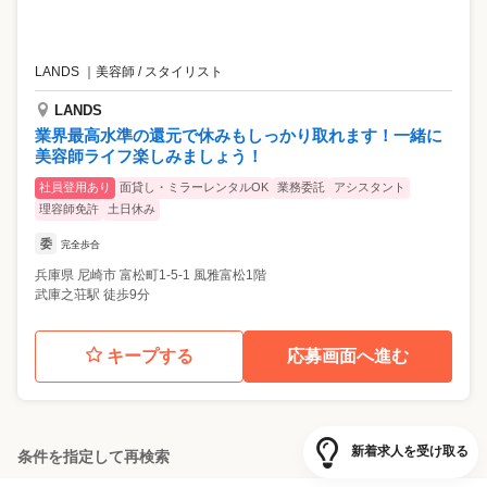
LANDS
｜
美容師 / スタイリスト
LANDS
業界最高水準の還元で休みもしっかり取れます！一緒に
美容師ライフ楽しみましょう！
社員登用あり
面貸し・ミラーレンタルOK
業務委託
アシスタント
理容師免許
土日休み
委
完全歩合
兵庫県
尼崎市
富松町1-5-1 風雅富松1階
武庫之荘駅 徒歩9分
キープする
応募画面へ進む
新着求人を受け取る
条件を指定して再検索