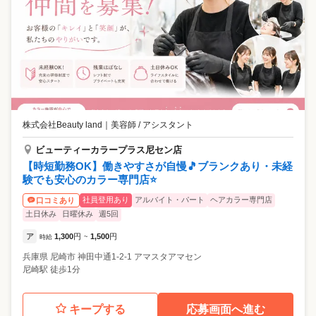
株式会社Beauty land
｜
美容師 / アシスタント
ビューティーカラープラス尼セン店
【時短勤務OK】働きやすさが自慢🎵ブランクあり・未経
験でも安心のカラー専門店⭐
社員登用あり
アルバイト・パート
ヘアカラー専門店
口コミあり
土日休み
日曜休み
週5回
ア
1,300
円
1,500
円
時給
~
兵庫県
尼崎市
神田中通1-2-1 アマスタアマセン
尼崎駅 徒歩1分
キープする
応募画面へ進む