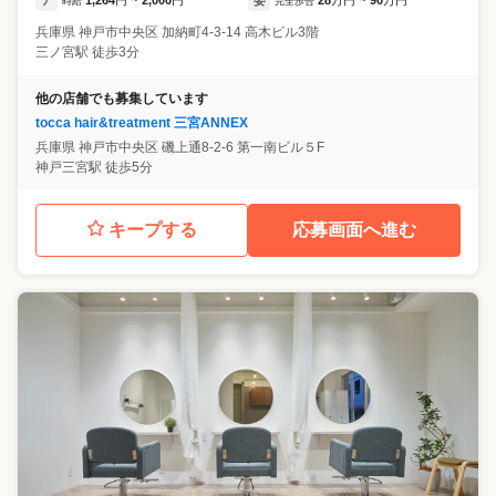
時給
~
完全歩合
~
兵庫県
神戸市中央区
加納町4-3-14 高木ビル3階
三ノ宮駅 徒歩3分
他の店舗でも募集しています
tocca hair&treatment 三宮ANNEX
兵庫県
神戸市中央区
磯上通8-2-6 第一南ビル５F
神戸三宮駅 徒歩5分
キープする
応募画面へ進む