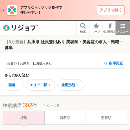
アプリならサクサク動作で
アプリで開く
使いやすい！
リジョブ
検索
キープ
会員登録
メニュー
【8月最新】
兵庫県 社員登用あり 美容師・美容室の求人・転職・
募集
条件変更
美容師｜兵庫県｜社員登用あり
さらに絞り込む
職種 ＋
エリア・駅 ＋
雇用形態 ＋
392
検索結果
件
1ページ目
標準
新着順
更新順