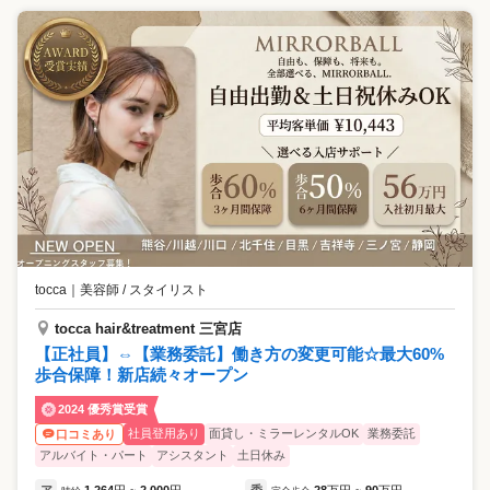
tocca
｜
美容師 / スタイリスト
tocca hair&treatment 三宮店
【正社員】⇔【業務委託】働き方の変更可能☆最大60%
歩合保障！新店続々オープン
2024 優秀賞受賞
社員登用あり
面貸し・ミラーレンタルOK
業務委託
口コミあり
アルバイト・パート
アシスタント
土日休み
ア
1,264
円
2,000
円
委
28
万円
90
万円