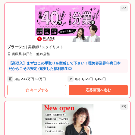
PR
プラージュ
| 美容師 / スタイリスト
兵庫県 神戸市 ...他19店舗
【高収入】まずはこの手取りを実感して下さい！理美容業界年商日本一
だからこその安定♪充実した福利厚生◎
正
23.7
万円
62
万円
ア
1,120
円
1,350
円
月給
~
時給
~
キープする
応募画面へ進む
PR