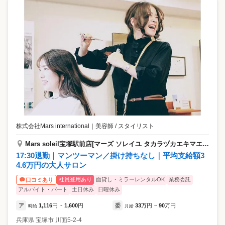
株式会社Mars international
｜
美容師 / スタイリスト
Mars soleil宝塚駅前店[マーズ ソレイユ タカラヅカエキマエテン]
17:30退勤｜マンツーマン／掛け持ちなし｜平均支給額3
4.6万円の大人サロン
社員登用あり
面貸し・ミラーレンタルOK
業務委託
口コミあり
アルバイト・パート
土日休み
日曜休み
ア
1,116
円
1,600
円
委
33
万円
90
万円
時給
~
月給
~
兵庫県
宝塚市
川面5-2-4