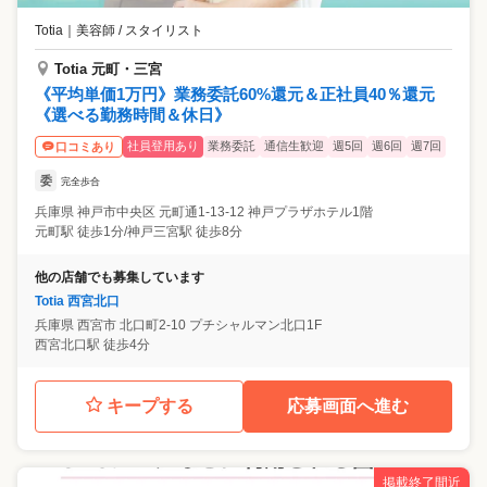
Totia
｜
美容師 / スタイリスト
Totia 元町・三宮
《平均単価1万円》業務委託60%還元＆正社員40％還元
《選べる勤務時間＆休日》
社員登用あり
業務委託
通信生歓迎
週5回
週6回
週7回
口コミあり
委
完全歩合
兵庫県
神戸市中央区
元町通1‐13‐12 神戸プラザホテル1階
元町駅 徒歩1分/神戸三宮駅 徒歩8分
他の店舗でも募集しています
Totia 西宮北口
兵庫県
西宮市
北口町2-10 プチシャルマン北口1F
西宮北口駅 徒歩4分
キープする
応募画面へ進む
掲載終了間近