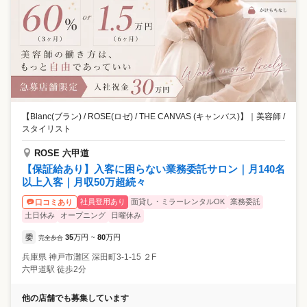
【Blanc(ブラン) / ROSE(ロゼ) / THE CANVAS (キャンバス)】
｜
美容師 /
スタイリスト
ROSE 六甲道
【保証給あり】入客に困らない業務委託サロン｜月140名
以上入客｜月収50万超続々
社員登用あり
面貸し・ミラーレンタルOK
業務委託
口コミあり
土日休み
オープニング
日曜休み
委
35
万円
80
万円
完全歩合
~
兵庫県
神戸市灘区
深田町3-1-15 ２F
六甲道駅 徒歩2分
他の店舗でも募集しています