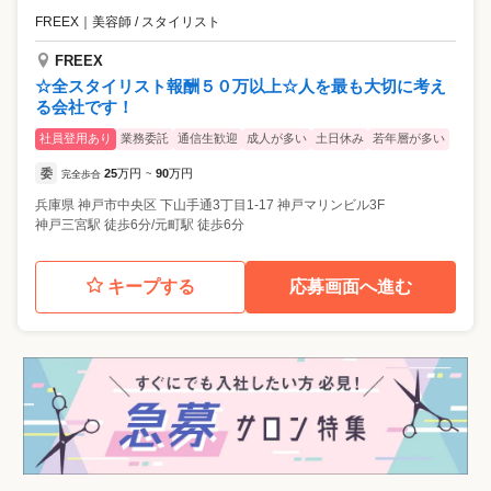
FREEX
｜
美容師 / スタイリスト
FREEX
☆全スタイリスト報酬５０万以上☆人を最も大切に考え
る会社です！
社員登用あり
業務委託
通信生歓迎
成人が多い
土日休み
若年層が多い
委
25
万円
90
万円
完全歩合
~
兵庫県
神戸市中央区
下山手通3丁目1-17 神戸マリンビル3F
神戸三宮駅 徒歩6分/元町駅 徒歩6分
キープする
応募画面へ進む