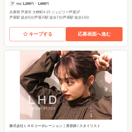
ア
1,200
円
1,600
円
時給
~
兵庫県
芦屋市
大桝町4-15 ジュビリー芦屋1F
芦屋駅 徒歩5分/芦屋川駅 徒歩7分/芦屋駅 徒歩13分
キープする
応募画面へ進む
株式会社ＬＨＤコーポレーション
｜
美容師 / スタイリスト