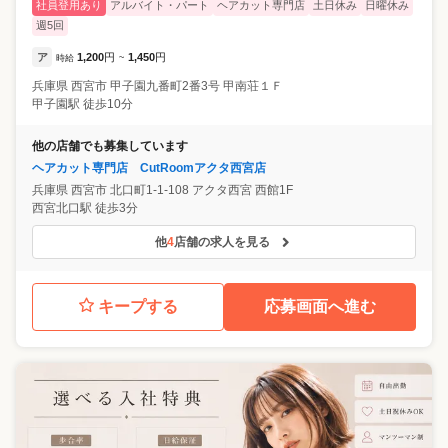
社員登用あり
アルバイト・パート
ヘアカット専門店
土日休み
日曜休み
週5回
ア
1,200
円
1,450
円
時給
~
兵庫県
西宮市
甲子園九番町2番3号 甲南荘１Ｆ
甲子園駅 徒歩10分
他の店舗でも募集しています
ヘアカット専門店 CutRoomアクタ西宮店
兵庫県
西宮市
北口町1-1-108 アクタ西宮 西館1F
西宮北口駅 徒歩3分
他
4
店舗の求人を見る
キープする
応募画面へ進む