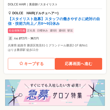
DOLCE HAIR
｜
美容師 / スタイリスト
DOLCE HAIR(ドルチェヘアー)
【スタイリスト急募】スタッフの働きやすさに絶対の自
信・技術力向上／月8〜9日休み
社会保険完備
正社員
日曜休み
週5回
週6回
駅近
正
27
万円
35
万円
月給
~
兵庫県
姫路市
勝原区熊見61-1 グランドール勝原2-1F 南No1
はりま勝原駅 徒歩11分
キープする
応募画面へ進む