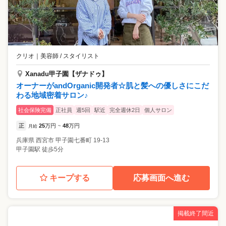
クリオ
｜
美容師 / スタイリスト
Xanadu甲子園【ザナドゥ】
オーナーがandOrganic開発者☆肌と髪への優しさにこだ
わる地域密着サロン♪
社会保険完備
正社員
週5回
駅近
完全週休2日
個人サロン
正
25
万円
48
万円
月給
~
兵庫県
西宮市
甲子園七番町 19-13
甲子園駅 徒歩5分
キープする
応募画面へ進む
掲載終了間近