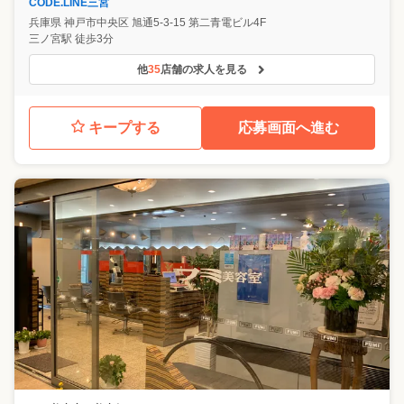
CODE.LINE三宮
兵庫県
神戸市中央区
旭通5-3-15 第二青電ビル4F
三ノ宮駅 徒歩3分
他
35
店舗の求人を見る
キープする
応募画面へ進む