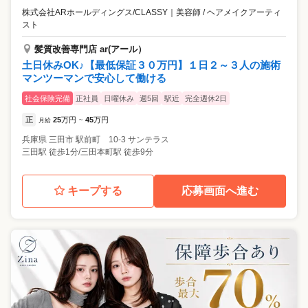
株式会社ARホールディングス/CLASSY
｜
美容師 / ヘアメイクアーティ
スト
髪質改善専門店 ar(アール）
土日休みOK♪【最低保証３０万円】１日２～３人の施術
マンツーマンで安心して働ける
社会保険完備
正社員
日曜休み
週5回
駅近
完全週休2日
正
25
万円
45
万円
月給
~
兵庫県
三田市
駅前町 10-3 サンテラス
三田駅 徒歩1分/三田本町駅 徒歩9分
キープする
応募画面へ進む