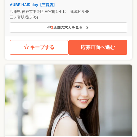
AUBE HAIR titty【三宮店】
兵庫県
神戸市中央区
三宮町1-4-15 建成ビル4F
三ノ宮駅 徒歩9分
他
3
店舗の求人を見る
キープする
応募画面へ進む