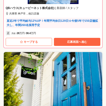
QBハウス(キュービーネット株式会社)
| 美容師 / スタッフ
兵庫県 神戸市 ...他21店舗
直近2年で平均給与12%UP！年間平均休日129日☆今後5年で150店舗拡
大し、年間260名採用予定
正
28
万円
38.4
万円
月給
~
キープする
応募画面へ進む