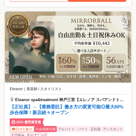
Eleanor
｜
美容師 / スタイリスト
Eleanor spa&treatment 神戸三宮【エレノア スパアンドトリートメント】
【正社員】⇔【業務委託】働き方の変更可能◎最大60%
歩合保障！新店続々オープン
2024 優秀賞受賞
社会保険完備
アルバイト・パート
正社員
アシスタント
口コミあり
土日休み
オープニング