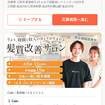
兵庫県
三田市
駅前町3-10 ルネ三田駅前ハートシティA101号
三田駅 徒歩2分/三田本町駅 徒歩9分/横山駅 徒歩20分
キープする
応募画面へ進む
Cafu
｜
美容師 / スタイリスト
Cafu