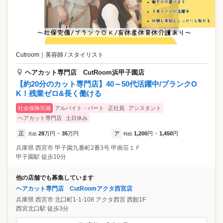
Cutroom
｜
美容師 / スタイリスト
ヘアカット専門店 CutRoom浜甲子園店
【約20分のカット専門店】40～50代活躍中/ブランクO
K！残業ゼロ&長く働ける
社会保険完備
アルバイト・パート
正社員
アシスタント
ヘアカット専門店
土日休み
正
28
万円
35
万円
ア
1,200
円
1,450
円
月給
~
時給
~
兵庫県
西宮市
甲子園九番町2番3号 甲南荘１Ｆ
甲子園駅 徒歩10分
他の店舗でも募集しています
ヘアカット専門店 CutRoomアクタ西宮店
兵庫県
西宮市
北口町1-1-108 アクタ西宮 西館1F
西宮北口駅 徒歩3分