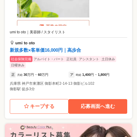
umi to oto
｜
美容師 / スタイリスト
umi to oto
新規多数×客単価16,000円｜高歩合
社会保険完備
アルバイト・パート
正社員
アシスタント
土日休み
日曜休み
正
30
万円
60
万円
ア
1,400
円
1,800
円
月給
~
時給
~
兵庫県
神戸市東灘区
御影本町2-14-13 御影ビル102
御影駅 徒歩3分
キープする
応募画面へ進む