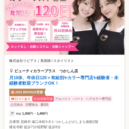
株式会社リビアス
｜
美容師 / スタイリスト
ビューティカラープラス つかしん店
月10休、年休日120＋有給別✨カラー専門店✨経験者・未
経験者歓迎ブランクOK！
2022 BRONZE受賞
社会保険完備
アルバイト・パート
ヘアカラー専門店
口コミあり
土日休み
日曜休み
週5回
ア
1,300
円
1,400
円
時給
~
兵庫県
尼崎市
塚口本町4-8-1 つかしんひがしまち南館2階
猪名寺駅 徒歩7分/稲野駅 徒歩9分