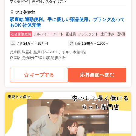
フミ美容室
｜
美容師 / スタイリスト
フミ美容室
駅直結,通勤便利。手に優しい薬品使用。ブランクあって
もOK 社保完備
社会保険完備
アルバイト・パート
正社員
アシスタント
土日休み
週5回
正
24
万円
28
万円
ア
1,200
円
1,500
円
月給
~
時給
~
兵庫県
芦屋市
船戸町4-1-202 ラポルテ本館2階
芦屋駅 徒歩6分/芦屋川駅 徒歩10分
キープする
応募画面へ進む