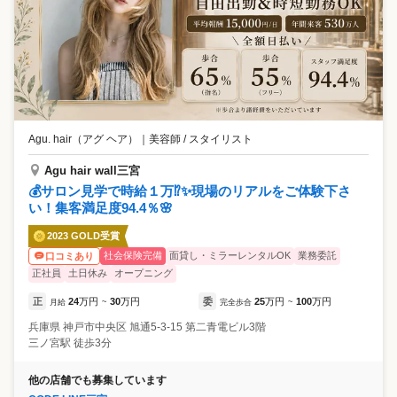
Agu. hair（アグ ヘア）
｜
美容師 / スタイリスト
Agu hair wall三宮
💰サロン見学で時給１万⁉✨現場のリアルをご体験下さ
い！集客満足度94.4％🌸
2023 GOLD受賞
社会保険完備
面貸し・ミラーレンタルOK
業務委託
口コミあり
正社員
土日休み
オープニング
正
24
万円
30
万円
委
25
万円
100
万円
月給
~
完全歩合
~
兵庫県
神戸市中央区
旭通5-3-15 第二青電ビル3階
三ノ宮駅 徒歩3分
他の店舗でも募集しています