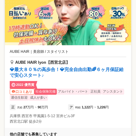
AUBE HAIR
｜
美容師 / スタイリスト
AUBE HAIR lyon【西宮北店】
💎最大８０％の高歩合！💎完全自由出勤🌈６ヶ月保証給
で安心スタート♪
2022 優秀賞
社会保険完備
アルバイト・パート
正社員
アシスタント
口コミあり
通信生歓迎
成人が多い
正
27
万円
90
万円
ア
1,122
円
1,226
円
月給
~
時給
~
兵庫県
西宮市
甲風園1-5-12 宮井ビル3F
西宮北口駅 徒歩2分
他の店舗でも募集しています