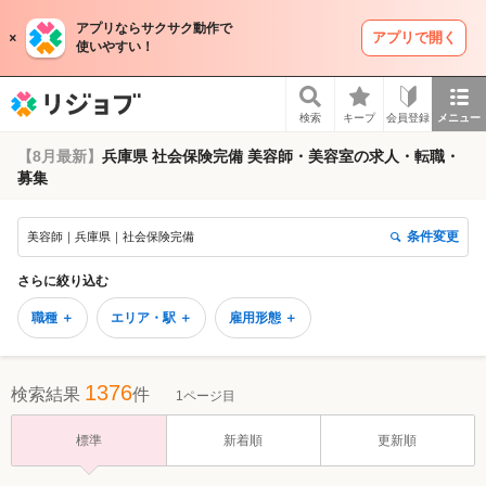
アプリならサクサク動作で
アプリで開く
使いやすい！
リジョブ
検索
キープ
会員登録
メニュー
【8月最新】
兵庫県 社会保険完備 美容師・美容室の求人・転職・
募集
条件変更
美容師｜兵庫県｜社会保険完備
さらに絞り込む
職種 ＋
エリア・駅 ＋
雇用形態 ＋
1376
検索結果
件
1ページ目
標準
新着順
更新順