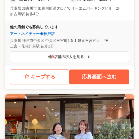
兵庫県
加古川市
加古川町溝之口770 オーエムパーキングビル 2F
加古川駅 徒歩4分
他の店舗でも募集しています
アートネイチャー◆神戸店
兵庫県
神戸市中央区
中央区三宮町1-5-1 銀泉三宮ビル 4F
三宮・花時計前駅 徒歩2分
他
9
店舗の求人を見る
キープする
応募画面へ進む