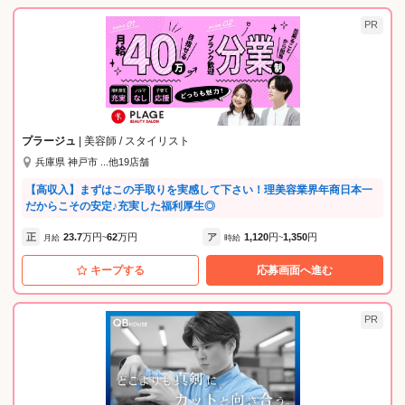
PR
プラージュ
| 美容師 / スタイリスト
兵庫県 神戸市 ...他19店舗
【高収入】まずはこの手取りを実感して下さい！理美容業界年商日本一
だからこその安定♪充実した福利厚生◎
正
23.7
万円
62
万円
ア
1,120
円
1,350
円
月給
~
時給
~
キープする
応募画面へ進む
PR