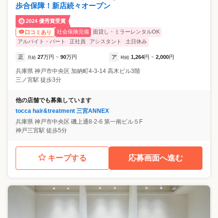
歩合保障！新店続々オープン
2024 優秀賞受賞
社会保険完備
面貸し・ミラーレンタルOK
口コミあり
アルバイト・パート
正社員
アシスタント
土日休み
正
27
万円
90
万円
ア
1,264
円
2,000
円
月給
~
時給
~
兵庫県
神戸市中央区
加納町4-3-14 高木ビル3階
三ノ宮駅 徒歩3分
他の店舗でも募集しています
tocca hair&treatment 三宮ANNEX
兵庫県
神戸市中央区
磯上通8-2-6 第一南ビル５F
神戸三宮駅 徒歩5分
キープする
応募画面へ進む