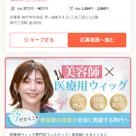
正
27
万円
90
万円
ア
1,264
円
2,000
円
月給
~
時給
~
兵庫県
神戸市中央区
琴ノ緒町5-4-21 三共三宮ビル1階
神戸三宮駅 徒歩6分
キープする
応募画面へ進む
医療用ウィッグ専門店ワンステップ
｜
美容師 / スタイリスト