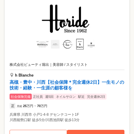
株式会社ビューティ堀出
｜
美容師 / スタイリスト
h Blanche
高槻・豊中・川西【社会保障＊完全週休2日】一生モノの
技術・経験・一生涯の顧客様を
社会保険完備
正社員
週5回
ネイルサロン
駅近
完全週休2日
正
25
万円
70
万円
月給
~
兵庫県
川西市
小戸1-4-8 デセンテコート1F
川西能勢口駅 徒歩5分/川西池田駅 徒歩13分