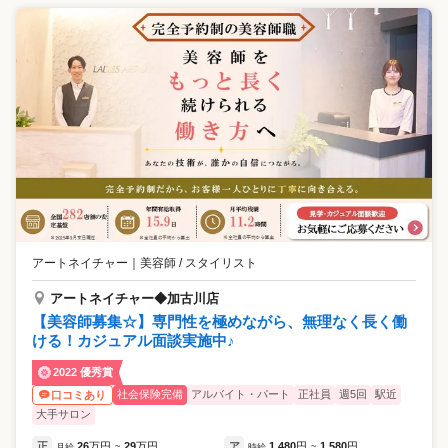
アートネイチャー
｜
美容師 / スタイリスト
アートネイチャー◆加古川店
【美容師募集☆】専門性を極めながら、無理なく長く働
ける！カジュアル面談実施中♪
2022 優秀賞
社会保険完備
アルバイト・パート
正社員
週5回
駅近
口コミあり
大手サロン
正
26
万円
29
万円
ア
1,480
円
1,580
円
月給
~
時給
~