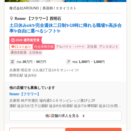
株式会社AROUND
｜
美容師 / スタイリスト
flower 【フラワー】西明石
土日休みok✨完全週休二日制✨19時に帰れる職場✨高歩合
率✨自由に選べるシフト✨
2026 優秀賞受賞
社会保険完備
アルバイト・パート
正社員
アシスタント
口コミあり
通信生歓迎
土日休み
正
26
万円
50
万円
ア
1,300
円
1,500
円
月給
~
時給
~
兵庫県
明石市
小久保2丁目14-5 サンハイツI
西明石駅 徒歩9分
他の店舗でも募集しています
flower【フラワー】
兵庫県
神戸市灘区
城内通5-1-6 サンビレッジ灘1Fと2F
灘駅 徒歩3分/王子公園駅 徒歩6分/岩屋駅 徒歩7分/摩耶駅 徒歩11分/西明石駅
他
2
店舗の求人を見る