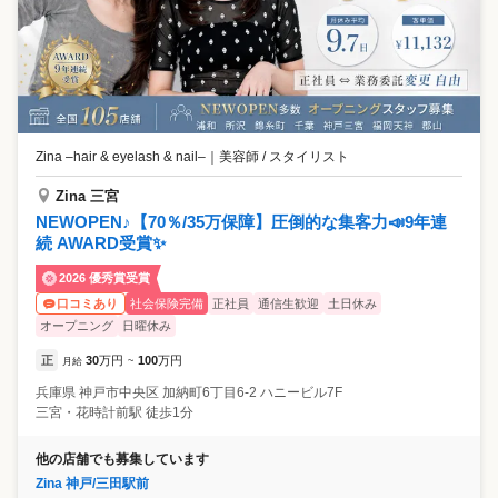
Zina –hair & eyelash & nail–
｜
美容師 / スタイリスト
Zina 三宮
NEWOPEN♪【70％/35万保障】圧倒的な集客力📣9年連
続 AWARD受賞✨
2026 優秀賞受賞
社会保険完備
正社員
通信生歓迎
土日休み
口コミあり
オープニング
日曜休み
正
30
万円
100
万円
月給
~
兵庫県
神戸市中央区
加納町6丁目6-2 ハニービル7F
三宮・花時計前駅 徒歩1分
他の店舗でも募集しています
Zina 神戸/三田駅前