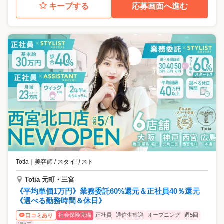
キープする
応募画面へ進む
Totia
｜
美容師 / スタイリスト
Totia 元町・三宮
《平均単価1万円》業務委託60%還元＆正社員40％還元
《選べる勤務時間＆休日》
社会保険完備
正社員
通信生歓迎
オープニング
週5回
口コミあり