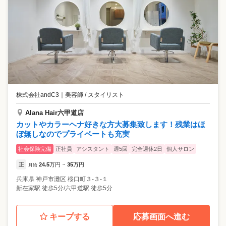
株式会社andC3
｜
美容師 / スタイリスト
Alana Hair六甲道店
カットやカラーヘナ好きな方大募集致します！残業はほ
ぼ無しなのでプライベートも充実
社会保険完備
正社員
アシスタント
週5回
完全週休2日
個人サロン
正
24.5
万円
35
万円
月給
~
兵庫県
神戸市灘区
桜口町３-３-１
新在家駅 徒歩5分/六甲道駅 徒歩5分
キープする
応募画面へ進む