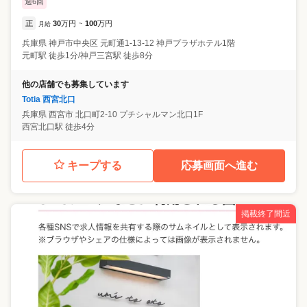
週6回
正
30
万円
100
万円
月給
~
兵庫県
神戸市中央区
元町通1‐13‐12 神戸プラザホテル1階
元町駅 徒歩1分/神戸三宮駅 徒歩8分
他の店舗でも募集しています
Totia 西宮北口
兵庫県
西宮市
北口町2-10 プチシャルマン北口1F
西宮北口駅 徒歩4分
キープする
応募画面へ進む
掲載終了間近