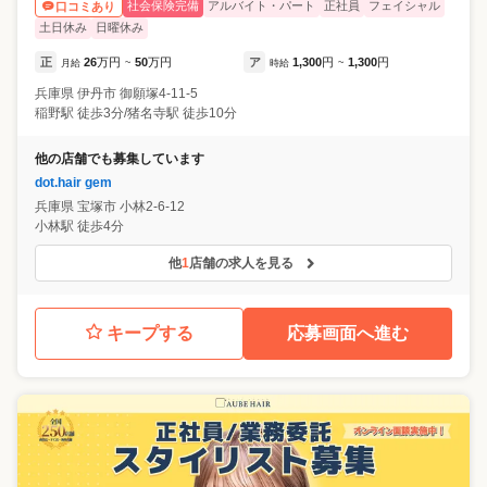
社会保険完備
アルバイト・パート
正社員
フェイシャル
口コミあり
土日休み
日曜休み
正
26
万円
50
万円
ア
1,300
円
1,300
円
月給
~
時給
~
兵庫県
伊丹市
御願塚4-11-5
稲野駅 徒歩3分/猪名寺駅 徒歩10分
他の店舗でも募集しています
dot.hair gem
兵庫県
宝塚市
小林2-6-12
小林駅 徒歩4分
他
1
店舗の求人を見る
キープする
応募画面へ進む