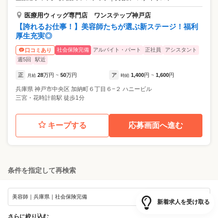
医療用ウィッグ専門店 ワンステップ神戸店
【誇れるお仕事！】美容師たちが選ぶ新ステージ！福利
厚生充実◎
社会保険完備
アルバイト・パート
正社員
アシスタント
口コミあり
週5回
駅近
正
28
万円
50
万円
ア
1,400
円
1,600
円
月給
~
時給
~
兵庫県
神戸市中央区
加納町６丁目６−２ ハニービル
三宮・花時計前駅 徒歩1分
キープする
応募画面へ進む
条件を指定して再検索
条件変更
美容師｜兵庫県｜社会保険完備
新着求人を受け取る
さらに絞り込む