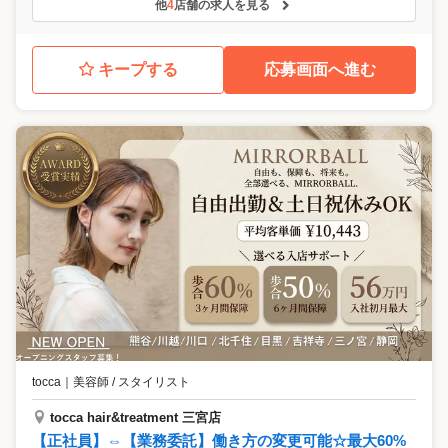
他
4
店舗の求人を見る
キープする
応募画面へ進む
tocca
｜
美容師 / スタイリスト
tocca hair&treatment 三宮店
【正社員】⇔【業務委託】働き方の変更可能☆最大60%