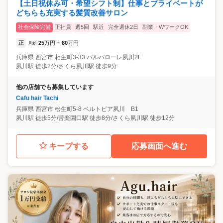
【土日祝休み可・希望シフト制】仕事とプライベートが
どちらも充実する髪質改善サロン
社会保険完備
正社員
週5回
駅近
完全週休2日
副業・WワークOK
正
25
万円
80
万円
月給
~
兵庫県
西宮市
相生町3-33 パルパローレ夙川2F
夙川駅 徒歩2分/さくら夙川駅 徒歩9分
他の店舗でも募集しています
Cafu hair Tachi
兵庫県
西宮市
松生町5-8 ベルトピア夙川 B1
夙川駅 徒歩5分/苦楽園口駅 徒歩8分/さくら夙川駅 徒歩12分
キープする
応募画面へ進む