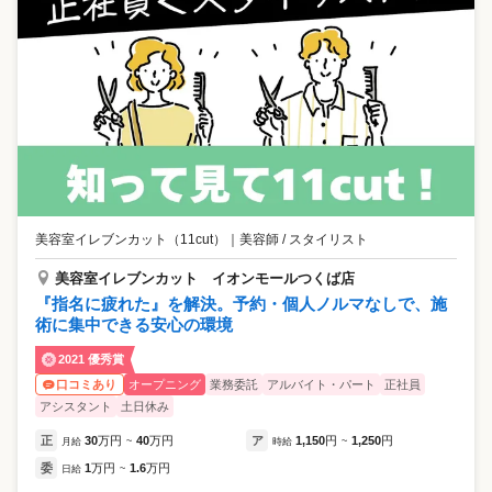
美容室イレブンカット（11cut）
｜
美容師 / スタイリスト
美容室イレブンカット イオンモールつくば店
『指名に疲れた』を解決。予約・個人ノルマなしで、施
術に集中できる安心の環境
2021 優秀賞
オープニング
業務委託
アルバイト・パート
正社員
口コミあり
アシスタント
土日休み
正
30
万円
40
万円
ア
1,150
円
1,250
円
月給
~
時給
~
委
1
万円
1.6
万円
日給
~