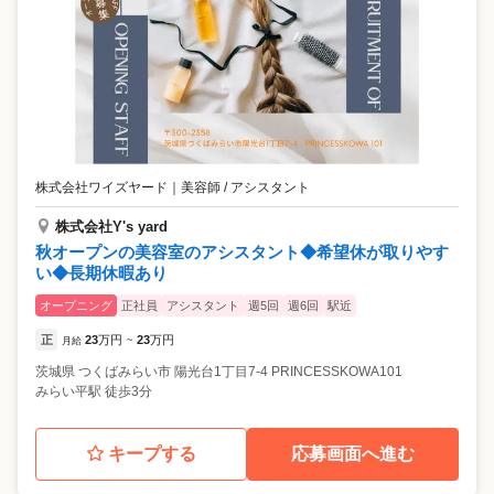
株式会社ワイズヤード
｜
美容師 / アシスタント
株式会社Y's yard
秋オープンの美容室のアシスタント◆希望休が取りやす
い◆長期休暇あり
オープニング
正社員
アシスタント
週5回
週6回
駅近
正
23
万円
23
万円
月給
~
茨城県
つくばみらい市
陽光台1丁目7-4 PRINCESSKOWA101
みらい平駅 徒歩3分
キープする
応募画面へ進む