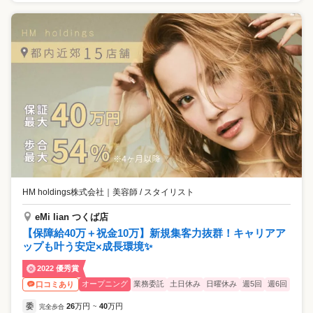
HM holdings株式会社
｜
美容師 / スタイリスト
eMi lian つくば店
【保障給40万＋祝金10万】新規集客力抜群！キャリアア
ップも叶う安定×成長環境✨
2022 優秀賞
オープニング
業務委託
土日休み
日曜休み
週5回
週6回
口コミあり
委
26
万円
40
万円
完全歩合
~