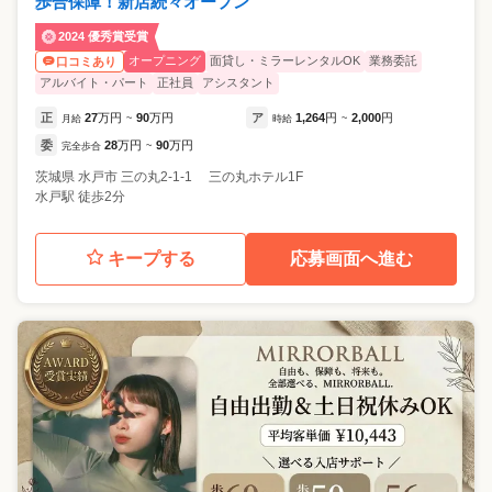
歩合保障！新店続々オープン
2024 優秀賞受賞
オープニング
面貸し・ミラーレンタルOK
業務委託
口コミあり
アルバイト・パート
正社員
アシスタント
正
27
万円
90
万円
ア
1,264
円
2,000
円
月給
~
時給
~
委
28
万円
90
万円
完全歩合
~
茨城県
水戸市
三の丸2-1-1 三の丸ホテル1F
水戸駅 徒歩2分
キープする
応募画面へ進む