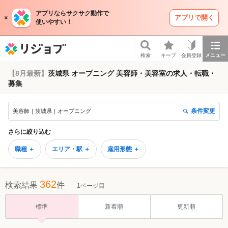
アプリならサクサク動作で
アプリで開く
使いやすい！
リジョブ
検索
キープ
会員登録
メニュー
【8月最新】
茨城県 オープニング 美容師・美容室の求人・転職・
募集
条件変更
美容師｜茨城県｜オープニング
さらに絞り込む
職種 ＋
エリア・駅 ＋
雇用形態 ＋
362
検索結果
件
1ページ目
標準
新着順
更新順