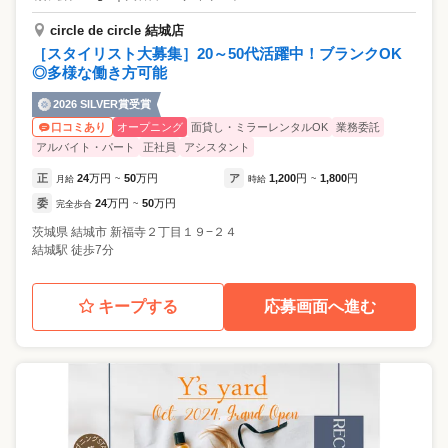
circle de circle 結城店
［スタイリスト大募集］20～50代活躍中！ブランクOK
◎多様な働き方可能
2026 SILVER賞受賞
オープニング
面貸し・ミラーレンタルOK
業務委託
口コミあり
アルバイト・パート
正社員
アシスタント
正
24
万円
50
万円
ア
1,200
円
1,800
円
月給
~
時給
~
委
24
万円
50
万円
完全歩合
~
茨城県
結城市
新福寺２丁目１９−２４
結城駅 徒歩7分
キープする
応募画面へ進む