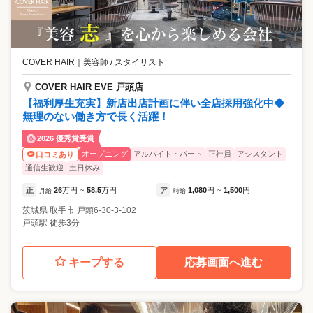
COVER HAIR
｜
美容師 / スタイリスト
COVER HAIR EVE 戸頭店
【福利厚生充実】新店出店計画に伴い全店採用強化中◆
無理のない働き方で長く活躍！
2026 優秀賞受賞
オープニング
アルバイト・パート
正社員
アシスタント
口コミあり
通信生歓迎
土日休み
正
26
万円
58.5
万円
ア
1,080
円
1,500
円
月給
~
時給
~
茨城県
取手市
戸頭6-30-3-102
戸頭駅 徒歩3分
キープする
応募画面へ進む