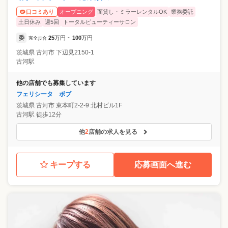
オープニング
面貸し・ミラーレンタルOK
業務委託
口コミあり
土日休み
週5回
トータルビューティーサロン
委
25
万円
100
万円
完全歩合
~
茨城県
古河市
下辺見2150-1
古河駅
他の店舗でも募集しています
フェリシータ ボブ
茨城県
古河市
東本町2-2-9 北村ビル1F
古河駅 徒歩12分
他
2
店舗の求人を見る
キープする
応募画面へ進む