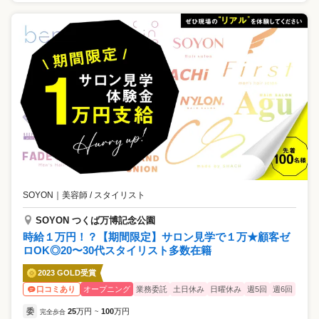
SOYON
｜
美容師 / スタイリスト
SOYON つくば万博記念公園
時給１万円！？【期間限定】サロン見学で１万★顧客ゼ
ロOK◎20〜30代スタイリスト多数在籍
2023 GOLD受賞
オープニング
業務委託
土日休み
日曜休み
週5回
週6回
口コミあり
委
25
万円
100
万円
完全歩合
~