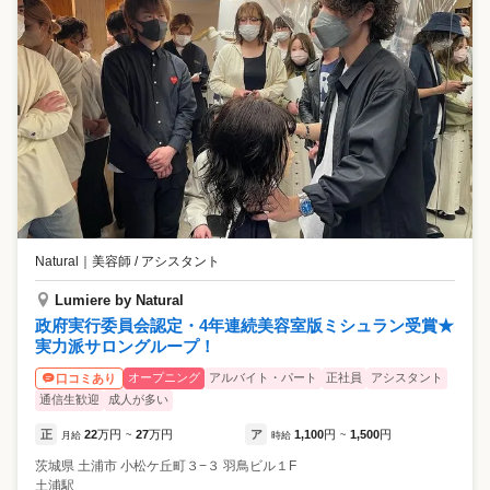
Natural
｜
美容師 / アシスタント
Lumiere by Natural
政府実行委員会認定・4年連続美容室版ミシュラン受賞★
実力派サロングループ！
オープニング
アルバイト・パート
正社員
アシスタント
口コミあり
通信生歓迎
成人が多い
正
22
万円
27
万円
ア
1,100
円
1,500
円
月給
~
時給
~
茨城県
土浦市
小松ケ丘町３−３ 羽鳥ビル１F
土浦駅