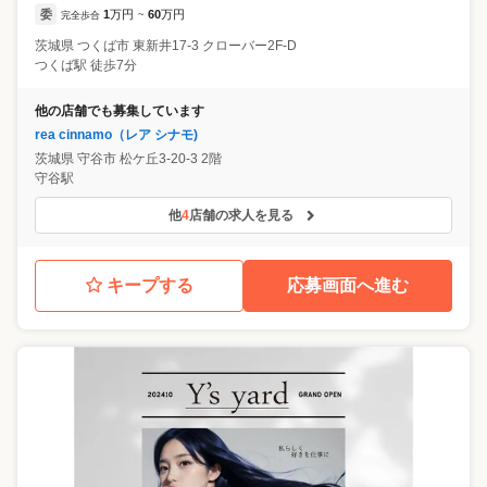
委
1
万円
60
万円
完全歩合
~
茨城県
つくば市
東新井17-3 クローバー2F-D
つくば駅 徒歩7分
他の店舗でも募集しています
rea cinnamo（レア シナモ)
茨城県
守谷市
松ケ丘3-20-3 2階
守谷駅
他
4
店舗の求人を見る
キープする
応募画面へ進む