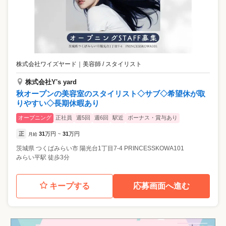
株式会社ワイズヤード
｜
美容師 / スタイリスト
株式会社Y's yard
秋オープンの美容室のスタイリスト◇サブ◇希望休が取
りやすい◇長期休暇あり
オープニング
正社員
週5回
週6回
駅近
ボーナス・賞与あり
正
31
万円
31
万円
月給
~
茨城県
つくばみらい市
陽光台1丁目7-4 PRINCESSKOWA101
みらい平駅 徒歩3分
キープする
応募画面へ進む