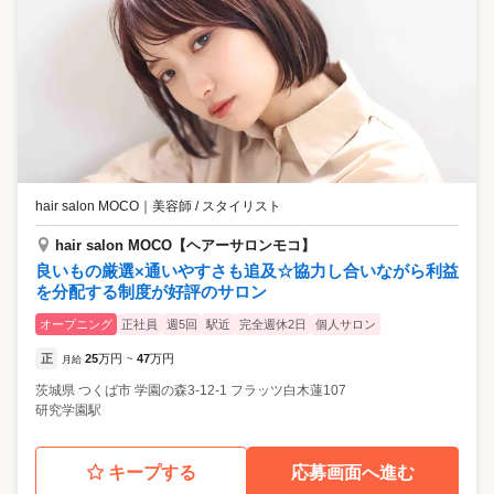
hair salon MOCO
｜
美容師 / スタイリスト
hair salon MOCO【ヘアーサロンモコ】
良いもの厳選×通いやすさも追及☆協力し合いながら利益
を分配する制度が好評のサロン
オープニング
正社員
週5回
駅近
完全週休2日
個人サロン
正
25
万円
47
万円
月給
~
茨城県
つくば市
学園の森3-12-1 フラッツ白木蓮107
研究学園駅
キープする
応募画面へ進む