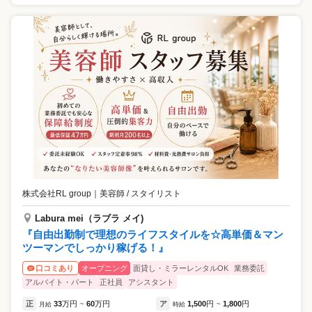
株式会社RL group
｜
美容師 / スタイリスト
Labura mei（ラブラ メイ)
『自由出勤制で理想のライフスタイルを☆高単価＆マン
ツーマンでしっかり稼げる！』
オープニング
面貸し・ミラーレンタルOK
業務委託
口コミあり
アルバイト・パート
正社員
アシスタント
正
33
万円
60
万円
ア
1,500
円
1,800
円
月給
~
時給
~