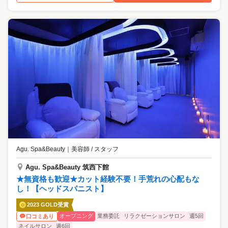
Agu. Spa&Beauty
｜
美容師 / スタッフ
Agu. Spa&Beauty 筑西下館
★無資格も歓迎★カット経験不要！手荒れの心配もな
し！【ヘッドスパニスト】
2023 GOLD受賞
オープニング
業務委託
リラクゼーションサロン
週5回
口コミあり
ネイルサロン
週6回