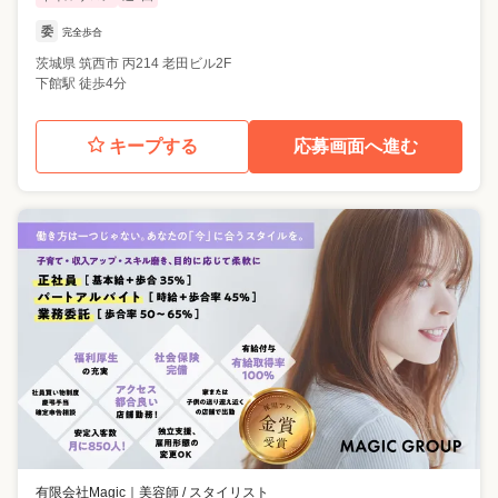
委
完全歩合
茨城県
筑西市
丙214 老田ビル2F
下館駅 徒歩4分
キープする
応募画面へ進む
有限会社Magic
｜
美容師 / スタイリスト