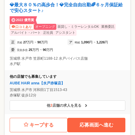
💎最大８０％の高歩合！💎完全自由出勤🌈６ヶ月保証給
で安心スタート♪
2022 優秀賞
オープニング
面貸し・ミラーレンタルOK
業務委託
口コミあり
アルバイト・パート
正社員
アシスタント
正
27
万円
90
万円
ア
1,090
円
1,226
円
月給
~
時給
~
委
25
万円
90
万円
完全歩合
~
茨城県
水戸市
笠原町1188-12 水戸バイパス店舗
水戸駅
他の店舗でも募集しています
AUBE HAIR anna【水戸赤塚店】
茨城県
水戸市
河和田1丁目1513-43
赤塚駅 徒歩12分
他
3
店舗の求人を見る
キープする
応募画面へ進む