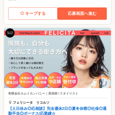
キープする
応募画面へ進む
有限会社カムイカンパニー
｜
美容師 / スタイリスト
フェリシータ リコルソ
【土日休み◎応相談】完全週休2日◎夏冬休暇◎社保◎通
勤手当◎ボーナス/応業績☆