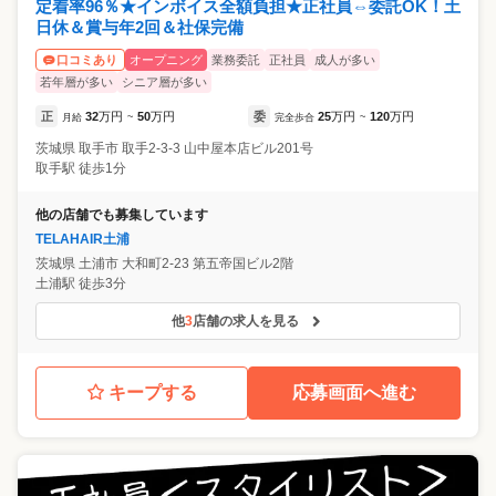
定着率96％★インボイス全額負担★正社員⇔委託OK！土
日休＆賞与年2回＆社保完備
オープニング
業務委託
正社員
成人が多い
口コミあり
若年層が多い
シニア層が多い
正
32
万円
50
万円
委
25
万円
120
万円
月給
~
完全歩合
~
茨城県
取手市
取手2-3-3 山中屋本店ビル201号
取手駅 徒歩1分
他の店舗でも募集しています
TELAHAIR土浦
茨城県
土浦市
大和町2-23 第五帝国ビル2階
土浦駅 徒歩3分
他
3
店舗の求人を見る
キープする
応募画面へ進む