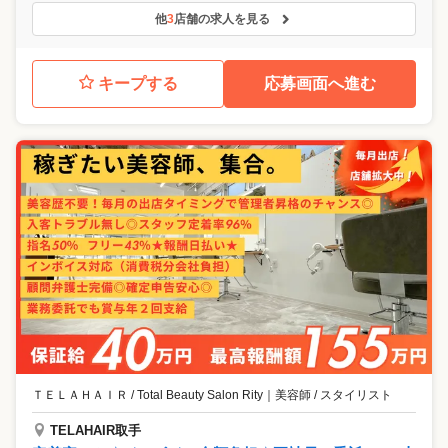
他
3
店舗の求人を見る
キープする
応募画面へ進む
ＴＥＬＡＨＡＩＲ / Total Beauty Salon Rity
｜
美容師 / スタイリスト
TELAHAIR取手