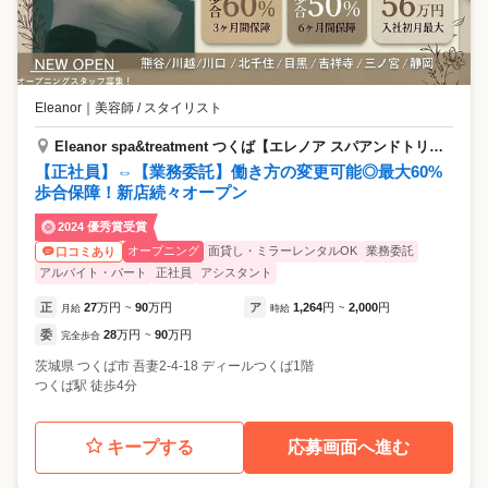
Eleanor
｜
美容師 / スタイリスト
Eleanor spa&treatment つくば【エレノア スパアンドトリートメント】
【正社員】⇔【業務委託】働き方の変更可能◎最大60%
歩合保障！新店続々オープン
2024 優秀賞受賞
オープニング
面貸し・ミラーレンタルOK
業務委託
口コミあり
アルバイト・パート
正社員
アシスタント
正
27
万円
90
万円
ア
1,264
円
2,000
円
月給
~
時給
~
委
28
万円
90
万円
完全歩合
~
茨城県
つくば市
吾妻2-4-18 ディールつくば1階
つくば駅 徒歩4分
キープする
応募画面へ進む