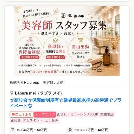
株式会社RL group
｜
美容師 / 店長
Labura mei（ラブラ メイ)
☆高歩合☆保障給制度有☆業界最高水準の高待遇でプラ
イベート◎
オープニング
面貸し・ミラーレンタルOK
業務委託
口コミあり
正社員
アシスタント
土日休み
正
33
万円
60
万円
委
1
万円
60
万円
月給
~
完全歩合
~