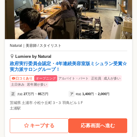
Natural
｜
美容師 / スタイリスト
Lumiere by Natural
政府実行委員会認定・4年連続美容室版ミシュラン受賞☆
実力派サロングループ！
オープニング
アルバイト・パート
正社員
成人が多い
口コミあり
土日休み
若年層が多い
正
27
万円
85
万円
ア
1,400
円
2,000
円
月給
~
時給
~
茨城県
土浦市
小松ケ丘町３−３ 羽鳥ビル１F
土浦駅
キープする
応募画面へ進む