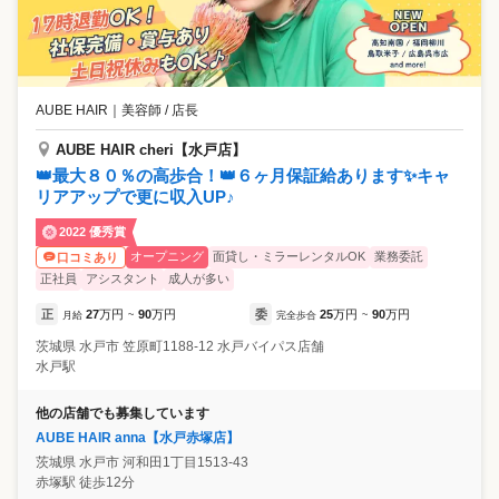
AUBE HAIR
｜
美容師 / 店長
AUBE HAIR cheri【水戸店】
👑最大８０％の高歩合！👑６ヶ月保証給あります✨キャ
リアアップで更に収入UP♪
2022 優秀賞
オープニング
面貸し・ミラーレンタルOK
業務委託
口コミあり
正社員
アシスタント
成人が多い
正
27
万円
90
万円
委
25
万円
90
万円
月給
~
完全歩合
~
茨城県
水戸市
笠原町1188-12 水戸バイパス店舗
水戸駅
他の店舗でも募集しています
AUBE HAIR anna【水戸赤塚店】
茨城県
水戸市
河和田1丁目1513-43
赤塚駅 徒歩12分