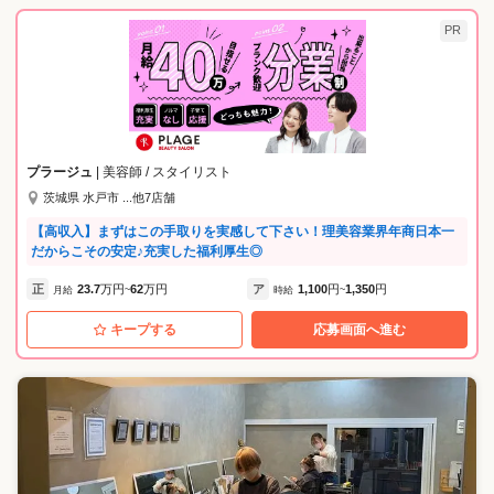
PR
プラージュ
| 美容師 / スタイリスト
茨城県 水戸市 ...他7店舗
【高収入】まずはこの手取りを実感して下さい！理美容業界年商日本一
だからこその安定♪充実した福利厚生◎
正
23.7
万円
62
万円
ア
1,100
円
1,350
円
月給
~
時給
~
キープする
応募画面へ進む