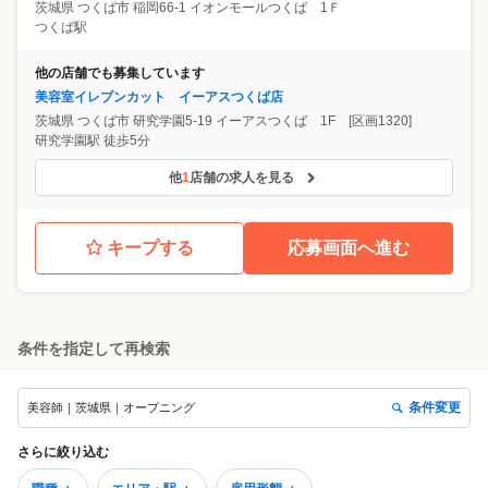
茨城県
つくば市
稲岡66-1 イオンモールつくば 1Ｆ
つくば駅
他の店舗でも募集しています
美容室イレブンカット イーアスつくば店
茨城県
つくば市
研究学園5-19 イーアスつくば 1F [区画1320]
研究学園駅 徒歩5分
他
1
店舗の求人を見る
キープする
応募画面へ進む
条件を指定して再検索
条件変更
美容師｜茨城県｜オープニング
さらに絞り込む