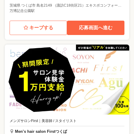
茨城県
つくば市
島名2149 （諏訪C18街区21）エキスポコンフォートテナント1階 B号室
万博記念公園駅
キープする
応募画面へ進む
メンズサロンFirst
｜
美容師 / スタイリスト
Men’s hair salon Firstつくば