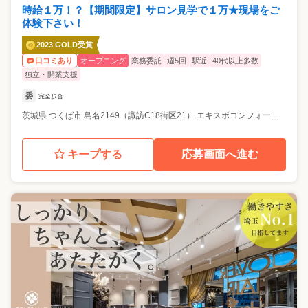
時給１万！？【期間限定】サロン見学で１万★現場をご
体験下さい！
2023 GOLD受賞
オープニング
業務委託
週5回
駅近
40代以上多数
口コミあり
独立・開業支援
委
完全歩合
茨城県
つくば市
島名2149（諏訪C18街区21） エキスポコンフォートテナント1階 B号室
キープする
応募画面へ進む