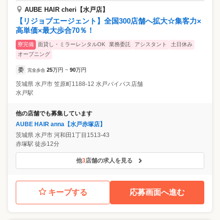
AUBE HAIR cheri【水戸店】
【リジョブエージェント】全国300店舗へ拡大☆集客力×
高単価×最大歩合70％！
寮完備
面貸し・ミラーレンタルOK
業務委託
アシスタント
土日休み
オープニング
委
25
万円
90
万円
完全歩合
~
茨城県
水戸市
笠原町1188-12 水戸バイパス店舗
水戸駅
他の店舗でも募集しています
AUBE HAIR anna【水戸赤塚店】
茨城県
水戸市
河和田1丁目1513-43
赤塚駅 徒歩12分
他
3
店舗の求人を見る
キープする
応募画面へ進む