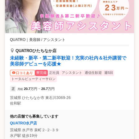
QUATRO
｜
美容師 / アシスタント
QUATROひたちなか店
未経験・新卒・第二新卒歓迎！充実の社内＆社外講習で
美容師デビューを応援★
寮完備
正社員
アシスタント
通信生歓迎
週5回
口コミあり
トータルビューティーサロン
正
20.7
万円
20.7
万円
月給
~
茨城県
ひたちなか市
東石川3069-26
佐和駅
他の店舗でも募集しています
QUATRO水戸店
茨城県
水戸市
泉町２-２-３９
水戸駅 徒歩19分