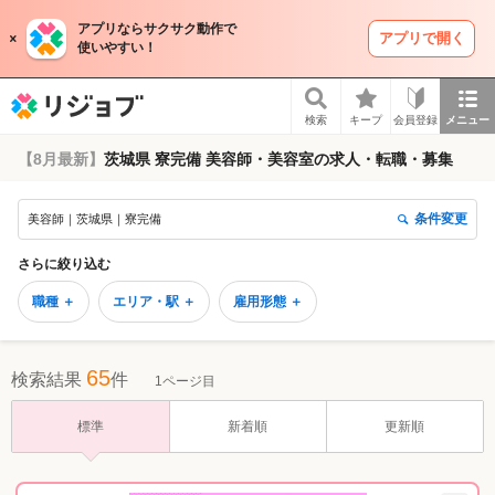
アプリならサクサク動作で
アプリで開く
使いやすい！
リジョブ
検索
キープ
会員登録
メニュー
【8月最新】
茨城県 寮完備 美容師・美容室の求人・転職・募集
条件変更
美容師｜茨城県｜寮完備
さらに絞り込む
職種 ＋
エリア・駅 ＋
雇用形態 ＋
65
検索結果
件
1ページ目
標準
新着順
更新順