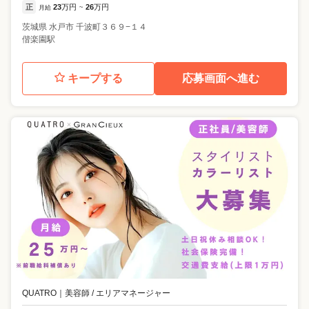
正
23
万円
26
万円
月給
~
茨城県
水戸市
千波町３６９−１４
偕楽園駅
キープする
応募画面へ進む
QUATRO
｜
美容師 / エリアマネージャー