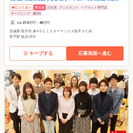
寮完備
正社員
アシスタント
ヘアカット専門店
口コミあり
オープニング
週5回
正
27.5
万円
48
万円
月給
~
茨城県
取手市
東4-5-1 ミスターマックス取手ＳＣ内
取手駅 徒歩19分
キープする
応募画面へ進む