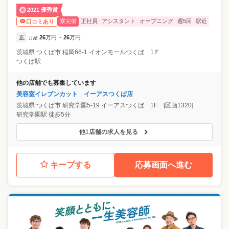
2021 優秀賞
寮完備
正社員
アシスタント
オープニング
週5回
駅近
口コミあり
正
26
万円
26
万円
月給
~
茨城県
つくば市
稲岡66-1 イオンモールつくば 1Ｆ
つくば駅
他の店舗でも募集しています
美容室イレブンカット イーアスつくば店
茨城県
つくば市
研究学園5-19 イーアスつくば 1F [区画1320]
研究学園駅 徒歩5分
他
1
店舗の求人を見る
キープする
応募画面へ進む