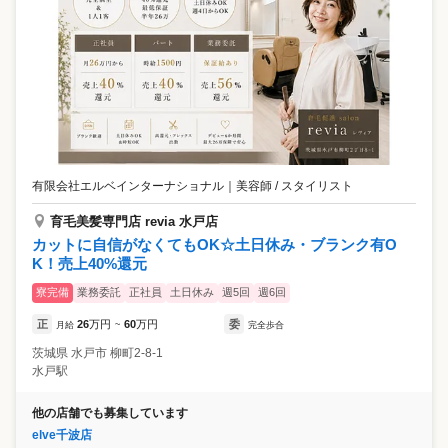
有限会社エルベインターナショナル
｜
美容師 / スタイリスト
育毛美髪専門店 revia 水戸店
カットに自信がなくてもOK☆土日休み・ブランク有O
K！売上40%還元
寮完備
業務委託
正社員
土日休み
週5回
週6回
正
26
万円
60
万円
委
月給
~
完全歩合
茨城県
水戸市
柳町2-8-1
水戸駅
他の店舗でも募集しています
elve千波店