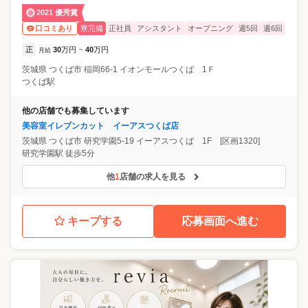
2021 優秀賞
寮完備
正社員
アシスタント
オープニング
週5回
週6回
口コミあり
正
30
万円
40
万円
月給
~
茨城県
つくば市
稲岡66-1 イオンモールつくば 1Ｆ
つくば駅
他の店舗でも募集しています
美容室イレブンカット イーアスつくば店
茨城県
つくば市
研究学園5-19 イーアスつくば 1F [区画1320]
研究学園駅 徒歩5分
他
1
店舗の求人を見る
キープする
応募画面へ進む