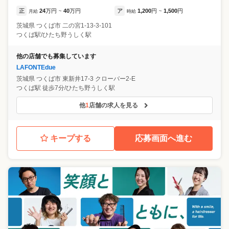
正
24
万円
40
万円
ア
1,200
円
1,500
円
月給
~
時給
~
茨城県
つくば市
二の宮1-13-3-101
つくば駅/ひたち野うしく駅
他の店舗でも募集しています
LAFONTEdue
茨城県
つくば市
東新井17-3 クローバー2-E
つくば駅 徒歩7分/ひたち野うしく駅
他
1
店舗の求人を見る
キープする
応募画面へ進む