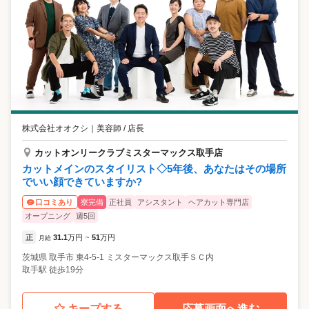
株式会社オオクシ
｜
美容師 / 店長
カットオンリークラブミスターマックス取手店
カットメインのスタイリスト◇5年後、あなたはその場所
でいい顔できていますか?
寮完備
正社員
アシスタント
ヘアカット専門店
口コミあり
オープニング
週5回
正
31.1
万円
51
万円
月給
~
茨城県
取手市
東4-5-1 ミスターマックス取手ＳＣ内
取手駅 徒歩19分
キープする
応募画面へ進む