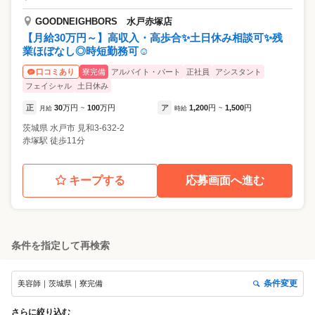
GOODNEIGHBORS 水戸赤塚店
【月給30万円～】高収入・高歩合✨土日休み相談可✨残
業ほぼなし◎時短勤務可☺
寮完備
アルバイト・パート
正社員
アシスタント
口コミあり
フェイシャル
土日休み
正
30
万円
100
万円
ア
1,200
円
1,500
円
月給
~
時給
~
茨城県
水戸市
見和3-632-2
赤塚駅 徒歩11分
キープする
応募画面へ進む
条件を指定して再検索
条件変更
美容師｜茨城県｜寮完備
さらに絞り込む