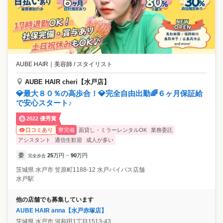
AUBE HAIR
｜
美容師 / スタイリスト
AUBE HAIR cheri【水戸店】
💎最大８０％の高歩合！💎完全自由出勤🌈６ヶ月保証給
で安心スタート♪
2022 優秀賞
寮完備
面貸し・ミラーレンタルOK
業務委託
口コミあり
アシスタント
通信生歓迎
成人が多い
委
25
万円
90
万円
完全歩合
~
茨城県
水戸市
笠原町1188-12 水戸バイパス店舗
水戸駅
他の店舗でも募集しています
AUBE HAIR anna【水戸赤塚店】
茨城県
水戸市
河和田1丁目1513-43