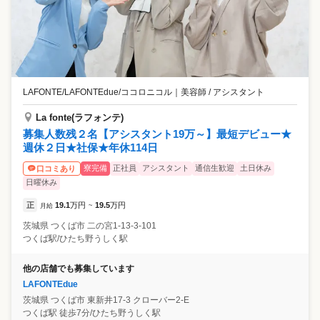
LAFONTE/LAFONTEdue/ココロニコル
｜
美容師 / アシスタント
La fonte(ラフォンテ)
募集人数残２名【アシスタント19万～】最短デビュー★
週休２日★社保★年休114日
寮完備
正社員
アシスタント
通信生歓迎
土日休み
口コミあり
日曜休み
正
19.1
万円
19.5
万円
月給
~
茨城県
つくば市
二の宮1-13-3-101
つくば駅/ひたち野うしく駅
他の店舗でも募集しています
LAFONTEdue
茨城県
つくば市
東新井17-3 クローバー2-E
つくば駅 徒歩7分/ひたち野うしく駅