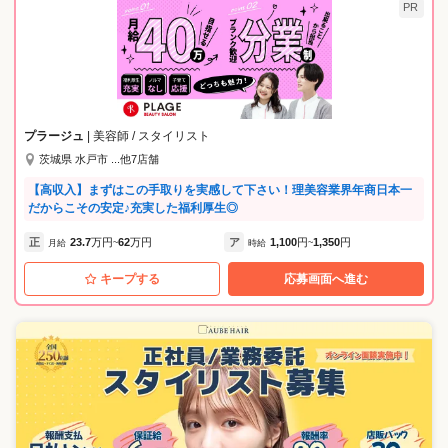
PR
プラージュ
| 美容師 / スタイリスト
茨城県 水戸市 ...他7店舗
【高収入】まずはこの手取りを実感して下さい！理美容業界年商日本一
だからこその安定♪充実した福利厚生◎
正
23.7
万円
62
万円
ア
1,100
円
1,350
円
月給
~
時給
~
キープする
応募画面へ進む