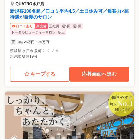
QUATRO水戸店
新規客100名超／口コミ平均4.5／土日休み可／集客力×高
待遇が自慢のサロン
寮完備
正社員
週5回
週6回
口コミあり
トータルビューティーサロン
駅近
正
25
万円
30
万円
月給
~
茨城県
水戸市
泉町２-２-３９
水戸駅 徒歩19分
キープする
応募画面へ進む