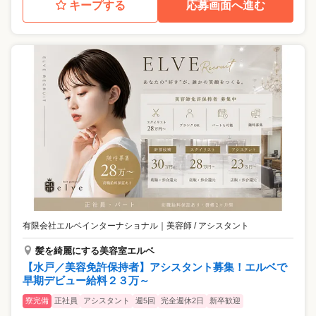
キープする
応募画面へ進む
有限会社エルベインターナショナル
｜
美容師 / アシスタント
髪を綺麗にする美容室エルベ
【水戸／美容免許保持者】アシスタント募集！エルベで
早期デビュー給料２３万～
寮完備
正社員
アシスタント
週5回
完全週休2日
新卒歓迎