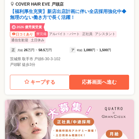
COVER HAIR EVE 戸頭店
【福利厚生充実】新店出店計画に伴い全店採用強化中◆
無理のない働き方で長く活躍！
2026 優秀賞受賞
寮完備
アルバイト・パート
正社員
アシスタント
口コミあり
通信生歓迎
土日休み
正
26
万円
58.5
万円
ア
1,080
円
1,500
円
月給
~
時給
~
茨城県
取手市
戸頭6-30-3-102
戸頭駅 徒歩3分
キープする
応募画面へ進む