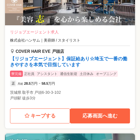
リジョブエージェント求人
株式会社ハンサム
｜
美容師 / スタイリスト
COVER HAIR EVE 戸頭店
【リジョブエージェント】保証給あり☆埼玉で一番の働
きやすさを本気で目指しています
寮完備
正社員
アシスタント
通信生歓迎
土日休み
オープニング
正
28.5
万円
58.5
万円
月給
~
茨城県
取手市
戸頭6-30-3-102
戸頭駅 徒歩3分
キープする
応募画面へ進む