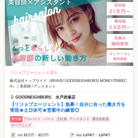
リジョブエージェント求人
株式会社トップライド（BRAVE/ GOODNEIGHBORS/ MOMO /TRIBEC
A）
｜
美容師 / アシスタント
GOODNEIGHBORS 水戸赤塚店
【リジョブエージェント】急募！自分に合った働き方を
実現★土日休可★営業中の練習◎
寮完備
アルバイト・パート
正社員
アシスタント
通信生歓迎
オープニング
正
21
万円
21
万円
ア
1,074
円
1,074
円
月給
~
時給
~