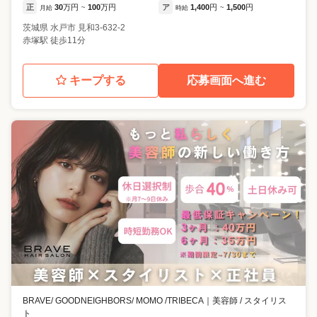
正
30
万円
100
万円
ア
1,400
円
1,500
円
月給
~
時給
~
茨城県
水戸市
見和3-632-2
赤塚駅 徒歩11分
キープする
応募画面へ進む
BRAVE/ GOODNEIGHBORS/ MOMO /TRIBECA
｜
美容師 / スタイリス
ト