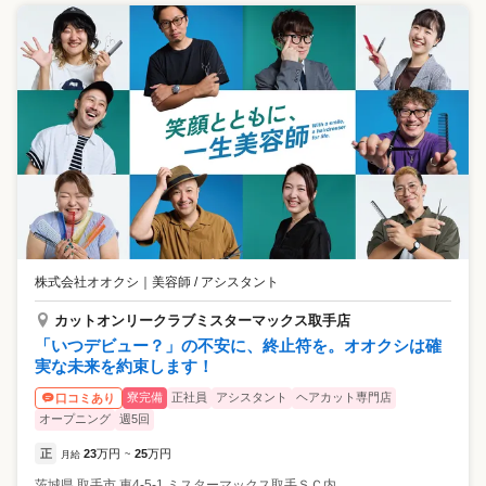
株式会社オオクシ
｜
美容師 / アシスタント
カットオンリークラブミスターマックス取手店
「いつデビュー？」の不安に、終止符を。オオクシは確
実な未来を約束します！
寮完備
正社員
アシスタント
ヘアカット専門店
口コミあり
オープニング
週5回
正
23
万円
25
万円
月給
~
茨城県
取手市
東4-5-1 ミスターマックス取手ＳＣ内