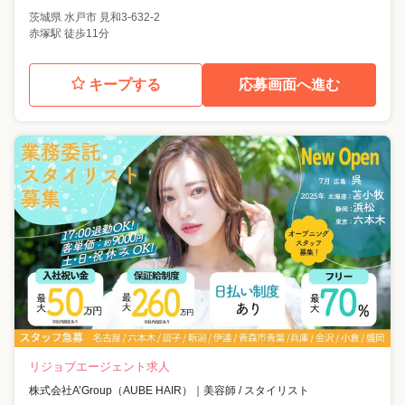
茨城県
水戸市
見和3-632-2
赤塚駅 徒歩11分
キープする
応募画面へ進む
リジョブエージェント求人
株式会社A’Group（AUBE HAIR）
｜
美容師 / スタイリスト