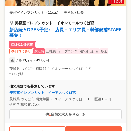
美容室イレブンカット（11cut）
｜
美容師 / 店長
美容室イレブンカット イオンモールつくば店
新店続々OPEN予定♪ 店長・エリア長・幹部候補STAFF
募集！
2021 優秀賞
寮完備
正社員
オープニング
週5回
週6回
駅近
口コミあり
正
33
万円
43.5
万円
月給
~
茨城県
つくば市
稲岡66-1 イオンモールつくば 1Ｆ
つくば駅
他の店舗でも募集しています
美容室イレブンカット イーアスつくば店
茨城県
つくば市
研究学園5-19 イーアスつくば 1F [区画1320]
研究学園駅 徒歩5分
他
1
店舗の求人を見る