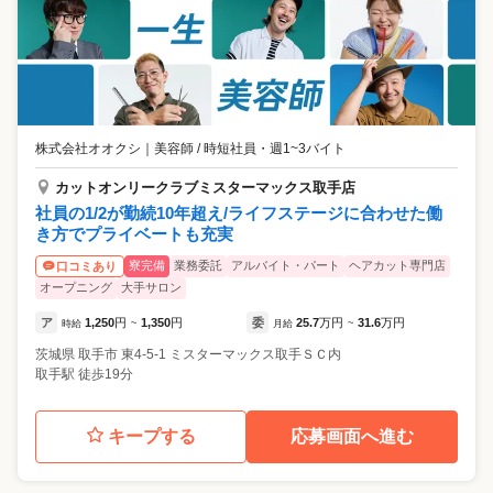
株式会社オオクシ
｜
美容師 / 時短社員・週1~3バイト
カットオンリークラブミスターマックス取手店
社員の1/2が勤続10年超え/ライフステージに合わせた働
き方でプライベートも充実
寮完備
業務委託
アルバイト・パート
ヘアカット専門店
口コミあり
オープニング
大手サロン
ア
1,250
円
1,350
円
委
25.7
万円
31.6
万円
時給
~
月給
~
茨城県
取手市
東4-5-1 ミスターマックス取手ＳＣ内
取手駅 徒歩19分
キープする
応募画面へ進む