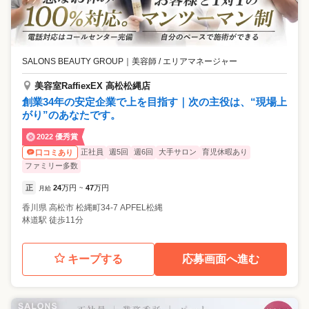
SALONS BEAUTY GROUP
｜
美容師 / エリアマネージャー
美容室RaffiexEX 高松松縄店
創業34年の安定企業で上を目指す｜次の主役は、“現場上
がり”のあなたです。
2022 優秀賞
正社員
週5回
週6回
大手サロン
育児休暇あり
口コミあり
ファミリー多数
正
24
万円
47
万円
月給
~
香川県
高松市
松縄町34-7 APFEL松縄
林道駅 徒歩11分
キープする
応募画面へ進む