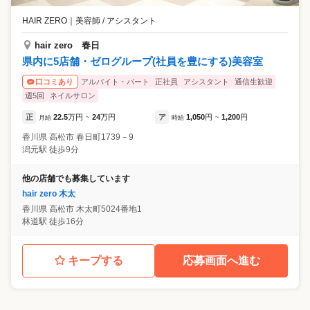
HAIR ZERO
｜
美容師 / アシスタント
hair zero 春日
県内に5店舗・ゼログループ(社員を豊にする)美容室
アルバイト・パート
正社員
アシスタント
通信生歓迎
口コミあり
週5回
ネイルサロン
正
22.5
万円
24
万円
ア
1,050
円
1,200
円
月給
~
時給
~
香川県
高松市
春日町1739－9
潟元駅 徒歩9分
他の店舗でも募集しています
hair zero 木太
香川県
高松市
木太町5024番地1
林道駅 徒歩16分
キープする
応募画面へ進む