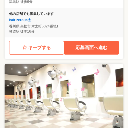
潟元駅 徒歩9分
他の店舗でも募集しています
hair zero 木太
香川県
高松市
木太町5024番地1
林道駅 徒歩16分
キープする
応募画面へ進む