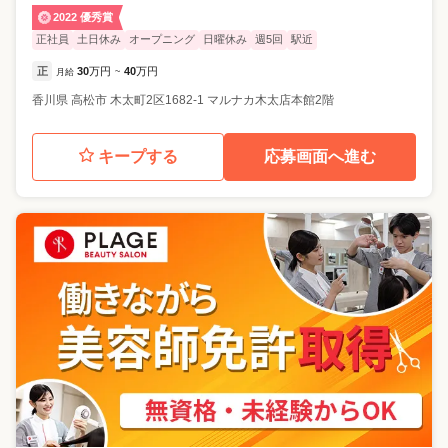
2022 優秀賞
正社員
土日休み
オープニング
日曜休み
週5回
駅近
正
30
万円
40
万円
月給
~
香川県
高松市
木太町2区1682-1 マルナカ木太店本館2階
キープする
応募画面へ進む