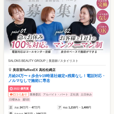
SALONS BEAUTY GROUP
｜
美容師 / スタイリスト
美容室RaffiexEX 高松松縄店
月給24万〜＋歩合✨19時退社確定×残業なし！電話対応・
ノルマなしで施術に専念
2022 優秀賞
業務委託
アルバイト・パート
正社員
土日休み
口コミあり
日曜休み
週5回
正
24
万円
47
万円
ア
1,210
円
1,400
円
月給
~
時給
~
委
30
万円
100
万円