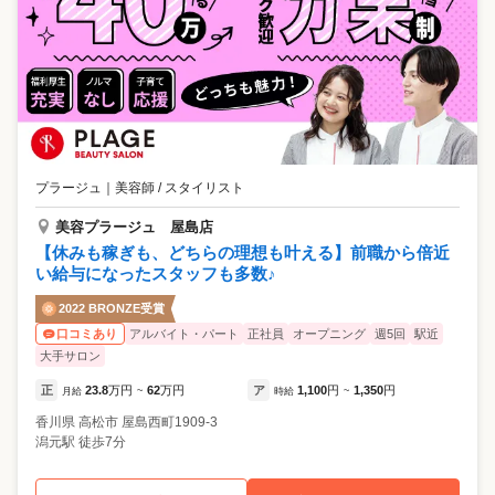
プラージュ
｜
美容師 / スタイリスト
美容プラージュ 屋島店
【休みも稼ぎも、どちらの理想も叶える】前職から倍近
い給与になったスタッフも多数♪
2022 BRONZE受賞
アルバイト・パート
正社員
オープニング
週5回
駅近
口コミあり
大手サロン
正
23.8
万円
62
万円
ア
1,100
円
1,350
円
月給
~
時給
~
香川県
高松市
屋島西町1909-3
潟元駅 徒歩7分