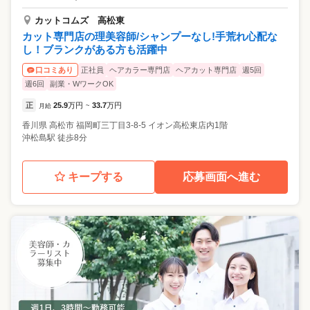
カットコムズ 高松東
カット専門店の理美容師/シャンプーなし!手荒れ心配な
し！ブランクがある方も活躍中
正社員
ヘアカラー専門店
ヘアカット専門店
週5回
口コミあり
週6回
副業・WワークOK
正
25.9
万円
33.7
万円
月給
~
香川県
高松市
福岡町三丁目3-8-5 イオン高松東店内1階
沖松島駅 徒歩8分
キープする
応募画面へ進む