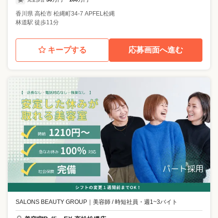
完全歩合
~
香川県
高松市
松縄町34-7 APFEL松縄
林道駅 徒歩11分
キープする
応募画面へ進む
SALONS BEAUTY GROUP
｜
美容師 / 時短社員・週1~3バイト