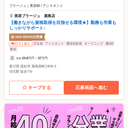
プラージュ
｜
美容師 / アシスタント
美容プラージュ 屋島店
【働きながら資格取得を目指せる環境★】勤務も学業も
しっかりサポート♪
2022 BRONZE受賞
正社員
アシスタント
通信生歓迎
オープニング
週5回
口コミあり
駅近
正
23.8
万円
27
万円
月給
~
香川県
高松市
屋島西町1909-3
潟元駅 徒歩7分
キープする
応募画面へ進む