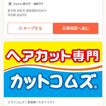
委
25
万円
100
万円
完全歩合
~
香川県
高松市
屋島西町2028-4
潟元駅 徒歩5分
キープする
応募画面へ進む
トライコムズ
｜
美容師 / スタイリスト