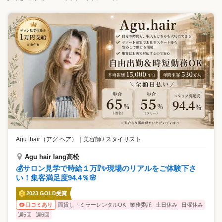
Agu. hair（アグ ヘア）
｜
美容師 / スタイリスト
Agu hair lang高松
💰サロン見学で時給１万⁉✨現場のリアルをご体験下さ
い！集客満足度94.4％🌸
2023 GOLD受賞
面貸し・ミラーレンタルOK
業務委託
土日休み
日曜休み
口コミあり
週5回
週6回