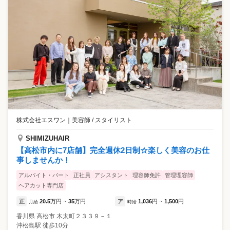
株式会社エスワン
｜
美容師 / スタイリスト
SHIMIZUHAIR
【高松市内に7店舗】完全週休2日制☆楽しく美容のお仕
事しませんか！
アルバイト・パート
正社員
アシスタント
理容師免許
管理理容師
ヘアカット専門店
正
20.5
万円
35
万円
ア
1,036
円
1,500
円
月給
~
時給
~
香川県
高松市
木太町２３３９－１
沖松島駅 徒歩10分