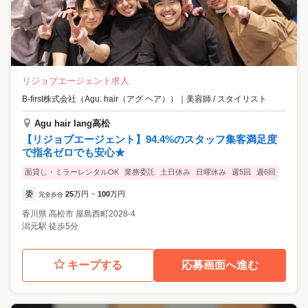
リジョブエージェント求人
B-first株式会社（Agu. hair（アグ ヘア））
｜
美容師 / スタイリスト
Agu hair lang高松
【リジョブエージェント】94.4%のスタッフ集客満足度
で指名ゼロでも安心★
面貸し・ミラーレンタルOK
業務委託
土日休み
日曜休み
週5回
週6回
委
25
万円
100
万円
完全歩合
~
香川県
高松市
屋島西町2028-4
潟元駅 徒歩5分
キープする
応募画面へ進む