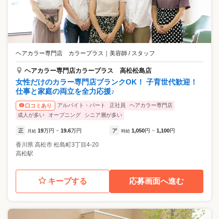
ヘアカラー専門店 カラープラス
｜
美容師 / スタッフ
ヘアカラー専門店カラープラス 高松松島店
女性だけのカラー専門店ブランクOK！ 子育世代歓迎！
仕事と家庭の両立を全力応援♪
アルバイト・パート
正社員
ヘアカラー専門店
口コミあり
成人が多い
オープニング
シニア層が多い
正
19
万円
19.6
万円
ア
1,050
円
1,100
円
月給
~
時給
~
香川県
高松市
松島町3丁目4-20
高松駅
キープする
応募画面へ進む