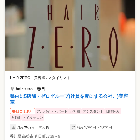
HAIR ZERO
｜
美容師 / スタイリスト
hair zero 春日
県内に5店舗・ゼログループ(社員を豊にする会社。)美容
室
アルバイト・パート
正社員
アシスタント
日曜休み
口コミあり
週5回
ネイルサロン
正
25
万円
30
万円
ア
1,050
円
1,200
円
月給
~
時給
~
香川県
高松市
春日町1739－9