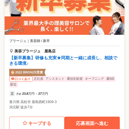
プラージュ
｜
美容師 / 新卒
美容プラージュ 屋島店
【新卒募集】研修も充実★同期と一緒に成長し、相談で
きる環境♪
2022 BRONZE受賞
正社員
アシスタント
通信生歓迎
オープニング
週5回
口コミあり
駅近
正
23.8
万円
27
万円
月給
~
香川県
高松市
屋島西町1909-3
潟元駅 徒歩7分
キープする
応募画面へ進む