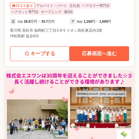
アルバイト・パート
正社員
ヘアカラー専門店
口コミあり
ヘアカット専門店
オープニング
週5回
正
25.9
万円
33.7
万円
ア
1,150
円
1,500
円
月給
~
時給
~
香川県
高松市
福岡町三丁目3-8-5 イオン高松東店内1階
沖松島駅 徒歩8分
キープする
応募画面へ進む