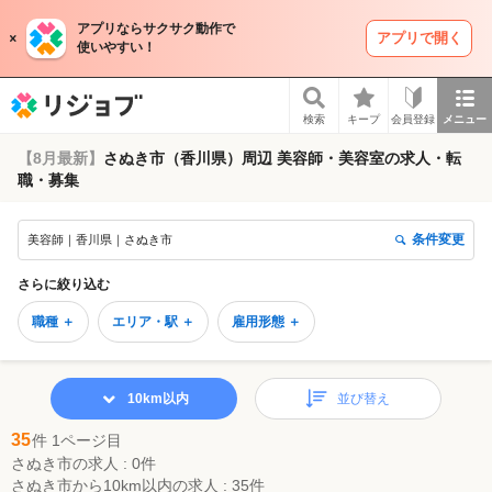
アプリならサクサク動作で
アプリで開く
使いやすい！
リジョブ
検索
キープ
会員登録
メニュー
【8月最新】
さぬき市（香川県）周辺 美容師・美容室の求人・転
職・募集
条件変更
美容師｜香川県｜さぬき市
さらに絞り込む
職種 ＋
エリア・駅 ＋
雇用形態 ＋
10km以内
並び替え
35
件 1ページ目
さぬき市の求人 : 0件
さぬき市から10km以内の求人 : 35件