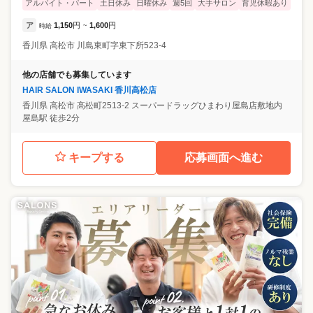
アルバイト・パート
土日休み
日曜休み
週5回
大手サロン
育児休暇あり
ア
1,150
円
1,600
円
時給
~
香川県
高松市
川島東町字東下所523-4
他の店舗でも募集しています
HAIR SALON IWASAKI 香川高松店
香川県
高松市
高松町2513-2 スーパードラッグひまわり屋島店敷地内
屋島駅 徒歩2分
キープする
応募画面へ進む