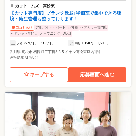
カットコムズ 高松東
【カット専門店】ブランク歓迎♪半個室で集中できる環
境・衛生管理も整っております！
アルバイト・パート
正社員
ヘアカラー専門店
口コミあり
ヘアカット専門店
オープニング
週5回
正
25.9
万円
33.7
万円
ア
1,150
円
1,500
円
月給
~
時給
~
香川県
高松市
福岡町三丁目3-8-5 イオン高松東店内1階
沖松島駅 徒歩8分
キープする
応募画面へ進む