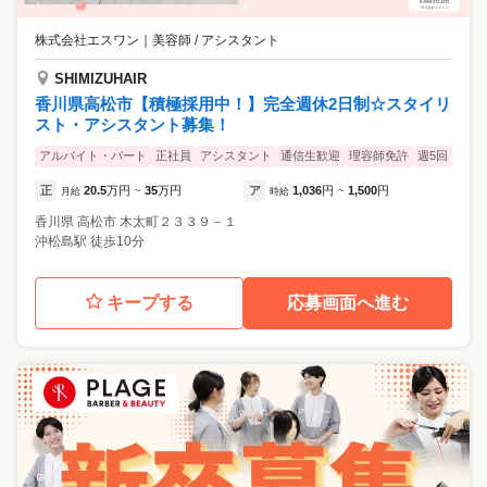
株式会社エスワン
｜
美容師 / アシスタント
SHIMIZUHAIR
香川県高松市【積極採用中！】完全週休2日制☆スタイリ
スト・アシスタント募集！
アルバイト・パート
正社員
アシスタント
通信生歓迎
理容師免許
週5回
正
20.5
万円
35
万円
ア
1,036
円
1,500
円
月給
~
時給
~
香川県
高松市
木太町２３３９－１
沖松島駅 徒歩10分
キープする
応募画面へ進む