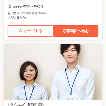
委
25
万円
100
万円
完全歩合
~
香川県
高松市
屋島西町2028-4
潟元駅 徒歩5分
キープする
応募画面へ進む
トライコムズ
｜
美容師 / 店長