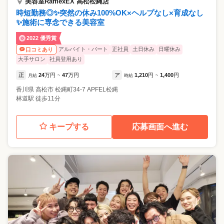
美容室RaffiexEX 高松松縄店
時短勤務◎✨突然の休み100%OK×ヘルプなし×育成なし
✨施術に専念できる美容室
2022 優秀賞
アルバイト・パート
正社員
土日休み
日曜休み
口コミあり
大手サロン
社員登用あり
正
24
万円
47
万円
ア
1,210
円
1,400
円
月給
~
時給
~
香川県
高松市
松縄町34-7 APFEL松縄
林道駅 徒歩11分
キープする
応募画面へ進む