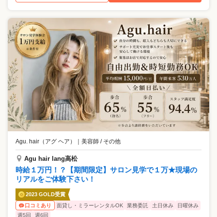
Agu. hair（アグ ヘア）
｜
美容師 / その他
Agu hair lang高松
時給１万円！？【期間限定】サロン見学で１万★現場の
リアルをご体験下さい！
2023 GOLD受賞
面貸し・ミラーレンタルOK
業務委託
土日休み
日曜休み
口コミあり
週5回
週6回