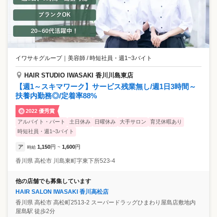
イワサキグループ
｜
美容師 / 時短社員・週1~3バイト
HAIR STUDIO IWASAKI 香川川島東店
【週1～スキマワーク】サービス残業無し/週1日3時間～
扶養内勤務◎/定着率88%
2022 優秀賞
アルバイト・パート
土日休み
日曜休み
大手サロン
育児休暇あり
時短社員・週1~3バイト
ア
1,150
円
1,600
円
時給
~
香川県
高松市
川島東町字東下所523-4
他の店舗でも募集しています
HAIR SALON IWASAKI 香川高松店
香川県
高松市
高松町2513-2 スーパードラッグひまわり屋島店敷地内
屋島駅 徒歩2分