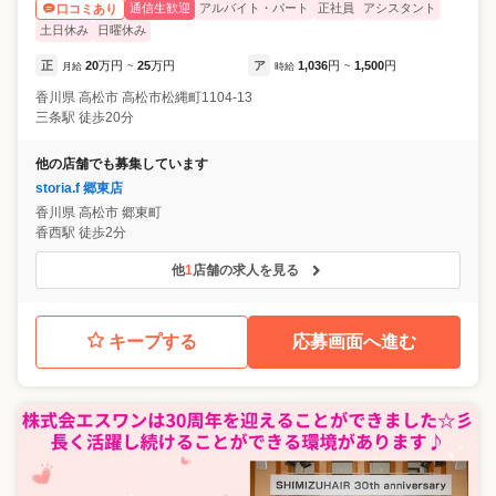
通信生歓迎
アルバイト・パート
正社員
アシスタント
口コミあり
土日休み
日曜休み
正
20
万円
25
万円
ア
1,036
円
1,500
円
月給
~
時給
~
香川県
高松市
高松市松縄町1104-13
三条駅 徒歩20分
他の店舗でも募集しています
storia.f 郷東店
香川県
高松市
郷東町
香西駅 徒歩2分
他
1
店舗の求人を見る
キープする
応募画面へ進む