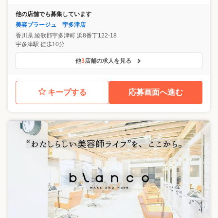
他の店舗でも募集しています
美容プラージュ 宇多津店
香川県
綾歌郡宇多津町
浜8番丁122-18
宇多津駅 徒歩10分
他
3
店舗の求人を見る
キープする
応募画面へ進む