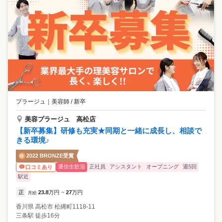
プラージュ
｜
美容師 / 新卒
美容プラージュ 高松店
【新卒募集】研修も充実★同期と一緒に成長し、相談で
きる環境♪
2022 BRONZE受賞
通信生歓迎
正社員
アシスタント
オープニング
週5回
口コミあり
駅近
正
23.8
万円
27
万円
月給
~
香川県
高松市
松縄町1118-11
三条駅 徒歩16分