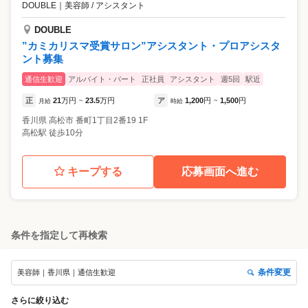
DOUBLE
｜
美容師 / アシスタント
DOUBLE
”カミカリスマ受賞サロン”アシスタント・プロアシスタ
ント募集
通信生歓迎
アルバイト・パート
正社員
アシスタント
週5回
駅近
正
21
万円
23.5
万円
ア
1,200
円
1,500
円
月給
~
時給
~
香川県
高松市
番町1丁目2番19 1F
高松駅 徒歩10分
キープする
応募画面へ進む
条件を指定して再検索
条件変更
美容師｜香川県｜通信生歓迎
さらに絞り込む