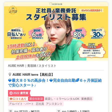
AUBE HAIR
｜
美容師 / スタイリスト
AUBE HAIR terre【高松店】
💎最大８０％の高歩合！💎完全自由出勤🌈６ヶ月保証給
で安心スタート♪
2022 優秀賞
通信生歓迎
面貸し・ミラーレンタルOK
業務委託
口コミあり
アルバイト・パート
正社員
アシスタント
正
27
万円
90
万円
ア
1,050
円
1,226
円
月給
~
時給
~