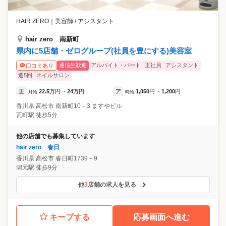
HAIR ZERO
｜
美容師 / アシスタント
hair zero 南新町
県内に5店舗・ゼログループ(社員を豊にする)美容室
通信生歓迎
アルバイト・パート
正社員
アシスタント
口コミあり
週5回
ネイルサロン
正
22.5
万円
24
万円
ア
1,050
円
1,200
円
月給
~
時給
~
香川県
高松市
南新町10－3 ますやビル
瓦町駅 徒歩5分
他の店舗でも募集しています
hair zero 春日
香川県
高松市
春日町1739－9
潟元駅 徒歩9分
他
3
店舗の求人を見る
キープする
応募画面へ進む