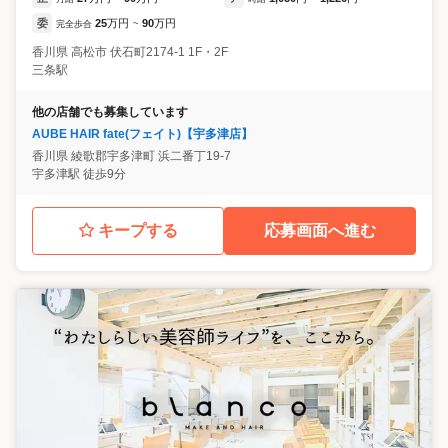
委
25
万円
90
万円
完全歩合
~
香川県
高松市
伏石町2174-1 1F・2F
三条駅
他の店舗でも募集しています
AUBE HAIR fate(フェイト)【宇多津店】
香川県
綾歌郡宇多津町
浜二番丁19-7
宇多津駅 徒歩9分
キープする
応募画面へ進む