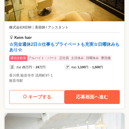
株式会社KEIM
｜
美容師 / アシスタント
Keim hair
☆完全週休2日☆仕事もプライベートも充実☆日曜休みも
あり☆
通信生歓迎
アルバイト・パート
正社員
土日休み
日曜休み
寮完備
正
21
万円
24
万円
ア
1,100
円
1,500
円
月給
~
時給
~
香川県
観音寺市
流岡町97-1
観音寺駅
キープする
応募画面へ進む