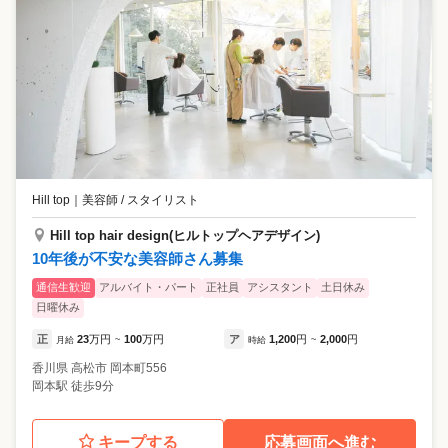
Hill top
｜
美容師 / スタイリスト
Hill top hair design(ヒルトップヘアデザイン)
10年後が不安な美容師さん募集
通信生歓迎
アルバイト・パート
正社員
アシスタント
土日休み
日曜休み
正
23
万円
100
万円
ア
1,200
円
2,000
円
月給
~
時給
~
香川県
高松市
岡本町556
岡本駅 徒歩9分
キープする
応募画面へ進む