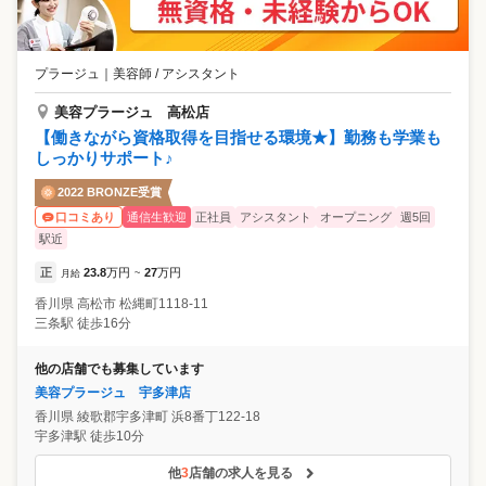
プラージュ
｜
美容師 / アシスタント
美容プラージュ 高松店
【働きながら資格取得を目指せる環境★】勤務も学業も
しっかりサポート♪
2022 BRONZE受賞
通信生歓迎
正社員
アシスタント
オープニング
週5回
口コミあり
駅近
正
23.8
万円
27
万円
月給
~
香川県
高松市
松縄町1118-11
三条駅 徒歩16分
他の店舗でも募集しています
美容プラージュ 宇多津店
香川県
綾歌郡宇多津町
浜8番丁122-18
宇多津駅 徒歩10分
他
3
店舗の求人を見る