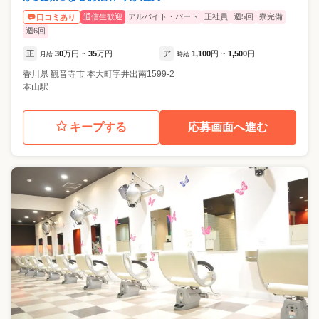
通信生歓迎
アルバイト・パート
正社員
週5回
寮完備
口コミあり
週6回
正
30
万円
35
万円
ア
1,100
円
1,500
円
月給
~
時給
~
香川県
観音寺市
本大町字井出南1599-2
本山駅
キープする
応募画面へ進む