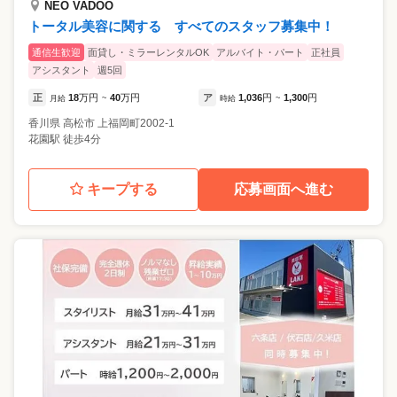
NEO VADOO
トータル美容に関する すべてのスタッフ募集中！
通信生歓迎
面貸し・ミラーレンタルOK
アルバイト・パート
正社員
アシスタント
週5回
正
18
万円
40
万円
ア
1,036
円
1,300
円
月給
~
時給
~
香川県
高松市
上福岡町2002-1
花園駅 徒歩4分
キープする
応募画面へ進む