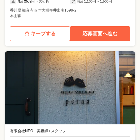
正
25
万円
30
万円
ア
1,100
円
1,500
円
月給
~
時給
~
香川県
観音寺市
本大町字井出南1599-2
本山駅
キープする
応募画面へ進む
有限会社NEO
｜
美容師 / スタッフ