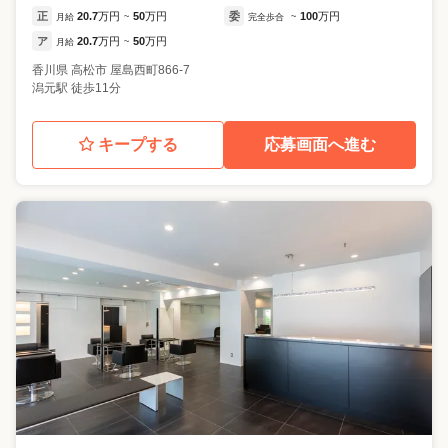
正
20.7
万円
50
万円
委
100
万円
月給
~
完全歩合
~
ア
20.7
万円
50
万円
月給
~
香川県
高松市
屋島西町866-7
潟元駅 徒歩11分
キープする
応募画面へ進む