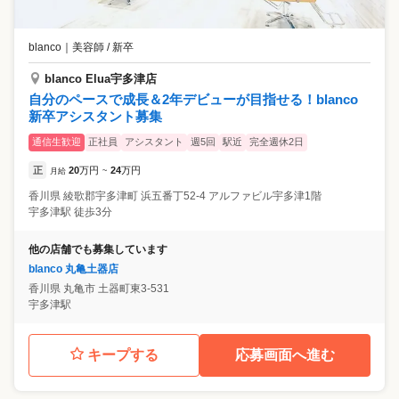
blanco
｜
美容師 / 新卒
blanco Elua宇多津店
自分のペースで成長＆2年デビューが目指せる！blanco
新卒アシスタント募集
通信生歓迎
正社員
アシスタント
週5回
駅近
完全週休2日
正
20
万円
24
万円
月給
~
香川県
綾歌郡宇多津町
浜五番丁52-4 アルファビル宇多津1階
宇多津駅 徒歩3分
他の店舗でも募集しています
blanco 丸亀土器店
香川県
丸亀市
土器町東3-531
宇多津駅
キープする
応募画面へ進む