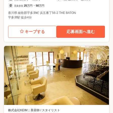
委
25
万円
50
万円
完全歩合
~
香川県
綾歌郡宇多津町
浜五番丁56-2 THE BATON
宇多津駅 徒歩4分
キープする
応募画面へ進む
株式会社KEIM
｜
美容師 / スタイリスト