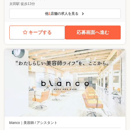
太田駅 徒歩13分
他
1
店舗の求人を見る
キープする
応募画面へ進む
blanco
｜
美容師 / アシスタント