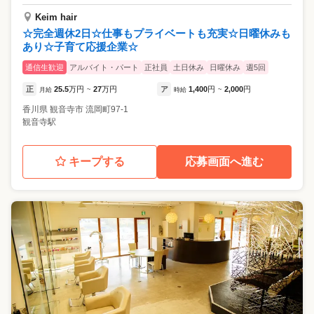
Keim hair
☆完全週休2日☆仕事もプライベートも充実☆日曜休みも
あり☆子育て応援企業☆
通信生歓迎
アルバイト・パート
正社員
土日休み
日曜休み
週5回
正
25.5
万円
27
万円
ア
1,400
円
2,000
円
月給
~
時給
~
香川県
観音寺市
流岡町97-1
観音寺駅
キープする
応募画面へ進む