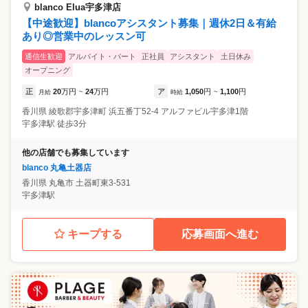
blanco Elua宇多津店
【中途歓迎】blancoアシスタント募集｜週休2日＆有給
あり◎営業中のレッスン可
通信生歓迎
アルバイト・パート
正社員
アシスタント
土日休み
オープニング
正
20
万円
24
万円
ア
1,050
円
1,100
円
月給
~
時給
~
香川県
綾歌郡宇多津町
浜五番丁52-4 アルファビル宇多津1階
宇多津駅 徒歩3分
他の店舗でも募集しています
blanco 丸亀土器店
香川県
丸亀市
土器町東3-531
宇多津駅
キープする
応募画面へ進む