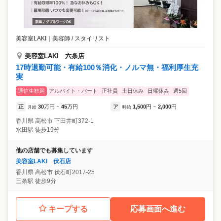
美容室LAKI
｜
美容師 / スタイリスト
美容室LAKI 六条店
17時退勤可能・有給100％消化・ノルマ無・福利厚生充
実
通信生歓迎
アルバイト・パート
正社員
土日休み
日曜休み
週5回
正
30
万円
45
万円
ア
1,500
円
2,000
円
月給
~
時給
~
香川県
高松市
下田井町372-1
水田駅 徒歩19分
他の店舗でも募集しています
美容室LAKI 伏石店
香川県
高松市
伏石町2017-25
三条駅 徒歩9分
キープする
応募画面へ進む