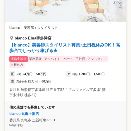
blanco
｜
美容師 / スタイリスト
blanco Elua宇多津店
【blanco】美容師スタイリスト募集♪土日祝休みOK！高
歩合でしっかり稼げる★
通信生歓迎
業務委託
アルバイト・パート
正社員
アシスタント
土日休み
正
24
万円
50
万円
ア
1,200
円
1,500
円
月給
~
時給
~
委
25
万円
60
万円
完全歩合
~
香川県
綾歌郡宇多津町
浜五番丁52-4 アルファビル宇多津1階
宇多津駅 徒歩3分
他の店舗でも募集しています
blanco 丸亀土器店
香川県
丸亀市
土器町東3-531
宇多津駅