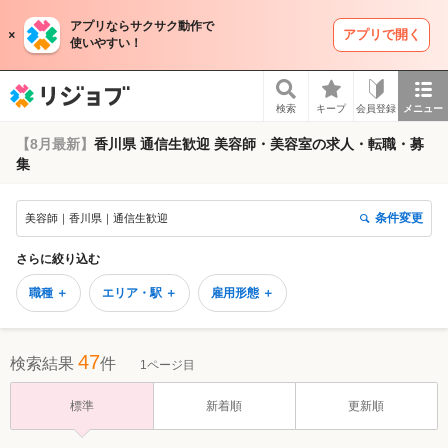
アプリならサクサク動作で
アプリで開く
使いやすい！
リジョブ
検索
キープ
会員登録
メニュー
【8月最新】
香川県 通信生歓迎 美容師・美容室の求人・転職・募
集
条件変更
美容師｜香川県｜通信生歓迎
さらに絞り込む
職種 ＋
エリア・駅 ＋
雇用形態 ＋
47
検索結果
件
1ページ目
標準
新着順
更新順