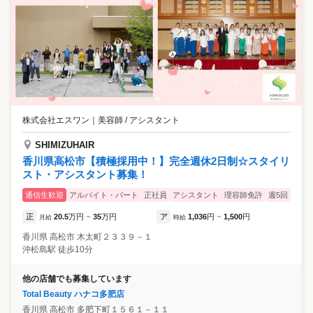
株式会社エスワン
｜
美容師 / アシスタント
SHIMIZUHAIR
香川県高松市【積極採用中！】完全週休2日制☆スタイリ
スト・アシスタント募集！
通信生歓迎
アルバイト・パート
正社員
アシスタント
理容師免許
週5回
正
20.5
万円
35
万円
ア
1,036
円
1,500
円
月給
~
時給
~
香川県
高松市
木太町２３３９－１
沖松島駅 徒歩10分
他の店舗でも募集しています
Total Beauty ハナコ多肥店
香川県
高松市
多肥下町１５６１－１１