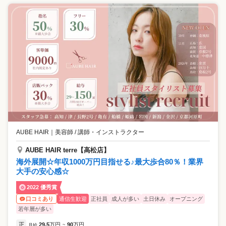
AUBE HAIR
｜
美容師 / 講師・インストラクター
AUBE HAIR terre【高松店】
海外展開☆年収1000万円目指せる♪最大歩合80％！業界
大手の安心感☆
2022 優秀賞
通信生歓迎
正社員
成人が多い
土日休み
オープニング
口コミあり
若年層が多い
正
29.5
万円
90
万円
月給
~