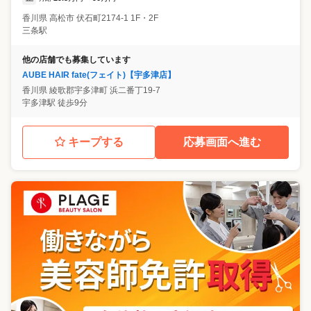
香川県
高松市
伏石町2174-1 1F・2F
三条駅
他の店舗でも募集しています
AUBE HAIR fate(フェイト)【宇多津店】
香川県
綾歌郡宇多津町
浜二番丁19-7
宇多津駅 徒歩9分
キープする
応募画面へ進む