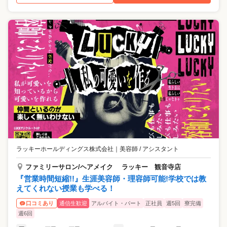
ラッキーホールディングス株式会社
｜
美容師 / アシスタント
ファミリーサロン/ヘアメイク ラッキー 観音寺店
『営業時間短縮!!』生涯美容師・理容師可能!学校では教
えてくれない授業も学べる！
通信生歓迎
アルバイト・パート
正社員
週5回
寮完備
口コミあり
週6回