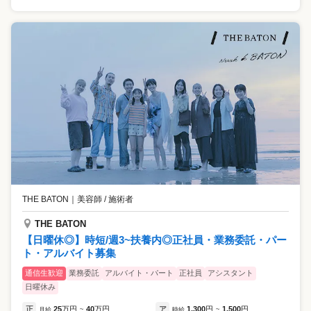
THE BATON
｜
美容師 / 施術者
THE BATON
【日曜休◎】時短/週3~扶養内◎正社員・業務委託・パー
ト・アルバイト募集
通信生歓迎
業務委託
アルバイト・パート
正社員
アシスタント
日曜休み
正
25
万円
40
万円
ア
1,300
円
1,500
円
月給
~
時給
~