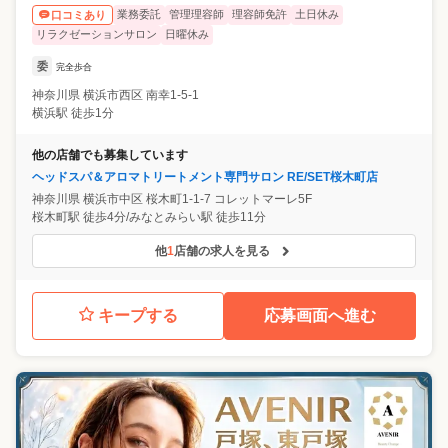
業務委託
管理理容師
理容師免許
土日休み
口コミあり
リラクゼーションサロン
日曜休み
委
完全歩合
神奈川県
横浜市西区
南幸1-5-1
横浜駅 徒歩1分
他の店舗でも募集しています
ヘッドスパ＆アロマトリートメント専門サロン RE/SET桜木町店
神奈川県
横浜市中区
桜木町1-1-7 コレットマーレ5F
桜木町駅 徒歩4分/みなとみらい駅 徒歩11分
他
1
店舗の求人を見る
キープする
応募画面へ進む