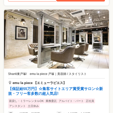
Shanti東戸塚/ emu la piece 戸塚
｜
美容師 / スタイリスト
emu la piece 【エミューラピエス】
【保証給55万円】☆集客サイトエリア賞受賞サロン☆新
規・フリー客多数の超人気店!
面貸し・ミラーレンタルOK
業務委託
アルバイト・パート
正社員
アシスタント
土日休み