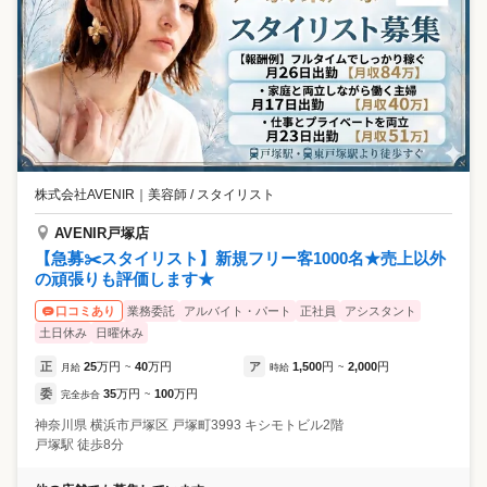
株式会社AVENIR
｜
美容師 / スタイリスト
AVENIR戸塚店
【急募✂️スタイリスト】新規フリー客1000名★売上以外
の頑張りも評価します★
業務委託
アルバイト・パート
正社員
アシスタント
口コミあり
土日休み
日曜休み
正
25
万円
40
万円
ア
1,500
円
2,000
円
月給
~
時給
~
委
35
万円
100
万円
完全歩合
~
神奈川県
横浜市戸塚区
戸塚町3993 キシモトビル2階
戸塚駅 徒歩8分