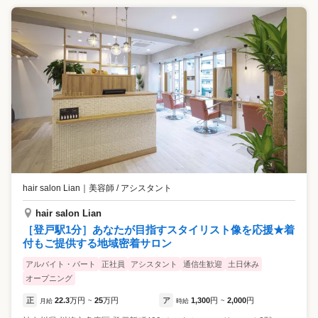
hair salon Lian
｜
美容師 / アシスタント
hair salon Lian
［登戸駅1分］あなたが目指すスタイリスト像を応援★着
付もご提供する地域密着サロン
アルバイト・パート
正社員
アシスタント
通信生歓迎
土日休み
オープニング
正
22.3
万円
25
万円
ア
1,300
円
2,000
円
月給
~
時給
~