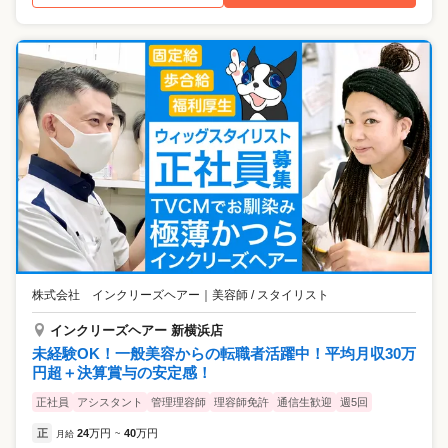
株式会社 インクリーズヘアー
｜
美容師 / スタイリスト
インクリーズヘアー 新横浜店
未経験OK！一般美容からの転職者活躍中！平均月収30万
円超＋決算賞与の安定感！
正社員
アシスタント
管理理容師
理容師免許
通信生歓迎
週5回
正
24
万円
40
万円
月給
~