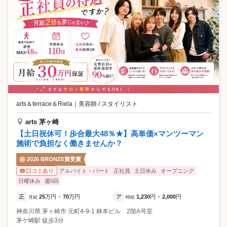
arts＆terrace＆Riela
｜
美容師 / スタイリスト
arts 茅ヶ崎
【土日祝休可！歩合最大48％★】高単価×マンツーマン
施術で負担なく働きませんか？
2026 BRONZE賞受賞
アルバイト・パート
正社員
土日休み
オープニング
口コミあり
日曜休み
週5回
正
25
万円
70
万円
ア
1,230
円
2,000
円
月給
~
時給
~
神奈川県
茅ヶ崎市
元町4-9-1 林本ビル 2階A号室
茅ケ崎駅 徒歩3分