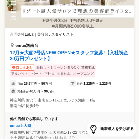
合同会社LaLa
｜
美容師 / スタイリスト
emue湘南台
12月★大船2号店NEW OPEN★スタッフ急募!【入社祝金
30万円プレゼント】
面貸し・ミラーレンタルOK
業務委託
口コミあり
アルバイト・パート
正社員
土日休み
オープニング
正
25.5
万円
50
万円
ア
1,225
円
1,225
円
月給
~
時給
~
委
40
万円
96
万円
完全歩合
~
神奈川県
藤沢市
湘南台1-11-11 エルザス湘南Ⅱ1階
湘南台駅 徒歩4分
他の店舗でも募集しています
emue上大岡
新着求人を受け取る
神奈川県
横浜市港南区
上大岡西1-17-22 ラウンドスリー小宮1階
上大岡駅 徒歩2分/港南中央駅 徒歩12分