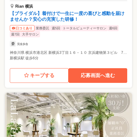
Rian 横浜
【ブライダル】着付けで一生に一度の喜びと感動を届け
ませんか？安心の充実した研修！
業務委託
週5回
トータルビューティーサロン
週6回
口コミあり
週7回
大手サロン
委
完全歩合
神奈川県
横浜市港北区
新横浜3丁目１６－１０ 京浜建物第３ビル 704
新横浜駅 徒歩6分
キープする
応募画面へ進む