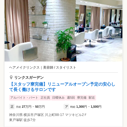
ヘアメイクリンクス
｜
美容師 / スタイリスト
リンクスガーデン
【スタッフ寮完備】リニューアルオープン予定の安心し
て長く働けるサロンです
アルバイト・パート
正社員
日曜休み
週5回
寮完備
駅近
正
27
万円
50
万円
ア
1,300
円
1,500
円
月給
~
時給
~
神奈川県
横浜市戸塚区
川上町88-17 マツキビル2Ｆ
東戸塚駅 徒歩7分