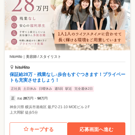
hitoHito
｜
美容師 / スタイリスト
hitoHito
保証給28万・残業なし♪歩合もすぐつきます！プライベー
トも充実させましょう！
正社員
土日休み
日曜休み
週5回
駅近
完全週休2日
正
28
万円
50
万円
月給
~
神奈川県
横浜市港南区
最戸2-21-10 MOEビル２F
上大岡駅 徒歩5分
キープする
応募画面へ進む