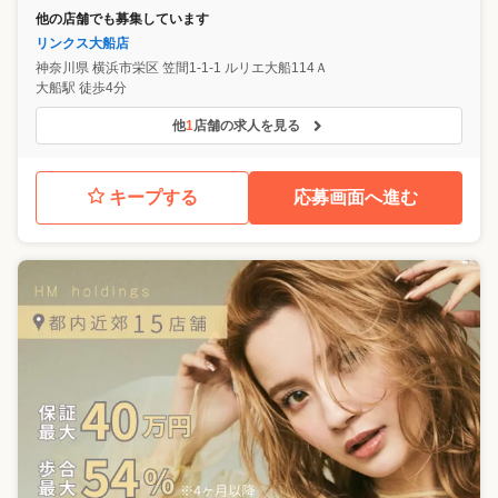
他の店舗でも募集しています
リンクス大船店
神奈川県
横浜市栄区
笠間1-1-1 ルリエ大船114Ａ
大船駅 徒歩4分
他
1
店舗の求人を見る
キープする
応募画面へ進む