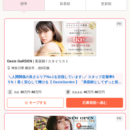
標準
新着順
更新順
PR
Oasis GaRDEN
| 美容師 / スタイリスト
神奈川県 横浜市 ...他9店舗
＼人間関係の良さエリアNo.1を目指しています♪／ スタッフ定着率9
5％！長く安心して輝ける【 OasisGarden 】 「美容師としてずっと笑顔
でいたい」 そんな想いを叶えるために、私たちは「人」を一番大切にし
正
30
万円
80
万円
委
40
万円
80
万円
ています。 転職して「毎日が楽しくなった！」と笑うスタッフが多数活
月給
~
完全歩合
~
躍中☆ ✨ OasisGardenの「働きやすさ」3大ポイント ✨ 【人間関係のス
キープする
応募画面へ進む
トレスゼロ！】 困った時はすぐ助け合えるチームワーク。 風通しの良さ
はどこにも負けません♪ 【私生活に合わせた「最新フレックス」導
入！】 月8日休み＆土日祝休みもOK。 最低3時間勤務〜可能なので、パ
パ・ママ美容師やブランクがある方も 無理なく自分のペースで働けます
PR
◎ 【圧倒的な集客力で、頑張りをしっかり評価！】 エリア賞多数受賞！
フリー客が多数ご来店されるので、入客チャンスが豊富でしっかり稼げ