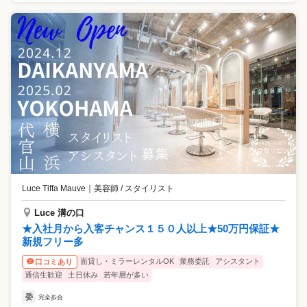
Luce Tiffa Mauve
｜
美容師 / スタイリスト
Luce 溝の口
★入社月から入客チャンス１５０人以上★50万円保証★
新規フリー多
面貸し・ミラーレンタルOK
業務委託
アシスタント
口コミあり
通信生歓迎
土日休み
若年層が多い
委
完全歩合