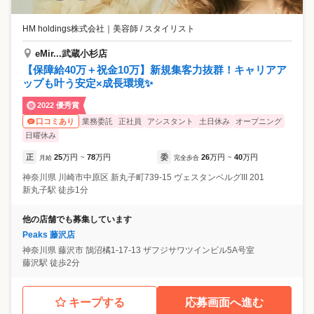
HM holdings株式会社
｜
美容師 / スタイリスト
eMir...武蔵小杉店
【保障給40万＋祝金10万】新規集客力抜群！キャリアア
ップも叶う安定×成長環境✨
2022 優秀賞
業務委託
正社員
アシスタント
土日休み
オープニング
口コミあり
日曜休み
正
25
万円
78
万円
委
26
万円
40
万円
月給
~
完全歩合
~
神奈川県
川崎市中原区
新丸子町739-15 ヴェスタンベルグIII 201
新丸子駅 徒歩1分
他の店舗でも募集しています
Peaks 藤沢店
神奈川県
藤沢市
鵠沼橘1-17-13 ザフジサワツインビル5A号室
藤沢駅 徒歩2分
キープする
応募画面へ進む