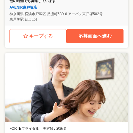
他の店舗でも募集しています
AVENIR東戸塚店
神奈川県
横浜市戸塚区
品濃町539-6 アーバン東戸塚502号
東戸塚駅 徒歩1分
キープする
応募画面へ進む
FORTEブライダル
｜
美容師 / 施術者