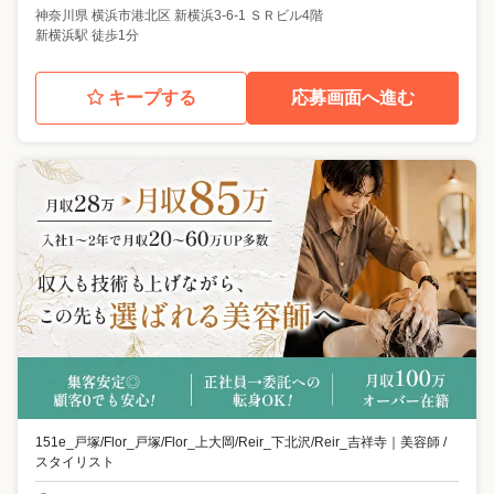
神奈川県
横浜市港北区
新横浜3-6-1 ＳＲビル4階
新横浜駅 徒歩1分
キープする
応募画面へ進む
151e_戸塚/Flor_戸塚/Flor_上大岡/Reir_下北沢/Reir_吉祥寺
｜
美容師 /
スタイリスト