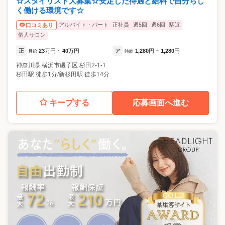
☆スタイリスト大募集☆安定した待遇と給料で自分らし
く働ける環境です☆
アルバイト・パート
正社員
週5回
週6回
駅近
口コミあり
個人サロン
正
23
万円
40
万円
ア
1,280
円
1,280
円
月給
~
時給
~
神奈川県
横浜市磯子区
杉田2-1-1
杉田駅 徒歩1分/新杉田駅 徒歩14分
キープする
応募画面へ進む