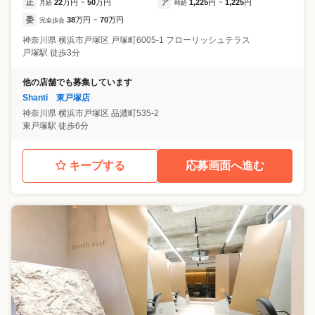
正
22
万円
50
万円
ア
1,225
円
1,225
円
月給
~
時給
~
委
38
万円
70
万円
完全歩合
~
神奈川県
横浜市戸塚区
戸塚町6005-1 フローリッシュテラス
戸塚駅 徒歩3分
他の店舗でも募集しています
Shanti 東戸塚店
神奈川県
横浜市戸塚区
品濃町535-2
東戸塚駅 徒歩6分
キープする
応募画面へ進む