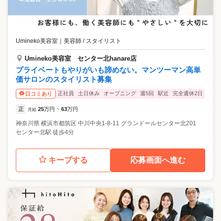
Umineko美容室
｜
美容師 / スタイリスト
Umineko美容室 センター北hanare店
プライベートもやりがいも諦めない。マンツーマン高単
価サロンのスタイリスト募集
正社員
土日休み
オープニング
週5回
駅近
完全週休2日
口コミあり
正
25
万円
63
万円
月給
~
神奈川県
横浜市都筑区
中川中央1-8-11 グランドールセンター北201
センター北駅 徒歩4分
キープする
応募画面へ進む