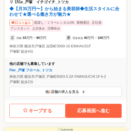
151e_戸塚 イチゴイチ_トツカ
◆【月35万円〜】から始まる美容師◆生活スタイルに合
わせて★選べる働き方が魅力★
面貸し・ミラーレンタルOK
業務委託
正社員
口コミあり
アシスタント
土日休み
日曜休み
正
33
万円
90
万円
委
40
万円
100
万円
月給
~
完全歩合
~
神奈川県
横浜市戸塚区
吉田町3000-10 EINHAUS1F
戸塚駅 徒歩4分
他の店舗でも募集しています
Flor_戸塚 フロール_トツカ
神奈川県
横浜市戸塚区
戸塚町6003-5 ZA YAMAGUCHI 1F A-2
戸塚駅 徒歩2分
他
1
店舗の求人を見る
キープする
応募画面へ進む