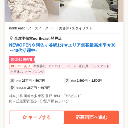
north east（ノースイースト）
｜
美容師 / スタイリスト
全席半個室northeast 登戸店
NEWOPEN💠阿佐ヶ谷駅1分★エリア集客最高水準★30
～40代活躍中♪
2021 優秀賞
業務委託
アルバイト・パート
正社員
アシスタント
口コミあり
土日休み
オープニング
正
23
万円
50
万円
ア
1,500
円
1,500
円
月給
~
時給
~
委
35
万円
60
万円
完全歩合
~
神奈川県
川崎市多摩区
登戸1893-1 TSSビル1F
向ヶ丘遊園駅 徒歩3分/登戸駅 徒歩11分
キープする
応募画面へ進む