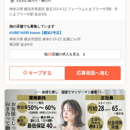
委
25
万円
90
万円
完全歩合
~
神奈川県
横浜市青葉区
新石川2-4-12 フォーラムたまプラーザ3階 B
たまプラーザ駅 徒歩3分
他の店舗でも募集しています
AUBE HAIR kanon【横浜2号店】
神奈川県
横浜市西区
南幸2-16-22 金属ビル2F
横浜駅 徒歩6分
他
10
店舗の求人を見る
キープする
応募画面へ進む