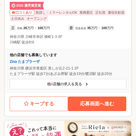
2026 優秀賞受賞
面貸し・ミラーレンタルOK
業務委託
正社員
通信生歓迎
口コミあり
土日休み
オープニング
正
26
万円
100
万円
委
35
万円
100
万円
月給
~
完全歩合
~
神奈川県
川崎市幸区
柳町1-3 4F
川崎駅 徒歩8分
他の店舗でも募集しています
Zina たまプラーザ
神奈川県
横浜市青葉区
美しが丘2-21-1 2F
たまプラーザ駅 徒歩7分/あざみ野駅 徒歩19分/鷺沼駅 徒歩20分
他
4
店舗の求人を見る
キープする
応募画面へ進む