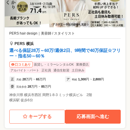
PERS hair design
｜
美容師 / スタイリスト
PERS 横浜
選べる保証28万～60万!週休2日、9時間で40万保証☆フリ
ー・指名50～60％
面貸し・ミラーレンタルOK
業務委託
口コミあり
アルバイト・パート
正社員
通信生歓迎
土日休み
正
28
万円
65
万円
ア
1,300
円
2,800
円
月給
~
時給
~
委
28
万円
85
万円
完全歩合
~
神奈川県
横浜市西区
岡野1-8-3 ミック横浜ビル 2階
横浜駅 徒歩6分
キープする
応募画面へ進む