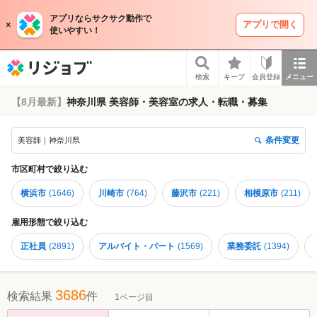
アプリならサクサク動作で
アプリで開く
使いやすい！
リジョブ
検索
キープ
会員登録
メニュー
【8月最新】
神奈川県 美容師・美容室の求人・転職・募集
条件変更
美容師｜神奈川県
市区町村
で絞り込む
横浜市
(
1646
)
川崎市
(
764
)
藤沢市
(
221
)
相模原市
(
211
)
雇用形態
で絞り込む
正社員
(
2891
)
アルバイト・パート
(
1569
)
業務委託
(
1394
)
3686
検索結果
件
1ページ目