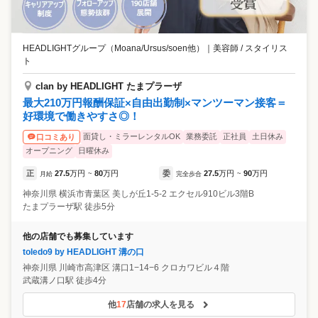
HEADLIGHTグループ（Moana/Ursus/soen他）
｜
美容師 / スタイリス
ト
clan by HEADLIGHT たまプラーザ
最大210万円報酬保証×自由出勤制×マンツーマン接客＝
好環境で働きやすさ◎！
面貸し・ミラーレンタルOK
業務委託
正社員
土日休み
口コミあり
オープニング
日曜休み
正
27.5
万円
80
万円
委
27.5
万円
90
万円
月給
~
完全歩合
~
神奈川県
横浜市青葉区
美しが丘1-5-2 エクセル910ビル3階B
たまプラーザ駅 徒歩5分
他の店舗でも募集しています
toledo9 by HEADLIGHT 溝の口
神奈川県
川崎市高津区
溝口1−14−6 クロカワビル４階
武蔵溝ノ口駅 徒歩4分
他
17
店舗の求人を見る