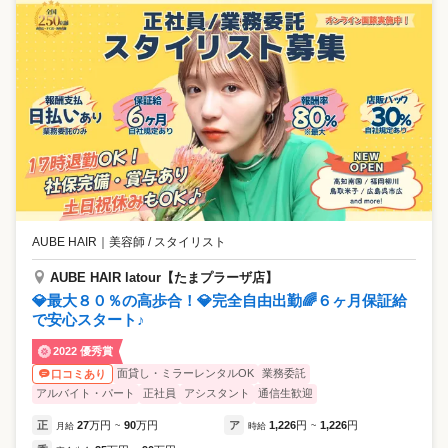
AUBE HAIR
｜
美容師 / スタイリスト
AUBE HAIR latour【たまプラーザ店】
💎最大８０％の高歩合！💎完全自由出勤🌈６ヶ月保証給
で安心スタート♪
2022 優秀賞
面貸し・ミラーレンタルOK
業務委託
口コミあり
アルバイト・パート
正社員
アシスタント
通信生歓迎
正
27
万円
90
万円
ア
1,226
円
1,226
円
月給
~
時給
~