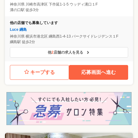
神奈川県
川崎市高津区
下作延1-1-5 ウッディ溝口１F
溝の口駅 徒歩3分
他の店舗でも募集しています
Luce 綱島
神奈川県
横浜市港北区
綱島西1-4-13 パークサイドレジデンス１F
綱島駅 徒歩2分
他
2
店舗の求人を見る
キープする
応募画面へ進む