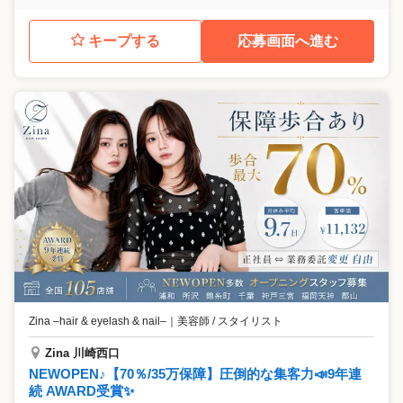
キープする
応募画面へ進む
Zina –hair & eyelash & nail–
｜
美容師 / スタイリスト
Zina 川崎西口
NEWOPEN♪【70％/35万保障】圧倒的な集客力📣9年連
続 AWARD受賞✨