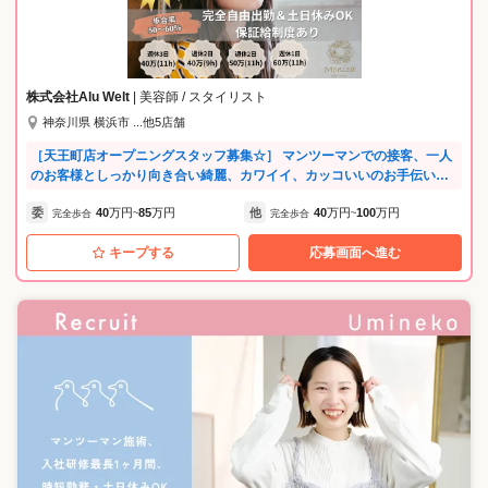
る仕組みです。 ＼ブランクのある方・子育て中の方も大歓迎！／ 🎁 体
験入店費用として【30,000円】支給いたします！ 「お話だけ聞いてみた
い」「サロンの空気感を見たい」でもOK！ ご応募後、まずはお気軽に
サロン見学へお越しください♪
株式会社Alu Welt
| 美容師 / スタイリスト
神奈川県 横浜市 ...他5店舗
［天王町店オープニングスタッフ募集☆］ マンツーマンでの接客、一人
のお客様としっかり向き合い綺麗、カワイイ、カッコいいのお手伝いを
一緒にしていきましょう。 歩合率は５０%から材料費などで引かれる等
委
40
万円
85
万円
他
40
万円
100
万円
は一切ありません。 プライベートの時間も大切にしながら素敵な美容師
完全歩合
~
完全歩合
~
ライフ一緒にやりましょう☆ 働き方に応じた保証給もありますので詳細
キープする
応募画面へ進む
はサロン見学時にご説明します^^ 見学だけでもお気軽にお待ちしており
ます♪