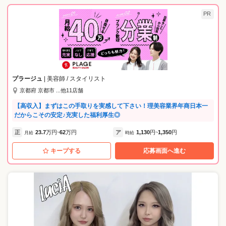
PR
プラージュ
| 美容師 / スタイリスト
京都府 京都市 ...他11店舗
【高収入】まずはこの手取りを実感して下さい！理美容業界年商日本一
だからこその安定♪充実した福利厚生◎
正
23.7
万円
62
万円
ア
1,130
円
1,350
円
月給
~
時給
~
キープする
応募画面へ進む