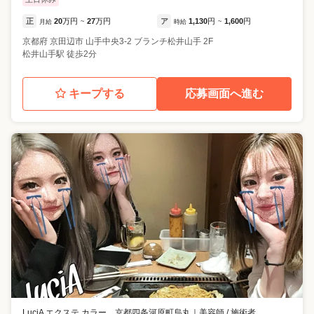
正
20
万円
27
万円
ア
1,130
円
1,600
円
月給
~
時給
~
京都府
京田辺市
山手中央3-2 ブランチ松井山手 2F
松井山手駅 徒歩2分
キープする
応募画面へ進む
LuciA エクステ カラー 京都四条河原町烏丸
｜
美容師 / 施術者