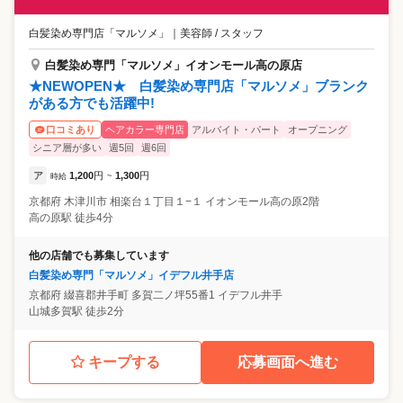
白髪染め専門店「マルソメ」
｜
美容師 / スタッフ
白髪染め専門「マルソメ」イオンモール高の原店
★NEWOPEN★ 白髪染め専門店「マルソメ」ブランク
がある方でも活躍中!
ヘアカラー専門店
アルバイト・パート
オープニング
口コミあり
シニア層が多い
週5回
週6回
ア
1,200
円
1,300
円
時給
~
京都府
木津川市
相楽台１丁目１−１ イオンモール高の原2階
高の原駅 徒歩4分
他の店舗でも募集しています
白髪染め専門「マルソメ」イデフル井手店
京都府
綴喜郡井手町
多賀二ノ坪55番1 イデフル井手
山城多賀駅 徒歩2分
キープする
応募画面へ進む