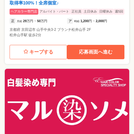
取得率100%！全席個室♪
ヘアカラー専門店
アルバイト・パート
正社員
土日休み
日曜休み
週5回
正
29
万円
50
万円
ア
1,200
円
2,000
円
月給
~
時給
~
京都府
京田辺市
山手中央3-2 ブランチ松井山手 2F
松井山手駅 徒歩2分
キープする
応募画面へ進む