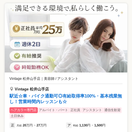
Vintage 松井山手店
｜
美容師 / アシスタント
Vintage 松井山手店
駅近☆車・バイク通勤可◎有給取得率100%・基本残業無
し！営業時間内レッスンも☆
ヘアカラー専門店
アルバイト・パート
正社員
アシスタント
通信生歓迎
土日休み
正
20
万円
27
万円
ア
1,130
円
1,500
円
月給
~
時給
~