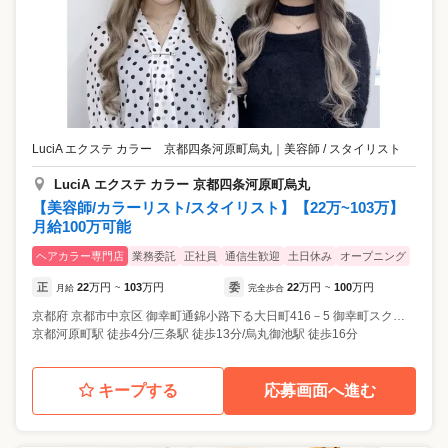
LuciA エクステ カラー 京都四条河原町烏丸
｜
美容師 / スタイリスト
LuciA エクステ カラー 京都四条河原町烏丸
【美容師/カラーリスト/スタイリスト】【22万~103万】
月給100万可能
ヘアカラー専門店
業務委託
正社員
通信生歓迎
土日休み
オープニング
正
22
万円
103
万円
委
22
万円
100
万円
月給
~
完全歩合
~
京都府
京都市中京区
御幸町通錦小路下る大日町416－5 御幸町スクエアDECO3 2F
京都河原町駅 徒歩4分/三条駅 徒歩13分/烏丸御池駅 徒歩16分
キープする
応募画面へ進む