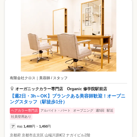
有限会社クロス
｜
美容師 / スタッフ
オーガニックカラー専門店 Organic 修学院駅前店
【週2日・3h～OK】ブランクある美容師歓迎！オープニ
ングスタッフ（駅徒歩1分）
ヘアカラー専門店
アルバイト・パート
オープニング
週5回
駅近
社員登用あり
ア
1,400
円
1,450
円
時給
~
京都府
京都市左京区
山端川原町2 ナガイビル2階