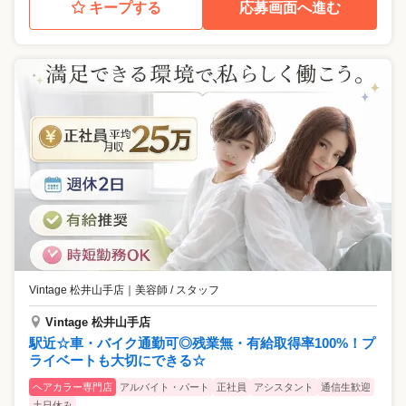
キープする
応募画面へ進む
Vintage 松井山手店
｜
美容師 / スタッフ
Vintage 松井山手店
駅近☆車・バイク通勤可◎残業無・有給取得率100%！プ
ライベートも大切にできる☆
ヘアカラー専門店
アルバイト・パート
正社員
アシスタント
通信生歓迎
土日休み