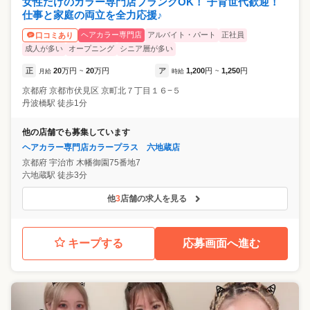
女性だけのカラー専門店ブランクOK！ 子育世代歓迎！
仕事と家庭の両立を全力応援♪
ヘアカラー専門店
アルバイト・パート
正社員
口コミあり
成人が多い
オープニング
シニア層が多い
正
20
万円
20
万円
ア
1,200
円
1,250
円
月給
~
時給
~
京都府
京都市伏見区
京町北７丁目１６−５
丹波橋駅 徒歩1分
他の店舗でも募集しています
ヘアカラー専門店カラープラス 六地蔵店
京都府
宇治市
木幡御園75番地7
六地蔵駅 徒歩3分
他
3
店舗の求人を見る
キープする
応募画面へ進む