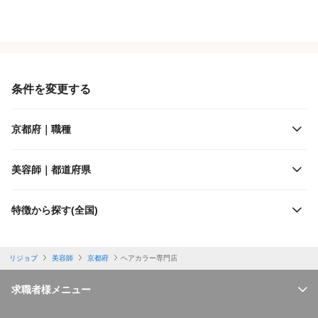
役職・採用対象
JR西日本
雇用形態
近畿日本鉄道
条件を変更する
施設形態
京阪電鉄
京都府｜職種
客層
阪急電鉄
美容師｜都道府県
出勤日数
嵯峨野観光鉄道
特徴から探す(全国)
休日
叡山電鉄
リジョブ
美容師
京都府
ヘアカラー専門店
勤務体制
京都丹後鉄道
求職者様メニュー
特徴
京都市交通局