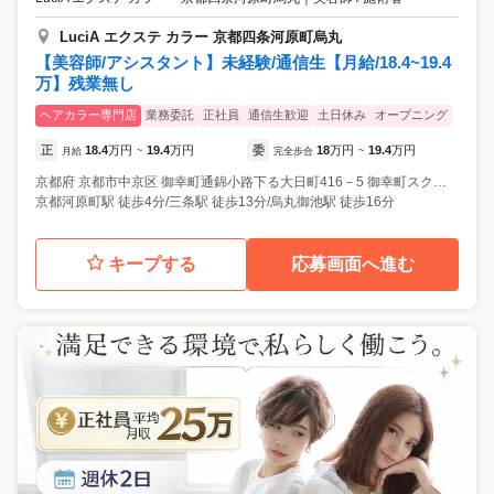
LuciA エクステ カラー 京都四条河原町烏丸
【美容師/アシスタント】未経験/通信生【月給/18.4~19.4
万】残業無し
ヘアカラー専門店
業務委託
正社員
通信生歓迎
土日休み
オープニング
正
18.4
万円
19.4
万円
委
18
万円
19.4
万円
月給
~
完全歩合
~
京都府
京都市中京区
御幸町通錦小路下る大日町416－5 御幸町スクエアDECO3 2F
京都河原町駅 徒歩4分/三条駅 徒歩13分/烏丸御池駅 徒歩16分
キープする
応募画面へ進む