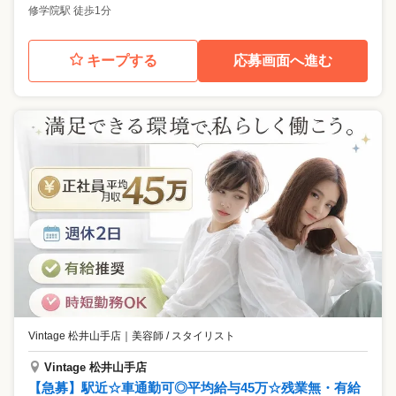
修学院駅 徒歩1分
キープする
応募画面へ進む
Vintage 松井山手店
｜
美容師 / スタイリスト
Vintage 松井山手店
【急募】駅近☆車通勤可◎平均給与45万☆残業無・有給