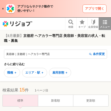
アプリならサクサク動作で
アプリで開く
使いやすい！
リジョブ
検索
キープ
会員登録
メニュー
【8月最新】
京都府 ヘアカラー専門店 美容師・美容室の求人・転
職・募集
条件変更
美容師｜京都府｜ヘアカラー専門店
さらに絞り込む
職種 ＋
エリア・駅 ＋
雇用形態 ＋
15
検索結果
件
1ページ目
標準
新着順
更新順