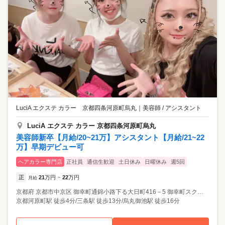
LuciA エクステ カラー 京都四条河原町烏丸
｜
美容師 / アシスタント
LuciA エクステ カラー 京都四条河原町烏丸
美容師新卒【月給/20~21万】アシスタント【月給/21~22
万】早期デビュー可
ヘアカラー専門店
正社員
通信生歓迎
土日休み
日曜休み
週5回
正
21
万円
22
万円
月給
~
京都府
京都市中京区
御幸町通錦小路下る大日町416－5 御幸町スクエアDECO3 2F
京都河原町駅 徒歩4分/三条駅 徒歩13分/烏丸御池駅 徒歩16分