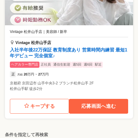
Vintage 松井山手店
｜
美容師 / 新卒
Vintage 松井山手店
入社半年後22万保証 教育制度あり 営業時間内練習 最短1
年デビュー 完全個室♪
ヘアカラー専門店
正社員
通信生歓迎
週5回
週6回
駅近
正
20
万円
27
万円
月給
~
京都府
京田辺市
山手中央3-2 ブランチ松井山手 2F
松井山手駅 徒歩2分
キープする
応募画面へ進む
条件を指定して再検索