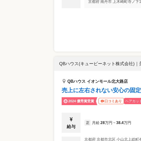
京都府
南丹市
上木崎町寺ノ下1
QBハウス(キュービーネット株式会社)
｜
QBハウス イオンモール北大路店
売上に左右されない安心の固定
2024 優秀賞受賞
ヘアカッ
口コミあり
月給
28
万円
38.4
万円
正
~
給与
京都府
京都市北区
小山北上総町4