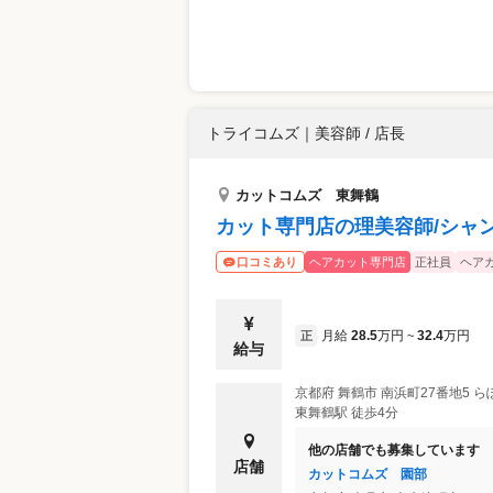
トライコムズ
｜
美容師 / 店長
カットコムズ 東舞鶴
カット専門店の理美容師/シャ
ヘアカット専門店
正社員
ヘア
口コミあり
月給
28.5
万円
32.4
万円
正
~
給与
京都府
舞鶴市
南浜町27番地5 ら
東舞鶴駅 徒歩4分
他の店舗でも募集しています
店舗
カットコムズ 園部