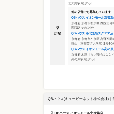
北大路駅 徒歩5分
他の店舗でも募集しています
QBハウス イオンモール京都五
京都府
京都市右京区
西院追分町
西院駅 徒歩14分
QBハウス 洛北阪急スクエア店
店舗
京都府
京都市左京区
高野西開町
茶山・京都芸術大学駅 徒歩10
QBハウス イオンモール高の原
京都府
木津川市
相楽台1-1-1
高の原駅 徒歩5分
QBハウス(キュービーネット株式会社)
｜
QBハウス イオンモール北大路店