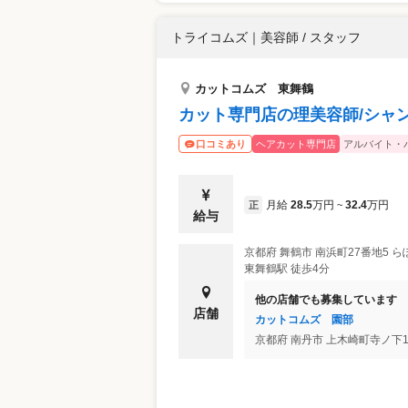
トライコムズ
｜
美容師 / スタッフ
カットコムズ 東舞鶴
カット専門店の理美容師/シャ
ヘアカット専門店
アルバイト・
口コミあり
月給
28.5
万円
32.4
万円
正
~
給与
京都府
舞鶴市
南浜町27番地5 ら
東舞鶴駅 徒歩4分
他の店舗でも募集しています
店舗
カットコムズ 園部
京都府
南丹市
上木崎町寺ノ下1