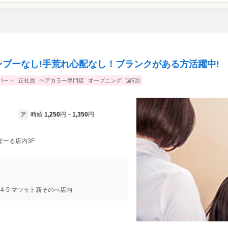
ンプーなし!手荒れ心配なし！ブランクがある方活躍中!
パート
正社員
ヘアカラー専門店
オープニング
週5回
時給
1,250
円
1,350
円
ア
~
ぽーる店内3F
4-5 マツモト新そのべ店内