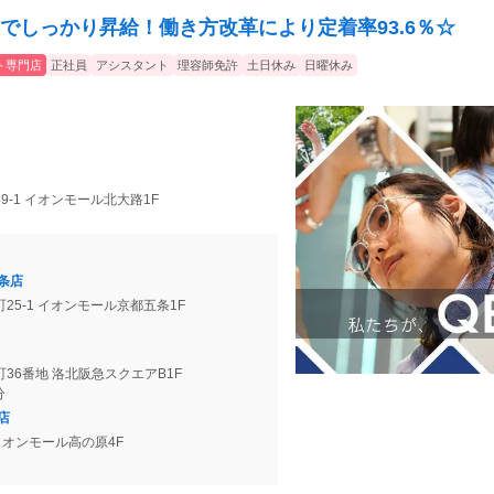
でしっかり昇給！働き方改革により定着率93.6％☆
ト専門店
正社員
アシスタント
理容師免許
土日休み
日曜休み
9-1 イオンモール北大路1F
条店
25-1 イオンモール京都五条1F
36番地 洛北阪急スクエアB1F
分
店
 イオンモール高の原4F