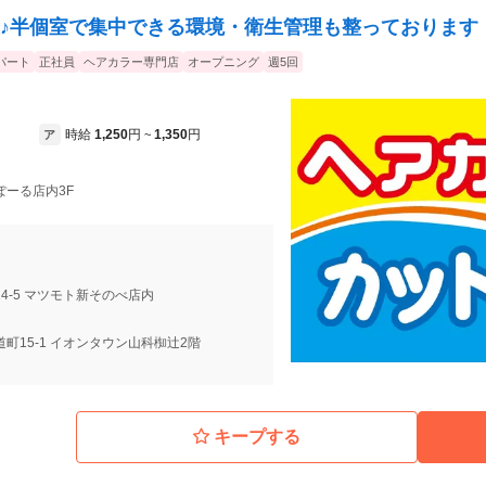
♪半個室で集中できる環境・衛生管理も整っております
パート
正社員
ヘアカラー専門店
オープニング
週5回
時給
1,250
円
1,350
円
ア
~
ぽーる店内3F
4-5 マツモト新そのべ店内
町15-1 イオンタウン山科椥辻2階
キープする