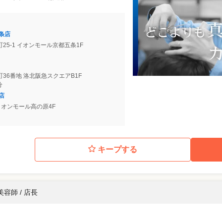
条店
25-1 イオンモール京都五条1F
36番地 洛北阪急スクエアB1F
分
店
 イオンモール高の原4F
キープする
美容師 / 店長