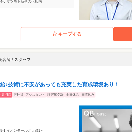
4-5 マツモト新そのべ店内
キープする
美容師 / スタッフ
給♪技術に不安があっても充実した育成環境あり！
ト専門店
正社員
アシスタント
理容師免許
土日休み
日曜休み
9-1 イオンモール北大路1F