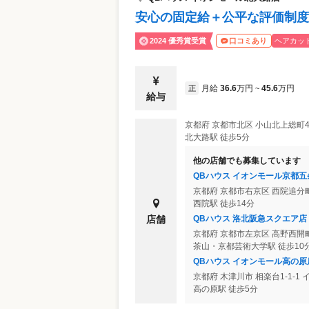
安心の固定給＋公平な評価制度
2024 優秀賞受賞
ヘアカッ
口コミあり
月給
36.6
万円
45.6
万円
正
~
給与
京都府
京都市北区
小山北上総町4
北大路駅 徒歩5分
他の店舗でも募集しています
QBハウス イオンモール京都五
京都府
京都市右京区
西院追分町
西院駅 徒歩14分
QBハウス 洛北阪急スクエア店
店舗
京都府
京都市左京区
高野西開町
茶山・京都芸術大学駅 徒歩10
QBハウス イオンモール高の原
京都府
木津川市
相楽台1-1-1
高の原駅 徒歩5分