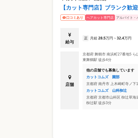
【カット専門店】ブランク歓迎
ヘアカット専門店
アルバイト・
口コミあり
月給
28.5
万円
32.4
万円
正
~
給与
京都府
舞鶴市
南浜町27番地5 ら
東舞鶴駅 徒歩4分
他の店舗でも募集しています
カットコムズ 園部
京都府
南丹市
上木崎町寺ノ下1
店舗
カットコムズ 山科椥辻
京都府
京都市山科区
椥辻草海道
椥辻駅 徒歩3分