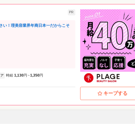
PR
さい！理美容業界年商日本一だからこそ
時給
1,130
円
1,350
円
ア
~
キープする