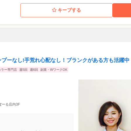
キープする
ンプーなし!手荒れ心配なし！ブランクがある方も活躍中
カラー専門店
週5回
週6回
副業・WワークOK
ぽーる店内3F