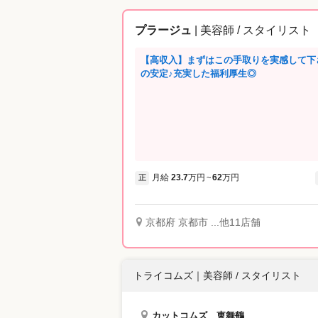
プラージュ
| 美容師 / スタイリスト
【高収入】まずはこの手取りを実感して下
の安定♪充実した福利厚生◎
月給
23.7
万円
62
万円
正
~
京都府 京都市 ...他11店舗
トライコムズ
｜
美容師 / スタイリスト
カットコムズ 東舞鶴