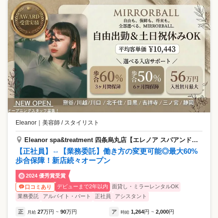
Eleanor
｜
美容師 / スタイリスト
Eleanor spa&treatment 四条烏丸店【エレノア スパアンドトリートメント】
【正社員】⇔【業務委託】働き方の変更可能◎最大60%
歩合保障！新店続々オープン
2024 優秀賞受賞
デビューまで2年以内
面貸し・ミラーレンタルOK
口コミあり
業務委託
アルバイト・パート
正社員
アシスタント
正
27
万円
90
万円
ア
1,264
円
2,000
円
月給
~
時給
~