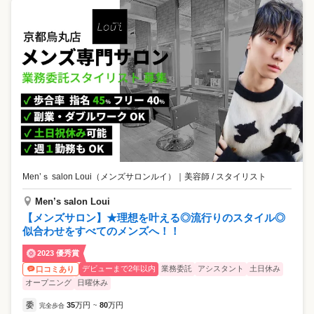
Men’ｓ salon Loui（メンズサロンルイ）
｜
美容師 / スタイリスト
Men’s salon Loui
【メンズサロン】★理想を叶える◎流行りのスタイル◎
似合わせをすべてのメンズへ！！
2023 優秀賞
デビューまで2年以内
業務委託
アシスタント
土日休み
口コミあり
オープニング
日曜休み
委
35
万円
80
万円
完全歩合
~