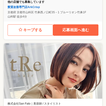
他の店舗でも募集しています
髪質改善専門店ArkCrisp
京都府
京都市山科区
竹鼻西ノ口町35－1 プルーリオン竹鼻1F
山科駅 徒歩4分
キープする
応募画面へ進む
株式会社San Fato
｜
美容師 / スタイリスト