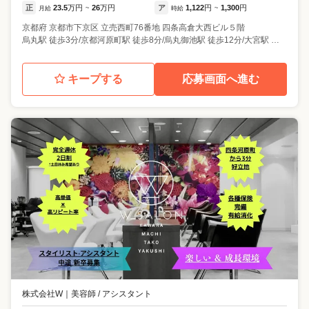
正
23.5
万円
26
万円
ア
1,122
円
1,300
円
月給
~
時給
~
京都府
京都市下京区
立売西町76番地 四条高倉大西ビル５階
烏丸駅 徒歩3分/京都河原町駅 徒歩8分/烏丸御池駅 徒歩12分/大宮駅 徒歩15分
キープする
応募画面へ進む
株式会社W
｜
美容師 / アシスタント