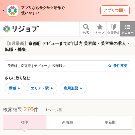
アプリならサクサク動作で
アプリで開く
使いやすい！
リジョブ
検索
キープ
会員登録
メニュー
【8月最新】
京都府 デビューまで2年以内 美容師・美容室の求人・
転職・募集
条件変更
美容師｜京都府｜デビューまで2年以内
さらに絞り込む
職種 ＋
エリア・駅 ＋
雇用形態 ＋
276
検索結果
件
1ページ目
標準
新着順
更新順