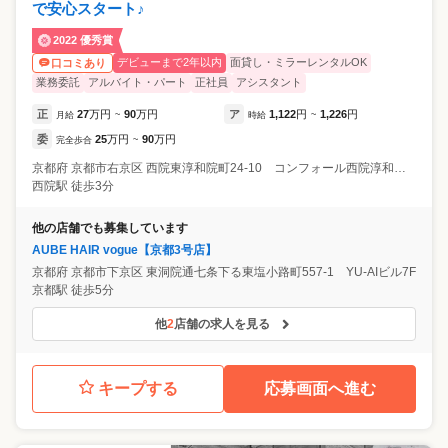
で安心スタート♪
2022 優秀賞
デビューまで2年以内
面貸し・ミラーレンタルOK
口コミあり
業務委託
アルバイト・パート
正社員
アシスタント
正
27
万円
90
万円
ア
1,122
円
1,226
円
月給
~
時給
~
委
25
万円
90
万円
完全歩合
~
京都府
京都市右京区
西院東淳和院町24-10 コンフォール西院淳和院 1F
西院駅 徒歩3分
他の店舗でも募集しています
AUBE HAIR vogue【京都3号店】
京都府
京都市下京区
東洞院通七条下る東塩小路町557-1 YU-AIビル7F
京都駅 徒歩5分
他
2
店舗の求人を見る
キープする
応募画面へ進む