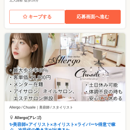
北大路駅 徒歩18分
キープする
応募画面へ進む
Allergo / Chuaile
｜
美容師 / スタイリスト
Allergo(アレゴ)
✨美容師×アイリスト×ネイリスト×ライバー✨得意で稼
ぐ、次世代の働き方が出来る✨