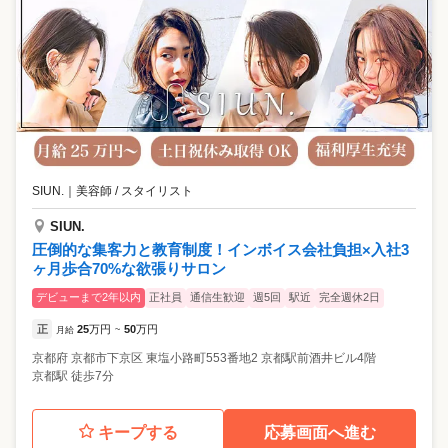
SIUN.
｜
美容師 / スタイリスト
SIUN.
圧倒的な集客力と教育制度！インボイス会社負担×入社3
ヶ月歩合70%な欲張りサロン
デビューまで2年以内
正社員
通信生歓迎
週5回
駅近
完全週休2日
正
25
万円
50
万円
月給
~
京都府
京都市下京区
東塩小路町553番地2 京都駅前酒井ビル4階
京都駅 徒歩7分
キープする
応募画面へ進む