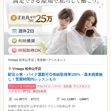
Vintage 松井山手店
｜
美容師 / アシスタント
Vintage 松井山手店
駅近☆車・バイク通勤可◎有給取得率100%・基本残業無
し！営業時間内レッスンも☆
デビューまで2年以内
アルバイト・パート
正社員
アシスタント
ヘアカラー専門店
通信生歓迎
正
20
万円
27
万円
ア
1,130
円
1,500
円
月給
~
時給
~
京都府
京田辺市
山手中央3-2 ブランチ松井山手 2F
松井山手駅 徒歩2分