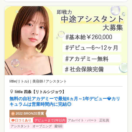
little(リトル)
｜
美容師 / アシスタント
little 四条【リトルシジョウ】
無料の自社アカデミーで最短6ヵ月～1年デビュー💎カリ
キュラムは営業時間内に完結◎
2022 BRONZE受賞
デビューまで2年以内
アルバイト・パート
正社員
口コミあり
アシスタント
オープニング
週5回