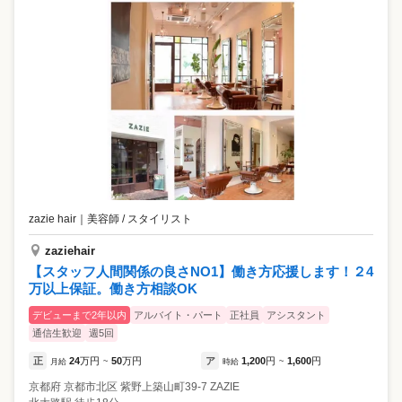
zazie hair
｜
美容師 / スタイリスト
zaziehair
【スタッフ人間関係の良さNO1】働き方応援します！２4
万以上保証。働き方相談OK
デビューまで2年以内
アルバイト・パート
正社員
アシスタント
通信生歓迎
週5回
正
24
万円
50
万円
ア
1,200
円
1,600
円
月給
~
時給
~
京都府
京都市北区
紫野上築山町39-7 ZAZIE