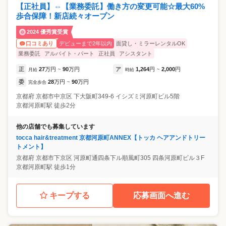
【正社員】⇔【業務委託】働き方の変更可能☆最大60%
歩合保障！新店続々オープン
2024 優秀賞受賞
デビューまで2年以内
面貸し・ミラーレンタルOK
口コミあり
業務委託
アルバイト・パート
正社員
アシスタント
正
27
万円
90
万円
ア
1,264
円
2,000
円
月給
~
時給
~
委
28
万円
90
万円
完全歩合
~
京都府
京都市中京区
下大阪町349-6 イシズミ河原町ビル5階
京都河原町駅 徒歩2分
他の店舗でも募集しています
tocca hair&treatment 京都河原町ANNEX【トッカ ヘアアンドトリー
トメント】
京都府
京都市下京区
河原町通四条下ル順風町305 四条河原町ビル３F
京都河原町駅 徒歩1分
キープする
応募画面へ進む