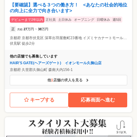
【要確認】選べる３つの働き方！ <あなたの社会的地位
の向上に全力で向き合います>
デビューまで2年以内
正社員
土日休み
オープニング
日曜休み
週5回
正
27
万円
38
万円
月給
~
京都府
京都市伏見区
深草出羽屋敷町23番地 イズミヤカナートモール伏見1F
伏見駅 徒歩2分
他の店舗でも募集しています
HAIR'S GATE(ヘアーズゲート) イオンモール久御山店
京都府
久世郡久御山町
森南大内156-1
他
1
店舗の求人を見る
キープする
応募画面へ進む