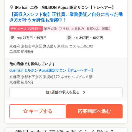
tRe hair 二条 MILBON Aujua 認定サロン【トレヘアー】
【高収入×シフト制】正社員↔︎業務委託／自分に合った働
き方が叶う★男性も活躍中！
デビューまで2年以内
業務委託
正社員
土日休み
日曜休み
週5回
正
24
万円
60
万円
委
24
万円
60
万円
月給
~
月給
~
京都府
京都市中京区
聚楽廻り東町22 コスモ二条102
二条駅 徒歩6分
他の店舗でも募集しています
due hair ミルボン Aujua認定サロン【デューヘアー】
京都府
京都市下京区
東境町172 ネオヒルズビル５階
京都駅 徒歩5分
他
1
店舗の求人を見る
キープする
応募画面へ進む