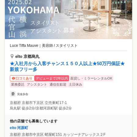
Luce Tiffa Mauve
｜
美容師 / スタイリスト
elto 京都烏丸
★入社月から入客チャンス１５０人以上★50万円保証★
新規フリー多
デビューまで2年以内
面貸し・ミラーレンタルOK
口コミあり
業務委託
アシスタント
通信生歓迎
土日休み
委
完全歩合
京都府
京都市下京区
立売東町17-1
烏丸駅 徒歩2分/京都河原町駅 徒歩2分
他の店舗でも募集しています
elto 河原町
京都府
京都市中京区
蛸屋町151 カッソーナアレックス２F