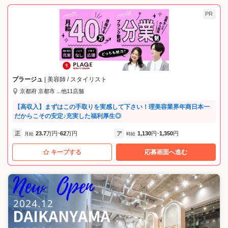
PR
プラージュ
| 美容師 / スタイリスト
京都府 京都市 ...他11店舗
【高収入】まずはこの手取りを実感して下さい！理美容業界年商日本一
だからこその安定♪充実した福利厚生◎
正
23.7
万円
62
万円
ア
1,130
円
1,350
円
月給
~
時給
~
キープする
応募画面へ進む