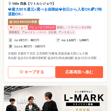
little 四条【リトルシジョウ】
💎最大80％還元×選べる保障給💎初日から入客OK🌈17時
退勤OK♪
2022 BRONZE受賞
デビューまで2年以内
面貸し・ミラーレンタルOK
口コミあり
業務委託
アルバイト・パート
正社員
アシスタント
正
23
万円
80
万円
ア
1,122
円
1,300
円
月給
~
時給
~
委
30
万円
110
万円
完全歩合
~
京都府
京都市下京区
立売西町76番地 四条高倉大西ビル５階
烏丸駅 徒歩3分/京都河原町駅 徒歩8分/烏丸御池駅 徒歩12分/大宮駅 徒歩15分
キープする
応募画面へ進む