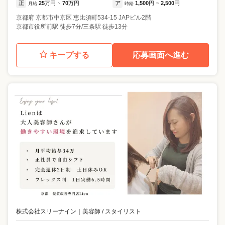
正
25
万円
70
万円
ア
1,500
円
2,500
円
月給
~
時給
~
京都府
京都市中京区
恵比須町534-15 JAPビル2階
京都市役所前駅 徒歩7分/三条駅 徒歩13分
キープする
応募画面へ進む
株式会社スリーナイン
｜
美容師 / スタイリスト