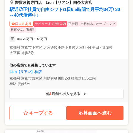
髪質改善専門店 Lien【リアン】四条大宮店
駅近◎正社員で自由シフト/1日6.5時間で月平均34万/ 30
～40代活躍中♪
デビューまで2年以内
正社員
土日休み
オープニング
口コミあり
日曜休み
週5回
正
26
万円
45
万円
月給
~
京都府
京都市下京区
大宮通綾小路下る綾大宮町 44 平田ビル3階
大宮駅 徒歩2分
他の店舗でも募集しています
Lien【リアン】桂店
京都府
京都市西京区
川島有栖川町2-3 桂松芝ビル二階
桂駅 徒歩3分
他
1
店舗の求人を見る
キープする
応募画面へ進む