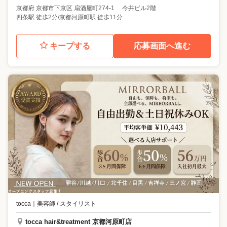
京都府
京都市下京区
扇酒屋町274-1 今井ビル2階
四条駅 徒歩2分/京都河原町駅 徒歩11分
キープする
応募画面へ進む
tocca
｜
美容師 / スタイリスト
tocca hair&treatment 京都河原町店