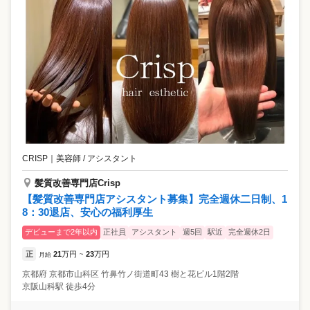
CRISP
｜
美容師 / アシスタント
髪質改善専門店Crisp
【髪質改善専門店アシスタント募集】完全週休二日制、1
8：30退店、安心の福利厚生
デビューまで2年以内
正社員
アシスタント
週5回
駅近
完全週休2日
正
21
万円
23
万円
月給
~
京都府
京都市山科区
竹鼻竹ノ街道町43 樹と花ビル1階2階
京阪山科駅 徒歩4分