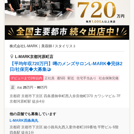
株式会社L-MARK
｜
美容師 / スタイリスト
L-MARK京都河原町店
【平均年収720万円】噂のメンズサロンL-MARK◆完休2
日/社保完◆大募集🤝
デビューまで2年以内
正社員
週5回
駅近
住宅手当あり
社会保険完備
正
25
万円
80
万円
月給
~
京都府
京都市下京区
四条通御幸町西入奈良物町370 カワシマビル 7F
京都河原町駅 徒歩4分
他の店舗でも募集しています
L-MARK四条烏丸
京都府
京都市下京区
綾小路烏丸西入童侍者町169番地 平野ビル 6階
四条駅 徒歩1分