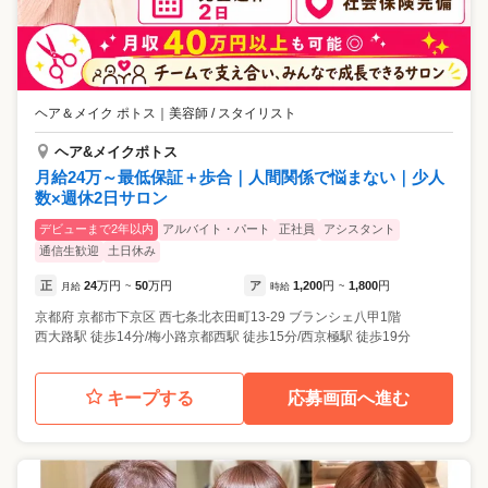
ヘア＆メイク ポトス
｜
美容師 / スタイリスト
ヘア&メイクポトス
月給24万～最低保証＋歩合｜人間関係で悩まない｜少人
数×週休2日サロン
デビューまで2年以内
アルバイト・パート
正社員
アシスタント
通信生歓迎
土日休み
正
24
万円
50
万円
ア
1,200
円
1,800
円
月給
~
時給
~
京都府
京都市下京区
西七条北衣田町13‐29 ブランシェ八甲1階
西大路駅 徒歩14分/梅小路京都西駅 徒歩15分/西京極駅 徒歩19分
キープする
応募画面へ進む