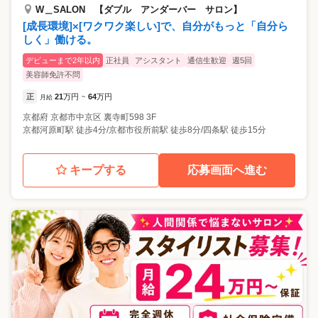
W＿SALON 【ダブル アンダーバー サロン】
[成長環境]×[ワクワク楽しい]で、自分がもっと「自分ら
しく」働ける。
デビューまで2年以内
正社員
アシスタント
通信生歓迎
週5回
美容師免許不問
正
21
万円
64
万円
月給
~
京都府
京都市中京区
裏寺町598 3F
京都河原町駅 徒歩4分/京都市役所前駅 徒歩8分/四条駅 徒歩15分
キープする
応募画面へ進む