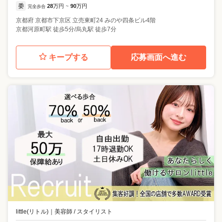
委
28
万円
90
万円
完全歩合
~
京都府
京都市下京区
立売東町24 みのや四条ビル4階
京都河原町駅 徒歩5分/烏丸駅 徒歩7分
キープする
応募画面へ進む
little(リトル)
｜
美容師 / スタイリスト