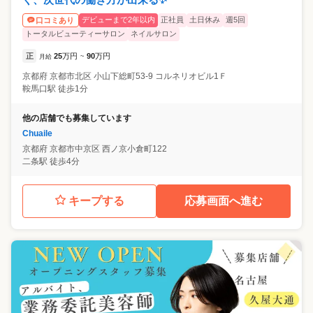
デビューまで2年以内
正社員
土日休み
週5回
口コミあり
トータルビューティーサロン
ネイルサロン
正
25
万円
90
万円
月給
~
京都府
京都市北区
小山下総町53-9 コルネリオビル1Ｆ
鞍馬口駅 徒歩1分
他の店舗でも募集しています
Chuaile
京都府
京都市中京区
西ノ京小倉町122
二条駅 徒歩4分
キープする
応募画面へ進む