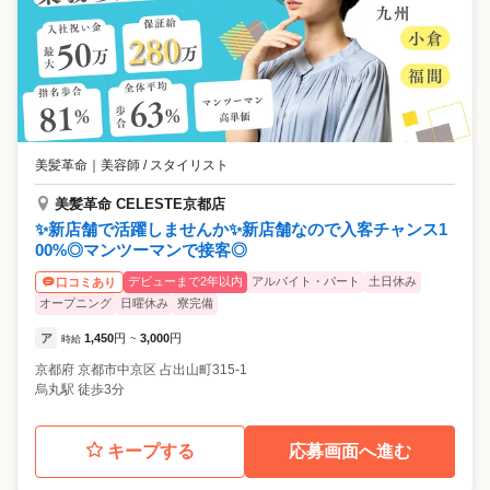
美髪革命
｜
美容師 / スタイリスト
美髪革命 CELESTE京都店
✨新店舗で活躍しませんか✨新店舗なので入客チャンス1
00%◎マンツーマンで接客◎
デビューまで2年以内
アルバイト・パート
土日休み
口コミあり
オープニング
日曜休み
寮完備
ア
1,450
円
3,000
円
時給
~
京都府
京都市中京区
占出山町315-1
烏丸駅 徒歩3分
キープする
応募画面へ進む