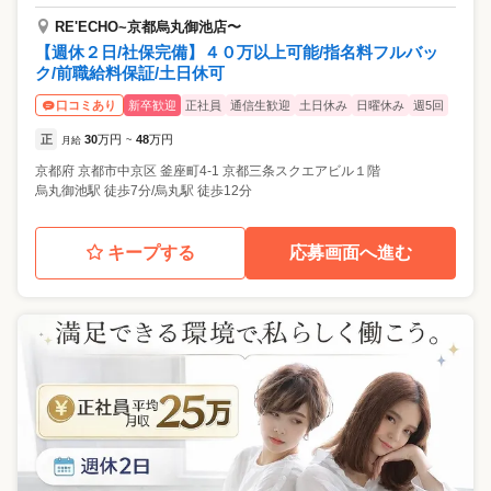
RE'ECHO~京都烏丸御池店〜
【週休２日/社保完備】４０万以上可能/指名料フルバッ
ク/前職給料保証/土日休可
新卒歓迎
正社員
通信生歓迎
土日休み
日曜休み
週5回
口コミあり
正
30
万円
48
万円
月給
~
京都府
京都市中京区
釜座町4-1 京都三条スクエアビル１階
烏丸御池駅 徒歩7分/烏丸駅 徒歩12分
キープする
応募画面へ進む