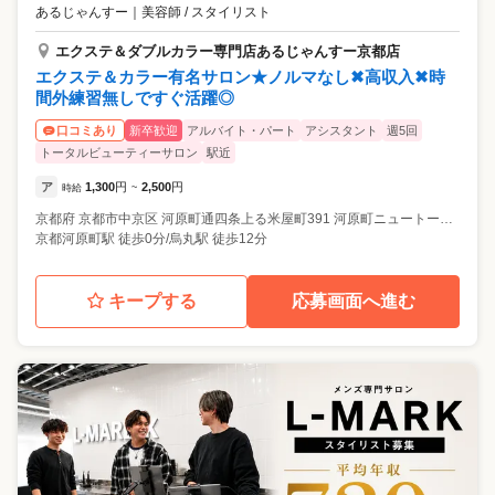
あるじゃんすー
｜
美容師 / スタイリスト
エクステ＆ダブルカラー専門店あるじゃんすー京都店
エクステ＆カラー有名サロン★ノルマなし✖高収入✖時
間外練習無しですぐ活躍◎
新卒歓迎
アルバイト・パート
アシスタント
週5回
口コミあり
トータルビューティーサロン
駅近
ア
1,300
円
2,500
円
時給
~
京都府
京都市中京区
河原町通四条上る米屋町391 河原町ニュートーキョービル 8階
京都河原町駅 徒歩0分/烏丸駅 徒歩12分
キープする
応募画面へ進む