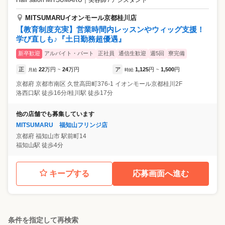
MITSUMARUイオンモール京都桂川店
【教育制度充実】営業時間内レッスンやウィッグ支援！
学び直しも♪『土日勤務超優遇』
新卒歓迎
アルバイト・パート
正社員
通信生歓迎
週5回
寮完備
正
22
万円
24
万円
ア
1,125
円
1,500
円
月給
~
時給
~
京都府
京都市南区
久世高田町376-1 イオンモール京都桂川2F
洛西口駅 徒歩16分/桂川駅 徒歩17分
他の店舗でも募集しています
MITSUMARU 福知山フリンジ店
京都府
福知山市
駅前町14
福知山駅 徒歩4分
キープする
応募画面へ進む
条件を指定して再検索