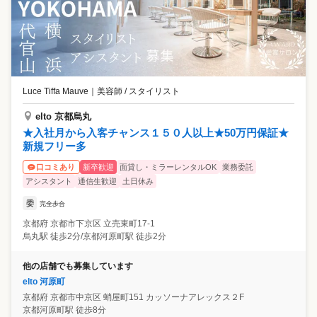
Luce Tiffa Mauve
｜
美容師 / スタイリスト
elto 京都烏丸
★入社月から入客チャンス１５０人以上★50万円保証★
新規フリー多
新卒歓迎
面貸し・ミラーレンタルOK
業務委託
口コミあり
アシスタント
通信生歓迎
土日休み
委
完全歩合
京都府
京都市下京区
立売東町17-1
烏丸駅 徒歩2分/京都河原町駅 徒歩2分
他の店舗でも募集しています
elto 河原町
京都府
京都市中京区
蛸屋町151 カッソーナアレックス２F
京都河原町駅 徒歩8分