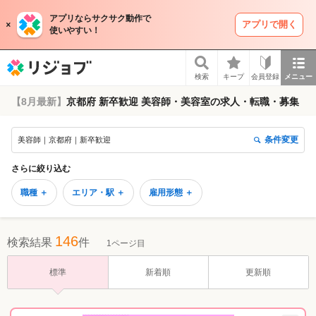
アプリならサクサク動作で
アプリで開く
使いやすい！
リジョブ
検索
キープ
会員登録
メニュー
【8月最新】
京都府 新卒歓迎 美容師・美容室の求人・転職・募集
条件変更
美容師｜京都府｜新卒歓迎
さらに絞り込む
職種 ＋
エリア・駅 ＋
雇用形態 ＋
146
検索結果
件
1ページ目
標準
新着順
更新順