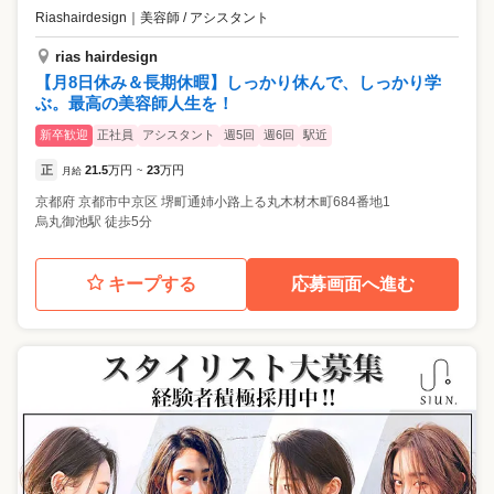
Riashairdesign
｜
美容師 / アシスタント
rias hairdesign
【月8日休み＆長期休暇】しっかり休んで、しっかり学
ぶ。最高の美容師人生を！
新卒歓迎
正社員
アシスタント
週5回
週6回
駅近
正
21.5
万円
23
万円
月給
~
京都府
京都市中京区
堺町通姉小路上る丸木材木町684番地1
烏丸御池駅 徒歩5分
キープする
応募画面へ進む