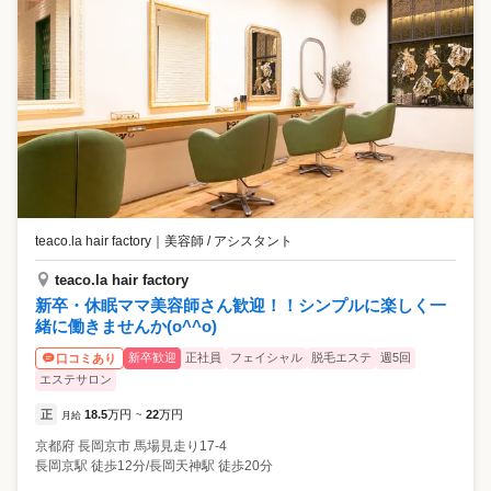
teaco.la hair factory
｜
美容師 / アシスタント
teaco.la hair factory
新卒・休眠ママ美容師さん歓迎！！シンプルに楽しく一
緒に働きませんか(o^^o)
新卒歓迎
正社員
フェイシャル
脱毛エステ
週5回
口コミあり
エステサロン
正
18.5
万円
22
万円
月給
~
京都府
長岡京市
馬場見走り17-4
長岡京駅 徒歩12分/長岡天神駅 徒歩20分