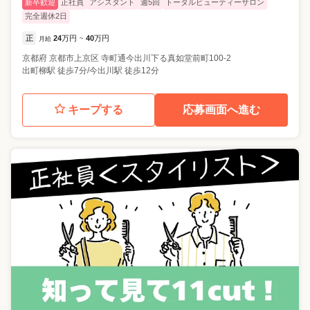
新卒歓迎
正社員
アシスタント
週5回
トータルビューティーサロン
完全週休2日
正
24
万円
40
万円
月給
~
京都府
京都市上京区
寺町通今出川下る真如堂前町100-2
出町柳駅 徒歩7分/今出川駅 徒歩12分
キープする
応募画面へ進む