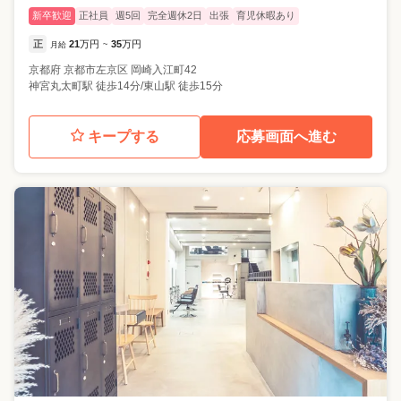
新卒歓迎
正社員
週5回
完全週休2日
出張
育児休暇あり
正
21
万円
35
万円
月給
~
京都府
京都市左京区
岡崎入江町42
神宮丸太町駅 徒歩14分/東山駅 徒歩15分
キープする
応募画面へ進む