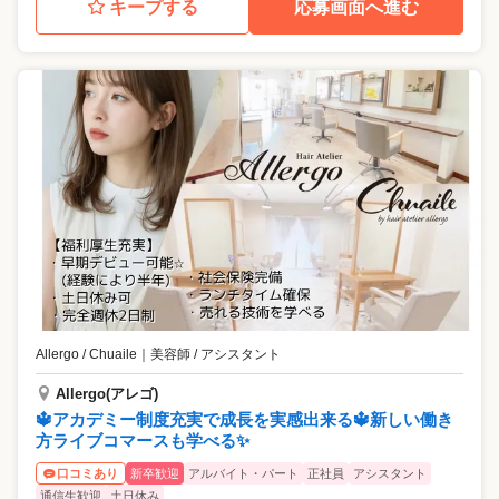
キープする
応募画面へ進む
Allergo / Chuaile
｜
美容師 / アシスタント
Allergo(アレゴ)
🔱アカデミー制度充実で成長を実感出来る🔱新しい働き
方ライブコマースも学べる✨
新卒歓迎
アルバイト・パート
正社員
アシスタント
口コミあり
通信生歓迎
土日休み