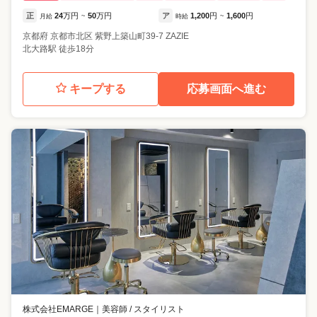
正
24
万円
50
万円
ア
1,200
円
1,600
円
月給
~
時給
~
京都府
京都市北区
紫野上築山町39-7 ZAZIE
北大路駅 徒歩18分
キープする
応募画面へ進む
株式会社EMARGE
｜
美容師 / スタイリスト