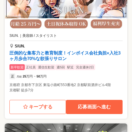
SIUN.
｜
美容師 / スタイリスト
SIUN.
圧倒的な集客力と教育制度！インボイス会社負担×入社3
ヶ月歩合70%な欲張りサロン
新卒歓迎
正社員
通信生歓迎
週5回
駅近
完全週休2日
正
25
万円
50
万円
月給
~
京都府
京都市下京区
東塩小路町553番地2 京都駅前酒井ビル4階
京都駅 徒歩7分
キープする
応募画面へ進む