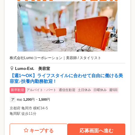
株式会社Lumoコーポレーション
｜
美容師 / スタイリスト
Lumo-Est. 美容室
【週1〜OK】ライフスタイルに合わせて自由に働ける美
容室♪扶養内勤務歓迎 !
新卒歓迎
アルバイト・パート
通信生歓迎
土日休み
日曜休み
週5回
ア
1,200
円
1,500
円
時給
~
京都府
亀岡市
横町34-5
亀岡駅 徒歩11分
キープする
応募画面へ進む