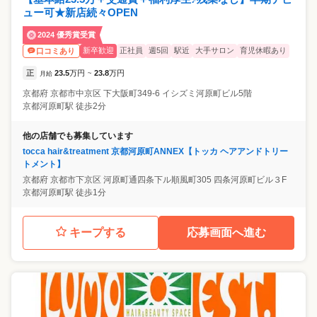
ュー可★新店続々OPEN
2024 優秀賞受賞
新卒歓迎
正社員
週5回
駅近
大手サロン
育児休暇あり
口コミあり
正
23.5
万円
23.8
万円
月給
~
京都府
京都市中京区
下大阪町349-6 イシズミ河原町ビル5階
京都河原町駅 徒歩2分
他の店舗でも募集しています
tocca hair&treatment 京都河原町ANNEX【トッカ ヘアアンドトリー
トメント】
京都府
京都市下京区
河原町通四条下ル順風町305 四条河原町ビル３F
京都河原町駅 徒歩1分
キープする
応募画面へ進む