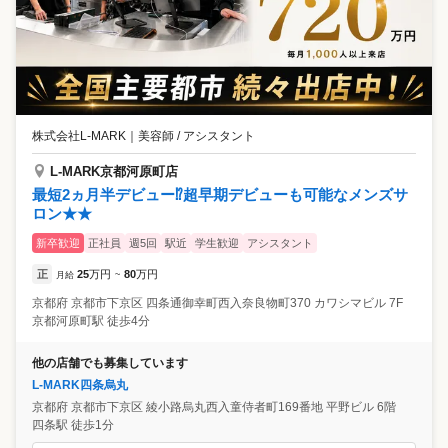
株式会社L-MARK
｜
美容師 / アシスタント
L-MARK京都河原町店
最短2ヵ月半デビュー⁉超早期デビューも可能なメンズサ
ロン★★
新卒歓迎
正社員
週5回
駅近
学生歓迎
アシスタント
正
25
万円
80
万円
月給
~
京都府
京都市下京区
四条通御幸町西入奈良物町370 カワシマビル 7F
京都河原町駅 徒歩4分
他の店舗でも募集しています
L-MARK四条烏丸
京都府
京都市下京区
綾小路烏丸西入童侍者町169番地 平野ビル 6階
四条駅 徒歩1分