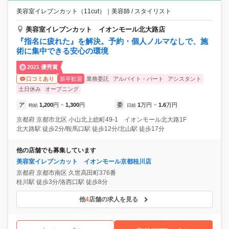
美容室イレブンカット（11cut）
｜
美容師 / スタイリスト
美容室イレブンカット イオンモール北大路店
『指名に疲れた』を解決。予約・個人ノルマなしで、施
術に集中できる安心の環境
2021 優秀賞
新卒歓迎
業務委託
アルバイト・パート
アシスタント
口コミあり
土日休み
オープニング
ア
1,200
円
1,300
円
委
1
万円
1.6
万円
時給
~
日給
~
京都府
京都市北区
小山北上総町49-1 イオンモール北大路1F
北大路駅 徒歩2分/鞍馬口駅 徒歩12分/北山駅 徒歩17分
他の店舗でも募集しています
美容室イレブンカット イオンモール京都桂川店
京都府
京都市南区
久世高田町376番
桂川駅 徒歩3分/洛西口駅 徒歩8分
他
4
店舗の求人を見る