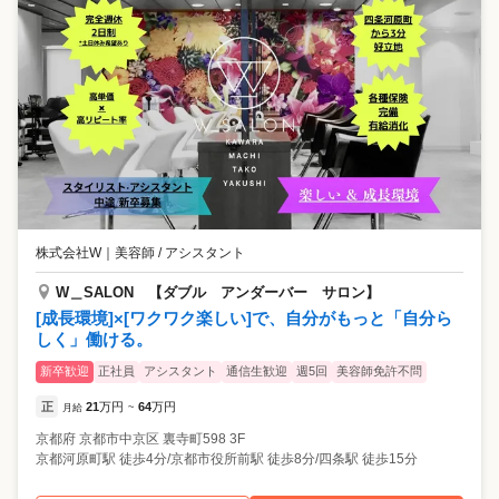
株式会社W
｜
美容師 / アシスタント
W＿SALON 【ダブル アンダーバー サロン】
[成長環境]×[ワクワク楽しい]で、自分がもっと「自分ら
しく」働ける。
新卒歓迎
正社員
アシスタント
通信生歓迎
週5回
美容師免許不問
正
21
万円
64
万円
月給
~
京都府
京都市中京区
裏寺町598 3F
京都河原町駅 徒歩4分/京都市役所前駅 徒歩8分/四条駅 徒歩15分