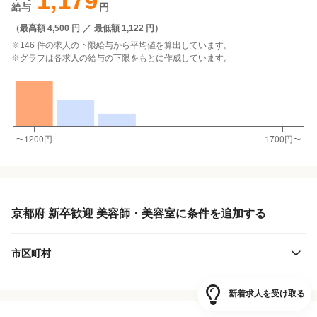
1,179
給与
円
（
最高額 4,500 円
／
最低額 1,122 円
）
※146 件の求人の下限給与から平均値を算出しています。
※グラフは各求人の給与の下限をもとに作成しています。
京都府 新卒歓迎 美容師・美容室に条件を追加する
市区町村
新着求人を受け取る