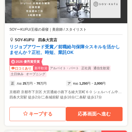
SOYーKUFU/王様の昼寝
｜
美容師 / スタイリスト
SOY-KUFU 四条大宮店
リジョブアワード受賞／前職給与保障☆スキルを活かし
ませんか？正社、時短、業託OK
2026 優秀賞受賞
新卒歓迎
アルバイト・パート
正社員
通信生歓迎
口コミあり
土日休み
オープニング
正
25
万円
70
万円
ア
1,250
円
2,000
円
月給
~
時給
~
京都府
京都市下京区
大宮通綾小路下る綾大宮町６０ シェルハイム中塚 201
四条大宮駅 徒歩2分/二条城前駅 徒歩16分/二条駅 徒歩17分
キープする
応募画面へ進む