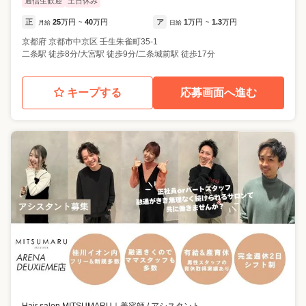
通信生歓迎
土日休み
正
25
万円
40
万円
ア
1
万円
1.3
万円
月給
~
日給
~
京都府
京都市中京区
壬生朱雀町35-1
二条駅 徒歩8分/大宮駅 徒歩9分/二条城前駅 徒歩17分
キープする
応募画面へ進む
Hair salon MITSUMARU
｜
美容師 / アシスタント