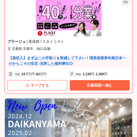
PR
プラージュ
| 美容師 / スタイリスト
京都府 京都市 ...他11店舗
【高収入】まずはこの手取りを実感して下さい！理美容業界年商日本一
だからこその安定♪充実した福利厚生◎
正
23.7
万円
62
万円
ア
1,130
円
1,350
円
月給
~
時給
~
キープする
応募画面へ進む