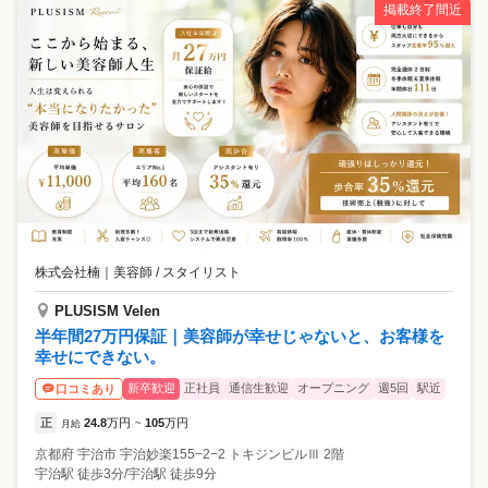
掲載終了間近
株式会社楠
｜
美容師 / スタイリスト
PLUSISM Velen
半年間27万円保証｜美容師が幸せじゃないと、お客様を
幸せにできない。
新卒歓迎
正社員
通信生歓迎
オープニング
週5回
駅近
口コミあり
正
24.8
万円
105
万円
月給
~
京都府
宇治市
宇治妙楽155−2−2 トキジンビルⅢ 2階
宇治駅 徒歩3分/宇治駅 徒歩9分