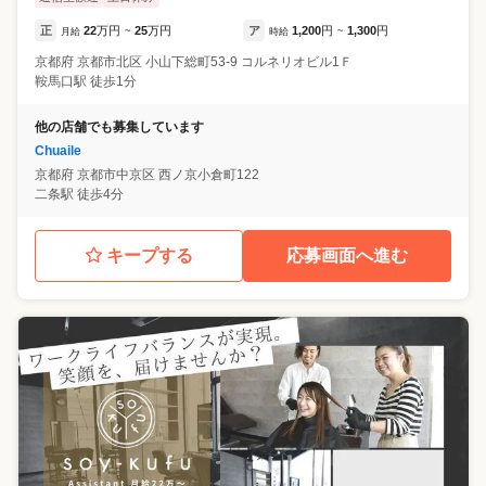
正
22
万円
25
万円
ア
1,200
円
1,300
円
月給
~
時給
~
京都府
京都市北区
小山下総町53-9 コルネリオビル1Ｆ
鞍馬口駅 徒歩1分
他の店舗でも募集しています
Chuaile
京都府
京都市中京区
西ノ京小倉町122
二条駅 徒歩4分
キープする
応募画面へ進む