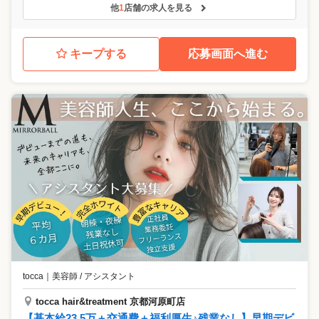
他
1
店舗の求人を見る
キープする
応募画面へ進む
tocca
｜
美容師 / アシスタント
tocca hair&treatment 京都河原町店
【基本給23.5万＋交通費＋福利厚生♪残業なし】早期デビ