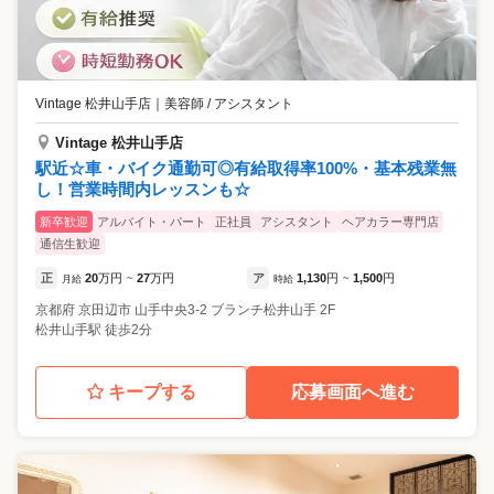
Vintage 松井山手店
｜
美容師 / アシスタント
Vintage 松井山手店
駅近☆車・バイク通勤可◎有給取得率100%・基本残業無
し！営業時間内レッスンも☆
新卒歓迎
アルバイト・パート
正社員
アシスタント
ヘアカラー専門店
通信生歓迎
正
20
万円
27
万円
ア
1,130
円
1,500
円
月給
~
時給
~
京都府
京田辺市
山手中央3-2 ブランチ松井山手 2F
松井山手駅 徒歩2分
キープする
応募画面へ進む