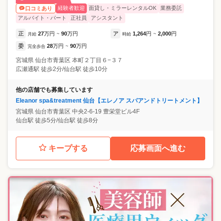
経験者歓迎
面貸し・ミラーレンタルOK
業務委託
口コミあり
アルバイト・パート
正社員
アシスタント
正
27
万円
90
万円
ア
1,264
円
2,000
円
月給
~
時給
~
委
28
万円
90
万円
完全歩合
~
宮城県
仙台市青葉区
本町２丁目６−３７
広瀬通駅 徒歩2分/仙台駅 徒歩10分
他の店舗でも募集しています
Eleanor spa&treatment 仙台【エレノア スパアンドトリートメント】
宮城県
仙台市青葉区
中央2-6-19 豊栄堂ビル4F
仙台駅 徒歩5分/仙台駅 徒歩8分
キープする
応募画面へ進む