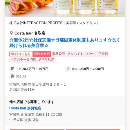
株式会社INTERACTION PROFITS
｜
美容師 / スタイリスト
Costa hair 名取店
☆週休2日☆社保完備☆日曜固定休制度もあります☆長く
続けられる美容室☆
経験者歓迎
業務委託
アルバイト・パート
正社員
口コミあり
ヘアカラー専門店
通信生歓迎
正
28.5
万円
60
万円
ア
1,300
円
2,000
円
月給
~
時給
~
委
完全歩合
宮城県
名取市
増田字北谷２３９－１
名取駅 徒歩11分
他の店舗でも募集しています
Costa hair 多賀城店
宮城県
多賀城市
高橋3-11-22-103
中野栄駅 徒歩13分