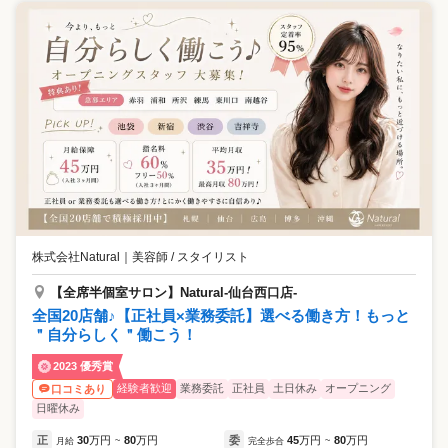
株式会社Natural
｜
美容師 / スタイリスト
【全席半個室サロン】Natural-仙台西口店-
全国20店舗♪【正社員×業務委託】選べる働き方！もっと
＂自分らしく＂働こう！
2023 優秀賞
経験者歓迎
業務委託
正社員
土日休み
オープニング
口コミあり
日曜休み
正
30
万円
80
万円
委
45
万円
80
万円
月給
~
完全歩合
~