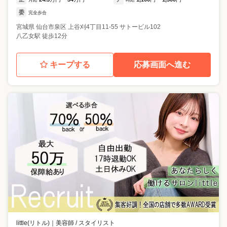
月給
~
時給
~
委
完全歩合
宮城県
仙台市泉区
上谷刈4丁目11-55 サトービル102
八乙女駅 徒歩12分
キープする
応募画面へ進む
little(リトル)
｜
美容師 / スタイリスト