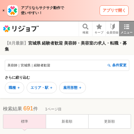
アプリならサクサク動作で
アプリで開く
使いやすい！
リジョブ
検索
キープ
会員登録
メニュー
【8月最新】
宮城県 経験者歓迎 美容師・美容室の求人・転職・募
集
条件変更
美容師｜宮城県｜経験者歓迎
さらに絞り込む
職種 ＋
エリア・駅 ＋
雇用形態 ＋
691
検索結果
件
1ページ目
標準
新着順
更新順