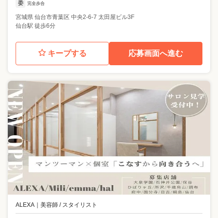
委
完全歩合
宮城県
仙台市青葉区
中央2-6-7 太田屋ビル3F
仙台駅 徒歩6分
キープする
応募画面へ進む
ALEXA
｜
美容師 / スタイリスト