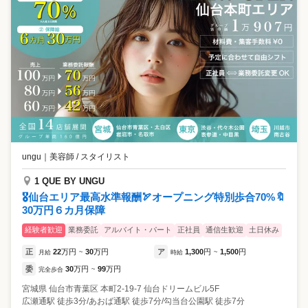
ungu
｜
美容師 / スタイリスト
1 QUE BY UNGU
🎖️仙台エリア最高水準報酬🏹オープニング特別歩合70%🔖
30万円６カ月保障
経験者歓迎
業務委託
アルバイト・パート
正社員
通信生歓迎
土日休み
正
22
万円
30
万円
ア
1,300
円
1,500
円
月給
~
時給
~
委
30
万円
99
万円
完全歩合
~
宮城県
仙台市青葉区
本町2-19-7 仙台ドリームビル5F
広瀬通駅 徒歩3分/あおば通駅 徒歩7分/勾当台公園駅 徒歩7分