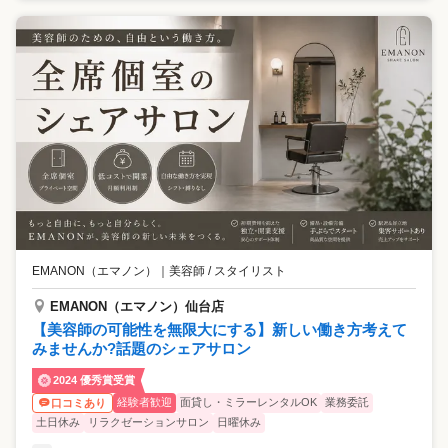
EMANON（エマノン）
｜
美容師 / スタイリスト
EMANON（エマノン）仙台店
【美容師の可能性を無限大にする】新しい働き方考えて
みませんか?話題のシェアサロン
2024 優秀賞受賞
経験者歓迎
面貸し・ミラーレンタルOK
業務委託
口コミあり
土日休み
リラクゼーションサロン
日曜休み