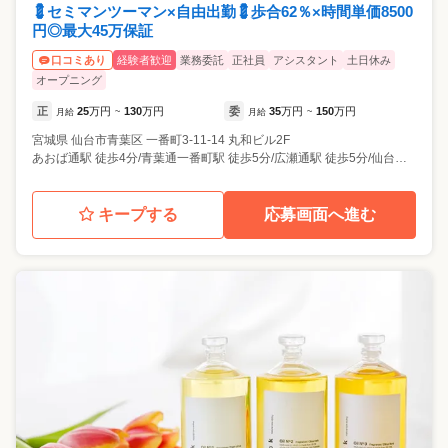
💈セミマンツーマン×自由出勤💈歩合62％×時間単価8500
円◎最大45万保証
経験者歓迎
業務委託
正社員
アシスタント
土日休み
口コミあり
オープニング
正
25
万円
130
万円
委
35
万円
150
万円
月給
~
月給
~
宮城県
仙台市青葉区
一番町3-11-14 丸和ビル2F
あおば通駅 徒歩4分/青葉通一番町駅 徒歩5分/広瀬通駅 徒歩5分/仙台駅 徒歩6分/勾当台公園駅 徒歩9分
キープする
応募画面へ進む