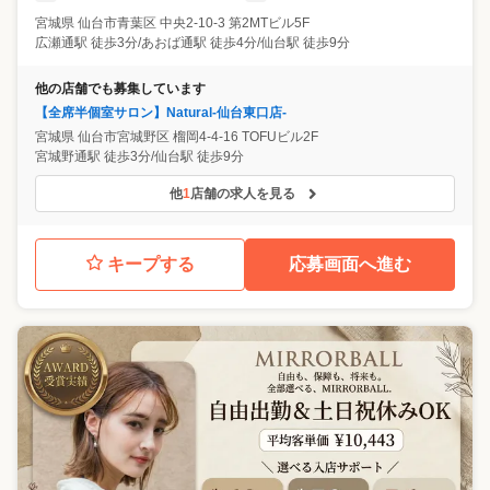
宮城県
仙台市青葉区
中央2-10-3 第2MTビル5F
広瀬通駅 徒歩3分/あおば通駅 徒歩4分/仙台駅 徒歩9分
他の店舗でも募集しています
【全席半個室サロン】Natural-仙台東口店-
宮城県
仙台市宮城野区
榴岡4-4-16 TOFUビル2F
宮城野通駅 徒歩3分/仙台駅 徒歩9分
他
1
店舗の求人を見る
キープする
応募画面へ進む