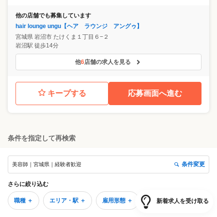
他の店舗でも募集しています
hair lounge ungu【ヘア ラウンジ アングゥ】
宮城県
岩沼市
たけくま１丁目６−２
岩沼駅 徒歩14分
他
6
店舗の求人を見る
キープする
応募画面へ進む
条件を指定して再検索
条件変更
美容師｜宮城県｜経験者歓迎
さらに絞り込む
職種 ＋
エリア・駅 ＋
雇用形態 ＋
新着求人を受け取る