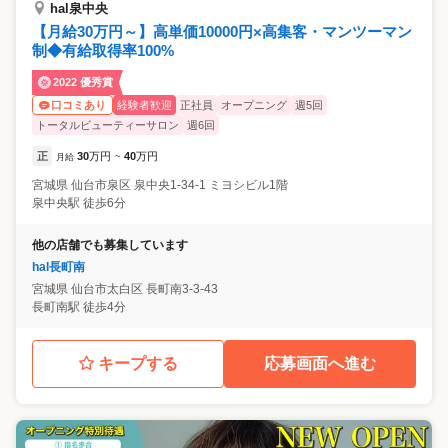
hal泉中央
【月給30万円～】高単価10000円×高集客・マンツーマン
制◆有給取得率100%
2022 優秀賞
経験者歓迎
正社員
オープニング
週5回
口コミあり
トータルビューティーサロン
週6回
正
30
万円
40
万円
月給
~
宮城県
仙台市泉区
泉中央1-34-1 ミヨシビル1階
泉中央駅 徒歩6分
他の店舗でも募集しています
hal長町南
宮城県
仙台市太白区
長町南3-3-43
長町南駅 徒歩4分
キープする
応募画面へ進む