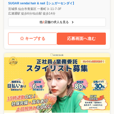
SUGAR sendai hair & nail【シュガーセンダイ】
宮城県
仙台市青葉区
一番町３-11-7-3F
広瀬通駅 徒歩6分/仙台駅 徒歩14分
他
2
店舗の求人を見る
キープする
応募画面へ進む