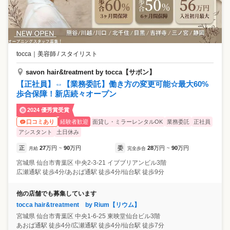
tocca
｜
美容師 / スタイリスト
savon hair&treatment by tocca【サボン】
【正社員】⇔【業務委託】働き方の変更可能☆最大60%
歩合保障！新店続々オープン
2024 優秀賞受賞
経験者歓迎
面貸し・ミラーレンタルOK
業務委託
正社員
口コミあり
アシスタント
土日休み
正
27
万円
90
万円
委
28
万円
90
万円
月給
~
完全歩合
~
宮城県
仙台市青葉区
中央2-3-21 イブブリアンビル3階
広瀬通駅 徒歩4分/あおば通駅 徒歩4分/仙台駅 徒歩9分
他の店舗でも募集しています
tocca hair&treatment by Rium【リウム】
宮城県
仙台市青葉区
中央1-6-25 東映堂仙台ビル3階
あおば通駅 徒歩4分/広瀬通駅 徒歩4分/仙台駅 徒歩7分