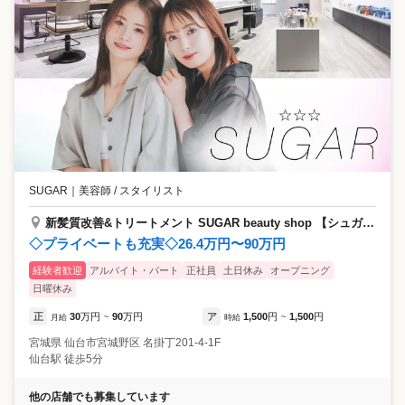
SUGAR
｜
美容師 / スタイリスト
新髪質改善&トリートメント SUGAR beauty shop 【シュガー】
◇プライベートも充実◇26.4万円〜90万円
経験者歓迎
アルバイト・パート
正社員
土日休み
オープニング
日曜休み
正
30
万円
90
万円
ア
1,500
円
1,500
円
月給
~
時給
~
宮城県
仙台市宮城野区
名掛丁201-4-1F
仙台駅 徒歩5分
他の店舗でも募集しています