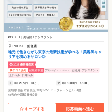
POCKET
｜
美容師 / アシスタント
POCKET 仙台店
地元で働きながら東京の最新技術が学べる！美容師キャ
リアを積めるサロン◎
2025 優秀賞受賞
経験者歓迎
アルバイト・パート
正社員
アシスタント
口コミあり
土日休み
日曜休み
正
25
万円
30
万円
ア
1,100
円
1,100
円
月給
~
時給
~
宮城県
仙台市青葉区
本町3-2-1 ハーフムーンビルB1階
勾当台公園駅 徒歩2分
キープする
応募画面へ進む