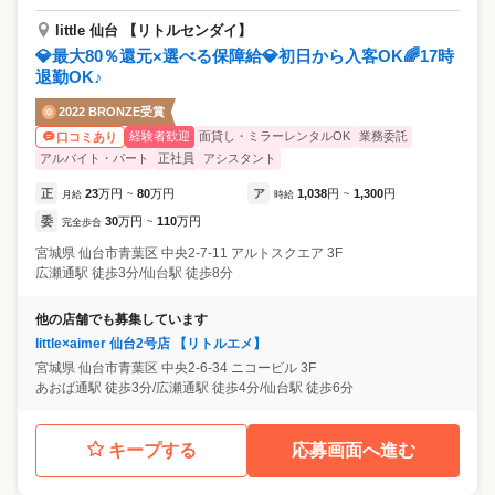
little 仙台 【リトルセンダイ】
💎最大80％還元×選べる保障給💎初日から入客OK🌈17時
退勤OK♪
2022 BRONZE受賞
経験者歓迎
面貸し・ミラーレンタルOK
業務委託
口コミあり
アルバイト・パート
正社員
アシスタント
正
23
万円
80
万円
ア
1,038
円
1,300
円
月給
~
時給
~
委
30
万円
110
万円
完全歩合
~
宮城県
仙台市青葉区
中央2-7-11 アルトスクエア 3F
広瀬通駅 徒歩3分/仙台駅 徒歩8分
他の店舗でも募集しています
little×aimer 仙台2号店 【リトルエメ】
宮城県
仙台市青葉区
中央2-6-34 ニコービル 3F
あおば通駅 徒歩3分/広瀬通駅 徒歩4分/仙台駅 徒歩6分
キープする
応募画面へ進む