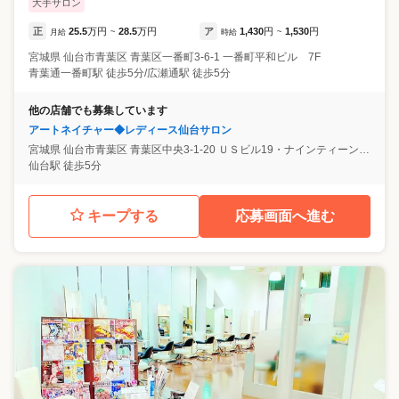
大手サロン
正
25.5
万円
28.5
万円
ア
1,430
円
1,530
円
月給
~
時給
~
宮城県
仙台市青葉区
青葉区一番町3-6-1 一番町平和ビル 7F
青葉通一番町駅 徒歩5分/広瀬通駅 徒歩5分
他の店舗でも募集しています
アートネイチャー◆レディース仙台サロン
宮城県
仙台市青葉区
青葉区中央3-1-20 ＵＳビル19・ナインティーン 8F
仙台駅 徒歩5分
キープする
応募画面へ進む