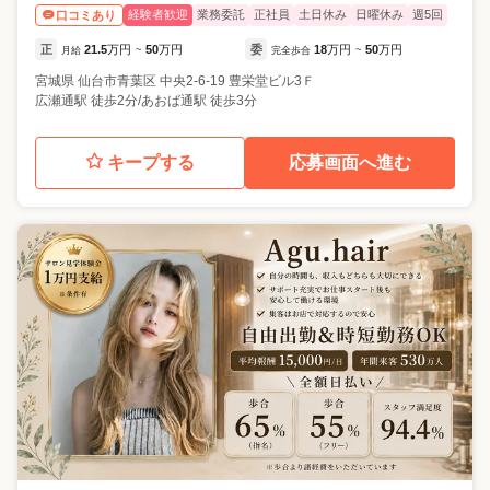
経験者歓迎
業務委託
正社員
土日休み
日曜休み
週5回
口コミあり
正
21.5
万円
50
万円
委
18
万円
50
万円
月給
~
完全歩合
~
宮城県
仙台市青葉区
中央2-6-19 豊栄堂ビル3Ｆ
広瀬通駅 徒歩2分/あおば通駅 徒歩3分
キープする
応募画面へ進む