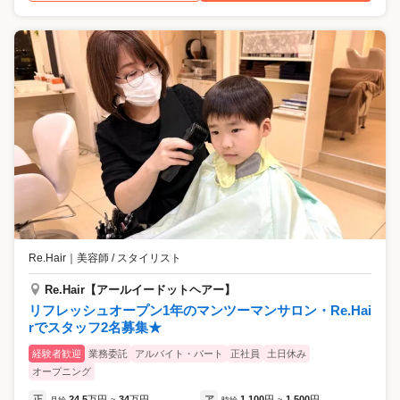
Re.Hair
｜
美容師 / スタイリスト
Re.Hair【アールイードットヘアー】
リフレッシュオープン1年のマンツーマンサロン・Re.Hai
rでスタッフ2名募集★
経験者歓迎
業務委託
アルバイト・パート
正社員
土日休み
オープニング
正
24.5
万円
34
万円
ア
1,100
円
1,500
円