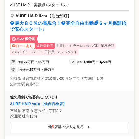
AUBE HAIR
｜
美容師 / スタイリスト
AUBE HAIR liam【仙台卸町】
💎最大８０％の高歩合！💎完全自由出勤🌈６ヶ月保証給
で安心スタート♪
2022 優秀賞
経験者歓迎
面貸し・ミラーレンタルOK
業務委託
口コミあり
アルバイト・パート
正社員
アシスタント
正
27
万円
90
万円
ア
1,050
円
1,226
円
月給
~
時給
~
委
25
万円
90
万円
完全歩合
~
宮城県
仙台市若林区
志波町3-26 サンプラザ志波町 １階
薬師堂駅 徒歩6分
他の店舗でも募集しています
AUBE HAIR salla【仙台石巻店】
宮城県
石巻市
恵み野１丁目5-2
蛇田駅 徒歩17分
他
5
店舗の求人を見る