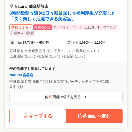
Natural 仙台駅前店
8時間勤務☆週休2日☆残業無し☆福利厚生が充実した
「長く楽しく活躍できる美容室」
経験者歓迎
アルバイト・パート
正社員
オープニング
口コミあり
日曜休み
週5回
正
27.7
万円
60
万円
ア
1,050
円
1,150
円
月給
~
時給
~
宮城県
仙台市青葉区
中央１丁目６－２３ 鹿島ビル７０１
広瀬通駅 徒歩3分/仙台駅 徒歩4分/仙台駅 徒歩7分
他の店舗でも募集しています
Natural 富谷店
宮城県
富谷市
成田4丁目18-5 新富谷ガーデンシティプラザ102
泉中央駅
他
10
店舗の求人を見る
キープする
応募画面へ進む