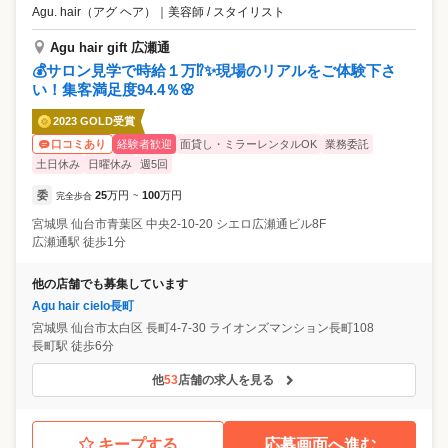
Agu. hair（アグ ヘア）
｜
美容師 / スタイリスト
Agu hair gift 広瀬通
💰サロン見学で時給１万⁉✨現場のリアルをご体験下さ
い！集客満足度94.4％🌸
2023 GOLD受賞
経験者歓迎
面貸し・ミラーレンタルOK
業務委託
口コミあり
土日休み
日曜休み
週5回
委
25
万円
100
万円
完全歩合
~
宮城県
仙台市青葉区
中央2-10-20 シエロ広瀬通ビル8F
広瀬通駅 徒歩1分
他の店舗でも募集しています
Agu hair cielo長町
宮城県
仙台市太白区
長町4-7-30 ライオンズマンション長町108
長町駅 徒歩6分
他
53
店舗の求人を見る
キープする
応募画面へ進む