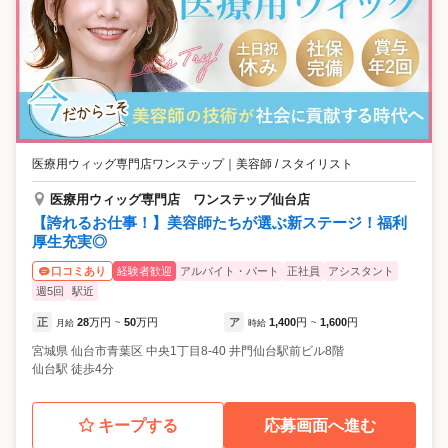
医療用ウィッグ専門店ワンステップ
｜
美容師 / スタイリスト
医療用ウィッグ専門店 ワンステップ仙台店
【誇れるお仕事！】美容師たちが選ぶ新ステージ！福利
厚生充実◎
経験者歓迎
アルバイト・パート
正社員
アシスタント
口コミあり
週5回
駅近
正
28
万円
50
万円
ア
1,400
円
1,600
円
月給
~
時給
~
宮城県
仙台市青葉区
中央1丁目8-40 井門仙台駅前ビル8階
仙台駅 徒歩4分
キープする
応募画面へ進む