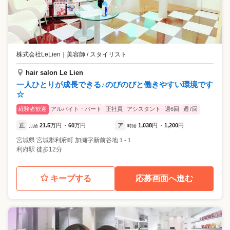
株式会社LeLien
｜
美容師 / スタイリスト
hair salon Le Lien
一人ひとりが成長できる♪のびのびと働きやすい環境です
☆
経験者歓迎
アルバイト・パート
正社員
アシスタント
週6回
週7回
正
21.5
万円
60
万円
ア
1,038
円
1,200
円
月給
~
時給
~
宮城県
宮城郡利府町
加瀬字新前谷地１‐１
利府駅 徒歩12分
キープする
応募画面へ進む