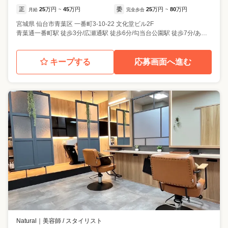
正
25
万円
45
万円
委
25
万円
80
万円
月給
~
完全歩合
~
宮城県
仙台市青葉区
一番町3-10-22 文化堂ビル2F
青葉通一番町駅 徒歩3分/広瀬通駅 徒歩6分/勾当台公園駅 徒歩7分/あおば通駅 徒歩10分
キープする
応募画面へ進む
Natural
｜
美容師 / スタイリスト