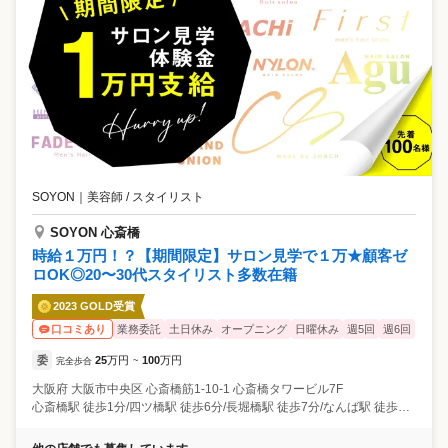
SOYON
｜
美容師 / スタイリスト
SOYON 心斎橋
時給１万円！？【期間限定】サロン見学で１万★顧客ゼ
ロOK◎20〜30代スタイリスト多数在籍
2023 GOLD受賞
業務委託
土日休み
オープニング
日曜休み
週5回
週6回
口コミあり
委
25
万円
100
万円
完全歩合
~
大阪府
大阪市中央区
心斎橋筋1-10-1 心斎橋タワービル7F
心斎橋駅 徒歩1分/四ツ橋駅 徒歩6分/長堀橋駅 徒歩7分/なんば駅 徒歩13分/松屋町駅 徒歩13分