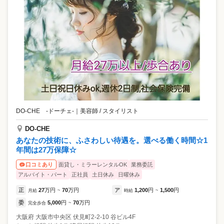
0万円も目指せる高水準インテンシブ》 高単価サロンのため、1日の入客
は2名〜3名程度でしっかりとした売上を上げることが可能です。 各種手
当も充実しており、頑張った分だけ高収入を実現できます。 《個性的な
福利厚生が充実》 お給料以外にも充実したプライベートが過ごせる個性
的な福利厚生がいっぱい!! ・推しのライブに行きたい!!そんなときは推活
休暇!! ・誕生日の月はどこか1日お休みをプレゼント!!お誕生日休暇!! ・
いつもキレイに、元気でいるために!!毎月美容サロン・マッサージサロン
代を補助!! ・ちょっとお茶して帰ろ？カフェ代補助!! まだまだあります
☆ 《キャリアアップ》 これから店舗展開・美容室・海外出店など事業拡
大を視野に入れています。 海外や外国に興味がある方が活躍できるステ
ージを作っていきます!! まずはお気軽にお問い合わせ下さい。 皆様から
のご応募お待ちしております。
DO-CHE ‐ドーチェ‐
｜
美容師 / スタイリスト
DO-CHE
あなたの技術に、ふさわしい待遇を。選べる働く時間☆1
年間は27万保障☆
面貸し・ミラーレンタルOK
業務委託
口コミあり
アルバイト・パート
正社員
土日休み
日曜休み
正
27
万円
70
万円
ア
1,200
円
1,500
円
月給
~
時給
~
委
5,000
円
70
万円
完全歩合
~
大阪府
大阪市中央区
伏見町2-2-10 谷ビル4F