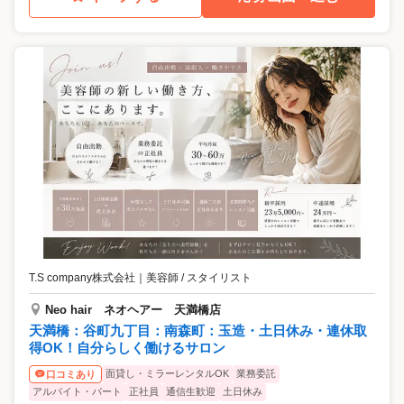
T.S company株式会社
｜
美容師 / スタイリスト
Neo hair ネオヘアー 天満橋店
天満橋：谷町九丁目：南森町：玉造・土日休み・連休取
得OK！自分らしく働けるサロン
面貸し・ミラーレンタルOK
業務委託
口コミあり
アルバイト・パート
正社員
通信生歓迎
土日休み