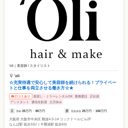
'oli
｜
美容師 / スタイリスト
'oli
☆充実待遇で安心して美容師を続けられる！プライベー
トと仕事を両立させる働き方☆★
面貸し・ミラーレンタルOK
業務委託
正社員
口コミあり
アシスタント
通信生歓迎
土日休み
正
25
万円
80
万円
委
25
万円
100
万円
月給
~
完全歩合
~
大阪府
大阪市中央区
難波4-5-14 コックドールビル2F
なんば駅 徒歩3分/ＪＲ難波駅 徒歩6分