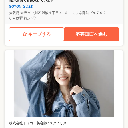
他の店舗でも募集しています
SOYON なんば
大阪府
大阪市中央区
難波１丁目４−６ ミフネ難波ビル７０２
なんば駅 徒歩3分
キープする
応募画面へ進む
株式会社トリコ
｜
美容師 / スタイリスト