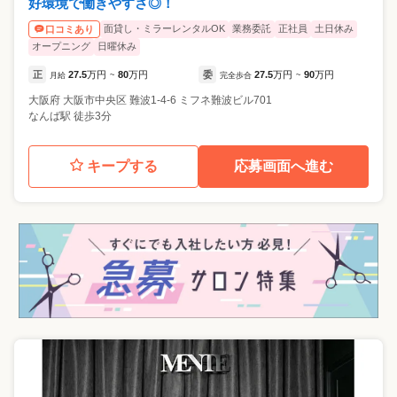
好環境で働きやすさ◎！
面貸し・ミラーレンタルOK
業務委託
正社員
土日休み
口コミあり
オープニング
日曜休み
正
27.5
万円
80
万円
委
27.5
万円
90
万円
月給
~
完全歩合
~
大阪府
大阪市中央区
難波1-4-6 ミフネ難波ビル701
なんば駅 徒歩3分
キープする
応募画面へ進む