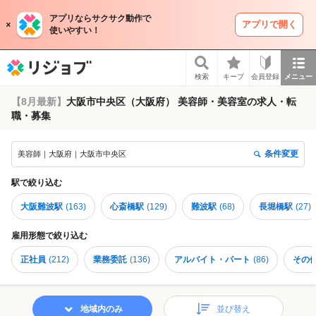
アプリならサクサク動作で
アプリで開く
使いやすい！
リジョブ
検索
キープ
会員登録
メニュー
【8月最新】
大阪市中央区（大阪府） 美容師・美容室の求人・転
職・募集
条件変更
美容師｜大阪府｜大阪市中央区
駅
で絞り込む
大阪難波駅
(
163
)
心斎橋駅
(
129
)
難波駅
(
68
)
長堀橋駅
(
27
)
雇用形態
で絞り込む
正社員
(
212
)
業務委託
(
136
)
アルバイト・パート
(
86
)
その
地域内のみ
並び替え