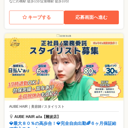
なにわ橋駅 徒歩1分/淀屋橋駅 徒歩10分
キープする
応募画面へ進む
AUBE HAIR
｜
美容師 / スタイリスト
AUBE HAIR aila【難波店】
💎最大８０％の高歩合！💎完全自由出勤🌈６ヶ月保証給