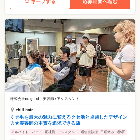
キープする
応募画面へ進む
株式会社no good
｜
美容師 / アシスタント
chill hair
くせ毛を最大の魅力に変えるクセ活と卓越したデザイン
力★美容師の本質を追求できる店
アルバイト・パート
正社員
アシスタント
通信生歓迎
日曜休み
週5回