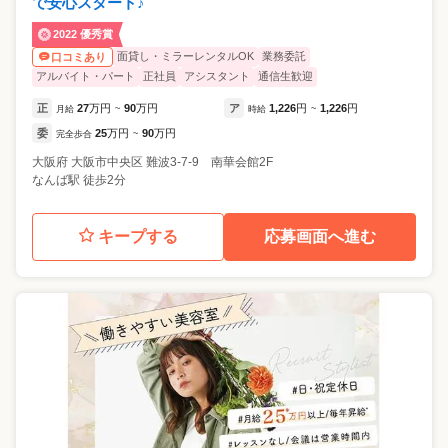
で安心スタート♪
2022 優秀賞
面貸し・ミラーレンタルOK
業務委託
口コミあり
アルバイト・パート
正社員
アシスタント
通信生歓迎
正
27
万円
90
万円
ア
1,226
円
1,226
円
月給
~
時給
~
委
25
万円
90
万円
完全歩合
~
大阪府
大阪市中央区
難波3-7-9 南華会館2F
なんば駅 徒歩2分
キープする
応募画面へ進む