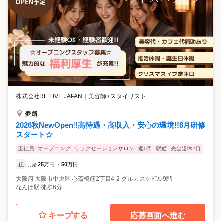
株式会社RE LIVE JAPAN
｜
美容師 / スタイリスト
夢路
2026秋NewOpen!!高待遇・高収入・安心の環境!!8月研修
スタート☆
正社員
オープニング
リラクゼーションサロン
週5回
駅近
完全週休2日
正
25
万円
50
万円
月給
~
大阪府
大阪市中央区
心斎橋筋2丁目4-2 グルカスシビル9階
なんば駅 徒歩6分
キープする
応募画面へ進む