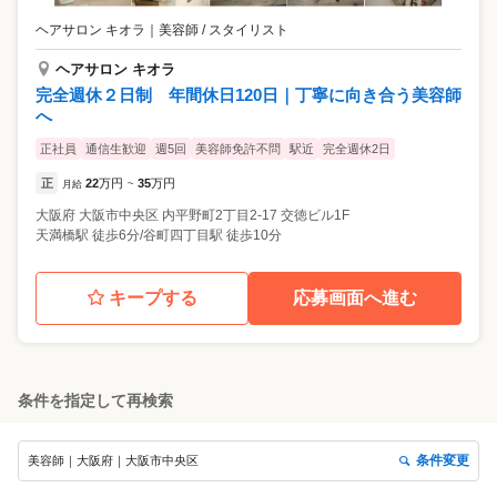
ヘアサロン キオラ
｜
美容師 / スタイリスト
ヘアサロン キオラ
完全週休２日制 年間休日120日｜丁寧に向き合う美容師
へ
正社員
通信生歓迎
週5回
美容師免許不問
駅近
完全週休2日
正
22
万円
35
万円
月給
~
大阪府
大阪市中央区
内平野町2丁目2-17 交徳ビル1F
天満橋駅 徒歩6分/谷町四丁目駅 徒歩10分
キープする
応募画面へ進む
条件を指定して再検索
条件変更
美容師｜大阪府｜大阪市中央区