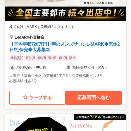
株式会社L-MARK
｜
美容師 / スタイリスト
L-MARK心斎橋店
【平均年収720万円】噂のメンズサロンL-MARK◆完休2
日/社保完◆大募集🤝
業務委託
正社員
週5回
週6回
週7回
駅近
正
25
万円
80
万円
委
24
万円
80
万円
月給
~
完全歩合
~
大阪府
大阪市中央区
心斎橋筋1丁目3-1 心斎橋福田ビル 3F
心斎橋駅 徒歩3分
キープする
応募画面へ進む