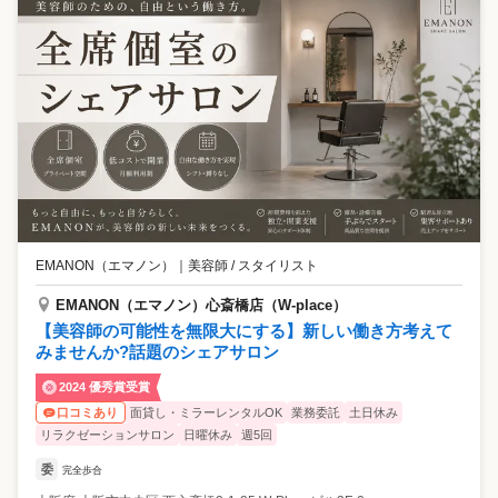
EMANON（エマノン）
｜
美容師 / スタイリスト
EMANON（エマノン）心斎橋店（W-place）
【美容師の可能性を無限大にする】新しい働き方考えて
みませんか?話題のシェアサロン
2024 優秀賞受賞
面貸し・ミラーレンタルOK
業務委託
土日休み
口コミあり
リラクゼーションサロン
日曜休み
週5回
委
完全歩合