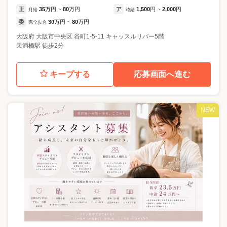
正
35
万円
80
万円
ア
1,500
円
2,000
円
月給
~
時給
~
委
30
万円
80
万円
完全歩合
~
大阪府
大阪市中央区
谷町1-5-11 キャッスルリバー5階
天満橋駅 徒歩2分
キープする
応募画面へ進む
NEW