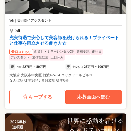
'oli
｜
美容師 / アシスタント
'oli
充実待遇で安心して美容師を続けられる！プライベート
と仕事を両立させる働き方☆
面貸し・ミラーレンタルOK
業務委託
正社員
口コミあり
アシスタント
通信生歓迎
土日休み
正
22
万円
80
万円
委
25
万円
100
万円
月給
~
完全歩合
~
大阪府
大阪市中央区
難波4-5-14 コックドールビル2F
なんば駅 徒歩3分/ＪＲ難波駅 徒歩6分
キープする
応募画面へ進む