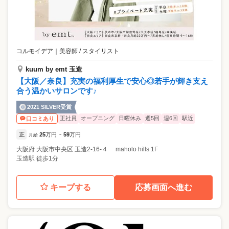
コルモイデア
｜
美容師 / スタイリスト
kuum by emt 玉造
【大阪／奈良】充実の福利厚生で安心◎若手が輝き支え
合う温かいサロンです♪
2021 SILVER受賞
正社員
オープニング
日曜休み
週5回
週6回
駅近
口コミあり
正
25
万円
59
万円
月給
~
大阪府
大阪市中央区
玉造2-16-４ maholo hills 1F
玉造駅 徒歩1分
キープする
応募画面へ進む