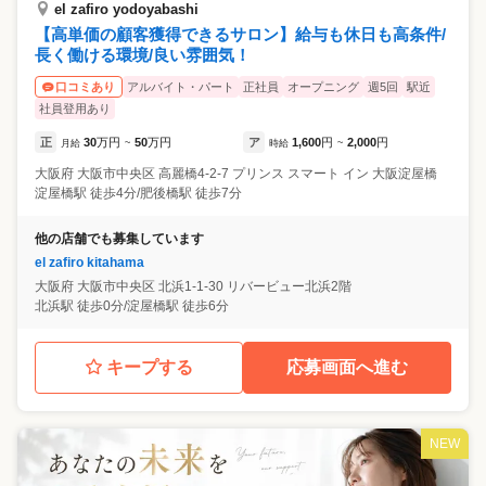
el zafiro yodoyabashi
【高単価の顧客獲得できるサロン】給与も休日も高条件/
長く働ける環境/良い雰囲気！
アルバイト・パート
正社員
オープニング
週5回
駅近
口コミあり
社員登用あり
正
30
万円
50
万円
ア
1,600
円
2,000
円
月給
~
時給
~
大阪府
大阪市中央区
高麗橋4-2-7 プリンス スマート イン 大阪淀屋橋
淀屋橋駅 徒歩4分/肥後橋駅 徒歩7分
他の店舗でも募集しています
el zafiro kitahama
大阪府
大阪市中央区
北浜1-1-30 リバービュー北浜2階
北浜駅 徒歩0分/淀屋橋駅 徒歩6分
キープする
応募画面へ進む
NEW