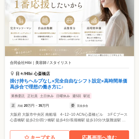
合同会社Hibi
｜
美容師 / スタイリスト
日々/HIbi 心斎橋店
掛け持ちヘルプなし×完全自由なシフト設定×高時間単価
高歩合で理想の働き方に♪
業務委託
正社員
土日休み
日曜休み
週5回
駅近
正
20
万円
35
万円
委
月給
~
完全歩合
大阪府
大阪市中央区
南船場 4−12−10 ACN心斎橋ビル ３F Cブース
心斎橋駅 徒歩2分/四ツ橋駅 徒歩4分/長堀橋駅 徒歩10分/大阪難波駅 徒歩12分
キープする
応募画面へ進む