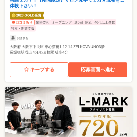
体験下さい！
2023 GOLD受賞
業務委託
オープニング
週5回
駅近
40代以上多数
口コミあり
独立・開業支援
委
完全歩合
大阪府
大阪市中央区
東心斎橋1-12-14 ZELKOVA UNO3階
長堀橋駅 徒歩4分/心斎橋駅 徒歩4分
キープする
応募画面へ進む