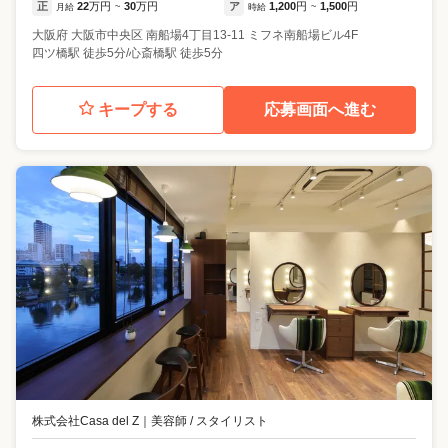
正
22
万円
30
万円
ア
1,200
円
1,500
円
月給
~
時給
~
大阪府
大阪市中央区
南船場4丁目13-11 ミフネ南船場ビル4F
四ツ橋駅 徒歩5分/心斎橋駅 徒歩5分
キープする
応募画面へ進む
株式会社Casa del Z
｜
美容師 / スタイリスト