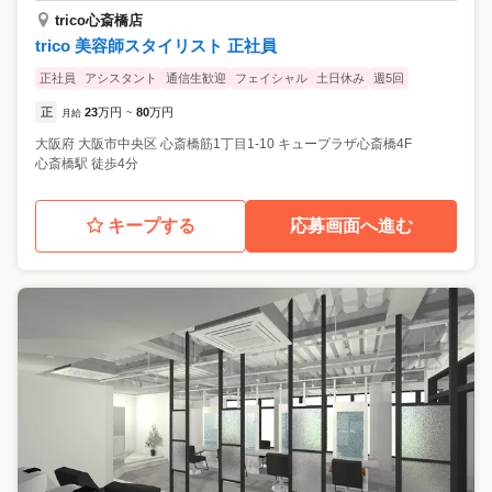
trico心斎橋店
trico 美容師スタイリスト 正社員
正社員
アシスタント
通信生歓迎
フェイシャル
土日休み
週5回
正
23
万円
80
万円
月給
~
大阪府
大阪市中央区
心斎橋筋1丁目1-10 キュープラザ心斎橋4F
心斎橋駅 徒歩4分
キープする
応募画面へ進む