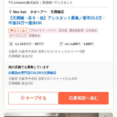
T.S company株式会社
｜
美容師 / アシスタント
Neo hair ネオヘアー 天満橋店
【天満橋・谷９・他】アシスタント募集／新卒23.5万・
中途24万〜連休OK
アルバイト・パート
正社員
通信生歓迎
土日休み
口コミあり
オープニング
日曜休み
正
23.5
万円
28
万円
ア
1,200
円
1,500
円
月給
~
時給
~
大阪府
大阪市中央区
谷町1-5-11 キャッスルリバー5階
天満橋駅 徒歩2分
他の店舗でも募集しています
白髪染め専門店COLORS天満橋店
大阪府
大阪市中央区
谷町1-5-7 ストークビル103
天満橋駅 徒歩2分
キープする
応募画面へ進む