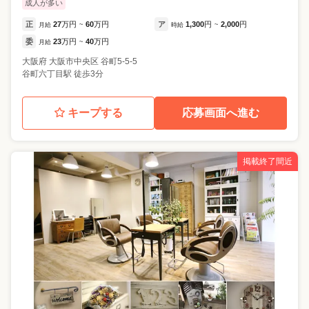
成人が多い
正
27
万円
60
万円
ア
1,300
円
2,000
円
月給
~
時給
~
委
23
万円
40
万円
月給
~
大阪府
大阪市中央区
谷町5-5-5
谷町六丁目駅 徒歩3分
キープする
応募画面へ進む
掲載終了間近