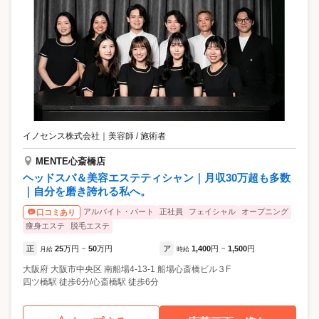
イノセンス株式会社
｜
美容師 / 施術者
MENTE心斎橋店
ヘッドスパ＆美容エステティシャン｜月収30万超も多数
｜自分を磨き誇れる私へ。
アルバイト・パート
正社員
フェイシャル
オープニング
口コミあり
痩身エステ
脱毛エステ
正
25
万円
50
万円
ア
1,400
円
1,500
円
月給
~
時給
~
大阪府
大阪市中央区
南船場4-13-1 船場心斎橋ビル３F
四ツ橋駅 徒歩6分/心斎橋駅 徒歩6分