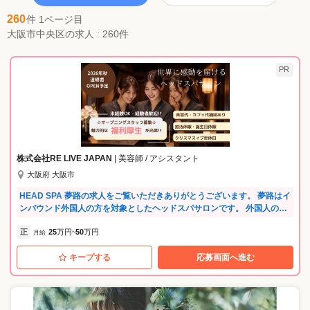
260
件 1ページ目
大阪市中央区の求人 : 260件
PR
株式会社RE LIVE JAPAN
| 美容師 / アシスタント
大阪府 大阪市
HEAD SPA 夢路の求人をご覧いただきありがとうございます。 夢路はイ
ンバウンド外国人の方を対象としたヘッドスパサロンです。 外国人のお
客様と聞くと身構えてしまう方も多いのではないでしょうか？ しかし、
正
25
万円
50
万円
これからは更に外国のお客様が日本に増えてくる環境となってきます。
月給
~
英語が話せるか話せないではなく、外国の方とのコミュニケーションに
キープする
応募画面へ進む
慣れることは これからのキャリアにも自信が持てるようになります☆ 是
非、私たちと一緒に新たな挑戦の一歩を踏み出しましょう!! 《未経験O
K》 一人一人に丁寧な教育カリキュラムを準備いたします。 経験者、未
経験者、それぞれの能力に合わせてカリキュラムを進めていきます。 自
信を持ってお客様と向き合えるまで、しっかりサポートします!! 《月収5