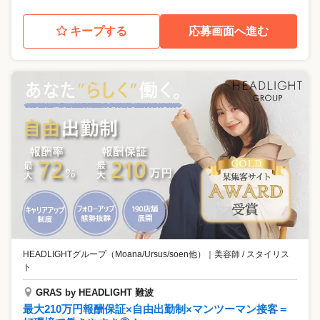
キープする
応募画面へ進む
HEADLIGHTグループ（Moana/Ursus/soen他）
｜
美容師 / スタイリス
ト
GRAS by HEADLIGHT 難波
最大210万円報酬保証×自由出勤制×マンツーマン接客＝