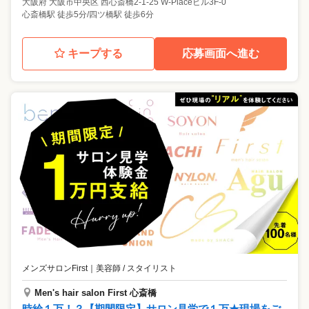
大阪府
大阪市中央区
西心斎橋2-1-25 W-Placeビル3F-0
心斎橋駅 徒歩5分/四ツ橋駅 徒歩6分
キープする
応募画面へ進む
メンズサロンFirst
｜
美容師 / スタイリスト
Men's hair salon First 心斎橋
時給１万！？【期間限定】サロン見学で１万★現場をご