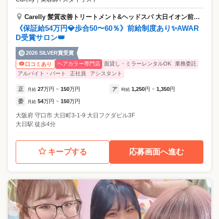
Carelly 髪質改善トリートメント&ヘッドスパ 大日イオン前【ケアリー】
《保証給54万円💎歩合50〜60％》前給制度あり✨AWAR
D受賞サロン👑
2026 SILVER賞受賞
ヘアカラー専門店
面貸し・ミラーレンタルOK
業務委託
口コミあり
アルバイト・パート
正社員
アシスタント
正
27
万円
150
万円
ア
1,250
円
1,350
円
月給
~
時給
~
委
54
万円
150
万円
月給
~
大阪府
守口市
大日町3-1-9 大日フクダビル3F
大日駅 徒歩4分
キープする
応募画面へ進む