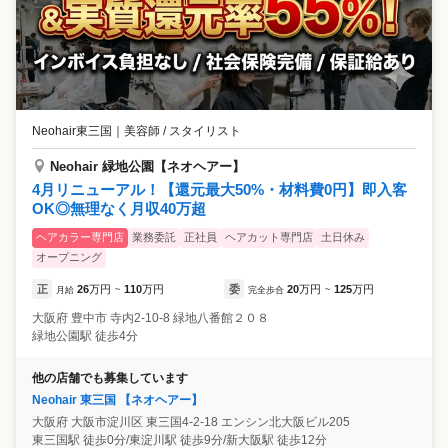
Neohair東三国
｜
美容師 / スタイリスト
Neohair 緑地公園【ネオヘアー】
4月リニューアル！【還元最大50%・材料費0円】即入客
OK◎無理なく月収40万超
ヘアカラー専門店
業務委託
正社員
ヘアカット専門店
土日休み
オープニング
正
26
万円
110
万円
委
20
万円
125
万円
月給
~
完全歩合
~
大阪府
豊中市
寺内2-10-8 緑地八番館２０８
緑地公園駅 徒歩4分
他の店舗でも募集しています
Neohair 東三国 【ネオヘアー】
大阪府
大阪市淀川区
東三国4-2-18 エンシン北大阪ビル205
東三国駅 徒歩0分/東淀川駅 徒歩9分/新大阪駅 徒歩12分