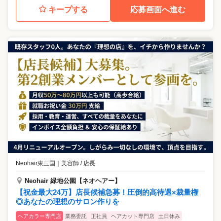
キープする
応募画面へ進む
Neohair東三国
｜
美容師 / 店長
Neohair 緑地公園【ネオヘアー】
【祝金最大24万】店長候補急募！圧倒的高待遇×裁量権
◎あなたの理想のサロン作りを
ヘアカラー専門店
業務委託
正社員
ヘアカット専門店
土日休み