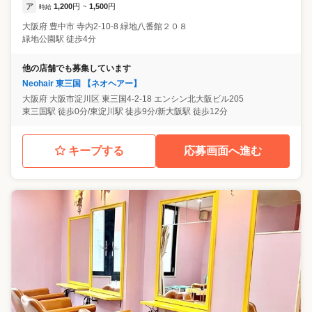
ア
1,200
円
1,500
円
時給
~
大阪府
豊中市
寺内2-10-8 緑地八番館２０８
緑地公園駅 徒歩4分
他の店舗でも募集しています
Neohair 東三国 【ネオヘアー】
大阪府
大阪市淀川区
東三国4-2-18 エンシン北大阪ビル205
東三国駅 徒歩0分/東淀川駅 徒歩9分/新大阪駅 徒歩12分
キープする
応募画面へ進む