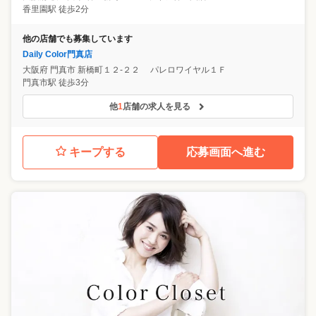
香里園駅 徒歩2分
他の店舗でも募集しています
Daily Color門真店
大阪府
門真市
新橋町１２‐２２ パレロワイヤル１Ｆ
門真市駅 徒歩3分
他
1
店舗の求人を見る
キープする
応募画面へ進む