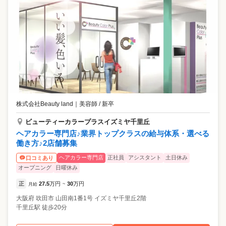
株式会社Beauty land
｜
美容師 / 新卒
ビューティーカラープラスイズミヤ千里丘
ヘアカラー専門店♪業界トップクラスの給与体系・選べる
働き方♪2店舗募集
ヘアカラー専門店
正社員
アシスタント
土日休み
口コミあり
オープニング
日曜休み
正
27.5
万円
30
万円
月給
~
大阪府
吹田市
山田南1番1号 イズミヤ千里丘2階
千里丘駅 徒歩20分