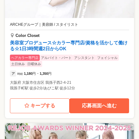
ARCHEグループ
｜
美容師 / スタイリスト
Color Closet
美容室プロデュース☆カラー専門店/資格を活かして働け
る☆1日3時間週2日からOK
ヘアカラー専門店
アルバイト・パート
アシスタント
フェイシャル
土日休み
日曜休み
ア
1,180
円
1,350
円
時給
~
大阪府
大阪市住吉区
我孫子西2-4-21
我孫子町駅 徒歩2分/あびこ駅 徒歩12分
キープする
応募画面へ進む