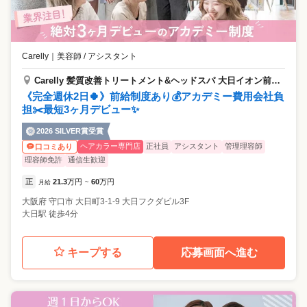
Carelly
｜
美容師 / アシスタント
Carelly 髪質改善トリートメント&ヘッドスパ 大日イオン前【ケアリー】
《完全週休2日🍀》前給制度あり💰アカデミー費用会社負
担✂️最短3ヶ月デビュー✨
2026 SILVER賞受賞
ヘアカラー専門店
正社員
アシスタント
管理理容師
口コミあり
理容師免許
通信生歓迎
正
21.3
万円
60
万円
月給
~
大阪府
守口市
大日町3-1-9 大日フクダビル3F
大日駅 徒歩4分
キープする
応募画面へ進む