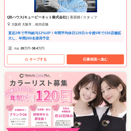
す！！ □在籍4年目・女性・スタイリスト アシスタントとして入社しまし
た。 たくさんのモデルさんを施術出来、撮影やSNSなども協力してくれ
るのでとっても助かります♪ □在籍6年目・男性・トップデザイナー 業務
QBハウス(キュービーネット株式会社)
| 美容師 / スタッフ
委託として働くのが初めてで、戸惑いもありましたが、 見学時に丁寧に
大阪府 大阪市 ...他35店舗
説明して下さったので不安も解消され安心して働けています。 撮影やSN
S関連にも力を入れている会社なので、美容師としてのレベルアップやト
直近2年で平均給与12%UP！年間平均休日129日☆今後5年で150店舗拡
レンドの勉強もしっかりできます！
大し、年間260名採用予定
正
28
万円
38.4
万円
月給
~
キープする
応募画面へ進む