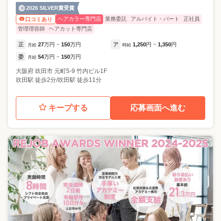
2026 SILVER賞受賞
ヘアカラー専門店
業務委託
アルバイト・パート
正社員
口コミあり
管理理容師
ヘアカット専門店
正
27
万円
150
万円
ア
1,250
円
1,350
円
月給
~
時給
~
委
54
万円
150
万円
月給
~
大阪府
吹田市
元町5-9 竹内ビル1F
吹田駅 徒歩2分/吹田駅 徒歩11分
キープする
応募画面へ進む