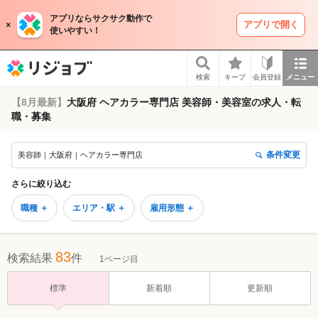
アプリならサクサク動作で
アプリで開く
使いやすい！
リジョブ
検索
キープ
会員登録
メニュー
【8月最新】
大阪府 ヘアカラー専門店 美容師・美容室の求人・転
職・募集
条件変更
美容師｜大阪府｜ヘアカラー専門店
さらに絞り込む
職種 ＋
エリア・駅 ＋
雇用形態 ＋
83
検索結果
件
1ページ目
標準
新着順
更新順