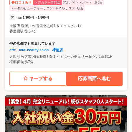
ヘアカラー専門店
アルバイト・パート
週5回
口コミあり
トータルビューティーサロン
ネイルサロン
駅近
ア
1,300
円
1,500
円
時給
~
大阪府
寝屋川市
香里北之町1-6 ＹＭＡビル1Ｆ
香里園駅 徒歩4分
他の店舗でも募集しています
affe+ total beauty salon 樟葉店
大阪府
枚方市
楠葉花園町5-1 くずはセンチュリータウン1番館1F
樟葉駅 徒歩7分
キープする
応募画面へ進む