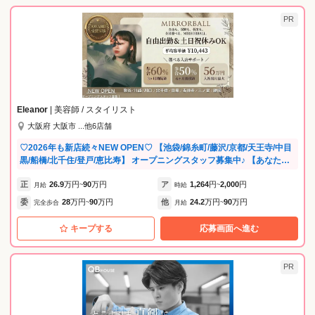
PR
Eleanor
| 美容師 / スタイリスト
大阪府 大阪市 ...他6店舗
♡2026年も新店続々NEW OPEN♡ 【池袋/錦糸町/藤沢/京都/天王寺/中目
黒/船橋/北千住/登戸/恵比寿】 オープニングスタッフ募集中♪ 【あなたの
可能性を最大限に引き出す環境】 ◇ MIRRORBALL AWARD開催 年に一
正
26.9
万円
90
万円
ア
1,264
円
2,000
円
度、社内のトップを目指すスタッフ・店舗を表彰するアワードを開催！
月給
~
時給
~
日々の努力が評価され、モチベーションUPにつながります。 ◇ 社内サ
委
28
万円
90
万円
他
24.2
万円
90
万円
完全歩合
~
月給
~
ーベイを実施（働きやすさ向上のためのアンケート） スタッフが安心し
て長く活躍できるよう、職場環境の改善や働きやすい仕組みづくり、キ
キープする
応募画面へ進む
ャリア支援や心身のサポートを実施しています。あなたの意見が、より
良い未来をつくる力に。 《スタッフvoiceを紹介♪》 □在籍2年目・男
性・エリアディレクター どこで働くか？より誰と働くか？ スタッフの幸
PR
せとは尊敬できる上司、魅力的な同僚が傍に居る事だと思います！ これ
からもそんな魅力あふれる人が少しでも増えるよう運営していきます♪ □
在籍3年目・女性・店長 正社員として入社後、店長を経験しています。
予約がほぼ毎日満席となってしまっているのでスタイリストさん急募で