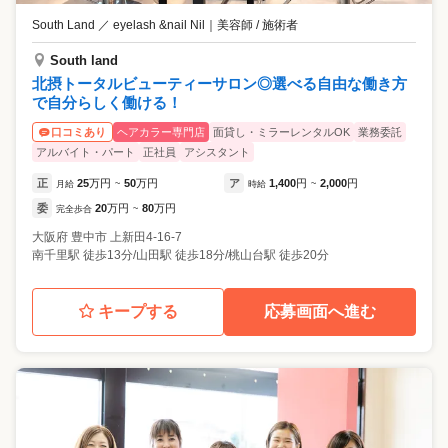
South Land ／ eyelash &nail Nil
｜
美容師 / 施術者
South land
北摂トータルビューティーサロン◎選べる自由な働き方
で自分らしく働ける！
ヘアカラー専門店
面貸し・ミラーレンタルOK
業務委託
口コミあり
アルバイト・パート
正社員
アシスタント
正
25
万円
50
万円
ア
1,400
円
2,000
円
月給
~
時給
~
委
20
万円
80
万円
完全歩合
~
大阪府
豊中市
上新田4-16-7
南千里駅 徒歩13分/山田駅 徒歩18分/桃山台駅 徒歩20分
キープする
応募画面へ進む