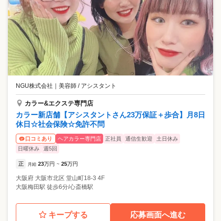
NGU株式会社
｜
美容師 / アシスタント
カラー&エクステ専門店
カラー新店舗【アシスタントさん23万保証＋歩合】月8日
休日☆社会保険☆免許不問
ヘアカラー専門店
正社員
通信生歓迎
土日休み
口コミあり
日曜休み
週5回
正
23
万円
25
万円
月給
~
大阪府
大阪市北区
堂山町18-3 4F
大阪梅田駅 徒歩6分/心斎橋駅
キープする
応募画面へ進む