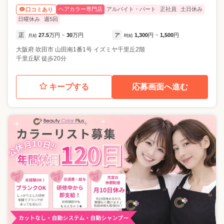
ヘアカラー専門店
アルバイト・パート
正社員
土日休み
口コミあり
日曜休み
週5回
正
27.5
万円
30
万円
ア
1,300
円
1,500
円
月給
~
時給
~
大阪府
吹田市
山田南1番1号 イズミヤ千里丘2階
千里丘駅 徒歩20分
キープする
応募画面へ進む