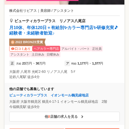
株式会社リビアス
｜
美容師 / アシスタント
ビューティカラープラス リノアス八尾店
月10休、年休120日＋有給別✨カラー専門店✨研修充実🎵
経験者・未経験者歓迎♪
2022 BRONZE受賞
ヘアカラー専門店
アルバイト・パート
正社員
口コミあり
アシスタント
土日休み
日曜休み
正
23
万円
30
万円
ア
1,177
円
1,377
円
月給
~
時給
~
大阪府
八尾市
光町2-60 リノアス八尾 5Ｆ
近鉄八尾駅 徒歩4分
他の店舗でも募集しています
ビューティカラープラス イオンモール鶴見緑地店
大阪府
大阪市鶴見区
鶴見4-17-1 イオンモール鶴見緑地店 2階
今福鶴見駅 徒歩9分
他
8
店舗の求人を見る