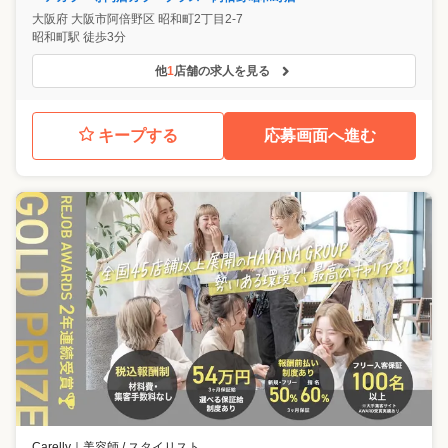
大阪府
大阪市阿倍野区
昭和町2丁目2-7
昭和町駅 徒歩3分
他
1
店舗の求人を見る
キープする
応募画面へ進む
Carelly
｜
美容師 / スタイリスト