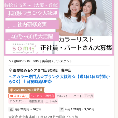
IVY group/SOME/iolo
｜
美容師 / アシスタント
白髪染め＆ケア専門店SOME 豊中店
ヘアカラー専門店☆ブランク大歓迎☆【週1日1日3時間か
らOK】土日祝時給UP◎
2026 BRONZE賞受賞
ヘアカラー専門店
アルバイト・パート
正社員
口コミあり
アシスタント
通信生歓迎
土日休み
正
25
万円
50
万円
ア
1,215
円
3,000
円
月給
~
時給
~
大阪府
豊中市
本町1丁目13-29 竹の回廊ビル１階