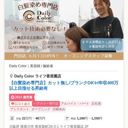
Daily Color
｜
美容師 / 施術者
Daily Color ライフ香里園店
【白髪染め専門店】カット無し/ブランクOK✨/年収400万
以上目指せる昇給有
2022 優秀賞
ヘアカラー専門店
アルバイト・パート
正社員
口コミあり
アシスタント
オープニング
日曜休み
正
22
万円
48
万円
ア
1,190
円
1,330
円
月給
~
時給
~
大阪府
寝屋川市
香里新町28-3-1 ライフ香里園店 2F