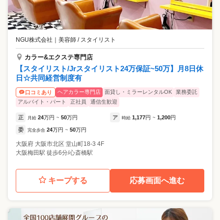
NGU株式会社
｜
美容師 / スタイリスト
カラー&エクステ専門店
【スタイリスト/Jrスタイリスト24万保証~50万】月8日休
日☆共同経営制度有
ヘアカラー専門店
面貸し・ミラーレンタルOK
業務委託
口コミあり
アルバイト・パート
正社員
通信生歓迎
正
24
万円
50
万円
ア
1,177
円
1,200
円
月給
~
時給
~
委
24
万円
50
万円
完全歩合
~
大阪府
大阪市北区
堂山町18-3 4F
大阪梅田駅 徒歩6分/心斎橋駅
キープする
応募画面へ進む