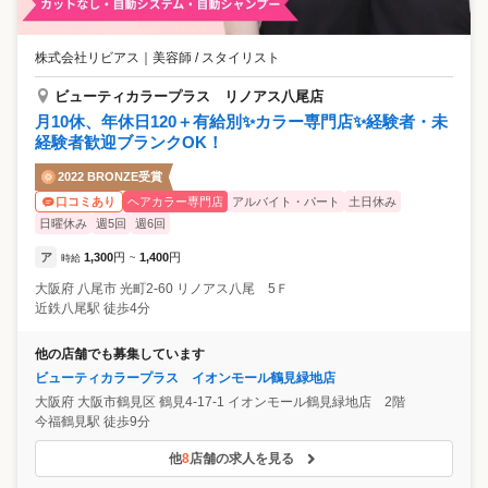
株式会社リビアス
｜
美容師 / スタイリスト
ビューティカラープラス リノアス八尾店
月10休、年休日120＋有給別✨カラー専門店✨経験者・未
経験者歓迎ブランクOK！
2022 BRONZE受賞
ヘアカラー専門店
アルバイト・パート
土日休み
口コミあり
日曜休み
週5回
週6回
ア
1,300
円
1,400
円
時給
~
大阪府
八尾市
光町2-60 リノアス八尾 5Ｆ
近鉄八尾駅 徒歩4分
他の店舗でも募集しています
ビューティカラープラス イオンモール鶴見緑地店
大阪府
大阪市鶴見区
鶴見4-17-1 イオンモール鶴見緑地店 2階
今福鶴見駅 徒歩9分
他
8
店舗の求人を見る