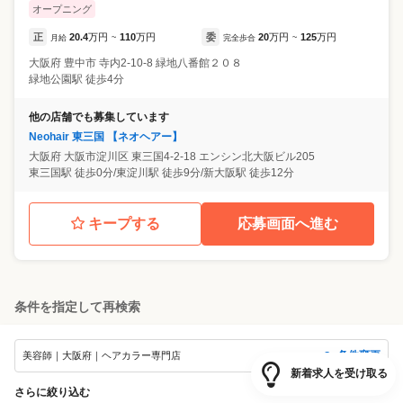
オープニング
正
20.4
万円
110
万円
委
20
万円
125
万円
月給
~
完全歩合
~
大阪府
豊中市
寺内2-10-8 緑地八番館２０８
緑地公園駅 徒歩4分
他の店舗でも募集しています
Neohair 東三国 【ネオヘアー】
大阪府
大阪市淀川区
東三国4-2-18 エンシン北大阪ビル205
東三国駅 徒歩0分/東淀川駅 徒歩9分/新大阪駅 徒歩12分
キープする
応募画面へ進む
条件を指定して再検索
条件変更
美容師｜大阪府｜ヘアカラー専門店
新着求人を受け取る
さらに絞り込む