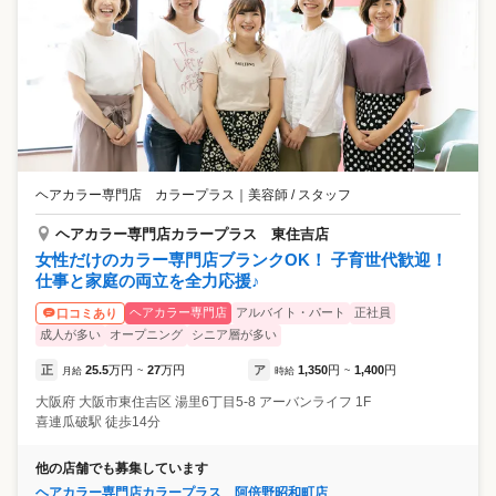
ヘアカラー専門店 カラープラス
｜
美容師 / スタッフ
ヘアカラー専門店カラープラス 東住吉店
女性だけのカラー専門店ブランクOK！ 子育世代歓迎！
仕事と家庭の両立を全力応援♪
ヘアカラー専門店
アルバイト・パート
正社員
口コミあり
成人が多い
オープニング
シニア層が多い
正
25.5
万円
27
万円
ア
1,350
円
1,400
円
月給
~
時給
~
大阪府
大阪市東住吉区
湯里6丁目5-8 アーバンライフ 1F
喜連瓜破駅 徒歩14分
他の店舗でも募集しています
ヘアカラー専門店カラープラス 阿倍野昭和町店