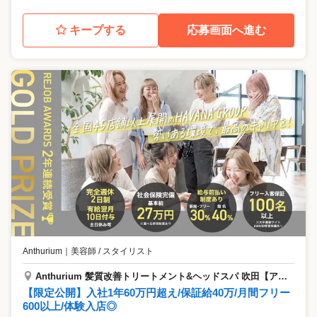
キープする
応募画面へ進む
Anthurium
｜
美容師 / スタイリスト
Anthurium 髪質改善トリートメント&ヘッドスパ 吹田【アンスリウム】
【限定公開】入社1年60万円超え/保証給40万/月間フリー
600以上/体験入店◎