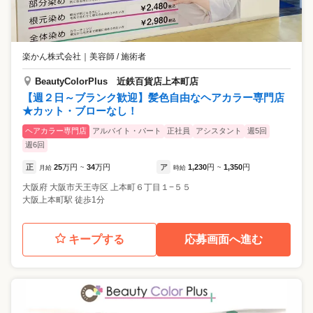
楽かん株式会社
｜
美容師 / 施術者
BeautyColorPlus 近鉄百貨店上本町店
【週２日～ブランク歓迎】髪色自由なヘアカラー専門店
★カット・ブローなし！
ヘアカラー専門店
アルバイト・パート
正社員
アシスタント
週5回
週6回
正
25
万円
34
万円
ア
1,230
円
1,350
円
月給
~
時給
~
大阪府
大阪市天王寺区
上本町６丁目１−５５
大阪上本町駅 徒歩1分
キープする
応募画面へ進む