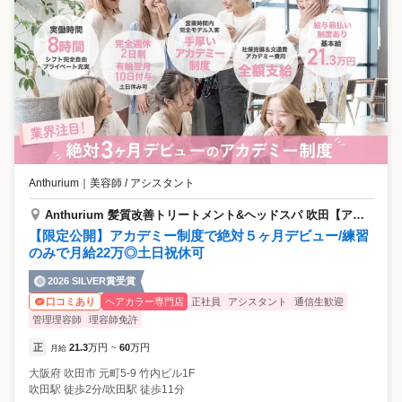
Anthurium
｜
美容師 / アシスタント
Anthurium 髪質改善トリートメント&ヘッドスパ 吹田【アンスリウム】
【限定公開】アカデミー制度で絶対５ヶ月デビュー/練習
のみで月給22万◎土日祝休可
2026 SILVER賞受賞
ヘアカラー専門店
正社員
アシスタント
通信生歓迎
口コミあり
管理理容師
理容師免許
正
21.3
万円
60
万円
月給
~
大阪府
吹田市
元町5-9 竹内ビル1F
吹田駅 徒歩2分/吹田駅 徒歩11分