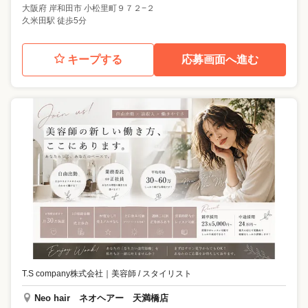
大阪府
岸和田市
小松里町９７２−２
久米田駅 徒歩5分
キープする
応募画面へ進む
T.S company株式会社
｜
美容師 / スタイリスト
Neo hair ネオヘアー 天満橋店