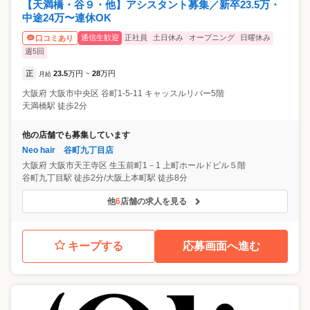
【天満橋・谷９・他】アシスタント募集／新卒23.5万・
中途24万〜連休OK
通信生歓迎
正社員
土日休み
オープニング
日曜休み
口コミあり
週5回
正
23.5
万円
28
万円
月給
~
大阪府
大阪市中央区
谷町1-5-11 キャッスルリバー5階
天満橋駅 徒歩2分
他の店舗でも募集しています
Neo hair 谷町九丁目店
大阪府
大阪市天王寺区
生玉前町1－1 上町ホールドビル５階
谷町九丁目駅 徒歩2分/大阪上本町駅 徒歩8分
他
6
店舗の求人を見る
キープする
応募画面へ進む