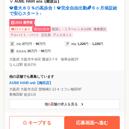
AUBE HAIR aila【難波店】
💎最大８０％の高歩合！💎完全自由出勤🌈６ヶ月保証給
で安心スタート♪
2022 優秀賞
通信生歓迎
面貸し・ミラーレンタルOK
業務委託
口コミあり
アルバイト・パート
正社員
アシスタント
正
27
万円
90
万円
ア
1,226
円
1,226
円
月給
~
時給
~
委
25
万円
90
万円
完全歩合
~
大阪府
大阪市中央区
難波3-7-9 南華会館2F
なんば駅 徒歩2分
他の店舗でも募集しています
AUBE HAIR unli【梅田店】
大阪府
大阪市北区
曽根崎2-12-4 コフレ梅田8F
東梅田駅 徒歩1分
他
6
店舗の求人を見る
キープする
応募画面へ進む