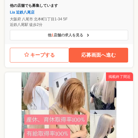
他の店舗でも募集しています
Lia 近鉄八尾店
大阪府
八尾市
北本町1丁目1-34 5F
近鉄八尾駅 徒歩2分
他
1
店舗の求人を見る
キープする
応募画面へ進む
掲載終了間近