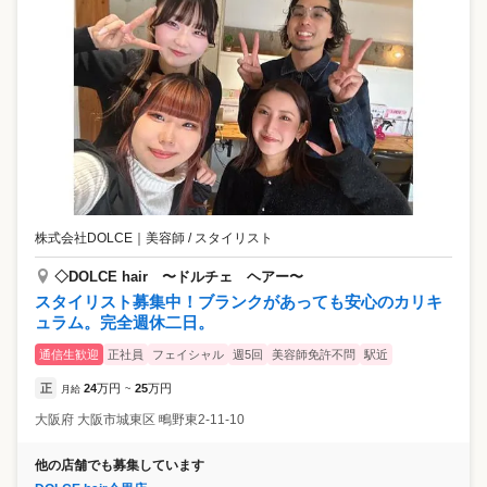
株式会社DOLCE
｜
美容師 / スタイリスト
◇DOLCE hair 〜ドルチェ ヘアー〜
スタイリスト募集中！ブランクがあっても安心のカリキ
ュラム。完全週休二日。
通信生歓迎
正社員
フェイシャル
週5回
美容師免許不問
駅近
正
24
万円
25
万円
月給
~
大阪府
大阪市城東区
鴫野東2-11-10
他の店舗でも募集しています