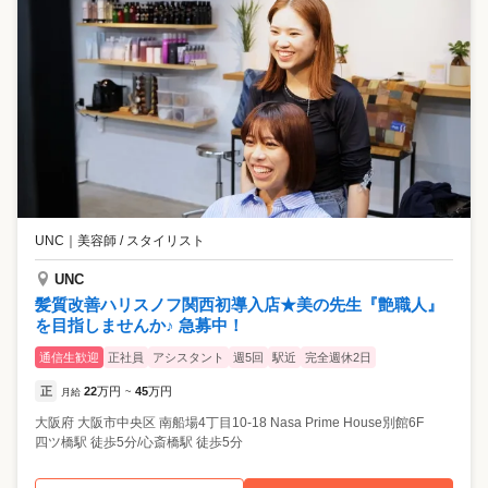
UNC
｜
美容師 / スタイリスト
UNC
髪質改善ハリスノフ関西初導入店★美の先生『艶職人』
を目指しませんか♪ 急募中！
通信生歓迎
正社員
アシスタント
週5回
駅近
完全週休2日
正
22
万円
45
万円
月給
~
大阪府
大阪市中央区
南船場4丁目10-18 Nasa Prime House別館6F
四ツ橋駅 徒歩5分/心斎橋駅 徒歩5分