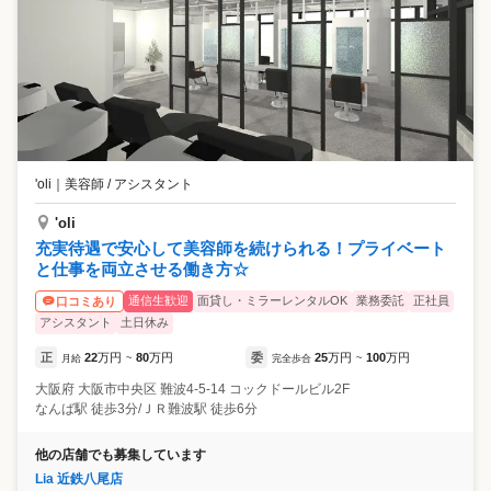
'oli
｜
美容師 / アシスタント
'oli
充実待遇で安心して美容師を続けられる！プライベート
と仕事を両立させる働き方☆
通信生歓迎
面貸し・ミラーレンタルOK
業務委託
正社員
口コミあり
アシスタント
土日休み
正
22
万円
80
万円
委
25
万円
100
万円
月給
~
完全歩合
~
大阪府
大阪市中央区
難波4-5-14 コックドールビル2F
なんば駅 徒歩3分/ＪＲ難波駅 徒歩6分
他の店舗でも募集しています
Lia 近鉄八尾店