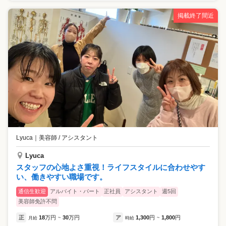
掲載終了間近
Lyuca
｜
美容師 / アシスタント
Lyuca
スタッフの心地よさ重視！ライフスタイルに合わせやす
い、働きやすい職場です。
通信生歓迎
アルバイト・パート
正社員
アシスタント
週5回
美容師免許不問
正
18
万円
30
万円
ア
1,300
円
1,800
円
月給
~
時給
~