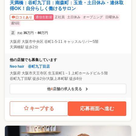
天満橋：谷町九丁目：南森町：玉造・土日休み・連休取
得OK！自分らしく働けるサロン
通信生歓迎
正社員
土日休み
オープニング
日曜休み
口コミあり
週5回
正
35
万円
80
万円
月給
~
大阪府
大阪市中央区
谷町1-5-11 キャッスルリバー5階
天満橋駅 徒歩2分
他の店舗でも募集しています
Neo hair 谷町九丁目店
大阪府
大阪市天王寺区
生玉前町1－1 上町ホールドビル５階
谷町九丁目駅 徒歩2分/大阪上本町駅 徒歩8分
他
4
店舗の求人を見る
キープする
応募画面へ進む