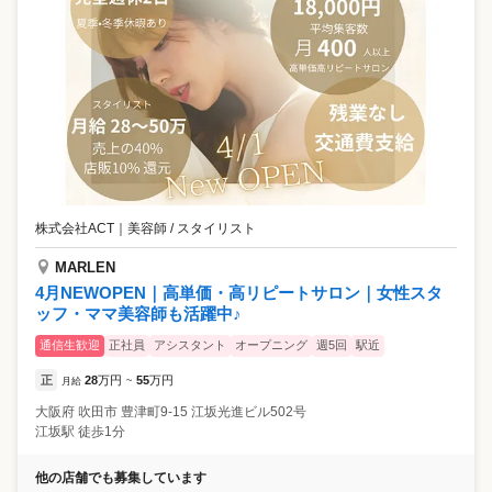
株式会社ACT
｜
美容師 / スタイリスト
MARLEN
4月NEWOPEN｜高単価・高リピートサロン｜女性スタ
ッフ・ママ美容師も活躍中♪
通信生歓迎
正社員
アシスタント
オープニング
週5回
駅近
正
28
万円
55
万円
月給
~
大阪府
吹田市
豊津町9-15 江坂光進ビル502号
江坂駅 徒歩1分
他の店舗でも募集しています