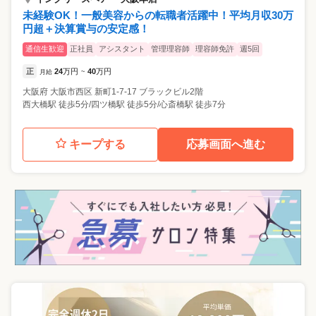
未経験OK！一般美容からの転職者活躍中！平均月収30万
円超＋決算賞与の安定感！
通信生歓迎
正社員
アシスタント
管理理容師
理容師免許
週5回
正
24
万円
40
万円
月給
~
大阪府
大阪市西区
新町1-7-17 ブラックビル2階
西大橋駅 徒歩5分/四ツ橋駅 徒歩5分/心斎橋駅 徒歩7分
キープする
応募画面へ進む