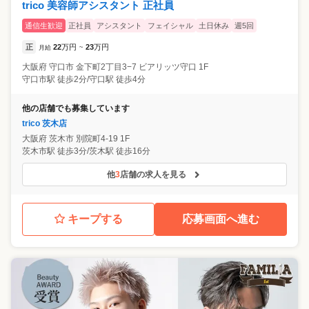
trico 美容師アシスタント 正社員
通信生歓迎
正社員
アシスタント
フェイシャル
土日休み
週5回
正
22
万円
23
万円
月給
~
大阪府
守口市
金下町2丁目3−7 ビアリッツ守口 1F
守口市駅 徒歩2分/守口駅 徒歩4分
他の店舗でも募集しています
trico 茨木店
大阪府
茨木市
別院町4-19 1F
茨木市駅 徒歩3分/茨木駅 徒歩16分
他
3
店舗の求人を見る
キープする
応募画面へ進む