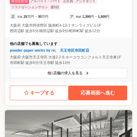
通信生歓迎
アルバイト・パート
正社員
アシスタント
リラクゼーションサロン
週5回
正
25
万円
30
万円
ア
1,300
円
1,500
円
月給
~
時給
~
大阪府
大阪市阿倍野区
阪南町4-13-1 サンライズビル1F
西田辺駅 徒歩5分/南田辺駅 徒歩9分/昭和町駅 徒歩12分
他の店舗でも募集しています
powder paper works by re; 天王寺区寺田町店
大阪府
大阪市天王寺区
大道2-2-6 ホーユウコンフォルト天王寺東1F
寺田町駅 徒歩6分/天王寺駅 徒歩13分
他
1
店舗の求人を見る
キープする
応募画面へ進む