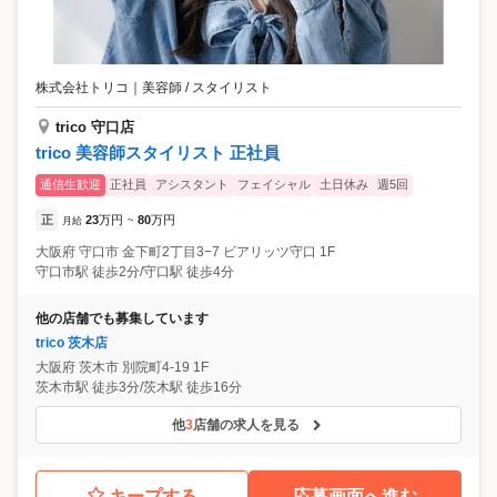
株式会社トリコ
｜
美容師 / スタイリスト
trico 守口店
trico 美容師スタイリスト 正社員
通信生歓迎
正社員
アシスタント
フェイシャル
土日休み
週5回
正
23
万円
80
万円
月給
~
大阪府
守口市
金下町2丁目3−7 ビアリッツ守口 1F
守口市駅 徒歩2分/守口駅 徒歩4分
他の店舗でも募集しています
trico 茨木店
大阪府
茨木市
別院町4-19 1F
茨木市駅 徒歩3分/茨木駅 徒歩16分
他
3
店舗の求人を見る
キープする
応募画面へ進む