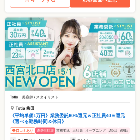
Totia
｜
美容師 / スタイリスト
Totia 梅田
《平均単価1万円》業務委託60%還元＆正社員40％還元
《選べる勤務時間＆休日》
通信生歓迎
業務委託
正社員
オープニング
週5回
週6回
口コミあり