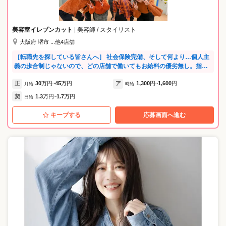
す！！ □在籍4年目・女性・スタイリスト アシスタントとして入社しまし
た。 たくさんのモデルさんを施術出来、撮影やSNSなども協力してくれ
るのでとっても助かります♪ □在籍6年目・男性・トップデザイナー 業務
美容室イレブンカット
| 美容師 / スタイリスト
委託として働くのが初めてで、戸惑いもありましたが、 見学時に丁寧に
大阪府 堺市 ...他4店舗
説明して下さったので不安も解消され安心して働けています。 撮影やSN
S関連にも力を入れている会社なので、美容師としてのレベルアップやト
［転職先を探している皆さんへ］ 社会保険完備、そして何より…個人主
レンドの勉強もしっかりできます！
義の歩合制じゃないので、どの店舗で働いてもお給料の優劣無し。指名
やノルマを気にしたり、仲間同士でお客様の取り合い…なんてこともな
正
30
万円
45
万円
ア
1,300
円
1,600
円
く、ストレスフリーで働ける環境ですよ！今まで数字に厳しい店で心か
月給
~
時給
~
ら仕事を楽しく思えなかった、人間関係で気苦労が多かったという方も
契
1.3
万円
1.7
万円
日給
~
大歓迎。新しい環境で心機一転働きたいという方もぜひ^^
キープする
応募画面へ進む