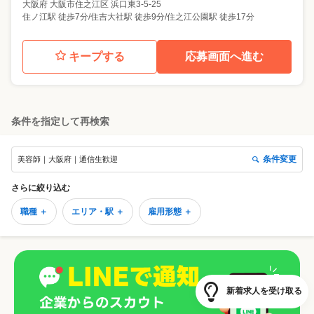
大阪府
大阪市住之江区
浜口東3-5-25
住ノ江駅 徒歩7分/住吉大社駅 徒歩9分/住之江公園駅 徒歩17分
キープする
応募画面へ進む
条件を指定して再検索
条件変更
美容師｜大阪府｜通信生歓迎
さらに絞り込む
職種 ＋
エリア・駅 ＋
雇用形態 ＋
新着求人を受け取る