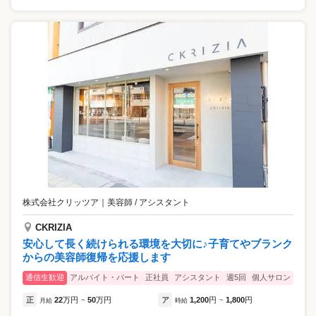
株式会社クリッツア
｜
美容師 / アシスタント
CKRIZIA
安心して長く続けられる環境を大切に♪子育てやブランク
からの美容師復帰を応援します
通信生歓迎
アルバイト・パート
正社員
アシスタント
週5回
個人サロン
正
22
万円
50
万円
ア
1,200
円
1,800
円
月給
~
時給
~