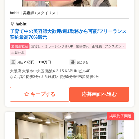
habitt
｜
美容師 / スタイリスト
habitt
子育て中の美容師大歓迎/週1勤務から可能/フリーランス
契約最高70%還元
通信生歓迎
面貸し・ミラーレンタルOK
業務委託
正社員
アシスタント
土日休み
正
23
万円
120
万円
委
月給
~
完全歩合
大阪府
大阪市中央区
難波4-3-15 KABUKIビル4F
なんば駅 徒歩2分/ＪＲ難波駅 徒歩5分/難波駅 徒歩6分
キープする
応募画面へ進む
掲載終了間近