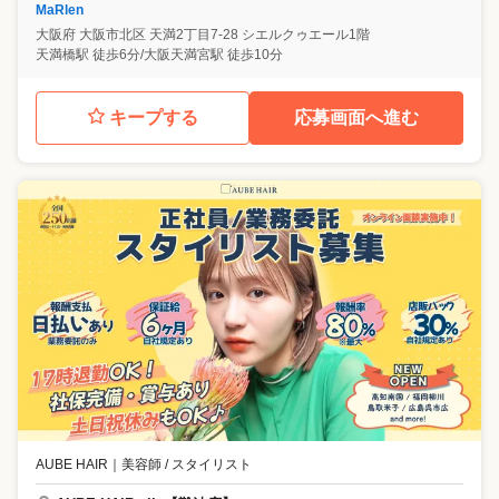
MaRlen
大阪府
大阪市北区
天満2丁目7-28 シエルクゥエール1階
天満橋駅 徒歩6分/大阪天満宮駅 徒歩10分
キープする
応募画面へ進む
AUBE HAIR
｜
美容師 / スタイリスト