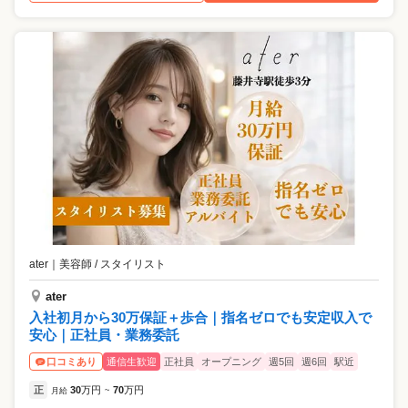
ater
｜
美容師 / スタイリスト
ater
入社初月から30万保証＋歩合｜指名ゼロでも安定収入で
安心｜正社員・業務委託
通信生歓迎
正社員
オープニング
週5回
週6回
駅近
口コミあり
正
30
万円
70
万円
月給
~