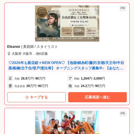
PR
Eleanor
| 美容師 / スタイリスト
大阪府 大阪市 ...他6店舗
♡2026年も新店続々NEW OPEN♡ 【池袋/錦糸町/藤沢/京都/天王寺/中目
黒/船橋/北千住/登戸/恵比寿】 オープニングスタッフ募集中♪ 【あなたの
可能性を最大限に引き出す環境】 ◇ MIRRORBALL AWARD開催 年に一
正
26.9
万円
90
万円
ア
1,264
円
2,000
円
度、社内のトップを目指すスタッフ・店舗を表彰するアワードを開催！
月給
~
時給
~
日々の努力が評価され、モチベーションUPにつながります。 ◇ 社内サ
委
28
万円
90
万円
他
24.2
万円
90
万円
完全歩合
~
月給
~
ーベイを実施（働きやすさ向上のためのアンケート） スタッフが安心し
て長く活躍できるよう、職場環境の改善や働きやすい仕組みづくり、キ
キープする
応募画面へ進む
ャリア支援や心身のサポートを実施しています。あなたの意見が、より
良い未来をつくる力に。 《スタッフvoiceを紹介♪》 □在籍2年目・男
性・エリアディレクター どこで働くか？より誰と働くか？ スタッフの幸
PR
せとは尊敬できる上司、魅力的な同僚が傍に居る事だと思います！ これ
からもそんな魅力あふれる人が少しでも増えるよう運営していきます♪ □
在籍3年目・女性・店長 正社員として入社後、店長を経験しています。
予約がほぼ毎日満席となってしまっているのでスタイリストさん急募で