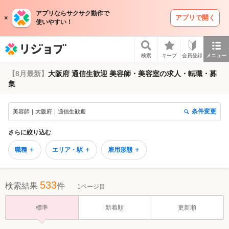
アプリならサクサク動作で
アプリで開く
使いやすい！
リジョブ
検索
キープ
会員登録
メニュー
【8月最新】
大阪府 通信生歓迎 美容師・美容室の求人・転職・募
集
条件変更
美容師｜大阪府｜通信生歓迎
さらに絞り込む
職種 ＋
エリア・駅 ＋
雇用形態 ＋
533
検索結果
件
1ページ目
標準
新着順
更新順