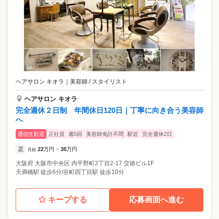
ヘアサロン キオラ
｜
美容師 / スタイリスト
ヘアサロン キオラ
完全週休２日制 年間休日120日｜丁寧に向き合う美容師
へ
通信生歓迎
正社員
週5回
美容師免許不問
駅近
完全週休2日
正
22
万円
35
万円
月給
~
大阪府
大阪市中央区
内平野町2丁目2-17 交徳ビル1F
天満橋駅 徒歩6分/谷町四丁目駅 徒歩10分
キープする
応募画面へ進む