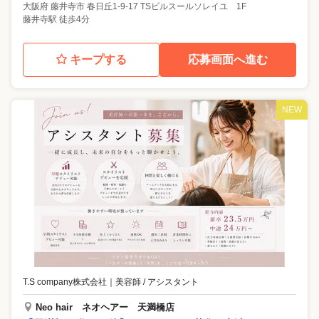
大阪府
藤井寺市
春日丘1-9-17 TSビルスールソレイユ 1F
藤井寺駅 徒歩4分
キープする
応募画面へ進む
NEW
T.S company株式会社
｜
美容師 / アシスタント
Neo hair ネオヘアー 天満橋店