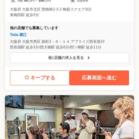
正
30
万円
100
万円
委
月給
~
完全歩合
大阪府
大阪市北区
曽根崎2-3-2 梅新スクエア302
東梅田駅 徒歩5分
他の店舗でも募集しています
Totia 堀江
大阪府
大阪市西区
新町3－６－１４ アプライズ西長堀1F
西長堀駅 徒歩3分/西大橋駅 徒歩6分/四ツ橋駅 徒歩11分
他
1
店舗の求人を見る
キープする
応募画面へ進む