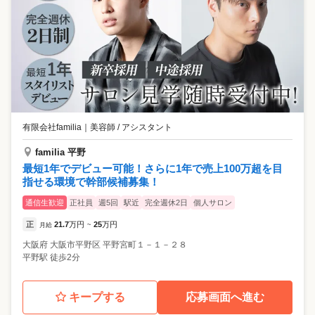
有限会社familia
｜
美容師 / アシスタント
familia 平野
最短1年でデビュー可能！さらに1年で売上100万超を目
指せる環境で幹部候補募集！
通信生歓迎
正社員
週5回
駅近
完全週休2日
個人サロン
正
21.7
万円
25
万円
月給
~
大阪府
大阪市平野区
平野宮町１－１－２８
平野駅 徒歩2分
キープする
応募画面へ進む