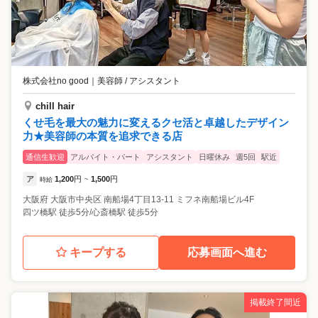
株式会社no good
｜
美容師 / アシスタント
chill hair
くせ毛を最大の魅力に変えるクセ活と卓越したデザイン
力★美容師の本質を追求できる店
通信生歓迎
アルバイト・パート
アシスタント
日曜休み
週5回
駅近
ア
1,200
円
1,500
円
時給
~
大阪府
大阪市中央区
南船場4丁目13-11 ミフネ南船場ビル4F
四ツ橋駅 徒歩5分/心斎橋駅 徒歩5分
キープする
応募画面へ進む
掲載終了間近