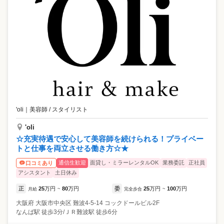
'oli
｜
美容師 / スタイリスト
'oli
☆充実待遇で安心して美容師を続けられる！プライベー
トと仕事を両立させる働き方☆★
通信生歓迎
面貸し・ミラーレンタルOK
業務委託
正社員
口コミあり
アシスタント
土日休み
正
25
万円
80
万円
委
25
万円
100
万円
月給
~
完全歩合
~
大阪府
大阪市中央区
難波4-5-14 コックドールビル2F
なんば駅 徒歩3分/ＪＲ難波駅 徒歩6分