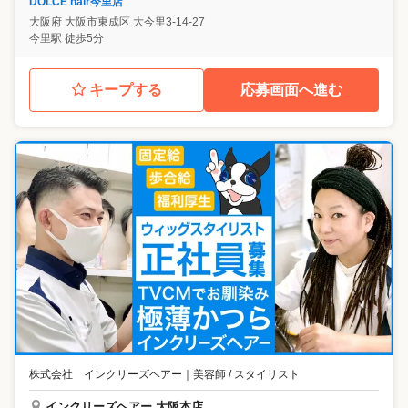
DOLCE hair今里店
大阪府
大阪市東成区
大今里3-14-27
今里駅 徒歩5分
キープする
応募画面へ進む
株式会社 インクリーズヘアー
｜
美容師 / スタイリスト
インクリーズヘアー 大阪本店