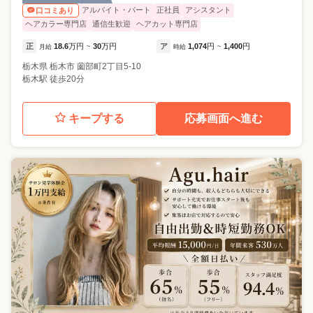
アルバイト・パート
正社員
アシスタント
口コミあり
ヘアカラー専門店
通信生歓迎
ヘアカット専門店
正
18.6
万円
30
万円
ア
1,074
円
1,400
円
月給
~
時給
~
栃木県
栃木市
薗部町2丁目5-10
栃木駅 徒歩20分
キープする
応募画面へ進む