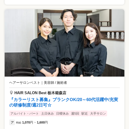
ヘアーサロンベスト
｜
美容師 / 施術者
HAIR SALON Best 栃木箱森店
『カラーリスト募集』ブランクOK/20～60代活躍中/充実
の研修制度/週2日可☆
アルバイト・パート
土日休み
日曜休み
週5回
駅近
大手サロン
ア
1,070
円
1,600
円
時給
~