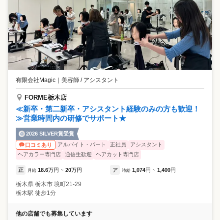
有限会社Magic
｜
美容師 / アシスタント
FORME栃木店
≪新卒・第二新卒・アシスタント経験のみの方も歓迎！
≫営業時間内の研修でサポート★
2026 SILVER賞受賞
アルバイト・パート
正社員
アシスタント
口コミあり
ヘアカラー専門店
通信生歓迎
ヘアカット専門店
正
18.6
万円
20
万円
ア
1,074
円
1,400
円
月給
~
時給
~
栃木県
栃木市
境町21-29
栃木駅 徒歩1分
他の店舗でも募集しています