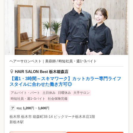
ヘアーサロンベスト
｜
美容師 / 時短社員・週1~3バイト
HAIR SALON Best 栃木箱森店
【週1・3時間～スキマワーク】カットカラー専門ライフ
スタイルに合わせた働き方可◎
アルバイト・パート
土日休み
日曜休み
大手サロン
時短社員・週1~3バイト
社会保険完備
ア
1,200
円
1,600
円
時給
~
栃木県
栃木市
箱森町38-14 ビックマーチ栃木本店1階
新栃木駅