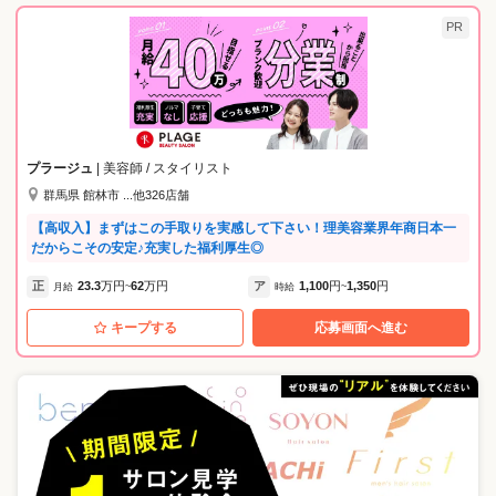
ど、独立・キャリアアップ支援もしています。 ★ストレスフリー！無理
PR
なく、楽しく働ける環境★ ・練習会やミーティングは一切行いません。
サロンワークに集中し、仕事終わりは自分の時間に！ ・上下関係の壁が
なく、意見が言いやすいフラットな職場です。 ・女性も男性も、長く安
心してキャリアを築ける制度を整えています。 ★ブランクOK！手厚い
サポートで不安を解消★ ・20代〜50代まで幅広く活躍中！最新技術やカ
ットの不安もマンツーマンで解消します。 ・一度美容業界を離れた方も
大歓迎。ブランクがある方の「再出発」を大切にします。 弊社では4ブ
プラージュ
| 美容師 / スタイリスト
ランド・46店舗を展開しており、 リーズナブル・中価格・高価格なサロ
群馬県 館林市 ...他326店舗
ンと幅広くお選びいただけます。 またブランドに応じて予約あり・なし
など異なるため 本当の意味でライフスタイルの変化に合わせた働き方が
【高収入】まずはこの手取りを実感して下さい！理美容業界年商日本一
可能です！
だからこその安定♪充実した福利厚生◎
正
23.3
万円
62
万円
ア
1,100
円
1,350
円
月給
~
時給
~
キープする
応募画面へ進む