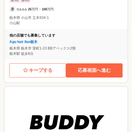
委
25
万円
100
万円
完全歩合
~
栃木県
小山市
立木934-1
小山駅
他の店舗でも募集しています
Agu hair llan栃木
栃木県
栃木市
室町1-23 BBアペックス2階
栃木駅 徒歩8分
キープする
応募画面へ進む