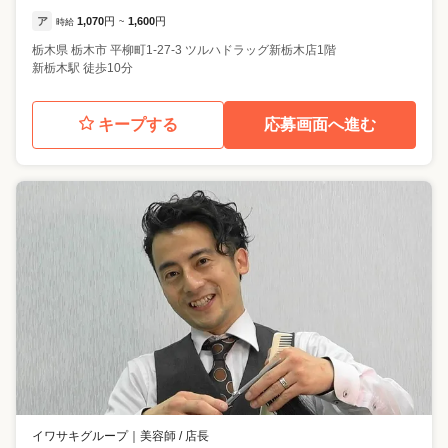
ア
1,070
円
1,600
円
時給
~
栃木県
栃木市
平柳町1-27-3 ツルハドラッグ新栃木店1階
新栃木駅 徒歩10分
キープする
応募画面へ進む
イワサキグループ
｜
美容師 / 店長