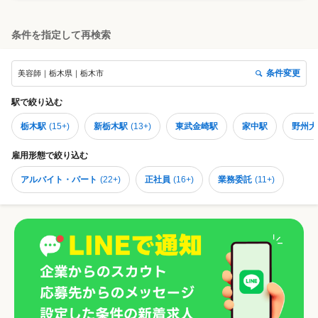
条件を指定して再検索
条件変更
美容師｜栃木県｜栃木市
駅
で絞り込む
栃木駅
(
15+
)
新栃木駅
(
13+
)
東武金崎駅
家中駅
野州大
雇用形態
で絞り込む
アルバイト・パート
(
22+
)
正社員
(
16+
)
業務委託
(
11+
)