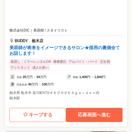
株式会社DIC
｜
美容師 / スタイリスト
BUDDY 栃木店
美容師が将来をイメージできるサロン★採用の裏側全て
お話します！
面貸し・ミラーレンタルOK
業務委託
アルバイト・パート
正社員
アシスタント
成人が多い
正
25
万円
50
万円
ア
1,400
円
1,600
円
月給
~
時給
~
委
40
万円
100
万円
完全歩合
~
栃木県
栃木市
泉川町670-4 ＫＯＮＯＫＡｇａｒｄｅｎ内
栃木駅
キープする
応募画面へ進む