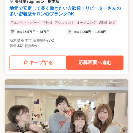
美容室sugimoto 栃木店
地元で安定して長く働きたい方歓迎！リピーターさんの
多い密着型サロン◎ブランクOK
アルバイト・パート
正社員
アシスタント
オープニング
週5回
駅近
正
18.9
万円
48
万円
ア
1,068
円
1,500
円
月給
~
時給
~
栃木県
栃木市
昭和町4-22-2
新栃木駅 徒歩8分
キープする
応募画面へ進む