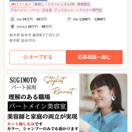
面貸し・ミラーレンタルOK
業務委託
口コミあり
アルバイト・パート
正社員
アシスタント
ヘアカラー専門店
正
24
万円
50
万円
ア
1,200
円
1,800
円
月給
~
時給
~
委
24
万円
80
万円
完全歩合
~
栃木県
栃木市
薗部町2丁目5-10
栃木駅 徒歩20分
キープする
応募画面へ進む