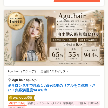
Agu. hair（アグ ヘア）
｜
美容師 / スタイリスト
Agu hair opus小山
💰サロン見学で時給１万⁉✨現場のリアルをご体験下さ
い！集客満足度94.4％🌸
2023 GOLD受賞
面貸し・ミラーレンタルOK
業務委託
土日休み
日曜休み
口コミあり
週5回
週6回