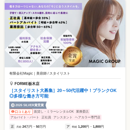
有限会社Magic
｜
美容師 / スタイリスト
FORME栃木店
［スタイリスト大募集］20～50代活躍中！ブランクOK
◎多様な働き方可能
2026 SILVER賞受賞
面貸し・ミラーレンタルOK
業務委託
口コミあり
アルバイト・パート
正社員
アシスタント
ヘアカラー専門店
正
24
万円
50
万円
ア
1,200
円
1,800
円
月給
~
時給
~