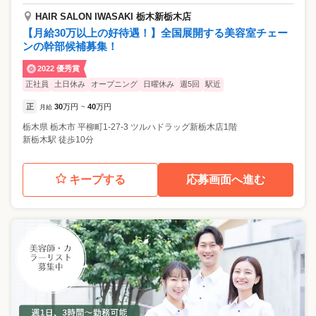
HAIR SALON IWASAKI 栃木新栃木店
【月給30万以上の好待遇！】全国展開する美容室チェー
ンの幹部候補募集！
2022 優秀賞
正社員
土日休み
オープニング
日曜休み
週5回
駅近
正
30
万円
40
万円
月給
~
栃木県
栃木市
平柳町1-27-3 ツルハドラッグ新栃木店1階
新栃木駅 徒歩10分
キープする
応募画面へ進む