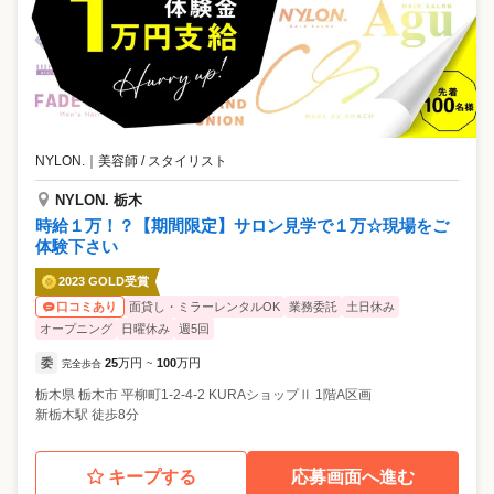
NYLON.
｜
美容師 / スタイリスト
NYLON. 栃木
時給１万！？【期間限定】サロン見学で１万☆現場をご
体験下さい
2023 GOLD受賞
面貸し・ミラーレンタルOK
業務委託
土日休み
口コミあり
オープニング
日曜休み
週5回
委
25
万円
100
万円
完全歩合
~
栃木県
栃木市
平柳町1-2-4-2 KURAショップⅡ 1階A区画
新栃木駅 徒歩8分
キープする
応募画面へ進む