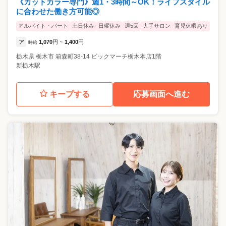
《カットカラー専門》週1・3時間～OK！ライフスタイル
に合わせた働き方可能◎
アルバイト・パート
土日休み
日曜休み
週5回
大手サロン
育児休暇あり
ア
1,070
円
1,400
円
時給
~
栃木県
栃木市
箱森町38-14 ビックマーチ栃木本店1階
新栃木駅
キープする
応募画面へ進む