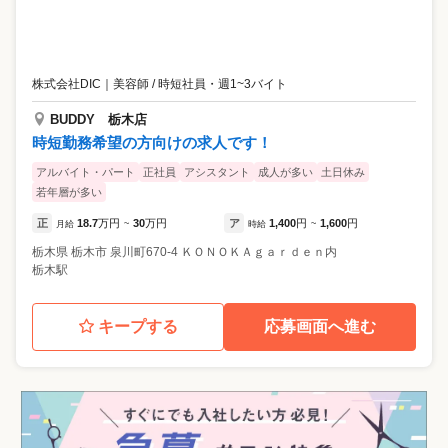
株式会社DIC
｜
美容師 / 時短社員・週1~3バイト
BUDDY 栃木店
時短勤務希望の方向けの求人です！
アルバイト・パート
正社員
アシスタント
成人が多い
土日休み
若年層が多い
正
18.7
万円
30
万円
ア
1,400
円
1,600
円
月給
~
時給
~
栃木県
栃木市
泉川町670-4 ＫＯＮＯＫＡｇａｒｄｅｎ内
栃木駅
キープする
応募画面へ進む