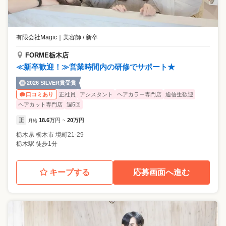
有限会社Magic
｜
美容師 / 新卒
FORME栃木店
≪新卒歓迎！≫営業時間内の研修でサポート★
2026 SILVER賞受賞
正社員
アシスタント
ヘアカラー専門店
通信生歓迎
口コミあり
ヘアカット専門店
週5回
正
18.6
万円
20
万円
月給
~
栃木県
栃木市
境町21-29
栃木駅 徒歩1分
キープする
応募画面へ進む