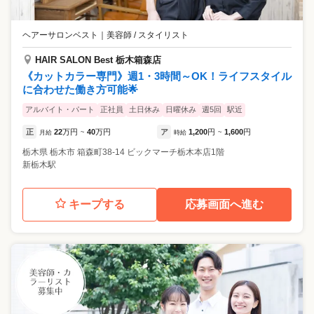
ヘアーサロンベスト
｜
美容師 / スタイリスト
HAIR SALON Best 栃木箱森店
《カットカラー専門》週1・3時間～OK！ライフスタイル
に合わせた働き方可能🌟
アルバイト・パート
正社員
土日休み
日曜休み
週5回
駅近
正
22
万円
40
万円
ア
1,200
円
1,600
円
月給
~
時給
~
栃木県
栃木市
箱森町38-14 ビックマーチ栃木本店1階
新栃木駅
キープする
応募画面へ進む