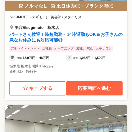
SUGIMOTO（スギモト)
｜
美容師 / スタイリスト
美容室sugimoto 栃木店
パートさん歓迎！時短勤務・14時退勤もOK＆お子さんの
急なお休みにも対応可能◎
アルバイト・パート
正社員
オープニング
週5回
駅近
大手サロン
正
18.9
万円
48
万円
ア
1,068
円
1,500
円
月給
~
時給
~
栃木県
栃木市
昭和町4-22-2
新栃木駅 徒歩8分
キープする
応募画面へ進む