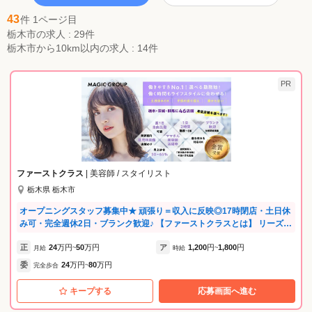
43
件 1ページ目
栃木市の求人 : 29件
栃木市から10km以内の求人 : 14件
PR
ファーストクラス
| 美容師 / スタイリスト
栃木県 栃木市
オープニングスタッフ募集中★ 頑張り＝収入に反映◎17時閉店・土日休
み可・完全週休2日・ブランク歓迎♪ 【ファーストクラスとは】 リーズナ
ブル・予約不可・メニューは一通りあるというモデルの美容室です。 予
正
24
万円
50
万円
ア
1,200
円
1,800
円
約不要なのでお子さんの急な休みなどにも対応できるなど、柔軟な働き
月給
~
時給
~
方ができます！ どの店舗も好立地で集客もばっちりです♪ 続々と新店オ
委
24
万円
80
万円
完全歩合
~
ープンに伴い各店でスタッフ募集中！ ★将来を見据えた「自分らしい働
き方」を叶える★ ・結婚・育児など将来のライフイベントを楽しみなが
キープする
応募画面へ進む
ら、大好きな美容師を続けられる環境です。 ・子育て中のママ・パパ美
容師も活躍中です！ ・自分の可能性を広げたい、将来は店を持ちたいな