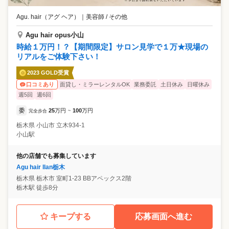
Agu. hair（アグ ヘア）
｜
美容師 / その他
Agu hair opus小山
時給１万円！？【期間限定】サロン見学で１万★現場の
リアルをご体験下さい！
2023 GOLD受賞
面貸し・ミラーレンタルOK
業務委託
土日休み
日曜休み
口コミあり
週5回
週6回
委
25
万円
100
万円
完全歩合
~
栃木県
小山市
立木934-1
小山駅
他の店舗でも募集しています
Agu hair llan栃木
栃木県
栃木市
室町1-23 BBアペックス2階
栃木駅 徒歩8分
キープする
応募画面へ進む