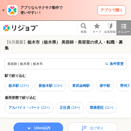
アプリならサクサク動作で
アプリで開く
使いやすい！
リジョブ
検索
キープ
会員登録
メニュー
【8月最新】
栃木市（栃木県） 美容師・美容室の求人・転職・募
集
条件変更
美容師｜栃木県｜栃木市
駅
で絞り込む
栃木駅
(
15+
)
新栃木駅
(
13+
)
東武金崎駅
家中駅
野州大
雇用形態
で絞り込む
アルバイト・パート
(
22+
)
正社員
(
16+
)
業務委託
(
11+
)
10km以内
並び替え