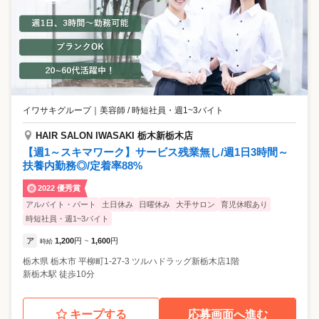
イワサキグループ
｜
美容師 / 時短社員・週1~3バイト
HAIR SALON IWASAKI 栃木新栃木店
【週1～スキマワーク】サービス残業無し/週1日3時間～
扶養内勤務◎/定着率88%
2022 優秀賞
アルバイト・パート
土日休み
日曜休み
大手サロン
育児休暇あり
時短社員・週1~3バイト
ア
1,200
円
1,600
円
時給
~
栃木県
栃木市
平柳町1-27-3 ツルハドラッグ新栃木店1階
新栃木駅 徒歩10分
キープする
応募画面へ進む