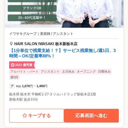
イワサキグループ
｜
美容師 / アシスタント
HAIR SALON IWASAKI 栃木新栃木店
【1分単位で残業支給！？】サービス残業無し/週1日、3
時間～OK/定着率88%！
2022 優秀賞
アルバイト・パート
アシスタント
土日休み
オープニング
日曜休み
週5回
ア
1,070
円
1,400
円
時給
~
栃木県
栃木市
平柳町1-27-3 ツルハドラッグ新栃木店1階
新栃木駅 徒歩10分
キープする
応募画面へ進む