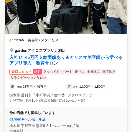
garden☘
｜
美容師 / スタイリスト
gardenアクロスプラザ足利店
入社1年45万円支給実績あり★カリスマ美容師から学べる
アプリ導入・教育サロン
駅近
アルバイト・パート
正社員
土日休み
日曜休み
口コミあり
リラクゼーションサロン
正
28
万円
40
万円
ア
1,100
円
1,500
円
月給
~
時給
~
栃木県
足利市
田中町字浜ノ給95番1 アクロスプラザ
足利市駅 徒歩10分/東武和泉駅 徒歩15分/足利駅
他の店舗でも募集しています
garden☘ベルモール店
栃木県
宇都宮市
陽東6-2-1 ベルモール内2階
宇都宮駅