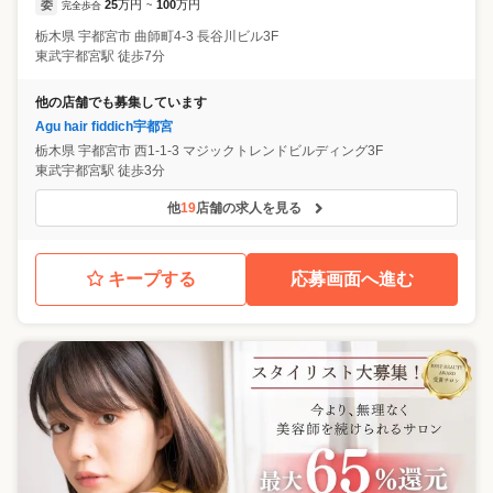
委
25
万円
100
万円
完全歩合
~
栃木県
宇都宮市
曲師町4-3 長谷川ビル3F
東武宇都宮駅 徒歩7分
他の店舗でも募集しています
Agu hair fiddich宇都宮
栃木県
宇都宮市
西1-1-3 マジックトレンドビルディング3F
東武宇都宮駅 徒歩3分
他
19
店舗の求人を見る
キープする
応募画面へ進む