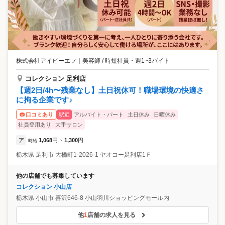
株式会社アイビーエフ
｜
美容師 / 時短社員・週1~3バイト
コレクション 足利店
【週2日/4h〜残業なし】土日祝休可！職場環境の快適さ
に拘る企業です♪
駅近
アルバイト・パート
土日休み
日曜休み
口コミあり
社員登用あり
大手サロン
ア
1,068
円
1,300
円
時給
~
栃木県
足利市
大橋町1-2026-1 ヤオコー足利店1Ｆ
他の店舗でも募集しています
コレクション 小山店
栃木県
小山市
喜沢646-8 小山羽川ショッピングモール内
他
1
店舗の求人を見る