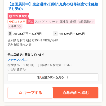
【全国展開中】完全週休2日制☆充実の研修制度で未経験
でも安心♪
2022 優秀賞
駅近
アルバイト・パート
正社員
週5回
社員登用あり
口コミあり
大手サロン
正
23.5
万円
30.8
万円
ア
1,400
円
1,600
円
月給
~
時給
~
栃木県
足利市
朝倉町254-3 MBSビル2F
足利市駅 徒歩14分
他の店舗でも募集しています
アデランス小山
栃木県
小山市
城山町三丁目4番3号 栃南第一ビル3F
小山駅 徒歩2分
他
1
店舗の求人を見る
キープする
応募画面へ進む