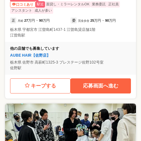
駅近
面貸し・ミラーレンタルOK
業務委託
正社員
口コミあり
アシスタント
成人が多い
正
27
万円
90
万円
委
25
万円
90
万円
月給
~
完全歩合
~
栃木県
宇都宮市
江曽島町1437-1 江曽島貸店舗1階
江曽島駅
他の店舗でも募集しています
AUBE HAIR【佐野店】
栃木県
佐野市
高萩町1325-3 プレステージ佐野102号室
佐野駅
キープする
応募画面へ進む