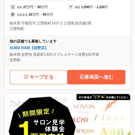
正
27
万円
90
万円
ア
1,090
円
1,226
円
月給
~
時給
~
委
25
万円
90
万円
完全歩合
~
栃木県
宇都宮市
江曽島町1437-1 江曽島貸店舗1階
江曽島駅
他の店舗でも募集しています
AUBE HAIR【佐野店】
栃木県
佐野市
高萩町1325-3 プレステージ佐野102号室
佐野駅
キープする
応募画面へ進む