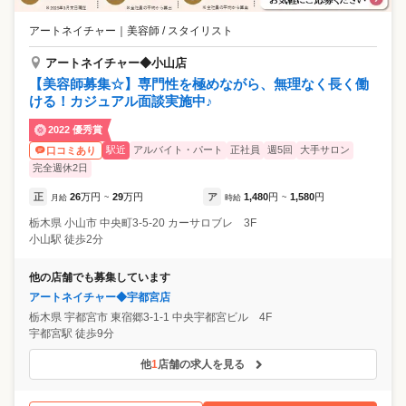
アートネイチャー
｜
美容師 / スタイリスト
アートネイチャー◆小山店
【美容師募集☆】専門性を極めながら、無理なく長く働
ける！カジュアル面談実施中♪
2022 優秀賞
駅近
アルバイト・パート
正社員
週5回
大手サロン
口コミあり
完全週休2日
正
26
万円
29
万円
ア
1,480
円
1,580
円
月給
~
時給
~
栃木県
小山市
中央町3-5-20 カーサロブレ 3F
小山駅 徒歩2分
他の店舗でも募集しています
アートネイチャー◆宇都宮店
栃木県
宇都宮市
東宿郷3-1-1 中央宇都宮ビル 4F
宇都宮駅 徒歩9分
他
1
店舗の求人を見る