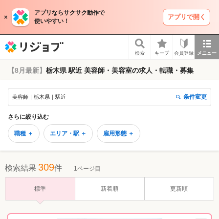
アプリならサクサク動作で
アプリで開く
使いやすい！
リジョブ
検索
キープ
会員登録
メニュー
【8月最新】
栃木県 駅近 美容師・美容室の求人・転職・募集
条件変更
美容師｜栃木県｜駅近
さらに絞り込む
職種 ＋
エリア・駅 ＋
雇用形態 ＋
309
検索結果
件
1ページ目
標準
新着順
更新順