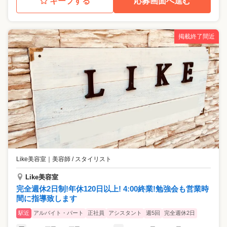
キープする
応募画面へ進む
掲載終了間近
Like美容室
｜
美容師 / スタイリスト
Like美容室
完全週休2日制!年休120日以上! 4:00終業!勉強会も営業時
間に指導致します
駅近
アルバイト・パート
正社員
アシスタント
週5回
完全週休2日