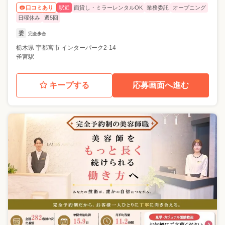
駅近
面貸し・ミラーレンタルOK
業務委託
オープニング
口コミあり
日曜休み
週5回
委
完全歩合
栃木県
宇都宮市
インターパーク2-14
雀宮駅
キープする
応募画面へ進む