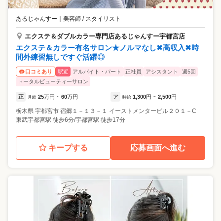
あるじゃんすー
｜
美容師 / スタイリスト
エクステ＆ダブルカラー専門店あるじゃんすー宇都宮店
エクステ＆カラー有名サロン★ノルマなし✖高収入✖時
間外練習無しですぐ活躍◎
駅近
アルバイト・パート
正社員
アシスタント
週5回
口コミあり
トータルビューティーサロン
正
25
万円
60
万円
ア
1,300
円
2,500
円
月給
~
時給
~
栃木県
宇都宮市
宿郷１－１３－１ イーストメンタービル２０１－C
東武宇都宮駅 徒歩6分/宇都宮駅 徒歩17分
キープする
応募画面へ進む