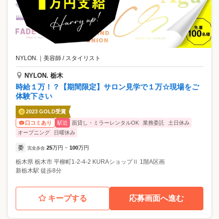
NYLON.
｜
美容師 / スタイリスト
NYLON. 栃木
時給１万！？【期間限定】サロン見学で１万☆現場をご
体験下さい
2023 GOLD受賞
駅近
面貸し・ミラーレンタルOK
業務委託
土日休み
口コミあり
オープニング
日曜休み
委
25
万円
100
万円
完全歩合
~
栃木県
栃木市
平柳町1-2-4-2 KURAショップⅡ 1階A区画
新栃木駅 徒歩8分
キープする
応募画面へ進む