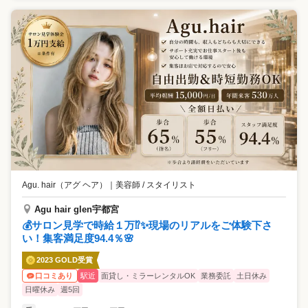
Agu. hair（アグ ヘア）
｜
美容師 / スタイリスト
Agu hair glen宇都宮
💰サロン見学で時給１万⁉✨現場のリアルをご体験下さ
い！集客満足度94.4％🌸
2023 GOLD受賞
駅近
面貸し・ミラーレンタルOK
業務委託
土日休み
口コミあり
日曜休み
週5回