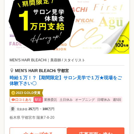
MEN'S HAIR BLEACHi
｜
美容師 / スタイリスト
MEN'S HAIR BLEACHi 宇都宮
時給１万！？【期間限定】サロン見学で１万★現場をご
体験下さい〇
2023 GOLD受賞
駅近
業務委託
土日休み
オープニング
日曜休み
週5回
口コミあり
委
25
万円
100
万円
完全歩合
~
栃木県
宇都宮市
陽東7-8-20