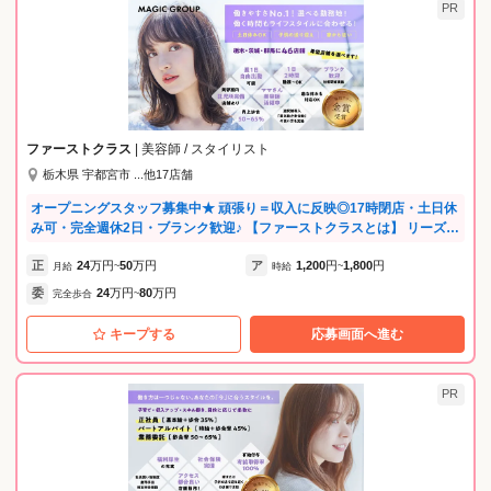
PR
ファーストクラス
| 美容師 / スタイリスト
栃木県 宇都宮市 ...他17店舗
オープニングスタッフ募集中★ 頑張り＝収入に反映◎17時閉店・土日休
み可・完全週休2日・ブランク歓迎♪ 【ファーストクラスとは】 リーズナ
ブル・予約不可・メニューは一通りあるというモデルの美容室です。 予
正
24
万円
50
万円
ア
1,200
円
1,800
円
約不要なのでお子さんの急な休みなどにも対応できるなど、柔軟な働き
月給
~
時給
~
方ができます！ どの店舗も好立地で集客もばっちりです♪ 続々と新店オ
委
24
万円
80
万円
完全歩合
~
ープンに伴い各店でスタッフ募集中！ ★将来を見据えた「自分らしい働
き方」を叶える★ ・結婚・育児など将来のライフイベントを楽しみなが
キープする
応募画面へ進む
ら、大好きな美容師を続けられる環境です。 ・子育て中のママ・パパ美
容師も活躍中です！ ・自分の可能性を広げたい、将来は店を持ちたいな
ど、独立・キャリアアップ支援もしています。 ★ストレスフリー！無理
PR
なく、楽しく働ける環境★ ・練習会やミーティングは一切行いません。
サロンワークに集中し、仕事終わりは自分の時間に！ ・上下関係の壁が
なく、意見が言いやすいフラットな職場です。 ・女性も男性も、長く安
心してキャリアを築ける制度を整えています。 ★ブランクOK！手厚い
サポートで不安を解消★ ・20代〜50代まで幅広く活躍中！最新技術やカ