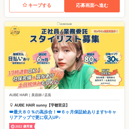
キープする
応募画面へ進む
AUBE HAIR
｜
美容師 / 店長
AUBE HAIR sunny【宇都宮店】
👑最大８０％の高歩合！👑６ヶ月保証給あります✨キャ
リアアップで更に収入UP♪
2022 優秀賞