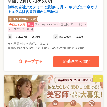
little 足利【リトルアシカガ】
無料の自社アカデミーで最短6ヵ月～1年デビュー💎カリ
キュラムは営業時間内に完結◎
2022 BRONZE受賞
駅近
アルバイト・パート
正社員
アシスタント
口コミあり
オープニング
週5回
正
23.5
万円
26
万円
ア
1,068
円
1,300
円
月給
~
時給
~
栃木県
足利市
朝倉町2丁目17-2
東武和泉駅 徒歩12分/足利市駅 徒歩20分/野州山辺駅/足利駅
キープする
応募画面へ進む
NEW