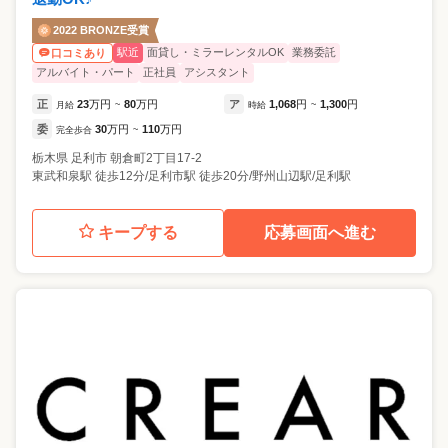
2022 BRONZE受賞
駅近
面貸し・ミラーレンタルOK
業務委託
口コミあり
アルバイト・パート
正社員
アシスタント
正
23
万円
80
万円
ア
1,068
円
1,300
円
月給
~
時給
~
委
30
万円
110
万円
完全歩合
~
栃木県
足利市
朝倉町2丁目17-2
東武和泉駅 徒歩12分/足利市駅 徒歩20分/野州山辺駅/足利駅
キープする
応募画面へ進む