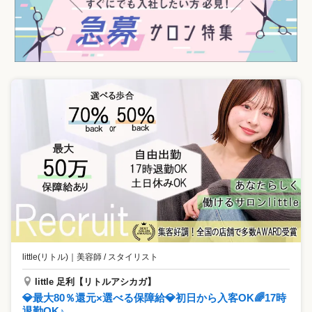
little(リトル)
｜
美容師 / スタイリスト
little 足利【リトルアシカガ】
💎最大80％還元×選べる保障給💎初日から入客OK🌈17時
退勤OK♪