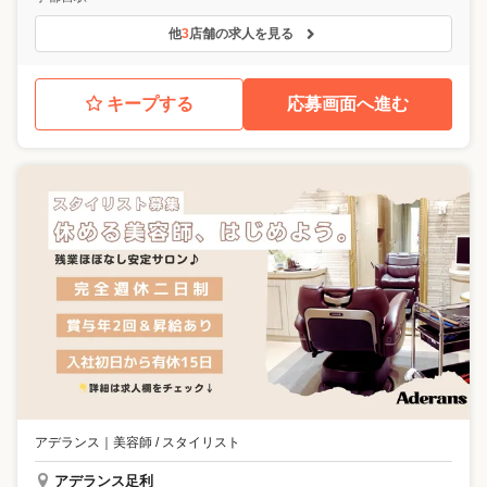
他
3
店舗の求人を見る
キープする
応募画面へ進む
アデランス
｜
美容師 / スタイリスト
アデランス足利