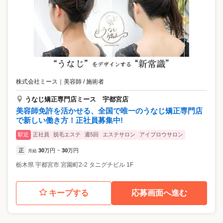
株式会社ミース
｜
美容師 / 施術者
うなじ矯正専門店ミース 宇都宮店
美容師免許を活かせる、全国で唯一のうなじ矯正専門店
で新しい働き方！正社員募集中!
駅近
正社員
脱毛エステ
週5回
エステサロン
アイブロウサロン
正
30
万円
30
万円
月給
~
栃木県
宇都宮市
宮園町2-2 タニグチビル 1F
キープする
応募画面へ進む