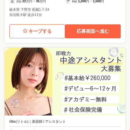
正
22
万円
35
万円
ア
1,200
円
1,500
円
月給
~
時給
~
栃木県
下野市
祇園1-7-24
自治医大駅 徒歩11分
キープする
応募画面へ進む
little(リトル)
｜
美容師 / アシスタント