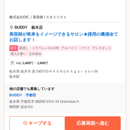
株式会社DIC
｜
美容師 / スタイリスト
BUDDY 栃木店
美容師が将来をイメージできるサロン★採用の裏側全て
お話します！
駅近
面貸し・ミラーレンタルOK
アルバイト・パート
アシスタント
成人が多い
土日休み
ア
1,400
円
1,600
円
時給
~
栃木県
栃木市
泉川町670-4 ＫＯＮＯＫＡｇａｒｄｅｎ内
栃木駅
他の店舗でも募集しています
BUDDY 宇都宮
栃木県
宇都宮市
鶴田町3314-34 Granmaar A
鶴田駅 徒歩4分
キープする
応募画面へ進む