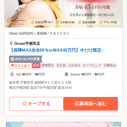
Oasis GaRDEN
｜
美容師 / スタイリスト
Ocean宇都宮店
【保障MAX歩合65％orMAX45万円】今だけ限定♪
2022 SILVER受賞
駅近
業務委託
正社員
土日休み
オープニング
日曜休み
口コミあり
正
30
万円
80
万円
委
40
万円
80
万円
月給
~
完全歩合
~
栃木県
宇都宮市
曲師町4-1 三笠ビル４階
東武宇都宮駅 徒歩7分/宇都宮駅 徒歩16分
キープする
応募画面へ進む