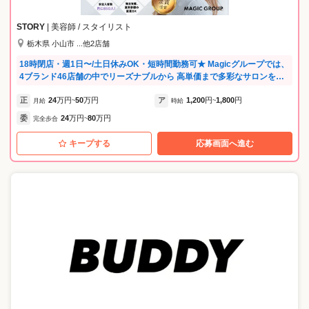
ットの不安もマンツーマンで解消します。 ・一度美容業界を離れた方も
大歓迎。ブランクがある方の「再出発」を大切にします。 弊社では4ブ
STORY
| 美容師 / スタイリスト
ランド・46店舗を展開しており、 リーズナブル・中価格・高価格なサロ
栃木県 小山市 ...他2店舗
ンと幅広くお選びいただけます。 またブランドに応じて予約あり・なし
など異なるため 本当の意味でライフスタイルの変化に合わせた働き方が
18時閉店・週1日〜/土日休みOK・短時間勤務可★ Magicグループでは、
可能です！
4ブランド46店舗の中でリーズナブルから 高単価まで多彩なサロンを展
開しています！ ブランドにより予約あり・なしも選べるため、 子育て中
正
24
万円
50
万円
ア
1,200
円
1,800
円
は予約なしで柔軟に、落ち着いたら予約制でじっくり、 ライフステージ
月給
~
時給
~
の変化に合わせた環境移行が可能です。 あなたの「今」に最適なスタイ
委
24
万円
80
万円
完全歩合
~
ルが必ず見つかります。 --グループ内新店続々OPEN！-- 2025年 3店舗 2
026年 2店舗 ▶︎ 2026年3月 KAHALA宇都宮 オープン！ 【積極募集エ
キープする
応募画面へ進む
リア】 ・栃木エリア（小山・栃木・自治医大・真岡・宇都宮・さくら・
矢板・烏山・足利） ・茨城エリア （筑西・結城・下館） ・群馬県
（みどり・館林） （その他、全46店舗で同時募集中！） --弊社が選ばれ
る理由-- ★ライフスタイルに合わせた働き方を実現！★ ・11時出勤や14
時退勤など短時間勤務も相談可 ・週1日〜／土日休みOK／18時閉店／子
供の行事休みなど休日も自由 ・朝礼／残業一切なし ・急な発熱時のお休
み対応や託児所完備（保育士常駐）など子育て支援も充実 ★20代〜60代
が幅広く活躍中★ ・40代以上の採用も積極的 ・ブランクがある方も安
心！営業時間内に研修あり ・パパママ美容師が多数在籍しています ★働
きやすさ・こだわり★ ・店舗数が充実しているため最寄りの店舗で働く
ことが可能です！ ・ミルボン、プジョリ、イルミナカラーなど、高品質
な商材を揃えています。