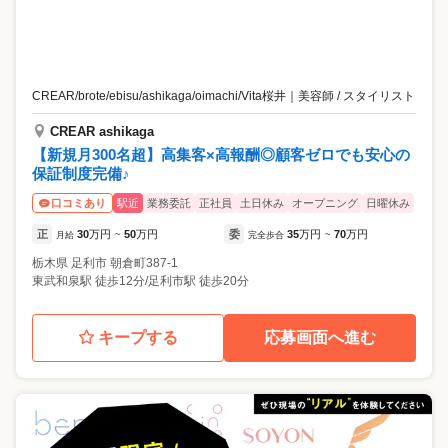
CREAR/brote/ebisu/ashikaga/oimachi/Vita桜井
｜
美容師 / スタイリスト
CREAR ashikaga
【新規月300名超】高集客×高報酬◎顧客ゼロでも安心の
保証制度完備♪
駅近
業務委託
正社員
土日休み
オープニング
日曜休み
口コミあり
正
30
万円
50
万円
委
35
万円
70
万円
月給
~
完全歩合
~
栃木県
足利市
朝倉町387-1
東武和泉駅 徒歩12分/足利市駅 徒歩20分
キープする
応募画面へ進む