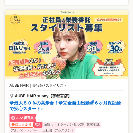
AUBE HAIR
｜
美容師 / スタイリスト
AUBE HAIR sunny【宇都宮店】
💎最大８０％の高歩合！💎完全自由出勤🌈６ヶ月保証給
で安心スタート♪
2022 優秀賞
駅近
面貸し・ミラーレンタルOK
業務委託
口コミあり
アルバイト・パート
正社員
アシスタント