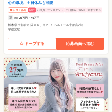
心の環境。土日休みも可能
駅近
正社員
アシスタント
土日休み
週5回
大手サロン
口コミあり
正
23
万円
40
万円
月給
~
栃木県
宇都宮市
陽東６丁目２−１ ベルモール宇都宮2階
宇都宮駅
キープする
応募画面へ進む