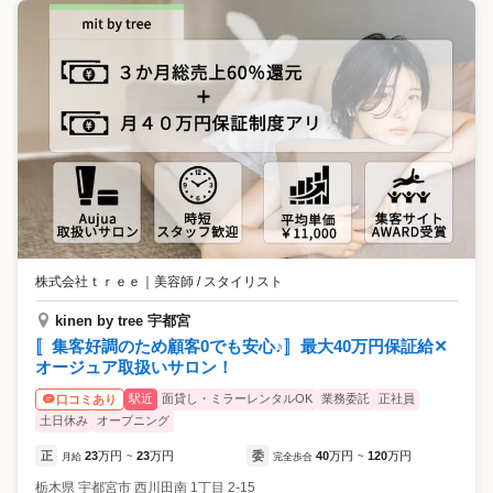
株式会社ｔｒｅｅ
｜
美容師 / スタイリスト
kinen by tree 宇都宮
〚集客好調のため顧客0でも安心♪〛最大40万円保証給✕
オージュア取扱いサロン！
駅近
面貸し・ミラーレンタルOK
業務委託
正社員
口コミあり
土日休み
オープニング
正
23
万円
23
万円
委
40
万円
120
万円
月給
~
完全歩合
~
栃木県
宇都宮市
西川田南 1丁目 2-15