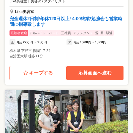
Like美容室
｜
美容師 / スタイリスト
Like美容室
完全週休2日制!年休120日以上! 4:00終業!勉強会も営業時
間に指導致します
経験者歓迎
アルバイト・パート
正社員
アシスタント
週5回
駅近
正
22
万円
35
万円
ア
1,200
円
1,500
円
月給
~
時給
~
栃木県
下野市
祇園1-7-24
自治医大駅 徒歩11分
キープする
応募画面へ進む