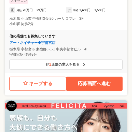
大手サロン
正
26
万円
29
万円
ア
1,480
円
1,580
円
月給
~
時給
~
栃木県
小山市
中央町3-5-20 カーサロブレ 3F
小山駅 徒歩2分
他の店舗でも募集しています
アートネイチャー◆宇都宮店
栃木県
宇都宮市
東宿郷3-1-1 中央宇都宮ビル 4F
宇都宮駅 徒歩9分
他
1
店舗の求人を見る
キープする
応募画面へ進む