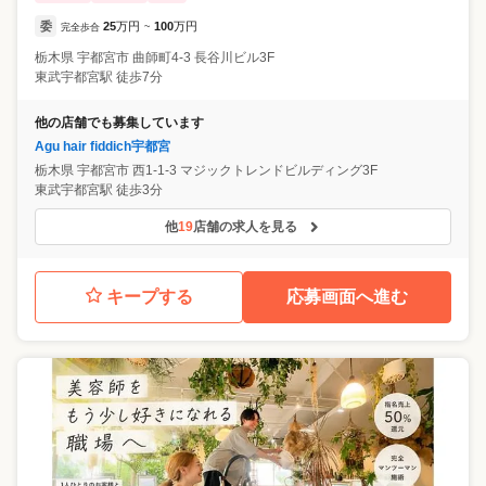
委
25
万円
100
万円
完全歩合
~
栃木県
宇都宮市
曲師町4-3 長谷川ビル3F
東武宇都宮駅 徒歩7分
他の店舗でも募集しています
Agu hair fiddich宇都宮
栃木県
宇都宮市
西1-1-3 マジックトレンドビルディング3F
東武宇都宮駅 徒歩3分
他
19
店舗の求人を見る
キープする
応募画面へ進む