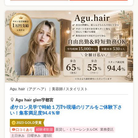
Agu. hair（アグ ヘア）
｜
美容師 / スタイリスト
Agu hair glen宇都宮
💰サロン見学で時給１万⁉✨現場のリアルをご体験下さ
い！集客満足度94.4％🌸
2023 GOLD受賞
経験者歓迎
面貸し・ミラーレンタルOK
業務委託
口コミあり
土日休み
日曜休み
週5回