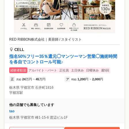
RED RIBBON株式会社
｜
美容師 / スタイリスト
CELL
指名50%フリー35％還元◯マンツーマン営業◯施術時間
を各自でコントロール可能♪
経験者歓迎
アルバイト・パート
正社員
土日休み
日曜休み
週5回
正
24
万円
45
万円
ア
1,200
円
2,000
円
月給
~
時給
~
栃木県
宇都宮市
石井町1816
宇都宮駅
他の店舗でも募集しています
tao
栃木県
宇都宮市
峰1-15-6 渡辺ビル1F