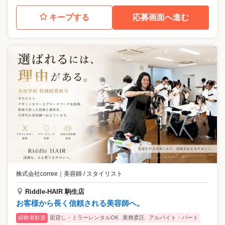
キープする
応募画面へ進む
株式会社corree
｜
美容師 / スタイリスト
Riddle-HAIR 駒生店
お客様から長く信頼される美容師へ。
経験者歓迎
面貸し・ミラーレンタルOK
業務委託
アルバイト・パート