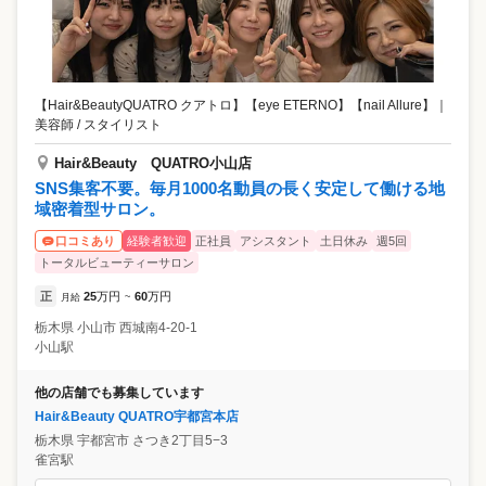
【Hair&BeautyQUATRO クアトロ】【eye ETERNO】【nail Allure】
｜
美容師 / スタイリスト
Hair&Beauty QUATRO小山店
SNS集客不要。毎月1000名動員の長く安定して働ける地
域密着型サロン。
経験者歓迎
正社員
アシスタント
土日休み
週5回
口コミあり
トータルビューティーサロン
正
25
万円
60
万円
月給
~
栃木県
小山市
西城南4-20-1
小山駅
他の店舗でも募集しています
Hair&Beauty QUATRO宇都宮本店
栃木県
宇都宮市
さつき2丁目5−3
雀宮駅