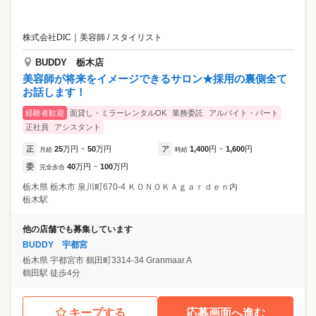
株式会社DIC
｜
美容師 / スタイリスト
BUDDY 栃木店
美容師が将来をイメージできるサロン★採用の裏側全て
お話します！
経験者歓迎
面貸し・ミラーレンタルOK
業務委託
アルバイト・パート
正社員
アシスタント
正
25
万円
50
万円
ア
1,400
円
1,600
円
月給
~
時給
~
委
40
万円
100
万円
完全歩合
~
栃木県
栃木市
泉川町670-4 ＫＯＮＯＫＡｇａｒｄｅｎ内
栃木駅
他の店舗でも募集しています
BUDDY 宇都宮
栃木県
宇都宮市
鶴田町3314-34 Granmaar A
鶴田駅 徒歩4分
キープする
応募画面へ進む