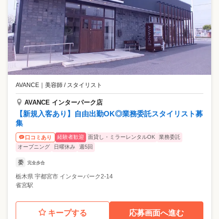
AVANCE
｜
美容師 / スタイリスト
AVANCE インターパーク店
【新規入客あり】自由出勤OK◎業務委託スタイリスト募
集
経験者歓迎
面貸し・ミラーレンタルOK
業務委託
口コミあり
オープニング
日曜休み
週5回
委
完全歩合
栃木県
宇都宮市
インターパーク2-14
雀宮駅
キープする
応募画面へ進む