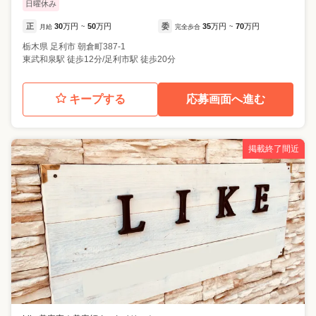
日曜休み
正
30
万円
50
万円
委
35
万円
70
万円
月給
~
完全歩合
~
栃木県
足利市
朝倉町387-1
東武和泉駅 徒歩12分/足利市駅 徒歩20分
キープする
応募画面へ進む
掲載終了間近