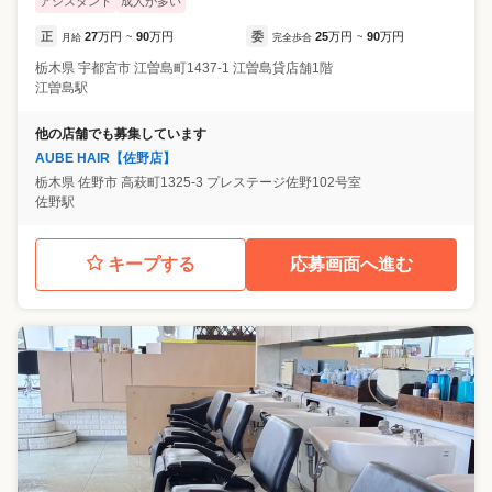
アシスタント
成人が多い
正
27
万円
90
万円
委
25
万円
90
万円
月給
~
完全歩合
~
栃木県
宇都宮市
江曽島町1437-1 江曽島貸店舗1階
江曽島駅
他の店舗でも募集しています
AUBE HAIR【佐野店】
栃木県
佐野市
高萩町1325-3 プレステージ佐野102号室
佐野駅
キープする
応募画面へ進む