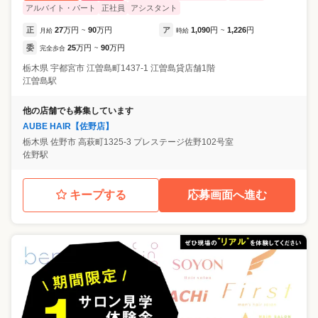
アルバイト・パート
正社員
アシスタント
正
27
万円
90
万円
ア
1,090
円
1,226
円
月給
~
時給
~
委
25
万円
90
万円
完全歩合
~
栃木県
宇都宮市
江曽島町1437-1 江曽島貸店舗1階
江曽島駅
他の店舗でも募集しています
AUBE HAIR【佐野店】
栃木県
佐野市
高萩町1325-3 プレステージ佐野102号室
佐野駅
キープする
応募画面へ進む