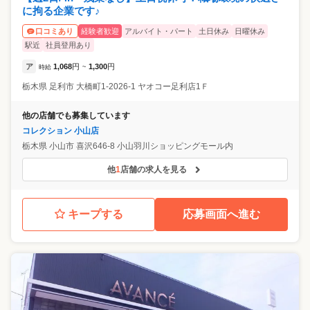
に拘る企業です♪
経験者歓迎
アルバイト・パート
土日休み
日曜休み
口コミあり
駅近
社員登用あり
ア
1,068
円
1,300
円
時給
~
栃木県
足利市
大橋町1-2026-1 ヤオコー足利店1Ｆ
他の店舗でも募集しています
コレクション 小山店
栃木県
小山市
喜沢646-8 小山羽川ショッピングモール内
他
1
店舗の求人を見る
キープする
応募画面へ進む