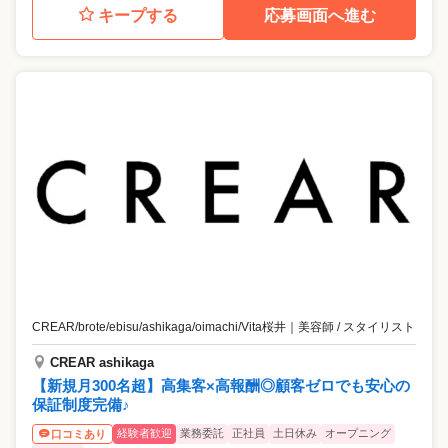
キープする
応募画面へ進む
CREAR/brote/ebisu/ashikaga/oimachi/Vita桜井
｜
美容師 / スタイリスト
CREAR ashikaga
【新規月300名超】高集客×高報酬◎顧客ゼロでも安心の
保証制度完備♪
経験者歓迎
業務委託
正社員
土日休み
オープニング
口コミあり