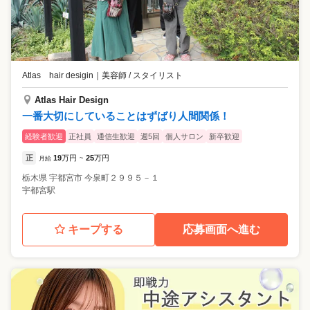
Atlas hair desigin
｜
美容師 / スタイリスト
Atlas Hair Design
一番大切にしていることはずばり人間関係！
経験者歓迎
正社員
通信生歓迎
週5回
個人サロン
新卒歓迎
正
19
万円
25
万円
月給
~
栃木県
宇都宮市
今泉町２９９５－１
宇都宮駅
キープする
応募画面へ進む