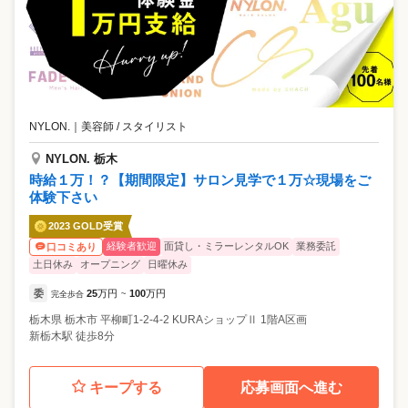
NYLON.
｜
美容師 / スタイリスト
NYLON. 栃木
時給１万！？【期間限定】サロン見学で１万☆現場をご
体験下さい
2023 GOLD受賞
経験者歓迎
面貸し・ミラーレンタルOK
業務委託
口コミあり
土日休み
オープニング
日曜休み
委
25
万円
100
万円
完全歩合
~
栃木県
栃木市
平柳町1-2-4-2 KURAショップⅡ 1階A区画
新栃木駅 徒歩8分
キープする
応募画面へ進む