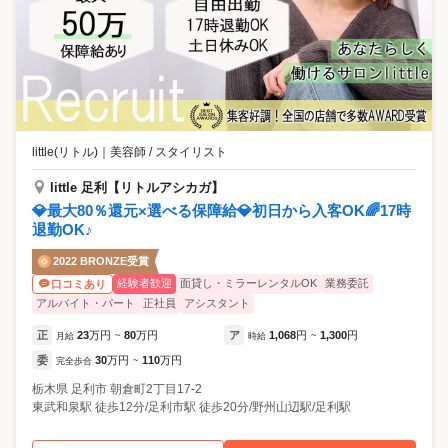
little(リトル)
｜
美容師 / スタイリスト
little 足利【リトルアシカガ】
💎最大80％還元×選べる保障給💎初日から入客OK🌈17時
退勤OK♪
2022 BRONZE受賞
経験者歓迎
面貸し・ミラーレンタルOK
業務委託
口コミあり
アルバイト・パート
正社員
アシスタント
正
23
万円
80
万円
ア
1,068
円
1,300
円
月給
~
時給
~
委
30
万円
110
万円
完全歩合
~
栃木県
足利市
朝倉町2丁目17-2
東武和泉駅 徒歩12分/足利市駅 徒歩20分/野州山辺駅/足利駅