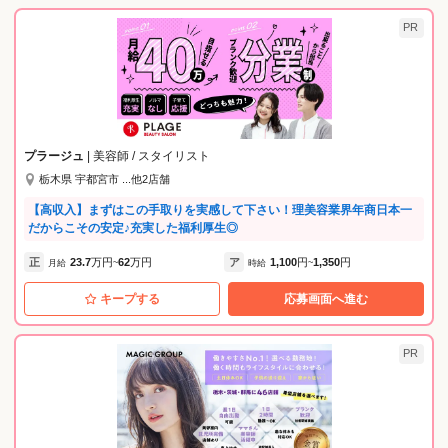
PR
プラージュ
| 美容師 / スタイリスト
栃木県 宇都宮市 ...他2店舗
【高収入】まずはこの手取りを実感して下さい！理美容業界年商日本一
だからこその安定♪充実した福利厚生◎
正
23.7
万円
62
万円
ア
1,100
円
1,350
円
月給
~
時給
~
キープする
応募画面へ進む
PR