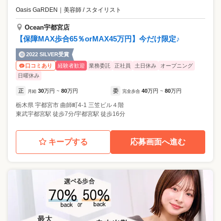
Oasis GaRDEN
｜
美容師 / スタイリスト
Ocean宇都宮店
【保障MAX歩合65％orMAX45万円】今だけ限定♪
2022 SILVER受賞
経験者歓迎
業務委託
正社員
土日休み
オープニング
口コミあり
日曜休み
正
30
万円
80
万円
委
40
万円
80
万円
月給
~
完全歩合
~
栃木県
宇都宮市
曲師町4-1 三笠ビル４階
東武宇都宮駅 徒歩7分/宇都宮駅 徒歩16分
キープする
応募画面へ進む