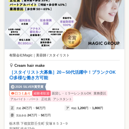
有限会社Magic
｜
美容師 / スタイリスト
Cream hair make
［スタイリスト大募集］20～50代活躍中！ブランクOK
◎多様な働き方可能
2026 SILVER賞受賞
経験者歓迎
面貸し・ミラーレンタルOK
業務委託
口コミあり
アルバイト・パート
正社員
アシスタント
正
24
万円
50
万円
ア
1,200
円
1,800
円
月給
~
時給
~
委
24
万円
50
万円
完全歩合
~
栃木県
下都賀郡壬生町
安塚８５３−９
安塚駅 徒歩15分