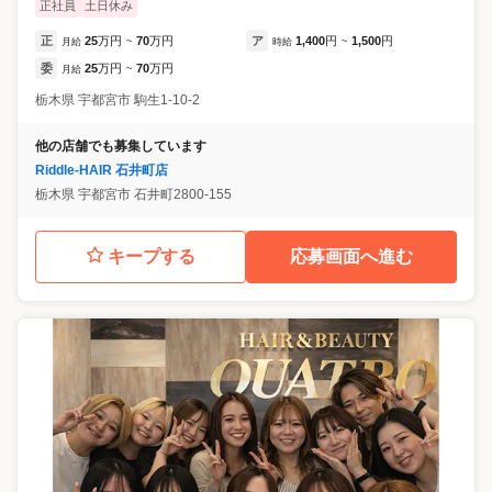
正社員
土日休み
正
25
万円
70
万円
ア
1,400
円
1,500
円
月給
~
時給
~
委
25
万円
70
万円
月給
~
栃木県
宇都宮市
駒生1-10-2
他の店舗でも募集しています
Riddle-HAIR 石井町店
栃木県
宇都宮市
石井町2800-155
キープする
応募画面へ進む