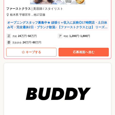
ファーストクラス
| 美容師 / スタイリスト
栃木県 宇都宮市 ...他17店舗
オープニングスタッフ募集中★ 頑張り＝収入に反映◎17時閉店・土日休
み可・完全週休2日・ブランク歓迎♪ 【ファーストクラスとは】 リーズナ
ブル・予約不可・メニューは一通りあるというモデルの美容室です。 予
正
24
万円
50
万円
ア
1,200
円
1,800
円
約不要なのでお子さんの急な休みなどにも対応できるなど、柔軟な働き
月給
~
時給
~
方ができます！ どの店舗も好立地で集客もばっちりです♪ 続々と新店オ
委
24
万円
80
万円
完全歩合
~
ープンに伴い各店でスタッフ募集中！ ★将来を見据えた「自分らしい働
き方」を叶える★ ・結婚・育児など将来のライフイベントを楽しみなが
キープする
応募画面へ進む
ら、大好きな美容師を続けられる環境です。 ・子育て中のママ・パパ美
容師も活躍中です！ ・自分の可能性を広げたい、将来は店を持ちたいな
ど、独立・キャリアアップ支援もしています。 ★ストレスフリー！無理
なく、楽しく働ける環境★ ・練習会やミーティングは一切行いません。
サロンワークに集中し、仕事終わりは自分の時間に！ ・上下関係の壁が
なく、意見が言いやすいフラットな職場です。 ・女性も男性も、長く安
心してキャリアを築ける制度を整えています。 ★ブランクOK！手厚い
サポートで不安を解消★ ・20代〜50代まで幅広く活躍中！最新技術やカ
ットの不安もマンツーマンで解消します。 ・一度美容業界を離れた方も
大歓迎。ブランクがある方の「再出発」を大切にします。 弊社では4ブ
ランド・46店舗を展開しており、 リーズナブル・中価格・高価格なサロ
ンと幅広くお選びいただけます。 またブランドに応じて予約あり・なし
など異なるため 本当の意味でライフスタイルの変化に合わせた働き方が
可能です！