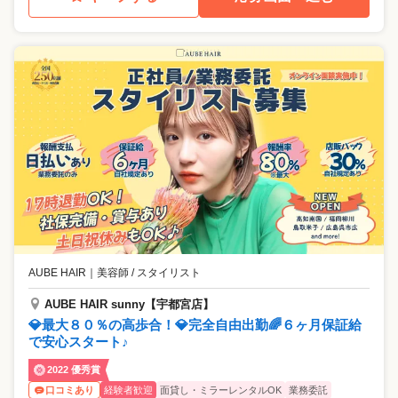
AUBE HAIR
｜
美容師 / スタイリスト
AUBE HAIR sunny【宇都宮店】
💎最大８０％の高歩合！💎完全自由出勤🌈６ヶ月保証給
で安心スタート♪
2022 優秀賞
経験者歓迎
面貸し・ミラーレンタルOK
業務委託
口コミあり