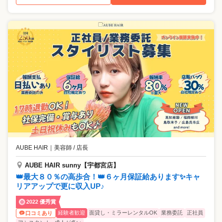
AUBE HAIR
｜
美容師 / 店長
AUBE HAIR sunny【宇都宮店】
👑最大８０％の高歩合！👑６ヶ月保証給あります✨キャ
リアアップで更に収入UP♪
2022 優秀賞
経験者歓迎
面貸し・ミラーレンタルOK
業務委託
正社員
口コミあり