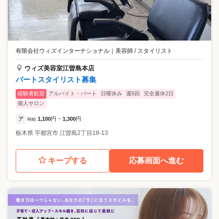
有限会社ウィズインターナショナル
｜
美容師 / スタイリスト
ウィズ美容室江曽島本店
パートスタイリスト募集
経験者歓迎
アルバイト・パート
日曜休み
週5回
完全週休2日
個人サロン
ア
1,100
円
1,300
円
時給
~
栃木県
宇都宮市
江曽島2丁目18-13
キープする
応募画面へ進む