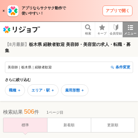
アプリならサクサク動作で
アプリで開く
使いやすい！
リジョブ
検索
キープ
会員登録
メニュー
【8月最新】
栃木県 経験者歓迎 美容師・美容室の求人・転職・募
集
条件変更
美容師｜栃木県｜経験者歓迎
さらに絞り込む
職種 ＋
エリア・駅 ＋
雇用形態 ＋
506
検索結果
件
1ページ目
標準
新着順
更新順