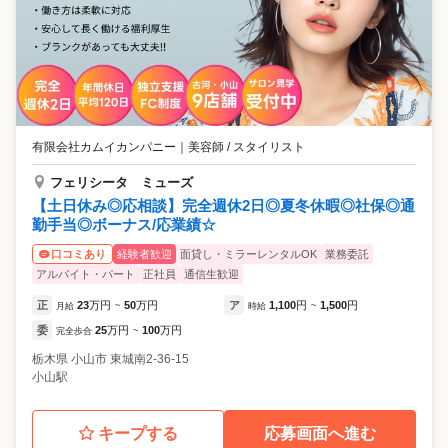
有限会社カムイカンパニー
｜
美容師 / スタイリスト
フェリシータ ミューズ
【土日休み◎応相談】完全週休2日◎夏冬休暇◎社保◎通
勤手当◎ボーナス/応業績☆
経験者歓迎
面貸し・ミラーレンタルOK
業務委託
口コミあり
アルバイト・パート
正社員
通信生歓迎
正
23
万円
50
万円
ア
1,100
円
1,500
円
月給
~
時給
~
委
25
万円
100
万円
完全歩合
~
栃木県
小山市
東城南2-36-15
小山駅
キープする
応募画面へ進む