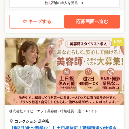
他
1
店舗の求人を見る
キープする
応募画面へ進む
NEW
株式会社アイビーエフ
｜
美容師 / 時短社員・週1~3バイト
コレクション 足利店
【週2日/4h〜残業なし】土日祝休可！職場環境の快適さ