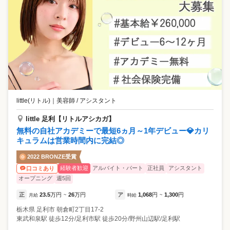
little(リトル)
｜
美容師 / アシスタント
little 足利【リトルアシカガ】
無料の自社アカデミーで最短6ヵ月～1年デビュー💎カリ
キュラムは営業時間内に完結◎
2022 BRONZE受賞
経験者歓迎
アルバイト・パート
正社員
アシスタント
口コミあり
オープニング
週5回
正
23.5
万円
26
万円
ア
1,068
円
1,300
円
月給
~
時給
~
栃木県
足利市
朝倉町2丁目17-2
東武和泉駅 徒歩12分/足利市駅 徒歩20分/野州山辺駅/足利駅