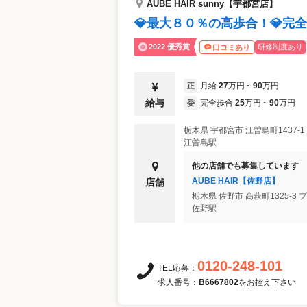
AUBE HAIR sunny【宇都宮店】
💎最大８０％の高歩合！💎完
2022 優秀賞
研修制度あり
口コミあり
月給
27
万円
90
万円
正
~
給与
完全歩合
25
万円
90
万円
委
~
栃木県
宇都宮市
江曽島町1437-
江曽島駅
他の店舗でも募集しています
AUBE HAIR【佐野店】
店舗
栃木県
佐野市
高萩町1325-3
佐野駅
0120-248-101
TEL応募：
求人番号：
B6667802
をお控え下さい