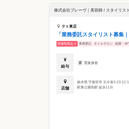
株式会社ブレーヴ
｜
美容師 / スタイリス
テト東店
「業務委託スタイリスト募集｜
研修制度あり
業務委託
ネイルサロン
副業・W
完全歩合
委
給与
栃木県
宇都宮市
元今泉3-23-12-1
駅東公園前駅 徒歩11分
店舗