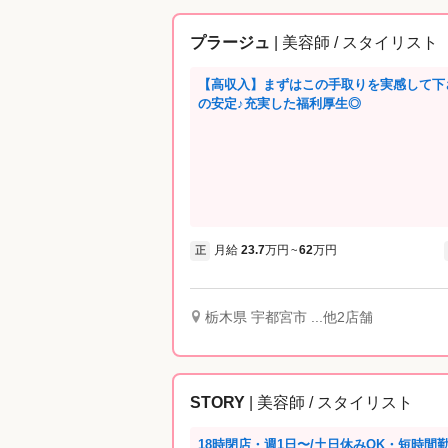
プラージュ
| 美容師 / スタイリスト
【高収入】まずはこの手取りを実感して下
の安定♪充実した福利厚生◎
月給
23.7
万円
62
万円
正
~
栃木県 宇都宮市 ...他2店舗
STORY
| 美容師 / スタイリスト
18時閉店・週1日〜/土日休みOK・短時間勤