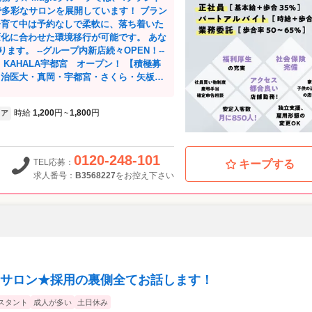
で多彩なサロンを展開しています！ ブラン
子育て中は予約なしで柔軟に、落ち着いた
変化に合わせた環境移行が可能です。 あな
々OPEN！--
自治医大・真岡・宇都宮・さくら・矢板・
城・下館） ・群馬県 （みどり・館林）
時給
1,200
円
1,800
円
ア
~
4時退勤など短時間勤務も相談可 ・週1
事休みなど休日も自由 ・朝礼／残業一切な
備（保育士常駐）など子育て支援も充実
以上の採用も積極的 ・ブランクがある方も安
0120-248-101
TEL応募：
キープする
在籍しています ★働きやすさ・
求人番号：
B3568227
をお控え下さい
最寄りの店舗で働くことが可能です！ ・ミ
高品質な商材を揃えています。
サロン★採用の裏側全てお話します！
スタント
成人が多い
土日休み