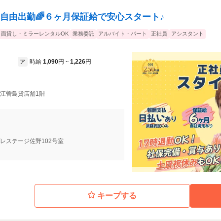
全自由出勤🌈６ヶ月保証給で安心スタート♪
面貸し・ミラーレンタルOK
業務委託
アルバイト・パート
正社員
アシスタント
時給
1,090
円
1,226
円
ア
~
1 江曽島貸店舗1階
 プレステージ佐野102号室
キープする