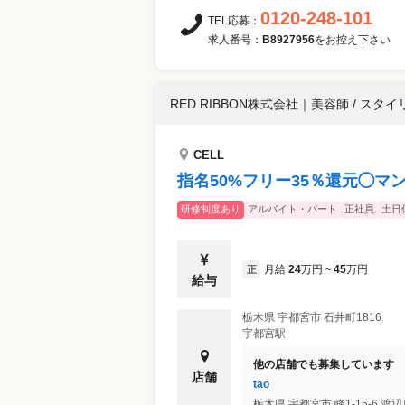
0120-248-101
TEL応募：
求人番号：
B8927956
をお控え下さい
RED RIBBON株式会社
｜
美容師 / スタイ
CELL
指名50%フリー35％還元◯
研修制度あり
アルバイト・パート
正社員
土日
月給
24
万円
45
万円
正
~
給与
栃木県
宇都宮市
石井町1816
宇都宮駅
他の店舗でも募集しています
店舗
tao
栃木県
宇都宮市
峰1-15-6 渡