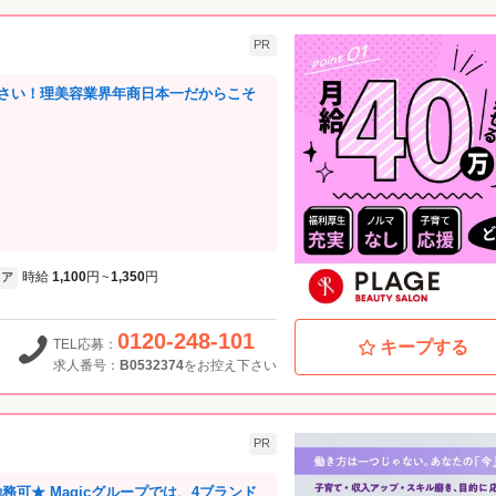
PR
さい！理美容業界年商日本一だからこそ
時給
1,100
円
1,350
円
ア
~
0120-248-101
TEL応募：
キープする
求人番号：
B0532374
をお控え下さい
PR
務可★ Magicグループでは、4ブランド