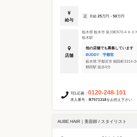
月給
25
万円
50
万円
正
~
給与
栃木県
栃木市
泉川町670-4 
栃木駅
他の店舗でも募集しています
BUDDY 宇都宮
店舗
栃木県
宇都宮市
鶴田町3314-34
鶴田駅 徒歩4分
0120-248-101
TEL応募：
求人番号：
B7571318
をお控え下さい
AUBE HAIR
｜
美容師 / スタイリスト