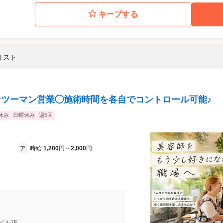
キープする
リスト
マンツーマン営業◯施術時間を各自でコントロール可能♪
休み
日曜休み
週5回
時給
1,200
円
2,000
円
ア
~
辺ビル1F