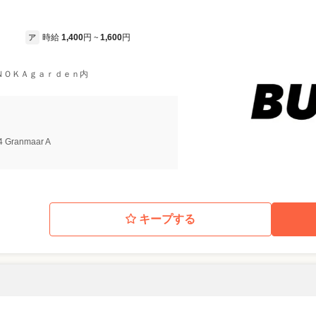
時給
1,400
円
1,600
円
ア
~
ＫＯＮＯＫＡｇａｒｄｅｎ内
 Granmaar A
キープする