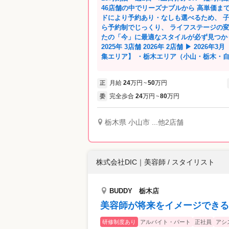
46店舗の中でリーズナブルから 高単価ま
ドにより予約あり・なしも選べるため、 
ら予約制でじっくり、 ライフステージの
たの「今」に最適なスタイルが必ず見つかります。 --グループ内新店続
2025年 3店舗 2026年 2店舗 ▶︎ 2026年3月 KAHALA宇都宮 オープン！ 【積極募
集エリア】 ・栃木エリア（小山・栃木・
烏山・足利） ・茨城エリア （筑西・結
（その他、全46店舗で同時募集中！） --弊社が選ばれる理由-- ★ライフスタイルに
月給
24
万円
50
万円
正
~
合わせた働き方を実現！★ ・11時出勤や1
日〜／土日休みOK／18時閉店／子供の行
完全歩合
24
万円
80
万円
委
~
し ・急な発熱時のお休み対応や託児所完
★20代〜60代が幅広く活躍中★ ・40代
栃木県 小山市 ...他2店舗
心！営業時間内に研修あり ・パパママ美容師が多数
こだわり★ ・店舗数が充実しているため
ルボン、プジョリ、イルミナカラーなど、
株式会社DIC
｜
美容師 / スタイリスト
BUDDY 栃木店
美容師が将来をイメージできる
研修制度あり
アルバイト・パート
正社員
アシ