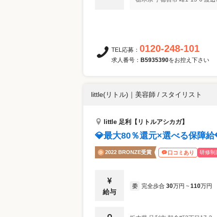
0120-248-101
TEL応募：
求人番号：
B5935390
をお控え下さい
little(リトル)
｜
美容師 / スタイリスト
little 足利【リトルアシカガ】
💎最大80％還元×選べる保障給
2022 BRONZE受賞
研修制
口コミあり
完全歩合
30
万円
110
万円
委
~
給与