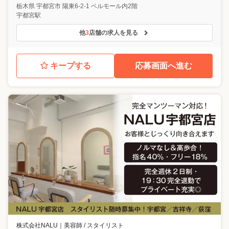
栃木県
宇都宮市
陽東6-2-1 ベルモール内2階
宇都宮駅
他
3
店舗の求人を見る
キープする
応募画面へ進む
株式会社NALU
｜
美容師 / スタイリスト