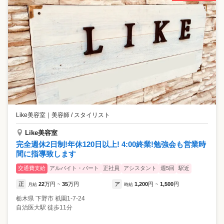
Like美容室
｜
美容師 / スタイリスト
Like美容室
完全週休2日制!年休120日以上! 4:00終業!勉強会も営業時
間に指導致します
交通費支給
アルバイト・パート
正社員
アシスタント
週5回
駅近
正
22
万円
35
万円
ア
1,200
円
1,500
円
月給
~
時給
~
栃木県
下野市
祇園1-7-24
自治医大駅 徒歩11分