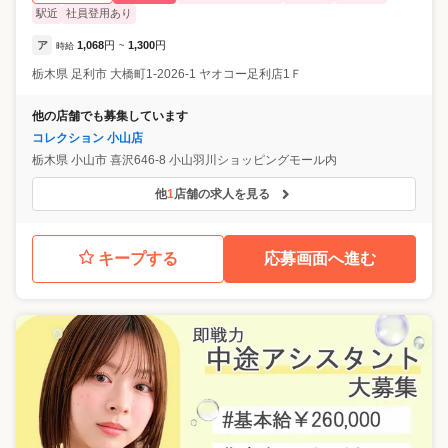
駅近
社員登用あり
ア
1,068
円
1,300
円
時給
~
栃木県
足利市
大橋町1-2026-1 ヤオコー足利店1Ｆ
他の店舗でも募集しています
コレクション 小山店
栃木県
小山市
喜沢646-8 小山羽川ショッピングモール内
他
1
店舗の求人を見る
キープする
応募画面へ進む