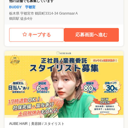
他の店舗でも募集しています
BUDDY 宇都宮
栃木県
宇都宮市
鶴田町3314-34 Granmaar A
鶴田駅 徒歩4分
キープする
応募画面へ進む
AUBE HAIR
｜
美容師 / スタイリスト