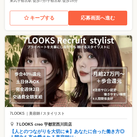
東武宇都宮駅 徒歩7分/宇都宮駅 徒歩16分
キープする
応募画面へ進む
7LOOKS
｜
美容師 / スタイリスト
７LOOKS creo 宇都宮西川田店
【人とのつながりを大切に★】あなたに合った働き方◎