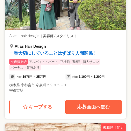
Atlas hair desigin
｜
美容師 / スタイリスト
Atlas Hair Design
一番大切にしていることはずばり人間関係！
交通費支給
アルバイト・パート
正社員
週5回
個人サロン
ボーナス・賞与あり
正
19
万円
25
万円
ア
1,100
円
1,200
円
月給
~
時給
~
栃木県
宇都宮市
今泉町２９９５－１
宇都宮駅
キープする
応募画面へ進む
掲載終了間近