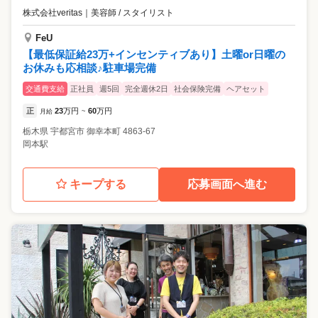
株式会社veritas
｜
美容師 / スタイリスト
FeU
【最低保証給23万+インセンティブあり】土曜or日曜の
お休みも応相談♪駐車場完備
交通費支給
正社員
週5回
完全週休2日
社会保険完備
ヘアセット
正
23
万円
60
万円
月給
~
栃木県
宇都宮市
御幸本町 4863-67
岡本駅
キープする
応募画面へ進む