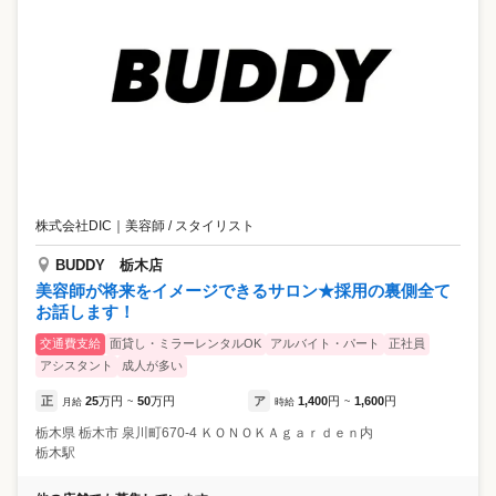
株式会社DIC
｜
美容師 / スタイリスト
BUDDY 栃木店
美容師が将来をイメージできるサロン★採用の裏側全て
お話します！
交通費支給
面貸し・ミラーレンタルOK
アルバイト・パート
正社員
アシスタント
成人が多い
正
25
万円
50
万円
ア
1,400
円
1,600
円
月給
~
時給
~
栃木県
栃木市
泉川町670-4 ＫＯＮＯＫＡｇａｒｄｅｎ内
栃木駅