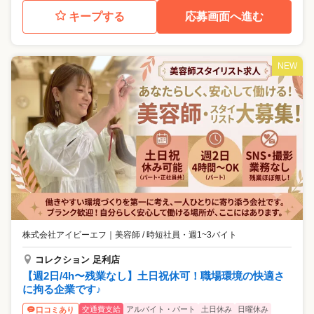
キープする
応募画面へ進む
NEW
株式会社アイビーエフ
｜
美容師 / 時短社員・週1~3バイト
コレクション 足利店
【週2日/4h〜残業なし】土日祝休可！職場環境の快適さ
に拘る企業です♪
交通費支給
アルバイト・パート
土日休み
日曜休み
口コミあり