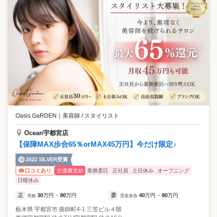
Oasis GaRDEN
｜
美容師 / スタイリスト
Ocean宇都宮店
【保障MAX歩合65％orMAX45万円】今だけ限定♪
2022 SILVER受賞
交通費支給
業務委託
正社員
土日休み
オープニング
口コミあり
日曜休み
正
30
万円
80
万円
委
40
万円
80
万円
月給
~
完全歩合
~
栃木県
宇都宮市
曲師町4-1 三笠ビル４階