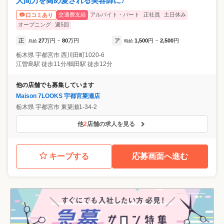
人間力を高め愛される美容師に♪
交通費支給
アルバイト・パート
正社員
土日休み
口コミあり
オープニング
週5回
正
27
万円
80
万円
ア
1,500
円
2,500
円
月給
~
時給
~
栃木県
宇都宮市
西川田町1020-6
江曽島駅 徒歩11分/鶴田駅 徒歩12分
他の店舗でも募集しています
Maison 7LOOKS 宇都宮簗瀬店
栃木県
宇都宮市
東簗瀬1-34-2
他
2
店舗の求人を見る
キープする
応募画面へ進む