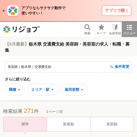
アプリならサクサク動作で
アプリで開く
使いやすい！
リジョブ
検索
キープ
会員登録
メニュー
【8月最新】
栃木県 交通費支給 美容師・美容室の求人・転職・募
集
条件変更
美容師｜栃木県｜交通費支給
さらに絞り込む
職種 ＋
エリア・駅 ＋
雇用形態 ＋
271
検索結果
件
1ページ目
標準
新着順
更新順