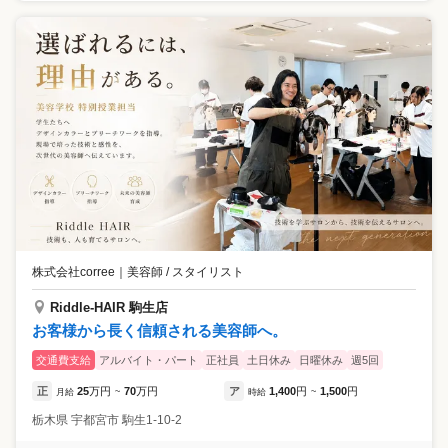
株式会社corree
｜
美容師 / スタイリスト
Riddle-HAIR 駒生店
お客様から長く信頼される美容師へ。
交通費支給
アルバイト・パート
正社員
土日休み
日曜休み
週5回
正
25
万円
70
万円
ア
1,400
円
1,500
円
月給
~
時給
~
栃木県
宇都宮市
駒生1-10-2