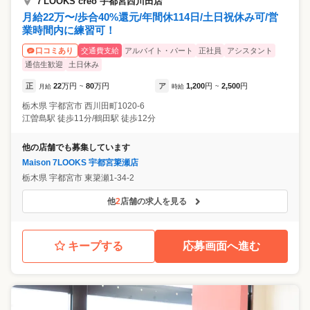
７LOOKS creo 宇都宮西川田店
月給22万〜/歩合40%還元/年間休114日/土日祝休み可/営
業時間内に練習可！
交通費支給
アルバイト・パート
正社員
アシスタント
口コミあり
通信生歓迎
土日休み
正
22
万円
80
万円
ア
1,200
円
2,500
円
月給
~
時給
~
栃木県
宇都宮市
西川田町1020-6
江曽島駅 徒歩11分/鶴田駅 徒歩12分
他の店舗でも募集しています
Maison 7LOOKS 宇都宮簗瀬店
栃木県
宇都宮市
東簗瀬1-34-2
他
2
店舗の求人を見る
キープする
応募画面へ進む