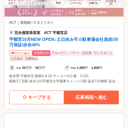
など異なるため 本当の意味でライフスタイルの変化に合わせた働き方が
可能です！
ACT
｜
美容師 / スタイリスト
完全個室美容室 ACT 宇都宮店
宇都宮10月NEW OPEN♪土日休み可☆駐車場会社負担/30
万保証/歩合40%
交通費支給
アルバイト・パート
正社員
アシスタント
口コミあり
土日休み
日曜休み
正
26
万円
50
万円
ア
1,400
円
1,800
円
月給
~
時給
~
栃木県
宇都宮市
陽東4-8-26 サンコーポ小倉 C101
陽東3丁目駅 徒歩1分/宇都宮大学陽東キャンパス駅 徒歩7分/峰駅 徒歩10分
キープする
応募画面へ進む