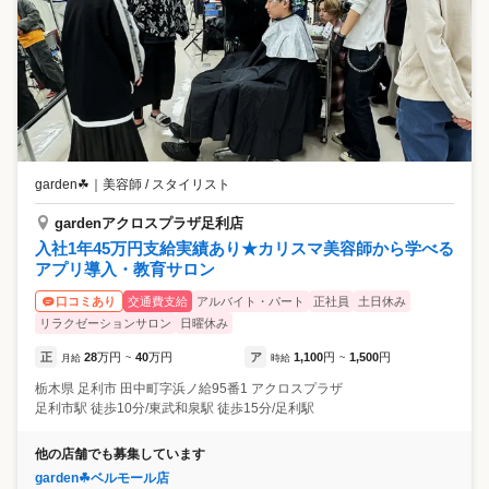
garden☘
｜
美容師 / スタイリスト
gardenアクロスプラザ足利店
入社1年45万円支給実績あり★カリスマ美容師から学べる
アプリ導入・教育サロン
交通費支給
アルバイト・パート
正社員
土日休み
口コミあり
リラクゼーションサロン
日曜休み
正
28
万円
40
万円
ア
1,100
円
1,500
円
月給
~
時給
~
栃木県
足利市
田中町字浜ノ給95番1 アクロスプラザ
足利市駅 徒歩10分/東武和泉駅 徒歩15分/足利駅
他の店舗でも募集しています
garden☘ベルモール店