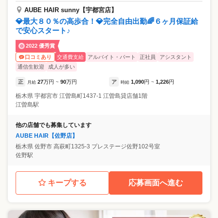
AUBE HAIR sunny【宇都宮店】
💎最大８０％の高歩合！💎完全自由出勤🌈６ヶ月保証給
で安心スタート♪
2022 優秀賞
交通費支給
アルバイト・パート
正社員
アシスタント
口コミあり
通信生歓迎
成人が多い
正
27
万円
90
万円
ア
1,090
円
1,226
円
月給
~
時給
~
栃木県
宇都宮市
江曽島町1437-1 江曽島貸店舗1階
江曽島駅
他の店舗でも募集しています
AUBE HAIR【佐野店】
栃木県
佐野市
高萩町1325-3 プレステージ佐野102号室
佐野駅
キープする
応募画面へ進む