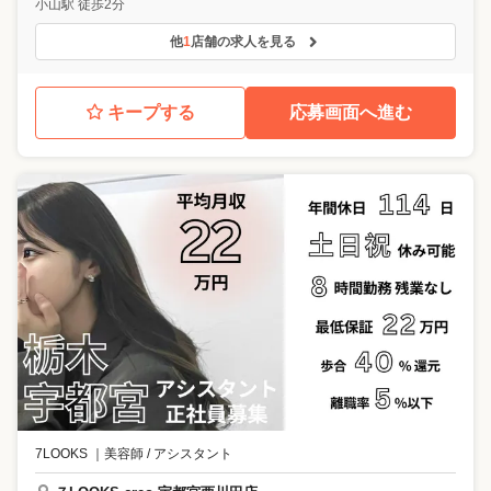
小山駅 徒歩2分
他
1
店舗の求人を見る
キープする
応募画面へ進む
7LOOKS
｜
美容師 / アシスタント