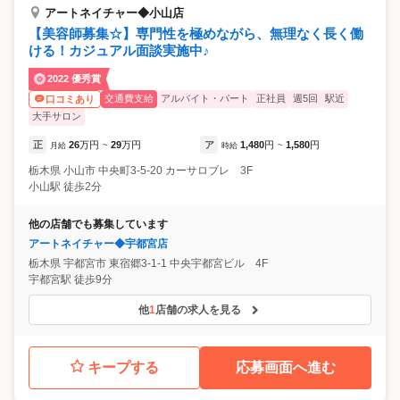
アートネイチャー◆小山店
【美容師募集☆】専門性を極めながら、無理なく長く働
ける！カジュアル面談実施中♪
2022 優秀賞
交通費支給
アルバイト・パート
正社員
週5回
駅近
口コミあり
大手サロン
正
26
万円
29
万円
ア
1,480
円
1,580
円
月給
~
時給
~
栃木県
小山市
中央町3-5-20 カーサロブレ 3F
小山駅 徒歩2分
他の店舗でも募集しています
アートネイチャー◆宇都宮店
栃木県
宇都宮市
東宿郷3-1-1 中央宇都宮ビル 4F
宇都宮駅 徒歩9分
他
1
店舗の求人を見る
キープする
応募画面へ進む