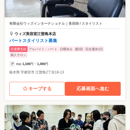
有限会社ウィズインターナショナル
｜
美容師 / スタイリスト
ウィズ美容室江曽島本店
パートスタイリスト募集
交通費支給
アルバイト・パート
日曜休み
週5回
完全週休2日
個人サロン
ア
1,100
円
1,300
円
時給
~
栃木県
宇都宮市
江曽島2丁目18-13
キープする
応募画面へ進む