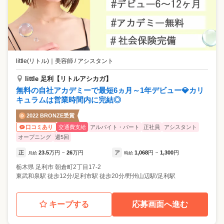
little(リトル)
｜
美容師 / アシスタント
little 足利【リトルアシカガ】
無料の自社アカデミーで最短6ヵ月～1年デビュー💎カリ
キュラムは営業時間内に完結◎
2022 BRONZE受賞
交通費支給
アルバイト・パート
正社員
アシスタント
口コミあり
オープニング
週5回
正
23.5
万円
26
万円
ア
1,068
円
1,300
円
月給
~
時給
~
栃木県
足利市
朝倉町2丁目17-2
東武和泉駅 徒歩12分/足利市駅 徒歩20分/野州山辺駅/足利駅
キープする
応募画面へ進む