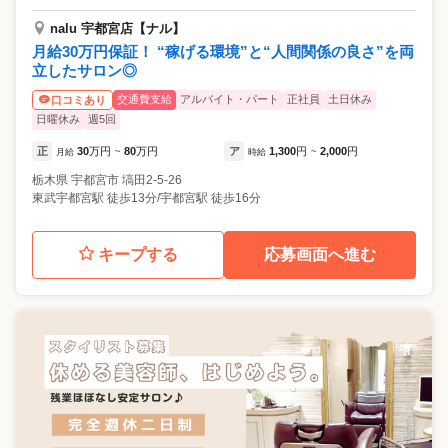
nalu 宇都宮店【ナル】
月給30万円保証！ “稼げる環境”と“人間関係の良さ”を両
立したサロン◎
交通費支給
アルバイト・パート
正社員
土日休み
口コミあり
日曜休み
週5回
正
30
万円
80
万円
ア
1,300
円
2,000
円
月給
~
時給
~
栃木県
宇都宮市
塙田2-5-26
東武宇都宮駅 徒歩13分/宇都宮駅 徒歩16分
キープする
応募画面へ進む