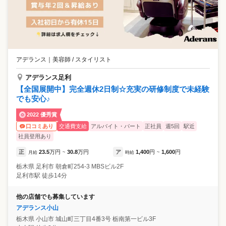
アデランス
｜
美容師 / スタイリスト
アデランス足利
【全国展開中】完全週休2日制☆充実の研修制度で未経験
でも安心♪
2022 優秀賞
交通費支給
アルバイト・パート
正社員
週5回
駅近
口コミあり
社員登用あり
正
23.5
万円
30.8
万円
ア
1,400
円
1,600
円
月給
~
時給
~
栃木県
足利市
朝倉町254-3 MBSビル2F
足利市駅 徒歩14分
他の店舗でも募集しています
アデランス小山
栃木県
小山市
城山町三丁目4番3号 栃南第一ビル3F