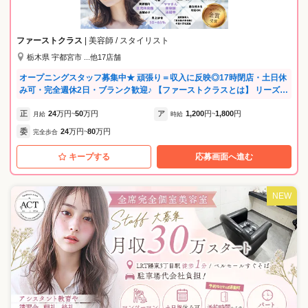
が幅広く活躍中★ ・40代以上の採用も積極的 ・ブランクがある方も安
心！営業時間内に研修あり ・パパママ美容師が多数在籍しています ★働
きやすさ・こだわり★ ・店舗数が充実しているため最寄りの店舗で働く
ファーストクラス
| 美容師 / スタイリスト
ことが可能です！ ・ミルボン、プジョリ、イルミナカラーなど、高品質
栃木県 宇都宮市 ...他17店舗
な商材を揃えています。
オープニングスタッフ募集中★ 頑張り＝収入に反映◎17時閉店・土日休
み可・完全週休2日・ブランク歓迎♪ 【ファーストクラスとは】 リーズナ
ブル・予約不可・メニューは一通りあるというモデルの美容室です。 予
正
24
万円
50
万円
ア
1,200
円
1,800
円
約不要なのでお子さんの急な休みなどにも対応できるなど、柔軟な働き
月給
~
時給
~
方ができます！ どの店舗も好立地で集客もばっちりです♪ 続々と新店オ
委
24
万円
80
万円
完全歩合
~
ープンに伴い各店でスタッフ募集中！ ★将来を見据えた「自分らしい働
き方」を叶える★ ・結婚・育児など将来のライフイベントを楽しみなが
キープする
応募画面へ進む
ら、大好きな美容師を続けられる環境です。 ・子育て中のママ・パパ美
容師も活躍中です！ ・自分の可能性を広げたい、将来は店を持ちたいな
ど、独立・キャリアアップ支援もしています。 ★ストレスフリー！無理
NEW
なく、楽しく働ける環境★ ・練習会やミーティングは一切行いません。
サロンワークに集中し、仕事終わりは自分の時間に！ ・上下関係の壁が
なく、意見が言いやすいフラットな職場です。 ・女性も男性も、長く安
心してキャリアを築ける制度を整えています。 ★ブランクOK！手厚い
サポートで不安を解消★ ・20代〜50代まで幅広く活躍中！最新技術やカ
ットの不安もマンツーマンで解消します。 ・一度美容業界を離れた方も
大歓迎。ブランクがある方の「再出発」を大切にします。 弊社では4ブ
ランド・46店舗を展開しており、 リーズナブル・中価格・高価格なサロ
ンと幅広くお選びいただけます。 またブランドに応じて予約あり・なし