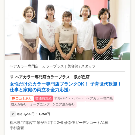
ヘアカラー専門店 カラープラス
｜
美容師 / スタッフ
ヘアカラー専門店カラープラス 泉が丘店
女性だけのカラー専門店ブランクOK！ 子育世代歓迎！
仕事と家庭の両立を全力応援♪
交通費支給
アルバイト・パート
ヘアカラー専門店
口コミあり
成人が多い
オープニング
シニア層が多い
ア
1,200
円
1,250
円
時給
~
栃木県
宇都宮市
泉が丘2丁目2−9 優泰佳ガーデンコートA1棟
宇都宮駅