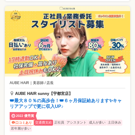
AUBE HAIR
｜
美容師 / 店長
AUBE HAIR sunny【宇都宮店】
👑最大８０％の高歩合！👑６ヶ月保証給あります✨キャ
リアアップで更に収入UP♪
2022 優秀賞
交通費支給
正社員
アシスタント
成人が多い
土日休み
口コミあり
若年層が多い