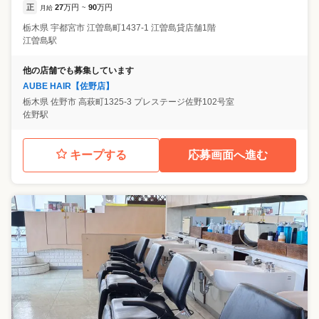
正
27
万円
90
万円
月給
~
栃木県
宇都宮市
江曽島町1437-1 江曽島貸店舗1階
江曽島駅
他の店舗でも募集しています
AUBE HAIR【佐野店】
栃木県
佐野市
高萩町1325-3 プレステージ佐野102号室
佐野駅
キープする
応募画面へ進む