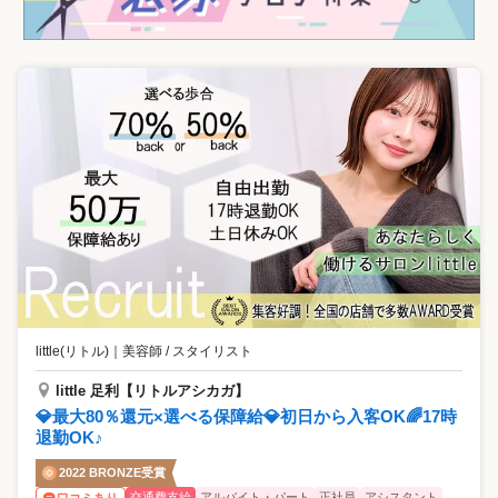
little(リトル)
｜
美容師 / スタイリスト
little 足利【リトルアシカガ】
💎最大80％還元×選べる保障給💎初日から入客OK🌈17時
退勤OK♪
2022 BRONZE受賞
交通費支給
アルバイト・パート
正社員
アシスタント
口コミあり