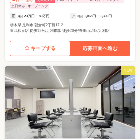
土日休み
オープニング
正
23
万円
80
万円
ア
1,068
円
1,300
円
月給
~
時給
~
栃木県
足利市
朝倉町2丁目17-2
東武和泉駅 徒歩12分/足利市駅 徒歩20分/野州山辺駅/足利駅
キープする
応募画面へ進む
NEW