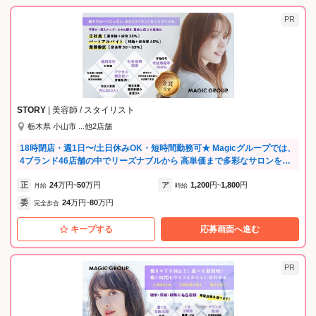
PR
STORY
| 美容師 / スタイリスト
栃木県 小山市 ...他2店舗
18時閉店・週1日〜/土日休みOK・短時間勤務可★ Magicグループでは、
4ブランド46店舗の中でリーズナブルから 高単価まで多彩なサロンを展
開しています！ ブランドにより予約あり・なしも選べるため、 子育て中
正
24
万円
50
万円
ア
1,200
円
1,800
円
は予約なしで柔軟に、落ち着いたら予約制でじっくり、 ライフステージ
月給
~
時給
~
の変化に合わせた環境移行が可能です。 あなたの「今」に最適なスタイ
委
24
万円
80
万円
完全歩合
~
ルが必ず見つかります。 --グループ内新店続々OPEN！-- 2025年 3店舗 2
026年 2店舗 ▶︎ 2026年3月 KAHALA宇都宮 オープン！ 【積極募集エ
キープする
応募画面へ進む
リア】 ・栃木エリア（小山・栃木・自治医大・真岡・宇都宮・さくら・
矢板・烏山・足利） ・茨城エリア （筑西・結城・下館） ・群馬県
（みどり・館林） （その他、全46店舗で同時募集中！） --弊社が選ばれ
PR
る理由-- ★ライフスタイルに合わせた働き方を実現！★ ・11時出勤や14
時退勤など短時間勤務も相談可 ・週1日〜／土日休みOK／18時閉店／子
供の行事休みなど休日も自由 ・朝礼／残業一切なし ・急な発熱時のお休
み対応や託児所完備（保育士常駐）など子育て支援も充実 ★20代〜60代