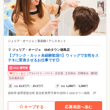
ジュリア・オージェ
｜
美容師 / アシスタント
ジュリア・オージェ ゆめタウン徳島店
【ブランク・カット未経験歓迎!!】ウィッグで女性をス
テキに変身させるお仕事です◎
2022 優秀賞
アルバイト・パート
正社員
土日休み
日曜休み
週5回
口コミあり
完全週休2日
正
21.5
万円
23.3
万円
ア
1,280
円
1,360
円
月給
~
時給
~
徳島県
板野郡藍住町
藍住町奥野字東中須88-1 ゆめタウン徳島 2F
キープする
応募画面へ進む