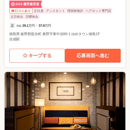
2024 優秀賞受賞
正社員
アシスタント
理容師免許
ヘアカット専門店
口コミあり
土日休み
日曜休み
正
29.1
万円
37.8
万円
月給
~
徳島県
板野郡藍住町
奥野字東中須88-1 ゆめタウン徳島1F
吉成駅
キープする
応募画面へ進む