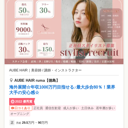
AUBE HAIR
｜
美容師 / 講師・インストラクター
AUBE HAIR ruma【徳島】
海外展開☆年収1000万円目指せる♪最大歩合80％！業界
大手の安心感☆
2022 優秀賞
正社員
通信生歓迎
成人が多い
土日休み
若年層が多い
口コミあり
オープニング
正
29.5
万円
90
万円
月給
~