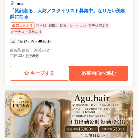
imu
「笑顔創る、人財／スタイリスト募集中」なりたい美容
師になる
正社員
週5回
駅近
大手サロン
育児休暇あり
口コミあり
ボーナス・賞与あり
正
24
万円
48.5
万円
月給
~
徳島県
徳島市
沖浜2-12
二軒屋駅 徒歩9分
キープする
応募画面へ進む