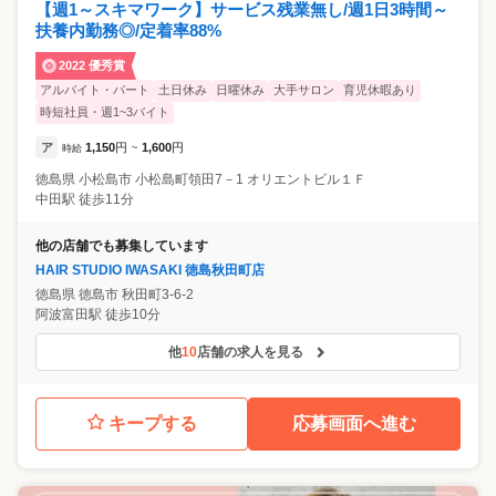
【週1～スキマワーク】サービス残業無し/週1日3時間～
扶養内勤務◎/定着率88%
2022 優秀賞
アルバイト・パート
土日休み
日曜休み
大手サロン
育児休暇あり
時短社員・週1~3バイト
ア
1,150
円
1,600
円
時給
~
徳島県
小松島市
小松島町領田7－1 オリエントビル１Ｆ
中田駅 徒歩11分
他の店舗でも募集しています
HAIR STUDIO IWASAKI 徳島秋田町店
徳島県
徳島市
秋田町3-6-2
阿波富田駅 徒歩10分
他
10
店舗の求人を見る
キープする
応募画面へ進む