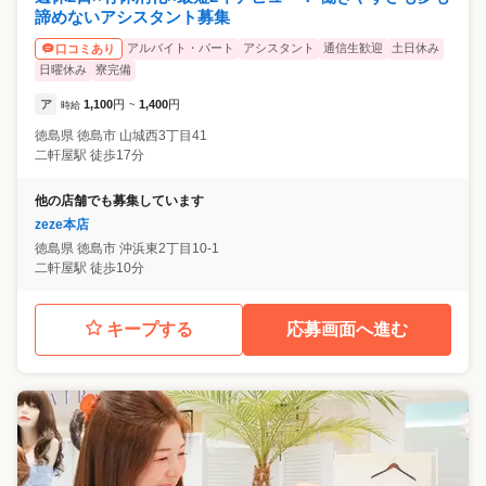
諦めないアシスタント募集
アルバイト・パート
アシスタント
通信生歓迎
土日休み
口コミあり
日曜休み
寮完備
ア
1,100
円
1,400
円
時給
~
徳島県
徳島市
山城西3丁目41
二軒屋駅 徒歩17分
他の店舗でも募集しています
zeze本店
徳島県
徳島市
沖浜東2丁目10-1
二軒屋駅 徒歩10分
キープする
応募画面へ進む