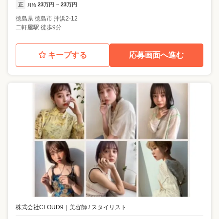
正
23
万円
23
万円
月給
~
徳島県
徳島市
沖浜2-12
二軒屋駅 徒歩9分
キープする
応募画面へ進む
株式会社CLOUD9
｜
美容師 / スタイリスト