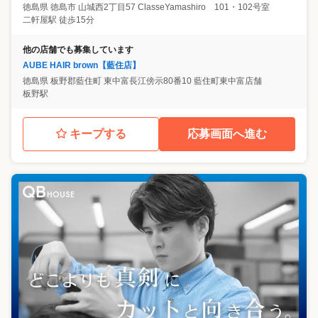
徳島県
徳島市
山城西2丁目57 ClasseYamashiro 101・102号室
二軒屋駅 徒歩15分
他の店舗でも募集しています
AUBE HAIR brown【藍住店】
徳島県
板野郡藍住町
東中富長江傍示80番10 藍住町東中富店舗
板野駅
キープする
応募画面へ進む