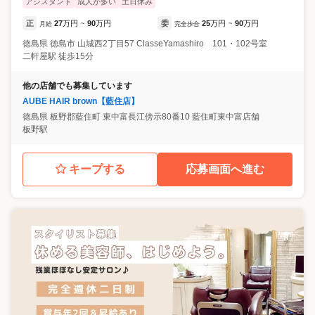
アシスタント
成人が多い
土日休み
正
27
万円
90
万円
委
25
万円
90
万円
月給
~
完全歩合
~
徳島県
徳島市
山城西2丁目57 ClasseYamashiro 101・102号室
二軒屋駅 徒歩15分
他の店舗でも募集しています
AUBE HAIR brown【藍住店】
徳島県
板野郡藍住町
東中富長江傍示80番10 藍住町東中富店舗
板野駅
キープする
応募画面へ進む