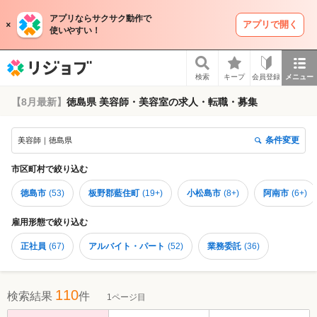
アプリならサクサク動作で
アプリで開く
使いやすい！
リジョブ
検索
キープ
会員登録
メニュー
【8月最新】
徳島県 美容師・美容室の求人・転職・募集
条件変更
美容師｜徳島県
市区町村
で絞り込む
徳島市
(
53
)
板野郡藍住町
(
19+
)
小松島市
(
8+
)
阿南市
(
6+
)
雇用形態
で絞り込む
正社員
(
67
)
アルバイト・パート
(
52
)
業務委託
(
36
)
110
検索結果
件
1ページ目