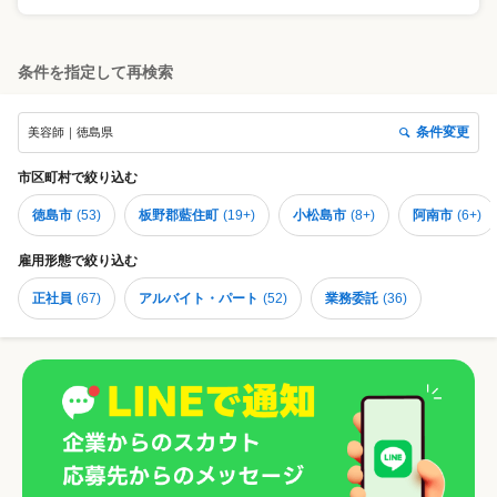
条件を指定して再検索
条件変更
美容師｜徳島県
市区町村
で絞り込む
徳島市
(
53
)
板野郡藍住町
(
19+
)
小松島市
(
8+
)
阿南市
(
6+
)
雇用形態
で絞り込む
正社員
(
67
)
アルバイト・パート
(
52
)
業務委託
(
36
)