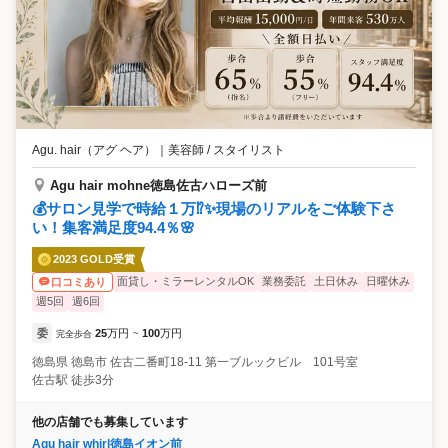
Agu. hair（アグ ヘア）
｜
美容師 / スタイリスト
Agu hair mohne徳島佐古ハローズ前
💰サロン見学で時給１万⁉✨現場のリアルをご体験下さ
い！集客満足度94.4％🌸
2023 GOLD受賞
面貸し・ミラーレンタルOK
業務委託
土日休み
日曜休み
口コミあり
週5回
週6回
委
25
万円
100
万円
完全歩合
~
徳島県
徳島市
佐古二番町18-11 第一ブルックビル 101号室
佐古駅 徒歩3分
他の店舗でも募集しています
Agu hair whirl徳島イオン前