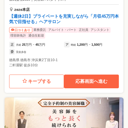
zeze本店
【週休2日】プライベートを充実しながら「月収45万円本
気で目指せる」ヘアサロン
業務委託
アルバイト・パート
正社員
アシスタント
口コミあり
理容師免許
通信生歓迎
正
25
万円
45
万円
ア
1,200
円
1,500
円
月給
~
時給
~
委
完全歩合
徳島県
徳島市
沖浜東2丁目10-1
二軒屋駅 徒歩10分
キープする
応募画面へ進む