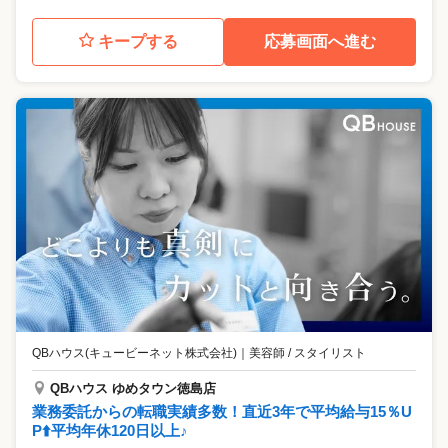
キープする
応募画面へ進む
QBハウス(キュービーネット株式会社)
｜
美容師 / スタイリスト
QBハウス ゆめタウン徳島店
業務委託からの転職実績多数！直近3年で平均給与15％U
P⬆️平均年休120日以上♪