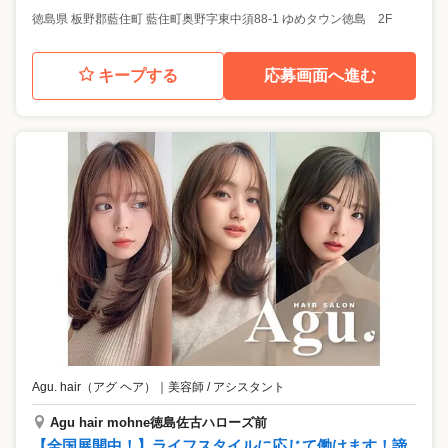
徳島県
板野郡藍住町
藍住町奥野字東中須88-1 ゆめタウン徳島 2F
キープする
応募画面へ進む
Agu. hair（アグ ヘア）
｜
美容師 / アシスタント
Agu hair mohne徳島佐古ハローズ前
【全国展開中！】ライフスタイルに応じて働けます！諦