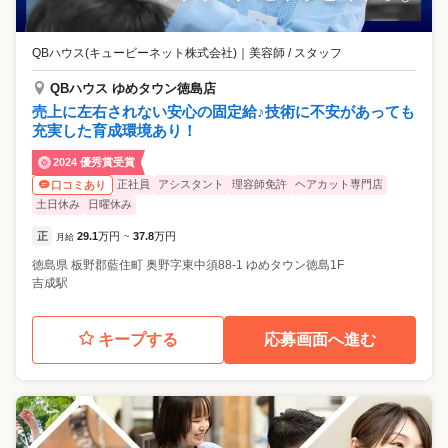
QBハウス(キュービーネット株式会社)
｜
美容師 / スタッフ
QBハウス ゆめタウン徳島店
売上に左右されない安心の固定給♪技術に不安があっても
充実した育成環境あり！
2024 優秀賞受賞
正社員
アシスタント
理容師免許
ヘアカット専門店
口コミあり
土日休み
日曜休み
正
29.1
万円
37.8
万円
月給
~
徳島県
板野郡藍住町
奥野字東中須88-1 ゆめタウン徳島1F
吉成駅
キープする
応募画面へ進む