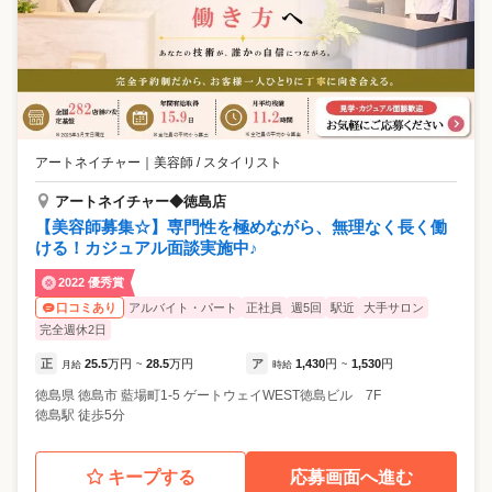
アートネイチャー
｜
美容師 / スタイリスト
アートネイチャー◆徳島店
【美容師募集☆】専門性を極めながら、無理なく長く働
ける！カジュアル面談実施中♪
2022 優秀賞
アルバイト・パート
正社員
週5回
駅近
大手サロン
口コミあり
完全週休2日
正
25.5
万円
28.5
万円
ア
1,430
円
1,530
円
月給
~
時給
~
徳島県
徳島市
藍場町1-5 ゲートウェイWEST徳島ビル 7F
徳島駅 徒歩5分
キープする
応募画面へ進む