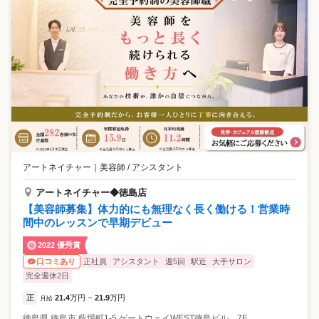
アートネイチャー
｜
美容師 / アシスタント
アートネイチャー◆徳島店
【美容師募集】体力的にも無理なく長く働ける！営業時
間中のレッスンで早期デビュー
2022 優秀賞
正社員
アシスタント
週5回
駅近
大手サロン
口コミあり
完全週休2日
正
21.4
万円
21.9
万円
月給
~
徳島県
徳島市
藍場町1-5 ゲートウェイWEST徳島ビル 7F