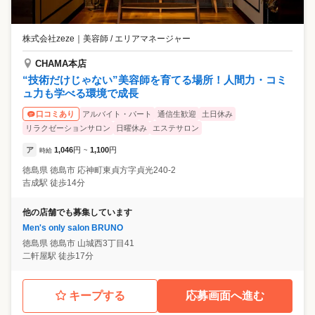
株式会社zeze
｜
美容師 / エリアマネージャー
CHAMA本店
“技術だけじゃない”美容師を育てる場所！人間力・コミ
ュ力も学べる環境で成長
アルバイト・パート
通信生歓迎
土日休み
口コミあり
リラクゼーションサロン
日曜休み
エステサロン
ア
1,046
円
1,100
円
時給
~
徳島県
徳島市
応神町東貞方字貞光240-2
吉成駅 徒歩14分
他の店舗でも募集しています
Men's only salon BRUNO
徳島県
徳島市
山城西3丁目41
二軒屋駅 徒歩17分
キープする
応募画面へ進む