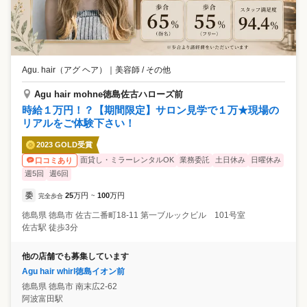
Agu. hair（アグ ヘア）
｜
美容師 / その他
Agu hair mohne徳島佐古ハローズ前
時給１万円！？【期間限定】サロン見学で１万★現場の
リアルをご体験下さい！
2023 GOLD受賞
面貸し・ミラーレンタルOK
業務委託
土日休み
日曜休み
口コミあり
週5回
週6回
委
25
万円
100
万円
完全歩合
~
徳島県
徳島市
佐古二番町18-11 第一ブルックビル 101号室
佐古駅 徒歩3分
他の店舗でも募集しています
Agu hair whirl徳島イオン前
徳島県
徳島市
南末広2-62
阿波富田駅