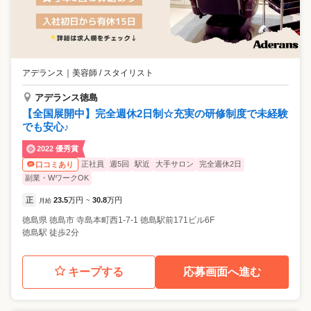
アデランス
｜
美容師 / スタイリスト
アデランス徳島
【全国展開中】完全週休2日制☆充実の研修制度で未経験
でも安心♪
2022 優秀賞
正社員
週5回
駅近
大手サロン
完全週休2日
口コミあり
副業・WワークOK
正
23.5
万円
30.8
万円
月給
~
徳島県
徳島市
寺島本町西1-7-1 徳島駅前171ビル6F
徳島駅 徒歩2分
キープする
応募画面へ進む