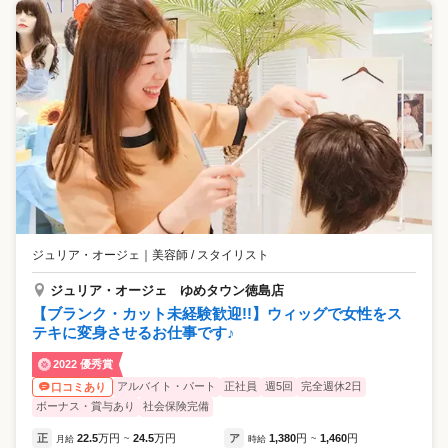
ジュリア・オージェ
｜
美容師 / スタイリスト
ジュリア・オージェ ゆめタウン徳島店
【ブランク・カット未経験歓迎!!】ウィッグで女性をス
テキに変身させるお仕事です♪
2022 優秀賞
アルバイト・パート
正社員
週5回
完全週休2日
口コミあり
ボーナス・賞与あり
社会保険完備
正
22.5
万円
24.5
万円
ア
1,380
円
1,460
円
月給
~
時給
~