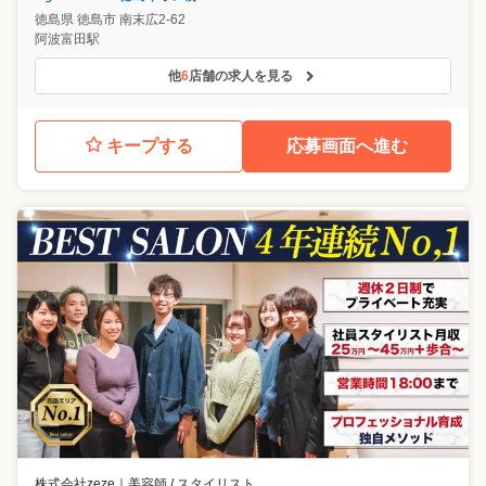
徳島県
徳島市
南末広2-62
阿波富田駅
他
6
店舗の求人を見る
キープする
応募画面へ進む
株式会社zeze
｜
美容師 / スタイリスト