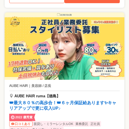
AUBE HAIR
｜
美容師 / 店長
AUBE HAIR ruma【徳島】
👑最大８０％の高歩合！👑６ヶ月保証給あります✨キャ
リアアップで更に収入UP♪
2022 優秀賞
面貸し・ミラーレンタルOK
業務委託
正社員
口コミあり