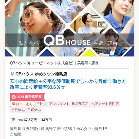
QBハウス(キュービーネット株式会社)
｜
美容師 / 店長
QBハウス ゆめタウン徳島店
安心の固定給＋公平な評価制度でしっかり昇給！働き方
改革により定着率93.6％☆
2024 優秀賞受賞
正社員
アシスタント
理容師免許
ヘアカット専門店
口コミあり
土日休み
日曜休み
正
37.3
万円
43
万円
月給
~
徳島県
板野郡藍住町
奥野字東中須88-1 ゆめタウン徳島1F
吉成駅