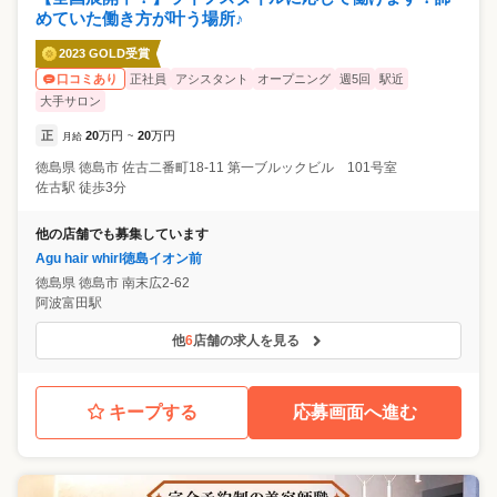
めていた働き方が叶う場所♪
2023 GOLD受賞
正社員
アシスタント
オープニング
週5回
駅近
口コミあり
大手サロン
正
20
万円
20
万円
月給
~
徳島県
徳島市
佐古二番町18-11 第一ブルックビル 101号室
佐古駅 徒歩3分
他の店舗でも募集しています
Agu hair whirl徳島イオン前
徳島県
徳島市
南末広2-62
阿波富田駅
他
6
店舗の求人を見る
キープする
応募画面へ進む