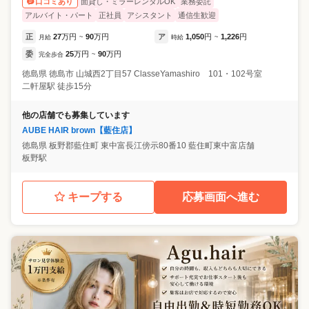
面貸し・ミラーレンタルOK
業務委託
口コミあり
アルバイト・パート
正社員
アシスタント
通信生歓迎
正
27
万円
90
万円
ア
1,050
円
1,226
円
月給
~
時給
~
委
25
万円
90
万円
完全歩合
~
徳島県
徳島市
山城西2丁目57 ClasseYamashiro 101・102号室
二軒屋駅 徒歩15分
他の店舗でも募集しています
AUBE HAIR brown【藍住店】
徳島県
板野郡藍住町
東中富長江傍示80番10 藍住町東中富店舗
板野駅
キープする
応募画面へ進む