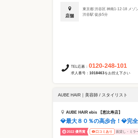
東京都
渋谷区
神南1-12-18 メ
渋谷駅 徒歩5分
店舗
0120-248-101
TEL応募：
求人番号：
1018463
をお控え下さい
AUBE HAIR
｜
美容師 / スタイリスト
AUBE HAIR ebis 【恵比寿店】
💎最大８０％の高歩合！💎完
2022 優秀賞
面貸し・ミラ
口コミあり