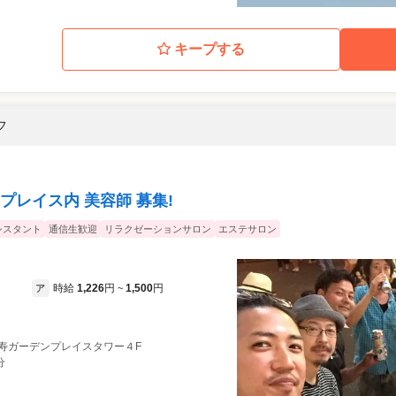
キープする
フ
レイス内 美容師 募集!
シスタント
通信生歓迎
リラクゼーションサロン
エステサロン
時給
1,226
円
1,500
円
ア
~
恵比寿ガーデンプレイスタワー４F
分