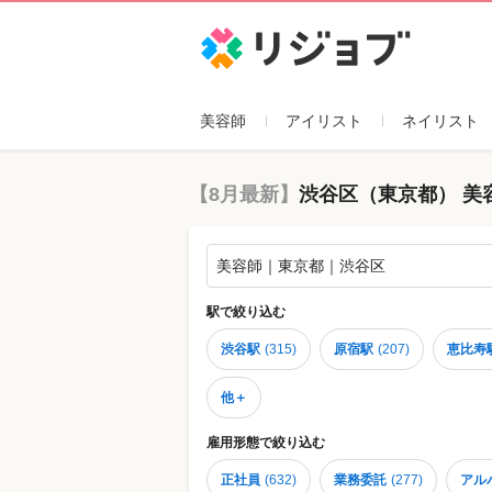
リジョブ
美容師
アイリスト
ネイリスト
【8月最新】
渋谷区（東京都） 美
美容師｜東京都｜渋谷区
駅
で絞り込む
渋谷駅
(
315
)
原宿駅
(
207
)
恵比寿
他＋
雇用形態
で絞り込む
正社員
(
632
)
業務委託
(
277
)
アル