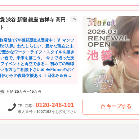
袋 渋谷 新宿 銀座 吉祥寺 高円
PR
スト
複数店舗で7年連続選出&受賞中！🏅 マンツ
、豊かな現在と未
enで豊かなワーク・ライフ・スタイルを描き
未来を描こう。 今まで培った技
ントと両立できる… 初めての転職
下さい🌼 ☁️Florenのポイ
育休からの復帰支援あり 土日休み＆有休
月給
25
万円
45
万円
他
~
 短時間正社員スタイリス
0120-248-101
） 入社スタッフインタビュ
TEL応募：
キープする
々にこなしていくスタイルで、丁寧に向き
求人番号：
1007162
をお控え下さい
けるところがいいなと思っていたとこ
実際に入社して感じたのは、お客さまとスタ
うことです。』