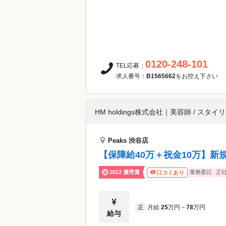
0120-248-101
TEL応募：
求人番号：
B1565662
をお控え下さい
HM holdings株式会社
｜
美容師 / スタイ
Peaks 渋谷店
【保障給40万＋祝金10万】
2022 優秀賞
業務委託
正
口コミあり
月給
25
万円
78
万円
正
~
給与