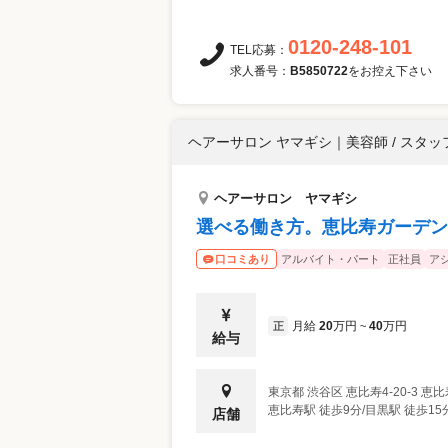
0120-248-101
TEL応募：
求人番号：
B5850722
をお控え下さい
ヘアーサロン ヤマギシ
｜
美容師 / スタッ
ヘアーサロン ヤマギシ
選べる働き方。恵比寿ガーデンプ
アルバイト・パート
正社員
ア
口コミあり
月給
20
万円
40
万円
正
~
給与
東京都
渋谷区
恵比寿4-20-3 
恵比寿駅 徒歩9分/目黒駅 徒歩15
店舗