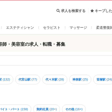
求人を検索する
キープし
エステティシャン
セラピスト
マッサージ
柔道整復
容師・美容室の求人・転職・募集
駅
(
132
)
代官山駅
(
77
)
代々木駅
(
28
)
神泉駅
(
25
)
笹塚駅
(
24
)
バイト・パート
(
158
)
契約社員
(
20+
)
その他
(
16+
)