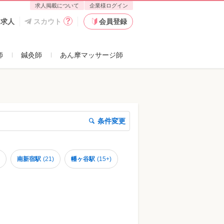
求人掲載について
企業様ログイン
た求人
スカウト
会員登録
師
鍼灸師
あん摩マッサージ師
条件変更
南新宿駅
(
21
)
幡ヶ谷駅
(
15+
)