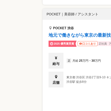
POCKET
｜
美容師 / アシスタント
POCKET 渋谷
地元で働きながら東京の最新技
2025 優秀賞受賞
正社員
口コミあり
月給
25
万円
30
万円
正
~
給与
東京都
渋谷区
渋谷2丁目9-10 
渋谷駅 徒歩8分
店舗