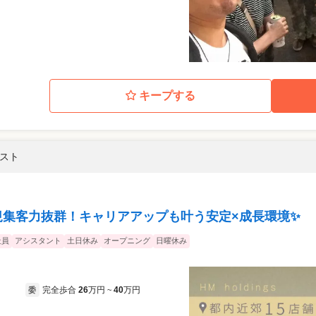
キープする
リスト
新規集客力抜群！キャリアアップも叶う安定×成長環境✨
社員
アシスタント
土日休み
オープニング
日曜休み
完全歩合
26
万円
40
万円
委
~