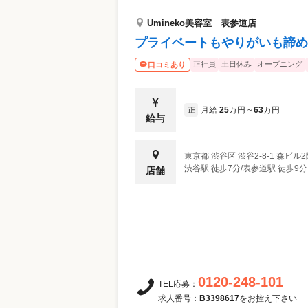
Umineko美容室 表参道店
プライベートもやりがいも諦め
正社員
土日休み
オープニング
口コミあり
月給
25
万円
63
万円
正
~
給与
東京都
渋谷区
渋谷2-8-1 森ビル
渋谷駅 徒歩7分/表参道駅 徒歩9分
店舗
0120-248-101
TEL応募：
求人番号：
B3398617
をお控え下さい