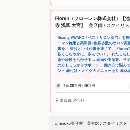
Floren（フローレン株式会社）【池
寺 浅草 大宮】
| 美容師 / スタイリ
Beauty AWARD「ベストサロン部門」を
ーマン施術と高単価×集客多数のサロン実績が人気♪ わたしらしい
来を。 美容という仕事を通じて、 Flor
強くしなやかに、歩んでいく。 わたしらしい色で、
術や経験を活かせる… 結婚や出産等、ライフイベ
の方もしっかりサポート！ 働き方で悩んでいる方もご相談
ント 着付け・メイクのメニューあり 産休
OK 新規客多数で入客に不安な方もOK ☁️募集エリア →池袋 渋谷 新宿 銀座 吉祥寺
高円寺 浅草 大宮 小田原 シンガポール ☁️選べる保障給サポート※池袋エリア限定
月給
35
万円
45
万円
正
~
（他エリアは金額が異なります） 正社員スタイリスト ①１年間×３５万円 ②半年間
×４０万円 ③３ヶ月間×４５万円 ※週休2日 月/22日出勤
ト ☆１年間×２８万円 ※週休2日 月/22日出勤（～17:00
東京都 渋谷区
ー💭 『私は以前のサロンがお客さまを次
合える環境ではなくて。マンツーマンで働
ろ、Florenを見つけて転職しました。
ッフの両方を大事にしている会社だなとい
Umineko美容室
｜
美容師 / スタイリスト