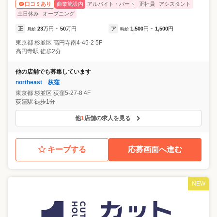
商業施設内
アルバイト・パート
正社員
アシスタント
口コミあり
土日休み
オープニング
正
23
万円
50
万円
ア
1,500
円
1,500
円
月給
~
時給
~
東京都
杉並区
高円寺南4-45-2 5F
高円寺駅 徒歩2分
他の店舗でも募集しています
northeast 荻窪
東京都
杉並区
荻窪5-27-8 4F
荻窪駅 徒歩1分
他
1
店舗の求人を見る
キープする
応募画面へ進む
NEW