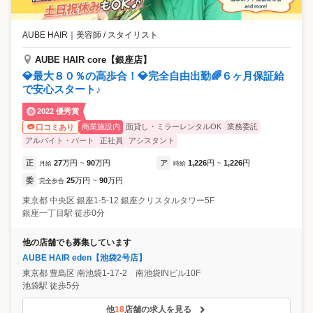
AUBE HAIR
｜
美容師 / スタイリスト
AUBE HAIR core【銀座店】
💎最大８０％の高歩合！💎完全自由出勤🌈６ヶ月保証給
で安心スタート♪
2022 優秀賞
商業施設内
面貸し・ミラーレンタルOK
業務委託
口コミあり
アルバイト・パート
正社員
アシスタント
正
27
万円
90
万円
ア
1,226
円
1,226
円
月給
~
時給
~
委
25
万円
90
万円
完全歩合
~
東京都
中央区
銀座1-5-12 銀座クリスタルタワー5F
銀座一丁目駅 徒歩0分
他の店舗でも募集しています
AUBE HAIR eden【池袋2号店】
東京都
豊島区
南池袋1-17-2 南池袋INビル10F
池袋駅 徒歩5分
他
18
店舗の求人を見る