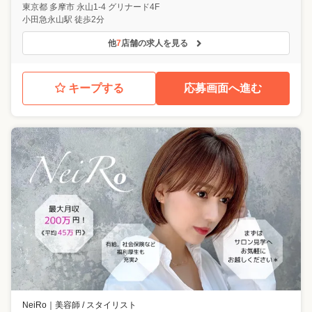
東京都
多摩市
永山1-4 グリナード4F
小田急永山駅 徒歩2分
他
7
店舗の求人を見る
キープする
応募画面へ進む
NeiRo
｜
美容師 / スタイリスト