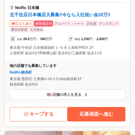
NeiRo 日本橋
北千住店日本橋店大募集‼️今なら入社祝い金20万‼️
商業施設内
アルバイト・パート
正社員
アシスタント
口コミあり
通信生歓迎
土日休み
正
28.5
万円
300
万円
ア
1,230
円
2,000
円
月給
~
時給
~
東京都
中央区
日本橋堀留町１-９-8 人形町PREX 1F
人形町駅 徒歩4分/馬喰横山駅 徒歩8分/三越前駅 徒歩11分
他の店舗でも募集しています
NeiRo 錦糸町
東京都
墨田区
江東橋4-24-3 Crobis錦糸町1F
錦糸町駅 徒歩6分
他
2
店舗の求人を見る
キープする
応募画面へ進む