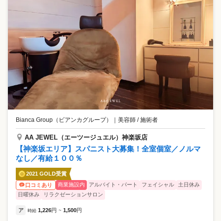
Bianca Group（ビアンカグループ）
｜
美容師 / 施術者
AA JEWEL（エーツージュエル）神楽坂店
【神楽坂エリア】スパニスト大募集！全室個室／ノルマ
なし／有給１００％
2021 GOLD受賞
商業施設内
アルバイト・パート
フェイシャル
土日休み
口コミあり
日曜休み
リラクゼーションサロン
ア
1,226
円
1,500
円
時給
~