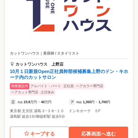
カットワンハウス
｜
美容師 / スタイリスト
カットワンハウス 上野店
10月１日新規Open正社員幹部候補募集上野のドン・キホ
ーテ内のカットサロン
商業施設内
アルバイト・パート
正社員
ヘアカラー専門店
ヘアカット専門店
土日休み
正
23.8
万円
40
万円
ア
1,350
円
1,700
円
月給
~
時給
~
東京都
文京区
湯島３−３８−１０ ドンキホーテ ５F
湯島駅 徒歩1分/御徒町駅 徒歩5分
キープする
応募画面へ進む