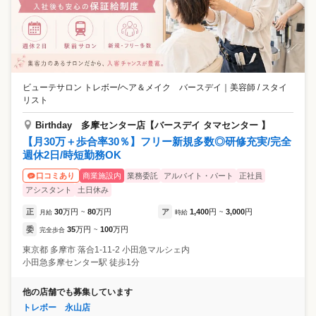
ビューテサロン トレボー/ヘア＆メイク バースデイ
｜
美容師 / スタイ
リスト
Birthday 多摩センター店【バースデイ タマセンター 】
【月30万＋歩合率30％】フリー新規多数◎研修充実/完全
週休2日/時短勤務OK
商業施設内
業務委託
アルバイト・パート
正社員
口コミあり
アシスタント
土日休み
正
30
万円
80
万円
ア
1,400
円
3,000
円
月給
~
時給
~
委
35
万円
100
万円
完全歩合
~
東京都
多摩市
落合1-11-2 小田急マルシェ内
小田急多摩センター駅 徒歩1分
他の店舗でも募集しています
トレボー 永山店