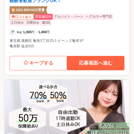
経験者歓迎ブランクOK！
2022 BRONZE受賞
商業施設内
アルバイト・パート
ヘアカラー専門店
口コミあり
土日休み
日曜休み
週5回
ア
1,300
円
1,400
円
時給
~
東京都
葛飾区
亀有3丁目25-1 ビーンズ亀有1F
亀有駅 徒歩0分
キープする
応募画面へ進む