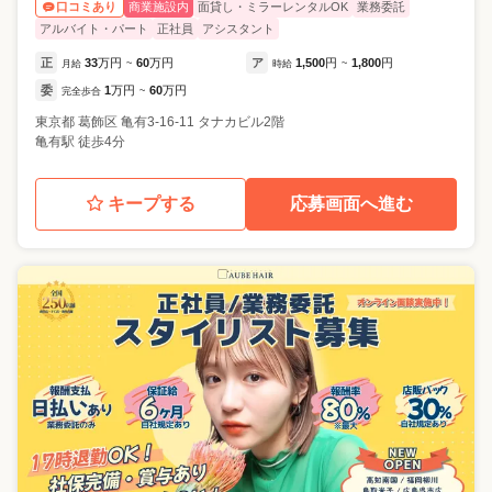
商業施設内
面貸し・ミラーレンタルOK
業務委託
口コミあり
アルバイト・パート
正社員
アシスタント
正
33
万円
60
万円
ア
1,500
円
1,800
円
月給
~
時給
~
委
1
万円
60
万円
完全歩合
~
東京都
葛飾区
亀有3-16-11 タナカビル2階
亀有駅 徒歩4分
キープする
応募画面へ進む