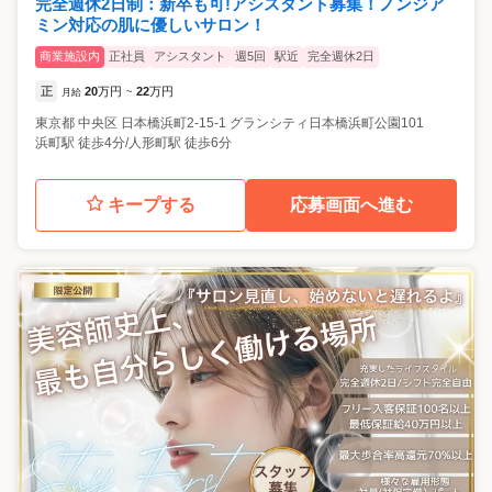
完全週休2日制：新卒も可!アシスタント募集！ノンジア
ミン対応の肌に優しいサロン！
商業施設内
正社員
アシスタント
週5回
駅近
完全週休2日
正
20
万円
22
万円
月給
~
東京都
中央区
日本橋浜町2-15-1 グランシティ日本橋浜町公園101
浜町駅 徒歩4分/人形町駅 徒歩6分
キープする
応募画面へ進む