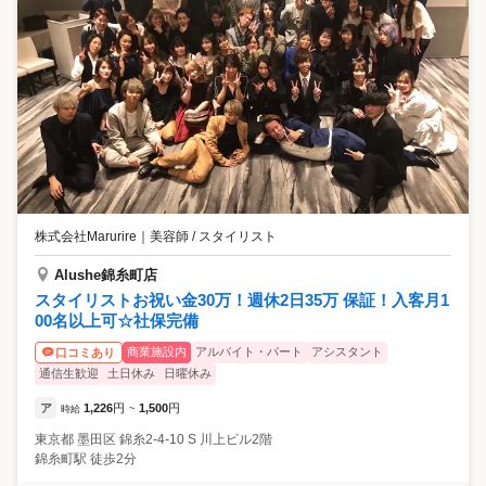
株式会社Marurire
｜
美容師 / スタイリスト
Alushe錦糸町店
スタイリストお祝い金30万！週休2日35万 保証！入客月1
00名以上可☆社保完備
商業施設内
アルバイト・パート
アシスタント
口コミあり
通信生歓迎
土日休み
日曜休み
ア
1,226
円
1,500
円
時給
~
東京都
墨田区
錦糸2-4-10 S 川上ビル2階
錦糸町駅 徒歩2分