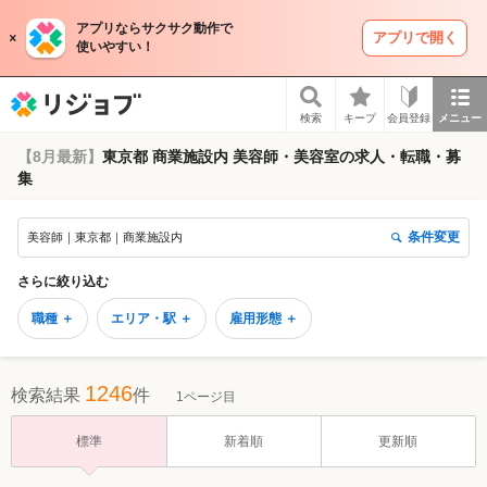
アプリならサクサク動作で
アプリで開く
使いやすい！
リジョブ
検索
キープ
会員登録
メニュー
【8月最新】
東京都 商業施設内 美容師・美容室の求人・転職・募
集
条件変更
美容師｜東京都｜商業施設内
さらに絞り込む
職種 ＋
エリア・駅 ＋
雇用形態 ＋
1246
検索結果
件
1ページ目
標準
新着順
更新順