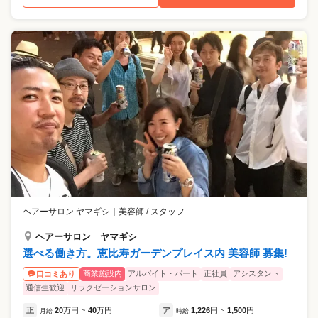
ヘアーサロン ヤマギシ
｜
美容師 / スタッフ
ヘアーサロン ヤマギシ
選べる働き方。恵比寿ガーデンプレイス内 美容師 募集!
商業施設内
アルバイト・パート
正社員
アシスタント
口コミあり
通信生歓迎
リラクゼーションサロン
正
20
万円
40
万円
ア
1,226
円
1,500
円
月給
~
時給
~