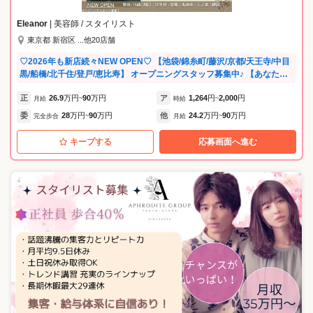
毎年話題の施設やオシャレな会場にスタイリストを招待して授賞式を行
っています！ モチベーションが上がると美容師のみなさんから好評のイ
Eleanor
| 美容師 / スタイリスト
ベントです★
東京都 新宿区 ...他20店舗
♡2026年も新店続々NEW OPEN♡ 【池袋/錦糸町/藤沢/京都/天王寺/中目
黒/船橋/北千住/登戸/恵比寿】 オープニングスタッフ募集中♪ 【あなたの
可能性を最大限に引き出す環境】 ◇ MIRRORBALL AWARD開催 年に一
正
26.9
万円
90
万円
ア
1,264
円
2,000
円
度、社内のトップを目指すスタッフ・店舗を表彰するアワードを開催！
月給
~
時給
~
日々の努力が評価され、モチベーションUPにつながります。 ◇ 社内サ
委
28
万円
90
万円
他
24.2
万円
90
万円
完全歩合
~
月給
~
ーベイを実施（働きやすさ向上のためのアンケート） スタッフが安心し
て長く活躍できるよう、職場環境の改善や働きやすい仕組みづくり、キ
キープする
応募画面へ進む
ャリア支援や心身のサポートを実施しています。あなたの意見が、より
良い未来をつくる力に。 《スタッフvoiceを紹介♪》 □在籍2年目・男
性・エリアディレクター どこで働くか？より誰と働くか？ スタッフの幸
せとは尊敬できる上司、魅力的な同僚が傍に居る事だと思います！ これ
からもそんな魅力あふれる人が少しでも増えるよう運営していきます♪ □
在籍3年目・女性・店長 正社員として入社後、店長を経験しています。
予約がほぼ毎日満席となってしまっているのでスタイリストさん急募で
す！！ □在籍4年目・女性・スタイリスト アシスタントとして入社しまし
た。 たくさんのモデルさんを施術出来、撮影やSNSなども協力してくれ
るのでとっても助かります♪ □在籍6年目・男性・トップデザイナー 業務
委託として働くのが初めてで、戸惑いもありましたが、 見学時に丁寧に
説明して下さったので不安も解消され安心して働けています。 撮影やSN
S関連にも力を入れている会社なので、美容師としてのレベルアップやト
レンドの勉強もしっかりできます！