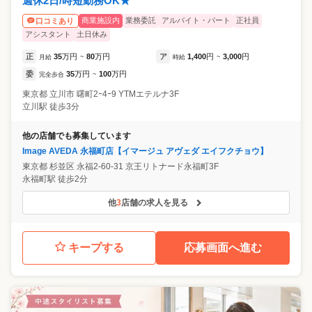
週休2日/時短勤務OK★
商業施設内
業務委託
アルバイト・パート
正社員
口コミあり
アシスタント
土日休み
正
35
万円
80
万円
ア
1,400
円
3,000
円
月給
~
時給
~
委
35
万円
100
万円
完全歩合
~
東京都
立川市
曙町2ｰ4ｰ9 YTMエテルナ3F
立川駅 徒歩3分
他の店舗でも募集しています
Image AVEDA 永福町店【イマージュ アヴェダ エイフクチョウ】
東京都
杉並区
永福2-60-31 京王リトナード永福町3F
永福町駅 徒歩2分
他
3
店舗の求人を見る
キープする
応募画面へ進む