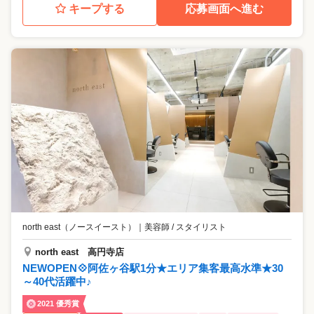
キープする
応募画面へ進む
north east（ノースイースト）
｜
美容師 / スタイリスト
north east 高円寺店
NEWOPEN💠阿佐ヶ谷駅1分★エリア集客最高水準★30
～40代活躍中♪
2021 優秀賞