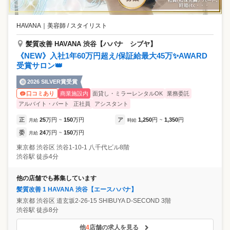
HAVANA
｜
美容師 / スタイリスト
髪質改善 HAVANA 渋谷【ハバナ シブヤ】
《NEW》入社1年60万円超え/保証給最大45万✨AWARD
受賞サロン👑
2026 SILVER賞受賞
商業施設内
面貸し・ミラーレンタルOK
業務委託
口コミあり
アルバイト・パート
正社員
アシスタント
正
25
万円
150
万円
ア
1,250
円
1,350
円
月給
~
時給
~
委
24
万円
150
万円
月給
~
東京都
渋谷区
渋谷1-10-1 八千代ビル8階
渋谷駅 徒歩4分
他の店舗でも募集しています
髪質改善 1 HAVANA 渋谷【エースハバナ】
東京都
渋谷区
道玄坂2-26-15 SHIBUYA D-SECOND 3階
渋谷駅 徒歩8分
他
4
店舗の求人を見る