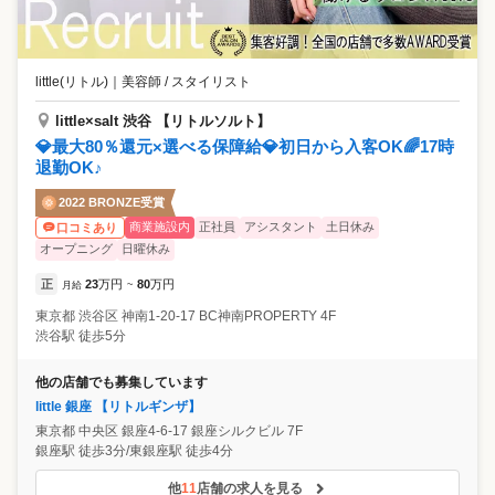
little(リトル)
｜
美容師 / スタイリスト
little×salt 渋谷 【リトルソルト】
💎最大80％還元×選べる保障給💎初日から入客OK🌈17時
退勤OK♪
2022 BRONZE受賞
商業施設内
正社員
アシスタント
土日休み
口コミあり
オープニング
日曜休み
正
23
万円
80
万円
月給
~
東京都
渋谷区
神南1-20-17 BC神南PROPERTY 4F
渋谷駅 徒歩5分
他の店舗でも募集しています
little 銀座 【リトルギンザ】
東京都
中央区
銀座4-6-17 銀座シルクビル 7F
銀座駅 徒歩3分/東銀座駅 徒歩4分
他
11
店舗の求人を見る