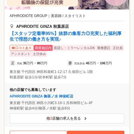
APHRODIOTE GROUP
｜
美容師 / スタイリスト
APHRODITE GINZA 秋葉原店
【スタッフ定着率95%】抜群の集客力◎充実した福利厚
生で理想の働き方を実現♪
商業施設内
面貸し・ミラーレンタルOK
業務委託
正社員
口コミあり
アシスタント
土日休み
正
35
万円
80
万円
委
45
万円
106
万円
月給
~
完全歩合
~
東京都
千代田区
神田和泉町1-12-17 久保田ビル 1階
秋葉原駅 徒歩1分/岩本町駅 徒歩7分
他の店舗でも募集しています
APHRODITE GINZA 御茶ノ水 神保町店
東京都
千代田区
神田小川町3-16-1 共和神田ビル 4F
神保町駅 徒歩4分/御茶ノ水駅 徒歩8分
他
3
店舗の求人を見る