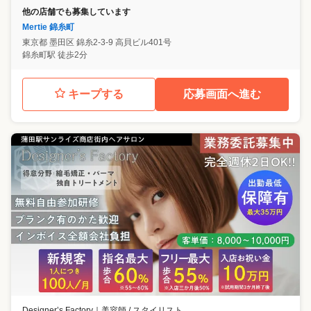
他の店舗でも募集しています
Mertie 錦糸町
東京都
墨田区
錦糸2-3-9 高貝ビル401号
錦糸町駅 徒歩2分
キープする
応募画面へ進む
Designer’s Factory
｜
美容師 / スタイリスト