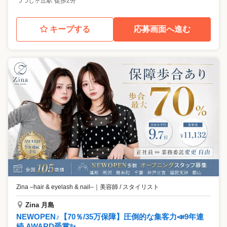
つつじヶ丘駅 徒歩2分
キープする
応募画面へ進む
Zina –hair & eyelash & nail–
｜
美容師 / スタイリスト
Zina 月島
NEWOPEN♪【70％/35万保障】圧倒的な集客力📣9年連
続 AWARD受賞✨