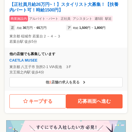
【正社員月給26万円~！】スタイリスト大募集！【扶養
内パート可！時給1500円】
商業施設内
アルバイト・パート
正社員
アシスタント
週5回
駅近
正
30
万円
65
万円
ア
1,500
円
1,800
円
月給
~
時給
~
東京都
稲城市
若葉台２－４－３
若葉台駅 徒歩5分
他の店舗でも募集しています
CAETLA MUSEE
東京都
八王子市
別所2-1 VIA長池 ３F
京王堀之内駅 徒歩4分
他
1
店舗の求人を見る
キープする
応募画面へ進む