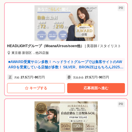
PR
HEADLIGHTグループ（Moana/Ursus/soen他）
| 美容師 / スタイリスト
東京都 新宿区 ...他25店舗
■AWARD受賞サロン多数！ ヘッドライトグループでは集客サイトのAW
ARDを受賞している店舗が多数！ SILVER、BRONZEはもちろん2025年
もGOLDPrize受賞いたしました☆ ■集客好調！ 集客は基本会社が行うの
正
27.5
万円
80
万円
委
27.5
万円
90
万円
で顧客０でもOK！ 毎月約10万人のお客様にご来店いただいてますので
月給
~
完全歩合
~
入客の心配なし！ ■自由出勤だから自分のペースで働ける！ 「自分の時
キープする
応募画面へ進む
間も大切にしたい」「家族の時間を優先したい」という方など あなたの
ライフスタイルに合わせて働くことが可能です！ママ美容師さんもたく
さん在籍中！ ■様々な年代が活躍できる！ 20代：23％、30代：37％、4
0代：32％、50代～：8％と幅広い年代が活躍中！ ■キャリアパスが豊
PR
富！ ヘッドライトでは独自のオーナー制度を活用して低リスクで自分の
店舗を持つことが可能！ 実際にオーナーになって7年で20店舗以上を出
店し、報酬も十数倍になって活躍している方もいます！ 他にも本部登用
で統括店長や店舗マネージャー、講師など様々なキャリアに挑戦できま
す。 ■年に1度社内授賞式開催！ みなさんの1年間の頑張りを称えるため