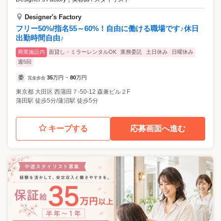
Designer's Factory
フリー50%/指名55～60%！自由に働ける職場です♪休日
出勤時間自由♪
商業施設内
面貸し・ミラーレンタルOK
業務委託
土日休み
日曜休み
週5回
委
35
万円
80
万円
完全歩合
~
東京都
大田区
西蒲田７-50-12 森兼ビル２F
蒲田駅 徒歩5分/蓮沼駅 徒歩5分
キープする
応募画面へ進む