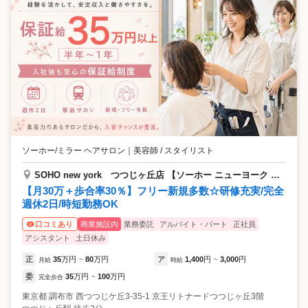
ソーホー/ミラー ヘアサロン
｜
美容師 / スタイリスト
SOHO new york つつじヶ丘店 【ソーホー ニューヨーク ツツジガオカ】
【月30万＋歩合率30％】フリー新規多数☆研修充実/完全
週休2日/時短勤務OK
商業施設内
業務委託
アルバイト・パート
正社員
口コミあり
アシスタント
土日休み
正
35
万円
80
万円
ア
1,400
円
3,000
円
月給
~
時給
~
委
35
万円
100
万円
完全歩合
~
東京都
調布市
西つつじケ丘3-35-1 京王リトナードつつじヶ丘3階