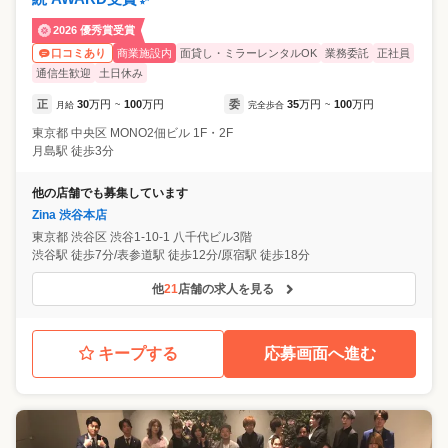
2026 優秀賞受賞
商業施設内
面貸し・ミラーレンタルOK
業務委託
正社員
口コミあり
通信生歓迎
土日休み
正
30
万円
100
万円
委
35
万円
100
万円
月給
~
完全歩合
~
東京都
中央区
MONO2佃ビル 1F・2F
月島駅 徒歩3分
他の店舗でも募集しています
Zina 渋谷本店
東京都
渋谷区
渋谷1-10-1 八千代ビル3階
渋谷駅 徒歩7分/表参道駅 徒歩12分/原宿駅 徒歩18分
他
21
店舗の求人を見る
キープする
応募画面へ進む