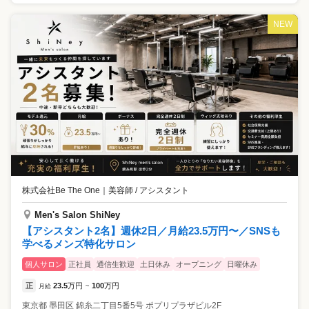
NEW
株式会社Be The One
｜
美容師 / アシスタント
Men's Salon ShiNey
【アシスタント2名】週休2日／月給23.5万円〜／SNSも
学べるメンズ特化サロン
個人サロン
正社員
通信生歓迎
土日休み
オープニング
日曜休み
正
23.5
万円
100
万円
月給
~
東京都
墨田区
錦糸二丁目5番5号 ポプリプラザビル2F