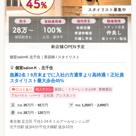
個室salonK.北千住
｜
美容師 / スタイリスト
個室salonＫ．北千住
急募2名！9月末までに入社の方通常より高待遇！正社員
スタイリスト最大歩合45%
個人サロン
面貸し・ミラーレンタルOK
業務委託
口コミあり
アルバイト・パート
正社員
アシスタント
正
26
万円
92
万円
ア
1,250
円
2,000
円
月給
~
時給
~
委
28
万円
120
万円
月給
~
東京都
足立区
千住1-24-6 ミルアールセンジュ2F
北千住駅 徒歩6分/千住大橋駅 徒歩10分