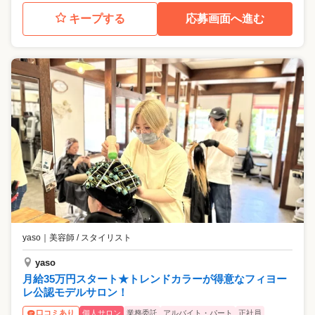
キープする
応募画面へ進む
yaso
｜
美容師 / スタイリスト
yaso
月給35万円スタート★トレンドカラーが得意なフィヨー
レ公認モデルサロン！
個人サロン
業務委託
アルバイト・パート
正社員
口コミあり