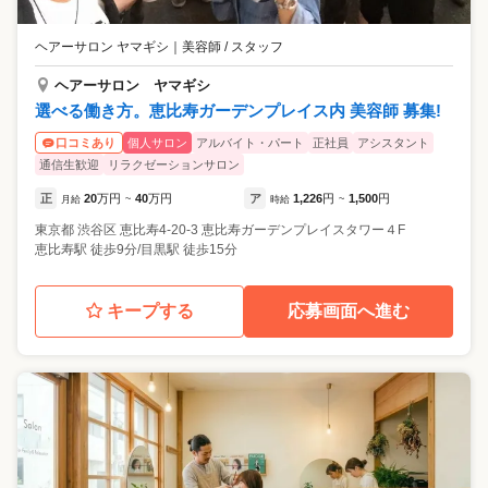
ヘアーサロン ヤマギシ
｜
美容師 / スタッフ
ヘアーサロン ヤマギシ
選べる働き方。恵比寿ガーデンプレイス内 美容師 募集!
個人サロン
アルバイト・パート
正社員
アシスタント
口コミあり
通信生歓迎
リラクゼーションサロン
正
20
万円
40
万円
ア
1,226
円
1,500
円
月給
~
時給
~
東京都
渋谷区
恵比寿4-20-3 恵比寿ガーデンプレイスタワー４F
恵比寿駅 徒歩9分/目黒駅 徒歩15分
キープする
応募画面へ進む