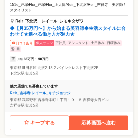
151e_戸塚/Flor_戸塚/Flor_上大岡/Reir_下北沢/Reir_吉祥寺
｜
美容師 /
スタイリスト
Reir_下北沢 レイール_シモキタザワ
◆【月35万円〜】から始まる美容師◆生活スタイルに合
わせて★選べる働き方が魅力★
個人サロン
正社員
アシスタント
土日休み
日曜休み
口コミあり
週5回
正
33
万円
90
万円
月給
~
東京都
世田谷区
北沢2-18-2 パインクレスト下北沢2F
下北沢駅 徒歩5分
他の店舗でも募集しています
Reir_吉祥寺 レイール_キチジョウジ
東京都
武蔵野市
吉祥寺本町１丁目１０－８ 吉祥寺大石ビル
吉祥寺駅 徒歩5分
キープする
応募画面へ進む