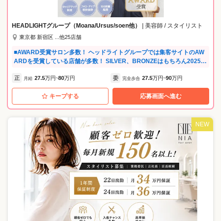
円 ※週休2日 月/22日出勤（～17:00） 入社スタッフインタビュー💭 『私
は以前のサロンがお客さまを次々にこなしていくスタイルで、丁寧に向
き合える環境ではなくて。マンツーマンで働けるところがいいなと思っ
HEADLIGHTグループ（Moana/Ursus/soen他）
| 美容師 / スタイリスト
ていたところ、Florenを見つけて転職しました。実際に入社して感じた
東京都 新宿区 ...他25店舗
のは、お客さまとスタッフの両方を大事にしている会社だなということ
です。』
■AWARD受賞サロン多数！ ヘッドライトグループでは集客サイトのAW
ARDを受賞している店舗が多数！ SILVER、BRONZEはもちろん2025年
もGOLDPrize受賞いたしました☆ ■集客好調！ 集客は基本会社が行うの
正
27.5
万円
80
万円
委
27.5
万円
90
万円
で顧客０でもOK！ 毎月約10万人のお客様にご来店いただいてますので
月給
~
完全歩合
~
入客の心配なし！ ■自由出勤だから自分のペースで働ける！ 「自分の時
キープする
応募画面へ進む
間も大切にしたい」「家族の時間を優先したい」という方など あなたの
ライフスタイルに合わせて働くことが可能です！ママ美容師さんもたく
さん在籍中！ ■様々な年代が活躍できる！ 20代：23％、30代：37％、4
0代：32％、50代～：8％と幅広い年代が活躍中！ ■キャリアパスが豊
NEW
富！ ヘッドライトでは独自のオーナー制度を活用して低リスクで自分の
店舗を持つことが可能！ 実際にオーナーになって7年で20店舗以上を出
店し、報酬も十数倍になって活躍している方もいます！ 他にも本部登用
で統括店長や店舗マネージャー、講師など様々なキャリアに挑戦できま
す。 ■年に1度社内授賞式開催！ みなさんの1年間の頑張りを称えるため
毎年話題の施設やオシャレな会場にスタイリストを招待して授賞式を行
っています！ モチベーションが上がると美容師のみなさんから好評のイ
ベントです★