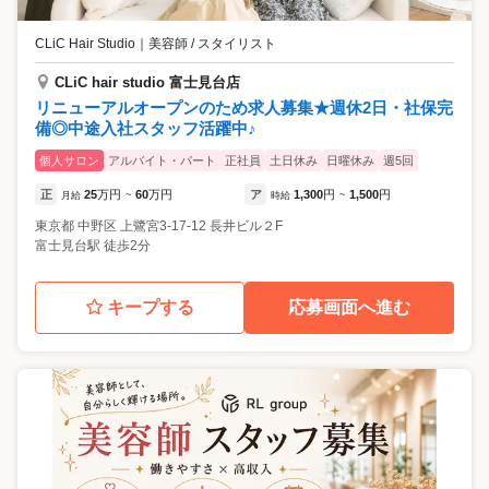
CLiC Hair Studio
｜
美容師 / スタイリスト
CLiC hair studio 富士見台店
リニューアルオープンのため求人募集★週休2日・社保完
備◎中途入社スタッフ活躍中♪
個人サロン
アルバイト・パート
正社員
土日休み
日曜休み
週5回
正
25
万円
60
万円
ア
1,300
円
1,500
円
月給
~
時給
~
東京都
中野区
上鷺宮3-17-12 長井ビル２F
富士見台駅 徒歩2分
キープする
応募画面へ進む