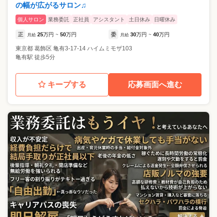
の幅が広がるサロン♫
個人サロン
業務委託
正社員
アシスタント
土日休み
日曜休み
正
25
万円
50
万円
委
30
万円
40
万円
月給
~
月給
~
東京都
葛飾区
亀有3-17-14 ハイムミモザ103
亀有駅 徒歩5分
キープする
応募画面へ進む