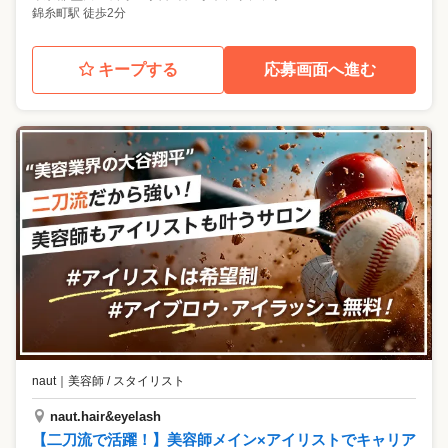
錦糸町駅 徒歩2分
キープする
応募画面へ進む
naut
｜
美容師 / スタイリスト
naut.hair&eyelash
【二刀流で活躍！】美容師メイン×アイリストでキャリア