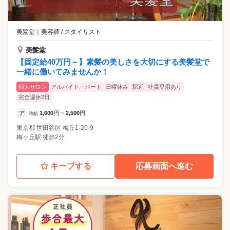
美髪堂
｜
美容師 / スタイリスト
美髪堂
【固定給40万円～】素髪の美しさを大切にする美髪堂で
一緒に働いてみませんか！
個人サロン
アルバイト・パート
日曜休み
駅近
社員登用あり
完全週休2日
ア
1,600
円
2,500
円
時給
~
東京都
世田谷区
梅丘1-20-9
梅ヶ丘駅 徒歩2分
キープする
応募画面へ進む