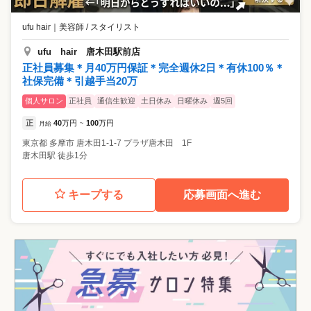
ufu hair
｜
美容師 / スタイリスト
ufu hair 唐木田駅前店
正社員募集＊月40万円保証＊完全週休2日＊有休100％＊
社保完備＊引越手当20万
個人サロン
正社員
通信生歓迎
土日休み
日曜休み
週5回
正
40
万円
100
万円
月給
~
東京都
多摩市
唐木田1-1-7 プラザ唐木田 1F
唐木田駅 徒歩1分
キープする
応募画面へ進む