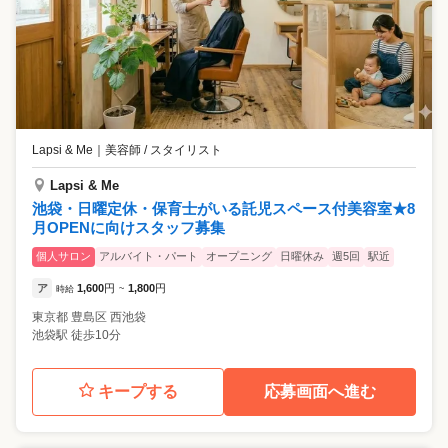
Lapsi & Me
｜
美容師 / スタイリスト
Lapsi & Me
池袋・日曜定休・保育士がいる託児スペース付美容室★8
月OPENに向けスタッフ募集
個人サロン
アルバイト・パート
オープニング
日曜休み
週5回
駅近
ア
1,600
円
1,800
円
時給
~
東京都
豊島区
西池袋
池袋駅 徒歩10分
キープする
応募画面へ進む