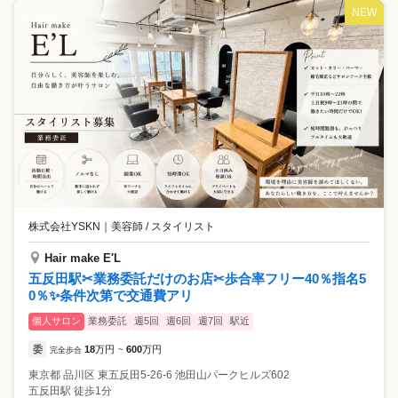
NEW
株式会社YSKN
｜
美容師 / スタイリスト
Hair make E'L
五反田駅✂業務委託だけのお店✂歩合率フリー40％指名5
0％✨条件次第で交通費アリ
個人サロン
業務委託
週5回
週6回
週7回
駅近
委
18
万円
600
万円
完全歩合
~
東京都
品川区
東五反田5-26-6 池田山パークヒルズ602
五反田駅 徒歩1分