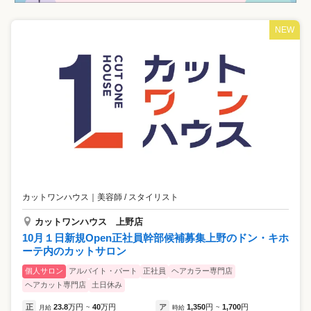
NEW
カットワンハウス
｜
美容師 / スタイリスト
カットワンハウス 上野店
10月１日新規Open正社員幹部候補募集上野のドン・キホ
ーテ内のカットサロン
個人サロン
アルバイト・パート
正社員
ヘアカラー専門店
ヘアカット専門店
土日休み
正
23.8
万円
40
万円
ア
1,350
円
1,700
円
月給
~
時給
~