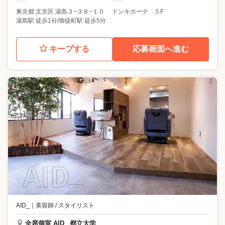
東京都
文京区
湯島３−３８−１０ ドンキホーテ ５F
湯島駅 徒歩1分/御徒町駅 徒歩5分
キープする
応募画面へ進む
AID_
｜
美容師 / スタイリスト
全席個室 AID_ 都立大学