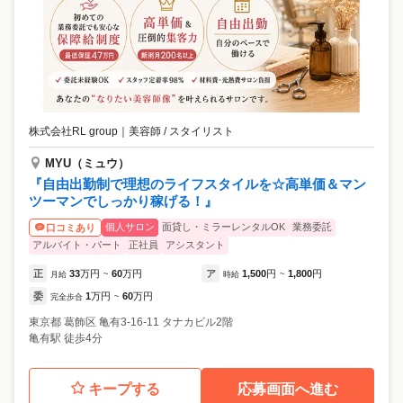
株式会社RL group
｜
美容師 / スタイリスト
MYU（ミュウ）
『自由出勤制で理想のライフスタイルを☆高単価＆マン
ツーマンでしっかり稼げる！』
個人サロン
面貸し・ミラーレンタルOK
業務委託
口コミあり
アルバイト・パート
正社員
アシスタント
正
33
万円
60
万円
ア
1,500
円
1,800
円
月給
~
時給
~
委
1
万円
60
万円
完全歩合
~
東京都
葛飾区
亀有3-16-11 タナカビル2階
亀有駅 徒歩4分
キープする
応募画面へ進む