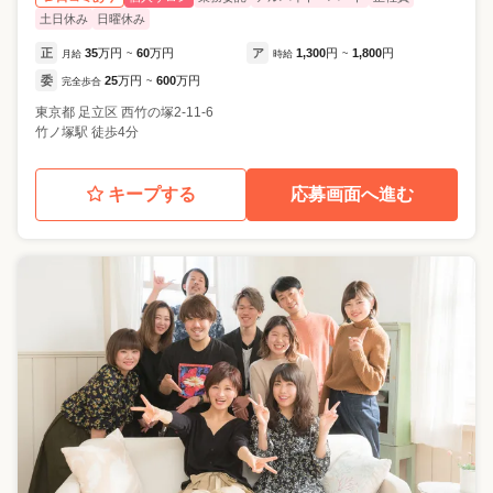
土日休み
日曜休み
正
35
万円
60
万円
ア
1,300
円
1,800
円
月給
~
時給
~
委
25
万円
600
万円
完全歩合
~
東京都
足立区
西竹の塚2-11-6
竹ノ塚駅 徒歩4分
キープする
応募画面へ進む