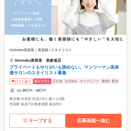
Umineko美容室
｜
美容師 / スタイリスト
Umineko美容室 表参道店
プライベートもやりがいも諦めない。マンツーマン高単
価サロンのスタイリスト募集
個人サロン
正社員
土日休み
オープニング
週5回
駅近
口コミあり
正
25
万円
63
万円
月給
~
東京都
渋谷区
渋谷2-8-1 森ビル2階
渋谷駅 徒歩7分/表参道駅 徒歩9分
キープする
応募画面へ進む