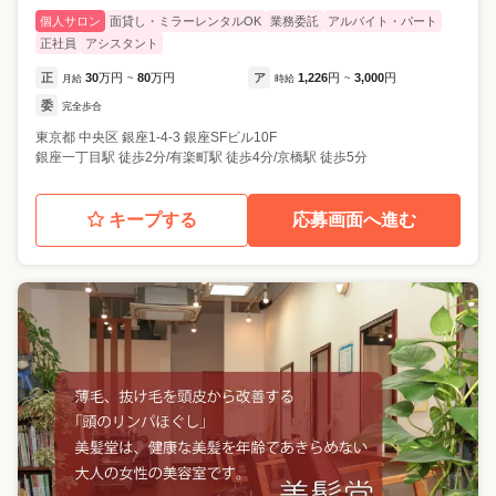
個人サロン
面貸し・ミラーレンタルOK
業務委託
アルバイト・パート
正社員
アシスタント
正
30
万円
80
万円
ア
1,226
円
3,000
円
月給
~
時給
~
委
完全歩合
東京都
中央区
銀座1-4-3 銀座SFビル10F
銀座一丁目駅 徒歩2分/有楽町駅 徒歩4分/京橋駅 徒歩5分
キープする
応募画面へ進む