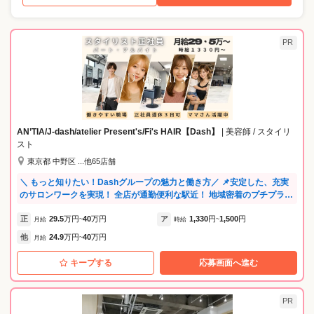
PR
AN’TIA/J-dash/atelier Present's/Fi's HAIR【Dash】
| 美容師 / スタイリ
スト
東京都 中野区 ...他65店舗
＼ もっと知りたい！Dashグループの魅力と働き方／ 📌安定した、充実
のサロンワークを実現！ 全店が通勤便利な駅近！ 地域密着のプチプラサ
ロンで、地域に根付いた温かいお客様と楽しく接客するだけで自然と人
正
29.5
万円
40
万円
ア
1,330
円
1,500
円
気サロンに♪ ノルマなし！支持してくださる常連さんと楽しく充実した
月給
~
時給
~
サロンワークが叶えられます♪ 📌自由な働き方もOK！ライフスタイルを
他
24.9
万円
40
万円
月給
~
重視！⏰ ・正社員スタイリスト/アシスタント 社員は完全週休2日制／
週休3日制 ・アルバイト・パート 出勤日数や時間に決まりはありませ
キープする
応募画面へ進む
ん！ 「しっかり働きたい方」も「プライベートを充実させたい方」も、
どちらも満足できる働き方が可能です！ 📣Dashスタッフのリアルな声
をご紹介🎤✨ 「大きな会社だからこそ色々な人と出会える」（アシスタ
PR
ント社員/女性） Dashの良いところは、色々なスタイリストの技術を見