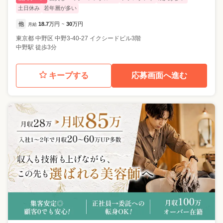
土日休み
若年層が多い
他
18.7
万円
30
万円
月給
~
東京都
中野区
中野3-40-27 イクシードビル3階
中野駅 徒歩3分
キープする
応募画面へ進む