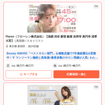
PR
Floren（フローレン株式会社）【池袋 渋谷 新宿 銀座 吉祥寺 高円寺 浅草
大宮】
| 美容師 / スタイリスト
東京都 新宿区 ...他14店舗
Beauty AWARD「ベストサロン部門」を複数店舗で7年連続選出&受賞
中！🏅 マンツーマン施術と高単価×集客多数のサロン実績が人気♪ わたし
らしい、豊かな現在と未来を。 美容という仕事を通じて、 Florenで豊か
正
35
万円
45
万円
他
25
万円
45
万円
なワーク・ライフ・スタイルを描き 強くしなやかに、歩んでいく。 わた
月給
~
月給
~
しらしい色で、未来を描こう。 今まで培った技術や経験を活かせる… 結
キープする
応募画面へ進む
婚や出産等、ライフイベントと両立できる… 初めての転職の方もしっか
りサポート！ 働き方で悩んでいる方もご相談下さい🌼 ☁️Florenのポイン
ト 着付け・メイクのメニューあり 産休育休からの復帰支援あり 土日休
み＆有休OK 新規客多数で入客に不安な方もOK ☁️募集エリア →池袋 渋
PR
谷 新宿 銀座 吉祥寺 高円寺 浅草 大宮 小田原 シンガポール ☁️選べる保障
給サポート※池袋エリア限定 （他エリアは金額が異なります） 正社員ス
タイリスト ①１年間×３５万円 ②半年間×４０万円 ③３ヶ月間×４５万
円 ※週休2日 月/22日出勤 短時間正社員スタイリスト ☆１年間×２８万