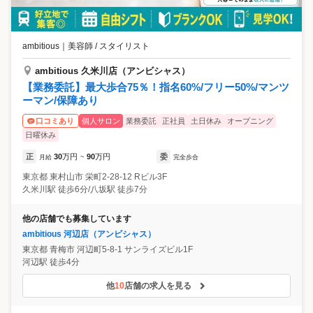
ambitious
｜
美容師 / スタイリスト
ambitious 久米川店（アンビシャス）
【業務委託】最大歩合75％！指名60%/フリー50%/マンツ
ーマン/保障あり
個人サロン
業務委託
正社員
土日休み
オープニング
口コミあり
日曜休み
正
30
万円
90
万円
委
月給
~
完全歩合
東京都
東村山市
栄町2-28-12 Rビル3F
久米川駅 徒歩6分/八坂駅 徒歩7分
他の店舗でも募集しています
ambitious 河辺店（アンビシャス）
東京都
青梅市
河辺町5-8-1 サンライズビル1F
河辺駅 徒歩4分
他
10
店舗の求人を見る