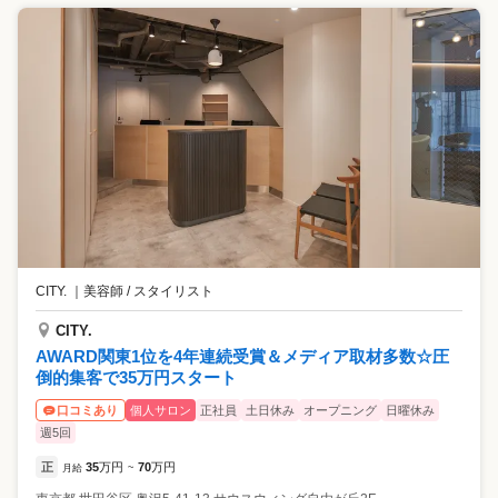
CITY.
｜
美容師 / スタイリスト
CITY.
AWARD関東1位を4年連続受賞＆メディア取材多数☆圧
倒的集客で35万円スタート
個人サロン
正社員
土日休み
オープニング
日曜休み
口コミあり
週5回
正
35
万円
70
万円
月給
~