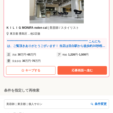
ることができるところです。 他店舗にヘルプに行く機会もあり、色々な
スタイリストと出会うことができるのは貴重な経験になると思います。
練習も週に一回、他のお店のアシスタントと楽しく練習できます。 集中
したい時は、別の日に先輩に練習を見てもらうこともできます。 早くス
タイリストになりたい方にも自分に合った方法で練習できるのがDashの
特長です。 「パートで入社して12年。働き続けることができました」
ＫＩＬＩＧ MONIFA nolen cal
| 美容師 / スタイリスト
（ママさん美容師） 当時子供が小さくて、美容師の仕事は諦めていまし
東京都 豊島区 ...他2店舗
たが、できる範囲でOKと働く環境を与えてくれました。 子供が熱を出
して休む、土日休み、他のスタッフより早く帰宅…。 好きな美容師を続
**************************************************************** こんにち
けられたのは、周りの温かいサポートがあったからです。理解をしてく
は、ご覧頂きありがとうございます！ 当店は目白駅から徒歩約30秒程度
れる環境だからこそパート勤務のスタッフも多いです💗 「いらない」と
です！ 一人一人に精一杯出来る事をしてお客様も スタッフも喜んでもら
言われるまで働きたい（マネージャー/男性） アシスタント→スタイリス
正
30
万円
65
万円
ア
1,226
円
1,500
円
える、そんなお店づくりを目指しています。 *****************************
月給
~
時給
~
ト→店長を経て、エリアマネージャーをやらせてもらっています。スタ
************************************* 常に意識しているのはスタッフになる
委
30
万円
70
万円
ッフが働きやすい環境を常に考えサポートしたいと思っています。上の
完全歩合
~
べくストレスがかからないように仕事してもらう事です。 人間ストレス
立場になったことで自分自身成長させてもらっています！ 性格も積極的
がかかると仕事が充実しないし、仕事が充実するとプライベートも充実
キープする
応募画面へ進む
になり、いい方向でチェンジしていると思います！お客様との思い出も
すると考えています。 ノンストレスで働けて且つ成長もしていきたい方
たくさんできました✨ 大事なイベントに密に関われることは、Dashで美
は是非ご応募下さい。 *****************************************************
容師をやっていて本当に良かったなと思う瞬間です。
**************
条件を指定して再検索
条件変更
美容師｜東京都｜個人サロン