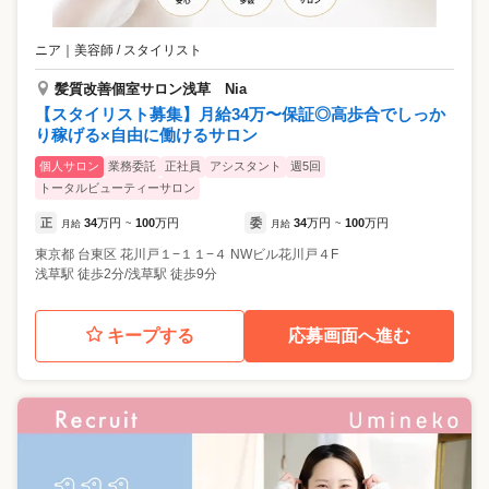
ニア
｜
美容師 / スタイリスト
髪質改善個室サロン浅草 Nia
【スタイリスト募集】月給34万〜保証◎高歩合でしっか
り稼げる×自由に働けるサロン
個人サロン
業務委託
正社員
アシスタント
週5回
トータルビューティーサロン
正
34
万円
100
万円
委
34
万円
100
万円
月給
~
月給
~
東京都
台東区
花川戸１−１１−４ NWビル花川戸４F
浅草駅 徒歩2分/浅草駅 徒歩9分
キープする
応募画面へ進む