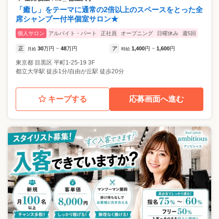
「癒し」をテーマに通常の2倍以上のスペースをとった全
席シャンプー付半個室サロン★
個人サロン
アルバイト・パート
正社員
オープニング
日曜休み
週5回
正
30
万円
48
万円
ア
1,400
円
1,600
円
月給
~
時給
~
東京都
目黒区
平町1-25-19 3F
都立大学駅 徒歩1分/自由が丘駅 徒歩20分
キープする
応募画面へ進む