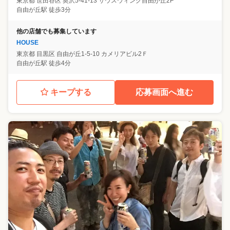
東京都
世田谷区
奥沢5-41-13 サウスウィング自由が丘2F
自由が丘駅 徒歩3分
他の店舗でも募集しています
HOUSE
東京都
目黒区
自由が丘1-5-10 カメリアビル2Ｆ
自由が丘駅 徒歩4分
キープする
応募画面へ進む