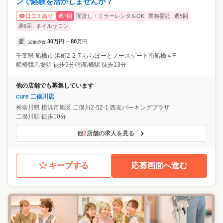
ンで経験を活かしませんか？
週7回
面貸し・ミラーレンタルOK
業務委託
週5回
口コミあり
週6回
ネイルサロン
委
30
万円
80
万円
完全歩合
~
千葉県
船橋市
浜町2-2-7 ららぽーとノースゲート南船橋４F
船橋競馬場駅 徒歩9分/南船橋駅 徒歩13分
他の店舗でも募集しています
cure 二俣川店
神奈川県
横浜市旭区
二俣川2-52-1 西友パーキングプラザ
二俣川駅 徒歩10分
他
2
店舗の求人を見る
キープする
応募画面へ進む