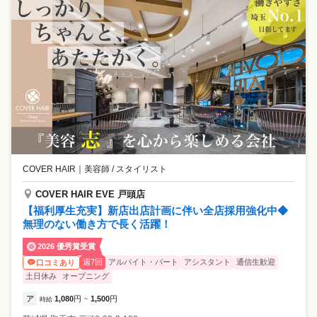
COVER HAIR
｜
美容師 / スタイリスト
COVER HAIR EVE 戸頭店
【福利厚生充実】新店出店計画に伴い全店採用強化中◆
無理のない働き方で長く活躍！
2026 優秀賞受賞
週7回
アルバイト・パート
アシスタント
通信生歓迎
口コミあり
土日休み
オープニング
ア
1,080
円
1,500
円
時給
~