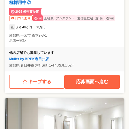
極採用中◎
2025 優秀賞受賞
週7回
正社員
アシスタント
通信生歓迎
週5回
週6回
口コミあり
正
40
万円
80
万円
月給
~
愛知県
一宮市
森本2-3-1
尾張一宮駅
他の店舗でも募集しています
Muller by.BREK春日井店
愛知県
春日井市
六軒屋町1-47 J&Jビル2F
キープする
応募画面へ進む