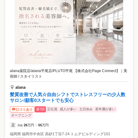
alana薬院店/alana平尾店/PLUTO平尾 【株式会社Page Connect】
｜
美
容師 / スタイリスト
alana
髪質改善で人気☆自由シフトでストレスフリーの少人数
サロン/顧客0スタートでも安心
週7回
正社員
成人が多い
土日休み
若年層が多い
口コミあり
オープニング
正
26
万円
55
万円
月給
~
福岡県
福岡市中央区
高砂1丁目7-24 トムデビルディング101