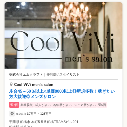
株式会社エムクラフト
｜
美容師 / スタイリスト
Cool ViVi men's salon
歩合45～50％以上×単価8000以上◎新規多数！稼ぎたい
方大歓迎◎メンズサロン
週7回
業務委託
成人が多い
若年層が多い
シニア層が多い
週5回
委
30
万円
125
万円
完全歩合
~
千葉県
船橋市
本町5-5-5 船橋TRAMSビル201