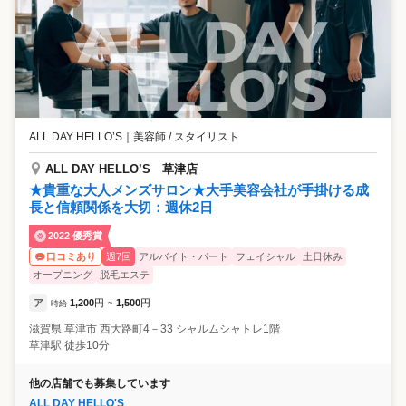
ALL DAY HELLO’S
｜
美容師 / スタイリスト
ALL DAY HELLO’S 草津店
★貴重な大人メンズサロン★大手美容会社が手掛ける成
長と信頼関係を大切：週休2日
2022 優秀賞
週7回
アルバイト・パート
フェイシャル
土日休み
口コミあり
オープニング
脱毛エステ
ア
1,200
円
1,500
円
時給
~
滋賀県
草津市
西大路町4－33 シャルムシャトレ1階
草津駅 徒歩10分
他の店舗でも募集しています
ALL DAY HELLO'S