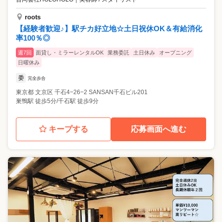
roots
【経験者歓迎♪】駅チカ好立地☆土日祝休OK＆有給消化
率100％◎
週7回
面貸し・ミラーレンタルOK
業務委託
土日休み
オープニング
日曜休み
委
完全歩合
東京都
文京区
千石4−26−2 SANSAN千石ビル201
巣鴨駅 徒歩5分/千石駅 徒歩9分
キープする
応募画面へ進む