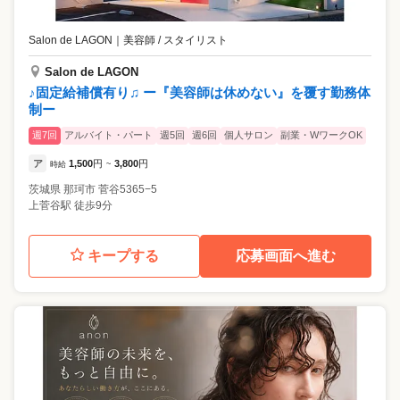
Salon de LAGON
｜
美容師 / スタイリスト
Salon de LAGON
♪固定給補償有り♫ ー『美容師は休めない』を覆す勤務体
制ー
週7回
アルバイト・パート
週5回
週6回
個人サロン
副業・WワークOK
ア
1,500
円
3,800
円
時給
~
茨城県
那珂市
菅谷5365−5
上菅谷駅 徒歩9分
キープする
応募画面へ進む