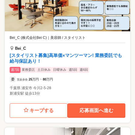
Bei_C (株式会社Bei C)
｜
美容師 / スタイリスト
Bei_C
[スタイリスト募集]高単価×マンツーマン! 業務委託でも
給与保証あり！
週7回
業務委託
土日休み
日曜休み
週5回
週6回
委
25
万円
80
万円
完全歩合
~
千葉県
浦安市
今川2-5-28
新浦安駅 徒歩13分
キープする
応募画面へ進む