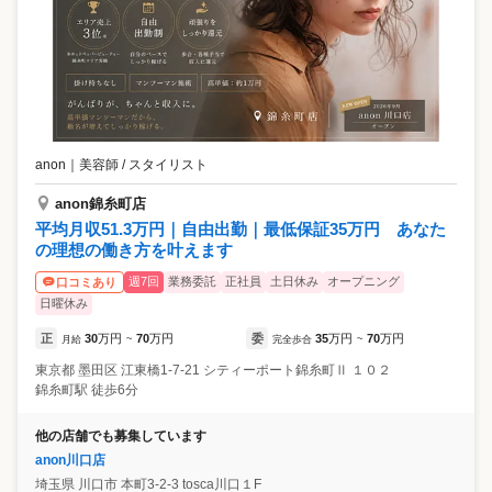
anon
｜
美容師 / スタイリスト
anon錦糸町店
平均月収51.3万円｜自由出勤｜最低保証35万円 あなた
の理想の働き方を叶えます
週7回
業務委託
正社員
土日休み
オープニング
口コミあり
日曜休み
正
30
万円
70
万円
委
35
万円
70
万円
月給
~
完全歩合
~
東京都
墨田区
江東橋1-7-21 シティーポート錦糸町Ⅱ １０２
錦糸町駅 徒歩6分
他の店舗でも募集しています
anon川口店
埼玉県
川口市
本町3-2-3 tosca川口１F