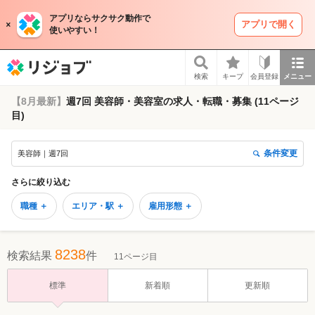
アプリならサクサク動作で
アプリで開く
使いやすい！
リジョブ
検索
キープ
会員登録
メニュー
【8月最新】
週7回 美容師・美容室の求人・転職・募集 (11ページ
目)
条件変更
美容師｜週7回
さらに絞り込む
職種 ＋
エリア・駅 ＋
雇用形態 ＋
8238
検索結果
件
11ページ目
標準
新着順
更新順