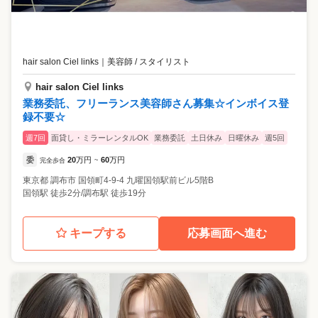
hair salon Ciel links
｜
美容師 / スタイリスト
hair salon Ciel links
業務委託、フリーランス美容師さん募集☆インボイス登
録不要☆
週7回
面貸し・ミラーレンタルOK
業務委託
土日休み
日曜休み
週5回
委
20
万円
60
万円
完全歩合
~
東京都
調布市
国領町4-9-4 九曜国領駅前ビル5階B
国領駅 徒歩2分/調布駅 徒歩19分
キープする
応募画面へ進む