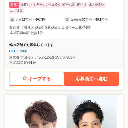
週7回
面貸し・ミラーレンタルOK
業務委託
正社員
成人が多い
土日休み
正
25
万円
60
万円
委
30
万円
59.9
万円
月給
~
完全歩合
~
東京都
世田谷区
成城6-9-6 成城エスポワール北野4階
成城学園前駅 徒歩1分
他の店舗でも募集しています
CECIL hair
東京都
世田谷区
北沢2-12-10 SSビル301号
下北沢駅 徒歩1分
キープする
応募画面へ進む