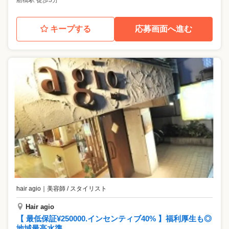
船橋駅 徒歩3分
キープする
応募画面へ進む
hair agio
｜
美容師 / スタイリスト
Hair agio
【 最低保証¥250000.インセンティブ40% 】福利厚生も◎
地域最高水準