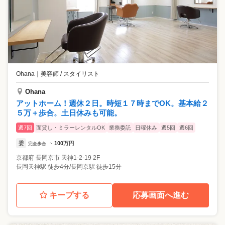
Ohana
｜
美容師 / スタイリスト
Ohana
アットホーム！週休２日。時短１７時までOK。基本給２
５万＋歩合。土日休みも可能。
週7回
面貸し・ミラーレンタルOK
業務委託
日曜休み
週5回
週6回
委
100
万円
完全歩合
~
京都府
長岡京市
天神1-2-19 2F
長岡天神駅 徒歩4分/長岡京駅 徒歩15分
キープする
応募画面へ進む