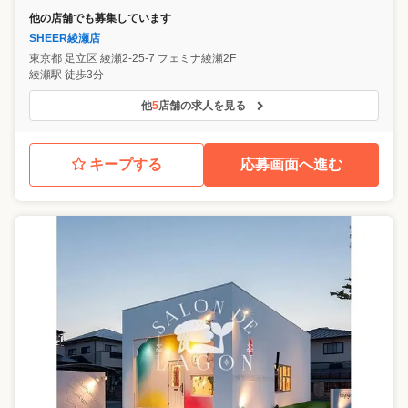
他の店舗でも募集しています
SHEER綾瀬店
東京都
足立区
綾瀬2-25-7 フェミナ綾瀬2F
綾瀬駅 徒歩3分
他
5
店舗の求人を見る
キープする
応募画面へ進む