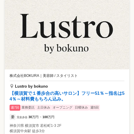
株式会社BOKURA
｜
美容師 / スタイリスト
Lustro by bokuno
【横須賀で１番歩合の高いサロン】フリー51％～指名は5
4％～材料費もちろん込み。
週7回
業務委託
土日休み
オープニング
日曜休み
週5回
委
30
万円
100
万円
完全歩合
~
神奈川県
横須賀市
若松町1-3 2F
横須賀中央駅 徒歩3分