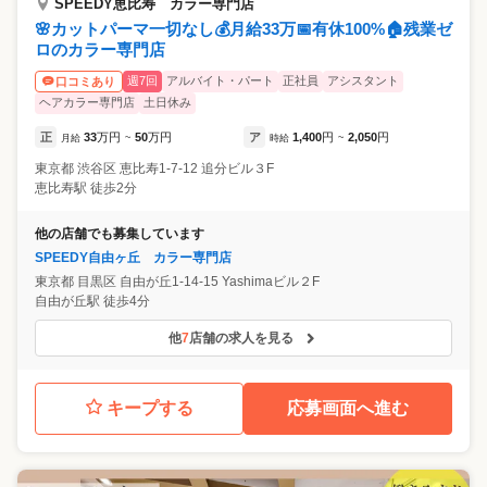
SPEEDY恵比寿 カラー専門店
🌸カットパーマ一切なし💰月給33万📅有休100%🏠残業ゼ
ロのカラー専門店
週7回
アルバイト・パート
正社員
アシスタント
口コミあり
ヘアカラー専門店
土日休み
正
33
万円
50
万円
ア
1,400
円
2,050
円
月給
~
時給
~
東京都
渋谷区
恵比寿1-7-12 追分ビル３F
恵比寿駅 徒歩2分
他の店舗でも募集しています
SPEEDY自由ヶ丘 カラー専門店
東京都
目黒区
自由が丘1-14-15 Yashimaビル２F
自由が丘駅 徒歩4分
他
7
店舗の求人を見る
キープする
応募画面へ進む