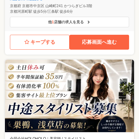
京都府
京都市中京区
山崎町241 かつらぎビル3階
京都河原町駅 徒歩5分/三条駅 徒歩6分
他
1
店舗の求人を見る
キープする
応募画面へ進む
合同会社HOLOHOLO
｜
美容師 / スタイリスト