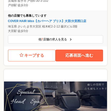
茨城県
取手市
戸頭6-30-3-102
戸頭駅 徒歩3分
他の店舗でも募集しています
COVER HAIR bliss【カバーヘア ブリス】大宮/大宮西口店
埼玉県
さいたま市大宮区
桜⽊町2-2-12 藤沢ビル3階
大宮駅 徒歩5分
他
7
店舗の求人を見る
キープする
応募画面へ進む