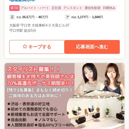
週7回
アルバイト・パート
正社員
アシスタント
通信生歓迎
日曜休み
正
25.5
万円
40
万円
ア
1,177
円
1,500
円
月給
~
時給
~
大阪府
守口市
大枝東町4-3 大晃ビル1F
守口市駅 徒歩5分
キープする
応募画面へ進む