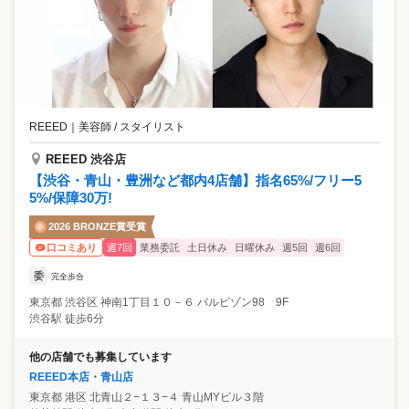
REEED
｜
美容師 / スタイリスト
REEED 渋谷店
【渋谷・青山・豊洲など都内4店舗】指名65%/フリー5
5%/保障30万!
2026 BRONZE賞受賞
週7回
業務委託
土日休み
日曜休み
週5回
週6回
口コミあり
委
完全歩合
東京都
渋谷区
神南1丁目１０－６ バルビゾン98 9F
渋谷駅 徒歩6分
他の店舗でも募集しています
REEED本店・青山店
東京都
港区
北青山２−１３−４ 青山MYビル３階