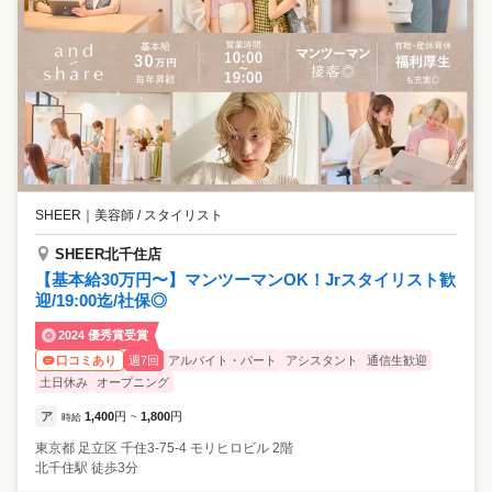
SHEER
｜
美容師 / スタイリスト
SHEER北千住店
【基本給30万円〜】マンツーマンOK！Jrスタイリスト歓
迎/19:00迄/社保◎
2024 優秀賞受賞
週7回
アルバイト・パート
アシスタント
通信生歓迎
口コミあり
土日休み
オープニング
ア
1,400
円
1,800
円
時給
~
東京都
足立区
千住3-75-4 モリヒロビル 2階
北千住駅 徒歩3分