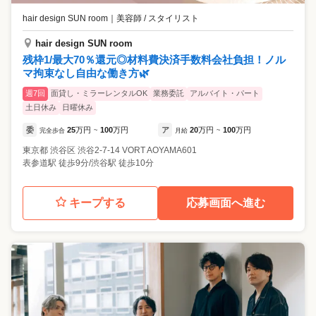
hair design SUN room
｜
美容師 / スタイリスト
hair design SUN room
残枠1/最大70％還元◎材料費決済手数料会社負担！ノル
マ拘束なし自由な働き方🌿
週7回
面貸し・ミラーレンタルOK
業務委託
アルバイト・パート
土日休み
日曜休み
委
25
万円
100
万円
ア
20
万円
100
万円
完全歩合
~
月給
~
東京都
渋谷区
渋谷2-7-14 VORT AOYAMA601
表参道駅 徒歩9分/渋谷駅 徒歩10分
キープする
応募画面へ進む