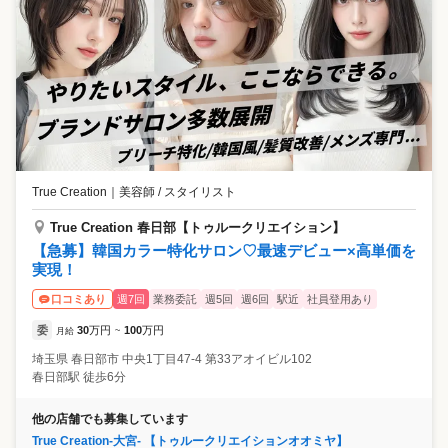
True Creation
｜
美容師 / スタイリスト
True Creation 春日部【トゥルークリエイション】
【急募】韓国カラー特化サロン♡最速デビュー×高単価を
実現！
週7回
業務委託
週5回
週6回
駅近
社員登用あり
口コミあり
委
30
万円
100
万円
月給
~
埼玉県
春日部市
中央1丁目47-4 第33アオイビル102
春日部駅 徒歩6分
他の店舗でも募集しています
True Creation-大宮- 【トゥルークリエイションオオミヤ】