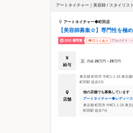
アートネイチャー
｜
美容師 / スタイリス
アートネイチャー◆町田店
【美容師募集☆】専門性を極め
2022 優秀賞
アルバイト・
口コミあり
月給
26
万円
29
万円
正
~
給与
東京都
町田市
中町1-1-16 東京
町田駅 徒歩2分
他の店舗でも募集しています
アートネイチャー◆レディース
店舗
東京都
町田市
中町1-1-16 
町田駅 徒歩7分