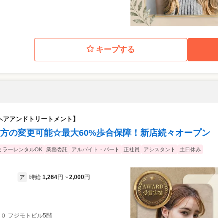
キープする
【トッカ ヘアアンドトリートメント】
方の変更可能☆最大60%歩合保障！新店続々オープン
ミラーレンタルOK
業務委託
アルバイト・パート
正社員
アシスタント
土日休み
時給
1,264
円
2,000
円
ア
~
０ フジモトビル5階