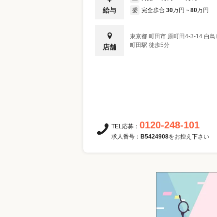
給与
完全歩合
30
万円
80
万円
委
~
東京都
町田市
原町田4-3-14 白
町田駅 徒歩5分
店舗
0120-248-101
TEL応募：
求人番号：
B5424908
をお控え下さい