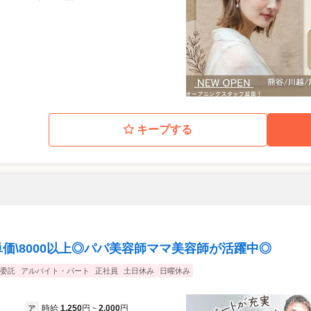
キープする
単価\8000以上◎パパ美容師ママ美容師が活躍中◎
委託
アルバイト・パート
正社員
土日休み
日曜休み
時給
1,250
円
2,000
円
ア
~