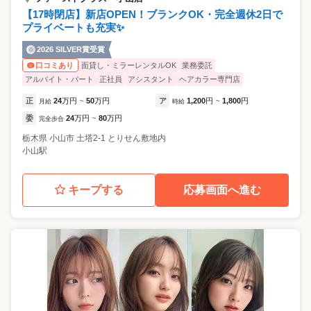
【17時閉店】新店OPEN！ブランクOK・完全週休2日で
プライベートも充実✨
2026 SILVER賞受賞
面貸し・ミラーレンタルOK
業務委託
口コミあり
アルバイト・パート
正社員
アシスタント
ヘアカラー専門店
正
24
万円
50
万円
ア
1,200
円
1,800
円
月給
~
時給
~
委
24
万円
80
万円
完全歩合
~
栃木県
小山市
土塔2-1 とりせん敷地内
小山駅
キープする
応募画面へ進む