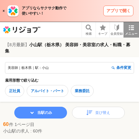
アプリならサクサク動作で
アプリで開く
使いやすい！
リジョブ
検索
キープ
会員登録
メニュー
【8月最新】
小山駅（栃木県） 美容師・美容室の求人・転職・募
集
条件変更
美容師｜栃木県｜駅：小山
雇用形態
で絞り込む
正社員
アルバイト・パート
業務委託
当駅のみ
並び替え
60
件 1ページ目
小山駅の求人 : 60件