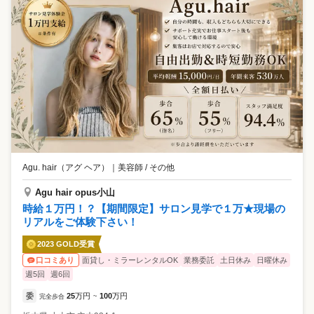
Agu. hair（アグ ヘア）
｜
美容師 / その他
Agu hair opus小山
時給１万円！？【期間限定】サロン見学で１万★現場の
リアルをご体験下さい！
2023 GOLD受賞
面貸し・ミラーレンタルOK
業務委託
土日休み
日曜休み
口コミあり
週5回
週6回
委
25
万円
100
万円
完全歩合
~