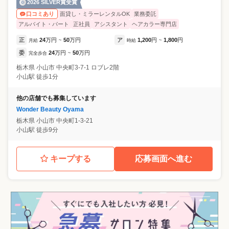
2026 SILVER賞受賞
面貸し・ミラーレンタルOK
業務委託
口コミあり
アルバイト・パート
正社員
アシスタント
ヘアカラー専門店
正
24
万円
50
万円
ア
1,200
円
1,800
円
月給
~
時給
~
委
24
万円
50
万円
完全歩合
~
栃木県
小山市
中央町3-7-1 ロブレ2階
小山駅 徒歩1分
他の店舗でも募集しています
Wonder Beauty Oyama
栃木県
小山市
中央町1-3-21
小山駅 徒歩9分
キープする
応募画面へ進む