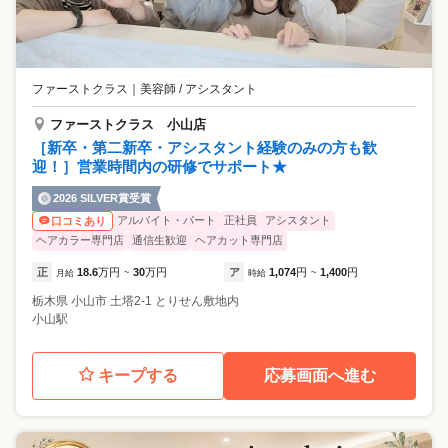
ファーストクラス
｜
美容師 / アシスタント
ファーストクラス 小山店
［新卒・第二新卒・アシスタント経験のみの方も歓
迎！］営業時間内の研修でサポート★
2026 SILVER賞受賞
アルバイト・パート
正社員
アシスタント
口コミあり
ヘアカラー専門店
通信生歓迎
ヘアカット専門店
正
18.6
万円
30
万円
ア
1,074
円
1,400
円
月給
~
時給
~
栃木県
小山市
土塔2-1 とりせん敷地内
小山駅
キープする
応募画面へ進む