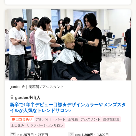
garden☘
｜
美容師 / アシスタント
garden小山店
新卒で1年半デビュー目標★デザインカラーやメンズスタ
イルが人気なトレンドサロン♪
アルバイト・パート
正社員
アシスタント
通信生歓迎
口コミあり
土日休み
リラクゼーションサロン
正
25
万円
27
万円
ア
1,300
円
1,800
円
月給
~
時給
~