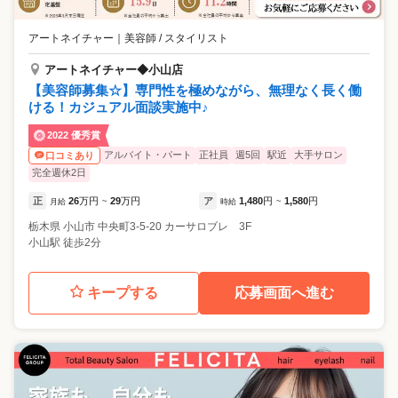
アートネイチャー
｜
美容師 / スタイリスト
アートネイチャー◆小山店
【美容師募集☆】専門性を極めながら、無理なく長く働
ける！カジュアル面談実施中♪
2022 優秀賞
アルバイト・パート
正社員
週5回
駅近
大手サロン
口コミあり
完全週休2日
正
26
万円
29
万円
ア
1,480
円
1,580
円
月給
~
時給
~
栃木県
小山市
中央町3-5-20 カーサロブレ 3F
小山駅 徒歩2分
キープする
応募画面へ進む