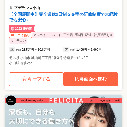
アデランス小山
【全国展開中】完全週休2日制☆充実の研修制度で未経験
でも安心♪
2022 優秀賞
アルバイト・パート
正社員
週5回
駅近
社員登用あり
口コミあり
大手サロン
正
23.5
万円
30.8
万円
ア
1,400
円
1,600
円
月給
~
時給
~
栃木県
小山市
城山町三丁目4番3号 栃南第一ビル3F
小山駅 徒歩2分
キープする
応募画面へ進む