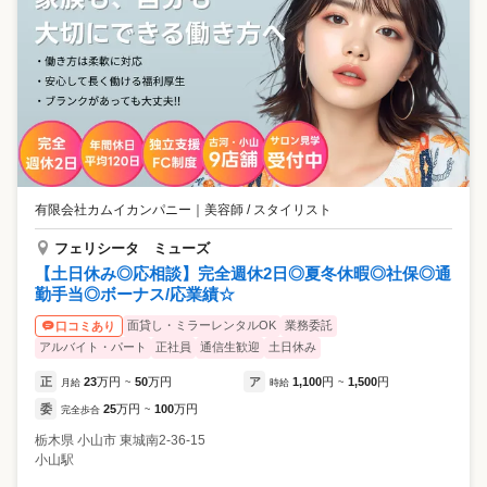
有限会社カムイカンパニー
｜
美容師 / スタイリスト
フェリシータ ミューズ
【土日休み◎応相談】完全週休2日◎夏冬休暇◎社保◎通
勤手当◎ボーナス/応業績☆
面貸し・ミラーレンタルOK
業務委託
口コミあり
アルバイト・パート
正社員
通信生歓迎
土日休み
正
23
万円
50
万円
ア
1,100
円
1,500
円
月給
~
時給
~
委
25
万円
100
万円
完全歩合
~
栃木県
小山市
東城南2-36-15
小山駅