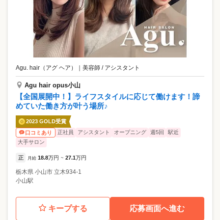
Agu. hair（アグ ヘア）
｜
美容師 / アシスタント
Agu hair opus小山
【全国展開中！】ライフスタイルに応じて働けます！諦
めていた働き方が叶う場所♪
2023 GOLD受賞
正社員
アシスタント
オープニング
週5回
駅近
口コミあり
大手サロン
正
18.8
万円
27.1
万円
月給
~
栃木県
小山市
立木934-1
小山駅
キープする
応募画面へ進む