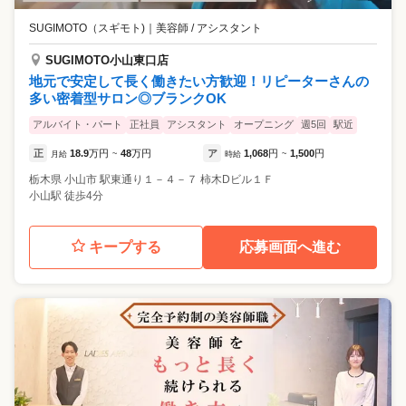
SUGIMOTO（スギモト)
｜
美容師 / アシスタント
SUGIMOTO小山東口店
地元で安定して長く働きたい方歓迎！リピーターさんの
多い密着型サロン◎ブランクOK
アルバイト・パート
正社員
アシスタント
オープニング
週5回
駅近
正
18.9
万円
48
万円
ア
1,068
円
1,500
円
月給
~
時給
~
栃木県
小山市
駅東通り１－４－７ 柿木Dビル１Ｆ
小山駅 徒歩4分
キープする
応募画面へ進む