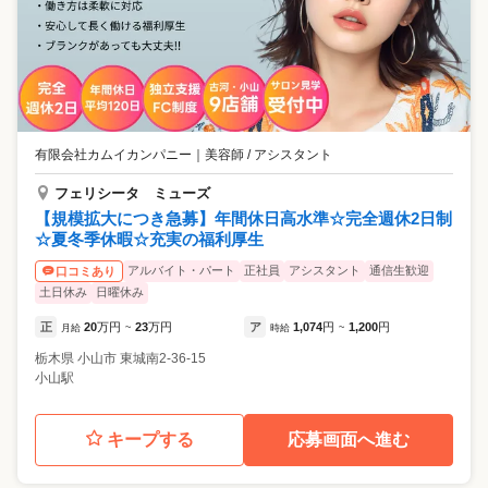
有限会社カムイカンパニー
｜
美容師 / アシスタント
フェリシータ ミューズ
【規模拡大につき急募】年間休日高水準☆完全週休2日制
☆夏冬季休暇☆充実の福利厚生
アルバイト・パート
正社員
アシスタント
通信生歓迎
口コミあり
土日休み
日曜休み
正
20
万円
23
万円
ア
1,074
円
1,200
円
月給
~
時給
~
栃木県
小山市
東城南2-36-15
小山駅
キープする
応募画面へ進む