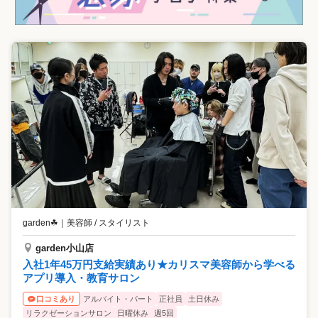
garden☘
｜
美容師 / スタイリスト
garden小山店
入社1年45万円支給実績あり★カリスマ美容師から学べる
アプリ導入・教育サロン
アルバイト・パート
正社員
土日休み
口コミあり
リラクゼーションサロン
日曜休み
週5回