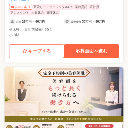
面貸し・ミラーレンタルOK
業務委託
正社員
口コミあり
アシスタント
土日休み
日曜休み
正
25
万円
60
万円
委
30
万円
80
万円
月給
~
完全歩合
~
栃木県
小山市
西城南4-20-1
小山駅
キープする
応募画面へ進む