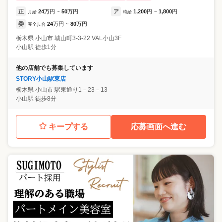
正
24
万円
50
万円
ア
1,200
円
1,800
円
月給
~
時給
~
委
24
万円
80
万円
完全歩合
~
栃木県
小山市
城山町3-3-22 VAL小山3F
小山駅 徒歩1分
他の店舗でも募集しています
STORY小山駅東店
栃木県
小山市
駅東通り1－23－13
小山駅 徒歩8分
キープする
応募画面へ進む