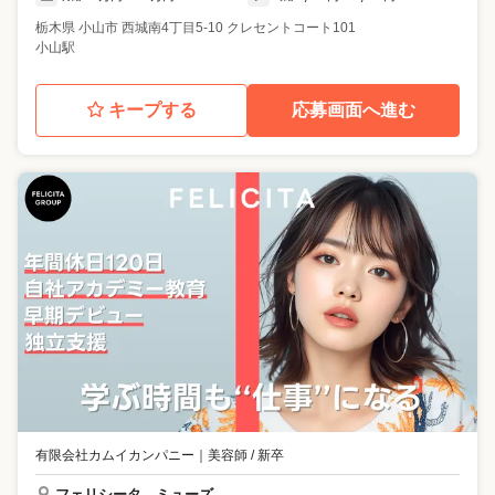
栃木県
小山市
西城南4丁目5-10 クレセントコート101
小山駅
キープする
応募画面へ進む
有限会社カムイカンパニー
｜
美容師 / 新卒
フェリシータ ミューズ