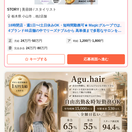
STORY
| 美容師 / スタイリスト
栃木県 小山市 ...他2店舗
18時閉店・週1日〜/土日休みOK・短時間勤務可★ Magicグループでは、
4ブランド46店舗の中でリーズナブルから 高単価まで多彩なサロンを展
開しています！ ブランドにより予約あり・なしも選べるため、 子育て中
正
24
万円
50
万円
ア
1,200
円
1,800
円
は予約なしで柔軟に、落ち着いたら予約制でじっくり、 ライフステージ
月給
~
時給
~
の変化に合わせた環境移行が可能です。 あなたの「今」に最適なスタイ
委
24
万円
80
万円
完全歩合
~
ルが必ず見つかります。 --グループ内新店続々OPEN！-- 2025年 3店舗 2
026年 2店舗 ▶︎ 2026年3月 KAHALA宇都宮 オープン！ 【積極募集エ
キープする
応募画面へ進む
リア】 ・栃木エリア（小山・栃木・自治医大・真岡・宇都宮・さくら・
矢板・烏山・足利） ・茨城エリア （筑西・結城・下館） ・群馬県
（みどり・館林） （その他、全46店舗で同時募集中！） --弊社が選ばれ
る理由-- ★ライフスタイルに合わせた働き方を実現！★ ・11時出勤や14
時退勤など短時間勤務も相談可 ・週1日〜／土日休みOK／18時閉店／子
供の行事休みなど休日も自由 ・朝礼／残業一切なし ・急な発熱時のお休
み対応や託児所完備（保育士常駐）など子育て支援も充実 ★20代〜60代
が幅広く活躍中★ ・40代以上の採用も積極的 ・ブランクがある方も安
心！営業時間内に研修あり ・パパママ美容師が多数在籍しています ★働
きやすさ・こだわり★ ・店舗数が充実しているため最寄りの店舗で働く
ことが可能です！ ・ミルボン、プジョリ、イルミナカラーなど、高品質
な商材を揃えています。