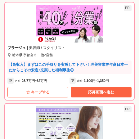
PR
プラージュ
| 美容師 / スタイリスト
栃木県 宇都宮市 ...他2店舗
【高収入】まずはこの手取りを実感して下さい！理美容業界年商日本一
だからこその安定♪充実した福利厚生◎
正
23.7
万円
62
万円
ア
1,100
円
1,350
円
月給
~
時給
~
キープする
応募画面へ進む
PR