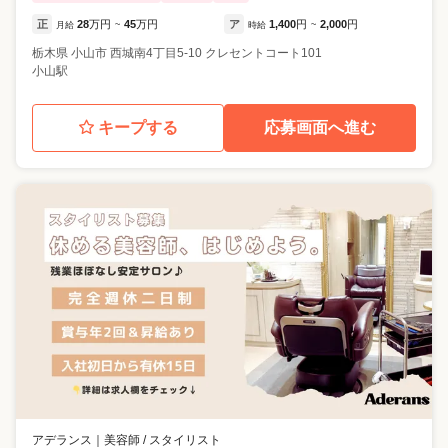
正
28
万円
45
万円
ア
1,400
円
2,000
円
月給
~
時給
~
栃木県
小山市
西城南4丁目5-10 クレセントコート101
小山駅
キープする
応募画面へ進む
アデランス
｜
美容師 / スタイリスト