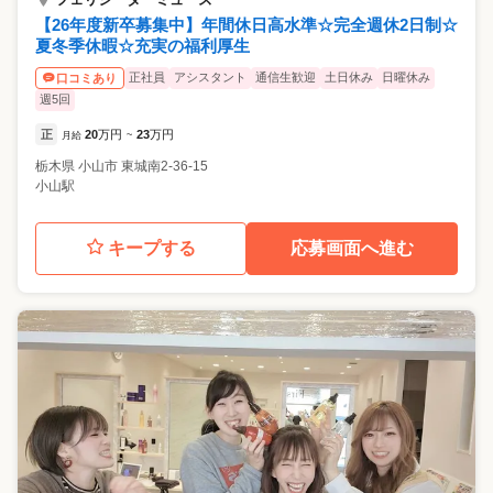
【26年度新卒募集中】年間休日高水準☆完全週休2日制☆
夏冬季休暇☆充実の福利厚生
正社員
アシスタント
通信生歓迎
土日休み
日曜休み
口コミあり
週5回
正
20
万円
23
万円
月給
~
栃木県
小山市
東城南2-36-15
小山駅
キープする
応募画面へ進む