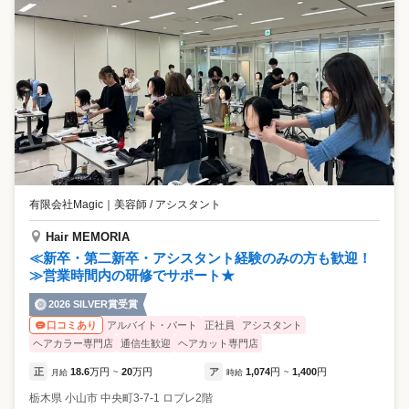
有限会社Magic
｜
美容師 / アシスタント
Hair MEMORIA
≪新卒・第二新卒・アシスタント経験のみの方も歓迎！
≫営業時間内の研修でサポート★
2026 SILVER賞受賞
アルバイト・パート
正社員
アシスタント
口コミあり
ヘアカラー専門店
通信生歓迎
ヘアカット専門店
正
18.6
万円
20
万円
ア
1,074
円
1,400
円
月給
~
時給
~
栃木県
小山市
中央町3-7-1 ロブレ2階