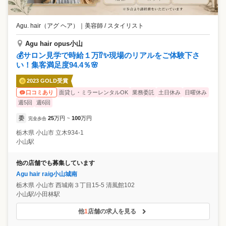
Agu. hair（アグ ヘア）
｜
美容師 / スタイリスト
Agu hair opus小山
💰サロン見学で時給１万⁉✨現場のリアルをご体験下さ
い！集客満足度94.4％🌸
2023 GOLD受賞
面貸し・ミラーレンタルOK
業務委託
土日休み
日曜休み
口コミあり
週5回
週6回
委
25
万円
100
万円
完全歩合
~
栃木県
小山市
立木934-1
小山駅
他の店舗でも募集しています
Agu hair raig小山城南
栃木県
小山市
西城南３丁目15-5 清風館102
小山駅/小田林駅
他
1
店舗の求人を見る