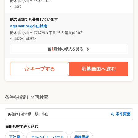
栃木県
小山市
立木934-1
小山駅
他の店舗でも募集しています
Agu hair raig小山城南
栃木県
小山市
西城南３丁目15-5 清風館102
小山駅/小田林駅
他
1
店舗の求人を見る
キープする
応募画面へ進む
条件を指定して再検索
条件変更
美容師｜栃木県｜駅：小山
雇用形態
で絞り込む
正社員
アルバイト・パート
業務委託