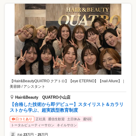
【Hair&BeautyQUATRO クアトロ】【eye ETERNO】【nail Allure】
｜
美容師 / アシスタント
Hair&Beauty QUATRO小山店
【合格した技術から即デビュー】スタイリスト＆カラリ
ストから学ぶ、超実践型教育制度
正社員
通信生歓迎
土日休み
週5回
口コミあり
トータルビューティーサロン
ネイルサロン
正
23
万円
25
万円
月給
~