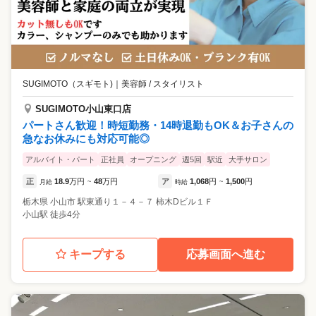
SUGIMOTO（スギモト)
｜
美容師 / スタイリスト
SUGIMOTO小山東口店
パートさん歓迎！時短勤務・14時退勤もOK＆お子さんの
急なお休みにも対応可能◎
アルバイト・パート
正社員
オープニング
週5回
駅近
大手サロン
正
18.9
万円
48
万円
ア
1,068
円
1,500
円
月給
~
時給
~
栃木県
小山市
駅東通り１－４－７ 柿木Dビル１Ｆ
小山駅 徒歩4分
キープする
応募画面へ進む