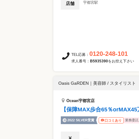
宇都宮駅
店舗
0120-248-101
TEL応募：
求人番号：
B5935390
をお控え下さい
Oasis GaRDEN
｜
美容師 / スタイリスト
Ocean宇都宮店
【保障MAX歩合65％orMAX4
2022 SILVER受賞
業務委託
口コミあり