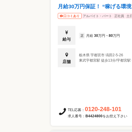
月給30万円保証！ “稼げる環
アルバイト・パート
正社員
土
口コミあり
月給
30
万円
80
万円
正
~
給与
栃木県
宇都宮市
塙田2-5-26
東武宇都宮駅 徒歩13分/宇都宮駅 
店舗
0120-248-101
TEL応募：
求人番号：
B4424800
をお控え下さい