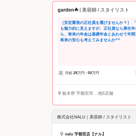
garden☘
| 美容師 / スタイリスト
［安定重視の正社員を選びませんか？］ 
も魅力的に見えますが、正社員なら厚生年
ら、将来の年金は基礎年金とあわせて年間
将来の安心も考えてみませんか^^
月給
28
万円
50
万円
正
~
栃木県 宇都宮市 ...他5店舗
株式会社NALU
｜
美容師 / スタイリスト
nalu 宇都宮店【ナル】