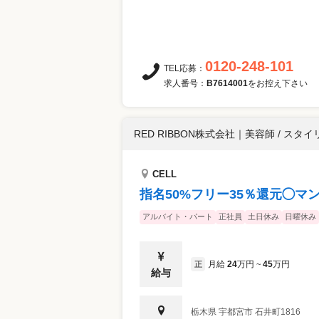
0120-248-101
TEL応募：
求人番号：
B7614001
をお控え下さい
RED RIBBON株式会社
｜
美容師 / スタイ
CELL
指名50%フリー35％還元◯
アルバイト・パート
正社員
土日休み
日曜休み
月給
24
万円
45
万円
正
~
給与
栃木県
宇都宮市
石井町1816