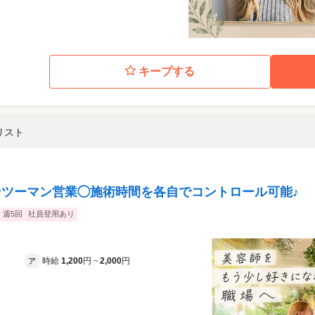
キープする
リスト
マンツーマン営業◯施術時間を各自でコントロール可能♪
週5回
社員登用あり
時給
1,200
円
2,000
円
ア
~