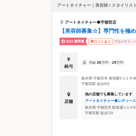
アートネイチャー
｜
美容師 / スタイリス
アートネイチャー◆宇都宮店
【美容師募集☆】専門性を極め
2022 優秀賞
アルバイト・
口コミあり
月給
26
万円
29
万円
正
~
給与
栃木県
宇都宮市
東宿郷3-1-1 
宇都宮駅 徒歩9分
他の店舗でも募集しています
アートネイチャー◆レディース
店舗
栃木県
宇都宮市
駅前通り1-4-
宇都宮駅 徒歩2分