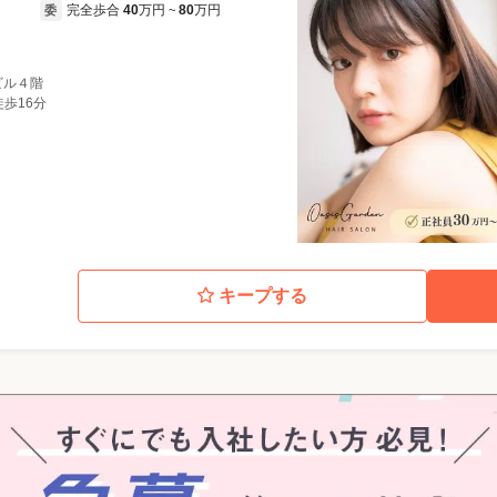
完全歩合
40
万円
80
万円
委
~
ビル４階
徒歩16分
キープする