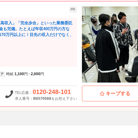
PR
「高収入」「完全歩合」といった業務委託
金も完備。たとえば年収400万円の方な
170万円以上に！目先の収入だけでなく、
時給
1,100
円
2,000
円
ア
~
0120-248-101
TEL応募：
キープする
求人番号：
B6570568
をお控え下さい