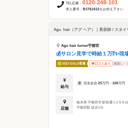
0120-248-101
TEL応募：
求人番号：
B3762432
をお控え下さい
Agu. hair（アグ ヘア）
｜
美容師 / スタ
Agu hair turner宇都宮
💰サロン見学で時給１万⁉✨現
2023 GOLD受賞
面貸し・
口コミあり
完全歩合
25
万円
100
万円
委
~
給与
栃木県
宇都宮市
駅前通り1-5-6 
宇都宮駅 徒歩1分
店舗