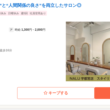
境”と“人間関係の良さ”を両立したサロン◎
日休み
日曜休み
週5回
社員登用あり
時給
1,300
円
2,000
円
ア
~
徒歩16分
キープする