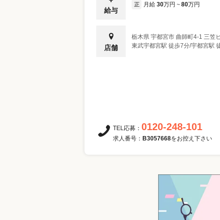
月給
30
万円
80
万円
正
~
給与
栃木県
宇都宮市
曲師町4-1 三笠
東武宇都宮駅 徒歩7分/宇都宮駅 
店舗
0120-248-101
TEL応募：
求人番号：
B3057668
をお控え下さい