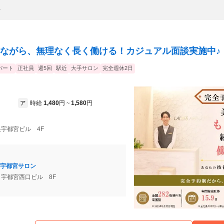
ト
ながら、無理なく長く働ける！カジュアル面談実施中♪
パート
正社員
週5回
駅近
大手サロン
完全週休2日
時給
1,480
円
1,580
円
ア
~
中央宇都宮ビル 4F
宇都宮サロン
6 宇都宮西口ビル 8F