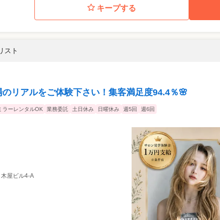
キープする
イリスト
場のリアルをご体験下さい！集客満足度94.4％🌸
ミラーレンタルOK
業務委託
土日休み
日曜休み
週5回
週6回
白木屋ビル4-A