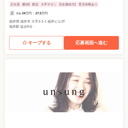
正社員
週5回
駅近
大手サロン
完全週休2日
育児休暇あり
正
24
万円
27.5
万円
月給
~
福井県
福井市
大手3-2-1 福井ビル2F
福井駅 徒歩6分
キープする
応募画面へ進む