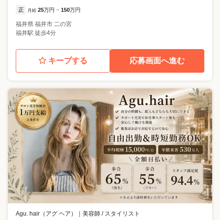
正
25
万円
150
万円
月給
~
福井県
福井市
二の宮
福井駅 徒歩4分
キープする
応募画面へ進む
Agu. hair（アグ ヘア）
｜
美容師 / スタイリスト