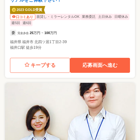
2023 GOLD受賞
面貸し・ミラーレンタルOK
業務委託
土日休み
日曜休み
口コミあり
週5回
週6回
委
25
万円
100
万円
完全歩合
~
福井県
福井市
北四ツ居1丁目2-39
福井口駅 徒歩19分
キープする
応募画面へ進む