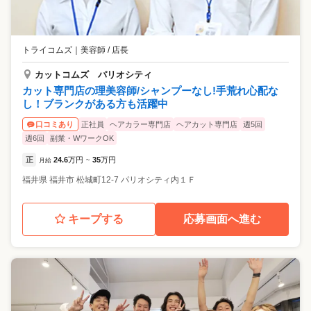
トライコムズ
｜
美容師 / 店長
カットコムズ パリオシティ
カット専門店の理美容師/シャンプーなし!手荒れ心配な
し！ブランクがある方も活躍中
正社員
ヘアカラー専門店
ヘアカット専門店
週5回
口コミあり
週6回
副業・WワークOK
正
24.6
万円
35
万円
月給
~
福井県
福井市
松城町12-7 パリオシティ内１Ｆ
キープする
応募画面へ進む