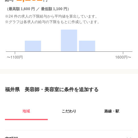
（
最高額 1,600 円
／
最低額 1,100 円
）
※24 件の求人の下限給与から平均値を算出しています。
※グラフは各求人の給与の下限をもとに作成しています。
福井県 美容師・美容室に条件を追加する
地域
こだわり
路線・駅