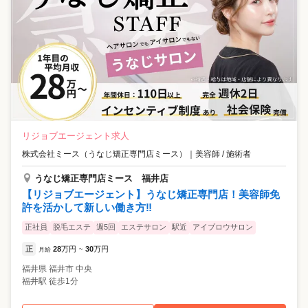
リジョブエージェント求人
株式会社ミース（うなじ矯正専門店ミース）
｜
美容師 / 施術者
うなじ矯正専門店ミース 福井店
【リジョブエージェント】うなじ矯正専門店！美容師免
許を活かして新しい働き方‼
正社員
脱毛エステ
週5回
エステサロン
駅近
アイブロウサロン
正
28
万円
30
万円
月給
~
福井県
福井市
中央
福井駅 徒歩1分