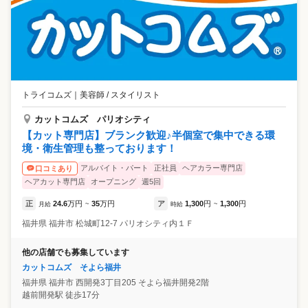
トライコムズ
｜
美容師 / スタイリスト
カットコムズ パリオシティ
【カット専門店】ブランク歓迎♪半個室で集中できる環
境・衛生管理も整っております！
アルバイト・パート
正社員
ヘアカラー専門店
口コミあり
ヘアカット専門店
オープニング
週5回
正
24.6
万円
35
万円
ア
1,300
円
1,300
円
月給
~
時給
~
福井県
福井市
松城町12-7 パリオシティ内１Ｆ
他の店舗でも募集しています
カットコムズ そよら福井
福井県
福井市
西開発3丁目205 そよら福井開発2階
越前開発駅 徒歩17分