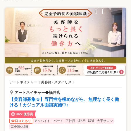
アートネイチャー
｜
美容師 / スタイリスト
アートネイチャー◆福井店
【美容師募集☆】専門性を極めながら、無理なく長く働
ける！カジュアル面談実施中♪
2022 優秀賞
アルバイト・パート
正社員
週5回
駅近
大手サロン
口コミあり
完全週休2日