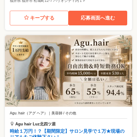
福井県
福井市
松城町12-7 パリオシティ内１Ｆ
キープする
応募画面へ進む
Agu. hair（アグ ヘア）
｜
美容師 / その他
Agu hair Luz北四ツ居
時給１万円！？【期間限定】サロン見学で１万★現場の
リアルをご体験下さい！