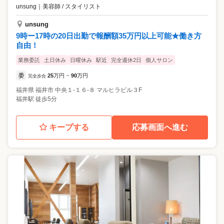
unsung
｜
美容師 / スタイリスト
unsung
9時ー17時の20日出勤で報酬額35万円以上可能★働き方
自由！
業務委託
土日休み
日曜休み
駅近
完全週休2日
個人サロン
委
25
万円
90
万円
完全歩合
~
福井県
福井市
中央１-１６-８ マルヒラビル３F
福井駅 徒歩5分
キープする
応募画面へ進む