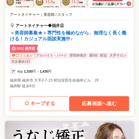
アートネイチャー
｜
美容師 / スタッフ
アートネイチャー◆福井店
＜美容師募集★＞専門性を極めながら、無理なく長く働
ける！カジュアル面談実施中♪
2022 優秀賞
アルバイト・パート
理容師免許
週5回
駅近
大手サロン
口コミあり
完全週休2日
ア
1,330
円
1,430
円
時給
~
福井県
福井市
大手2-7-15 明治安田生命福井ビル 2F
福井駅 徒歩6分
キープする
応募画面へ進む