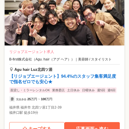
リジョブエージェント求人
B-first株式会社（Agu. hair（アグ ヘア））
｜
美容師 / スタイリスト
Agu hair Luz北四ツ居
【リジョブエージェント】94.4%のスタッフ集客満足度
で指名ゼロでも安心★
面貸し・ミラーレンタルOK
業務委託
土日休み
日曜休み
週5回
週6回
委
25
万円
100
万円
完全歩合
~
福井県
福井市
北四ツ居1丁目2-39
福井口駅 徒歩19分
キープする
応募画面へ進む