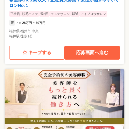
ロンNo.１
正社員
脱毛エステ
週5回
エステサロン
駅近
アイブロウサロン
正
28
万円
30
万円
月給
~
福井県
福井市
中央
福井駅 徒歩1分
キープする
応募画面へ進む