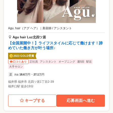
Agu. hair（アグ ヘア）
｜
美容師 / アシスタント
Agu hair Luz北四ツ居
【全国展開中！】ライフスタイルに応じて働けます！諦
めていた働き方が叶う場所♪
2023 GOLD受賞
正社員
アシスタント
オープニング
週5回
駅近
口コミあり
大手サロン
正
18.6
万円
27.1
万円
月給
~
福井県
福井市
北四ツ居1丁目2-39
福井口駅 徒歩19分
キープする
応募画面へ進む