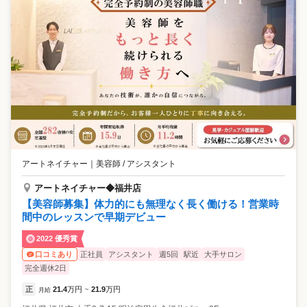
アートネイチャー
｜
美容師 / アシスタント
アートネイチャー◆福井店
【美容師募集】体力的にも無理なく長く働ける！営業時
間中のレッスンで早期デビュー
2022 優秀賞
正社員
アシスタント
週5回
駅近
大手サロン
口コミあり
完全週休2日
正
21.4
万円
21.9
万円
月給
~