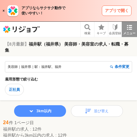
アプリならサクサク動作で
アプリで開く
使いやすい！
リジョブ
検索
キープ
会員登録
メニュー
【8月最新】
福井駅（福井県） 美容師・美容室の求人・転職・募
集
条件変更
美容師｜福井県｜駅：福井駅、福井
雇用形態
で絞り込む
正社員
3km以内
並び替え
24
件 1ページ目
福井駅の求人 : 12件
福井駅から3km以内の求人 : 12件