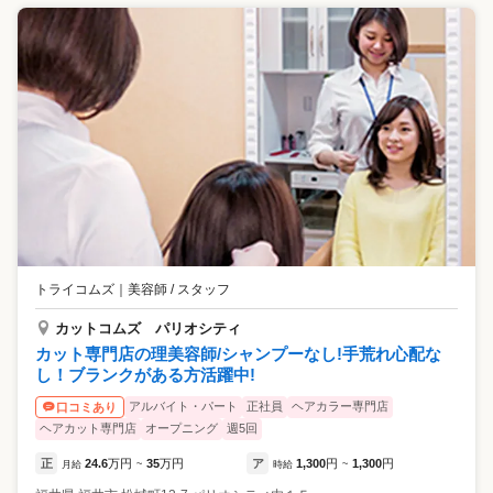
トライコムズ
｜
美容師 / スタッフ
カットコムズ パリオシティ
カット専門店の理美容師/シャンプーなし!手荒れ心配な
し！ブランクがある方活躍中!
アルバイト・パート
正社員
ヘアカラー専門店
口コミあり
ヘアカット専門店
オープニング
週5回
正
24.6
万円
35
万円
ア
1,300
円
1,300
円
月給
~
時給
~