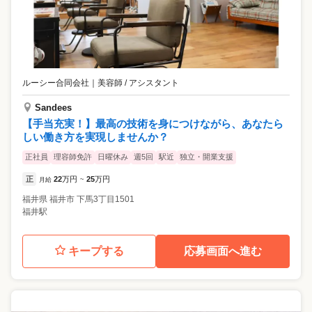
ルーシー合同会社
｜
美容師 / アシスタント
Sandees
【手当充実！】最高の技術を身につけながら、あなたら
しい働き方を実現しませんか？
正社員
理容師免許
日曜休み
週5回
駅近
独立・開業支援
正
22
万円
25
万円
月給
~
福井県
福井市
下馬3丁目1501
福井駅
キープする
応募画面へ進む