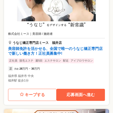
株式会社ミース
｜
美容師 / 施術者
うなじ矯正専門店ミース 福井店
美容師免許を活かせる、全国で唯一のうなじ矯正専門店
で新しい働き方！正社員募集中!
正社員
脱毛エステ
週5回
エステサロン
駅近
アイブロウサロン
正
28
万円
30
万円
月給
~
福井県
福井市
中央
福井駅 徒歩1分
キープする
応募画面へ進む