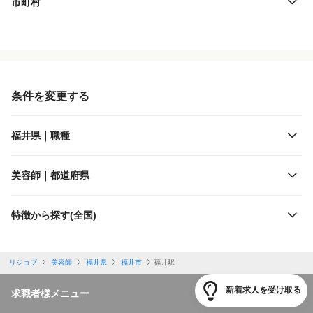
市町村
役職・採用対象
JR西日本
雇用形態
えちぜん鉄道
条件を変更する
施設形態
福井鉄道
福井県｜職種
客層
ハピラインふくい
美容師｜都道府県
出勤日数
特徴から探す(全国)
休日
リジョブ
美容師
福井県
福井市
福井駅
勤務体制
新着求人を受け取る
求職者様メニュー