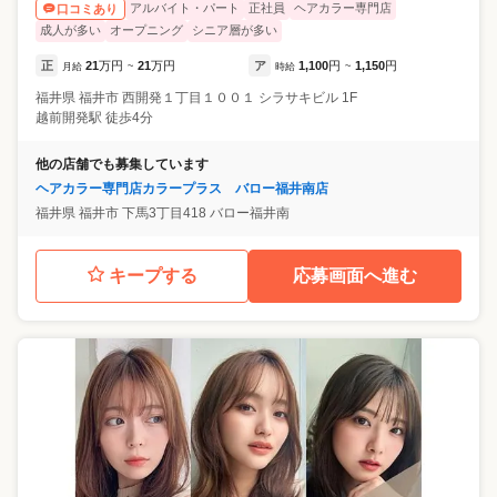
アルバイト・パート
正社員
ヘアカラー専門店
口コミあり
成人が多い
オープニング
シニア層が多い
正
21
万円
21
万円
ア
1,100
円
1,150
円
月給
~
時給
~
福井県
福井市
西開発１丁目１００１ シラサキビル 1F
越前開発駅 徒歩4分
他の店舗でも募集しています
ヘアカラー専門店カラープラス バロー福井南店
福井県
福井市
下馬3丁目418 バロー福井南
キープする
応募画面へ進む