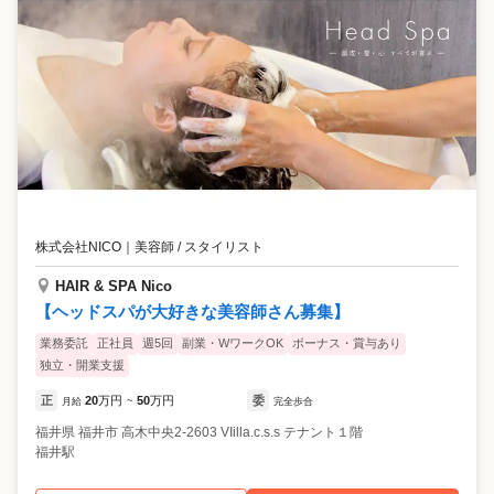
株式会社NICO
｜
美容師 / スタイリスト
HAIR & SPA Nico
【ヘッドスパが大好きな美容師さん募集】
業務委託
正社員
週5回
副業・WワークOK
ボーナス・賞与あり
独立・開業支援
正
20
万円
50
万円
委
月給
~
完全歩合
福井県
福井市
高木中央2-2603 VIilla.c.s.s テナント１階
福井駅