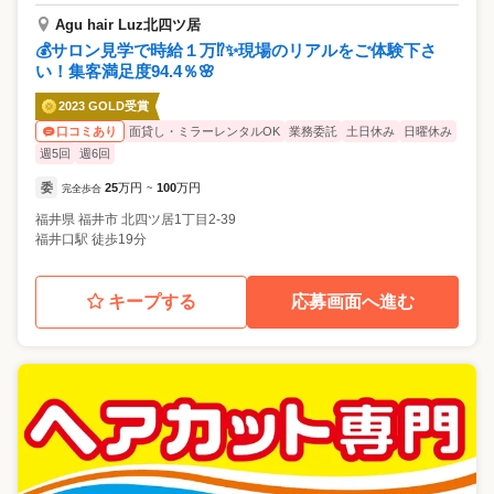
Agu hair Luz北四ツ居
💰サロン見学で時給１万⁉✨現場のリアルをご体験下さ
い！集客満足度94.4％🌸
2023 GOLD受賞
面貸し・ミラーレンタルOK
業務委託
土日休み
日曜休み
口コミあり
週5回
週6回
委
25
万円
100
万円
完全歩合
~
福井県
福井市
北四ツ居1丁目2-39
福井口駅 徒歩19分
キープする
応募画面へ進む