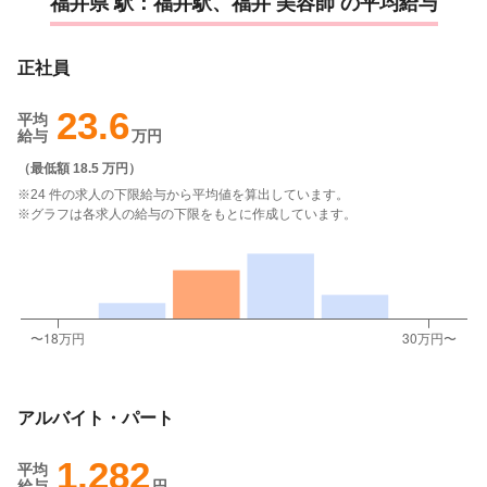
福井県 駅：福井駅、福井 美容師 の平均給与
正社員
23.6
平均
給与
万円
（
最低額 18.5 万円
）
※24 件の求人の下限給与から平均値を算出しています。
※グラフは各求人の給与の下限をもとに作成しています。
アルバイト・パート
1,282
平均
給与
円