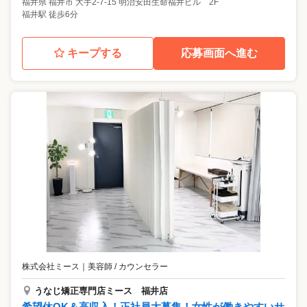
福井県
福井市
大手2-7-15 明治安田生命福井ビル 2F
福井駅 徒歩6分
キープする
応募画面へ進む
株式会社ミース
｜
美容師 / カウンセラー
うなじ矯正専門店ミース 福井店
希望休OK＆高収入！正社員大募集！女性が働きやすいサ