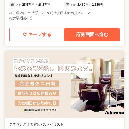
正
25.5
万円
28.5
万円
ア
1,430
円
1,530
円
月給
~
時給
~
福井県
福井市
大手2-7-15 明治安田生命福井ビル 2F
福井駅 徒歩6分
キープする
応募画面へ進む
アデランス
｜
美容師 / スタイリスト