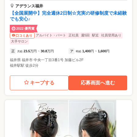
アデランス福井
【全国展開中】完全週休2日制☆充実の研修制度で未経験
でも安心♪
2022 優秀賞
アルバイト・パート
正社員
週5回
駅近
社員登用あり
口コミあり
大手サロン
正
23.5
万円
30.8
万円
ア
1,400
円
1,600
円
月給
~
時給
~
福井県
福井市
中央一丁目3番1号 加藤ビル2F
福井駅駅 徒歩2分
キープする
応募画面へ進む