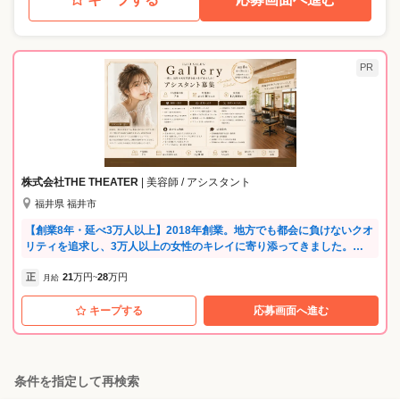
PR
株式会社THE THEATER
| 美容師 / アシスタント
福井県 福井市
【創業8年・延べ3万人以上】2018年創業。地方でも都会に負けないクオ
リティを追求し、3万人以上の女性のキレイに寄り添ってきました。
【平均勤続7年・ママさん活躍】長く働けるのがGALLERYの誇り。店長
正
21
万円
28
万円
はママさん美容師で、子育てと仕事を両立して活躍中。残業なし・年間
月給
~
休日130日以上で、家庭もプライベートも大切にできます。 【高単価×大
キープする
応募画面へ進む
人女性】客単価1.2万円、リピート率80%以上。30代からの大人女性に選
ばれる高単価サロンです。 【落ち着いた空間】2025年、西海岸のカフェ
をイメージしたナチュラルで居心地の良い空間へリニューアルしまし
た。 【磨ける技術】白髪ぼかし・髪質改善など、大人女性の悩みに応え
る技術が身につきます。 【安心の待遇】指名70万から完全歩合（想定年
条件を指定して再検索
収600万）、社会保険完備、独立支援、資格取得補助。長く安心して働