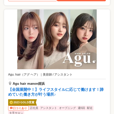
Agu. hair（アグ ヘア）
｜
美容師 / アシスタント
Agu hair manon姪浜
【全国展開中！】ライフスタイルに応じて働けます！諦
めていた働き方が叶う場所♪
2023 GOLD受賞
正社員
アシスタント
オープニング
週5回
駅近
口コミあり
大手サロン