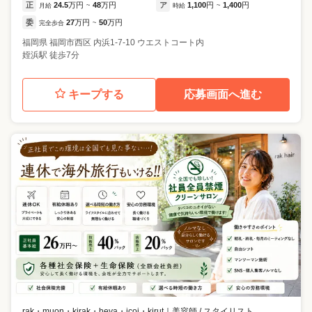
正
24.5
万円
48
万円
ア
1,100
円
1,400
円
月給
~
時給
~
委
27
万円
50
万円
完全歩合
~
福岡県
福岡市西区
内浜1-7-10 ウエストコート内
姪浜駅 徒歩7分
キープする
応募画面へ進む
rak・muon・kirak・heya・icoi・kirut
｜
美容師 / スタイリスト