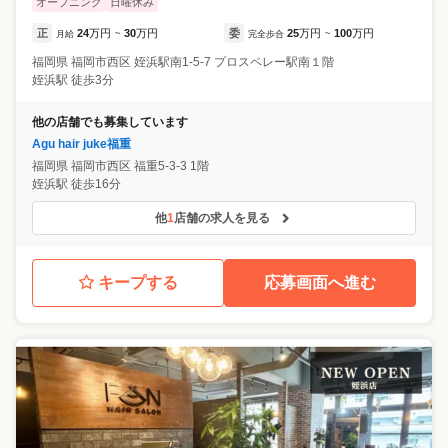
オープニング
日曜休み
正
24
万円
30
万円
委
25
万円
100
万円
月給
~
完全歩合
~
福岡県
福岡市西区
姪浜駅南1-5-7 プロスペレー駅南１階
姪浜駅 徒歩3分
他の店舗でも募集しています
Agu hair juke福重
福岡県
福岡市西区
福重5-3-3 1階
姪浜駅 徒歩16分
他
1
店舗の求人を見る
キープする
応募画面へ進む