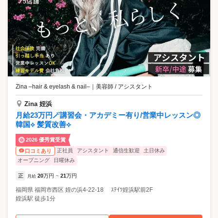
Zina –hair & eyelash & nail–
｜
美容師 / アシスタント
Zina 姪浜
月給23万円🪄講習会・アカデミー有り/営業中レッスン◎
韓国⟡ 髪質改善⟡
2026 優秀賞受賞
正社員
アシスタント
通信生歓迎
土日休み
口コミあり
オープニング
日曜休み
正
20
万円
21
万円
月給
~
福岡県
福岡市西区
姪の浜4-22-18 ｽﾃｲﾂ姪浜駅前2F
姪浜駅 徒歩1分