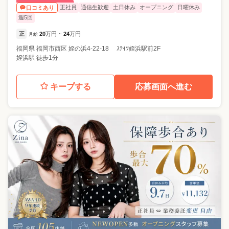
正社員
通信生歓迎
土日休み
オープニング
日曜休み
口コミあり
週5回
正
20
万円
24
万円
月給
~
福岡県
福岡市西区
姪の浜4-22-18 ｽﾃｲﾂ姪浜駅前2F
姪浜駅 徒歩1分
キープする
応募画面へ進む