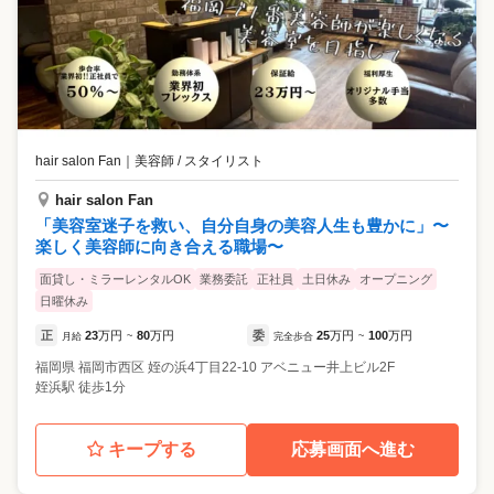
hair salon Fan
｜
美容師 / スタイリスト
hair salon Fan
「美容室迷子を救い、自分自身の美容人生も豊かに」〜
楽しく美容師に向き合える職場〜
面貸し・ミラーレンタルOK
業務委託
正社員
土日休み
オープニング
日曜休み
正
23
万円
80
万円
委
25
万円
100
万円
月給
~
完全歩合
~
福岡県
福岡市西区
姪の浜4丁目22-10 アベニュー井上ビル2F
姪浜駅 徒歩1分
キープする
応募画面へ進む