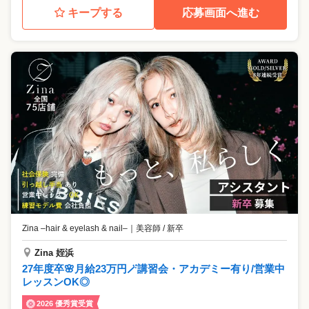
キープする
応募画面へ進む
Zina –hair & eyelash & nail–
｜
美容師 / 新卒
Zina 姪浜
27年度卒🌸月給23万円🪄講習会・アカデミー有り/営業中
レッスンOK◎
2026 優秀賞受賞