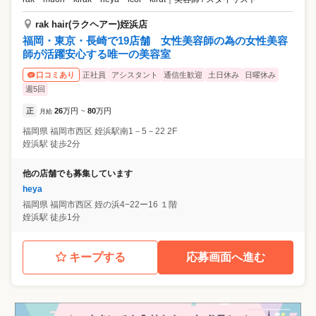
rak hair(ラクヘアー)姪浜店
福岡・東京・長崎で19店舗 女性美容師の為の女性美容
師が活躍安心する唯一の美容室
正社員
アシスタント
通信生歓迎
土日休み
日曜休み
口コミあり
週5回
正
26
万円
80
万円
月給
~
福岡県
福岡市西区
姪浜駅南1－5－22 2F
姪浜駅 徒歩2分
他の店舗でも募集しています
heya
福岡県
福岡市西区
姪の浜4−22ー16 １階
姪浜駅 徒歩1分
キープする
応募画面へ進む