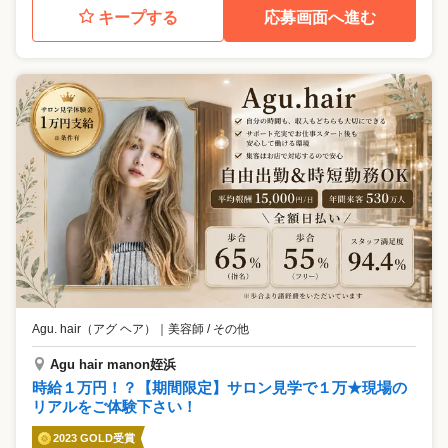
キープする
応募画面へ進む
Agu. hair（アグ ヘア）
｜
美容師 / その他
Agu hair manon姪浜
時給１万円！？【期間限定】サロン見学で１万★現場の
リアルをご体験下さい！
2023 GOLD受賞