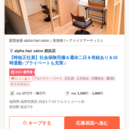
髪質改善 alpha hair salon
｜
美容師 / ヘアメイクアーティスト
alpha hair salon 姪浜店
【時短正社員】社会保険完備＆週休二日＆有給あり＆16
時退勤♪プライベートも充実♫
2021 優秀賞
アルバイト・パート
正社員
土日休み
日曜休み
週5回
口コミあり
ネイルサロン
正
17
万円
30
万円
ア
1,100
円
1,400
円
月給
~
時給
~
福岡県
福岡市西区
内浜1-7-10 ウエストコート内
姪浜駅 徒歩7分
キープする
応募画面へ進む