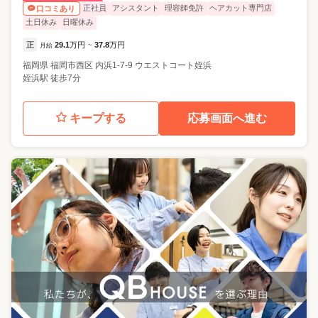
正社員
アシスタント
理容師免許
ヘアカット専門店
口コミあり
土日休み
日曜休み
正
29.1
万円
37.8
万円
月給
~
福岡県
福岡市西区
内浜1-7-9 ウエストコート姪浜
姪浜駅 徒歩7分
キープする
応募画面へ進む