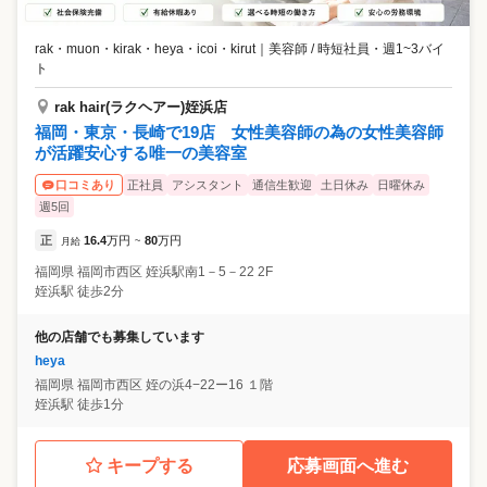
rak・muon・kirak・heya・icoi・kirut
｜
美容師 / 時短社員・週1~3バイ
ト
rak hair(ラクヘアー)姪浜店
福岡・東京・長崎で19店 女性美容師の為の女性美容師
が活躍安心する唯一の美容室
正社員
アシスタント
通信生歓迎
土日休み
日曜休み
口コミあり
週5回
正
16.4
万円
80
万円
月給
~
福岡県
福岡市西区
姪浜駅南1－5－22 2F
姪浜駅 徒歩2分
他の店舗でも募集しています
heya
福岡県
福岡市西区
姪の浜4−22ー16 １階
姪浜駅 徒歩1分
キープする
応募画面へ進む