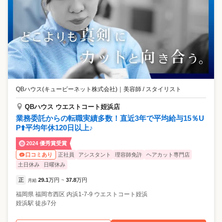
QBハウス(キュービーネット株式会社)
｜
美容師 / スタイリスト
QBハウス ウエストコート姪浜店
業務委託からの転職実績多数！直近3年で平均給与15％U
P⬆️平均年休120日以上♪
2024 優秀賞受賞
正社員
アシスタント
理容師免許
ヘアカット専門店
口コミあり
土日休み
日曜休み
正
29.1
万円
37.8
万円
月給
~
福岡県
福岡市西区
内浜1-7-9 ウエストコート姪浜
姪浜駅 徒歩7分