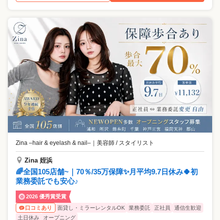
Zina –hair & eyelash & nail–
｜
美容師 / スタイリスト
Zina 姪浜
🌈全国105店舗~｜70％/35万保障✨月平均9.7日休み🍀初
業務委託でも安心♪
2026 優秀賞受賞
面貸し・ミラーレンタルOK
業務委託
正社員
通信生歓迎
口コミあり
土日休み
オープニング