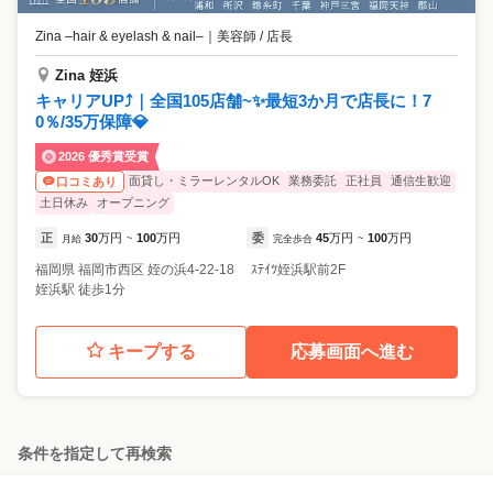
Zina –hair & eyelash & nail–
｜
美容師 / 店長
Zina 姪浜
キャリアUP⤴️｜全国105店舗~✨最短3か月で店長に！7
0％/35万保障💎
2026 優秀賞受賞
面貸し・ミラーレンタルOK
業務委託
正社員
通信生歓迎
口コミあり
土日休み
オープニング
正
30
万円
100
万円
委
45
万円
100
万円
月給
~
完全歩合
~
福岡県
福岡市西区
姪の浜4-22-18 ｽﾃｲﾂ姪浜駅前2F
姪浜駅 徒歩1分
キープする
応募画面へ進む
条件を指定して再検索