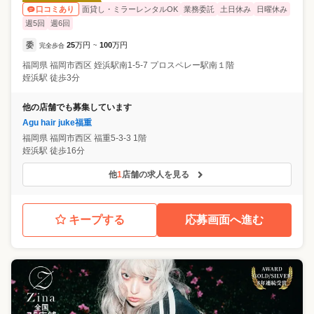
面貸し・ミラーレンタルOK
業務委託
土日休み
日曜休み
口コミあり
週5回
週6回
委
25
万円
100
万円
完全歩合
~
福岡県
福岡市西区
姪浜駅南1-5-7 プロスペレー駅南１階
姪浜駅 徒歩3分
他の店舗でも募集しています
Agu hair juke福重
福岡県
福岡市西区
福重5-3-3 1階
姪浜駅 徒歩16分
他
1
店舗の求人を見る
キープする
応募画面へ進む