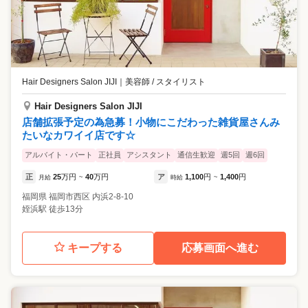
Hair Designers Salon JIJI
｜
美容師 / スタイリスト
Hair Designers Salon JIJI
店舗拡張予定の為急募！小物にこだわった雑貨屋さんみ
たいなカワイイ店です☆
アルバイト・パート
正社員
アシスタント
通信生歓迎
週5回
週6回
正
25
万円
40
万円
ア
1,100
円
1,400
円
月給
~
時給
~
福岡県
福岡市西区
内浜2-8-10
姪浜駅 徒歩13分
キープする
応募画面へ進む