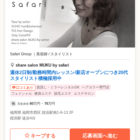
Safari Group
｜
美容師 / スタイリスト
share salon MUKU by safari
週休2日制/勤務時間内レッスン/新店オープンにつき20代
スタイリスト積極採用中
面貸し・ミラーレンタルOK
ヘアカラー専門店
口コミあり
フェイシャル
痩身エステ
脱毛エステ
エステサロン
他
60
万円
70
万円
完全歩合
~
福岡県
福岡市西区
姪浜駅南1-6-13 2F
姪浜駅 徒歩4分
キープする
応募画面へ進む