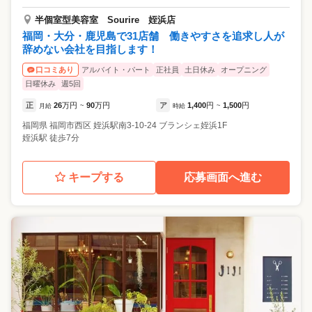
半個室型美容室 Sourire 姪浜店
福岡・大分・鹿児島で31店舗 働きやすさを追求し人が
辞めない会社を目指します！
アルバイト・パート
正社員
土日休み
オープニング
口コミあり
日曜休み
週5回
正
26
万円
90
万円
ア
1,400
円
1,500
円
月給
~
時給
~
福岡県
福岡市西区
姪浜駅南3-10-24 ブランシェ姪浜1F
姪浜駅 徒歩7分
キープする
応募画面へ進む