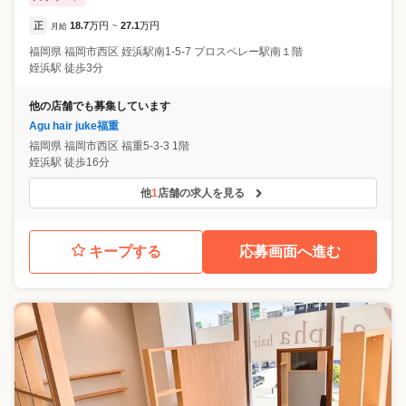
正
18.7
万円
27.1
万円
月給
~
福岡県
福岡市西区
姪浜駅南1-5-7 プロスペレー駅南１階
姪浜駅 徒歩3分
他の店舗でも募集しています
Agu hair juke福重
福岡県
福岡市西区
福重5-3-3 1階
姪浜駅 徒歩16分
他
1
店舗の求人を見る
キープする
応募画面へ進む