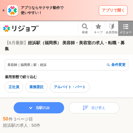
アプリならサクサク動作で
アプリで開く
使いやすい！
リジョブ
検索
キープ
会員登録
メニュー
【8月最新】
姪浜駅（福岡県） 美容師・美容室の求人・転職・募
集
条件変更
美容師｜福岡県｜駅：姪浜
雇用形態
で絞り込む
正社員
業務委託
アルバイト・パート
当駅のみ
並び替え
50
件 1ページ目
姪浜駅の求人 : 50件