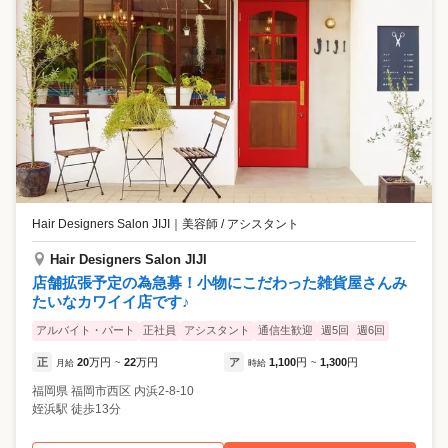
Hair Designers Salon JIJI
｜
美容師 / アシスタント
Hair Designers Salon JIJI
店舗拡張予定の為急募！小物にこだわった雑貨屋さんみ
たいなカワイイ店です♪
アルバイト・パート
正社員
アシスタント
通信生歓迎
週5回
週6回
正
20
万円
22
万円
ア
1,100
円
1,300
円
月給
~
時給
~
福岡県
福岡市西区
内浜2-8-10
姪浜駅 徒歩13分