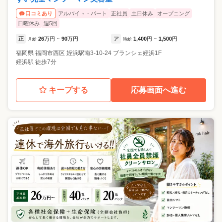
アルバイト・パート
正社員
土日休み
オープニング
口コミあり
日曜休み
週5回
正
26
万円
90
万円
ア
1,400
円
1,500
円
月給
~
時給
~
福岡県
福岡市西区
姪浜駅南3-10-24 ブランシェ姪浜1F
姪浜駅 徒歩7分
キープする
応募画面へ進む