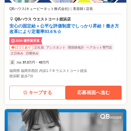
QBハウス(キュービーネット株式会社)
｜
美容師 / 店長
QBハウス ウエストコート姪浜店
安心の固定給＋公平な評価制度でしっかり昇給！働き方
改革により定着率93.6％☆
2024 優秀賞受賞
正社員
アシスタント
理容師免許
ヘアカット専門店
口コミあり
土日休み
日曜休み
正
37.3
万円
43
万円
月給
~
福岡県
福岡市西区
内浜1-7-9 ウエストコート姪浜
姪浜駅 徒歩7分
キープする
応募画面へ進む