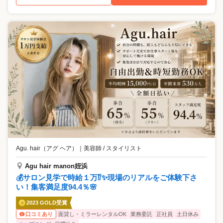
Agu. hair（アグ ヘア）
｜
美容師 / スタイリスト
Agu hair manon姪浜
💰サロン見学で時給１万⁉✨現場のリアルをご体験下さ
い！集客満足度94.4％🌸
2023 GOLD受賞
面貸し・ミラーレンタルOK
業務委託
正社員
土日休み
口コミあり