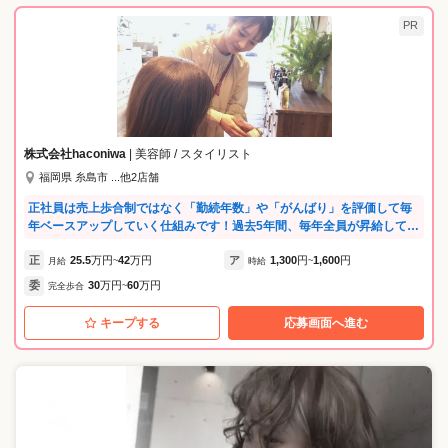
PR
株式会社haconiwa
| 美容師 / スタイリスト
福岡県 糸島市 ...他2店舗
正社員は売上歩合制ではなく「勤続年数」や「がんばり」を評価して毎
年ベースアップしていく仕組みです！過去5年間、毎年全員が昇給してい
るんですよ♪ また、土地柄、遅い時間のお客様は少なめ^^ カット最終
正
25.5
万円
42
万円
ア
1,300
円
1,600
円
受付が17:30なので、18:00にはサクッと退勤できる日も多いんです◎
月給
~
時給
~
委
30
万円
60
万円
完全歩合
~
キープする
応募画面へ進む