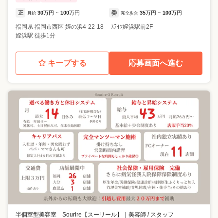
正
30
万円
100
万円
委
35
万円
100
万円
月給
~
完全歩合
~
福岡県
福岡市西区
姪の浜4-22-18 ｽﾃｲﾂ姪浜駅前2F
姪浜駅 徒歩1分
キープする
応募画面へ進む
半個室型美容室 Sourire【スーリール】
｜
美容師 / スタッフ