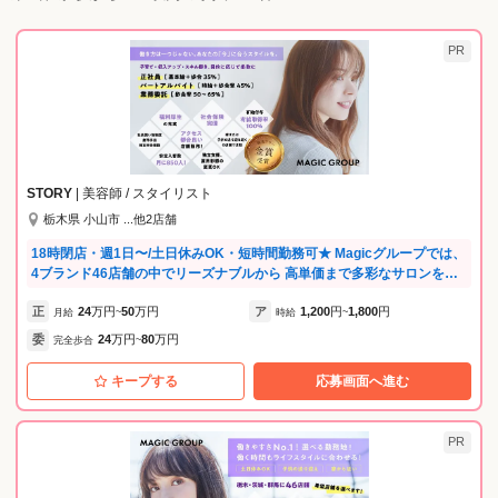
PR
STORY
| 美容師 / スタイリスト
栃木県 小山市 ...他2店舗
18時閉店・週1日〜/土日休みOK・短時間勤務可★ Magicグループでは、
4ブランド46店舗の中でリーズナブルから 高単価まで多彩なサロンを展
開しています！ ブランドにより予約あり・なしも選べるため、 子育て中
正
24
万円
50
万円
ア
1,200
円
1,800
円
は予約なしで柔軟に、落ち着いたら予約制でじっくり、 ライフステージ
月給
~
時給
~
の変化に合わせた環境移行が可能です。 あなたの「今」に最適なスタイ
委
24
万円
80
万円
完全歩合
~
ルが必ず見つかります。 --グループ内新店続々OPEN！-- 2025年 3店舗 2
026年 2店舗 ▶︎ 2026年3月 KAHALA宇都宮 オープン！ 【積極募集エ
キープする
応募画面へ進む
リア】 ・栃木エリア（小山・栃木・自治医大・真岡・宇都宮・さくら・
矢板・烏山・足利） ・茨城エリア （筑西・結城・下館） ・群馬県
（みどり・館林） （その他、全46店舗で同時募集中！） --弊社が選ばれ
PR
る理由-- ★ライフスタイルに合わせた働き方を実現！★ ・11時出勤や14
時退勤など短時間勤務も相談可 ・週1日〜／土日休みOK／18時閉店／子
供の行事休みなど休日も自由 ・朝礼／残業一切なし ・急な発熱時のお休