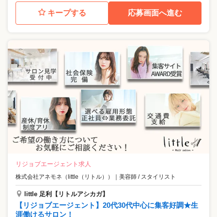
キープする
応募画面へ進む
リジョブエージェント求人
株式会社アネモネ（little（リトル））
｜
美容師 / スタイリスト
little 足利【リトルアシカガ】
【リジョブエージェント】20代30代中心に集客好調★生
涯働けるサロン！