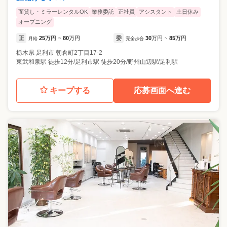
面貸し・ミラーレンタルOK
業務委託
正社員
アシスタント
土日休み
オープニング
正
25
万円
80
万円
委
30
万円
85
万円
月給
~
完全歩合
~
栃木県
足利市
朝倉町2丁目17-2
東武和泉駅 徒歩12分/足利市駅 徒歩20分/野州山辺駅/足利駅
キープする
応募画面へ進む