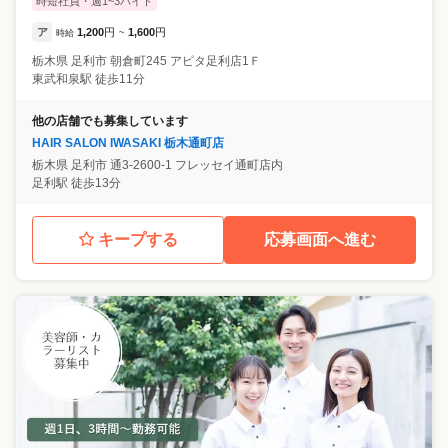
時短社員・週1~3バイト
ア
1,200
円
1,600
円
時給
~
栃木県
足利市
朝倉町245 アピタ足利店1Ｆ
東武和泉駅 徒歩11分
他の店舗でも募集しています
HAIR SALON IWASAKI 栃木通町店
栃木県
足利市
通3-2600-1 フレッセイ通町店内
足利駅 徒歩13分
キープする
応募画面へ進む