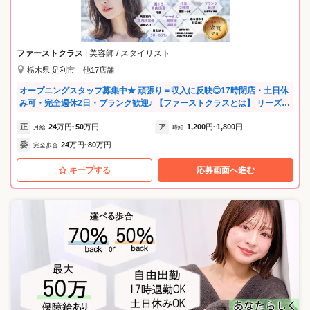
み対応や託児所完備（保育士常駐）など子育て支援も充実 ★20代〜60代
が幅広く活躍中★ ・40代以上の採用も積極的 ・ブランクがある方も安
心！営業時間内に研修あり ・パパママ美容師が多数在籍しています ★働
きやすさ・こだわり★ ・店舗数が充実しているため最寄りの店舗で働く
ファーストクラス
| 美容師 / スタイリスト
ことが可能です！ ・ミルボン、プジョリ、イルミナカラーなど、高品質
栃木県 足利市 ...他17店舗
な商材を揃えています。
オープニングスタッフ募集中★ 頑張り＝収入に反映◎17時閉店・土日休
み可・完全週休2日・ブランク歓迎♪ 【ファーストクラスとは】 リーズナ
ブル・予約不可・メニューは一通りあるというモデルの美容室です。 予
正
24
万円
50
万円
ア
1,200
円
1,800
円
約不要なのでお子さんの急な休みなどにも対応できるなど、柔軟な働き
月給
~
時給
~
方ができます！ どの店舗も好立地で集客もばっちりです♪ 続々と新店オ
委
24
万円
80
万円
完全歩合
~
ープンに伴い各店でスタッフ募集中！ ★将来を見据えた「自分らしい働
き方」を叶える★ ・結婚・育児など将来のライフイベントを楽しみなが
キープする
応募画面へ進む
ら、大好きな美容師を続けられる環境です。 ・子育て中のママ・パパ美
容師も活躍中です！ ・自分の可能性を広げたい、将来は店を持ちたいな
ど、独立・キャリアアップ支援もしています。 ★ストレスフリー！無理
なく、楽しく働ける環境★ ・練習会やミーティングは一切行いません。
サロンワークに集中し、仕事終わりは自分の時間に！ ・上下関係の壁が
なく、意見が言いやすいフラットな職場です。 ・女性も男性も、長く安
心してキャリアを築ける制度を整えています。 ★ブランクOK！手厚い
サポートで不安を解消★ ・20代〜50代まで幅広く活躍中！最新技術やカ
ットの不安もマンツーマンで解消します。 ・一度美容業界を離れた方も
大歓迎。ブランクがある方の「再出発」を大切にします。 弊社では4ブ
ランド・46店舗を展開しており、 リーズナブル・中価格・高価格なサロ