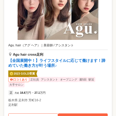
Agu. hair（アグ ヘア）
｜
美容師 / アシスタント
Agu hair cross足利
【全国展開中！】ライフスタイルに応じて働けます！諦
めていた働き方が叶う場所♪
2023 GOLD受賞
正社員
アシスタント
オープニング
週5回
駅近
口コミあり
大手サロン
正
18.8
万円
27.1
万円
月給
~
栃木県
足利市
芳町16-2
足利駅