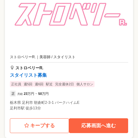
ストロベリーR.
｜
美容師 / スタイリスト
ストロベリーR.
スタイリスト募集
正社員
週5回
週6回
駅近
完全週休2日
個人サロン
正
23
万円
50
万円
月給
~
栃木県
足利市
朝倉町2-3-1 パークハイムE
足利市駅 徒歩13分
キープする
応募画面へ進む