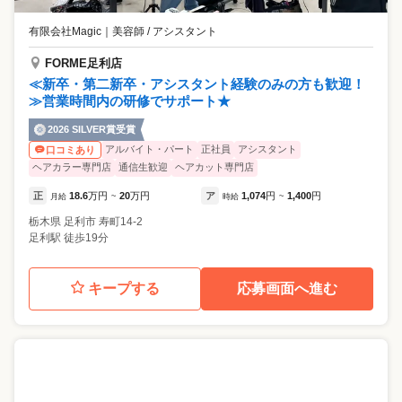
有限会社Magic
｜
美容師 / アシスタント
FORME足利店
≪新卒・第二新卒・アシスタント経験のみの方も歓迎！
≫営業時間内の研修でサポート★
2026 SILVER賞受賞
アルバイト・パート
正社員
アシスタント
口コミあり
ヘアカラー専門店
通信生歓迎
ヘアカット専門店
正
18.6
万円
20
万円
ア
1,074
円
1,400
円
月給
~
時給
~
栃木県
足利市
寿町14-2
足利駅 徒歩19分
キープする
応募画面へ進む