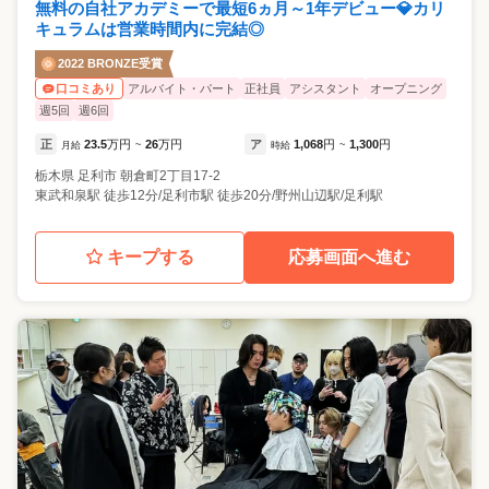
無料の自社アカデミーで最短6ヵ月～1年デビュー💎カリ
キュラムは営業時間内に完結◎
2022 BRONZE受賞
アルバイト・パート
正社員
アシスタント
オープニング
口コミあり
週5回
週6回
正
23.5
万円
26
万円
ア
1,068
円
1,300
円
月給
~
時給
~
栃木県
足利市
朝倉町2丁目17-2
東武和泉駅 徒歩12分/足利市駅 徒歩20分/野州山辺駅/足利駅
キープする
応募画面へ進む