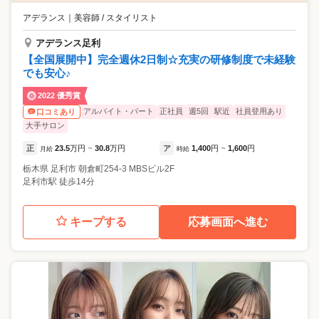
アデランス
｜
美容師 / スタイリスト
アデランス足利
【全国展開中】完全週休2日制☆充実の研修制度で未経験
でも安心♪
2022 優秀賞
アルバイト・パート
正社員
週5回
駅近
社員登用あり
口コミあり
大手サロン
正
23.5
万円
30.8
万円
ア
1,400
円
1,600
円
月給
~
時給
~
栃木県
足利市
朝倉町254-3 MBSビル2F
足利市駅 徒歩14分
キープする
応募画面へ進む