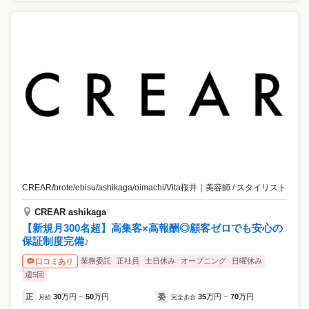
CREAR/brote/ebisu/ashikaga/oimachi/Vita桜井
｜
美容師 / スタイリスト
CREAR ashikaga
【新規月300名超】高集客×高報酬◎顧客ゼロでも安心の
保証制度完備♪
業務委託
正社員
土日休み
オープニング
日曜休み
口コミあり
週5回
正
30
万円
50
万円
委
35
万円
70
万円
月給
~
完全歩合
~