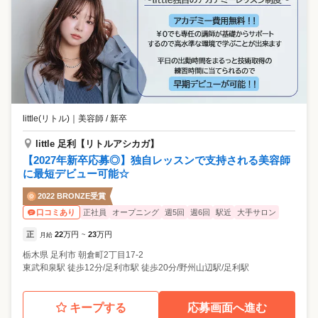
little(リトル)
｜
美容師 / 新卒
little 足利【リトルアシカガ】
【2027年新卒応募◎】独自レッスンで支持される美容師
に最短デビュー可能☆
2022 BRONZE受賞
正社員
オープニング
週5回
週6回
駅近
大手サロン
口コミあり
正
22
万円
23
万円
月給
~
栃木県
足利市
朝倉町2丁目17-2
東武和泉駅 徒歩12分/足利市駅 徒歩20分/野州山辺駅/足利駅
キープする
応募画面へ進む