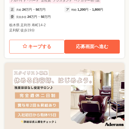
アルバイト・パート
正社員
アシスタント
ヘアカラー専門店
正
24
万円
50
万円
ア
1,200
円
1,800
円
月給
~
時給
~
委
24
万円
50
万円
完全歩合
~
栃木県
足利市
寿町14-2
足利駅 徒歩19分
キープする
応募画面へ進む