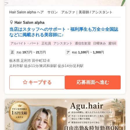
Hair Salon alpha ヘア サロン アルファ
｜
美容師 / アシスタント
Hair Salon alpha
当店はスタッフへのサポート・福利厚生も万全☆全国誌
などに掲載される美容師に♪
アルバイト・パート
正社員
アシスタント
通信生歓迎
日曜休み
週5回
正
19
万円
21
万円
ア
1,100
円
1,300
円
月給
~
時給
~
栃木県
足利市
田中町32-8
足利市駅 徒歩11分/東武和泉駅 徒歩14分/足利駅
キープする
応募画面へ進む