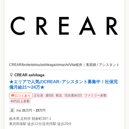
CREAR/brote/ebisu/ashikaga/oimachi/Vita桜井
｜
美容師 / アシスタント
CREAR ashikaga
★エリアで人気のCREAR♪アシスタント募集中！社保完
備月給21〜24万★
正社員
週5回
駅近
完全週休2日
ファミリー多数
口コミあり
40代以上多数
正
21
万円
23
万円
月給
~
栃木県
足利市
朝倉町387-1
東武和泉駅 徒歩12分/足利市駅 徒歩20分