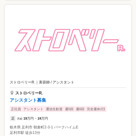
ストロベリーR.
｜
美容師 / アシスタント
ストロベリーR.
アシスタント募集
正社員
アシスタント
通信生歓迎
週5回
週6回
完全週休2日
正
19
万円
24
万円
月給
~
栃木県
足利市
朝倉町2-3-1 パークハイムE
足利市駅 徒歩13分