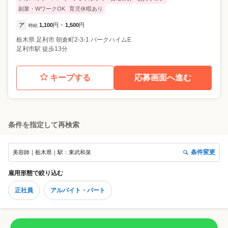
副業・WワークOK
育児休暇あり
ア
1,100
円
1,500
円
時給
~
栃木県
足利市
朝倉町2-3-1 パークハイムE
足利市駅 徒歩13分
キープする
応募画面へ進む
条件を指定して再検索
条件変更
美容師｜栃木県｜駅：東武和泉
雇用形態
で絞り込む
正社員
アルバイト・パート