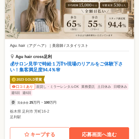
Agu. hair（アグ ヘア）
｜
美容師 / スタイリスト
Agu hair cross足利
💰サロン見学で時給１万⁉✨現場のリアルをご体験下さ
い！集客満足度94.4％🌸
2023 GOLD受賞
面貸し・ミラーレンタルOK
業務委託
土日休み
日曜休み
口コミあり
週5回
週6回
委
25
万円
100
万円
完全歩合
~
栃木県
足利市
芳町16-2
足利駅
キープする
応募画面へ進む