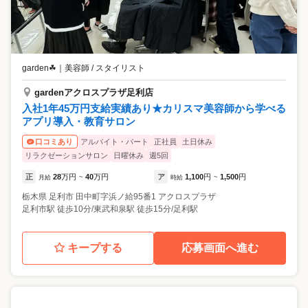
garden☘
｜
美容師 / スタイリスト
gardenアクロスプラザ足利店
入社1年45万円支給実績あり★カリスマ美容師から学べる
アプリ導入・教育サロン
アルバイト・パート
正社員
土日休み
口コミあり
リラクゼーションサロン
日曜休み
週5回
正
28
万円
40
万円
ア
1,100
円
1,500
円
月給
~
時給
~
栃木県
足利市
田中町字浜ノ給95番1 アクロスプラザ
足利市駅 徒歩10分/東武和泉駅 徒歩15分/足利駅
キープする
応募画面へ進む