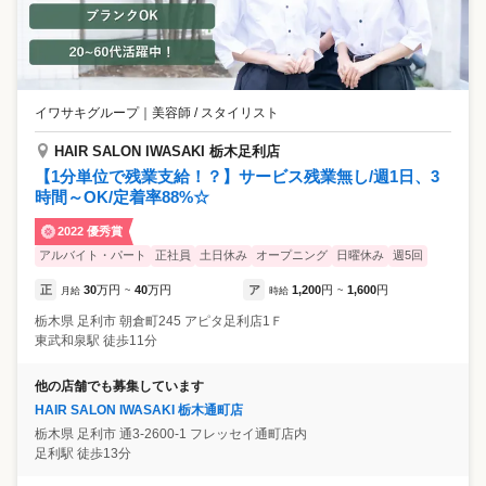
イワサキグループ
｜
美容師 / スタイリスト
HAIR SALON IWASAKI 栃木足利店
【1分単位で残業支給！？】サービス残業無し/週1日、3
時間～OK/定着率88%☆
2022 優秀賞
アルバイト・パート
正社員
土日休み
オープニング
日曜休み
週5回
正
30
万円
40
万円
ア
1,200
円
1,600
円
月給
~
時給
~
栃木県
足利市
朝倉町245 アピタ足利店1Ｆ
東武和泉駅 徒歩11分
他の店舗でも募集しています
HAIR SALON IWASAKI 栃木通町店
栃木県
足利市
通3-2600-1 フレッセイ通町店内
足利駅 徒歩13分