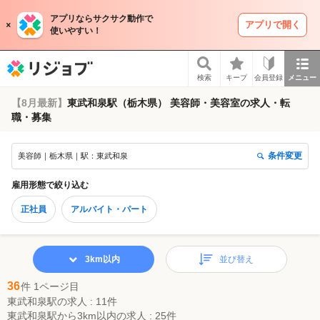
アプリならサクサク動作で
アプリで開く
使いやすい！
リジョブ
検索
キープ
会員登録
メニュー
【8月最新】
東武和泉駅（栃木県） 美容師・美容室の求人・転
職・募集
条件変更
美容師｜栃木県｜駅：東武和泉
雇用形態
で絞り込む
正社員
アルバイト・パート
3km以内
並び替え
36
件 1ページ目
東武和泉駅の求人 : 11件
東武和泉駅から3km以内の求人 : 25件