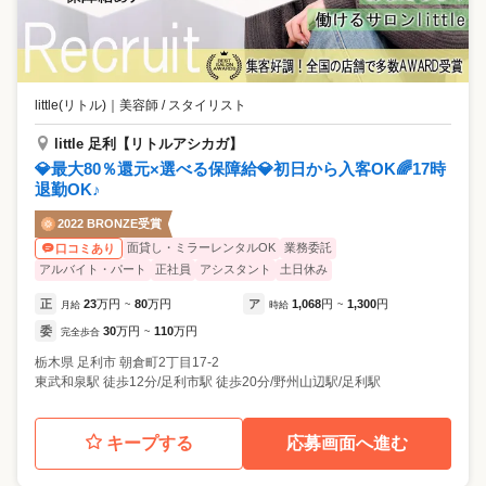
ンと幅広くお選びいただけます。 またブランドに応じて予約あり・なし
など異なるため 本当の意味でライフスタイルの変化に合わせた働き方が
可能です！
little(リトル)
｜
美容師 / スタイリスト
little 足利【リトルアシカガ】
💎最大80％還元×選べる保障給💎初日から入客OK🌈17時
退勤OK♪
2022 BRONZE受賞
面貸し・ミラーレンタルOK
業務委託
口コミあり
アルバイト・パート
正社員
アシスタント
土日休み
正
23
万円
80
万円
ア
1,068
円
1,300
円
月給
~
時給
~
委
30
万円
110
万円
完全歩合
~
栃木県
足利市
朝倉町2丁目17-2
東武和泉駅 徒歩12分/足利市駅 徒歩20分/野州山辺駅/足利駅
キープする
応募画面へ進む