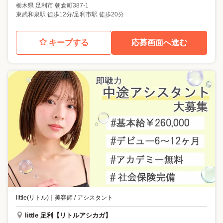
栃木県
足利市
朝倉町387-1
東武和泉駅 徒歩12分/足利市駅 徒歩20分
キープする
応募画面へ進む
little(リトル)
｜
美容師 / アシスタント
little 足利【リトルアシカガ】