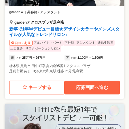
garden☘
｜
美容師 / アシスタント
gardenアクロスプラザ足利店
新卒で1年半デビュー目標★デザインカラーやメンズスタ
イルが人気なトレンドサロン♪
アルバイト・パート
正社員
アシスタント
通信生歓迎
口コミあり
土日休み
リラクゼーションサロン
正
25
万円
26
万円
ア
1,100
円
1,500
円
月給
~
時給
~
栃木県
足利市
田中町字浜ノ給95番1 アクロスプラザ
足利市駅 徒歩10分/東武和泉駅 徒歩15分/足利駅
キープする
応募画面へ進む