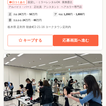
面貸し・ミラーレンタルOK
業務委託
口コミあり
アルバイト・パート
正社員
アシスタント
ヘアカラー専門店
正
24
万円
50
万円
ア
1,200
円
1,800
円
月給
~
時給
~
委
24
万円
80
万円
完全歩合
~
栃木県
足利市
朝倉町2-21-16 ヨークタウン足利内
キープする
応募画面へ進む