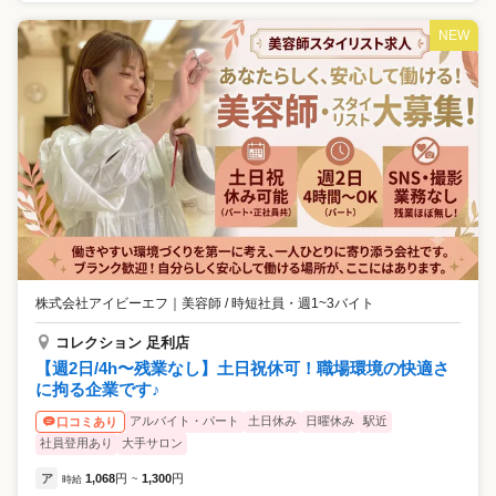
NEW
株式会社アイビーエフ
｜
美容師 / 時短社員・週1~3バイト
コレクション 足利店
【週2日/4h〜残業なし】土日祝休可！職場環境の快適さ
に拘る企業です♪
アルバイト・パート
土日休み
日曜休み
駅近
口コミあり
社員登用あり
大手サロン
ア
1,068
円
1,300
円
時給
~