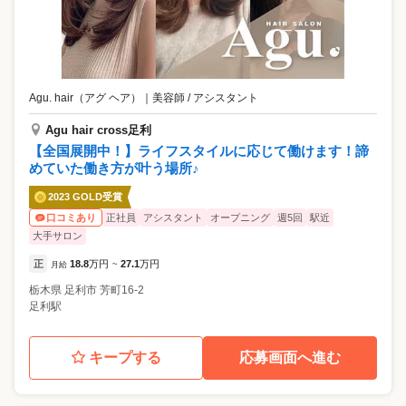
Agu. hair（アグ ヘア）
｜
美容師 / アシスタント
Agu hair cross足利
【全国展開中！】ライフスタイルに応じて働けます！諦
めていた働き方が叶う場所♪
2023 GOLD受賞
正社員
アシスタント
オープニング
週5回
駅近
口コミあり
大手サロン
正
18.8
万円
27.1
万円
月給
~
栃木県
足利市
芳町16-2
足利駅
キープする
応募画面へ進む