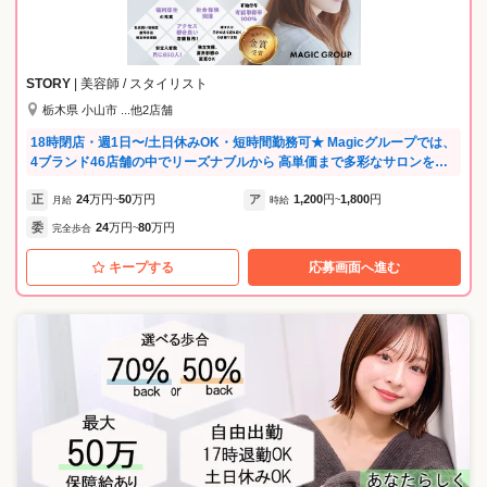
心してキャリアを築ける制度を整えています。 ★ブランクOK！手厚い
サポートで不安を解消★ ・20代〜50代まで幅広く活躍中！最新技術やカ
ットの不安もマンツーマンで解消します。 ・一度美容業界を離れた方も
大歓迎。ブランクがある方の「再出発」を大切にします。 弊社では4ブ
STORY
| 美容師 / スタイリスト
ランド・46店舗を展開しており、 リーズナブル・中価格・高価格なサロ
栃木県 小山市 ...他2店舗
ンと幅広くお選びいただけます。 またブランドに応じて予約あり・なし
など異なるため 本当の意味でライフスタイルの変化に合わせた働き方が
18時閉店・週1日〜/土日休みOK・短時間勤務可★ Magicグループでは、
可能です！
4ブランド46店舗の中でリーズナブルから 高単価まで多彩なサロンを展
開しています！ ブランドにより予約あり・なしも選べるため、 子育て中
正
24
万円
50
万円
ア
1,200
円
1,800
円
は予約なしで柔軟に、落ち着いたら予約制でじっくり、 ライフステージ
月給
~
時給
~
の変化に合わせた環境移行が可能です。 あなたの「今」に最適なスタイ
委
24
万円
80
万円
完全歩合
~
ルが必ず見つかります。 --グループ内新店続々OPEN！-- 2025年 3店舗 2
026年 2店舗 ▶︎ 2026年3月 KAHALA宇都宮 オープン！ 【積極募集エ
キープする
応募画面へ進む
リア】 ・栃木エリア（小山・栃木・自治医大・真岡・宇都宮・さくら・
矢板・烏山・足利） ・茨城エリア （筑西・結城・下館） ・群馬県
（みどり・館林） （その他、全46店舗で同時募集中！） --弊社が選ばれ
る理由-- ★ライフスタイルに合わせた働き方を実現！★ ・11時出勤や14
時退勤など短時間勤務も相談可 ・週1日〜／土日休みOK／18時閉店／子
供の行事休みなど休日も自由 ・朝礼／残業一切なし ・急な発熱時のお休
み対応や託児所完備（保育士常駐）など子育て支援も充実 ★20代〜60代
が幅広く活躍中★ ・40代以上の採用も積極的 ・ブランクがある方も安
心！営業時間内に研修あり ・パパママ美容師が多数在籍しています ★働
きやすさ・こだわり★ ・店舗数が充実しているため最寄りの店舗で働く
ことが可能です！ ・ミルボン、プジョリ、イルミナカラーなど、高品質