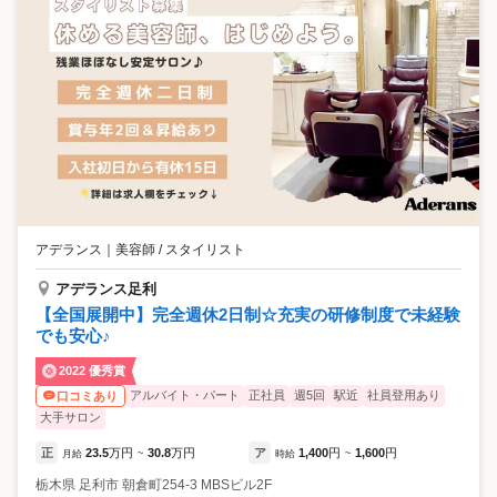
アデランス
｜
美容師 / スタイリスト
アデランス足利
【全国展開中】完全週休2日制☆充実の研修制度で未経験
でも安心♪
2022 優秀賞
アルバイト・パート
正社員
週5回
駅近
社員登用あり
口コミあり
大手サロン
正
23.5
万円
30.8
万円
ア
1,400
円
1,600
円
月給
~
時給
~
栃木県
足利市
朝倉町254-3 MBSビル2F