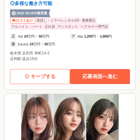
◎多様な働き方可能
2026 SILVER賞受賞
面貸し・ミラーレンタルOK
業務委託
口コミあり
アルバイト・パート
正社員
アシスタント
ヘアカラー専門店
正
24
万円
50
万円
ア
1,200
円
1,800
円
月給
~
時給
~
委
24
万円
50
万円
完全歩合
~
栃木県
足利市
寿町14-2
足利駅 徒歩19分
キープする
応募画面へ進む