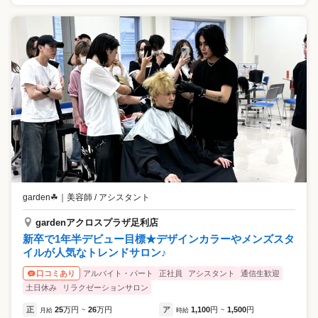
garden☘
｜
美容師 / アシスタント
gardenアクロスプラザ足利店
新卒で1年半デビュー目標★デザインカラーやメンズスタ
イルが人気なトレンドサロン♪
アルバイト・パート
正社員
アシスタント
通信生歓迎
口コミあり
土日休み
リラクゼーションサロン
正
25
万円
26
万円
ア
1,100
円
1,500
円
月給
~
時給
~