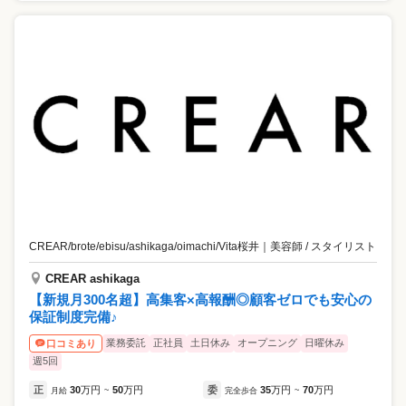
CREAR/brote/ebisu/ashikaga/oimachi/Vita桜井
｜
美容師 / スタイリスト
CREAR ashikaga
【新規月300名超】高集客×高報酬◎顧客ゼロでも安心の
保証制度完備♪
業務委託
正社員
土日休み
オープニング
日曜休み
口コミあり
週5回
正
30
万円
50
万円
委
35
万円
70
万円
月給
~
完全歩合
~