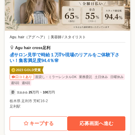
Agu. hair（アグ ヘア）
｜
美容師 / スタイリスト
Agu hair cross足利
💰サロン見学で時給１万⁉✨現場のリアルをご体験下さ
い！集客満足度94.4％🌸
2023 GOLD受賞
面貸し・ミラーレンタルOK
業務委託
土日休み
日曜休み
口コミあり
週5回
週6回
委
25
万円
100
万円
完全歩合
~
栃木県
足利市
芳町16-2
足利駅
キープする
応募画面へ進む