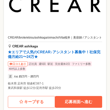
CREAR/brote/ebisu/ashikaga/oimachi/Vita桜井
｜
美容師 / アシスタント
CREAR ashikaga
★エリアで人気のCREAR♪アシスタント募集中！社保完
備月給21〜24万★
正社員
週5回
駅近
完全週休2日
ファミリー多数
口コミあり
40代以上多数
正
21
万円
23
万円
月給
~
栃木県
足利市
朝倉町387-1
東武和泉駅 徒歩12分/足利市駅 徒歩20分
キープする
応募画面へ進む