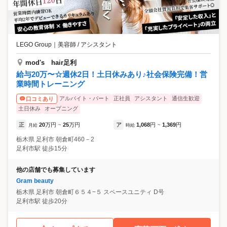
LEGO Group
｜
美容師 / アシスタント
mod's hair足利
給与20万〜☆週休2日！土日休みあり♪社会保険完備！営
業時間トレーニング
アルバイト・パート
正社員
アシスタント
通信生歓迎
口コミあり
土日休み
オープニング
正
20
万円
25
万円
ア
1,068
円
1,369
円
月給
~
時給
~
栃木県
足利市
朝倉町460－2
足利市駅 徒歩15分
他の店舗でも募集しています
Gram beauty
栃木県
足利市
朝倉町６５４−５ スペースユニティ D号
足利市駅 徒歩20分