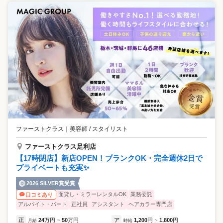
ファーストクラス
｜
美容師 / スタイリスト
ファーストクラス足利店
【17時閉店】新店OPEN！ブランクOK・完全週休2日で
プライベートも充実✨
2026 SILVER賞受賞
面貸し・ミラーレンタルOK
業務委託
口コミあり
アルバイト・パート
正社員
アシスタント
ヘアカラー専門店
正
24
万円
50
万円
ア
1,200
円
1,800
円
月給
~
時給
~