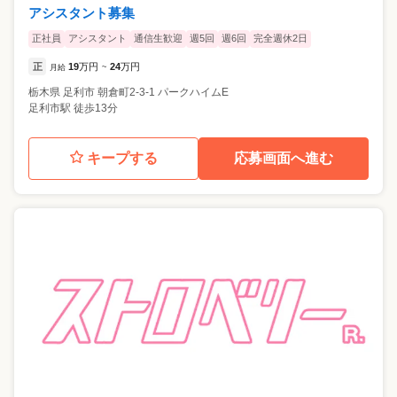
アシスタント募集
正社員
アシスタント
通信生歓迎
週5回
週6回
完全週休2日
正
19
万円
24
万円
月給
~
栃木県
足利市
朝倉町2-3-1 パークハイムE
足利市駅 徒歩13分
キープする
応募画面へ進む