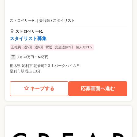
ストロベリーR.
｜
美容師 / スタイリスト
ストロベリーR.
スタイリスト募集
正社員
週5回
週6回
駅近
完全週休2日
個人サロン
正
23
万円
50
万円
月給
~
栃木県
足利市
朝倉町2-3-1 パークハイムE
足利市駅 徒歩13分
キープする
応募画面へ進む