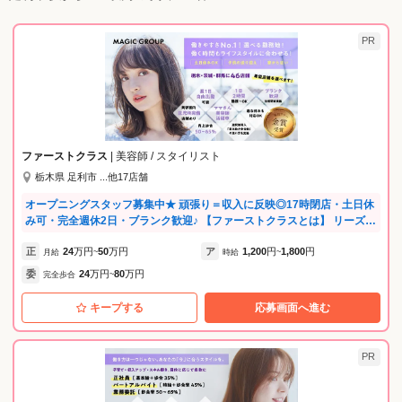
PR
ファーストクラス
| 美容師 / スタイリスト
栃木県 足利市 ...他17店舗
オープニングスタッフ募集中★ 頑張り＝収入に反映◎17時閉店・土日休
み可・完全週休2日・ブランク歓迎♪ 【ファーストクラスとは】 リーズナ
ブル・予約不可・メニューは一通りあるというモデルの美容室です。 予
正
24
万円
50
万円
ア
1,200
円
1,800
円
約不要なのでお子さんの急な休みなどにも対応できるなど、柔軟な働き
月給
~
時給
~
方ができます！ どの店舗も好立地で集客もばっちりです♪ 続々と新店オ
委
24
万円
80
万円
完全歩合
~
ープンに伴い各店でスタッフ募集中！ ★将来を見据えた「自分らしい働
き方」を叶える★ ・結婚・育児など将来のライフイベントを楽しみなが
キープする
応募画面へ進む
ら、大好きな美容師を続けられる環境です。 ・子育て中のママ・パパ美
容師も活躍中です！ ・自分の可能性を広げたい、将来は店を持ちたいな
ど、独立・キャリアアップ支援もしています。 ★ストレスフリー！無理
PR
なく、楽しく働ける環境★ ・練習会やミーティングは一切行いません。
サロンワークに集中し、仕事終わりは自分の時間に！ ・上下関係の壁が
なく、意見が言いやすいフラットな職場です。 ・女性も男性も、長く安