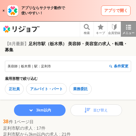
アプリならサクサク動作で
アプリで開く
使いやすい！
リジョブ
検索
キープ
会員登録
メニュー
【8月最新】
足利市駅（栃木県） 美容師・美容室の求人・転職・
募集
条件変更
美容師｜栃木県｜駅：足利市
雇用形態
で絞り込む
正社員
アルバイト・パート
業務委託
3km以内
並び替え
38
件 1ページ目
足利市駅の求人 : 17件
足利市駅から3km以内の求人 : 21件