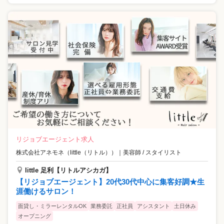
リジョブエージェント求人
株式会社アネモネ（little（リトル））
｜
美容師 / スタイリスト
little 足利【リトルアシカガ】
【リジョブエージェント】20代30代中心に集客好調★生
涯働けるサロン！
面貸し・ミラーレンタルOK
業務委託
正社員
アシスタント
土日休み
オープニング