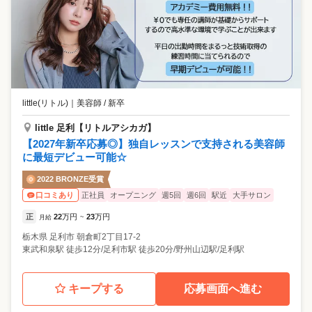
little(リトル)
｜
美容師 / 新卒
little 足利【リトルアシカガ】
【2027年新卒応募◎】独自レッスンで支持される美容師
に最短デビュー可能☆
2022 BRONZE受賞
正社員
オープニング
週5回
週6回
駅近
大手サロン
口コミあり
正
22
万円
23
万円
月給
~
栃木県
足利市
朝倉町2丁目17-2
東武和泉駅 徒歩12分/足利市駅 徒歩20分/野州山辺駅/足利駅
キープする
応募画面へ進む