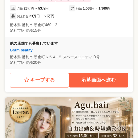
正
23
万円
53
万円
ア
1,068
円
1,369
円
月給
~
時給
~
委
23
万円
53
万円
完全歩合
~
栃木県
足利市
朝倉町460－2
足利市駅 徒歩15分
他の店舗でも募集しています
Gram beauty
栃木県
足利市
朝倉町６５４−５ スペースユニティ D号
足利市駅 徒歩20分
キープする
応募画面へ進む