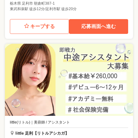
栃木県
足利市
朝倉町387-1
東武和泉駅 徒歩12分/足利市駅 徒歩20分
キープする
応募画面へ進む
little(リトル)
｜
美容師 / アシスタント
little 足利【リトルアシカガ】