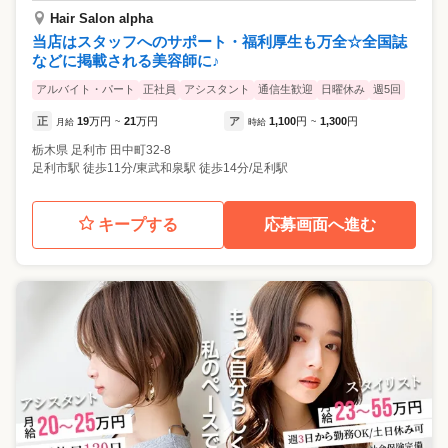
Hair Salon alpha
当店はスタッフへのサポート・福利厚生も万全☆全国誌
などに掲載される美容師に♪
アルバイト・パート
正社員
アシスタント
通信生歓迎
日曜休み
週5回
正
19
万円
21
万円
ア
1,100
円
1,300
円
月給
~
時給
~
栃木県
足利市
田中町32-8
足利市駅 徒歩11分/東武和泉駅 徒歩14分/足利駅
キープする
応募画面へ進む