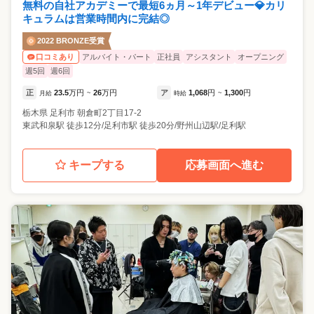
無料の自社アカデミーで最短6ヵ月～1年デビュー💎カリ
キュラムは営業時間内に完結◎
2022 BRONZE受賞
アルバイト・パート
正社員
アシスタント
オープニング
口コミあり
週5回
週6回
正
23.5
万円
26
万円
ア
1,068
円
1,300
円
月給
~
時給
~
栃木県
足利市
朝倉町2丁目17-2
東武和泉駅 徒歩12分/足利市駅 徒歩20分/野州山辺駅/足利駅
キープする
応募画面へ進む