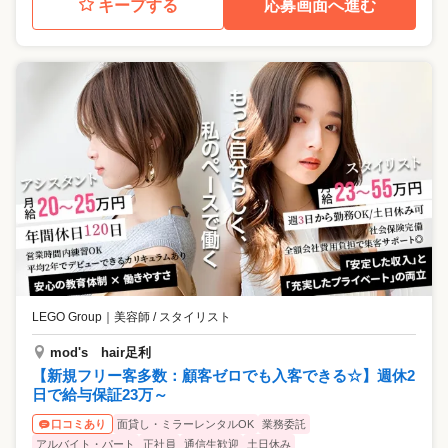
キープする
応募画面へ進む
LEGO Group
｜
美容師 / スタイリスト
mod's hair足利
【新規フリー客多数：顧客ゼロでも入客できる☆】週休2
日で給与保証23万～
面貸し・ミラーレンタルOK
業務委託
口コミあり
アルバイト・パート
正社員
通信生歓迎
土日休み