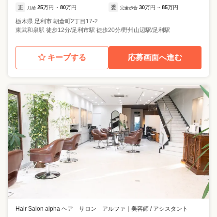
正
25
万円
80
万円
委
30
万円
85
万円
月給
~
完全歩合
~
栃木県
足利市
朝倉町2丁目17-2
東武和泉駅 徒歩12分/足利市駅 徒歩20分/野州山辺駅/足利駅
キープする
応募画面へ進む
Hair Salon alpha ヘア サロン アルファ
｜
美容師 / アシスタント