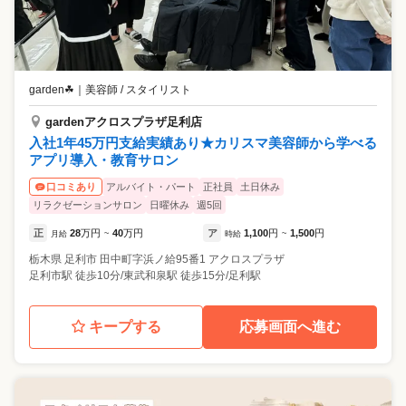
garden☘
｜
美容師 / スタイリスト
gardenアクロスプラザ足利店
入社1年45万円支給実績あり★カリスマ美容師から学べる
アプリ導入・教育サロン
アルバイト・パート
正社員
土日休み
口コミあり
リラクゼーションサロン
日曜休み
週5回
正
28
万円
40
万円
ア
1,100
円
1,500
円
月給
~
時給
~
栃木県
足利市
田中町字浜ノ給95番1 アクロスプラザ
足利市駅 徒歩10分/東武和泉駅 徒歩15分/足利駅
キープする
応募画面へ進む