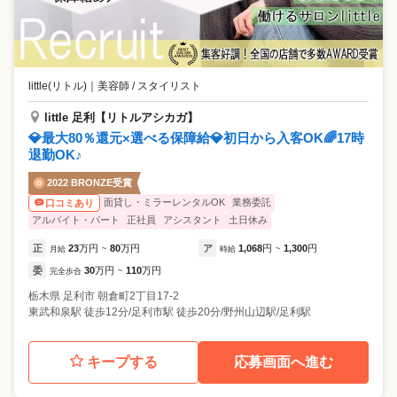
な商材を揃えています。
little(リトル)
｜
美容師 / スタイリスト
little 足利【リトルアシカガ】
💎最大80％還元×選べる保障給💎初日から入客OK🌈17時
退勤OK♪
2022 BRONZE受賞
面貸し・ミラーレンタルOK
業務委託
口コミあり
アルバイト・パート
正社員
アシスタント
土日休み
正
23
万円
80
万円
ア
1,068
円
1,300
円
月給
~
時給
~
委
30
万円
110
万円
完全歩合
~
栃木県
足利市
朝倉町2丁目17-2
東武和泉駅 徒歩12分/足利市駅 徒歩20分/野州山辺駅/足利駅
キープする
応募画面へ進む