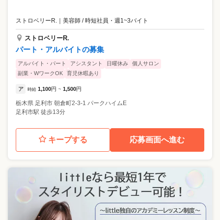
ストロベリーR.
｜
美容師 / 時短社員・週1~3バイト
ストロベリーR.
パート・アルバイトの募集
アルバイト・パート
アシスタント
日曜休み
個人サロン
副業・WワークOK
育児休暇あり
ア
1,100
円
1,500
円
時給
~
栃木県
足利市
朝倉町2-3-1 パークハイムE
足利市駅 徒歩13分
キープする
応募画面へ進む