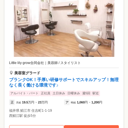
Little lily grow合同会社
｜
美容師 / スタイリスト
美容室グラード
ブランクOK！手厚い研修サポートでスキルアップ！無理
なく長く働ける環境です♪
アルバイト・パート
正社員
土日休み
日曜休み
週5回
駅近
正
19.5
万円
23
万円
ア
1,060
円
1,200
円
月給
~
時給
~
福井県
鯖江市
住吉町1-1-19
西鯖江駅 徒歩5分