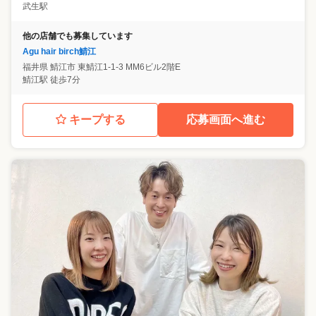
武生駅
他の店舗でも募集しています
Agu hair birch鯖江
福井県
鯖江市
東鯖江1-1-3 MM6ビル2階E
鯖江駅 徒歩7分
キープする
応募画面へ進む