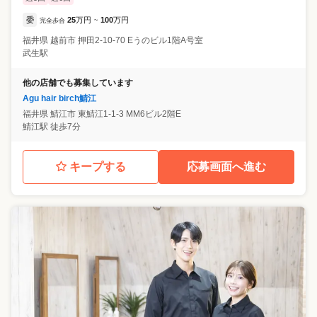
委
25
万円
100
万円
完全歩合
~
福井県
越前市
押田2-10-70 Eうのビル1階A号室
武生駅
他の店舗でも募集しています
Agu hair birch鯖江
福井県
鯖江市
東鯖江1-1-3 MM6ビル2階E
鯖江駅 徒歩7分
キープする
応募画面へ進む