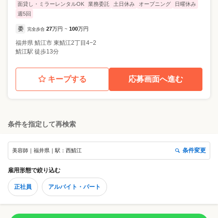
面貸し・ミラーレンタルOK
業務委託
土日休み
オープニング
日曜休み
週5回
委
27
万円
100
万円
完全歩合
~
福井県
鯖江市
東鯖江2丁目4−2
鯖江駅 徒歩13分
キープする
応募画面へ進む
条件を指定して再検索
条件変更
美容師｜福井県｜駅：西鯖江
雇用形態
で絞り込む
正社員
アルバイト・パート