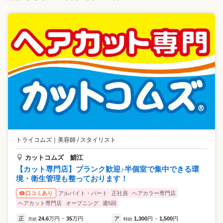
トライコムズ
｜
美容師 / スタイリスト
カットコムズ 鯖江
【カット専門店】ブランク歓迎♪半個室で集中できる環
境・衛生管理も整っております！
アルバイト・パート
正社員
ヘアカラー専門店
口コミあり
ヘアカット専門店
オープニング
週5回
正
24.6
万円
35
万円
ア
1,300
円
1,500
円
月給
~
時給
~