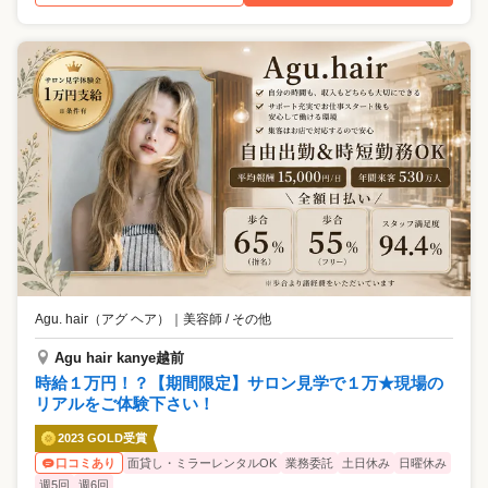
Agu. hair（アグ ヘア）
｜
美容師 / その他
Agu hair kanye越前
時給１万円！？【期間限定】サロン見学で１万★現場の
リアルをご体験下さい！
2023 GOLD受賞
面貸し・ミラーレンタルOK
業務委託
土日休み
日曜休み
口コミあり
週5回
週6回