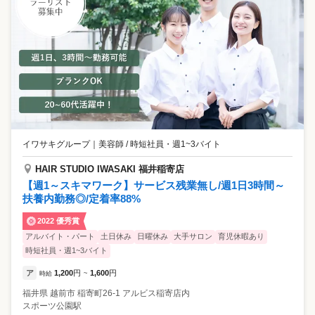
イワサキグループ
｜
美容師 / 時短社員・週1~3バイト
HAIR STUDIO IWASAKI 福井稲寄店
【週1～スキマワーク】サービス残業無し/週1日3時間～
扶養内勤務◎/定着率88%
2022 優秀賞
アルバイト・パート
土日休み
日曜休み
大手サロン
育児休暇あり
時短社員・週1~3バイト
ア
1,200
円
1,600
円
時給
~
福井県
越前市
稲寄町26-1 アルビス稲寄店内
スポーツ公園駅