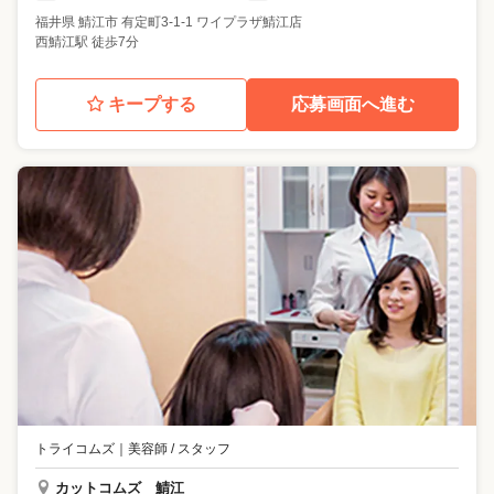
福井県
鯖江市
有定町3-1-1 ワイプラザ鯖江店
西鯖江駅 徒歩7分
キープする
応募画面へ進む
トライコムズ
｜
美容師 / スタッフ
カットコムズ 鯖江