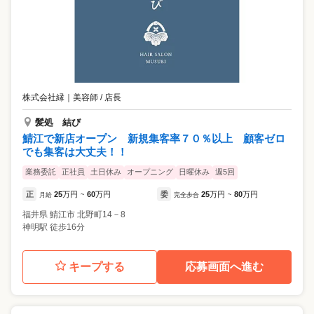
株式会社縁
｜
美容師 / 店長
髪処 結び
鯖江で新店オープン 新規集客率７０％以上 顧客ゼロ
でも集客は大丈夫！！
業務委託
正社員
土日休み
オープニング
日曜休み
週5回
正
25
万円
60
万円
委
25
万円
80
万円
月給
~
完全歩合
~
福井県
鯖江市
北野町14－8
神明駅 徒歩16分
キープする
応募画面へ進む