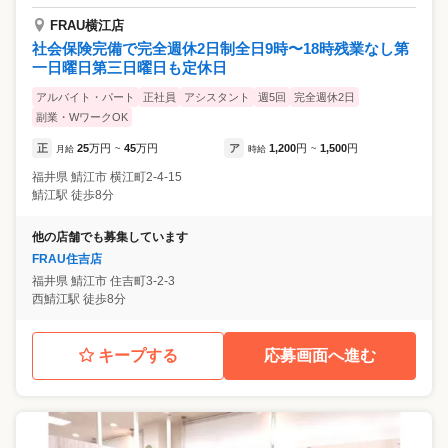
FRAU横江店
社会保険完備で完全週休2日制全日9時〜18時残業なし第
一日曜日第三日曜日も定休日
アルバイト・パート
正社員
アシスタント
週5回
完全週休2日
副業・WワークOK
正
25
万円
45
万円
ア
1,200
円
1,500
円
月給
~
時給
~
福井県
鯖江市
横江町2-4-15
鯖江駅 徒歩8分
他の店舗でも募集しています
FRAU住吉店
福井県
鯖江市
住吉町3-2-3
西鯖江駅 徒歩8分
キープする
応募画面へ進む