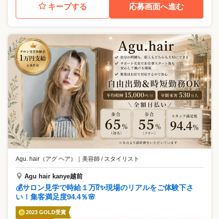
キープする
応募画面へ進む
Agu. hair（アグ ヘア）
｜
美容師 / スタイリスト
Agu hair kanye越前
💰サロン見学で時給１万⁉✨現場のリアルをご体験下さ
い！集客満足度94.4％🌸
2023 GOLD受賞