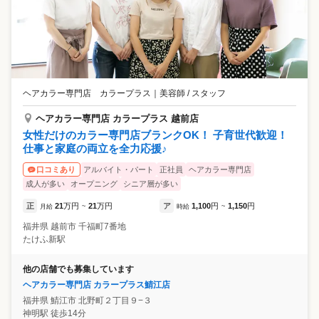
ヘアカラー専門店 カラープラス
｜
美容師 / スタッフ
ヘアカラー専門店 カラープラス 越前店
女性だけのカラー専門店ブランクOK！ 子育世代歓迎！
仕事と家庭の両立を全力応援♪
アルバイト・パート
正社員
ヘアカラー専門店
口コミあり
成人が多い
オープニング
シニア層が多い
正
21
万円
21
万円
ア
1,100
円
1,150
円
月給
~
時給
~
福井県
越前市
千福町7番地
たけふ新駅
他の店舗でも募集しています
ヘアカラー専門店 カラープラス鯖江店
福井県
鯖江市
北野町２丁目９−３
神明駅 徒歩14分