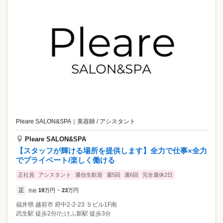
Pleare SALON&SPA
｜
美容師 / アシスタント
Pleare SALON&SPA
【スタッフが輝ける場所を提供します】全力で仕事×全力
でプライベート/楽しく働ける
正社員
アシスタント
通信生歓迎
週5回
週6回
完全週休2日
正
19
万円
23
万円
月給
~
福井県
越前市
府中2-2-23 Ｓビル1F南
武生駅 徒歩2分/たけふ新駅 徒歩3分