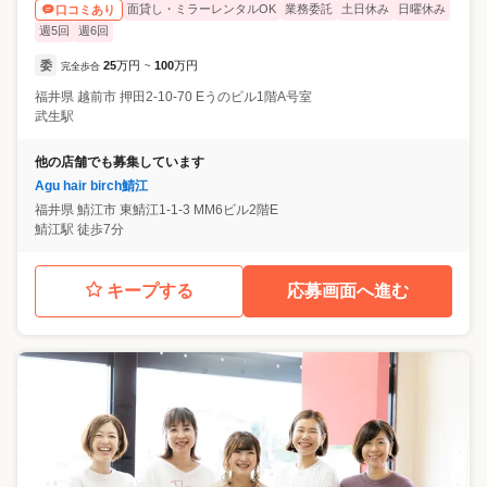
面貸し・ミラーレンタルOK
業務委託
土日休み
日曜休み
口コミあり
週5回
週6回
委
25
万円
100
万円
完全歩合
~
福井県
越前市
押田2-10-70 Eうのビル1階A号室
武生駅
他の店舗でも募集しています
Agu hair birch鯖江
福井県
鯖江市
東鯖江1-1-3 MM6ビル2階E
鯖江駅 徒歩7分
キープする
応募画面へ進む