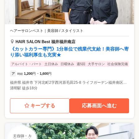
ヘアーサロンベスト
｜
美容師 / スタイリスト
HAIR SALON Best 福井福井南店
《カットカラー専門》1分単位で残業代支給！美容師へ寄
り添い福利厚生も充実★
アルバイト・パート
土日休み
日曜休み
週5回
大手サロン
社会保険完備
ア
1,200
円
1,600
円
時給
~
福井県
福井市
下河北町2字西河原毛田25-8 ライフガーデン福井南区画B
清明駅 徒歩18分
キープする
応募画面へ進む