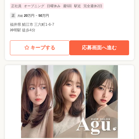
正社員
オープニング
日曜休み
週5回
駅近
完全週休2日
正
20
万円
50
万円
月給
~
福井県
鯖江市
三六町1-6-7
神明駅 徒歩4分
キープする
応募画面へ進む