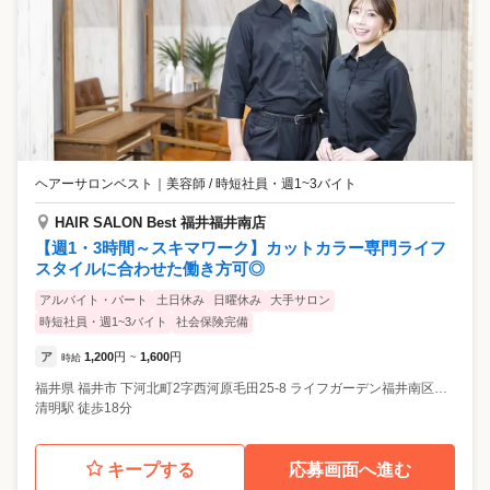
ヘアーサロンベスト
｜
美容師 / 時短社員・週1~3バイト
HAIR SALON Best 福井福井南店
【週1・3時間～スキマワーク】カットカラー専門ライフ
スタイルに合わせた働き方可◎
アルバイト・パート
土日休み
日曜休み
大手サロン
時短社員・週1~3バイト
社会保険完備
ア
1,200
円
1,600
円
時給
~
福井県
福井市
下河北町2字西河原毛田25-8 ライフガーデン福井南区画B
清明駅 徒歩18分
キープする
応募画面へ進む