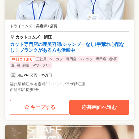
トライコムズ
｜
美容師 / 店長
カットコムズ 鯖江
カット専門店の理美容師/シャンプーなし!手荒れ心配な
し！ブランクがある方も活躍中
正社員
ヘアカラー専門店
ヘアカット専門店
週5回
口コミあり
週6回
副業・WワークOK
正
24.6
万円
35
万円
月給
~
福井県
鯖江市
有定町3-1-1 ワイプラザ鯖江店
西鯖江駅 徒歩7分
キープする
応募画面へ進む