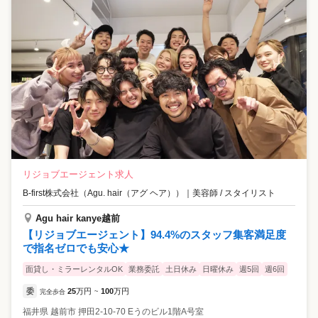
リジョブエージェント求人
B-first株式会社（Agu. hair（アグ ヘア））
｜
美容師 / スタイリスト
Agu hair kanye越前
【リジョブエージェント】94.4%のスタッフ集客満足度
で指名ゼロでも安心★
面貸し・ミラーレンタルOK
業務委託
土日休み
日曜休み
週5回
週6回
委
25
万円
100
万円
完全歩合
~
福井県
越前市
押田2-10-70 Eうのビル1階A号室