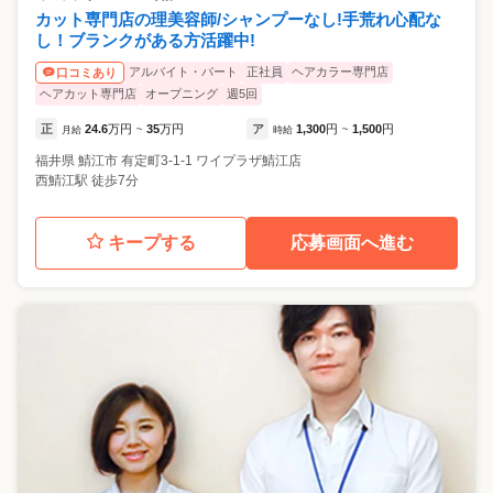
カット専門店の理美容師/シャンプーなし!手荒れ心配な
し！ブランクがある方活躍中!
アルバイト・パート
正社員
ヘアカラー専門店
口コミあり
ヘアカット専門店
オープニング
週5回
正
24.6
万円
35
万円
ア
1,300
円
1,500
円
月給
~
時給
~
福井県
鯖江市
有定町3-1-1 ワイプラザ鯖江店
西鯖江駅 徒歩7分
キープする
応募画面へ進む