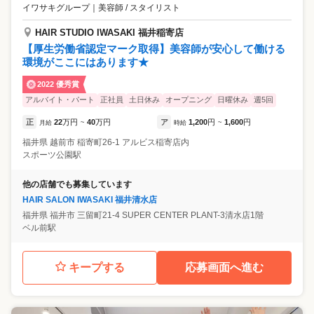
イワサキグループ
｜
美容師 / スタイリスト
HAIR STUDIO IWASAKI 福井稲寄店
【厚生労働省認定マーク取得】美容師が安心して働ける
環境がここにはあります★
2022 優秀賞
アルバイト・パート
正社員
土日休み
オープニング
日曜休み
週5回
正
22
万円
40
万円
ア
1,200
円
1,600
円
月給
~
時給
~
福井県
越前市
稲寄町26-1 アルビス稲寄店内
スポーツ公園駅
他の店舗でも募集しています
HAIR SALON IWASAKI 福井清水店
福井県
福井市
三留町21-4 SUPER CENTER PLANT-3清水店1階
ベル前駅
キープする
応募画面へ進む