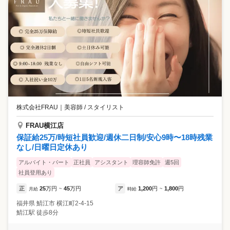
株式会社FRAU
｜
美容師 / スタイリスト
FRAU横江店
保証給25万/時短社員歓迎/週休二日制/安心9時〜18時残業
なし/日曜日定休あり
アルバイト・パート
正社員
アシスタント
理容師免許
週5回
社員登用あり
正
25
万円
45
万円
ア
1,200
円
1,800
円
月給
~
時給
~
福井県
鯖江市
横江町2-4-15
鯖江駅 徒歩8分