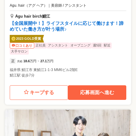
Agu. hair（アグ ヘア）
｜
美容師 / アシスタント
Agu hair birch鯖江
【全国展開中！】ライフスタイルに応じて働けます！諦
めていた働き方が叶う場所♪
2023 GOLD受賞
正社員
アシスタント
オープニング
週5回
駅近
口コミあり
大手サロン
正
18.6
万円
27.1
万円
月給
~
福井県
鯖江市
東鯖江1-1-3 MM6ビル2階E
鯖江駅 徒歩7分
キープする
応募画面へ進む