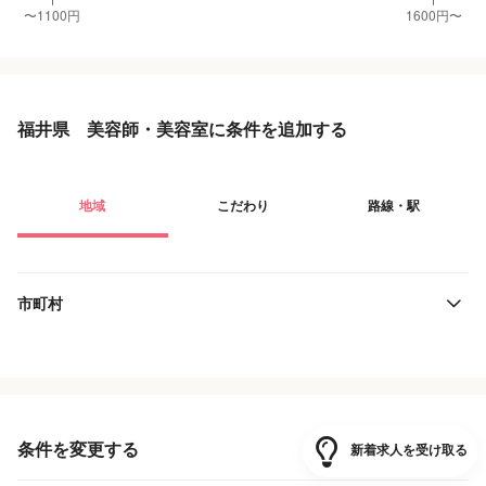
福井県 美容師・美容室に条件を追加する
地域
こだわり
路線・駅
市町村
役職・採用対象
JR西日本
雇用形態
えちぜん鉄道
条件を変更する
新着求人を受け取る