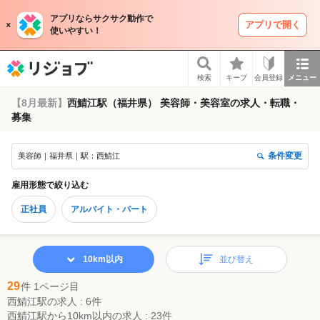
アプリならサクサク動作で
アプリで開く
使いやすい！
リジョブ
検索
キープ
会員登録
メニュー
【8月最新】
西鯖江駅（福井県） 美容師・美容室の求人・転職・
募集
条件変更
美容師｜福井県｜駅：西鯖江
雇用形態
で絞り込む
正社員
アルバイト・パート
10km以内
並び替え
29
件 1ページ目
西鯖江駅の求人 : 6件
西鯖江駅から10km以内の求人 : 23件