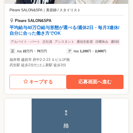
Pleare SALON&SPA
｜
美容師 / スタイリスト
Pleare SALON&SPA
平均給与40万◎給与形態が選べる/週休2日・毎月3連休/
自分に合った働き方でOK
アルバイト・パート
正社員
アシスタント
通信生歓迎
日曜休み
週5回
正
22
万円
70
万円
ア
1,100
円
2,000
円
月給
~
時給
~
福井県
越前市
府中2-2-23 Ｓビル1F南
武生駅 徒歩2分/たけふ新駅 徒歩3分
キープする
応募画面へ進む