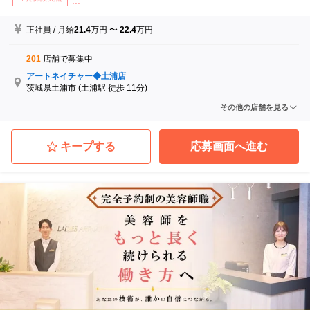
...
正社員
/
月給
21.4
万円
〜
22.4
万円
201
店舗で募集中
アートネイチャー◆土浦店
茨城県土浦市
(土浦駅 徒歩 11分)
アートネイチャー◆小山店
その他の店舗を見る
栃木県小山市
(小山駅 徒歩 2分)
アートネイチャー◆前橋店
群馬県前橋市
(前橋駅 徒歩 6分)
キープする
応募画面へ進む
アートネイチャー◆高崎店
群馬県高崎市
(高崎駅 徒歩 7分)
アートネイチャー◆熊谷店
埼玉県熊谷市
(熊谷駅 徒歩 3分)
アートネイチャー◆所沢店
埼玉県所沢市
(所沢駅 徒歩 3分)
...他