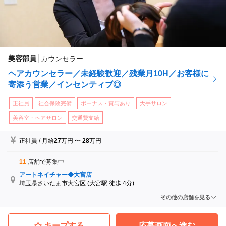
美容部員
│
カウンセラー
ヘアカウンセラー／未経験歓迎／残業月10H／お客様に
寄添う営業／インセンティブ◎
正社員
社会保険完備
ボーナス・賞与あり
大手サロン
美容室・ヘアサロン
交通費支給
...
正社員
/
月給
27
万円
〜
28
万円
11
店舗で募集中
アートネイチャー◆大宮店
埼玉県さいたま市大宮区
(大宮駅 徒歩 4分)
アートネイチャー◆池袋店
その他の店舗を見る
東京都豊島区
(池袋駅 徒歩 4分)
アートネイチャー◆名古屋店
愛知県名古屋市中村区
(名古屋駅 徒歩 9分)
キープする
応募画面へ進む