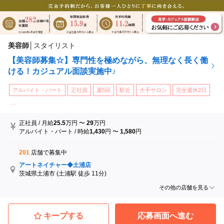
美容師
│
スタイリスト
【美容師募集☆】専門性を極めながら、無理なく長く働
ける！カジュアル面談実施中♪
アルバイト・パート
正社員
週5回
駅近
大手サロン
完全週休2日
...
正社員
/
月給
25.5
万円
〜
29
万円
アルバイト・パート
/
時給
1,430
円
〜
1,580
円
201
店舗で募集中
アートネイチャー◆土浦店
茨城県土浦市
(土浦駅 徒歩 11分)
アートネイチャー◆小山店
その他の店舗を見る
栃木県小山市
(小山駅 徒歩 2分)
アートネイチャー◆前橋店
群馬県前橋市
(前橋駅 徒歩 6分)
キープする
応募画面へ進む
アートネイチャー◆大宮店