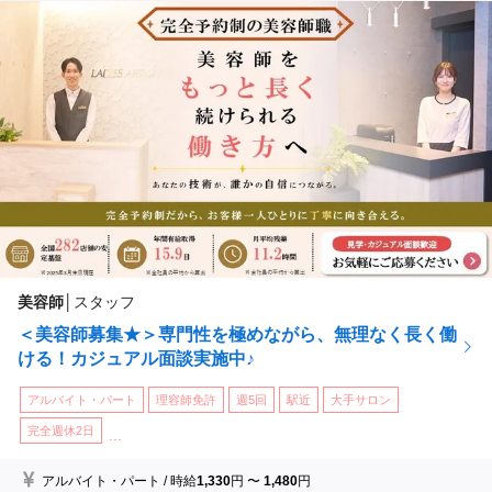
群馬県高崎市
(高崎駅 徒歩 7分)
アートネイチャー◆熊谷店
埼玉県熊谷市
(熊谷駅 徒歩 3分)
...他
美容師
│
スタッフ
＜美容師募集★＞専門性を極めながら、無理なく長く働
ける！カジュアル面談実施中♪
アルバイト・パート
理容師免許
週5回
駅近
大手サロン
完全週休2日
...
アルバイト・パート
/
時給
1,330
円
〜
1,480
円