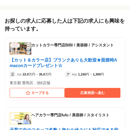
お探しの求人に応募した人は下記の求人にも興味を
持っています。
カットカラー専門店BIBI
/
美容師 / アシスタント
【カット＆カラー店】ブランクありも大歓迎★面接時A
mazonカードプレゼント☆
正
22.0
万円
35.0
万円
ア
1,150
円
1,300
円
月給
~
時給
~
東京都 豊島区...他6店舗
キープする
応募画面へ進む
ヘアカラー専門店fufu
/
美容師 / スタイリスト
子育て中のスタッフ多数！急なお休みにも対応できる安