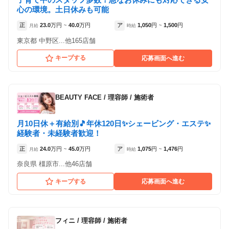
心の環境。土日休みも可能
正
23.0
万円
40.0
万円
ア
1,050
円
1,500
円
月給
~
時給
~
東京都 中野区...他165店舗
キープする
応募画面へ進む
BEAUTY FACE
/
理容師 / 施術者
月10日休＋有給別🎵年休120日✨シェービング・エステ✨
経験者・未経験者歓迎！
正
24.0
万円
45.0
万円
ア
1,075
円
1,476
円
月給
~
時給
~
奈良県 橿原市...他46店舗
キープする
応募画面へ進む
フィニ
/
理容師 / 施術者