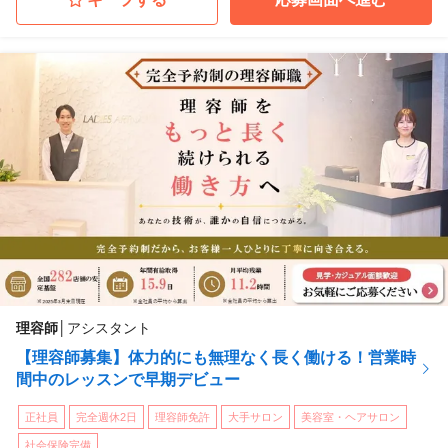
アートネイチャー◆京都店
京都府京都市下京区
(四条駅 徒歩 4分)
アートネイチャー◆大阪本店
大阪府大阪市北区
(西梅田駅 徒歩 3分)
アートネイチャー◆広島店
広島県広島市中区
(八丁堀駅 徒歩 2分)
...他
理容師
│
アシスタント
【理容師募集】体力的にも無理なく長く働ける！営業時
間中のレッスンで早期デビュー
正社員
完全週休2日
理容師免許
大手サロン
美容室・ヘアサロン
社会保険完備