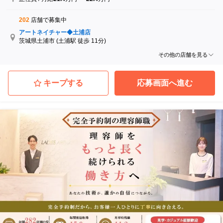
202
店舗で募集中
アートネイチャー◆土浦店
茨城県土浦市
(土浦駅 徒歩 11分)
アートネイチャー◆小山店
その他の店舗を見る
栃木県小山市
(小山駅 徒歩 2分)
アートネイチャー◆前橋店
群馬県前橋市
(前橋駅 徒歩 6分)
キープする
応募画面へ進む
アートネイチャー◆高崎店
群馬県高崎市
(高崎駅 徒歩 7分)
アートネイチャー◆熊谷店
埼玉県熊谷市
(熊谷駅 徒歩 3分)
アートネイチャー◆所沢店
埼玉県所沢市
(所沢駅 徒歩 3分)
...他