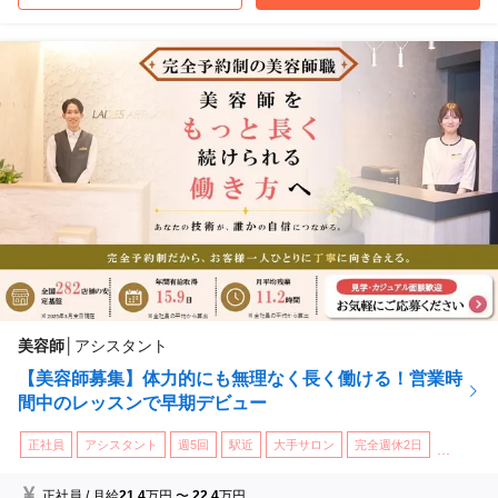
埼玉県さいたま市大宮区
(大宮駅 徒歩 4分)
アートネイチャー◆高崎店
群馬県高崎市
(高崎駅 徒歩 7分)
アートネイチャー◆熊谷店
埼玉県熊谷市
(熊谷駅 徒歩 3分)
...他
美容師
│
アシスタント
【美容師募集】体力的にも無理なく長く働ける！営業時
間中のレッスンで早期デビュー
正社員
アシスタント
週5回
駅近
大手サロン
完全週休2日
...
正社員
/
月給
21.4
万円
〜
22.4
万円