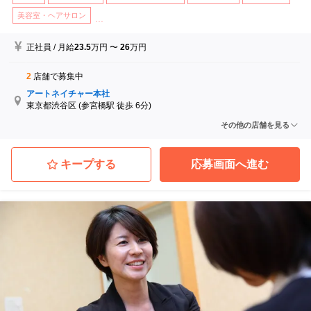
美容室・ヘアサロン
...
正社員
/
月給
23.5
万円
〜
26
万円
2
店舗で募集中
アートネイチャー本社
東京都渋谷区
(参宮橋駅 徒歩 6分)
アートネイチャー大阪事務所
その他の店舗を見る
大阪府大阪市北区
(中津駅 徒歩 0分)
キープする
応募画面へ進む