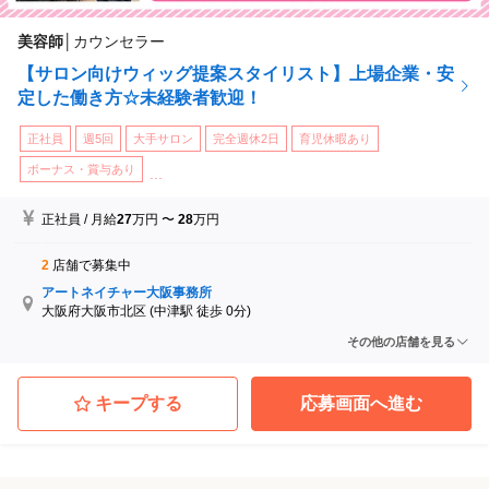
美容師
│
カウンセラー
【サロン向けウィッグ提案スタイリスト】上場企業・安
定した働き方☆未経験者歓迎！
正社員
週5回
大手サロン
完全週休2日
育児休暇あり
ボーナス・賞与あり
...
正社員
/
月給
27
万円
〜
28
万円
2
店舗で募集中
アートネイチャー大阪事務所
大阪府大阪市北区
(中津駅 徒歩 0分)
アートネイチャー名古屋事務所
その他の店舗を見る
愛知県名古屋市中村区
(近鉄名古屋駅 徒歩 6分)
キープする
応募画面へ進む