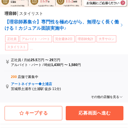
理容師
│
スタイリスト
【理容師募集☆】専門性を極めながら、無理なく長く働
ける！カジュアル面談実施中♪
正社員
アルバイト・パート
完全週休2日
理容師免許
大手サロン
スタイリスト
...
正社員
/
月給
25.5
万円
〜
29
万円
アルバイト・パート
/
時給
1,430
円
〜
1,580
円
200
店舗で募集中
アートネイチャー◆土浦店
茨城県土浦市
(土浦駅 徒歩 11分)
アートネイチャー◆小山店
その他の店舗を見る
栃木県小山市
(小山駅 徒歩 2分)
アートネイチャー◆前橋店
群馬県前橋市
(前橋駅 徒歩 6分)
キープする
応募画面へ進む
アートネイチャー◆大宮店
埼玉県さいたま市大宮区
(大宮駅 徒歩 4分)
アートネイチャー◆高崎店