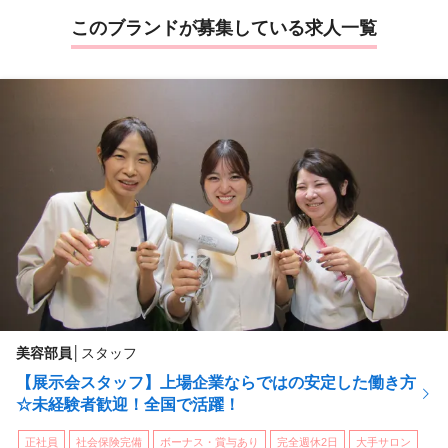
このブランドが募集している求人一覧
美容部員
│
スタッフ
【展示会スタッフ】上場企業ならではの安定した働き方
☆未経験者歓迎！全国で活躍！
正社員
社会保険完備
ボーナス・賞与あり
完全週休2日
大手サロン