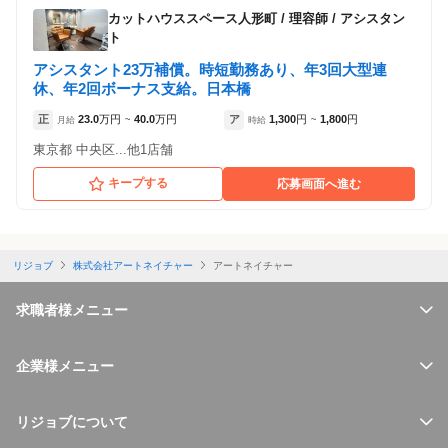
カットハウススペース人形町
/
理容師 / アシスタン
ト
アシスタント23万補償。時短勤務あり、年3回大型連
休、年2回ボーナス支給。日本橋
正
23.0
万円
40.0
万円
ア
1,300
円
1,800
円
月給
~
時給
~
東京都 中央区...他1店舗
キープする
応募画面へ進む
リジョブ
株式会社アートネイチャー
アートネイチャー
求職者様メニュー
企業様メニュー
リジョブについて