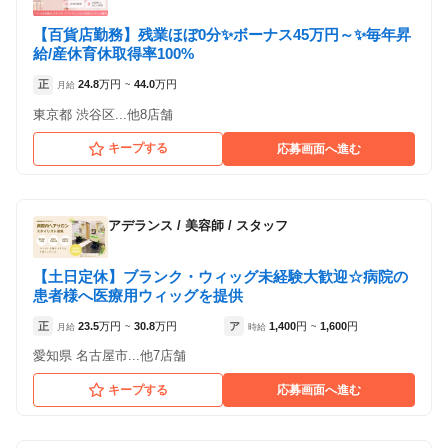
【百貨店勤務】残業ほぼ0分✨ボーナス45万円～✨毎年昇
給/産休育休取得率100%
正
24.8
万円
44.0
万円
月給
~
東京都 渋谷区...他8店舗
キープする
応募画面へ進む
アデランス
/
美容師 / スタッフ
【土日定休】ブランク・ウィッグ未経験大歓迎☆病院の
患者様へ医療用ウィッグを提供
正
23.5
万円
30.8
万円
ア
1,400
円
1,600
円
月給
~
時給
~
愛知県 名古屋市...他7店舗
キープする
応募画面へ進む