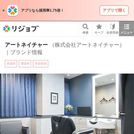
アプリで開く
アプリなら採用率1.75倍！
リジョブ
検索
キープ
会員登録
メニュー
アートネイチャー
（株式会社アートネイチャー）
｜ブランド情報
美容師
理容師
美容部員