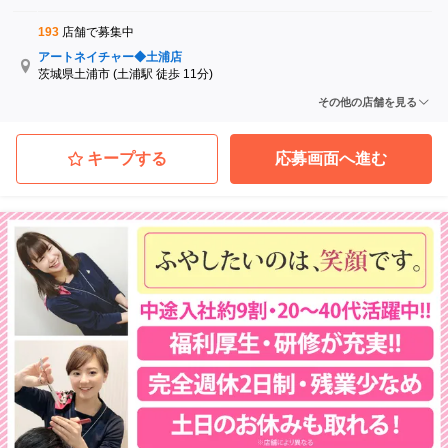
193
店舗で募集中
アートネイチャー◆土浦店
茨城県土浦市
(土浦駅 徒歩 11分)
アートネイチャー◆小山店
その他の店舗を見る
栃木県小山市
(小山駅 徒歩 2分)
アートネイチャー◆前橋店
群馬県前橋市
(前橋駅 徒歩 6分)
キープする
応募画面へ進む
アートネイチャー◆大宮店
埼玉県さいたま市大宮区
(大宮駅 徒歩 4分)
アートネイチャー◆高崎店
群馬県高崎市
(高崎駅 徒歩 7分)
アートネイチャー◆熊谷店
埼玉県熊谷市
(熊谷駅 徒歩 3分)
...他