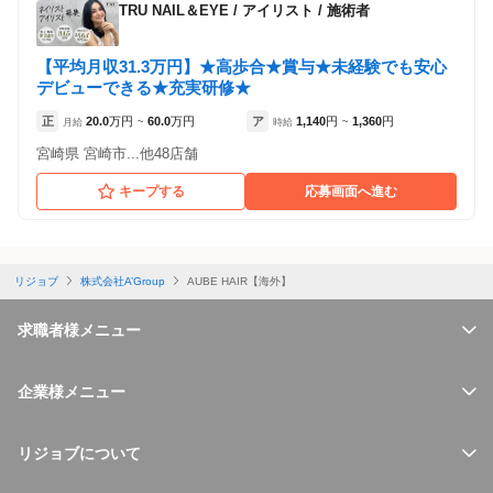
TRU NAIL＆EYE
/
アイリスト / 施術者
【平均月収31.3万円】★高歩合★賞与★未経験でも安心
デビューできる★充実研修★
正
20.0
万円
60.0
万円
ア
1,140
円
1,360
円
月給
~
時給
~
宮崎県 宮崎市...他48店舗
キープする
応募画面へ進む
リジョブ
株式会社A’Group
AUBE HAIR【海外】
求職者様メニュー
企業様メニュー
リジョブについて