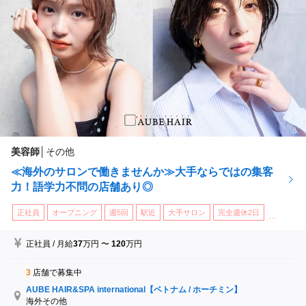
美容師
│
その他
≪海外のサロンで働きませんか≫大手ならではの集客
力！語学力不問の店舗あり◎
正社員
オープニング
週5回
駅近
大手サロン
完全週休2日
...
正社員
/
月給
37
万円
〜
120
万円
3
店舗で募集中
AUBE HAIR&SPA international【ベトナム / ホーチミン】
海外その他