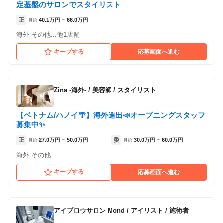
定基盤のサロンでスタイリスト
正
40.1
万円
66.0
万円
月給
~
海外 その他...他1店舗
キープする
応募画面へ進む
Zina -海外-
/
美容師 / スタイリスト
【ベトナム/ハノイ🌴】海外進出📣オープニングスタッフ
募集中✨
正
27.0
万円
50.0
万円
委
30.0
万円
60.0
万円
月給
~
月給
~
海外 その他
キープする
応募画面へ進む
アイブロウサロン Mond
/
アイリスト / 施術者