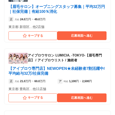
【眉毛サロン】オープニングスタッフ募集｜平均32万円
｜社保完備｜有給100％消化
正
24.0
万円
49.0
万円
月給
~
東京都 新宿区...他2店舗
キープする
応募画面へ進む
アイブロウサロン LUMICIA. -TOKYO-【眉毛専門
店】
/
アイブロウリスト / 施術者
【アイブロウ専門店】NEWOPEN★未経験者7割活躍中/
平均給与32万/社保完備
正
21.0
万円
60.0
万円
ア
1,100
円
2,500
円
月給
~
時給
~
東京都 豊島区...他11店舗
キープする
応募画面へ進む