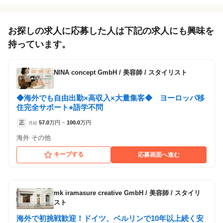
お探しの求人に応募した人は下記の求人にも興味を
持っています。
NINA concept GmbH
/
美容師 / スタイリスト
◆海外でも自由出勤×高収入×大量集客◆ ヨーロッパ移
住完全サポート⭐︎語学不問
正
57.0
万円
100.0
万円
月給
~
海外 その他
キープする
応募画面へ進む
mk iramasure creative GmbH
/
美容師 / スタイリ
スト
海外で初挑戦歓迎！ドイツ、ベルリンで10年以上続く安