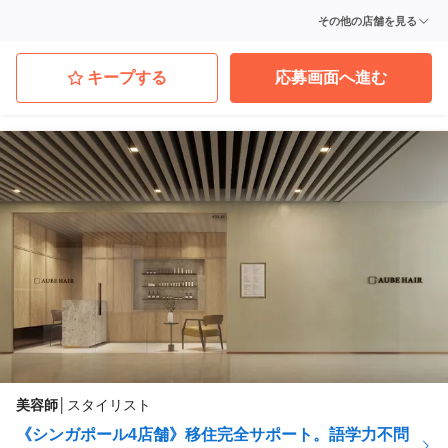
AUBE HAIR salon【アメリカ/ ロサンゼルス店】
その他の店舗を見る
海外その他
AUBE International Hair Salon【マレーシア】
海外その他
キープする
応募画面へ進む
美容師
│
スタイリスト
《シンガポール4店舗》移住完全サポート。語学力不問