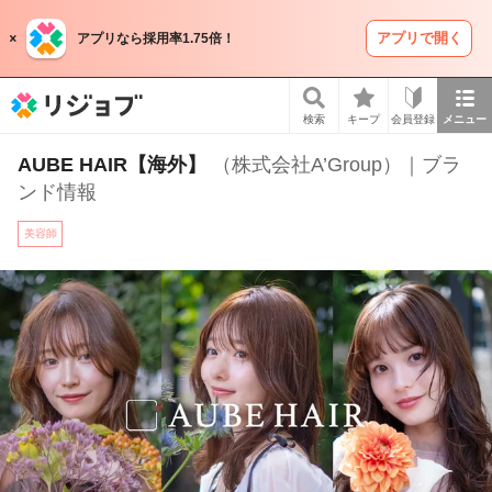
アプリで開く
アプリなら採用率1.75倍！
リジョブ
検索
キープ
会員登録
メニュー
AUBE HAIR【海外】
（株式会社A’Group）｜ブラ
ンド情報
美容師