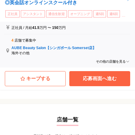
◎英会話オンラインスクール付き
正社員
アシスタント
通信生歓迎
オープニング
週5回
週6回
...
正社員
/
月給
41.5
万円
〜
150
万円
4
店舗で募集中
AUBE Beauty Salon【シンガポール Somerset店】
海外その他
AUBE Beauty Salon【シンガポール Marina Square店】
その他の店舗を見る
海外その他
AUBE Beauty Salon【シンガポール Wheelock Place店】
海外その他
キープする
応募画面へ進む
AUBE Beauty Salon Clarke Quay Central
海外その他
店舗一覧