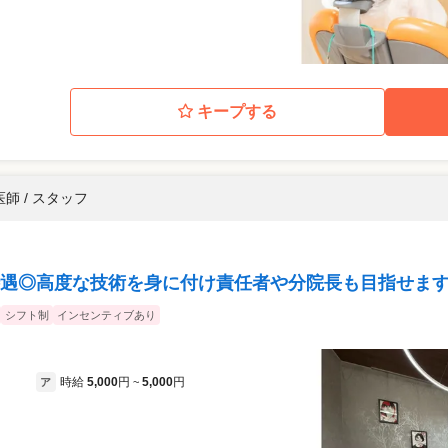
キープする
師 / スタッフ
遇◎高度な技術を身に付け責任者や分院長も目指せます
シフト制
インセンティブあり
時給
5,000
円
5,000
円
ア
~