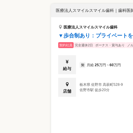
医療法人スマイルスマイル歯科
｜
歯科医師
医療法人スマイルスマイル歯科
▼歩合制あり：プライベートを
契約社員
完全週休2日
ボーナス・賞与あり
ノ
月給
25
万円
60
万円
契
~
給与
栃木県
佐野市
高萩町528-9
佐野市駅 徒歩20分
店舗