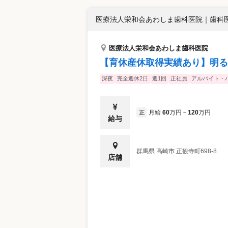
医療法人栄和会あわしま歯科医院
｜
歯科医
医療法人栄和会あわしま歯科医院
【育休産休取得実績あり】明る
深夜
完全週休2日
週1回
正社員
アルバイト・
月給
60
万円
120
万円
正
~
給与
群馬県
高崎市
正観寺町698-8
店舗