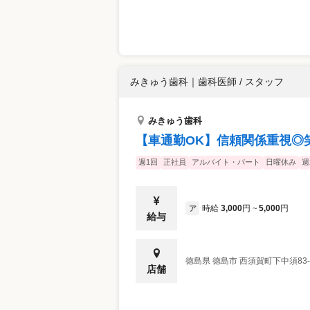
みきゅう歯科
｜
歯科医師 / スタッフ
みきゅう歯科
【車通勤OK】信頼関係重視◎
週1回
正社員
アルバイト・パート
日曜休み
週
時給
3,000
円
5,000
円
ア
~
給与
徳島県
徳島市
西須賀町下中須83-
店舗