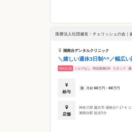
医療法人社団健友・チェリッシュの会
｜
湘南台デンタルクリニック
＼嬉しい週休3日制^^／幅広
契約社員
ノルマなし
時短勤務OK
スタッフ
週
月給
60
万円
60
万円
契
~
給与
神奈川県
藤沢市
湘南台7-17-4
湘南台駅 徒歩5分
店舗