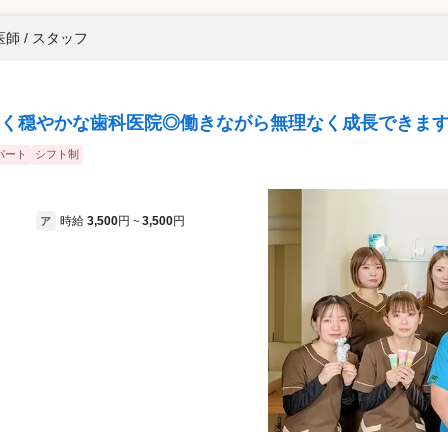
師 / スタッフ
く穏やかな歯科医院◎働きながら無理なく成長できます
パート
シフト制
時給
3,500
円
3,500
円
ア
~