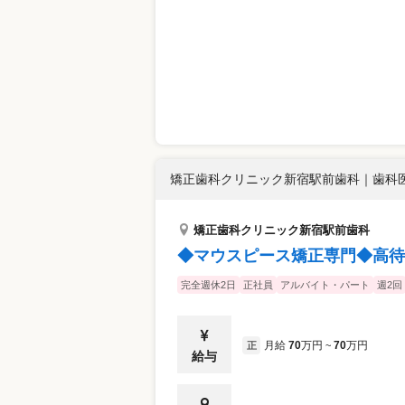
矯正歯科クリニック新宿駅前歯科
｜
歯科医
矯正歯科クリニック新宿駅前歯科
◆マウスピース矯正専門◆高待
完全週休2日
正社員
アルバイト・パート
週2回
月給
70
万円
70
万円
正
~
給与