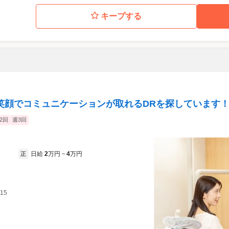
キープする
笑顔でコミュニケーションが取れるDRを探しています
2回
週3回
日給
2
万円
4
万円
正
~
15