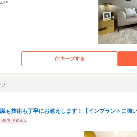
ビル5F
キープする
ッフ
識も技術も丁寧にお教えします！【インプラントに強
週2回
日曜休み