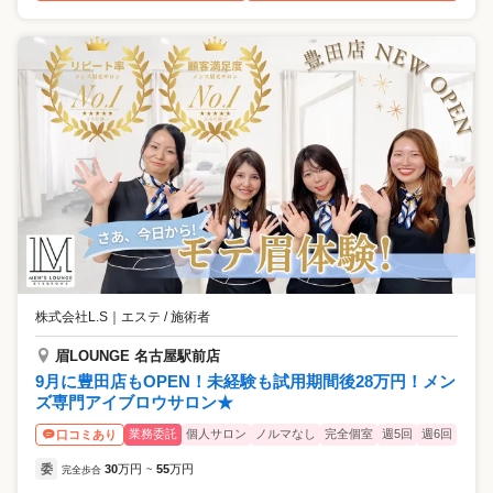
株式会社L.S
｜
エステ / 施術者
眉LOUNGE 名古屋駅前店
9月に豊田店もOPEN！未経験も試用期間後28万円！メン
ズ専門アイブロウサロン★
業務委託
個人サロン
ノルマなし
完全個室
週5回
週6回
口コミあり
委
30
万円
55
万円
完全歩合
~