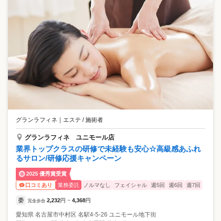
グランラフィネ
｜
エステ / 施術者
グランラフィネ ユニモール店
業界トップクラスの研修で未経験も安心☆高級感あふれ
るサロン/研修応援キャンペーン
2025 優秀賞受賞
業務委託
ノルマなし
フェイシャル
週5回
週6回
週7回
口コミあり
委
2,232
円
4,368
円
完全歩合
~
愛知県
名古屋市中村区
名駅4-5-26 ユニモール地下街