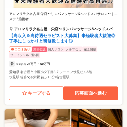
アロマリラク名古屋 栄店〜リンパマッサージ&ヘッドスパサロン〜
｜
エ
ステ / 施術者
アロマリラク名古屋 栄店〜リンパマッサージ&ヘッドスパサロン〜
【高収入＆高待遇セラピスト大募集】未経験者大歓迎◎
丁寧にしっかりと研修致します◎
業務委託
個人サロン
ノルマなし
完全個室
口コミあり
フェイシャル
週5回
委
25
万円
60
万円
完全歩合
~
愛知県
名古屋市中区
栄2丁目8-7 シーエフ伏見ビル6階
伏見駅 徒歩5分/栄駅 徒歩13分/名古屋駅
キープする
応募画面へ進む