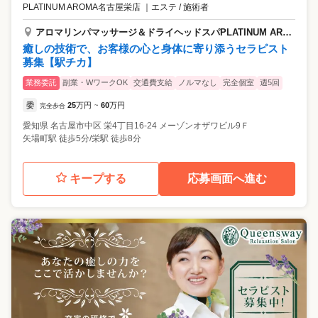
PLATINUM AROMA名古屋栄店
｜
エステ / 施術者
アロマリンパマッサージ＆ドライヘッドスパPLATINUM AROMA名古屋栄店 【プラチナムアロマ】
癒しの技術で、お客様の心と身体に寄り添うセラピスト
募集【駅チカ】
業務委託
副業・WワークOK
交通費支給
ノルマなし
完全個室
週5回
委
25
万円
60
万円
完全歩合
~
愛知県
名古屋市中区
栄4丁目16-24 メーゾンオザワビル9Ｆ
矢場町駅 徒歩5分/栄駅 徒歩8分
キープする
応募画面へ進む