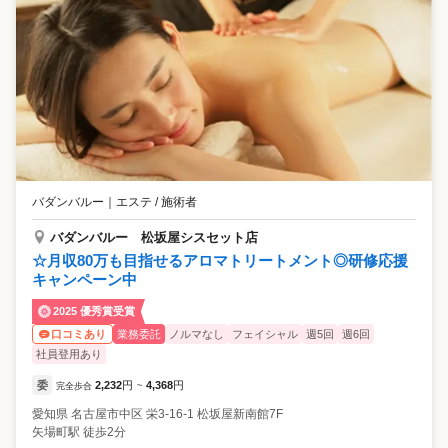
バダンバルー
｜
エステ / 施術者
バダンバルー 松坂屋シスセット店
☆月収80万も目指せるアロマトリートメント◎研修応援
キャンペーン中
2025 優秀賞受賞
業務委託
ノルマなし
フェイシャル
週5回
週6回
口コミあり
社員登用あり
委
2,232
円
4,368
円
完全歩合
~
愛知県
名古屋市中区
栄3-16-1 松坂屋新南館7F
矢場町駅 徒歩2分