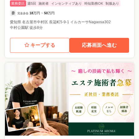
業務委託
週5回
施術者
インセンティブあり
時短勤務OK
制服あり
委
18
万円
50
万円
完全歩合
~
愛知県
名古屋市中村区
長筬町5-9-1 イルカーサNagaosa302
中村公園駅 徒歩8分
キープする
応募画面へ進む