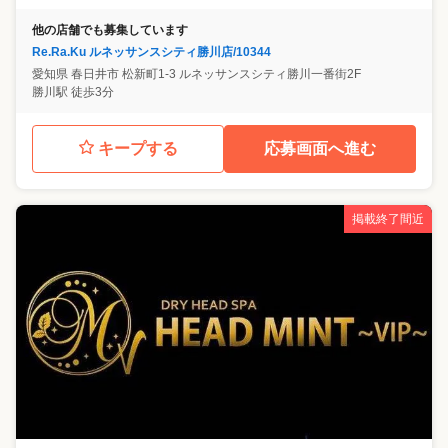
他の店舗でも募集しています
Re.Ra.Ku ルネッサンスシティ勝川店/10344
愛知県
春日井市
松新町1-3 ルネッサンスシティ勝川一番街2F
勝川駅 徒歩3分
キープする
応募画面へ進む
掲載終了間近