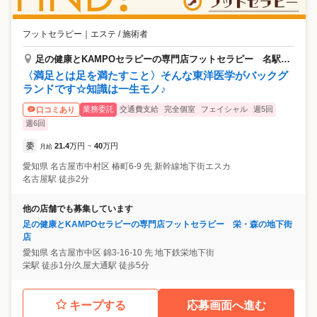
フットセラピー
｜
エステ / 施術者
足の健康とKAMPOセラピーの専門店フットセラピー 名駅西口エスカ店
〈満足とは足を満たすこと〉そんな東洋医学がバックグ
ランドです☆知識は一生モノ♪
業務委託
交通費支給
完全個室
フェイシャル
週5回
口コミあり
週6回
委
21.4
万円
40
万円
月給
~
愛知県
名古屋市中村区
椿町6-9 先 新幹線地下街エスカ
名古屋駅 徒歩2分
他の店舗でも募集しています
足の健康とKAMPOセラピーの専門店フットセラピー 栄・森の地下街
店
愛知県
名古屋市中区
錦3-16-10 先 地下鉄栄地下街
栄駅 徒歩1分/久屋大通駅 徒歩5分
キープする
応募画面へ進む