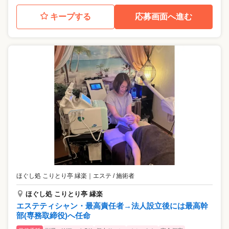
キープする
応募画面へ進む
ほぐし処 こりとり亭 縁楽
｜
エステ / 施術者
ほぐし処 こりとり亭 縁楽
エステティシャン・最高責任者→法人設立後には最高幹
部(専務取締役)へ任命