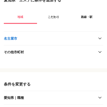
愛知県 エステに条件を追加する
地域
こだわり
路線・駅
名古屋市
その他市町村
役職・採用対象
JR東海
雇用形態
名古屋鉄道
条件を変更する
施設形態
近畿日本鉄道
愛知県｜職種
客層
名古屋臨海高速鉄道