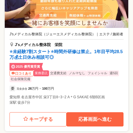
J'sメディカル整体院（ジェーエスメディカル整体院）
｜
エステ / 施術者
J'sメディカル整体院 栄院
⭐未経験7割スタート⭐時間外研修は禁止。1年目平均28.5
万💰土日休み相談可◎
2025 優秀賞受賞
業務委託
交通費支給
ノルマなし
フェイシャル
週5回
口コミあり
社会保険完備
委
26
万円
100
万円
完全歩合
~
愛知県
名古屋市中区
栄3丁目8−3−2 A＊G SAKAE 6階B区画
栄駅 徒歩7分
キープする
応募画面へ進む