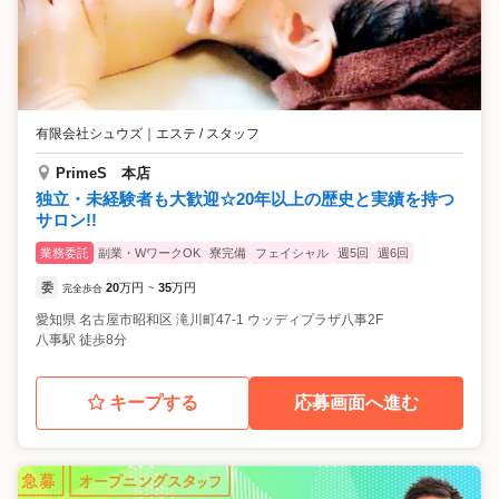
有限会社シュウズ
｜
エステ / スタッフ
PrimeS 本店
独立・未経験者も大歓迎☆20年以上の歴史と実績を持つ
サロン!!
業務委託
副業・WワークOK
寮完備
フェイシャル
週5回
週6回
委
20
万円
35
万円
完全歩合
~
愛知県
名古屋市昭和区
滝川町47-1 ウッディプラザ八事2F
八事駅 徒歩8分
キープする
応募画面へ進む