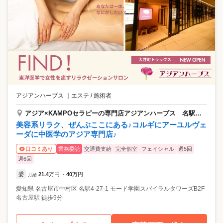
アジアンハーブス
｜
エステ / 施術者
アジア×KAMPOセラピーの専門店アジアンハーブス 名駅スパイラルタワー店
美容系リラク、ぜんぶここにある♪コルギにアーユルヴェ
ーダに中医学のアジア専門店♪
業務委託
交通費支給
完全個室
フェイシャル
週5回
口コミあり
週6回
委
21.4
万円
40
万円
月給
~
愛知県
名古屋市中村区
名駅4-27-1 モード学園スパイラルタワーズB2F
名古屋駅 徒歩9分