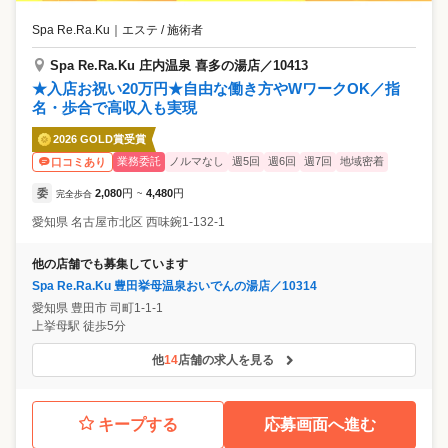
Spa Re.Ra.Ku
｜
エステ / 施術者
Spa Re.Ra.Ku 庄内温泉 喜多の湯店／10413
★入店お祝い20万円★自由な働き方やWワークOK／指
名・歩合で高収入も実現
2026 GOLD賞受賞
業務委託
ノルマなし
週5回
週6回
週7回
地域密着
口コミあり
委
2,080
円
4,480
円
完全歩合
~
愛知県
名古屋市北区
西味鋺1-132-1
他の店舗でも募集しています
Spa Re.Ra.Ku 豊田挙母温泉おいでんの湯店／10314
愛知県
豊田市
司町1-1-1
上挙母駅 徒歩5分
他
14
店舗の求人を見る
キープする
応募画面へ進む