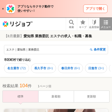
アプリならサクサク動作で
アプリで開く
使いやすい！
リジョブ
検索
キープ
会員登録
メニュー
【8月最新】
愛知県 業務委託 エステの求人・転職・募集
条件変更
エステ｜愛知県｜業務委託
市区町村
で絞り込む
名古屋市
(
72
)
長久手市
(
8+
)
春日井市
(
6+
)
日進市
(
3+
)
104
検索結果
件
1ページ目
標準
新着順
更新順