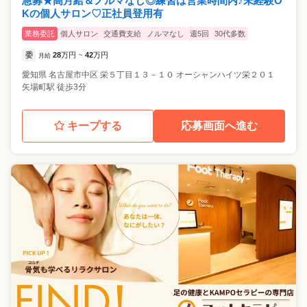
急募★高月給＆ノルマなし◎練習は営業時間内♪未経験O
Kの個人サロン♡正社員登用有
業務委託
個人サロン
交通費支給
ノルマなし
週5回
30代多数
委
28
万円
42
万円
月給
~
愛知県
名古屋市中区
栄５丁目１３－１０ オーシャンハイツ栄２０１
矢場町駅 徒歩3分
キープする
応募画面へ進む