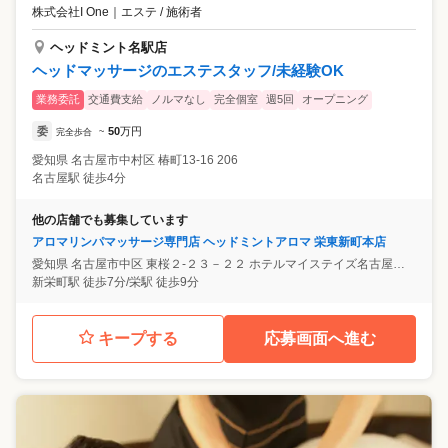
株式会社I One
｜
エステ / 施術者
ヘッドミント名駅店
ヘッドマッサージのエステスタッフ/未経験OK
業務委託
交通費支給
ノルマなし
完全個室
週5回
オープニング
委
50
万円
完全歩合
~
愛知県
名古屋市中村区
椿町13-16 206
名古屋駅 徒歩4分
他の店舗でも募集しています
アロマリンパマッサージ専門店 ヘッドミントアロマ 栄東新町本店
愛知県
名古屋市中区
東桜２-２３－２２ ホテルマイステイズ名古屋栄 B１
新栄町駅 徒歩7分/栄駅 徒歩9分
キープする
応募画面へ進む