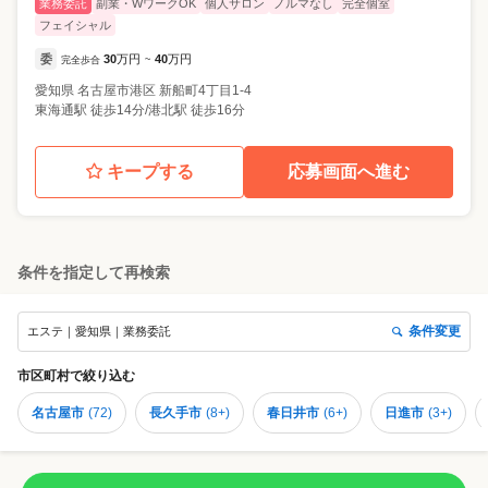
業務委託
副業・WワークOK
個人サロン
ノルマなし
完全個室
フェイシャル
委
30
万円
40
万円
完全歩合
~
愛知県
名古屋市港区
新船町4丁目1-4
東海通駅 徒歩14分/港北駅 徒歩16分
キープする
応募画面へ進む
条件を指定して再検索
条件変更
エステ｜愛知県｜業務委託
市区町村
で絞り込む
名古屋市
(
72
)
長久手市
(
8+
)
春日井市
(
6+
)
日進市
(
3+
)