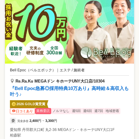
Bell Epoc（ベルエポック）
｜
エステ / 施術者
Re.Ra.Ku MEGAドン キホーテUNY大口店/10304
『Bell Epoc急募◎採用特典10万あり』高時給＆高収入も
叶う♪
2026 GOLD賞受賞
業務委託
ノルマなし
週5回
週6回
週7回
地域密着
口コミあり
委
2,400
円
3,300
円
完全歩合
~
愛知県
丹羽郡大口町
丸2-36 MEGAドン・キホーテUNY大口1F
柏森駅