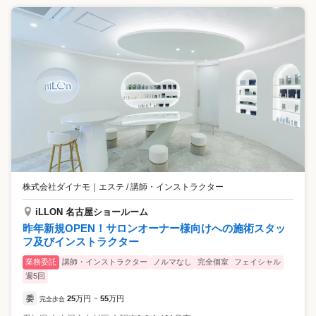
株式会社ダイナモ
｜
エステ / 講師・インストラクター
iLLON 名古屋ショールーム
昨年新規OPEN！サロンオーナー様向けへの施術スタッ
フ及びインストラクター
業務委託
講師・インストラクター
ノルマなし
完全個室
フェイシャル
週5回
委
25
万円
55
万円
完全歩合
~