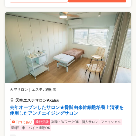
天空サロン
｜
エステ / 施術者
天空エステサロンAkahai
去年オープンしたサロン★骨髄由来幹細胞培養上清液を
使用したアンチエイジングサロン
業務委託
副業・WワークOK
個人サロン
フェイシャル
口コミあり
週5回
車・バイク通勤OK