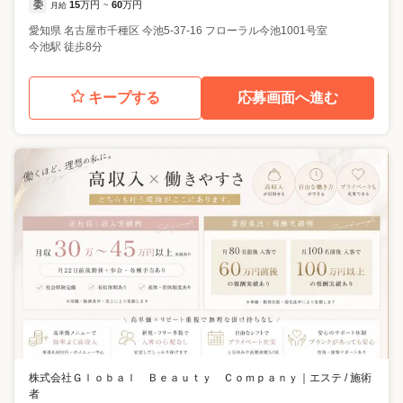
委
15
万円
60
万円
月給
~
愛知県
名古屋市千種区
今池5-37-16 フローラル今池1001号室
今池駅 徒歩8分
キープする
応募画面へ進む
株式会社Ｇｌｏｂａｌ Ｂｅａｕｔｙ Ｃｏｍｐａｎｙ
｜
エステ / 施術
者