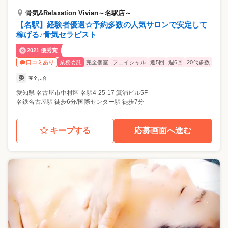
骨気&Relaxation Vivian～名駅店～
【名駅】経験者優遇☆予約多数の人気サロンで安定して
稼げる♪骨気セラピスト
2021 優秀賞
業務委託
完全個室
フェイシャル
週5回
週6回
20代多数
口コミあり
委
完全歩合
愛知県
名古屋市中村区
名駅4-25-17 箕浦ビル5F
名鉄名古屋駅 徒歩6分/国際センター駅 徒歩7分
キープする
応募画面へ進む