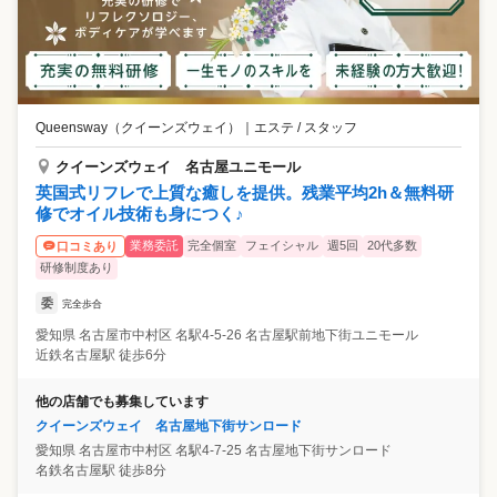
Queensway（クイーンズウェイ）
｜
エステ / スタッフ
クイーンズウェイ 名古屋ユニモール
英国式リフレで上質な癒しを提供。残業平均2h＆無料研
修でオイル技術も身につく♪
業務委託
完全個室
フェイシャル
週5回
20代多数
口コミあり
研修制度あり
委
完全歩合
愛知県
名古屋市中村区
名駅4-5-26 名古屋駅前地下街ユニモール
近鉄名古屋駅 徒歩6分
他の店舗でも募集しています
クイーンズウェイ 名古屋地下街サンロード
愛知県
名古屋市中村区
名駅4-7-25 名古屋地下街サンロード
名鉄名古屋駅 徒歩8分