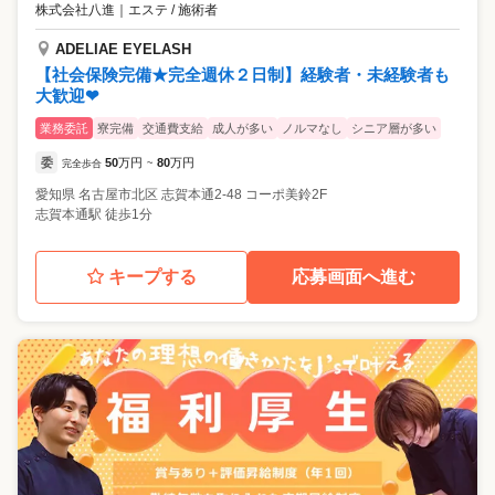
株式会社八進
｜
エステ / 施術者
ADELIAE EYELASH
【社会保険完備★完全週休２日制】経験者・未経験者も
大歓迎❤
業務委託
寮完備
交通費支給
成人が多い
ノルマなし
シニア層が多い
委
50
万円
80
万円
完全歩合
~
愛知県
名古屋市北区
志賀本通2-48 コーポ美鈴2F
志賀本通駅 徒歩1分
キープする
応募画面へ進む